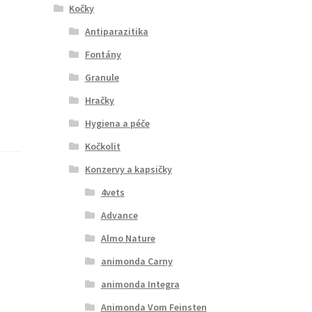
Kočky
Antiparazitika
Fontány
Granule
Hračky
Hygiena a péče
Kočkolit
Konzervy a kapsičky
4vets
Advance
Almo Nature
animonda Carny
animonda Integra
Animonda Vom Feinsten