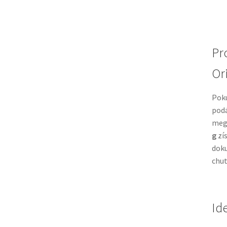
Pr
Or
Poku
podá
mega
g
zís
doku
chut
Id