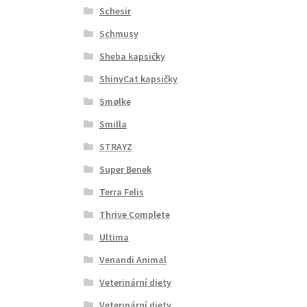
Schesir
Schmusy
Sheba kapsičky
ShinyCat kapsičky
Smølke
Smilla
STRAYZ
Super Benek
Terra Felis
Thrive Complete
Ultima
Venandi Animal
Veterinární diety
Veterinární diety