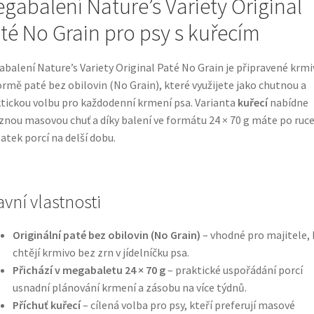
gabalení Nature’s Variety Original
té No Grain pro psy s kuřecím
balení Nature’s Variety Original Paté No Grain je připravené krmi
ormě paté bez obilovin (No Grain), které využijete jako chutnou a
tickou volbu pro každodenní krmení psa. Varianta
kuřecí
nabídne
znou masovou chuť a díky balení ve formátu 24 × 70 g máte po ruc
atek porcí na delší dobu.
avní vlastnosti
Originální paté bez obilovin (No Grain)
– vhodné pro majitele, 
chtějí krmivo bez zrn v jídelníčku psa.
Přichází v megabaletu 24 × 70 g
– praktické uspořádání porcí
usnadní plánování krmení a zásobu na více týdnů.
Příchuť kuřecí
– cílená volba pro psy, kteří preferují masové