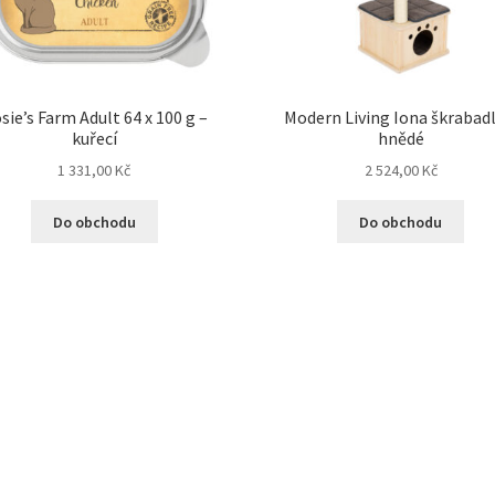
sie’s Farm Adult 64 x 100 g –
Modern Living Iona škrabadl
kuřecí
hnědé
1 331,00
Kč
2 524,00
Kč
Do obchodu
Do obchodu