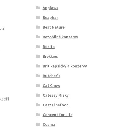
Applaws
Beaphar
Best Nature
vo
Bezobilné konzervy
Bozita
e
Brekkies
Brit kapsičky a konzervy
Butcher's
Cat Chow
Catessy Misky
kteří
Catz Finefood
Concept for Life
Cosma