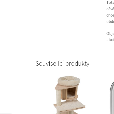
Toto
dává
chce
obdo
Obje
– ku
Související produkty