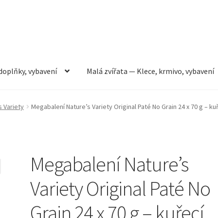
doplňky, vybavení
Malá zvířata — Klece, krmivo, vybavení
rmivo, vybavení
Můj účet
Obchod
Pokladna
Vše pro kočky
s Variety
Megabalení Nature’s Variety Original Paté No Grain 24 x 70 g – ku
Megabalení Nature’s
Variety Original Paté No
Grain 24 x 70 g – kuřecí