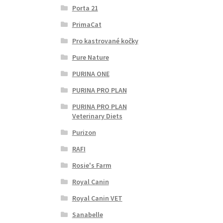
Porta 21
PrimaCat
Pro kastrované kočky
Pure Nature
PURINA ONE
PURINA PRO PLAN
PURINA PRO PLAN
Veterinary Diets
Purizon
RAFI
Rosie's Farm
Royal Canin
Royal Canin VET
Sanabelle