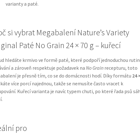
varianty a paté.
oč si vybrat Megabalení Nature’s Variety
iginal Paté No Grain 24 × 70 g – kuřecí
d hledáte krmivo ve formě paté, které podpoří jednoduchou rutin
vání a zároveň respektuje požadavek na
No Grain
recepturu, toto
balení je přesně tím, co se do domácnosti hodí. Díky formátu
24 
káte více porcí najednou, takže se nemusíte často vracet k
pování. Kuřecí varianta je navíc typem chuti, po které řada psů sá
í.
eální pro