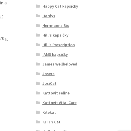
in
a
Happy Cat kapsičky
Hardys
ší
Herrmanns Bio
Hill's kapsičky
70 g
Hill’s Prescription
IAMS kapsičky
James Wellbeloved
Josera
JosiCat
Kattovit Feline
Kattovit Vital Care
Kitekat
KITTY Cat