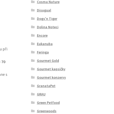
Cosma Nature
Disugual
Dogs'n Tiger
Dolina Noteci
Encore
Eukanuba
u při
Feringa
Gourmet Gold
× 70
Gourmet kapsičky
hne s
Gourmet konzervy
GranataPet
GRAU
Green Petfood
Greenwoods