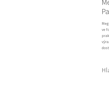
Me
Pa
Mega
ve f
prak
výra
dost
Hl