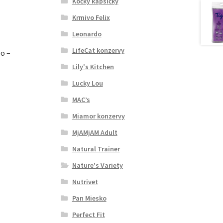
Kočky kapsičky
Krmivo Felix
Leonardo
LifeCat konzervy
o –
Lily's Kitchen
Lucky Lou
MAC’s
Miamor konzervy
MjAMjAM Adult
Natural Trainer
Nature's Variety
Nutrivet
Pan Miesko
Perfect Fit