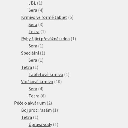
1
produktů
JBL
1
produkt
4
Sera
4
produkty
5
Krmivo ve formě tablet
5
3
produktů
Sera
3
produkty
1
Tetra
1
produkt
1
Ryby žijící převážně u dna
1
1
produkt
Sera
1
produkt
1
Speciální
1
1
produkt
Sera
1
1
produkt
Tetra
1
produkt
1
Tabletové krmivo
1
10
produkt
Vločkové krmivo
10
4
produktů
Sera
4
produkty
6
Tetra
6
produktů
2
Péče o akvárium
2
produkty
1
Boj proti řasám
1
1
produkt
Tetra
1
produkt
1
Úprava vody
1