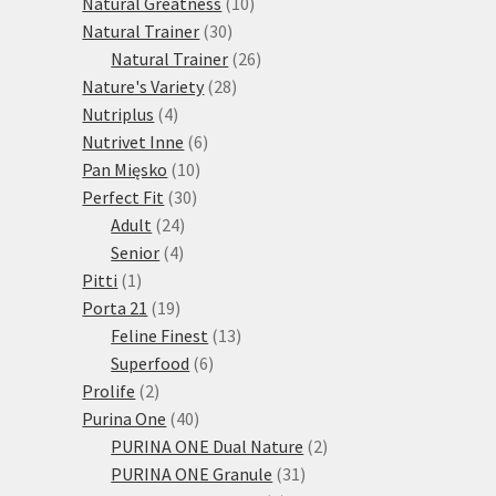
10
produktů
Natural Greatness
10
30
produktů
Natural Trainer
30
produktů
26
Natural Trainer
26
28
produktů
Nature's Variety
28
4
produktů
Nutriplus
4
produkty
6
Nutrivet Inne
6
10
produktů
Pan Mięsko
10
30
produktů
Perfect Fit
30
24
produktů
Adult
24
4
produktů
Senior
4
1
produkty
Pitti
1
produkt
19
Porta 21
19
produktů
13
Feline Finest
13
6
produktů
Superfood
6
2
produktů
Prolife
2
produkty
40
Purina One
40
produktů
2
PURINA ONE Dual Nature
2
31
produkty
PURINA ONE Granule
31