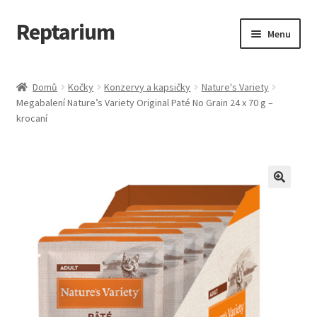
Reptarium
Přeskočit
Přejít
Menu
na
k
navigaci
obsahu
Úvodní stránka
webu
Domů
Kočky
Konzervy a kapsičky
Nature's Variety
Megabalení Nature’s Variety Original Paté No Grain 24 x 70 g –
Košík
krocaní
Malá zvířata — Klece, krmivo, vybavení
Můj účet
Obchod
Pokladna
Vše pro kočky