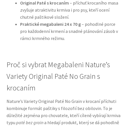
Original Paté s krocaním
– příchuť krocaního masa
zvyšuje atraktivitu krmiva i pro psy, kteří ocení
N&D Farmina pro psy — Italské holistic krmivo
chutné paštikové složení.
Praktické megabaleni 24 x 70 g
– pohodlné porce
Oblečky pro psy
pro každodenní krmení a snadné plánování zásob v
rámci krmného režimu.
Pamlsky pro psy
Pelíšky pro psy
Proč si vybrat Megabaleni Nature’s
Ortopedické pelíšky
Variety Original Paté No Grain s
krocaním
Přepravky pro psy
Nature’s Variety Original Paté No Grain v krocaní příchuti
Purizon pro psy — Vysoký obsah masa, bez obilovin
kombinuje formát paštiky s filozofií bez obilovin. To je
důležité zejména pro chovatele, kteří cíleně vybírají krmiva
Royal Canin pro psy
typu
paté bez grain
a hledají produkt, který se dá pohodlně