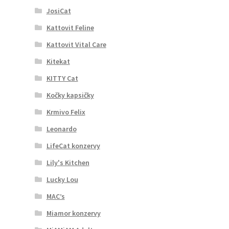
JosiCat
Kattovit Feline
Kattovit Vital Care
Kitekat
KITTY Cat
Kočky kapsičky
Krmivo Felix
Leonardo
LifeCat konzervy
Lily's Kitchen
Lucky Lou
MAC’s
Miamor konzervy