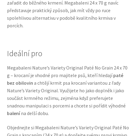
zařadit do běžného krmení. Megabaleni 24 x 70 g navíc
Veterinární dieta pro psy
představuje praktický způsob, jak mít vždy po ruce
spolehlivou alternativu v podobě kvalitního krmiva v
Vodítka a obojky
porcích.
Wolf of Wilderness
Ideální pro
Megabaleni Nature’s Variety Original Paté No Grain 24 x 70
g – krocaní je vhodné pro majitele psů, kteří hledají
paté
bez obilovin
a chtějí krmit psa krocaní variantou z řady
Nature’s Variety Original. Využijete ho jako doplněk i jako
součást krmného režimu, zejména když preferujete
snadnou manipulaci s porcemi a chcete si pořídit výhodné
balení
na delší dobu.
Objednejte si Megabaleni Nature’s Variety Original Paté No
Grain s krocaním (24 x 70 g) a dopřejte svému psovi krmivo