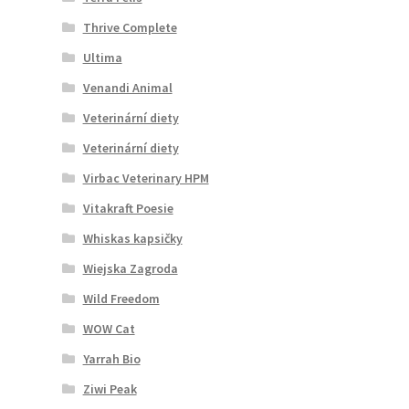
Thrive Complete
Ultima
Venandi Animal
Veterinární diety
Veterinární diety
Virbac Veterinary HPM
Vitakraft Poesie
Whiskas kapsičky
Wiejska Zagroda
Wild Freedom
WOW Cat
Yarrah Bio
Ziwi Peak