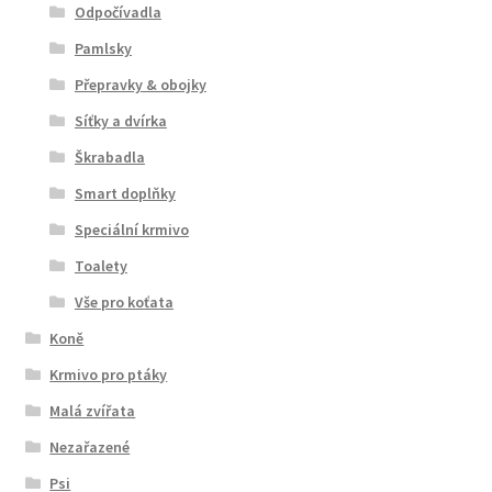
Odpočívadla
Pamlsky
Přepravky & obojky
Síťky a dvírka
Škrabadla
Smart doplňky
Speciální krmivo
Toalety
Vše pro koťata
Koně
Krmivo pro ptáky
Malá zvířata
Nezařazené
Psi