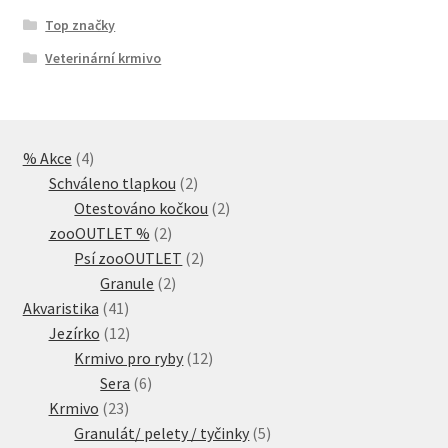
Top značky
Veterinární krmivo
4
% Akce
4
produkty
2
Schváleno tlapkou
2
produkty
2
Otestováno kočkou
2
2
produkty
zooOUTLET %
2
produkty
2
Psí zooOUTLET
2
2
produkty
Granule
2
41
produkty
Akvaristika
41
produktů
12
Jezírko
12
produktů
12
Krmivo pro ryby
12
6
produktů
Sera
6
23
produktů
Krmivo
23
produktů
5
Granulát/ pelety / tyčinky
5