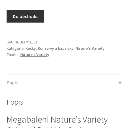
N&D Farmina pro kočky — Italské holistic krmivo
Do obchodu
Odpočívadla pro kočky
Pamlsky pro kočky
SKU:
36182793112
Kategorie:
Kočky
,
Konzervy a kapsičky
,
Nature's Variety
Purizon pro kočky
Značka:
Nature’s Variety
Royal Canin pro kočky
Škrabadla pro kočky
Popis
Veterinární dieta pro kočky
Popis
Vše pro psy — Krmivo, doplňky, vybavení
Megabaleni Nature’s Variety
Boudy a výběhy