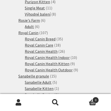
produktů
4
Purizon Kitten
4
11
produkty
Single Meat
11
produktů
8
Výhodné balení
8
6
produktů
Rosie's Farm
6
6
produktů
Adult
6
produktů
107
Royal Canin
107
produktů
35
Royal Canin Breed
35
18
produktů
Royal Canin Care
18
produktů
26
Royal Canin Health
26
produktů
10
Royal Canin Health Indoor
10
9
produktů
Royal Canin Health Kitten
9
produktů
9
Royal Canin Health Outdoor
9
15
produktů
Sanabelle granule
15
produktů
5
Sanabelle Adult
5
produktů
1
Sanabelle Kitten
1
1
produkt
Sanabelle Senior
1
produkt
8
0
Sanabelle speciální výživa
8
Hledat:
Hledat
28
produktů
Schesir
28