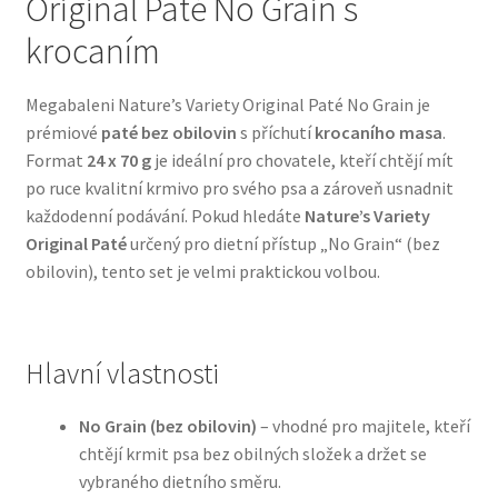
Original Paté No Grain s
krocaním
Bozita pro psy — Švédské krmivo s nordickou kvalitou
Megabaleni Nature’s Variety Original Paté No Grain je
Brit pro psy
prémiové
paté bez obilovin
s příchutí
krocaního masa
.
Format
24 x 70 g
je ideální pro chovatele, kteří chtějí mít
Granule pro psy
po ruce kvalitní krmivo pro svého psa a zároveň usnadnit
každodenní podávání. Pokud hledáte
Nature’s Variety
Natural Trainer pro psy — Italské krmivo s
Original Paté
určený pro dietní přístup „No Grain“ (bez
přírodními složkami
obilovin), tento set je velmi praktickou volbou.
Happy Dog — Německá kvalita a přirozené složení
Hlavní vlastnosti
Hill’s pro psy
No Grain (bez obilovin)
– vhodné pro majitele, kteří
Hračky pro psy
chtějí krmit psa bez obilných složek a držet se
vybraného dietního směru.
Konzervy a kapsičky pro psy