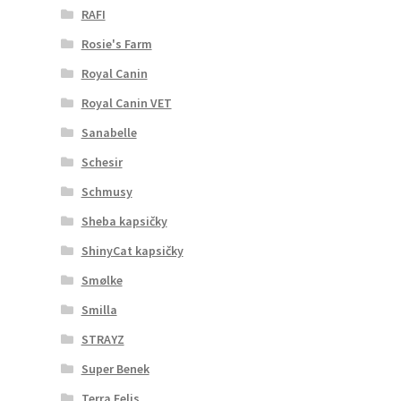
RAFI
Rosie's Farm
Royal Canin
Royal Canin VET
Sanabelle
Schesir
Schmusy
Sheba kapsičky
ShinyCat kapsičky
Smølke
Smilla
STRAYZ
Super Benek
Terra Felis