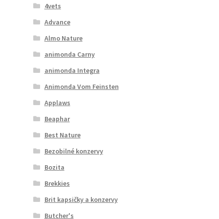
4vets
Advance
Almo Nature
animonda Carny
animonda Integra
Animonda Vom Feinsten
Applaws
Beaphar
Best Nature
Bezobilné konzervy
Bozita
Brekkies
Brit kapsičky a konzervy
Butcher's