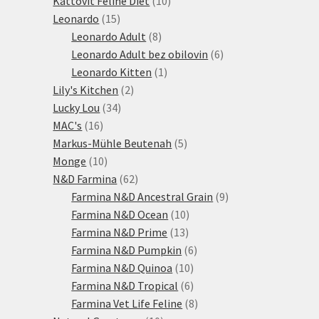
Kattovit Feline Diet
10
15
produktů
Leonardo
15
produktů
8
Leonardo Adult
8
produktů
6
Leonardo Adult bez obilovin
6
1
produktů
Leonardo Kitten
1
2
produkt
Lily's Kitchen
2
34
produkty
Lucky Lou
34
16
produktů
MAC's
16
produktů
5
Markus-Mühle Beutenah
5
10
produktů
Monge
10
produktů
62
N&D Farmina
62
produktů
9
Farmina N&D Ancestral Grain
9
10
produktů
Farmina N&D Ocean
10
13
produktů
Farmina N&D Prime
13
produktů
6
Farmina N&D Pumpkin
6
10
produktů
Farmina N&D Quinoa
10
produktů
6
Farmina N&D Tropical
6
produktů
8
Farmina Vet Life Feline
8