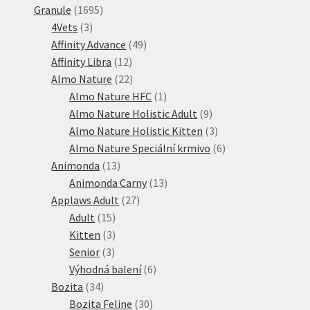
1695
produktů
Granule
1695
3
produktů
4Vets
3
produkty
49
Affinity Advance
49
12
produktů
Affinity Libra
12
produktů
22
Almo Nature
22
produktů
1
Almo Nature HFC
1
produkt
9
Almo Nature Holistic Adult
9
produktů
3
Almo Nature Holistic Kitten
3
produkty
6
Almo Nature Speciální krmivo
6
13
produktů
Animonda
13
produktů
13
Animonda Carny
13
27
produktů
Applaws Adult
27
15
produktů
Adult
15
produktů
3
Kitten
3
3
produkty
Senior
3
produkty
6
Výhodná balení
6
34
produktů
Bozita
34
produktů
30
Bozita Feline
30