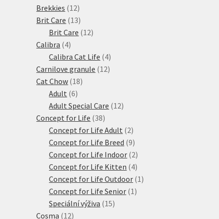
12
produktů
Brekkies
12
produktů
13
Brit Care
13
produktů
12
Brit Care
12
4
produktů
Calibra
4
produkty
4
Calibra Cat Life
4
12
produkty
Carnilove granule
12
18
produktů
Cat Chow
18
6
produktů
Adult
6
produktů
12
Adult Special Care
12
38
produktů
Concept for Life
38
produktů
2
Concept for Life Adult
2
produkty
9
Concept for Life Breed
9
produktů
2
Concept for Life Indoor
2
4
produkty
Concept for Life Kitten
4
produkty
1
Concept for Life Outdoor
1
1
produkt
Concept for Life Senior
1
15
produkt
Speciální výživa
15
12
produktů
Cosma
12