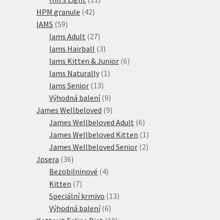
42
produktů
HPM granule
42
59
produktů
IAMS
59
produktů
27
Iams Adult
27
produktů
3
Iams Hairball
3
produkty
6
Iams Kitten & Junior
6
1
produktů
Iams Naturally
1
13
produkt
Iams Senior
13
produktů
9
Výhodná balení
9
produktů
9
James Wellbeloved
9
produktů
6
James Wellbeloved Adult
6
produktů
1
James Wellbeloved Kitten
1
2
produkt
James Wellbeloved Senior
2
36
produkty
Josera
36
produktů
4
Bezobilninové
4
7
produkty
Kitten
7
produktů
13
Speciální krmivo
13
6
produktů
Výhodná balení
6
produktů
10