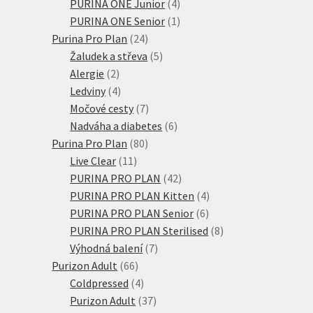
4
produktů
PURINA ONE Junior
4
produkty
1
PURINA ONE Senior
1
24
produkt
Purina Pro Plan
24
produktů
5
Žaludek a střeva
5
2
produktů
Alergie
2
produkty
4
Ledviny
4
produkty
7
Močové cesty
7
produktů
6
Nadváha a diabetes
6
80
produktů
Purina Pro Plan
80
11
produktů
Live Clear
11
produktů
42
PURINA PRO PLAN
42
produktů
4
PURINA PRO PLAN Kitten
4
6
produkty
PURINA PRO PLAN Senior
6
produktů
8
PURINA PRO PLAN Sterilised
8
7
produktů
Výhodná balení
7
66
produktů
Purizon Adult
66
produktů
4
Coldpressed
4
produkty
37
Purizon Adult
37