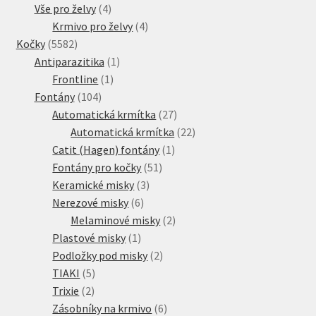
4
produkt
Vše pro želvy
4
produkty
4
Krmivo pro želvy
4
5582
produkty
Kočky
5582
produktů
1
Antiparazitika
1
1
produkt
Frontline
1
104
produkt
Fontány
104
produktů
27
Automatická krmítka
27
produktů
22
Automatická krmítka
22
1
produktů
Catit (Hagen) fontány
1
51
produkt
Fontány pro kočky
51
3
produktů
Keramické misky
3
6
produkty
Nerezové misky
6
produktů
2
Melaminové misky
2
1
produkty
Plastové misky
1
produkt
2
Podložky pod misky
2
5
produkty
TIAKI
5
2
produktů
Trixie
2
produkty
6
Zásobníky na krmivo
6