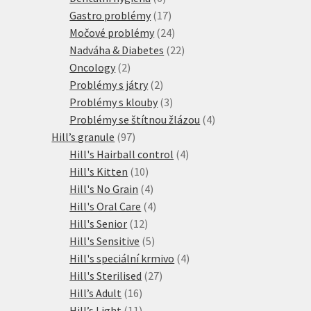
produktů
17
Gastro problémy
17
produktů
24
Močové problémy
24
produktů
22
Nadváha & Diabetes
22
2
produktů
Oncology
2
produkty
2
Problémy s játry
2
produkty
3
Problémy s klouby
3
produkty
4
Problémy se štítnou žlázou
4
97
produkty
Hill’s granule
97
produktů
4
Hill's Hairball control
4
10
produkty
Hill's Kitten
10
produktů
4
Hill's No Grain
4
produkty
4
Hill's Oral Care
4
12
produkty
Hill's Senior
12
produktů
5
Hill's Sensitive
5
produktů
4
Hill's speciální krmivo
4
27
produkty
Hill's Sterilised
27
16
produktů
Hill’s Adult
16
produktů
11
Hill’s Light
11