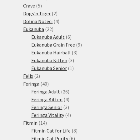
5
produktů
Crave
5
produktů
2
Dogs'n Tiger
2
produkty
4
Dolina Noteci
4
22
produkty
Eukanuba
22
produktů
6
Eukanuba Adult
6
produktů
9
Eukanuba Grain Free
9
3
produktů
Eukanuba Hairball
3
3
produkty
Eukanuba Kitten
3
1
produkty
Eukanuba Senior
1
2
produkt
Felix
2
produkty
40
Feringa
40
produktů
26
Feringa Adult
26
produktů
4
Feringa Kitten
4
3
produkty
Feringa Senior
3
produkty
4
Feringa Vitality
4
14
produkty
Fitmin
14
produktů
8
Fitmin Cat for Life
8
6
produktů
Fitmin Cat Purity
6