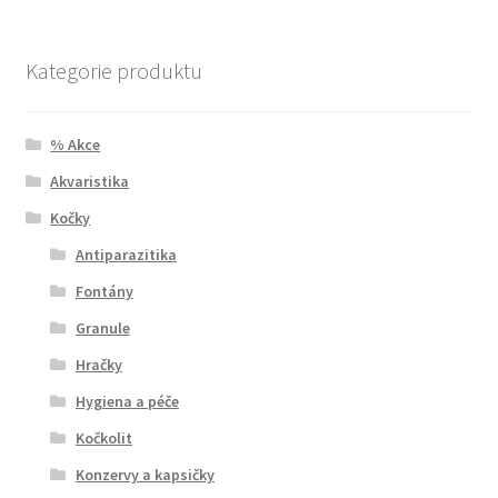
Kategorie produktu
% Akce
Akvaristika
Kočky
Antiparazitika
Fontány
Granule
Hračky
Hygiena a péče
Kočkolit
Konzervy a kapsičky