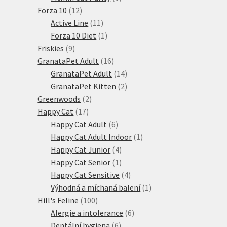
12
produktů
Forza 10
12
produktů
11
Active Line
11
produktů
1
Forza 10 Diet
1
9
produkt
Friskies
9
produktů
16
GranataPet Adult
16
produktů
14
GranataPet Adult
14
produktů
2
GranataPet Kitten
2
2
produkty
Greenwoods
2
17
produkty
Happy Cat
17
produktů
6
Happy Cat Adult
6
produktů
1
Happy Cat Adult Indoor
1
4
produkt
Happy Cat Junior
4
produkty
1
Happy Cat Senior
1
produkt
4
Happy Cat Sensitive
4
produkty
1
Výhodná a míchaná balení
1
100
produkt
Hill's Feline
100
produktů
6
Alergie a intolerance
6
6
produktů
Dentální hygiena
6