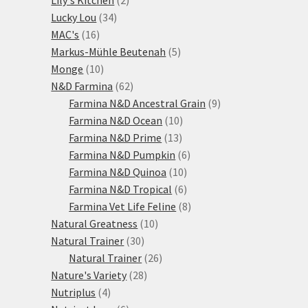
Lily's Kitchen
2
34
produkty
Lucky Lou
34
16
produktů
MAC's
16
produktů
5
Markus-Mühle Beutenah
5
10
produktů
Monge
10
produktů
62
N&D Farmina
62
produktů
9
Farmina N&D Ancestral Grain
9
10
produktů
Farmina N&D Ocean
10
13
produktů
Farmina N&D Prime
13
produktů
6
Farmina N&D Pumpkin
6
10
produktů
Farmina N&D Quinoa
10
produktů
6
Farmina N&D Tropical
6
produktů
8
Farmina Vet Life Feline
8
10
produktů
Natural Greatness
10
30
produktů
Natural Trainer
30
produktů
26
Natural Trainer
26
28
produktů
Nature's Variety
28
4
produktů
Nutriplus
4