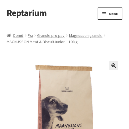
Reptarium
Přeskočit
Přejít
Menu
na
k
navigaci
obsahu
Úvodní stránka
webu
Domů
Psi
Granule pro psy
Magnusson granule
MAGNUSSON Meat & BiscuitJunior – 10 kg
Košík
Malá zvířata — Klece, krmivo, vybavení
Můj účet
Obchod
Pokladna
Vše pro kočky