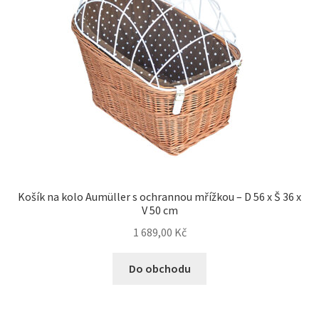
Košík na kolo Aumüller s ochrannou mřížkou – D 56 x Š 36 x
V 50 cm
1 689,00
Kč
Do obchodu