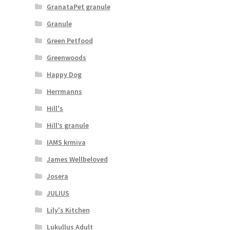
GranataPet granule
Granule
Green Petfood
Greenwoods
Happy Dog
Herrmanns
Hill's
Hill’s granule
IAMS krmiva
James Wellbeloved
Josera
JULIUS
Lily's Kitchen
Lukullus Adult