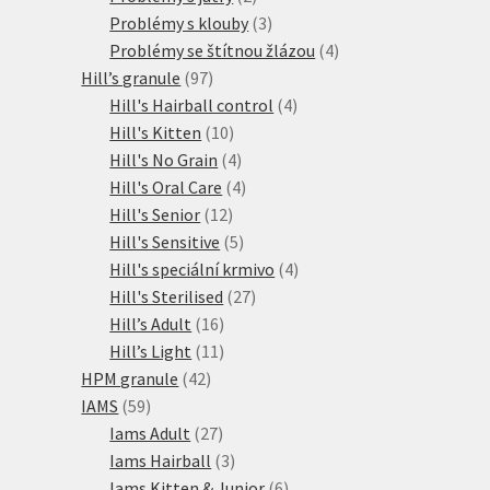
produkty
3
Problémy s klouby
3
produkty
4
Problémy se štítnou žlázou
4
97
produkty
Hill’s granule
97
produktů
4
Hill's Hairball control
4
10
produkty
Hill's Kitten
10
produktů
4
Hill's No Grain
4
produkty
4
Hill's Oral Care
4
12
produkty
Hill's Senior
12
produktů
5
Hill's Sensitive
5
produktů
4
Hill's speciální krmivo
4
27
produkty
Hill's Sterilised
27
16
produktů
Hill’s Adult
16
produktů
11
Hill’s Light
11
42
produktů
HPM granule
42
59
produktů
IAMS
59
produktů
27
Iams Adult
27
produktů
3
Iams Hairball
3
produkty
6
Iams Kitten & Junior
6