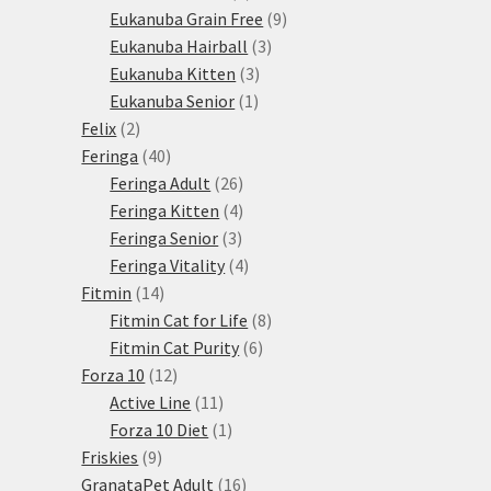
produktů
9
Eukanuba Grain Free
9
3
produktů
Eukanuba Hairball
3
3
produkty
Eukanuba Kitten
3
1
produkty
Eukanuba Senior
1
2
produkt
Felix
2
produkty
40
Feringa
40
produktů
26
Feringa Adult
26
produktů
4
Feringa Kitten
4
3
produkty
Feringa Senior
3
produkty
4
Feringa Vitality
4
14
produkty
Fitmin
14
produktů
8
Fitmin Cat for Life
8
6
produktů
Fitmin Cat Purity
6
12
produktů
Forza 10
12
produktů
11
Active Line
11
produktů
1
Forza 10 Diet
1
9
produkt
Friskies
9
produktů
16
GranataPet Adult
16