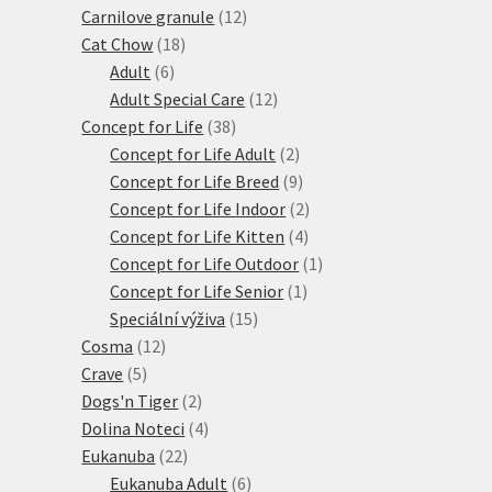
12
produkty
Carnilove granule
12
18
produktů
Cat Chow
18
6
produktů
Adult
6
produktů
12
Adult Special Care
12
38
produktů
Concept for Life
38
produktů
2
Concept for Life Adult
2
produkty
9
Concept for Life Breed
9
produktů
2
Concept for Life Indoor
2
4
produkty
Concept for Life Kitten
4
produkty
1
Concept for Life Outdoor
1
1
produkt
Concept for Life Senior
1
15
produkt
Speciální výživa
15
12
produktů
Cosma
12
5
produktů
Crave
5
produktů
2
Dogs'n Tiger
2
produkty
4
Dolina Noteci
4
22
produkty
Eukanuba
22
produktů
6
Eukanuba Adult
6