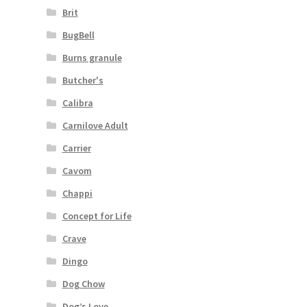
Brit
BugBell
Burns granule
Butcher's
Calibra
Carnilove Adult
Carrier
Cavom
Chappi
Concept for Life
Crave
Dingo
Dog Chow
Dog’s Love