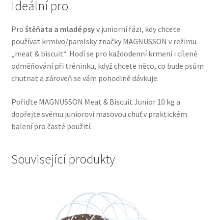
Ideální pro
Veterinární dieta pro psy
Pro
štěňata a mladé psy
v juniorní fázi, kdy chcete
Vodítka a obojky
používat krmivo/pamlsky značky MAGNUSSON v režimu
„meat & biscuit“. Hodí se pro každodenní krmení i cílené
Wolf of Wilderness
odměňování při tréninku, když chcete něco, co bude psům
chutnat a zároveň se vám pohodlně dávkuje.
Pořiďte MAGNUSSON Meat & Biscuit Junior 10 kg a
dopřejte svému juniorovi masovou chuť v praktickém
balení pro časté použití.
Související produkty