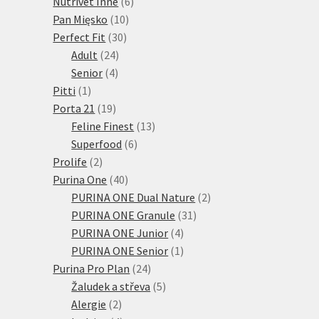
produkty
6
Nutrivet Inne
6
10
produktů
Pan Mięsko
10
30
produktů
Perfect Fit
30
24
produktů
Adult
24
4
produktů
Senior
4
1
produkty
Pitti
1
produkt
19
Porta 21
19
produktů
13
Feline Finest
13
6
produktů
Superfood
6
2
produktů
Prolife
2
produkty
40
Purina One
40
produktů
2
PURINA ONE Dual Nature
2
31
produkty
PURINA ONE Granule
31
4
produktů
PURINA ONE Junior
4
produkty
1
PURINA ONE Senior
1
24
produkt
Purina Pro Plan
24
produktů
5
Žaludek a střeva
5
2
produktů
Alergie
2