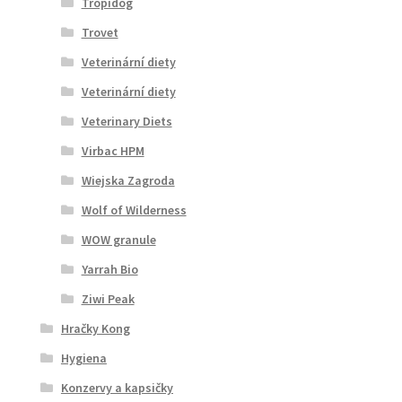
Tropidog
Trovet
Veterinární diety
Veterinární diety
Veterinary Diets
Virbac HPM
Wiejska Zagroda
Wolf of Wilderness
WOW granule
Yarrah Bio
Ziwi Peak
Hračky Kong
Hygiena
Konzervy a kapsičky