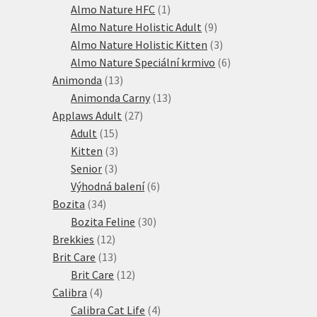
produktů
1
Almo Nature HFC
1
produkt
9
Almo Nature Holistic Adult
9
produktů
3
Almo Nature Holistic Kitten
3
produkty
6
Almo Nature Speciální krmivo
6
13
produktů
Animonda
13
produktů
13
Animonda Carny
13
27
produktů
Applaws Adult
27
15
produktů
Adult
15
produktů
3
Kitten
3
3
produkty
Senior
3
produkty
6
Výhodná balení
6
34
produktů
Bozita
34
produktů
30
Bozita Feline
30
12
produktů
Brekkies
12
produktů
13
Brit Care
13
produktů
12
Brit Care
12
4
produktů
Calibra
4
produkty
4
Calibra Cat Life
4