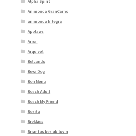
Alpha Spirit
Animonda GranCarno
animonda Integra
Applaws
Arion
Arquivet
Belcando
Bewi Dog
Bon Menu
Bosch Adult
Bosch My Friend
Bozita
Brekkies
Briantos bez obilovin