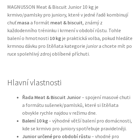
MAGNUSSON Meat & Biscuit Junior 10 kg je
krmivo/pamlsky pro juniory, které v jedné řadě kombinují
Bozita pro psy — Švédské krmivo s nordickou kvalitou
chuť
masa
a formát
meat & biscuit
, známý z
každodenního tréninku i krmení v období růstu. Tohle
Brit pro psy
balení o hmotnosti
10 kg
je praktická volba, pokud hledáte
krmnou dávku pro štěňata kategorie
junior
a chcete mít po
Granule pro psy
ruce spolehlivý zdroj oblíbené příchuti.
Natural Trainer pro psy — Italské krmivo s
přírodními složkami
Hlavní vlastnosti
Happy Dog — Německá kvalita a přirozené složení
Řada Meat & Biscuit Junior
– spojení masové chuti
a formátu sušenek/pamlsků, které si štěňata
Hill’s pro psy
obvykle rychle najdou v režimu dne.
Balení 10 kg
– výhodné větší balení pro domácnosti,
Hračky pro psy
kde se krmivo pro juniory spotřebuje pravidelněji.
Junior určené pro období růstu
– vhodné pro
Konzervy a kapsičky pro psy