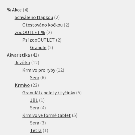
4
% Akce
4
produkty
2
Schváleno tlapkou
2
produkty
2
Otestováno kočkou
2
2
produkty
zooOUTLET %
2
produkty
2
Psí zooOUTLET
2
2
produkty
Granule
2
41
produkty
Akvaristika
41
produktů
12
Jezírko
12
produktů
12
Krmivo pro ryby
12
6
produktů
Sera
6
23
produktů
Krmivo
23
produktů
5
Granulát/ pelety / tyčinky
5
1
produktů
JBL
1
produkt
4
Sera
4
produkty
5
Krmivo ve formě tablet
5
3
produktů
Sera
3
produkty
1
Tetra
1