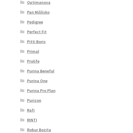
Optimanova
Pan Mišňsko
Pedigree
Perfect Fit
Pitti Boris
Primal
Prolife
Purina Beneful
Purina One
Purina Pro Plan
Purizon
Rafi
RINTI
Robur Bozita