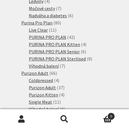
produkty
4
Ledviny
4
produkty
7
Močové cesty
7
produktů
6
Nadváha a diabetes
6
80
produktů
Purina Pro Plan
80
11
produktů
Live Clear
11
produktů
42
PURINA PRO PLAN
42
produktů
4
PURINA PRO PLAN Kitten
4
6
produkty
PURINA PRO PLAN Senior
6
produktů
8
PURINA PRO PLAN Sterilised
8
7
produktů
Výhodná balení
7
66
produktů
Purizon Adult
66
produktů
4
Coldpressed
4
produkty
37
Purizon Adult
37
produktů
4
Purizon Kitten
4
11
produkty
Single Meat
11
produktů
8
Výhodné balení
8
6
produktů
Rosie's Farm
6
0
Hledat:
Hledat
6
produktů
Adult
6