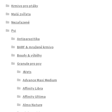
Krmivo pro ptáky
Malá zvířata
Nezařazené
Psi
Antiparazitika
BARF & mražené krmivo
Boudy & výběhy
Granule pro psy
4Vets
Advance Maxi Medium
Affinity Libra
Affinity Ultima
Almo Nature