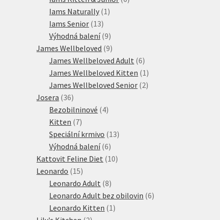
1
produktů
Iams Naturally
1
13
produkt
Iams Senior
13
produktů
9
Výhodná balení
9
produktů
9
James Wellbeloved
9
produktů
6
James Wellbeloved Adult
6
produktů
1
James Wellbeloved Kitten
1
2
produkt
James Wellbeloved Senior
2
36
produkty
Josera
36
produktů
4
Bezobilninové
4
7
produkty
Kitten
7
produktů
13
Speciální krmivo
13
6
produktů
Výhodná balení
6
produktů
10
Kattovit Feline Diet
10
15
produktů
Leonardo
15
produktů
8
Leonardo Adult
8
produktů
6
Leonardo Adult bez obilovin
6
1
produktů
Leonardo Kitten
1
2
produkt