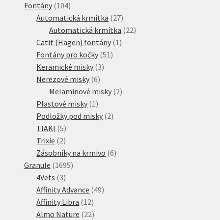
104
produkt
Fontány
104
produktů
27
Automatická krmítka
27
produktů
22
Automatická krmítka
22
1
produktů
Catit (Hagen) fontány
1
51
produkt
Fontány pro kočky
51
3
produktů
Keramické misky
3
6
produkty
Nerezové misky
6
produktů
2
Melaminové misky
2
1
produkty
Plastové misky
1
produkt
2
Podložky pod misky
2
5
produkty
TIAKI
5
2
produktů
Trixie
2
produkty
6
Zásobníky na krmivo
6
1695
produktů
Granule
1695
3
produktů
4Vets
3
produkty
49
Affinity Advance
49
12
produktů
Affinity Libra
12
produktů
22
Almo Nature
22