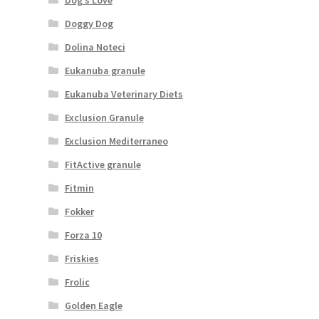
Doggy Dog
Dolina Noteci
Eukanuba granule
Eukanuba Veterinary Diets
Exclusion Granule
Exclusion Mediterraneo
FitActive granule
Fitmin
Fokker
Forza 10
Friskies
Frolic
Golden Eagle