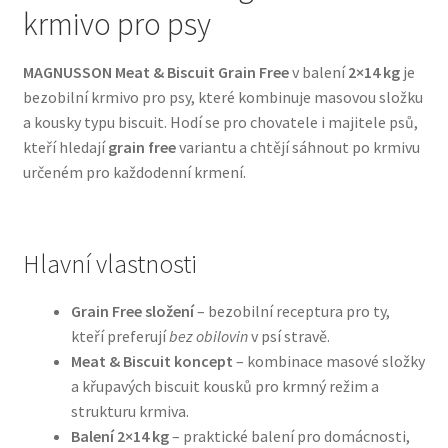
krmivo pro psy
Bozita pro psy — Švédské krmivo s nordickou kvalitou
MAGNUSSON Meat & Biscuit Grain Free
v balení
2×14 kg
je
bezobilní krmivo pro psy, které kombinuje masovou složku
Brit pro psy
a kousky typu biscuit. Hodí se pro chovatele i majitele psů,
kteří hledají
grain free
variantu a chtějí sáhnout po krmivu
Granule pro psy
určeném pro každodenní krmení.
Natural Trainer pro psy — Italské krmivo s
přírodními složkami
Hlavní vlastnosti
Happy Dog — Německá kvalita a přirozené složení
Grain Free složení
– bezobilní receptura pro ty,
kteří preferují
bez obilovin
v psí stravě.
Hill’s pro psy
Meat & Biscuit koncept
– kombinace masové složky
a křupavých biscuit kousků pro krmný režim a
Hračky pro psy
strukturu krmiva.
Balení 2×14 kg
– praktické balení pro domácnosti,
Konzervy a kapsičky pro psy