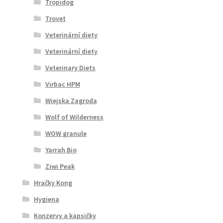
Tropidog
Trovet
Veterinární diety
Veterinární diety
Veterinary Diets
Virbac HPM
Wiejska Zagroda
Wolf of Wilderness
WOW granule
Yarrah Bio
Ziwi Peak
Hračky Kong
Hygiena
Konzervy a kapsičky