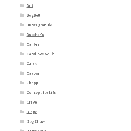
Brit
BugBell
Burns granule
Butcher's
Calibra
Carnilove Adult
Carrier
Cavom
Chappi
Concept for Life
Crave
Dingo
Dog Chow
Dog’s Love