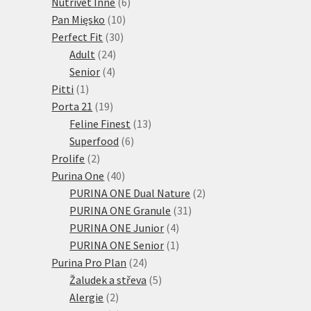
produkty
6
Nutrivet Inne
6
10
produktů
Pan Mięsko
10
30
produktů
Perfect Fit
30
24
produktů
Adult
24
4
produktů
Senior
4
1
produkty
Pitti
1
produkt
19
Porta 21
19
produktů
13
Feline Finest
13
6
produktů
Superfood
6
2
produktů
Prolife
2
produkty
40
Purina One
40
produktů
2
PURINA ONE Dual Nature
2
31
produkty
PURINA ONE Granule
31
4
produktů
PURINA ONE Junior
4
produkty
1
PURINA ONE Senior
1
24
produkt
Purina Pro Plan
24
produktů
5
Žaludek a střeva
5
2
produktů
Alergie
2