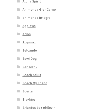
Alpha Spirit
Animonda GranCarno
animonda Integra
Applaws
Arion
Arquivet
Belcando
Bewi Dog
Bon Menu
Bosch Adult
Bosch My Friend
Bozita
Brekkies
Briantos bez obilovin