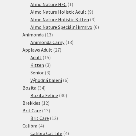
produktů
1
Almo Nature HFC
1
produkt
9
Almo Nature Holistic Adult
9
produktů
3
Almo Nature Holistic Kitten
3
produkty
6
Almo Nature Speciální krmivo
6
13
produktů
Animonda
13
produktů
13
Animonda Carny
13
27
produktů
Applaws Adult
27
15
produktů
Adult
15
produktů
3
Kitten
3
3
produkty
Senior
3
produkty
6
Výhodná balení
6
34
produktů
Bozita
34
produktů
30
Bozita Feline
30
12
produktů
Brekkies
12
produktů
13
Brit Care
13
produktů
12
Brit Care
12
4
produktů
Calibra
4
produkty
4
Calibra Cat Life
4