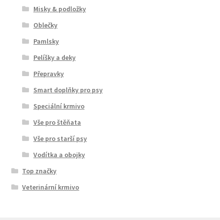
Misky & podložky
Oblečky
Pamlsky
Pelíšky a deky
Přepravky
Smart doplňky pro psy
Speciální krmivo
Vše pro štěňata
Vše pro starší psy
Vodítka a obojky
Top značky
Veterinární krmivo