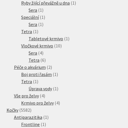
produkt
1
Ryby žijící převážně u dna
1
1
produkt
Sera
1
produkt
1
Speciální
1
1
produkt
Sera
1
1
produkt
Tetra
1
produkt
1
Tabletové krmivo
1
10
produkt
Vločkové krmivo
10
4
produktů
Sera
4
produkty
6
Tetra
6
produktů
2
Péče o akvárium
2
produkty
1
Boj proti řasám
1
1
produkt
Tetra
1
produkt
1
Úprava vody
1
4
produkt
Vše pro želvy
4
produkty
4
Krmivo pro želvy
4
5582
produkty
Kočky
5582
produktů
1
Antiparazitika
1
1
produkt
Frontline
1