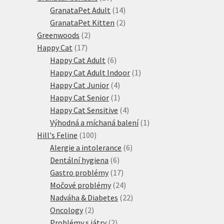
produktů
14
GranataPet Adult
14
produktů
2
GranataPet Kitten
2
2
produkty
Greenwoods
2
17
produkty
Happy Cat
17
produktů
6
Happy Cat Adult
6
produktů
1
Happy Cat Adult Indoor
1
4
produkt
Happy Cat Junior
4
produkty
1
Happy Cat Senior
1
produkt
4
Happy Cat Sensitive
4
produkty
1
Výhodná a míchaná balení
1
100
produkt
Hill's Feline
100
produktů
6
Alergie a intolerance
6
6
produktů
Dentální hygiena
6
produktů
17
Gastro problémy
17
produktů
24
Močové problémy
24
produktů
22
Nadváha & Diabetes
22
2
produktů
Oncology
2
produkty
2
Problémy s játry
2