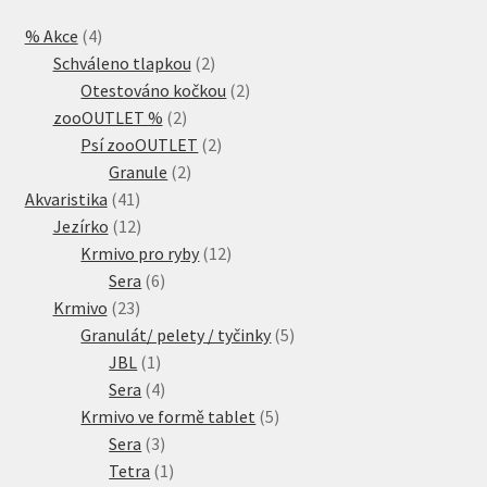
4
% Akce
4
produkty
2
Schváleno tlapkou
2
produkty
2
Otestováno kočkou
2
2
produkty
zooOUTLET %
2
produkty
2
Psí zooOUTLET
2
2
produkty
Granule
2
41
produkty
Akvaristika
41
produktů
12
Jezírko
12
produktů
12
Krmivo pro ryby
12
6
produktů
Sera
6
23
produktů
Krmivo
23
produktů
5
Granulát/ pelety / tyčinky
5
1
produktů
JBL
1
produkt
4
Sera
4
produkty
5
Krmivo ve formě tablet
5
3
produktů
Sera
3
produkty
1
Tetra
1