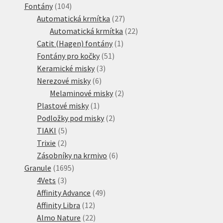
104
produkt
Fontány
104
produktů
27
Automatická krmítka
27
produktů
22
Automatická krmítka
22
1
produktů
Catit (Hagen) fontány
1
51
produkt
Fontány pro kočky
51
3
produktů
Keramické misky
3
6
produkty
Nerezové misky
6
produktů
2
Melaminové misky
2
1
produkty
Plastové misky
1
produkt
2
Podložky pod misky
2
5
produkty
TIAKI
5
2
produktů
Trixie
2
produkty
6
Zásobníky na krmivo
6
1695
produktů
Granule
1695
3
produktů
4Vets
3
produkty
49
Affinity Advance
49
12
produktů
Affinity Libra
12
produktů
22
Almo Nature
22