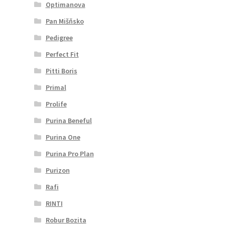
Optimanova
Pan Mišňsko
Pedigree
Perfect Fit
Pitti Boris
Primal
Prolife
Purina Beneful
Purina One
Purina Pro Plan
Purizon
Rafi
RINTI
Robur Bozita