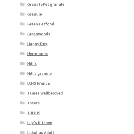
GranataPet granule
Granule
Green Petfood
Greenwoods
Happy Dog
Herrmanns
Hill's
Hill’s granule
IAMS krmiva
James Wellbeloved
Josera
JULIUS
Lily's Kitchen
Lukullus Adult