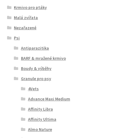
Krmivo pro ptáky
Malá zvířata
Nezařazené
Psi
Antiparazitika
BARF & mražené krmivo
Boudy & výběhy
Granule pro psy
4Vets
Advance Maxi Medium
Affinity Libra
Affinity Ultima
Almo Nature