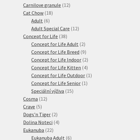
12
produkty
Carnilove granule
12
18
produktů
Cat Chow
18
6
produktů
Adult
6
produktů
12
Adult Special Care
12
38
produktů
Concept for Life
38
produktů
2
Concept for Life Adult
2
produkty
9
Concept for Life Breed
9
produktů
2
Concept for Life Indoor
2
4
produkty
Concept for Life Kitten
4
produkty
1
Concept for Life Outdoor
1
1
produkt
Concept for Life Senior
1
15
produkt
Speciální výživa
15
12
produktů
Cosma
12
5
produktů
Crave
5
produktů
2
Dogs'n Tiger
2
produkty
4
Dolina Noteci
4
22
produkty
Eukanuba
22
produktů
6
Eukanuba Adult
6