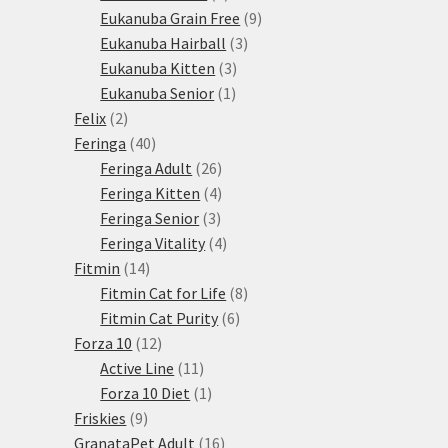
produktů
9
Eukanuba Grain Free
9
3
produktů
Eukanuba Hairball
3
3
produkty
Eukanuba Kitten
3
1
produkty
Eukanuba Senior
1
2
produkt
Felix
2
produkty
40
Feringa
40
produktů
26
Feringa Adult
26
produktů
4
Feringa Kitten
4
3
produkty
Feringa Senior
3
produkty
4
Feringa Vitality
4
14
produkty
Fitmin
14
produktů
8
Fitmin Cat for Life
8
6
produktů
Fitmin Cat Purity
6
12
produktů
Forza 10
12
produktů
11
Active Line
11
produktů
1
Forza 10 Diet
1
9
produkt
Friskies
9
produktů
16
GranataPet Adult
16