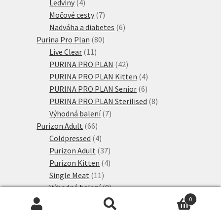
produkty
4
Ledviny
4
produkty
7
Močové cesty
7
produktů
6
Nadváha a diabetes
6
80
produktů
Purina Pro Plan
80
11
produktů
Live Clear
11
produktů
42
PURINA PRO PLAN
42
produktů
4
PURINA PRO PLAN Kitten
4
6
produkty
PURINA PRO PLAN Senior
6
produktů
8
PURINA PRO PLAN Sterilised
8
7
produktů
Výhodná balení
7
66
produktů
Purizon Adult
66
produktů
4
Coldpressed
4
produkty
37
Purizon Adult
37
produktů
4
Purizon Kitten
4
11
produkty
Single Meat
11
produktů
8
Výhodné balení
8
6
produktů
Rosie's Farm
6
0
Hledat:
Hledat
6
produktů
Adult
6