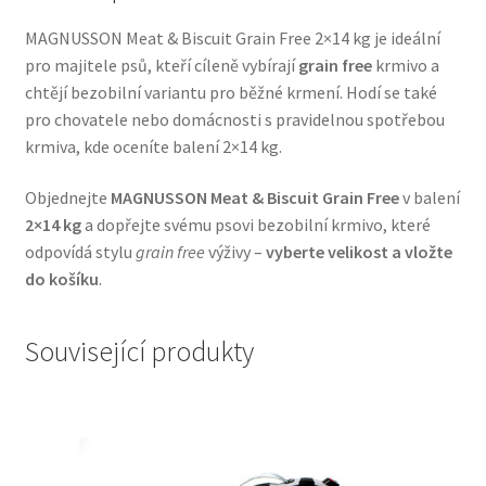
Veterinární dieta pro psy
MAGNUSSON Meat & Biscuit Grain Free 2×14 kg je ideální
pro majitele psů, kteří cíleně vybírají
grain free
krmivo a
Vodítka a obojky
chtějí bezobilní variantu pro běžné krmení. Hodí se také
pro chovatele nebo domácnosti s pravidelnou spotřebou
Wolf of Wilderness
krmiva, kde oceníte balení 2×14 kg.
Objednejte
MAGNUSSON Meat & Biscuit Grain Free
v balení
2×14 kg
a dopřejte svému psovi bezobilní krmivo, které
odpovídá stylu
grain free
výživy –
vyberte velikost a vložte
do košíku
.
Související produkty