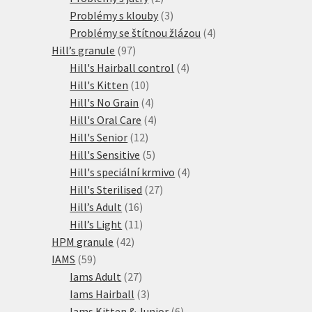
produkty
3
Problémy s klouby
3
produkty
4
Problémy se štítnou žlázou
4
97
produkty
Hill’s granule
97
produktů
4
Hill's Hairball control
4
10
produkty
Hill's Kitten
10
produktů
4
Hill's No Grain
4
produkty
4
Hill's Oral Care
4
12
produkty
Hill's Senior
12
produktů
5
Hill's Sensitive
5
produktů
4
Hill's speciální krmivo
4
27
produkty
Hill's Sterilised
27
16
produktů
Hill’s Adult
16
produktů
11
Hill’s Light
11
42
produktů
HPM granule
42
59
produktů
IAMS
59
produktů
27
Iams Adult
27
produktů
3
Iams Hairball
3
produkty
6
Iams Kitten & Junior
6