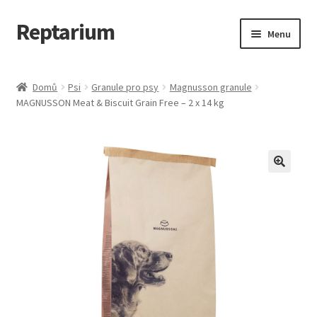
Reptarium
Přeskočit
Přejít
Menu
na
k
navigaci
obsahu
Úvodní stránka
webu
Domů
Psi
Granule pro psy
Magnusson granule
MAGNUSSON Meat & Biscuit Grain Free – 2 x 14 kg
Košík
Malá zvířata — Klece, krmivo, vybavení
Můj účet
Obchod
Pokladna
Vše pro kočky