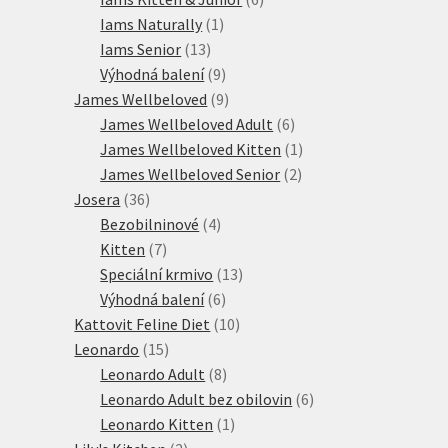
1
produktů
Iams Naturally
1
13
produkt
Iams Senior
13
produktů
9
Výhodná balení
9
produktů
9
James Wellbeloved
9
produktů
6
James Wellbeloved Adult
6
produktů
1
James Wellbeloved Kitten
1
2
produkt
James Wellbeloved Senior
2
36
produkty
Josera
36
produktů
4
Bezobilninové
4
7
produkty
Kitten
7
produktů
13
Speciální krmivo
13
6
produktů
Výhodná balení
6
produktů
10
Kattovit Feline Diet
10
15
produktů
Leonardo
15
produktů
8
Leonardo Adult
8
produktů
6
Leonardo Adult bez obilovin
6
1
produktů
Leonardo Kitten
1
2
produkt