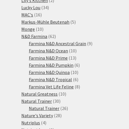
Lily's Kitchen
2
34
produkty
Lucky Lou
34
16
produktů
MAC's
16
produktů
5
Markus-Mühle Beutenah
5
10
produktů
Monge
10
produktů
62
N&D Farmina
62
produktů
9
Farmina N&D Ancestral Grain
9
10
produktů
Farmina N&D Ocean
10
13
produktů
Farmina N&D Prime
13
produktů
6
Farmina N&D Pumpkin
6
10
produktů
Farmina N&D Quinoa
10
produktů
6
Farmina N&D Tropical
6
produktů
8
Farmina Vet Life Feline
8
10
produktů
Natural Greatness
10
30
produktů
Natural Trainer
30
produktů
26
Natural Trainer
26
28
produktů
Nature's Variety
28
4
produktů
Nutriplus
4