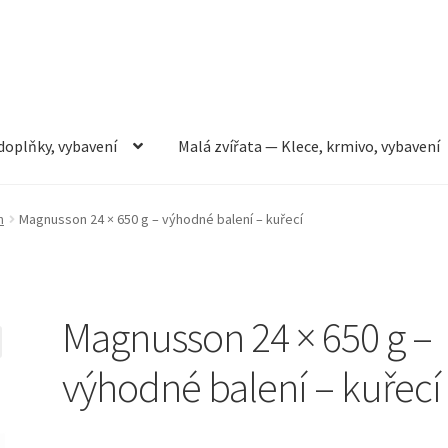
doplňky, vybavení
Malá zvířata — Klece, krmivo, vybavení
rmivo, vybavení
Můj účet
Obchod
Pokladna
Vše pro kočky
n
Magnusson 24 × 650 g – výhodné balení – kuřecí
Magnusson 24 × 650 g –
výhodné balení – kuřecí