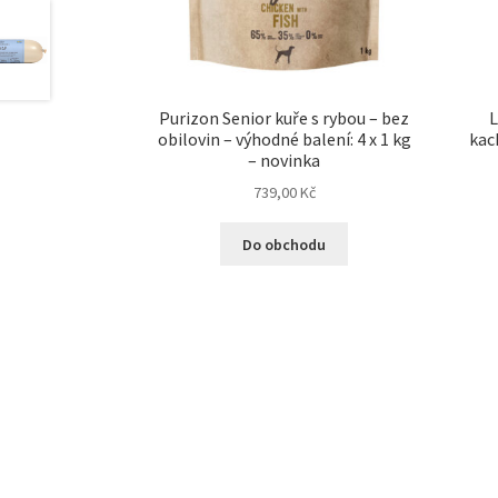
Purizon Senior kuře s rybou – bez
L
obilovin – výhodné balení: 4 x 1 kg
kac
– novinka
739,00
Kč
Do obchodu