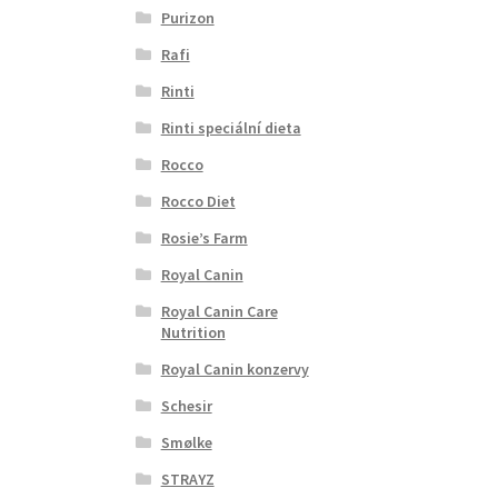
Purizon
Rafi
Rinti
Rinti speciální dieta
Rocco
Rocco Diet
Rosie’s Farm
Royal Canin
Royal Canin Care
Nutrition
Royal Canin konzervy
Schesir
Smølke
STRAYZ