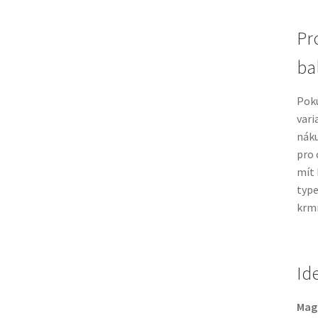
Pr
ba
Pok
vari
náku
pro 
mít 
type
krmi
Id
Magn