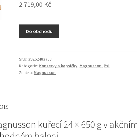
2 719,00
Kč
Do obchodu
SKU:
39262483753
Kategorie:
Konzervy a kapsičky
,
Magnusson
,
Psi
Značka:
Magnusson
pis
gnusson kuřecí 24 × 650 g v akční
hodném balení