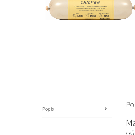
Po
Popis
Ma
vý