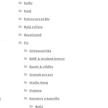
Kočky
Koně
Krmivo pro ptáky
Malá zvířata
Nezařazené
Psi
Antiparazitika
BARF & mražené krmivo
Boudy & výběhy
Granule pro psy
Hračky Kong
Hygiena
m
Konzervy a kapsičky
4vets