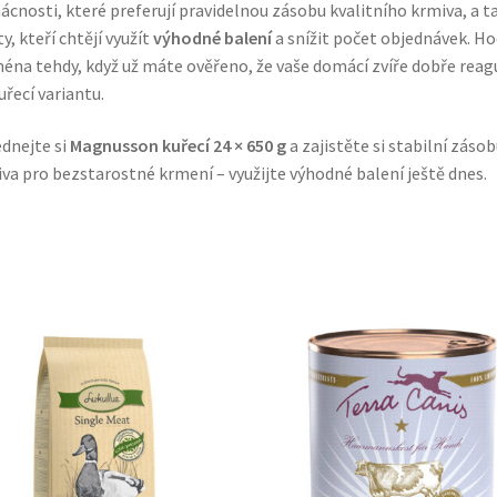
cnosti, které preferují pravidelnou zásobu kvalitního krmiva, a t
ty, kteří chtějí využít
výhodné balení
a snížit počet objednávek. Ho
éna tehdy, když už máte ověřeno, že vaše domácí zvíře dobře reag
uřecí variantu.
dnejte si
Magnusson kuřecí 24 × 650 g
a zajistěte si stabilní záso
va pro bezstarostné krmení – využijte výhodné balení ještě dnes.