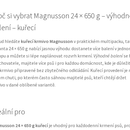
oč si vybrat Magnusson 24 × 650 g – výhodn
lení – kuřecí
ud hledáte
kuřecí krmivo Magnusson
v praktickém multipacku, ta
anta 24 × 650 g nabízí jasnou výhodu: dostanete více balení v jedn
pu a můžete si lépe naplánovat rozvrh krmení.
Výhodné balení
se 
chovatele, majitele více psů i pro každou domácnost, kde je důleži
krmivo připravené bez zbytečného odkládání. Kuřecí provedení je 
m chuti, po kterém často sáhnou majitelé psů, kteří chtějí držet
vo v dané oblíbené variantě.
eální pro
usson 24 × 650 g kuřecí
je vhodný pro každodenní krmení psů, pr