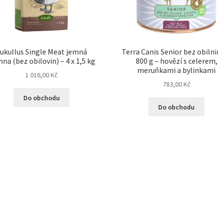
ukullus Single Meat jemná
Terra Canis Senior bez obilni
hna (bez obilovin) – 4 x 1,5 kg
800 g – hovězí s celerem,
meruňkami a bylinkami
1 016,00
Kč
783,00
Kč
Do obchodu
Do obchodu