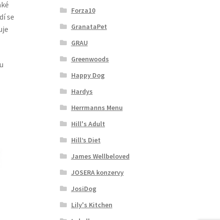
aké
Forza10
dí se
GranataPet
uje
GRAU
Greenwoods
bu
Happy Dog
Hardys
Herrmanns Menu
Hill's Adult
Hill’s Diet
James Wellbeloved
JOSERA konzervy
JosiDog
Lily's Kitchen