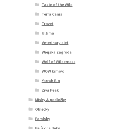
Taste of the Wild
Terra Canis
Trovet
Ultima
Veterinary diet
Wiejska Zagroda
Wolf of Wilderness
WOW krmivo
Yarrah Bio
Ziwi Peak
Misky & podložky
Oblečky
Pamlsky
Pelíšky a deky