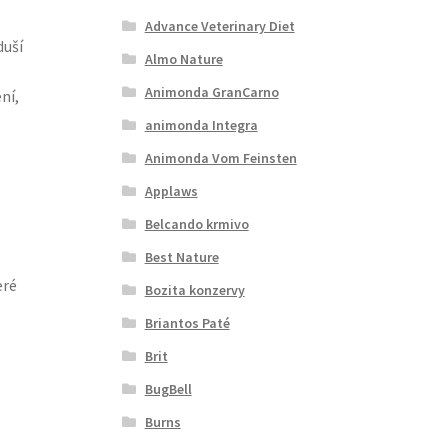
Advance Veterinary Diet
duší
Almo Nature
Animonda GranCarno
ní,
animonda Integra
Animonda Vom Feinsten
Applaws
Belcando krmivo
Best Nature
eré
Bozita konzervy
Briantos Paté
Brit
BugBell
Burns