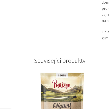
domá
pro 
zejm
na k
Obje
krmi
Související produkty