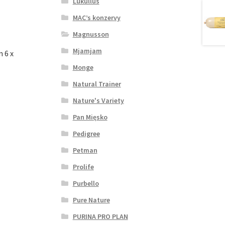
Lukullus
MAC’s konzervy
Magnusson
Mjamjam
n 6 x
Monge
Natural Trainer
Nature's Variety
Pan Mięsko
Pedigree
Petman
Prolife
Purbello
Pure Nature
PURINA PRO PLAN