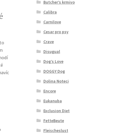
Butcher’s krmivo
Calibra
é
Carnilove
Cesar pro psy
Crave
to
om
Disugual
hodí
Dog’s Love
té
DOGGY Dog
navíc
Dolina Noteci
Encore
Eukanuba
Exclusion Diet
FetteBeute
o
Fleischeslust