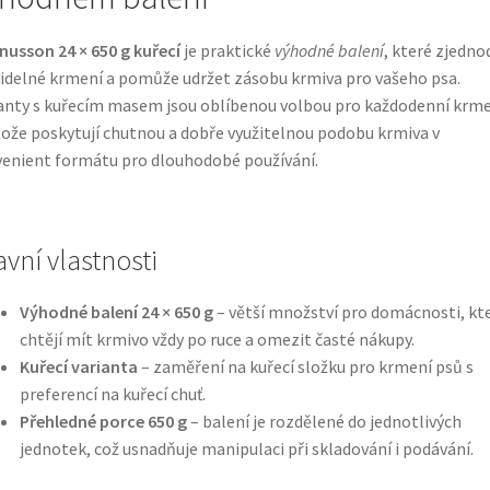
usson 24 × 650 g kuřecí
je praktické
výhodné balení
, které zjedno
idelné krmení a pomůže udržet zásobu krmiva pro vašeho psa.
anty s kuřecím masem jsou oblíbenou volbou pro každodenní krme
ože poskytují chutnou a dobře využitelnou podobu krmiva v
enient formátu pro dlouhodobé používání.
avní vlastnosti
Výhodné balení 24 × 650 g
– větší množství pro domácnosti, kt
chtějí mít krmivo vždy po ruce a omezit časté nákupy.
Kuřecí varianta
– zaměření na kuřecí složku pro krmení psů s
preferencí na kuřecí chuť.
Přehledné porce 650 g
– balení je rozdělené do jednotlivých
jednotek, což usnadňuje manipulaci při skladování i podávání.