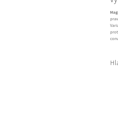
Magn
prav
Vari
prot
conv
Hl