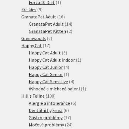
produktů
1
Forza 10 Diet
1
9
produkt
Friskies
9
produktů
16
GranataPet Adult
16
produktů
14
GranataPet Adult
14
produktů
2
GranataPet Kitten
2
2
produkty
Greenwoods
2
17
produkty
Happy Cat
17
produktů
6
Happy Cat Adult
6
produktů
1
Happy Cat Adult Indoor
1
4
produkt
Happy Cat Junior
4
produkty
1
Happy Cat Senior
1
produkt
4
Happy Cat Sensitive
4
produkty
1
Výhodná a míchaná balení
1
100
produkt
Hill's Feline
100
produktů
6
Alergie a intolerance
6
6
produktů
Dentální hygiena
6
produktů
17
Gastro problémy
17
produktů
24
Močové problémy
24