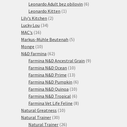
produktů
6
Leonardo Adult bez obilovin
6
1
produktů
Leonardo Kitten
1
2
produkt
Lily's Kitchen
2
34
produkty
Lucky Lou
34
16
produktů
MAC's
16
produktů
5
Markus-Mühle Beutenah
5
10
produktů
Monge
10
produktů
62
N&D Farmina
62
produktů
9
Farmina N&D Ancestral Grain
9
10
produktů
Farmina N&D Ocean
10
13
produktů
Farmina N&D Prime
13
produktů
6
Farmina N&D Pumpkin
6
10
produktů
Farmina N&D Quinoa
10
produktů
6
Farmina N&D Tropical
6
produktů
8
Farmina Vet Life Feline
8
10
produktů
Natural Greatness
10
30
produktů
Natural Trainer
30
produktů
26
Natural Trainer
26