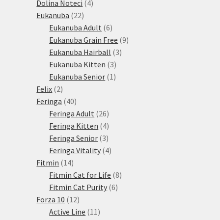
produkty
4
Dolina Noteci
4
22
produkty
Eukanuba
22
produktů
6
Eukanuba Adult
6
produktů
9
Eukanuba Grain Free
9
3
produktů
Eukanuba Hairball
3
3
produkty
Eukanuba Kitten
3
1
produkty
Eukanuba Senior
1
2
produkt
Felix
2
produkty
40
Feringa
40
produktů
26
Feringa Adult
26
produktů
4
Feringa Kitten
4
3
produkty
Feringa Senior
3
produkty
4
Feringa Vitality
4
14
produkty
Fitmin
14
produktů
8
Fitmin Cat for Life
8
6
produktů
Fitmin Cat Purity
6
12
produktů
Forza 10
12
produktů
11
Active Line
11