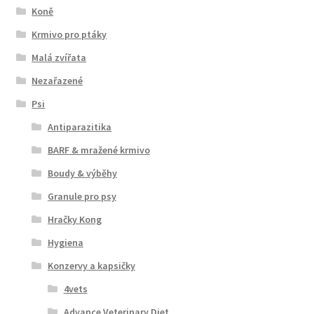
Koně
Krmivo pro ptáky
Malá zvířata
Nezařazené
Psi
Antiparazitika
BARF & mražené krmivo
Boudy & výběhy
Granule pro psy
Hračky Kong
Hygiena
Konzervy a kapsičky
4vets
Advance Veterinary Diet