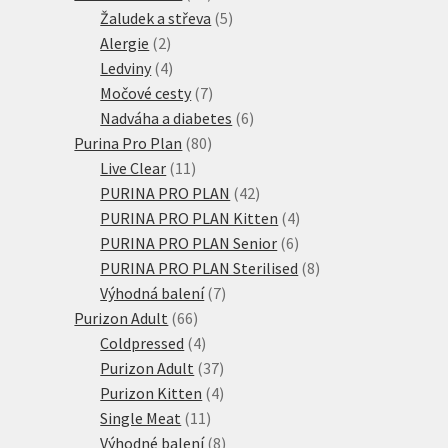
produktů
5
Žaludek a střeva
5
2
produktů
Alergie
2
produkty
4
Ledviny
4
produkty
7
Močové cesty
7
produktů
6
Nadváha a diabetes
6
80
produktů
Purina Pro Plan
80
11
produktů
Live Clear
11
produktů
42
PURINA PRO PLAN
42
produktů
4
PURINA PRO PLAN Kitten
4
6
produkty
PURINA PRO PLAN Senior
6
produktů
8
PURINA PRO PLAN Sterilised
8
7
produktů
Výhodná balení
7
66
produktů
Purizon Adult
66
produktů
4
Coldpressed
4
produkty
37
Purizon Adult
37
produktů
4
Purizon Kitten
4
11
produkty
Single Meat
11
produktů
8
Výhodné balení
8