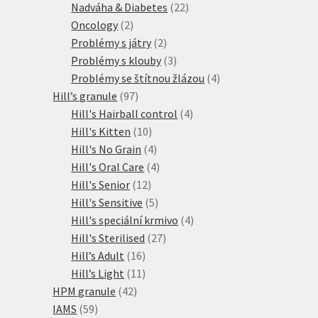
produktů
22
Nadváha & Diabetes
22
2
produktů
Oncology
2
produkty
2
Problémy s játry
2
produkty
3
Problémy s klouby
3
produkty
4
Problémy se štítnou žlázou
4
97
produkty
Hill’s granule
97
produktů
4
Hill's Hairball control
4
10
produkty
Hill's Kitten
10
produktů
4
Hill's No Grain
4
produkty
4
Hill's Oral Care
4
12
produkty
Hill's Senior
12
produktů
5
Hill's Sensitive
5
produktů
4
Hill's speciální krmivo
4
27
produkty
Hill's Sterilised
27
16
produktů
Hill’s Adult
16
produktů
11
Hill’s Light
11
42
produktů
HPM granule
42
59
produktů
IAMS
59