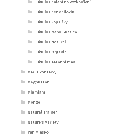
Lukullus balení na vyzkoušení
Lukullus bez obilovin
Lukullus kapsičky
Lukullus Menu Gustico
Lukullus Natural
Lukullus Organic
Lukullus sezonní menu
MAC’s konzervy
Magnusson
Mjamjam
Monge
Natural Trainer
Nature's Variety
Pan Mięsko