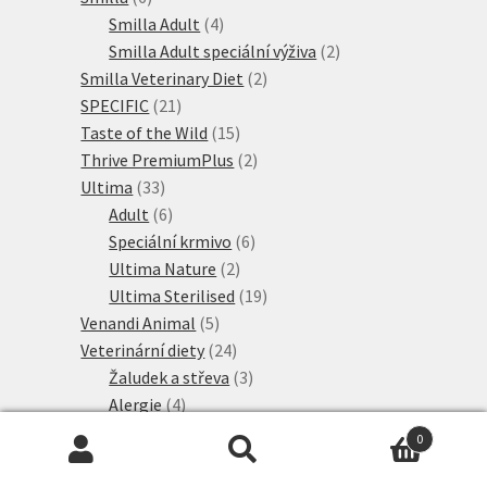
produktů
4
Smilla Adult
4
produkty
2
Smilla Adult speciální výživa
2
2
produkty
Smilla Veterinary Diet
2
21
produkty
SPECIFIC
21
produktů
15
Taste of the Wild
15
produktů
2
Thrive PremiumPlus
2
33
produkty
Ultima
33
produktů
6
Adult
6
produktů
6
Speciální krmivo
6
2
produktů
Ultima Nature
2
produkty
19
Ultima Sterilised
19
5
produktů
Venandi Animal
5
produktů
24
Veterinární diety
24
produktů
3
Žaludek a střeva
3
4
produkty
Alergie
4
2
produkty
Játra
2
0
produkty
4
Ledviny
4
Hledat:
Hledat
produkty
6
Močové cesty
6