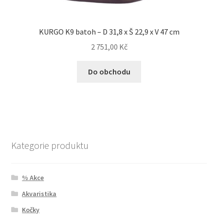
KURGO K9 batoh – D 31,8 x Š 22,9 x V 47 cm
2 751,00
Kč
Do obchodu
Kategorie produktu
% Akce
Akvaristika
Kočky