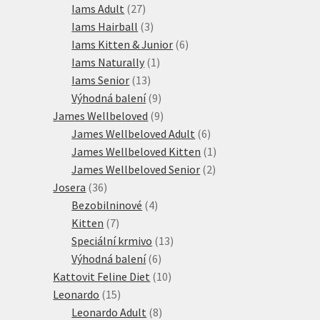
produktů
27
Iams Adult
27
produktů
3
Iams Hairball
3
produkty
6
Iams Kitten & Junior
6
1
produktů
Iams Naturally
1
13
produkt
Iams Senior
13
produktů
9
Výhodná balení
9
produktů
9
James Wellbeloved
9
produktů
6
James Wellbeloved Adult
6
produktů
1
James Wellbeloved Kitten
1
2
produkt
James Wellbeloved Senior
2
36
produkty
Josera
36
produktů
4
Bezobilninové
4
7
produkty
Kitten
7
produktů
13
Speciální krmivo
13
6
produktů
Výhodná balení
6
produktů
10
Kattovit Feline Diet
10
15
produktů
Leonardo
15
produktů
8
Leonardo Adult
8