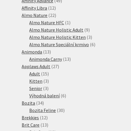
produkty
49
Affinity Advance
49
12
produktů
Affinity Libra
12
produktů
22
Almo Nature
22
produktů
1
Almo Nature HFC
1
produkt
9
Almo Nature Holistic Adult
9
produktů
3
Almo Nature Holistic Kitten
3
produkty
6
Almo Nature Speciální krmivo
6
13
produktů
Animonda
13
produktů
13
Animonda Carny
13
27
produktů
Applaws Adult
27
15
produktů
Adult
15
produktů
3
Kitten
3
3
produkty
Senior
3
produkty
6
Výhodná balení
6
34
produktů
Bozita
34
produktů
30
Bozita Feline
30
12
produktů
Brekkies
12
produktů
13
Brit Care
13