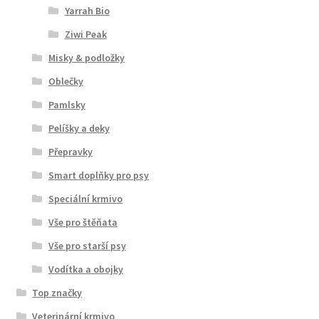
Yarrah Bio
Ziwi Peak
Misky & podložky
Oblečky
Pamlsky
Pelíšky a deky
Přepravky
Smart doplňky pro psy
Speciální krmivo
Vše pro štěňata
Vše pro starší psy
Vodítka a obojky
Top značky
Veterinární krmivo