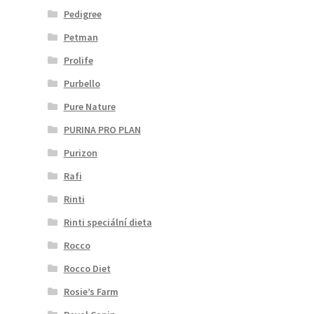
Pedigree
Petman
Prolife
Purbello
Pure Nature
PURINA PRO PLAN
Purizon
Rafi
Rinti
Rinti speciální dieta
Rocco
Rocco Diet
Rosie’s Farm