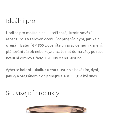
Veterinární dieta pro psy
Ideální pro
Vodítka a obojky
Hodí se pro majitele psů, kteří chtějí krmit
hovězí
Wolf of Wilderness
recepturou
a zároveň oceňují doplnění o
dýni
,
jablka
a
oregán
. Balení
6 × 800 g
oceníte při pravidelném krmení,
plánování zásob nebo když chcete mít doma vždy po ruce
kvalitní krmivo z řady Lukullus Menu Gustico.
Vyberte balení
Lukullus Menu Gustico
s hovězím, dýní,
jablky a oregánem a objednejte si 6 × 800 g ještě dnes.
Související produkty