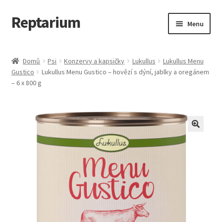
Reptarium
Přeskočit
Přejít
Menu
na
k
navigaci
obsahu
Úvodní stránka
webu
Domů
Psi
Konzervy a kapsičky
Lukullus
Lukullus Menu
Gustico
Lukullus Menu Gustico – hovězí s dýní, jablky a oregánem
Košík
– 6 x 800 g
Malá zvířata — Klece, krmivo, vybavení
Můj účet
Obchod
Pokladna
Vše pro kočky