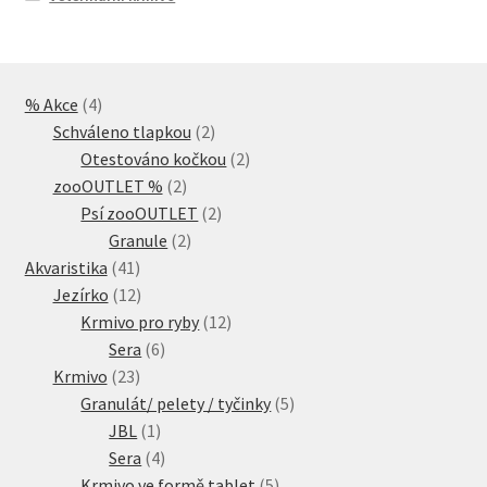
4
% Akce
4
produkty
2
Schváleno tlapkou
2
produkty
2
Otestováno kočkou
2
2
produkty
zooOUTLET %
2
produkty
2
Psí zooOUTLET
2
2
produkty
Granule
2
41
produkty
Akvaristika
41
produktů
12
Jezírko
12
produktů
12
Krmivo pro ryby
12
6
produktů
Sera
6
23
produktů
Krmivo
23
produktů
5
Granulát/ pelety / tyčinky
5
1
produktů
JBL
1
produkt
4
Sera
4
produkty
5
Krmivo ve formě tablet
5