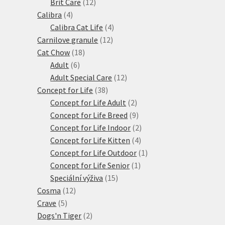
produktů
12
Brit Care
12
4
produktů
Calibra
4
produkty
4
Calibra Cat Life
4
12
produkty
Carnilove granule
12
18
produktů
Cat Chow
18
6
produktů
Adult
6
produktů
12
Adult Special Care
12
38
produktů
Concept for Life
38
produktů
2
Concept for Life Adult
2
produkty
9
Concept for Life Breed
9
produktů
2
Concept for Life Indoor
2
4
produkty
Concept for Life Kitten
4
produkty
1
Concept for Life Outdoor
1
1
produkt
Concept for Life Senior
1
15
produkt
Speciální výživa
15
12
produktů
Cosma
12
5
produktů
Crave
5
produktů
2
Dogs'n Tiger
2