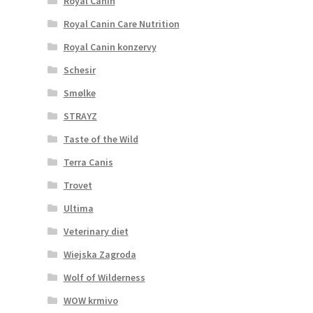
Royal Canin
Royal Canin Care Nutrition
Royal Canin konzervy
Schesir
Smølke
STRAYZ
Taste of the Wild
Terra Canis
Trovet
Ultima
Veterinary diet
Wiejska Zagroda
Wolf of Wilderness
WOW krmivo