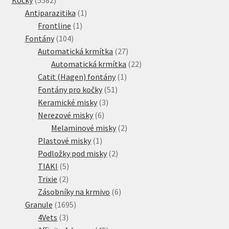
produktů
1
Antiparazitika
1
1
produkt
Frontline
1
104
produkt
Fontány
104
produktů
27
Automatická krmítka
27
produktů
22
Automatická krmítka
22
1
produktů
Catit (Hagen) fontány
1
51
produkt
Fontány pro kočky
51
3
produktů
Keramické misky
3
6
produkty
Nerezové misky
6
produktů
2
Melaminové misky
2
1
produkty
Plastové misky
1
produkt
2
Podložky pod misky
2
5
produkty
TIAKI
5
2
produktů
Trixie
2
produkty
6
Zásobníky na krmivo
6
1695
produktů
Granule
1695
3
produktů
4Vets
3