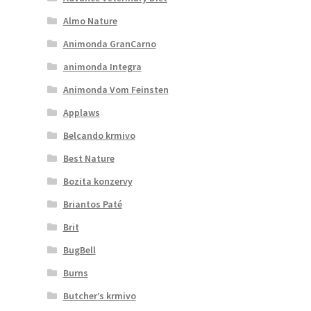
Almo Nature
Animonda GranCarno
animonda Integra
Animonda Vom Feinsten
Applaws
Belcando krmivo
Best Nature
Bozita konzervy
Briantos Paté
Brit
BugBell
Burns
Butcher’s krmivo