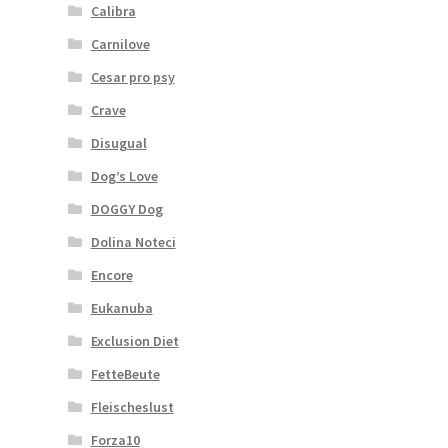
Calibra
Carnilove
Cesar pro psy
Crave
Disugual
Dog’s Love
DOGGY Dog
Dolina Noteci
Encore
Eukanuba
Exclusion Diet
FetteBeute
Fleischeslust
Forza10