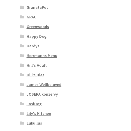
GranataPet
GRAU
Greenwoods
Happy Dog
Hardys
Herrmanns Menu
Hill's Adult
Hill’s Diet
James Wellbeloved
JOSERA konzervy
JosiDog
Lily's Kitchen
Lukullus