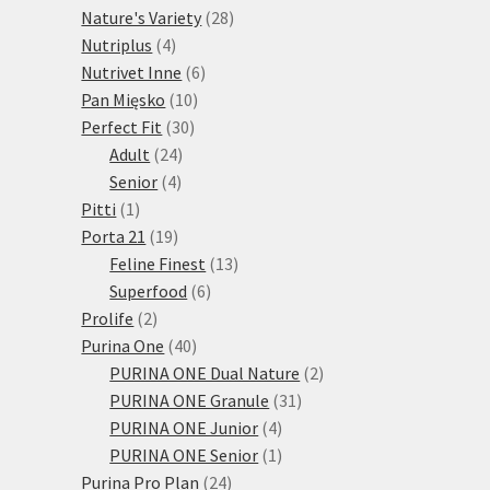
28
produktů
Nature's Variety
28
4
produktů
Nutriplus
4
produkty
6
Nutrivet Inne
6
10
produktů
Pan Mięsko
10
30
produktů
Perfect Fit
30
24
produktů
Adult
24
4
produktů
Senior
4
1
produkty
Pitti
1
produkt
19
Porta 21
19
produktů
13
Feline Finest
13
6
produktů
Superfood
6
2
produktů
Prolife
2
produkty
40
Purina One
40
produktů
2
PURINA ONE Dual Nature
2
31
produkty
PURINA ONE Granule
31
4
produktů
PURINA ONE Junior
4
produkty
1
PURINA ONE Senior
1
24
produkt
Purina Pro Plan
24