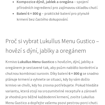
Kompozice dýně, jablek a oregána
– spojení
přírodních ingrediencí pro zajímavou skladbu chutí.
N&D Farmina pro psy — Italské holistic krmivo
Balení 6 × 800 g
– praktické balení pro plynulé
krmení bez častého dokupování.
Oblečky pro psy
Pamlsky pro psy
Proč si vybrat Lukullus Menu Gustico –
Pelíšky pro psy
hovězí s dýní, jablky a oregánem
Ortopedické pelíšky
Krmivo
Lukullus Menu Gustico
s hovězím, dýní, jablky a
oregánem je sestavené tak, aby psům nabídlo konkrétní a
chutnou kombinaci surovin. Díky balení
6 × 800 g
se snadno
Přepravky pro psy
plánuje krmení a vyhnete se situaci, kdy by vám došlo
krmivo ve chvíli, kdy ho zrovna potřebujete. Pokud hledáte
Purizon pro psy — Vysoký obsah masa, bez obilovin
variantu, která stojí na srozumitelné receptuře a zároveň
je vhodná pro běžné každodenní krmení, zvolte Lukullus
Royal Canin pro psy
Menu Gustico a dopřejte vašemu psovi pestrou porci chuti.