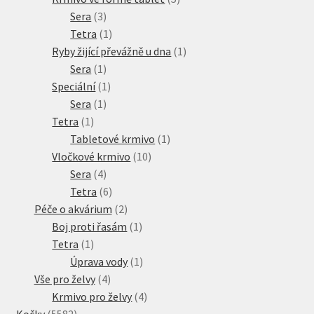
3
produktů
Sera
3
produkty
1
Tetra
1
produkt
1
Ryby žijící převážně u dna
1
1
produkt
Sera
1
produkt
1
Speciální
1
1
produkt
Sera
1
1
produkt
Tetra
1
produkt
1
Tabletové krmivo
1
10
produkt
Vločkové krmivo
10
4
produktů
Sera
4
produkty
6
Tetra
6
produktů
2
Péče o akvárium
2
produkty
1
Boj proti řasám
1
1
produkt
Tetra
1
produkt
1
Úprava vody
1
4
produkt
Vše pro želvy
4
produkty
4
Krmivo pro želvy
4
5582
produkty
Kočky
5582