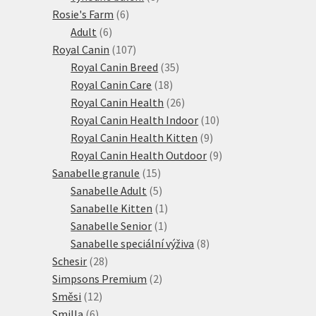
6
produktů
Rosie's Farm
6
6
produktů
Adult
6
produktů
107
Royal Canin
107
produktů
35
Royal Canin Breed
35
18
produktů
Royal Canin Care
18
produktů
26
Royal Canin Health
26
produktů
10
Royal Canin Health Indoor
10
9
produktů
Royal Canin Health Kitten
9
produktů
9
Royal Canin Health Outdoor
9
15
produktů
Sanabelle granule
15
produktů
5
Sanabelle Adult
5
produktů
1
Sanabelle Kitten
1
1
produkt
Sanabelle Senior
1
produkt
8
Sanabelle speciální výživa
8
28
produktů
Schesir
28
produktů
2
Simpsons Premium
2
12
produkty
Směsi
12
6
produktů
Smilla
6