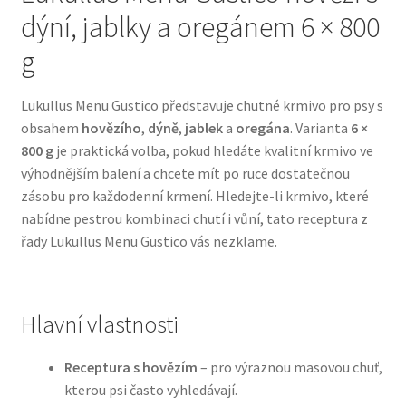
dýní, jablky a oregánem 6 × 800
Bozita pro psy — Švédské krmivo s nordickou kvalitou
g
Brit pro psy
Lukullus Menu Gustico představuje chutné krmivo pro psy s
obsahem
hovězího
,
dýně
,
jablek
a
oregána
. Varianta
6 ×
Granule pro psy
800 g
je praktická volba, pokud hledáte kvalitní krmivo ve
výhodnějším balení a chcete mít po ruce dostatečnou
Natural Trainer pro psy — Italské krmivo s
zásobu pro každodenní krmení. Hledejte-li krmivo, které
přírodními složkami
nabídne pestrou kombinaci chutí i vůní, tato receptura z
řady Lukullus Menu Gustico vás nezklame.
Happy Dog — Německá kvalita a přirozené složení
Hill’s pro psy
Hlavní vlastnosti
Hračky pro psy
Receptura s hovězím
– pro výraznou masovou chuť,
kterou psi často vyhledávají.
Konzervy a kapsičky pro psy