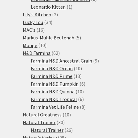
1
produktů
Leonardo Kitten
1
2
produkt
Lily's Kitchen
2
34
produkty
Lucky Lou
34
16
produktů
MAC's
16
produktů
5
Markus-Mühle Beutenah
5
10
produktů
Monge
10
produktů
62
N&D Farmina
62
produktů
9
Farmina N&D Ancestral Grain
9
10
produktů
Farmina N&D Ocean
10
13
produktů
Farmina N&D Prime
13
produktů
6
Farmina N&D Pumpkin
6
10
produktů
Farmina N&D Quinoa
10
produktů
6
Farmina N&D Tropical
6
produktů
8
Farmina Vet Life Feline
8
10
produktů
Natural Greatness
10
30
produktů
Natural Trainer
30
produktů
26
Natural Trainer
26
28
produktů
Nature's Variety
28