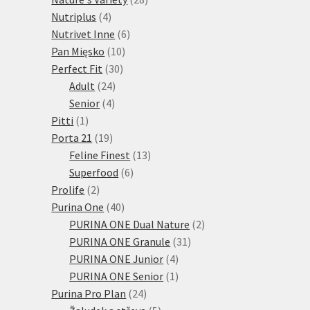
4
produktů
Nutriplus
4
produkty
6
Nutrivet Inne
6
10
produktů
Pan Mięsko
10
30
produktů
Perfect Fit
30
24
produktů
Adult
24
4
produktů
Senior
4
1
produkty
Pitti
1
produkt
19
Porta 21
19
produktů
13
Feline Finest
13
6
produktů
Superfood
6
2
produktů
Prolife
2
produkty
40
Purina One
40
produktů
2
PURINA ONE Dual Nature
2
31
produkty
PURINA ONE Granule
31
4
produktů
PURINA ONE Junior
4
produkty
1
PURINA ONE Senior
1
24
produkt
Purina Pro Plan
24
produktů
5