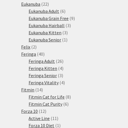
22
produkty
Eukanuba
22
produktů
6
Eukanuba Adult
6
produktů
9
Eukanuba Grain Free
9
3
produktů
Eukanuba Hairball
3
3
produkty
Eukanuba Kitten
3
1
produkty
Eukanuba Senior
1
2
produkt
Felix
2
produkty
40
Feringa
40
produktů
26
Feringa Adult
26
produktů
4
Feringa Kitten
4
3
produkty
Feringa Senior
3
produkty
4
Feringa Vitality
4
14
produkty
Fitmin
14
produktů
8
Fitmin Cat for Life
8
6
produktů
Fitmin Cat Purity
6
12
produktů
Forza 10
12
produktů
11
Active Line
11
produktů
1
Forza 10 Diet
1