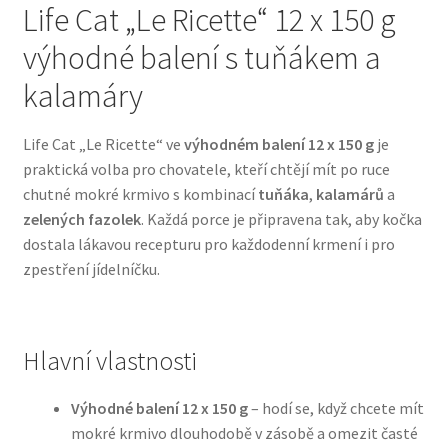
Life Cat „Le Ricette“ 12 x 150 g
výhodné balení s tuňákem a
Bozita pro psy — Švédské krmivo s nordickou kvalitou
kalamáry
Brit pro psy
Life Cat „Le Ricette“ ve
výhodném balení 12 x 150 g
je
Granule pro psy
praktická volba pro chovatele, kteří chtějí mít po ruce
chutné mokré krmivo s kombinací
tuňáka
,
kalamárů
a
Natural Trainer pro psy — Italské krmivo s
zelených fazolek
. Každá porce je připravena tak, aby kočka
přírodními složkami
dostala lákavou recepturu pro každodenní krmení i pro
zpestření jídelníčku.
Happy Dog — Německá kvalita a přirozené složení
Hill’s pro psy
Hlavní vlastnosti
Hračky pro psy
Výhodné balení 12 x 150 g
– hodí se, když chcete mít
mokré krmivo dlouhodobě v zásobě a omezit časté
Konzervy a kapsičky pro psy