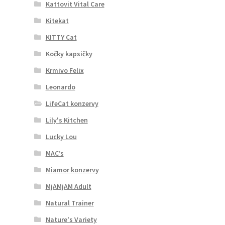
Kattovit Vital Care
Kitekat
KITTY Cat
Kočky kapsičky
Krmivo Felix
Leonardo
LifeCat konzervy
Lily's Kitchen
Lucky Lou
MAC’s
Miamor konzervy
MjAMjAM Adult
Natural Trainer
Nature's Variety