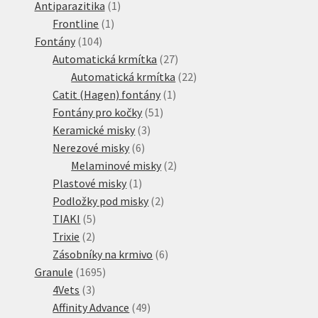
produktů
1
Antiparazitika
1
1
produkt
Frontline
1
104
produkt
Fontány
104
produktů
27
Automatická krmítka
27
produktů
22
Automatická krmítka
22
1
produktů
Catit (Hagen) fontány
1
51
produkt
Fontány pro kočky
51
3
produktů
Keramické misky
3
6
produkty
Nerezové misky
6
produktů
2
Melaminové misky
2
1
produkty
Plastové misky
1
produkt
2
Podložky pod misky
2
5
produkty
TIAKI
5
2
produktů
Trixie
2
produkty
6
Zásobníky na krmivo
6
1695
produktů
Granule
1695
3
produktů
4Vets
3
produkty
49
Affinity Advance
49