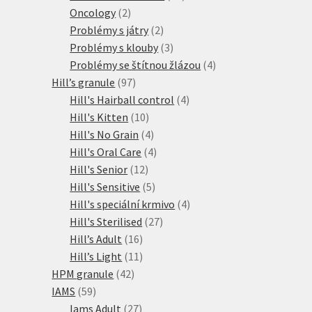
2
produktů
Oncology
2
produkty
2
Problémy s játry
2
produkty
3
Problémy s klouby
3
produkty
4
Problémy se štítnou žlázou
4
97
produkty
Hill’s granule
97
produktů
4
Hill's Hairball control
4
10
produkty
Hill's Kitten
10
produktů
4
Hill's No Grain
4
produkty
4
Hill's Oral Care
4
12
produkty
Hill's Senior
12
produktů
5
Hill's Sensitive
5
produktů
4
Hill's speciální krmivo
4
27
produkty
Hill's Sterilised
27
16
produktů
Hill’s Adult
16
produktů
11
Hill’s Light
11
42
produktů
HPM granule
42
59
produktů
IAMS
59
produktů
27
Iams Adult
27