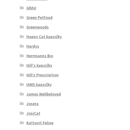
GRAU
Green Petfood
Greenwoods
Happy Cat kapsičky
Hardys
Herrmanns Bio
Hill's kapsičky
Hill’s Prescription
IAMS kapsičky
James Wellbeloved
Josera
JosiCat
Kattovit Feline