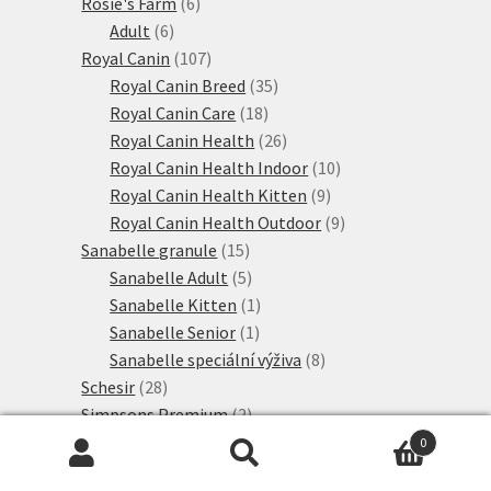
6
produktů
Rosie's Farm
6
6
produktů
Adult
6
produktů
107
Royal Canin
107
produktů
35
Royal Canin Breed
35
18
produktů
Royal Canin Care
18
produktů
26
Royal Canin Health
26
produktů
10
Royal Canin Health Indoor
10
9
produktů
Royal Canin Health Kitten
9
produktů
9
Royal Canin Health Outdoor
9
15
produktů
Sanabelle granule
15
produktů
5
Sanabelle Adult
5
produktů
1
Sanabelle Kitten
1
1
produkt
Sanabelle Senior
1
produkt
8
Sanabelle speciální výživa
8
28
produktů
Schesir
28
produktů
2
Simpsons Premium
2
12
produkty
Směsi
12
0
6
produktů
Hledat:
Hledat
Smilla
6