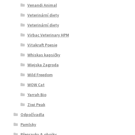
Venandi Animal
Veterinární diety
Veterinární diety
Virbac Veterinary HPM
Vitakraft Poesie
Whiskas kapsičky
Wiejska Zagroda
Wild Freedom
WOW Cat
Yarrah Bio
Ziwi Peak
Odpočívadla
Pamlsky
Přepravky & obojky