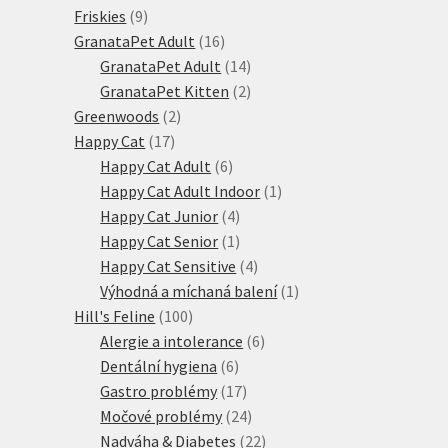
9
produkt
Friskies
9
produktů
16
GranataPet Adult
16
produktů
14
GranataPet Adult
14
produktů
2
GranataPet Kitten
2
2
produkty
Greenwoods
2
17
produkty
Happy Cat
17
produktů
6
Happy Cat Adult
6
produktů
1
Happy Cat Adult Indoor
1
4
produkt
Happy Cat Junior
4
produkty
1
Happy Cat Senior
1
produkt
4
Happy Cat Sensitive
4
produkty
1
Výhodná a míchaná balení
1
100
produkt
Hill's Feline
100
produktů
6
Alergie a intolerance
6
6
produktů
Dentální hygiena
6
produktů
17
Gastro problémy
17
produktů
24
Močové problémy
24
produktů
22
Nadváha & Diabetes
22