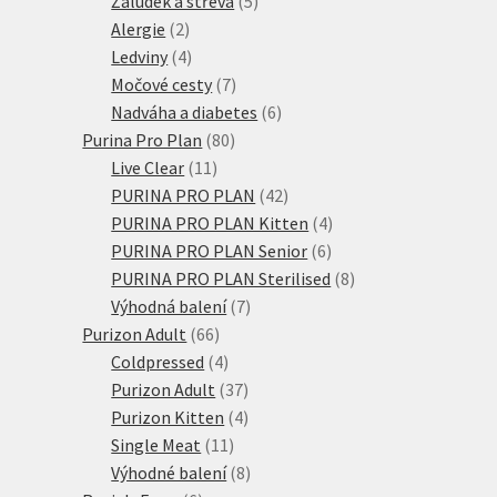
Žaludek a střeva
5
2
produktů
Alergie
2
produkty
4
Ledviny
4
produkty
7
Močové cesty
7
produktů
6
Nadváha a diabetes
6
80
produktů
Purina Pro Plan
80
11
produktů
Live Clear
11
produktů
42
PURINA PRO PLAN
42
produktů
4
PURINA PRO PLAN Kitten
4
6
produkty
PURINA PRO PLAN Senior
6
produktů
8
PURINA PRO PLAN Sterilised
8
7
produktů
Výhodná balení
7
66
produktů
Purizon Adult
66
produktů
4
Coldpressed
4
produkty
37
Purizon Adult
37
produktů
4
Purizon Kitten
4
11
produkty
Single Meat
11
produktů
8
Výhodné balení
8