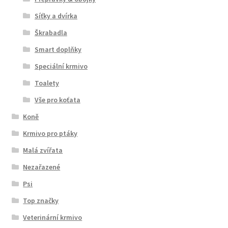
Síťky a dvírka
Škrabadla
Smart doplňky
Speciální krmivo
Toalety
Vše pro koťata
Koně
Krmivo pro ptáky
Malá zvířata
Nezařazené
Psi
Top značky
Veterinární krmivo