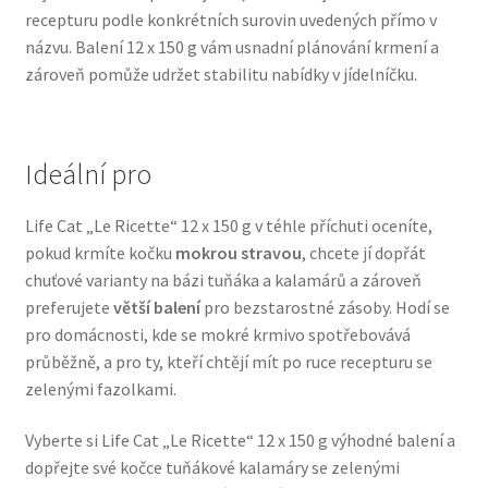
recepturu podle konkrétních surovin uvedených přímo v
Veterinární dieta pro psy
názvu. Balení 12 x 150 g vám usnadní plánování krmení a
zároveň pomůže udržet stabilitu nabídky v jídelníčku.
Vodítka a obojky
Wolf of Wilderness
Ideální pro
Life Cat „Le Ricette“ 12 x 150 g v téhle příchuti oceníte,
pokud krmíte kočku
mokrou stravou
, chcete jí dopřát
chuťové varianty na bázi tuňáka a kalamárů a zároveň
preferujete
větší balení
pro bezstarostné zásoby. Hodí se
pro domácnosti, kde se mokré krmivo spotřebovává
průběžně, a pro ty, kteří chtějí mít po ruce recepturu se
zelenými fazolkami.
Vyberte si Life Cat „Le Ricette“ 12 x 150 g výhodné balení a
dopřejte své kočce tuňákové kalamáry se zelenými