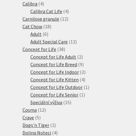
4
produktů
Calibra
4
produkty
4
Calibra Cat Life
4
12
produkty
Carnilove granule
12
18
produktů
Cat Chow
18
6
produktů
Adult
6
produktů
12
Adult Special Care
12
38
produktů
Concept for Life
38
produktů
2
Concept for Life Adult
2
produkty
9
Concept for Life Breed
9
produktů
2
Concept for Life Indoor
2
4
produkty
Concept for Life Kitten
4
produkty
1
Concept for Life Outdoor
1
1
produkt
Concept for Life Senior
1
15
produkt
Speciální výživa
15
12
produktů
Cosma
12
5
produktů
Crave
5
produktů
2
Dogs'n Tiger
2
produkty
4
Dolina Noteci
4