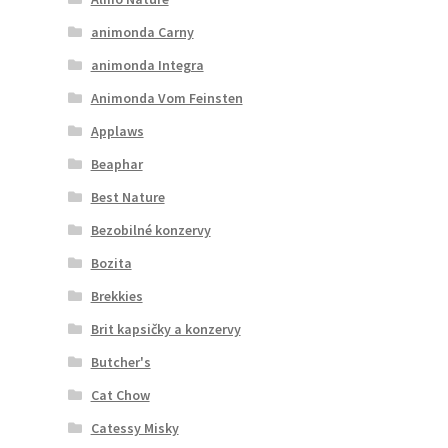
animonda Carny
animonda Integra
Animonda Vom Feinsten
Applaws
Beaphar
Best Nature
Bezobilné konzervy
Bozita
Brekkies
Brit kapsičky a konzervy
Butcher's
Cat Chow
Catessy Misky