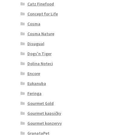
Catz Finefood
Concept for Life
Cosma
Cosma Nature
Disugual
Dogs'n Tiger
Dolina Noteci
Encore
Eukanuba
Feringa
Gourmet Gold
Gourmet kapsičky
Gourmet konzervy
GranataPet