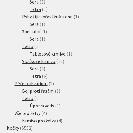
3
produktů
Sera
3
produkty
1
Tetra
1
produkt
1
Ryby žijící převážně u dna
1
1
produkt
Sera
1
produkt
1
Speciální
1
1
produkt
Sera
1
1
produkt
Tetra
1
produkt
1
Tabletové krmivo
1
10
produkt
Vločkové krmivo
10
4
produktů
Sera
4
produkty
6
Tetra
6
produktů
2
Péče o akvárium
2
produkty
1
Boj proti řasám
1
1
produkt
Tetra
1
produkt
1
Úprava vody
1
4
produkt
Vše pro želvy
4
produkty
4
Krmivo pro želvy
4
5582
produkty
Kočky
5582