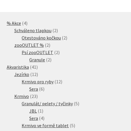
4
% Akce
4
produkty
2
Schváleno tlapkou
2
produkty
2
Otestováno kočkou
2
2
produkty
zooOUTLET %
2
produkty
2
Psí zooOUTLET
2
2
produkty
Granule
2
41
produkty
Akvaristika
41
produktů
12
Jezírko
12
produktů
12
Krmivo pro ryby
12
6
produktů
Sera
6
23
produktů
Krmivo
23
produktů
5
Granulát/ pelety / tyčinky
5
1
produktů
JBL
1
produkt
4
Sera
4
produkty
5
Krmivo ve formě tablet
5