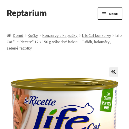
Reptarium
Přeskočit
Přejít
Menu
na
k
navigaci
obsahu
Úvodní stránka
webu
Domů
Kočky
Konzervy a kapsičky
LifeCat konzervy
Life
Cat "Le Ricette" 12 x 150 g výhodné balení – Tuňák, kalamáry,
Košík
zelené fazolky
Malá zvířata — Klece, krmivo, vybavení
Můj účet
Obchod
Pokladna
Vše pro kočky