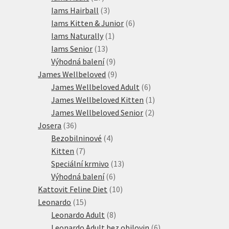
produktů
3
Iams Hairball
3
produkty
6
Iams Kitten & Junior
6
1
produktů
Iams Naturally
1
13
produkt
Iams Senior
13
produktů
9
Výhodná balení
9
produktů
9
James Wellbeloved
9
produktů
6
James Wellbeloved Adult
6
produktů
1
James Wellbeloved Kitten
1
2
produkt
James Wellbeloved Senior
2
36
produkty
Josera
36
produktů
4
Bezobilninové
4
7
produkty
Kitten
7
produktů
13
Speciální krmivo
13
6
produktů
Výhodná balení
6
produktů
10
Kattovit Feline Diet
10
15
produktů
Leonardo
15
produktů
8
Leonardo Adult
8
produktů
6
Leonardo Adult bez obilovin
6