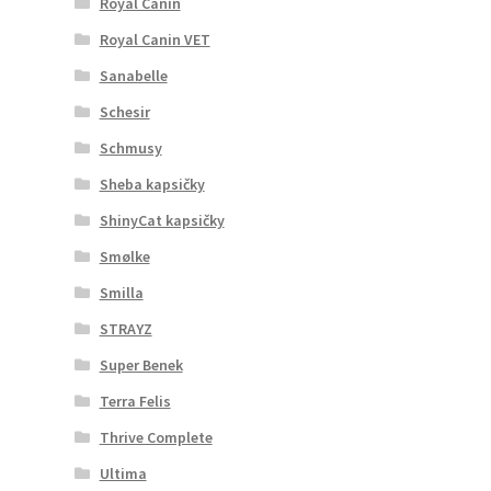
Royal Canin
Royal Canin VET
Sanabelle
Schesir
Schmusy
Sheba kapsičky
ShinyCat kapsičky
Smølke
Smilla
STRAYZ
Super Benek
Terra Felis
Thrive Complete
Ultima