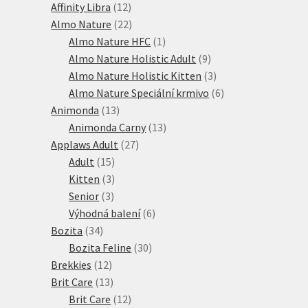
12
produktů
Affinity Libra
12
produktů
22
Almo Nature
22
produktů
1
Almo Nature HFC
1
produkt
9
Almo Nature Holistic Adult
9
produktů
3
Almo Nature Holistic Kitten
3
produkty
6
Almo Nature Speciální krmivo
6
13
produktů
Animonda
13
produktů
13
Animonda Carny
13
27
produktů
Applaws Adult
27
15
produktů
Adult
15
produktů
3
Kitten
3
3
produkty
Senior
3
produkty
6
Výhodná balení
6
34
produktů
Bozita
34
produktů
30
Bozita Feline
30
12
produktů
Brekkies
12
produktů
13
Brit Care
13
produktů
12
Brit Care
12