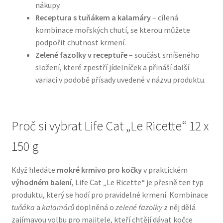
nákupy.
Receptura s tuňákem a kalamáry
– cílená
N&D Farmina pro psy — Italské holistic krmivo
kombinace mořských chutí, se kterou můžete
podpořit chutnost krmení.
Oblečky pro psy
Zelené fazolky v receptuře
– součást smíšeného
složení, které zpestří jídelníček a přináší další
Pamlsky pro psy
variaci v podobě přísady uvedené v názvu produktu.
Pelíšky pro psy
Proč si vybrat Life Cat „Le Ricette“ 12 x
Ortopedické pelíšky
150 g
Přepravky pro psy
Když hledáte
mokré krmivo pro kočky
v praktickém
výhodném balení
, Life Cat „Le Ricette“ je přesně ten typ
Purizon pro psy — Vysoký obsah masa, bez obilovin
produktu, který se hodí pro pravidelné krmení. Kombinace
tuňáka
a
kalamárů
doplněná o
zelené fazolky
z něj dělá
Royal Canin pro psy
zajímavou volbu pro majitele, kteří chtějí dávat kočce