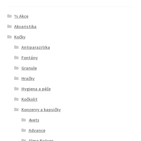
% Akce
Akvaristika
Kočky
Antiparazitika
Fontány
Granule
Hračky
Hygiena a péče
Kočkolit
Konzervy a kapsičky
4vets
Advance
Almo Nature