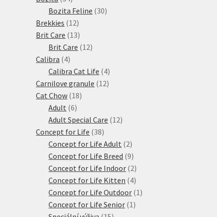
produktů
30
Bozita Feline
30
12
produktů
Brekkies
12
produktů
13
Brit Care
13
produktů
12
Brit Care
12
4
produktů
Calibra
4
produkty
4
Calibra Cat Life
4
12
produkty
Carnilove granule
12
18
produktů
Cat Chow
18
6
produktů
Adult
6
produktů
12
Adult Special Care
12
38
produktů
Concept for Life
38
produktů
2
Concept for Life Adult
2
produkty
9
Concept for Life Breed
9
produktů
2
Concept for Life Indoor
2
4
produkty
Concept for Life Kitten
4
produkty
1
Concept for Life Outdoor
1
1
produkt
Concept for Life Senior
1
15
produkt
Speciální výživa
15