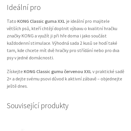
Ideální pro
Veterinární dieta pro psy
Tato
KONG Classic guma XXL
je ideální pro majitele
Vodítka a obojky
větších psů, kteří chtějí doplnit výbavu o kvalitní hračku
značky KONG a využít ji při hře doma i jako součást
Wolf of Wilderness
každodenní stimulace. Výhodná sada 2 kusů se hodí také
tam, kde chcete mít dvě hračky pro střídání nebo pro dva
psy v jedné domácnosti.
Získejte
KONG Classic gumu červenou XXL
v praktické sadě
2× a dejte svému psovi důvod k aktivní zábavě – objednejte
ještě dnes.
Související produkty