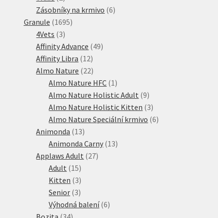
produkty
6
Zásobníky na krmivo
6
1695
produktů
Granule
1695
3
produktů
4Vets
3
produkty
49
Affinity Advance
49
12
produktů
Affinity Libra
12
produktů
22
Almo Nature
22
produktů
1
Almo Nature HFC
1
produkt
9
Almo Nature Holistic Adult
9
produktů
3
Almo Nature Holistic Kitten
3
produkty
6
Almo Nature Speciální krmivo
6
13
produktů
Animonda
13
produktů
13
Animonda Carny
13
27
produktů
Applaws Adult
27
15
produktů
Adult
15
produktů
3
Kitten
3
3
produkty
Senior
3
produkty
6
Výhodná balení
6
34
produktů
Bozita
34