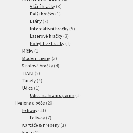
3
produktů
Akční hračky
3
1
produkty
Další hračky
1
2
produkt
Dráhy
2
produkty
5
Interaktivní hračky
5
3
produktů
Laserové hračky
3
produkty
1
Pohyblivé hračky
1
1
produkt
Míčky
1
produkt
3
Modern Living
3
produkty
4
Sisalové hračky
4
8
produkty
TIAKI
8
produktů
9
Tunely
9
1
produktů
Udice
1
produkt
1
Udice na hraní s peřím
1
20
produkt
Hygiena a péče
20
11
produktů
Feliway
11
produktů
7
Feliway
7
produktů
1
Kartáče & hřebeny
1
1
produkt
kooa
1