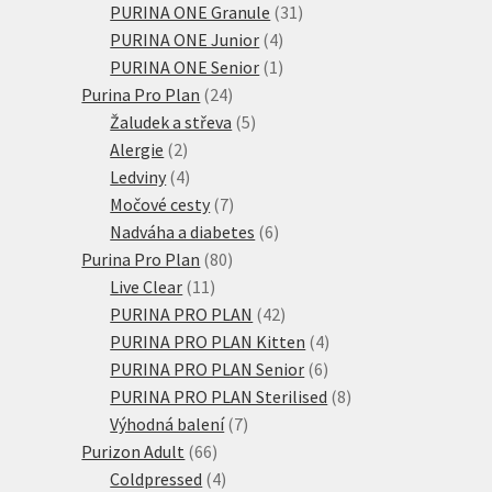
31
produkty
PURINA ONE Granule
31
4
produktů
PURINA ONE Junior
4
produkty
1
PURINA ONE Senior
1
24
produkt
Purina Pro Plan
24
produktů
5
Žaludek a střeva
5
2
produktů
Alergie
2
produkty
4
Ledviny
4
produkty
7
Močové cesty
7
produktů
6
Nadváha a diabetes
6
80
produktů
Purina Pro Plan
80
11
produktů
Live Clear
11
produktů
42
PURINA PRO PLAN
42
produktů
4
PURINA PRO PLAN Kitten
4
6
produkty
PURINA PRO PLAN Senior
6
produktů
8
PURINA PRO PLAN Sterilised
8
7
produktů
Výhodná balení
7
66
produktů
Purizon Adult
66
produktů
4
Coldpressed
4