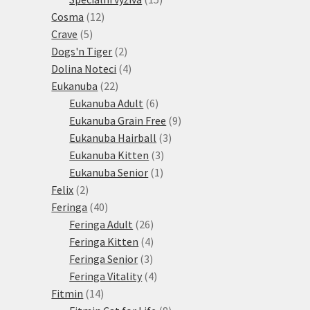
12
produktů
Cosma
12
5
produktů
Crave
5
produktů
2
Dogs'n Tiger
2
produkty
4
Dolina Noteci
4
22
produkty
Eukanuba
22
produktů
6
Eukanuba Adult
6
produktů
9
Eukanuba Grain Free
9
3
produktů
Eukanuba Hairball
3
3
produkty
Eukanuba Kitten
3
1
produkty
Eukanuba Senior
1
2
produkt
Felix
2
produkty
40
Feringa
40
produktů
26
Feringa Adult
26
produktů
4
Feringa Kitten
4
3
produkty
Feringa Senior
3
produkty
4
Feringa Vitality
4
14
produkty
Fitmin
14
produktů
8