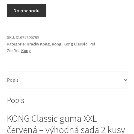
N&D Farmina pro kočky — Italské holistic krmivo
Do obchodu
Odpočívadla pro kočky
Pamlsky pro kočky
SKU:
31671206795
Kategorie:
Hračky Kong
,
Kong
,
Kong Classic
,
Psi
Značka:
Kong
Purizon pro kočky
Royal Canin pro kočky
Popis
Škrabadla pro kočky
Popis
Veterinární dieta pro kočky
KONG Classic guma XXL
Vše pro psy — Krmivo, doplňky, vybavení
červená – výhodná sada 2 kusy
Boudy a výběhy