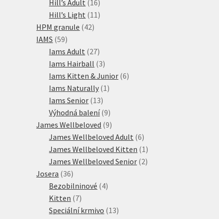
16
produktů
Hill’s Adult
16
produktů
11
Hill’s Light
11
42
produktů
HPM granule
42
59
produktů
IAMS
59
produktů
27
Iams Adult
27
produktů
3
Iams Hairball
3
produkty
6
Iams Kitten & Junior
6
1
produktů
Iams Naturally
1
13
produkt
Iams Senior
13
produktů
9
Výhodná balení
9
produktů
9
James Wellbeloved
9
produktů
6
James Wellbeloved Adult
6
produktů
1
James Wellbeloved Kitten
1
2
produkt
James Wellbeloved Senior
2
36
produkty
Josera
36
produktů
4
Bezobilninové
4
7
produkty
Kitten
7
produktů
13
Speciální krmivo
13