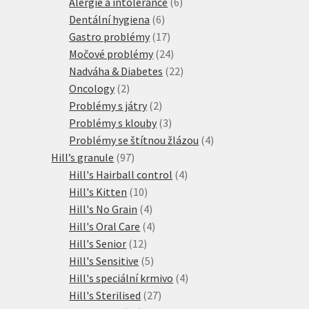
produktů
6
Alergie a intolerance
6
6
produktů
Dentální hygiena
6
produktů
17
Gastro problémy
17
produktů
24
Močové problémy
24
produktů
22
Nadváha & Diabetes
22
2
produktů
Oncology
2
produkty
2
Problémy s játry
2
produkty
3
Problémy s klouby
3
produkty
4
Problémy se štítnou žlázou
4
97
produkty
Hill’s granule
97
produktů
4
Hill's Hairball control
4
10
produkty
Hill's Kitten
10
produktů
4
Hill's No Grain
4
produkty
4
Hill's Oral Care
4
12
produkty
Hill's Senior
12
produktů
5
Hill's Sensitive
5
produktů
4
Hill's speciální krmivo
4
27
produkty
Hill's Sterilised
27