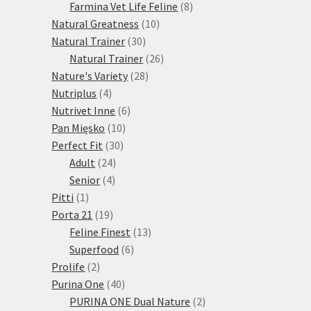
produktů
8
Farmina Vet Life Feline
8
10
produktů
Natural Greatness
10
30
produktů
Natural Trainer
30
produktů
26
Natural Trainer
26
28
produktů
Nature's Variety
28
4
produktů
Nutriplus
4
produkty
6
Nutrivet Inne
6
10
produktů
Pan Mięsko
10
30
produktů
Perfect Fit
30
24
produktů
Adult
24
4
produktů
Senior
4
1
produkty
Pitti
1
produkt
19
Porta 21
19
produktů
13
Feline Finest
13
6
produktů
Superfood
6
2
produktů
Prolife
2
produkty
40
Purina One
40
produktů
2
PURINA ONE Dual Nature
2