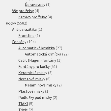
produkt
1
Úprava vody
1
4
produkt
Vše pro želvy
4
produkty
4
Krmivo pro želvy
4
5582
produkty
Kočky
5582
produktů
1
Antiparazitika
1
1
produkt
Frontline
1
104
produkt
Fontány
104
produktů
27
Automatická krmítka
27
produktů
22
Automatická krmítka
22
1
produktů
Catit (Hagen) fontány
1
51
produkt
Fontány pro kočky
51
3
produktů
Keramické misky
3
6
produkty
Nerezové misky
6
produktů
2
Melaminové misky
2
1
produkty
Plastové misky
1
produkt
2
Podložky pod misky
2
5
produkty
TIAKI
5
2
produktů
Trixie
2