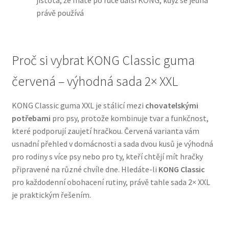
jistota, že máte po ruce další KONG, když se jedna
právě používá
N&D Farmina pro psy — Italské holistic krmivo
Oblečky pro psy
Proč si vybrat KONG Classic guma
červená – výhodná sada 2× XXL
Pamlsky pro psy
KONG Classic guma XXL je stálicí mezi
chovatelskými
Pelíšky pro psy
potřebami
pro psy, protože kombinuje tvar a funkčnost,
které podporují zaujetí hračkou. Červená varianta vám
Ortopedické pelíšky
usnadní přehled v domácnosti a sada dvou kusů je výhodná
pro rodiny s více psy nebo pro ty, kteří chtějí mít hračky
Přepravky pro psy
připravené na různé chvíle dne. Hledáte-li
KONG Classic
pro každodenní obohacení rutiny, právě tahle sada 2× XXL
Purizon pro psy — Vysoký obsah masa, bez obilovin
je praktickým řešením.
Royal Canin pro psy