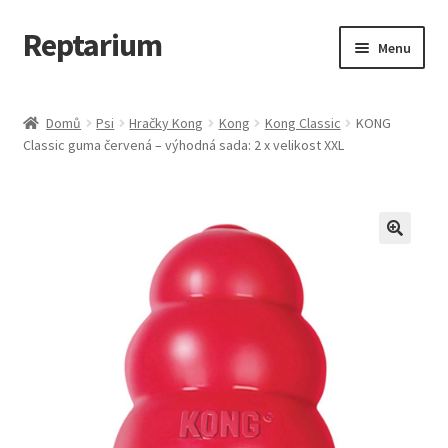
Reptarium
Přeskočit
Přejít
Menu
na
k
navigaci
obsahu
Úvodní stránka
webu
Domů
Psi
Hračky Kong
Kong
Kong Classic
KONG
Classic guma červená – výhodná sada: 2 x velikost XXL
Košík
Malá zvířata — Klece, krmivo, vybavení
Můj účet
Obchod
Pokladna
Vše pro kočky