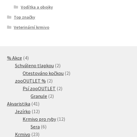
Vodítka a obojky
Top značky
Veterinární krmivo
4
% Akce
4
produkty
2
Schváleno tlapkou
2
produkty
2
Otestováno kočkou
2
2
produkty
zooOUTLET %
2
produkty
2
Psí zooOUTLET
2
2
produkty
Granule
2
41
produkty
Akvaristika
41
produktů
12
Jezírko
12
produktů
12
Krmivo pro ryby
12
6
produktů
Sera
6
23
produktů
Krmivo
23