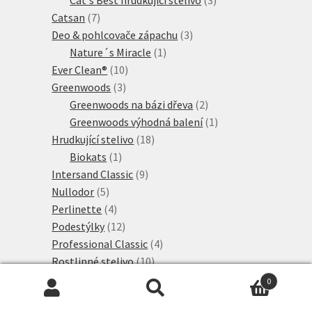
7
produkty
Catsan
7
produktů
3
Deo & pohlcovače zápachu
3
1
produkty
Nature´s Miracle
1
10
produkt
Ever Clean®
10
3
produktů
Greenwoods
3
produkty
2
Greenwoods na bázi dřeva
2
produkty
1
Greenwoods výhodná balení
1
18
produkt
Hrudkující stelivo
18
1
produktů
Biokats
1
produkt
9
Intersand Classic
9
5
produktů
Nullodor
5
produktů
4
Perlinette
4
produkty
12
Podestýlky
12
produktů
4
Professional Classic
4
10
produkty
Rostlinné stelivo
10
produktů
8
Sanicat Professional
8
0
2
produktů
Sepicat
2
Hledat:
Hledat