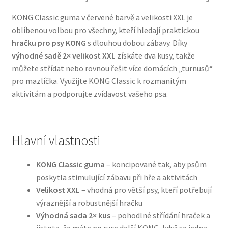
KONG Classic guma v červené barvě a velikosti XXL je
Bozita pro psy — Švédské krmivo s nordickou kvalitou
oblíbenou volbou pro všechny, kteří hledají praktickou
hračku pro psy KONG
s dlouhou dobou zábavy. Díky
Brit pro psy
výhodné sadě 2× velikost XXL
získáte dva kusy, takže
můžete střídat nebo rovnou řešit více domácích „turnusů“
Granule pro psy
pro mazlíčka. Využijte KONG Classic k rozmanitým
aktivitám a podporujte zvídavost vašeho psa.
Natural Trainer pro psy — Italské krmivo s
přírodními složkami
Hlavní vlastnosti
Happy Dog — Německá kvalita a přirozené složení
KONG Classic guma
– koncipované tak, aby psům
Hill’s pro psy
poskytla stimulující zábavu při hře a aktivitách
Velikost XXL
– vhodná pro větší psy, kteří potřebují
Hračky pro psy
výraznější a robustnější hračku
Výhodná sada 2× kus
– pohodlné střídání hraček a
Konzervy a kapsičky pro psy