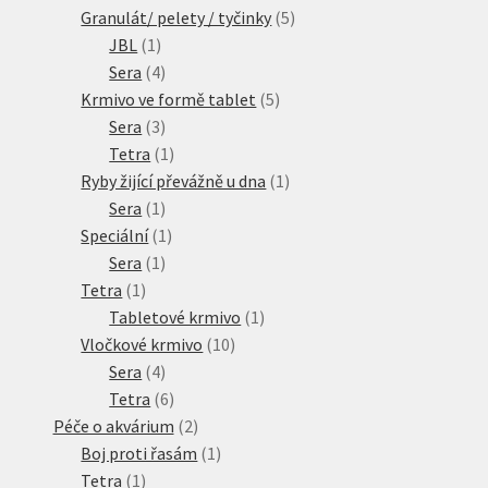
produktů
5
Granulát/ pelety / tyčinky
5
1
produktů
JBL
1
produkt
4
Sera
4
produkty
5
Krmivo ve formě tablet
5
3
produktů
Sera
3
produkty
1
Tetra
1
produkt
1
Ryby žijící převážně u dna
1
1
produkt
Sera
1
produkt
1
Speciální
1
1
produkt
Sera
1
1
produkt
Tetra
1
produkt
1
Tabletové krmivo
1
10
produkt
Vločkové krmivo
10
4
produktů
Sera
4
produkty
6
Tetra
6
produktů
2
Péče o akvárium
2
produkty
1
Boj proti řasám
1
1
produkt
Tetra
1