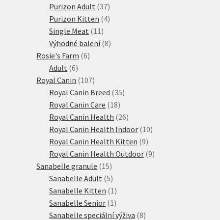
produkty
37
Purizon Adult
37
produktů
4
Purizon Kitten
4
11
produkty
Single Meat
11
produktů
8
Výhodné balení
8
6
produktů
Rosie's Farm
6
6
produktů
Adult
6
produktů
107
Royal Canin
107
produktů
35
Royal Canin Breed
35
18
produktů
Royal Canin Care
18
produktů
26
Royal Canin Health
26
produktů
10
Royal Canin Health Indoor
10
9
produktů
Royal Canin Health Kitten
9
produktů
9
Royal Canin Health Outdoor
9
15
produktů
Sanabelle granule
15
produktů
5
Sanabelle Adult
5
produktů
1
Sanabelle Kitten
1
1
produkt
Sanabelle Senior
1
produkt
8
Sanabelle speciální výživa
8