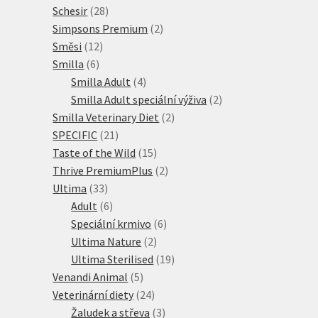
28
produktů
Schesir
28
produktů
2
Simpsons Premium
2
12
produkty
Směsi
12
6
produktů
Smilla
6
produktů
4
Smilla Adult
4
produkty
2
Smilla Adult speciální výživa
2
2
produkty
Smilla Veterinary Diet
2
21
produkty
SPECIFIC
21
produktů
15
Taste of the Wild
15
produktů
2
Thrive PremiumPlus
2
33
produkty
Ultima
33
produktů
6
Adult
6
produktů
6
Speciální krmivo
6
2
produktů
Ultima Nature
2
produkty
19
Ultima Sterilised
19
5
produktů
Venandi Animal
5
produktů
24
Veterinární diety
24
produktů
3
Žaludek a střeva
3