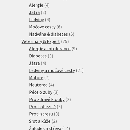
4
produkty
Alergie
4
2
produkty
Játra
2
produkty
4
Ledviny
4
produkty
6
Močové cesty
6
produktů
5
Nadváha & diabetes
5
75
produktů
Veterinary & Expert
75
produktů
9
Alergie a intolerance
9
3
produktů
Diabetes
3
4
produkty
Játra
4
produkty
21
Ledviny a močové cesty
21
7
produktů
Mature
7
produktů
4
Neutered
4
produkty
3
Péče o zuby
3
produkty
2
Pro zdravé klouby
2
3
produkty
Proti obezitě
3
3
produkty
Proti stresu
3
2
produkty
Srst a kůže
2
produkty
14
Žaludek a střeva
14