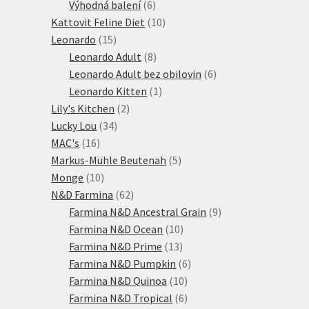
6
produktů
Výhodná balení
6
produktů
10
Kattovit Feline Diet
10
15
produktů
Leonardo
15
produktů
8
Leonardo Adult
8
produktů
6
Leonardo Adult bez obilovin
6
1
produktů
Leonardo Kitten
1
2
produkt
Lily's Kitchen
2
34
produkty
Lucky Lou
34
16
produktů
MAC's
16
produktů
5
Markus-Mühle Beutenah
5
10
produktů
Monge
10
produktů
62
N&D Farmina
62
produktů
9
Farmina N&D Ancestral Grain
9
10
produktů
Farmina N&D Ocean
10
13
produktů
Farmina N&D Prime
13
produktů
6
Farmina N&D Pumpkin
6
10
produktů
Farmina N&D Quinoa
10
produktů
6
Farmina N&D Tropical
6