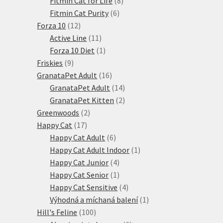
Fitmin Cat for Life
8
6
produktů
Fitmin Cat Purity
6
12
produktů
Forza 10
12
produktů
11
Active Line
11
produktů
1
Forza 10 Diet
1
9
produkt
Friskies
9
produktů
16
GranataPet Adult
16
produktů
14
GranataPet Adult
14
produktů
2
GranataPet Kitten
2
2
produkty
Greenwoods
2
17
produkty
Happy Cat
17
produktů
6
Happy Cat Adult
6
produktů
1
Happy Cat Adult Indoor
1
4
produkt
Happy Cat Junior
4
produkty
1
Happy Cat Senior
1
produkt
4
Happy Cat Sensitive
4
produkty
1
Výhodná a míchaná balení
1
100
produkt
Hill's Feline
100