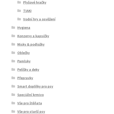
Plyšové hračky
TIAKI
Vodní hry a osvěžení
Hygiena
Konzervy a kapsičky
Misky & podložky
Oblečky
Pamlsky
Pelíšky a deky
Přepravky
Smart doplňky pro psy
Speciální krmivo
Vše pro štěňata
Vše pro starší psy