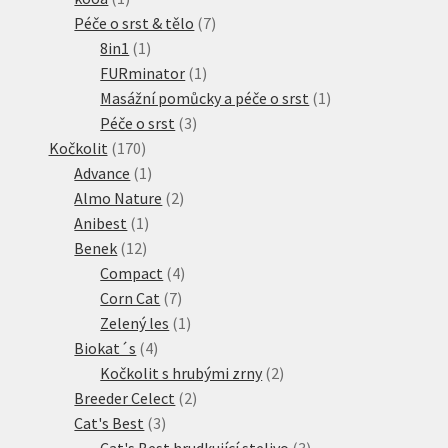
produkt
7
Péče o srst & tělo
7
1
produktů
8in1
1
produkt
1
FURminator
1
produkt
1
Masážní pomůcky a péče o srst
1
3
produkt
Péče o srst
3
170
produkty
Kočkolit
170
produktů
1
Advance
1
produkt
2
Almo Nature
2
1
produkty
Anibest
1
12
produkt
Benek
12
produktů
4
Compact
4
7
produkty
Corn Cat
7
produktů
1
Zelený les
1
4
produkt
Biokat´s
4
produkty
2
Kočkolit s hrubými zrny
2
2
produkty
Breeder Celect
2
3
produkty
Cat's Best
3
produkty
3
Cat's Best hrudkující stelivo
3