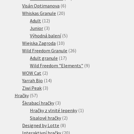
6
produktů
Visán Optimanova
6
20
produktů
Whiskas Granule
20
12
produktů
Adult
12
3
produktů
Junior
3
produkty
5
Výhodná balení
5
10
produktů
Wiejska Zagroda
10
produktů
26
Wild Freedom Granule
26
17
produktů
Adult granule
17
produktů
9
Wild Freedom "Elements"
9
2
produktů
WOW Cat
2
produkty
14
Yarrah Bio
14
3
produktů
Ziwi Peak
3
57
produkty
Hračky
57
produktů
3
Škrabací hračky
3
produkty
1
Hračky z vlnité lepenky
1
2
produkt
Sisalové hračky
2
8
produkty
Designed by Lotte
8
produktů
20
Interaktivní hračky
20