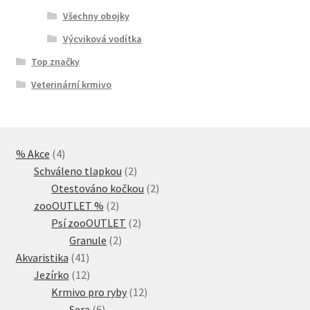
Všechny obojky
Výcviková vodítka
Top značky
Veterinární krmivo
4
% Akce
4
produkty
2
Schváleno tlapkou
2
produkty
2
Otestováno kočkou
2
2
produkty
zooOUTLET %
2
produkty
2
Psí zooOUTLET
2
2
produkty
Granule
2
41
produkty
Akvaristika
41
produktů
12
Jezírko
12
produktů
12
Krmivo pro ryby
12
6
produktů
Sera
6