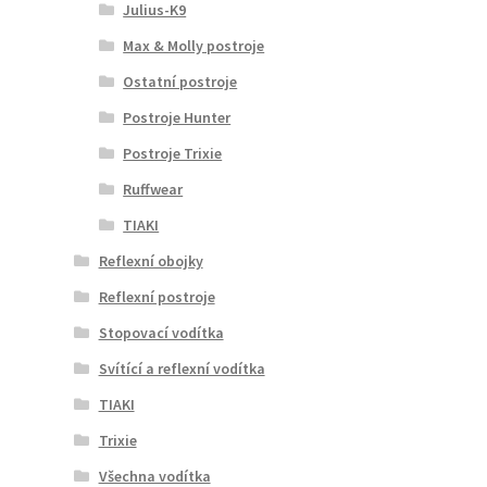
Julius-K9
Max & Molly postroje
Ostatní postroje
Postroje Hunter
Postroje Trixie
Ruffwear
TIAKI
Reflexní obojky
Reflexní postroje
Stopovací vodítka
Svítící a reflexní vodítka
TIAKI
Trixie
Všechna vodítka