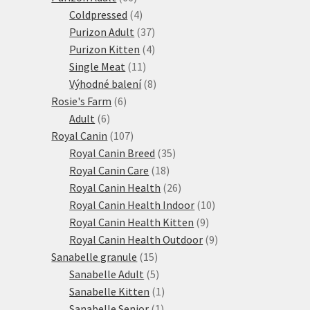
produktů
4
Coldpressed
4
produkty
37
Purizon Adult
37
produktů
4
Purizon Kitten
4
11
produkty
Single Meat
11
produktů
8
Výhodné balení
8
6
produktů
Rosie's Farm
6
6
produktů
Adult
6
produktů
107
Royal Canin
107
produktů
35
Royal Canin Breed
35
18
produktů
Royal Canin Care
18
produktů
26
Royal Canin Health
26
produktů
10
Royal Canin Health Indoor
10
9
produktů
Royal Canin Health Kitten
9
produktů
9
Royal Canin Health Outdoor
9
15
produktů
Sanabelle granule
15
produktů
5
Sanabelle Adult
5
produktů
1
Sanabelle Kitten
1
1
produkt
Sanabelle Senior
1