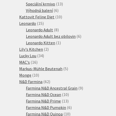
produktů
13
Speciální krmivo
13
6
produktů
Výhodná balení
6
produktů
10
Kattovit Feline Diet
10
15
produktů
Leonardo
15
produktů
8
Leonardo Adult
8
produktů
6
Leonardo Adult bez obilovin
6
1
produktů
Leonardo Kitten
1
2
produkt
Lily's Kitchen
2
34
produkty
Lucky Lou
34
16
produktů
MAC's
16
produktů
5
Markus-Mühle Beutenah
5
10
produktů
Monge
10
produktů
62
N&D Farmina
62
produktů
9
Farmina N&D Ancestral Grain
9
10
produktů
Farmina N&D Ocean
10
13
produktů
Farmina N&D Prime
13
produktů
6
Farmina N&D Pumpkin
6
10
produktů
Farmina N&D Quinoa
10