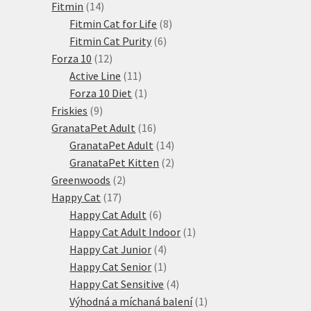
14
produkty
Fitmin
14
produktů
8
Fitmin Cat for Life
8
6
produktů
Fitmin Cat Purity
6
12
produktů
Forza 10
12
produktů
11
Active Line
11
produktů
1
Forza 10 Diet
1
9
produkt
Friskies
9
produktů
16
GranataPet Adult
16
produktů
14
GranataPet Adult
14
produktů
2
GranataPet Kitten
2
2
produkty
Greenwoods
2
17
produkty
Happy Cat
17
produktů
6
Happy Cat Adult
6
produktů
1
Happy Cat Adult Indoor
1
4
produkt
Happy Cat Junior
4
produkty
1
Happy Cat Senior
1
produkt
4
Happy Cat Sensitive
4
produkty
1
Výhodná a míchaná balení
1