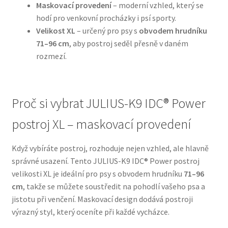
Maskovací provedení
– moderní vzhled, který se
hodí pro venkovní procházky i psí sporty.
N&D Farmina pro psy — Italské holistic krmivo
Velikost XL
– určený pro psy s
obvodem hrudníku
71–96 cm
, aby postroj seděl přesně v daném
Oblečky pro psy
rozmezí.
Pamlsky pro psy
Proč si vybrat JULIUS-K9 IDC® Power
Pelíšky pro psy
postroj XL – maskovací provedení
Ortopedické pelíšky
Když vybíráte postroj, rozhoduje nejen vzhled, ale hlavně
Přepravky pro psy
správné usazení. Tento JULIUS-K9 IDC® Power postroj
velikosti XL je ideální pro psy s obvodem hrudníku
71–96
cm
, takže se můžete soustředit na pohodlí vašeho psa a
Purizon pro psy — Vysoký obsah masa, bez obilovin
jistotu při venčení. Maskovací design dodává postroji
výrazný styl, který oceníte při každé vycházce.
Royal Canin pro psy