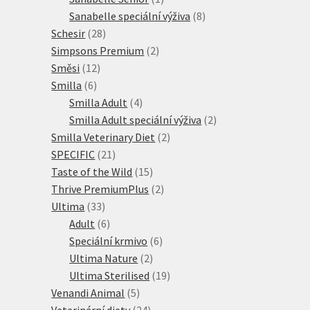
produkt
8
Sanabelle speciální výživa
8
28
produktů
Schesir
28
produktů
2
Simpsons Premium
2
12
produkty
Směsi
12
6
produktů
Smilla
6
produktů
4
Smilla Adult
4
produkty
2
Smilla Adult speciální výživa
2
2
produkty
Smilla Veterinary Diet
2
21
produkty
SPECIFIC
21
produktů
15
Taste of the Wild
15
produktů
2
Thrive PremiumPlus
2
33
produkty
Ultima
33
produktů
6
Adult
6
produktů
6
Speciální krmivo
6
2
produktů
Ultima Nature
2
produkty
19
Ultima Sterilised
19
5
produktů
Venandi Animal
5
produktů
24
Veterinární diety
24