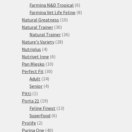
produktů
6
Farmina N&D Tropical
6
produktů
8
Farmina Vet Life Feline
8
10
produktů
Natural Greatness
10
30
produktů
Natural Trainer
30
produktů
26
Natural Trainer
26
28
produktů
Nature's Variety
28
4
produktů
Nutriplus
4
produkty
6
Nutrivet Inne
6
10
produktů
Pan Mięsko
10
30
produktů
Perfect Fit
30
24
produktů
Adult
24
4
produktů
Senior
4
1
produkty
Pitti
1
produkt
19
Porta 21
19
produktů
13
Feline Finest
13
6
produktů
Superfood
6
2
produktů
Prolife
2
produkty
40
Purina One
40