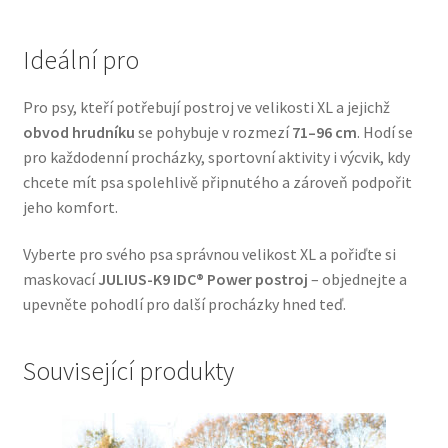
Veterinární dieta pro psy
Ideální pro
Vodítka a obojky
Pro psy, kteří potřebují postroj ve velikosti XL a jejichž
Wolf of Wilderness
obvod hrudníku
se pohybuje v rozmezí
71–96 cm
. Hodí se
pro každodenní procházky, sportovní aktivity i výcvik, kdy
chcete mít psa spolehlivě připnutého a zároveň podpořit
jeho komfort.
Vyberte pro svého psa správnou velikost XL a pořiďte si
maskovací
JULIUS-K9 IDC® Power postroj
– objednejte a
upevněte pohodlí pro další procházky hned teď.
Související produkty