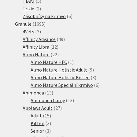
5
produkty
TIAKI
5
2
produktů
Trixie
2
produkty
6
Zásobníky na krmivo
6
1695
produktů
Granule
1695
3
produktů
4Vets
3
produkty
49
Affinity Advance
49
12
produktů
Affinity Libra
12
produktů
22
Almo Nature
22
produktů
1
Almo Nature HFC
1
produkt
9
Almo Nature Holistic Adult
9
produktů
3
Almo Nature Holistic Kitten
3
produkty
6
Almo Nature Speciální krmivo
6
13
produktů
Animonda
13
produktů
13
Animonda Carny
13
27
produktů
Applaws Adult
27
15
produktů
Adult
15
produktů
3
Kitten
3
3
produkty
Senior
3