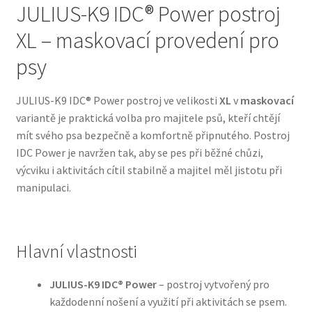
JULIUS-K9 IDC® Power postroj
XL – maskovací provedení pro
Bozita pro psy — Švédské krmivo s nordickou kvalitou
psy
Brit pro psy
JULIUS-K9 IDC® Power postroj ve velikosti
XL
v
maskovací
Granule pro psy
variantě je praktická volba pro majitele psů, kteří chtějí
mít svého psa bezpečně a komfortně připnutého. Postroj
Natural Trainer pro psy — Italské krmivo s
IDC Power je navržen tak, aby se pes při běžné chůzi,
přírodními složkami
výcviku i aktivitách cítil stabilně a majitel měl jistotu při
manipulaci.
Happy Dog — Německá kvalita a přirozené složení
Hill’s pro psy
Hlavní vlastnosti
Hračky pro psy
JULIUS-K9 IDC® Power
– postroj vytvořený pro
každodenní nošení a využití při aktivitách se psem.
Konzervy a kapsičky pro psy