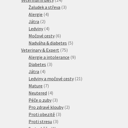
produktů
3
Žaludek a střeva
3
4
produkty
Alergie
4
2
produkty
Játra
2
produkty
4
Ledviny
4
produkty
6
Močové cesty
6
produktů
5
Nadváha & diabetes
5
75
produktů
Veterinary & Expert
75
produktů
9
Alergie a intolerance
9
3
produktů
Diabetes
3
4
produkty
Játra
4
produkty
21
Ledviny a močové cesty
21
7
produktů
Mature
7
produktů
4
Neutered
4
produkty
3
Péče o zuby
3
produkty
2
Pro zdravé klouby
2
3
produkty
Proti obezitě
3
3
produkty
Proti stresu
3