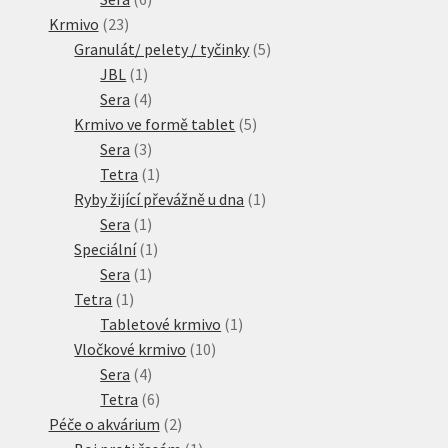
23
produktů
Krmivo
23
produktů
5
Granulát/ pelety / tyčinky
5
1
produktů
JBL
1
produkt
4
Sera
4
produkty
5
Krmivo ve formě tablet
5
3
produktů
Sera
3
produkty
1
Tetra
1
produkt
1
Ryby žijící převážně u dna
1
1
produkt
Sera
1
produkt
1
Speciální
1
1
produkt
Sera
1
1
produkt
Tetra
1
produkt
1
Tabletové krmivo
1
10
produkt
Vločkové krmivo
10
4
produktů
Sera
4
produkty
6
Tetra
6
produktů
2
Péče o akvárium
2
produkty
1