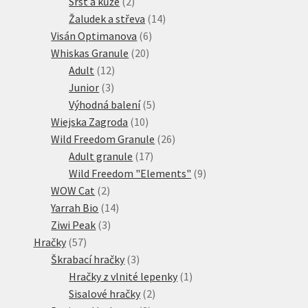
2
produkty
Srst a kůže
2
produkty
14
Žaludek a střeva
14
6
produktů
Visán Optimanova
6
20
produktů
Whiskas Granule
20
12
produktů
Adult
12
3
produktů
Junior
3
produkty
5
Výhodná balení
5
10
produktů
Wiejska Zagroda
10
produktů
26
Wild Freedom Granule
26
17
produktů
Adult granule
17
produktů
9
Wild Freedom "Elements"
9
2
produktů
WOW Cat
2
produkty
14
Yarrah Bio
14
3
produktů
Ziwi Peak
3
57
produkty
Hračky
57
produktů
3
Škrabací hračky
3
produkty
1
Hračky z vlnité lepenky
1
2
produkt
Sisalové hračky
2