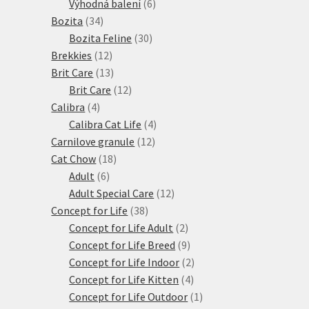
produkty
6
Výhodná balení
6
34
produktů
Bozita
34
produktů
30
Bozita Feline
30
12
produktů
Brekkies
12
produktů
13
Brit Care
13
produktů
12
Brit Care
12
4
produktů
Calibra
4
produkty
4
Calibra Cat Life
4
12
produkty
Carnilove granule
12
18
produktů
Cat Chow
18
6
produktů
Adult
6
produktů
12
Adult Special Care
12
38
produktů
Concept for Life
38
produktů
2
Concept for Life Adult
2
produkty
9
Concept for Life Breed
9
produktů
2
Concept for Life Indoor
2
4
produkty
Concept for Life Kitten
4
produkty
1
Concept for Life Outdoor
1