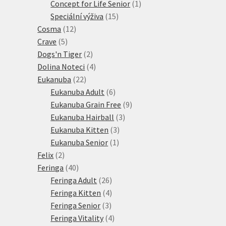
1
produkt
Concept for Life Senior
1
15
produkt
Speciální výživa
15
12
produktů
Cosma
12
5
produktů
Crave
5
produktů
2
Dogs'n Tiger
2
produkty
4
Dolina Noteci
4
22
produkty
Eukanuba
22
produktů
6
Eukanuba Adult
6
produktů
9
Eukanuba Grain Free
9
3
produktů
Eukanuba Hairball
3
3
produkty
Eukanuba Kitten
3
1
produkty
Eukanuba Senior
1
2
produkt
Felix
2
produkty
40
Feringa
40
produktů
26
Feringa Adult
26
produktů
4
Feringa Kitten
4
3
produkty
Feringa Senior
3
produkty
4
Feringa Vitality
4