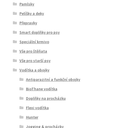
Pamlsky
Pelíšky a deky
Přepravky
Smart doplňky pro psy
Speciální krmivo
Vše pro štěňata
Vše pro starší psy
Vodítka a obojky
Antiparazitní a funkční obojky
BioThane vodítka
Doplňky na procházku
Flexi vodítka
Hunter
Jogging & procházky