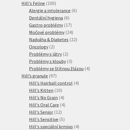
100
produkt
Hill's Feline
100
produktů
6
Alergie a intolerance
6
6
produktů
Dentální hygiena
6
produktů
17
Gastro problémy
17
produktů
24
Močové problémy
24
produktů
22
Nadváha & Diabetes
22
2
produktů
Oncology
2
produkty
2
Problémy s játry
2
produkty
3
Problémy s klouby
3
produkty
4
Problémy se štítnou žlázou
4
97
produkty
Hill’s granule
97
produktů
4
Hill's Hairball control
4
10
produkty
Hill's Kitten
10
produktů
4
Hill's No Grain
4
produkty
4
Hill's Oral Care
4
12
produkty
Hill's Senior
12
produktů
5
Hill's Sensitive
5
produktů
4
Hill's speciální krmivo
4