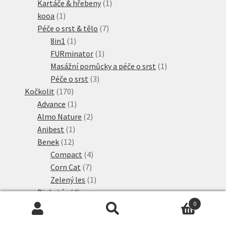
produktů
1
Kartáče & hřebeny
1
1
produkt
kooa
1
produkt
7
Péče o srst & tělo
7
1
produktů
8in1
1
produkt
1
FURminator
1
produkt
1
Masážní pomůcky a péče o srst
1
3
produkt
Péče o srst
3
170
produkty
Kočkolit
170
produktů
1
Advance
1
produkt
2
Almo Nature
2
1
produkty
Anibest
1
12
produkt
Benek
12
produktů
4
Compact
4
7
produkty
Corn Cat
7
produktů
1
Zelený les
1
4
produkt
Biokat´s
4
produkty
2
Kočkolit s hrubými zrny
2
0
Hledat:
Hledat
2
produkty
Breeder Celect
2