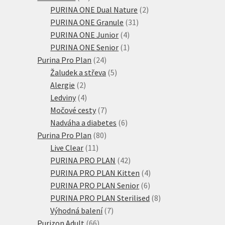
produktů
2
PURINA ONE Dual Nature
2
31
produkty
PURINA ONE Granule
31
4
produktů
PURINA ONE Junior
4
produkty
1
PURINA ONE Senior
1
24
produkt
Purina Pro Plan
24
produktů
5
Žaludek a střeva
5
2
produktů
Alergie
2
produkty
4
Ledviny
4
produkty
7
Močové cesty
7
produktů
6
Nadváha a diabetes
6
80
produktů
Purina Pro Plan
80
11
produktů
Live Clear
11
produktů
42
PURINA PRO PLAN
42
produktů
4
PURINA PRO PLAN Kitten
4
6
produkty
PURINA PRO PLAN Senior
6
produktů
8
PURINA PRO PLAN Sterilised
8
7
produktů
Výhodná balení
7
66
produktů
Purizon Adult
66