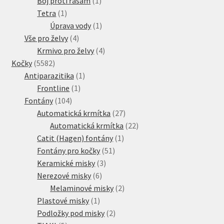
Boj proti řasám
1
1
produkt
Tetra
1
produkt
1
Úprava vody
1
4
produkt
Vše pro želvy
4
produkty
4
Krmivo pro želvy
4
5582
produkty
Kočky
5582
produktů
1
Antiparazitika
1
1
produkt
Frontline
1
104
produkt
Fontány
104
produktů
27
Automatická krmítka
27
produktů
22
Automatická krmítka
22
1
produktů
Catit (Hagen) fontány
1
51
produkt
Fontány pro kočky
51
3
produktů
Keramické misky
3
6
produkty
Nerezové misky
6
produktů
2
Melaminové misky
2
1
produkty
Plastové misky
1
produkt
2
Podložky pod misky
2