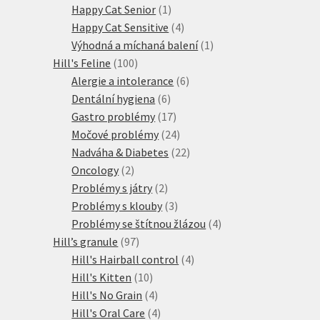
produkty
1
Happy Cat Senior
1
produkt
4
Happy Cat Sensitive
4
produkty
1
Výhodná a míchaná balení
1
100
produkt
Hill's Feline
100
produktů
6
Alergie a intolerance
6
6
produktů
Dentální hygiena
6
produktů
17
Gastro problémy
17
produktů
24
Močové problémy
24
produktů
22
Nadváha & Diabetes
22
2
produktů
Oncology
2
produkty
2
Problémy s játry
2
produkty
3
Problémy s klouby
3
produkty
4
Problémy se štítnou žlázou
4
97
produkty
Hill’s granule
97
produktů
4
Hill's Hairball control
4
10
produkty
Hill's Kitten
10
produktů
4
Hill's No Grain
4
produkty
4
Hill's Oral Care
4