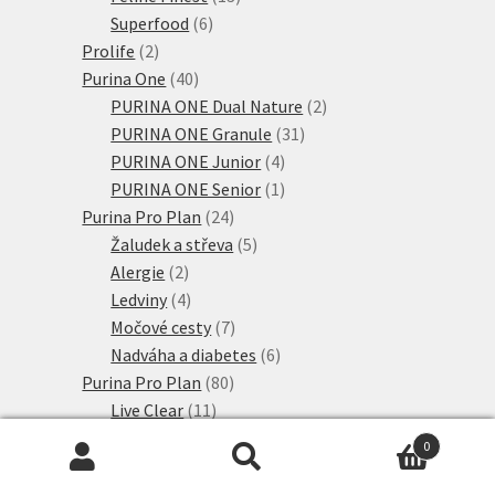
6
produktů
Superfood
6
2
produktů
Prolife
2
produkty
40
Purina One
40
produktů
2
PURINA ONE Dual Nature
2
31
produkty
PURINA ONE Granule
31
4
produktů
PURINA ONE Junior
4
produkty
1
PURINA ONE Senior
1
24
produkt
Purina Pro Plan
24
produktů
5
Žaludek a střeva
5
2
produktů
Alergie
2
produkty
4
Ledviny
4
produkty
7
Močové cesty
7
produktů
6
Nadváha a diabetes
6
80
produktů
Purina Pro Plan
80
11
produktů
Live Clear
11
produktů
42
PURINA PRO PLAN
42
0
produktů
4
PURINA PRO PLAN Kitten
4
Hledat:
Hledat
6
produkty
PURINA PRO PLAN Senior
6