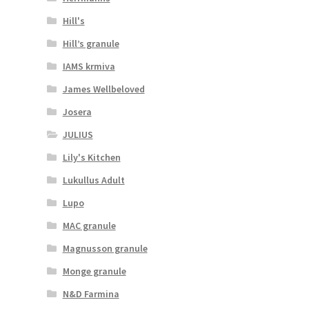
Hill's
Hill’s granule
IAMS krmiva
James Wellbeloved
Josera
JULIUS
Lily's Kitchen
Lukullus Adult
Lupo
MAC granule
Magnusson granule
Monge granule
N&D Farmina