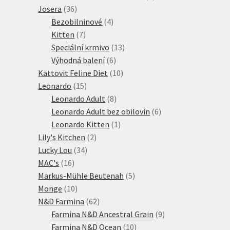
36
produkty
Josera
36
produktů
4
Bezobilninové
4
7
produkty
Kitten
7
produktů
13
Speciální krmivo
13
6
produktů
Výhodná balení
6
produktů
10
Kattovit Feline Diet
10
15
produktů
Leonardo
15
produktů
8
Leonardo Adult
8
produktů
6
Leonardo Adult bez obilovin
6
1
produktů
Leonardo Kitten
1
2
produkt
Lily's Kitchen
2
34
produkty
Lucky Lou
34
16
produktů
MAC's
16
produktů
5
Markus-Mühle Beutenah
5
10
produktů
Monge
10
produktů
62
N&D Farmina
62
produktů
9
Farmina N&D Ancestral Grain
9
10
produktů
Farmina N&D Ocean
10