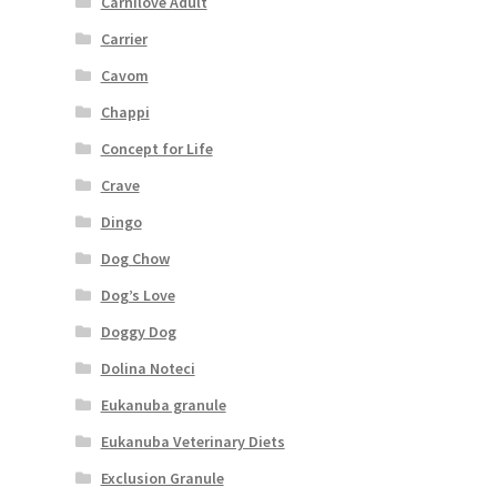
Carnilove Adult
Carrier
Cavom
Chappi
Concept for Life
Crave
Dingo
Dog Chow
Dog’s Love
Doggy Dog
Dolina Noteci
Eukanuba granule
Eukanuba Veterinary Diets
Exclusion Granule