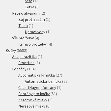
4
produktů
Sera
4
produkty
6
Tetra
6
produktů
2
Péče o akvárium
2
produkty
1
Boj proti řasám
1
1
produkt
Tetra
1
produkt
1
Úprava vody
1
4
produkt
Vše pro želvy
4
produkty
4
Krmivo pro želvy
4
5582
produkty
Kočky
5582
produktů
1
Antiparazitika
1
1
produkt
Frontline
1
104
produkt
Fontány
104
produktů
27
Automatická krmítka
27
produktů
22
Automatická krmítka
22
1
produktů
Catit (Hagen) fontány
1
51
produkt
Fontány pro kočky
51
3
produktů
Keramické misky
3
6
produkty
Nerezové misky
6