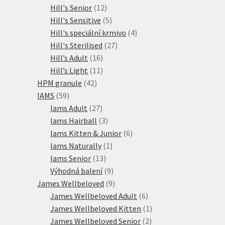
12
produkty
Hill's Senior
12
produktů
5
Hill's Sensitive
5
produktů
4
Hill's speciální krmivo
4
27
produkty
Hill's Sterilised
27
16
produktů
Hill’s Adult
16
produktů
11
Hill’s Light
11
42
produktů
HPM granule
42
59
produktů
IAMS
59
produktů
27
Iams Adult
27
produktů
3
Iams Hairball
3
produkty
6
Iams Kitten & Junior
6
1
produktů
Iams Naturally
1
13
produkt
Iams Senior
13
produktů
9
Výhodná balení
9
produktů
9
James Wellbeloved
9
produktů
6
James Wellbeloved Adult
6
produktů
1
James Wellbeloved Kitten
1
2
produkt
James Wellbeloved Senior
2