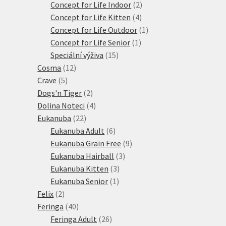
produktů
2
Concept for Life Indoor
2
4
produkty
Concept for Life Kitten
4
produkty
1
Concept for Life Outdoor
1
1
produkt
Concept for Life Senior
1
15
produkt
Speciální výživa
15
12
produktů
Cosma
12
5
produktů
Crave
5
produktů
2
Dogs'n Tiger
2
produkty
4
Dolina Noteci
4
22
produkty
Eukanuba
22
produktů
6
Eukanuba Adult
6
produktů
9
Eukanuba Grain Free
9
3
produktů
Eukanuba Hairball
3
3
produkty
Eukanuba Kitten
3
1
produkty
Eukanuba Senior
1
2
produkt
Felix
2
produkty
40
Feringa
40
produktů
26
Feringa Adult
26