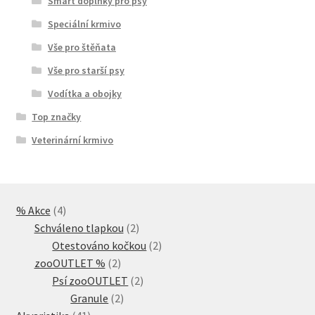
Smart doplňky pro psy
Speciální krmivo
Vše pro štěňata
Vše pro starší psy
Vodítka a obojky
Top značky
Veterinární krmivo
4
% Akce
4
produkty
2
Schváleno tlapkou
2
produkty
2
Otestováno kočkou
2
2
produkty
zooOUTLET %
2
produkty
2
Psí zooOUTLET
2
2
produkty
Granule
2
41
produkty