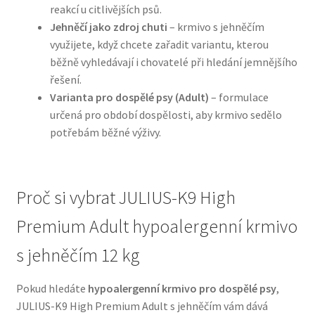
reakcí u citlivějších psů.
Jehněčí jako zdroj chuti
– krmivo s jehněčím
N&D Farmina pro psy — Italské holistic krmivo
využijete, když chcete zařadit variantu, kterou
běžně vyhledávají i chovatelé při hledání jemnějšího
Oblečky pro psy
řešení.
Varianta pro dospělé psy (Adult)
– formulace
Pamlsky pro psy
určená pro období dospělosti, aby krmivo sedělo
potřebám běžné výživy.
Pelíšky pro psy
Ortopedické pelíšky
Proč si vybrat JULIUS-K9 High
Přepravky pro psy
Premium Adult hypoalergenní krmivo
s jehněčím 12 kg
Purizon pro psy — Vysoký obsah masa, bez obilovin
Pokud hledáte
hypoalergenní krmivo pro dospělé psy
,
Royal Canin pro psy
JULIUS-K9 High Premium Adult s jehněčím vám dává