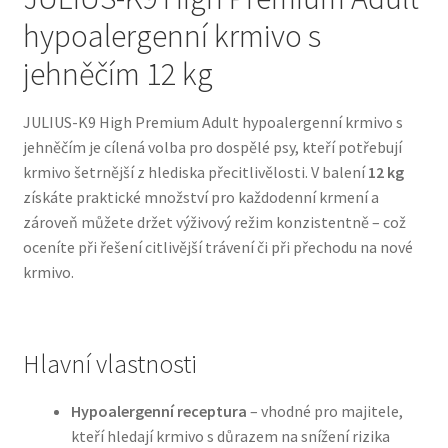
hypoalergenní krmivo s
Bozita pro psy — Švédské krmivo s nordickou kvalitou
jehněčím 12 kg
Brit pro psy
JULIUS-K9 High Premium Adult hypoalergenní krmivo s
jehněčím je cílená volba pro dospělé psy, kteří potřebují
Granule pro psy
krmivo šetrnější z hlediska přecitlivělosti. V balení
12 kg
získáte praktické množství pro každodenní krmení a
Natural Trainer pro psy — Italské krmivo s
zároveň můžete držet výživový režim konzistentně – což
přírodními složkami
oceníte při řešení citlivější trávení či při přechodu na nové
krmivo.
Happy Dog — Německá kvalita a přirozené složení
Hill’s pro psy
Hlavní vlastnosti
Hračky pro psy
Hypoalergenní receptura
– vhodné pro majitele,
kteří hledají krmivo s důrazem na snížení rizika
Konzervy a kapsičky pro psy