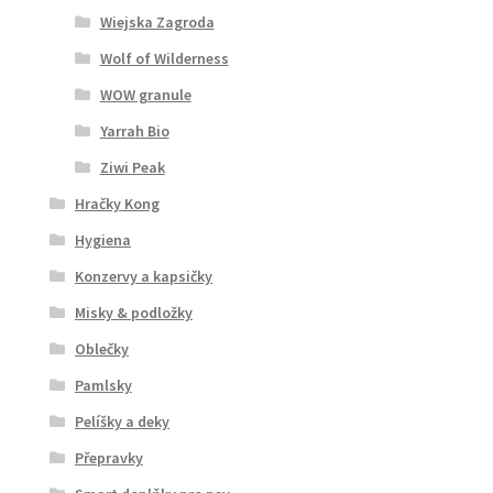
Wiejska Zagroda
Wolf of Wilderness
WOW granule
Yarrah Bio
Ziwi Peak
Hračky Kong
Hygiena
Konzervy a kapsičky
Misky & podložky
Oblečky
Pamlsky
Pelíšky a deky
Přepravky