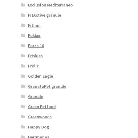
Exclusion Mediterraneo
FitActive granule
Fitmin
Fokker
Forza 10
Friskies
Frolic
Golden Eagle
GranataPet granule
Granule
Green Petfood
Greenwoods
Happy Dog
Herrmanns