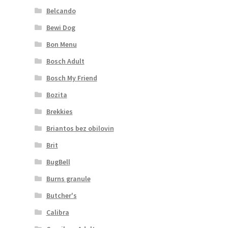
Belcando
Bewi Dog
Bon Menu
Bosch Adult
Bosch My Friend
Bozita
Brekkies
Briantos bez obilovin
Brit
BugBell
Burns granule
Butcher's
Calibra