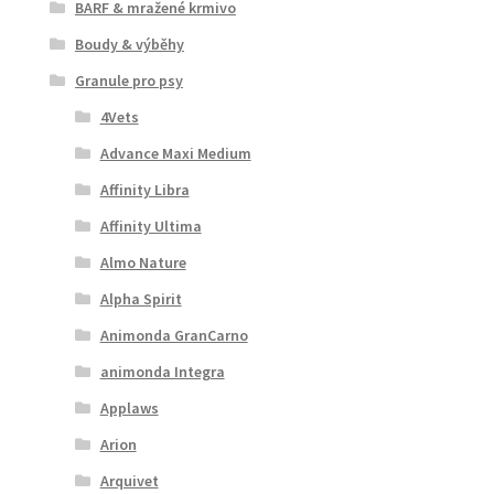
BARF & mražené krmivo
Boudy & výběhy
Granule pro psy
4Vets
Advance Maxi Medium
Affinity Libra
Affinity Ultima
Almo Nature
Alpha Spirit
Animonda GranCarno
animonda Integra
Applaws
Arion
Arquivet