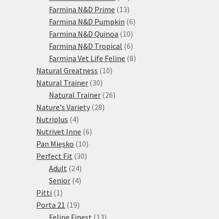
13
produktů
Farmina N&D Prime
13
produktů
6
Farmina N&D Pumpkin
6
10
produktů
Farmina N&D Quinoa
10
produktů
6
Farmina N&D Tropical
6
produktů
8
Farmina Vet Life Feline
8
10
produktů
Natural Greatness
10
30
produktů
Natural Trainer
30
produktů
26
Natural Trainer
26
28
produktů
Nature's Variety
28
4
produktů
Nutriplus
4
produkty
6
Nutrivet Inne
6
10
produktů
Pan Mięsko
10
30
produktů
Perfect Fit
30
24
produktů
Adult
24
4
produktů
Senior
4
1
produkty
Pitti
1
produkt
19
Porta 21
19
produktů
13
Feline Finest
13