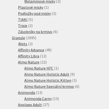
produktů
2
Melaminové misky
2
1
produkty
Plastové misky
1
produkt
2
Podložky pod misky
2
5
produkty
TIAKI
5
2
produktů
Trixie
2
produkty
6
Zásobníky na krmivo
6
1695
produktů
Granule
1695
3
produktů
4Vets
3
produkty
49
Affinity Advance
49
12
produktů
Affinity Libra
12
produktů
22
Almo Nature
22
produktů
1
Almo Nature HFC
1
produkt
9
Almo Nature Holistic Adult
9
produktů
3
Almo Nature Holistic Kitten
3
produkty
6
Almo Nature Speciální krmivo
6
13
produktů
Animonda
13
produktů
13
Animonda Carny
13
27
produktů
Applaws Adult
27