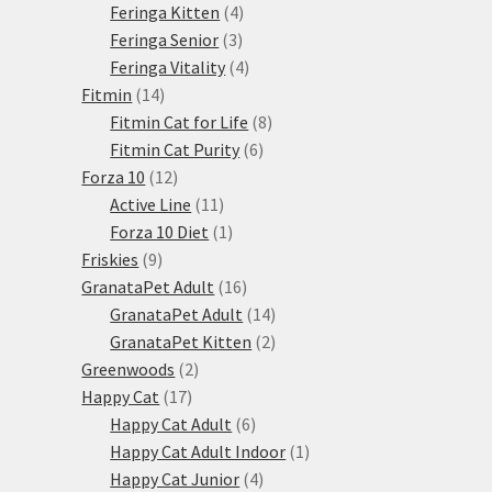
produktů
4
Feringa Kitten
4
3
produkty
Feringa Senior
3
produkty
4
Feringa Vitality
4
14
produkty
Fitmin
14
produktů
8
Fitmin Cat for Life
8
6
produktů
Fitmin Cat Purity
6
12
produktů
Forza 10
12
produktů
11
Active Line
11
produktů
1
Forza 10 Diet
1
9
produkt
Friskies
9
produktů
16
GranataPet Adult
16
produktů
14
GranataPet Adult
14
produktů
2
GranataPet Kitten
2
2
produkty
Greenwoods
2
17
produkty
Happy Cat
17
produktů
6
Happy Cat Adult
6
produktů
1
Happy Cat Adult Indoor
1
4
produkt
Happy Cat Junior
4