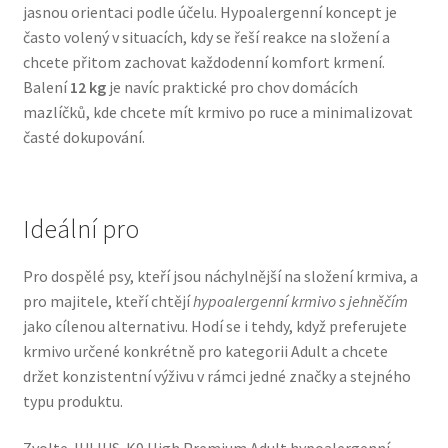
jasnou orientaci podle účelu. Hypoalergenní koncept je
Veterinární dieta pro psy
často volený v situacích, kdy se řeší reakce na složení a
chcete přitom zachovat každodenní komfort krmení.
Vodítka a obojky
Balení
12 kg
je navíc praktické pro chov domácích
mazlíčků, kde chcete mít krmivo po ruce a minimalizovat
Wolf of Wilderness
časté dokupování.
Ideální pro
Pro dospělé psy, kteří jsou náchylnější na složení krmiva, a
pro majitele, kteří chtějí
hypoalergenní krmivo s jehněčím
jako cílenou alternativu. Hodí se i tehdy, když preferujete
krmivo určené konkrétně pro kategorii Adult a chcete
držet konzistentní výživu v rámci jedné značky a stejného
typu produktu.