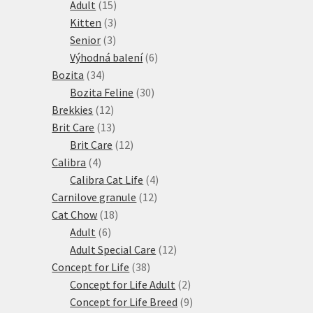
15
produktů
Adult
15
produktů
3
Kitten
3
3
produkty
Senior
3
produkty
6
Výhodná balení
6
34
produktů
Bozita
34
produktů
30
Bozita Feline
30
12
produktů
Brekkies
12
produktů
13
Brit Care
13
produktů
12
Brit Care
12
4
produktů
Calibra
4
produkty
4
Calibra Cat Life
4
12
produkty
Carnilove granule
12
18
produktů
Cat Chow
18
6
produktů
Adult
6
produktů
12
Adult Special Care
12
38
produktů
Concept for Life
38
produktů
2
Concept for Life Adult
2
produkty
9
Concept for Life Breed
9