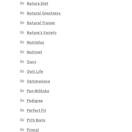
Natura Diet
Natural Greatness
Natural Trainer
Nature’s Variety
Nutriplus
Nutrivet
Oasy
Opti Life
Optimanova
Pan Mišňsko
Pedigree
Perfect Fit
Pitti Boris
Primal