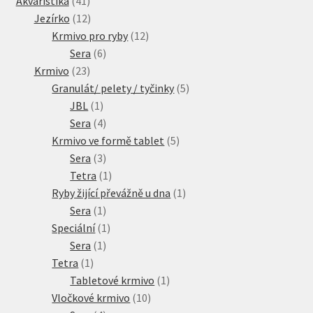
Akvaristika
41
produktů
12
Jezírko
12
produktů
12
Krmivo pro ryby
12
6
produktů
Sera
6
23
produktů
Krmivo
23
produktů
5
Granulát/ pelety / tyčinky
5
1
produktů
JBL
1
produkt
4
Sera
4
produkty
5
Krmivo ve formě tablet
5
3
produktů
Sera
3
produkty
1
Tetra
1
produkt
1
Ryby žijící převážně u dna
1
1
produkt
Sera
1
produkt
1
Speciální
1
1
produkt
Sera
1
1
produkt
Tetra
1
produkt
1
Tabletové krmivo
1
10
produkt
Vločkové krmivo
10