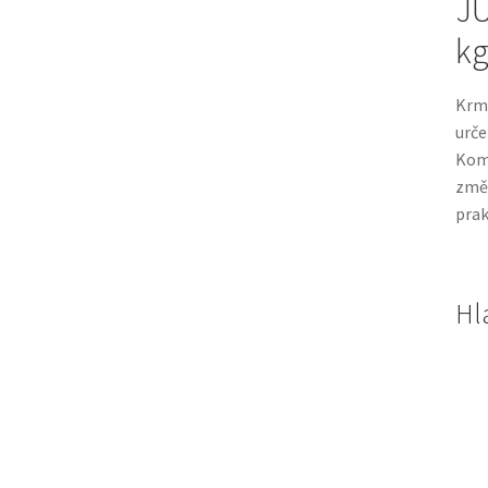
JU
kg
Krm
urče
Komb
změn
prak
Hl