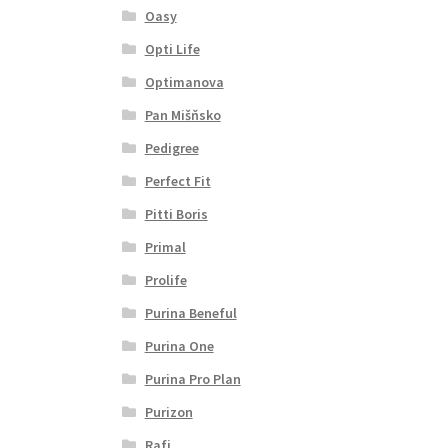
Oasy
Opti Life
Optimanova
Pan Mišňsko
Pedigree
Perfect Fit
Pitti Boris
Primal
Prolife
Purina Beneful
Purina One
Purina Pro Plan
Purizon
Rafi