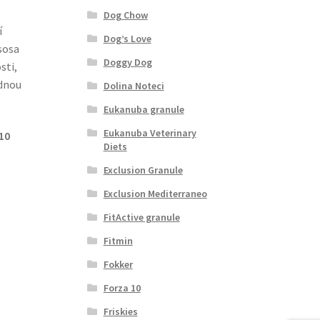
Dog Chow
í
Dog’s Love
sosa
Doggy Dog
sti,
odnou
Dolina Noteci
Eukanuba granule
Eukanuba Veterinary
 10
Diets
Exclusion Granule
Exclusion Mediterraneo
FitActive granule
Fitmin
Fokker
Forza 10
Friskies