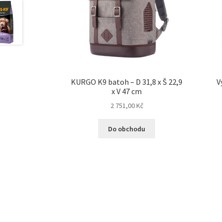
KURGO K9 batoh – D 31,8 x Š 22,9
V
x V 47 cm
2 751,00
Kč
Do obchodu