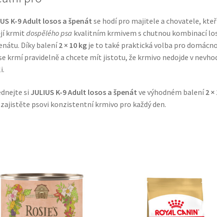
US K-9 Adult losos a špenát
se hodí pro majitele a chovatele, kteř
jí krmit
dospělého psa
kvalitním krmivem s chutnou kombinací lo
enátu. Díky balení
2 × 10 kg
je to také praktická volba pro domácno
se krmí pravidelně a chcete mít jistotu, že krmivo nedojde v nevh
i.
dnejte si
JULIUS K-9 Adult losos a špenát
ve výhodném balení
2 ×
 zajistěte psovi konzistentní krmivo pro každý den.