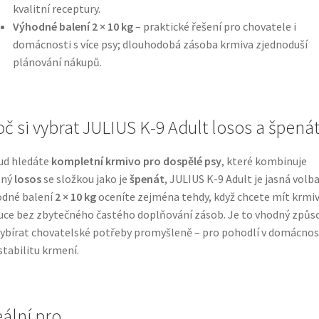
kvalitní receptury.
Výhodné balení 2 × 10 kg
– praktické řešení pro chovatele i
domácnosti s více psy; dlouhodobá zásoba krmiva zjednoduší
plánování nákupů.
oč si vybrat JULIUS K-9 Adult losos a špená
ud hledáte
kompletní krmivo pro dospělé psy
, které kombinuje
tný
losos
se složkou jako je
špenát
, JULIUS K-9 Adult je jasná volba
odné balení
2 × 10 kg
oceníte zejména tehdy, když chcete mít krmi
uce bez zbytečného častého doplňování zásob. Je to vhodný způs
vybírat chovatelské potřeby promyšleně – pro pohodlí v domácnost
stabilitu krmení.
eální pro