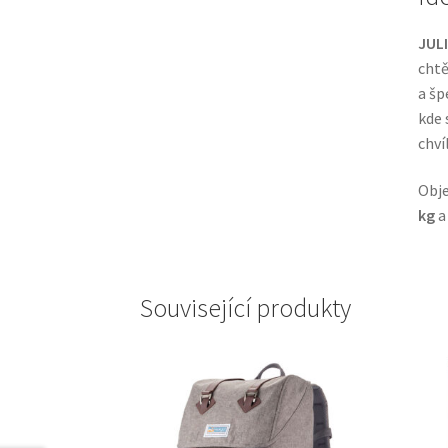
JULI
chtě
a šp
kde 
chvíl
Obje
kg
a
Související produkty