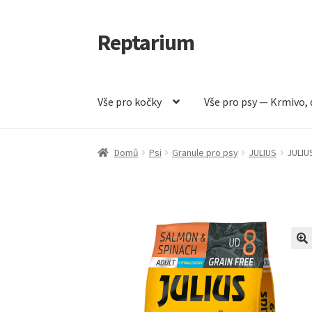
Reptarium
Přeskočit
Přejít
na
k
navigaci
obsahu
webu
Vše pro kočky
Vše pro psy — Krmivo, 
Úvodní stránka
Košík
Malá zvířata — Klece, k
Domů
Psi
Granule pro psy
JULIUS
JULIUS
Vše pro psy — Krmivo, doplňky, vybavení