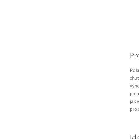
Pr
Pok
chu
Výh
po r
jak 
pro 
Id