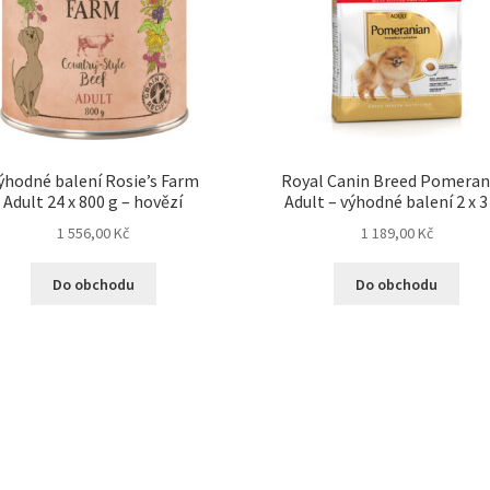
ýhodné balení Rosie’s Farm
Royal Canin Breed Pomeran
Adult 24 x 800 g – hovězí
Adult – výhodné balení 2 x 3
1 556,00
Kč
1 189,00
Kč
Do obchodu
Do obchodu