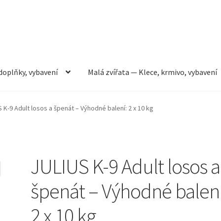
doplňky, vybavení
Malá zvířata — Klece, krmivo, vybavení
rmivo, vybavení
Můj účet
Obchod
Pokladna
Vše pro kočky
 K-9 Adult losos a špenát – Výhodné balení: 2 x 10 kg
JULIUS K-9 Adult losos a
špenát – Výhodné balení
2 x 10 kg