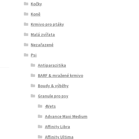
Kočky
Koně
Krmivo pro ptáky
Malá zvířata
Nezařazené
Psi
Antiparazitika
BARF & mražené krmivo
Boudy & výběhy
Granule pro psy
4Vets
Advance Maxi Medium
Affinity Libra
Affinity Ultima