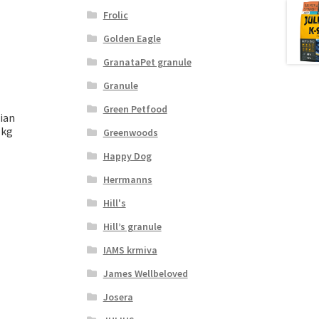
Frolic
Golden Eagle
GranataPet granule
Granule
Green Petfood
ian
 kg
Greenwoods
Happy Dog
Herrmanns
Hill's
Hill’s granule
IAMS krmiva
James Wellbeloved
Josera