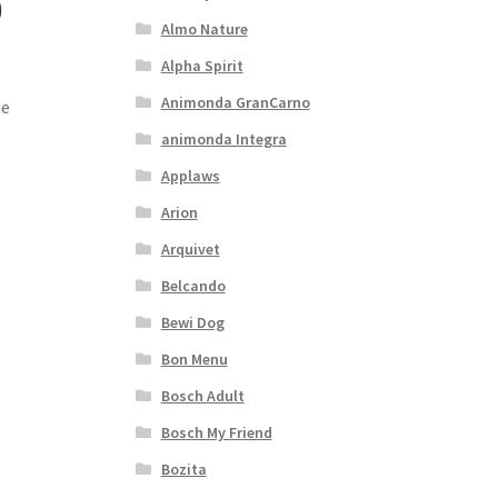
0
Almo Nature
Alpha Spirit
Animonda GranCarno
je
animonda Integra
Applaws
Arion
Arquivet
Belcando
Bewi Dog
Bon Menu
Bosch Adult
Bosch My Friend
Bozita