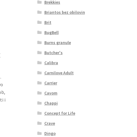
Brekkies
Briantos bez obilovin
Brit
BugBell
Burns granule
Butcher's
t
Calibra
Carnilove Adult
.
Carrier
vo
ob,
Cavom
i i
Chappi
Concept for Life
Crave
Dingo