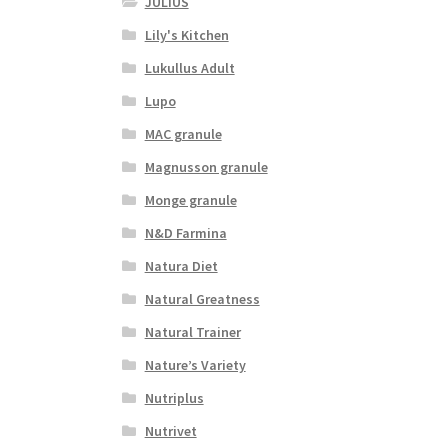
JULIUS
Lily's Kitchen
Lukullus Adult
Lupo
MAC granule
Magnusson granule
Monge granule
N&D Farmina
Natura Diet
Natural Greatness
Natural Trainer
Nature’s Variety
Nutriplus
Nutrivet