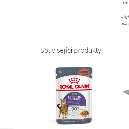
krmi
Obje
psa 
Související produkty