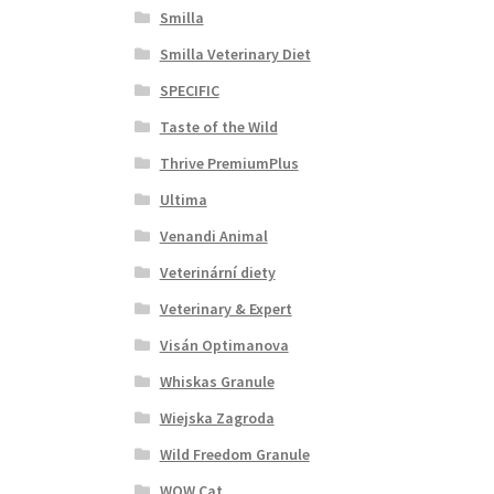
Smilla
Smilla Veterinary Diet
SPECIFIC
Taste of the Wild
Thrive PremiumPlus
Ultima
Venandi Animal
Veterinární diety
Veterinary & Expert
Visán Optimanova
Whiskas Granule
Wiejska Zagroda
Wild Freedom Granule
WOW Cat