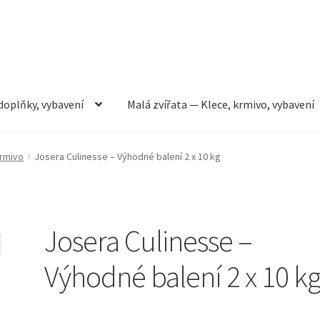
doplňky, vybavení
Malá zvířata — Klece, krmivo, vybavení
rmivo, vybavení
Můj účet
Obchod
Pokladna
Vše pro kočky
krmivo
Josera Culinesse – Výhodné balení 2 x 10 kg
Josera Culinesse –
Výhodné balení 2 x 10 k