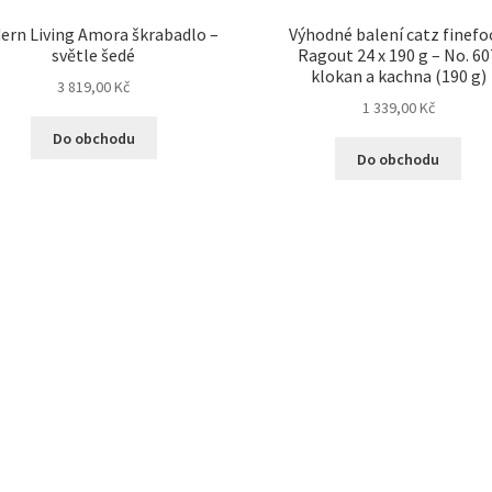
ern Living Amora škrabadlo –
Výhodné balení catz finef
světle šedé
Ragout 24 x 190 g – No. 60
klokan a kachna (190 g)
3 819,00
Kč
1 339,00
Kč
Do obchodu
Do obchodu