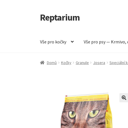
Reptarium
Přeskočit
Přejít
na
k
navigaci
obsahu
webu
Vše pro kočky
Vše pro psy — Krmivo, 
Úvodní stránka
Košík
Malá zvířata — Klece, k
Domů
Kočky
Granule
Josera
Speciální 
Vše pro psy — Krmivo, doplňky, vybavení