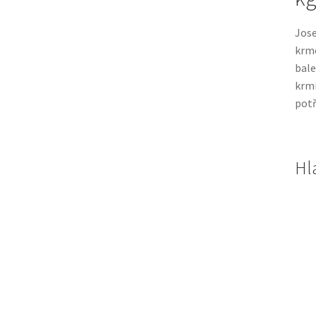
Jose
krme
bale
krmi
potř
Hl