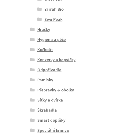
Yarrah Bio
Ziwi Peak
Hračky
Hygiena a péče
Kočkolit
Konzervy a kapsičky
Odpočívadla
Pamlsky
Přepravky & obojky
Síťky a dvírka
Škrabadla
Smart doplňky
Speciální krmivo