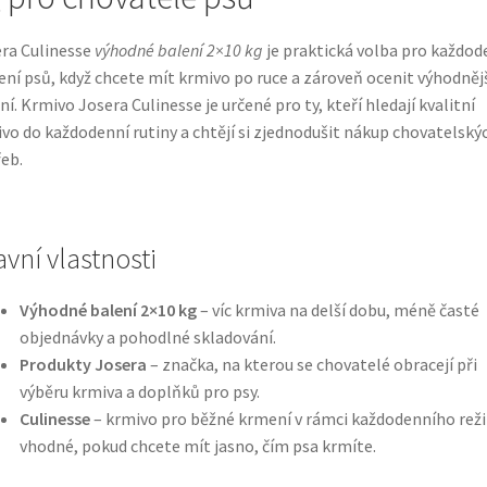
ra Culinesse
výhodné balení 2×10 kg
je praktická volba pro každod
ní psů, když chcete mít krmivo po ruce a zároveň ocenit výhodněj
ní. Krmivo Josera Culinesse je určené pro ty, kteří hledají kvalitní
vo do každodenní rutiny a chtějí si zjednodušit nákup chovatelský
eb.
avní vlastnosti
Výhodné balení 2×10 kg
– víc krmiva na delší dobu, méně časté
objednávky a pohodlné skladování.
Produkty Josera
– značka, na kterou se chovatelé obracejí při
výběru krmiva a doplňků pro psy.
Culinesse
– krmivo pro běžné krmení v rámci každodenního rež
vhodné, pokud chcete mít jasno, čím psa krmíte.