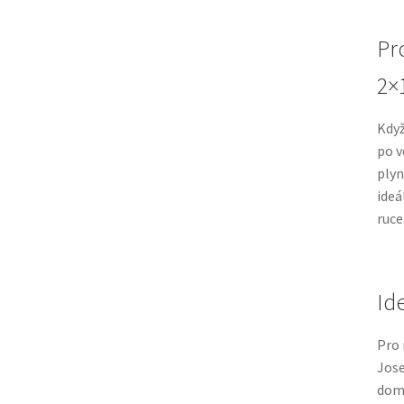
Pr
2×
Když
po v
plyn
ideá
ruce
Id
Pro 
Jose
domá