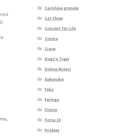
Carnilove granule
enní
Cat Chow
ší
Concept for Life
ch
Cosma
Crave
Dogs'n Tiger
Dolina Noteci
Eukanuba
Felix
Feringa
Fitmin
imu,
Forza 10
Friskies