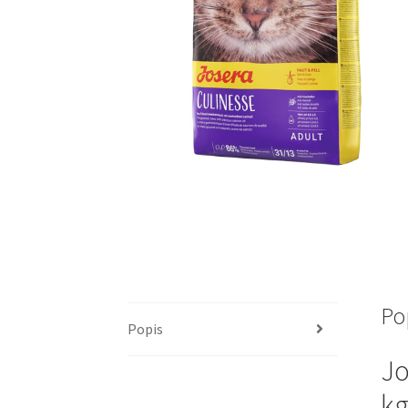
Po
Popis
Jo
kg