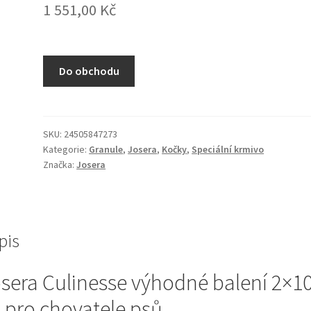
1 551,00
Kč
Do obchodu
SKU:
24505847273
Kategorie:
Granule
,
Josera
,
Kočky
,
Speciální krmivo
Značka:
Josera
pis
sera Culinesse výhodné balení 2×1
 pro chovatele psů