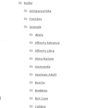
Kočky
Antiparazitika
Fontány
Granule
4Vets
Affinity Advance
Affinity Libra
Almo Nature
Animonda
Applaws Adult
Bozita
Brekkies
0
Brit Care
Calibra