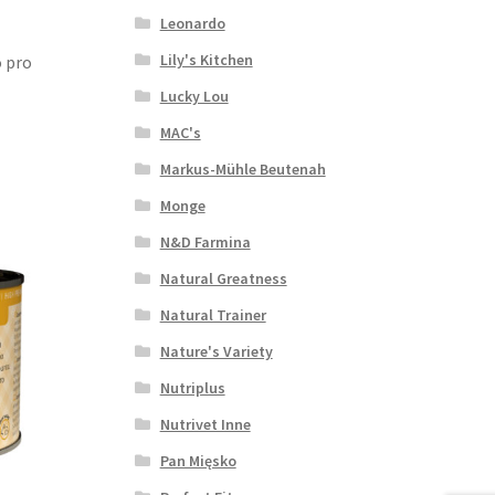
Leonardo
Lily's Kitchen
 pro
Lucky Lou
MAC's
Markus-Mühle Beutenah
Monge
N&D Farmina
Natural Greatness
Natural Trainer
Nature's Variety
Nutriplus
Nutrivet Inne
Pan Mięsko