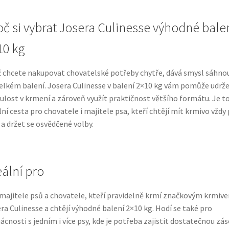
oč si vybrat Josera Culinesse výhodné bale
10 kg
 chcete nakupovat chovatelské potřeby chytře, dává smysl sáhno
elkém balení. Josera Culinesse v balení 2×10 kg vám pomůže udrž
ulost v krmení a zároveň využít praktičnost většího formátu. Je t
lní cesta pro chovatele i majitele psa, kteří chtějí mít krmivo vždy
 a držet se osvědčené volby.
eální pro
majitele psů a chovatele, kteří pravidelně krmí značkovým krmiv
ra Culinesse a chtějí výhodné balení 2×10 kg. Hodí se také pro
cnosti s jedním i více psy, kde je potřeba zajistit dostatečnou zá