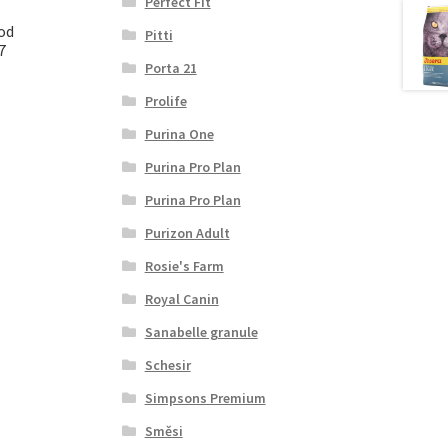
Perfect Fit
ood
Pitti
7
Porta 21
Prolife
Purina One
Purina Pro Plan
Purina Pro Plan
Purizon Adult
Rosie's Farm
Royal Canin
Sanabelle granule
Schesir
Simpsons Premium
Směsi