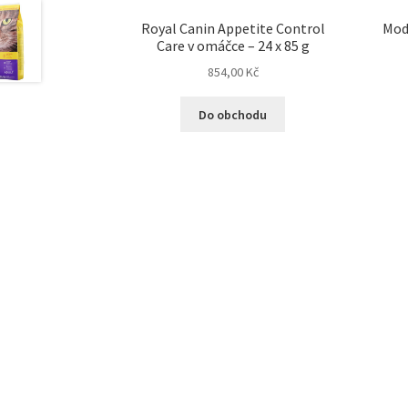
Royal Canin Appetite Control
Mod
Care v omáčce – 24 x 85 g
854,00
Kč
Do obchodu