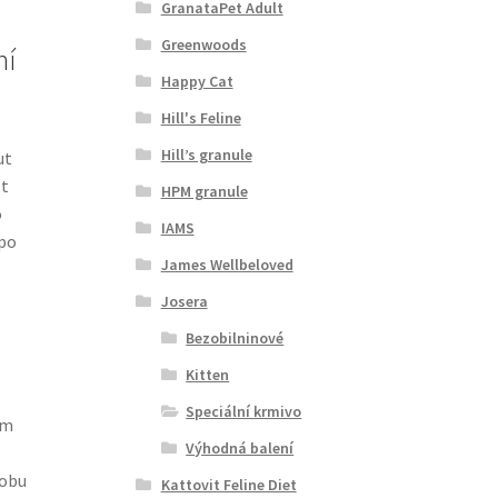
GranataPet Adult
Greenwoods
ní
Happy Cat
Hill's Feline
Hill’s granule
ut
et
HPM granule
o
IAMS
 po
James Wellbeloved
Josera
Bezobilninové
Kitten
Speciální krmivo
em
Výhodná balení
sobu
Kattovit Feline Diet