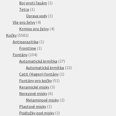
produkty
1
Boj proti řasám
1
1
produkt
Tetra
1
produkt
1
Úprava vody
1
4
produkt
Vše pro želvy
4
produkty
4
Krmivo pro želvy
4
5582
produkty
Kočky
5582
produktů
1
Antiparazitika
1
1
produkt
Frontline
1
104
produkt
Fontány
104
produktů
27
Automatická krmítka
27
produktů
22
Automatická krmítka
22
1
produktů
Catit (Hagen) fontány
1
51
produkt
Fontány pro kočky
51
3
produktů
Keramické misky
3
6
produkty
Nerezové misky
6
produktů
2
Melaminové misky
2
1
produkty
Plastové misky
1
produkt
2
Podložky pod misky
2