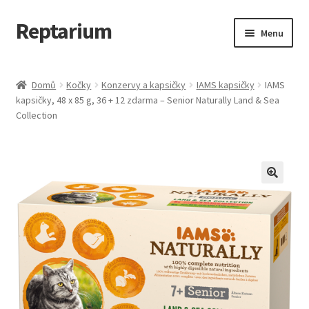
Reptarium
Přeskočit
Přejít
Menu
na
k
navigaci
obsahu
Úvodní stránka
webu
Domů
Kočky
Konzervy a kapsičky
IAMS kapsičky
IAMS
kapsičky, 48 x 85 g, 36 + 12 zdarma – Senior Naturally Land & Sea
Košík
Collection
Malá zvířata — Klece, krmivo, vybavení
Můj účet
Obchod
Pokladna
Vše pro kočky