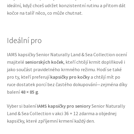
ideální, když chceš udržet konzistentní rutinu a přitom dát
Veterinární dieta pro psy
kočce na talíř něco, co může chutnat.
Vodítka a obojky
Ideální pro
Wolf of Wilderness
IAMS kapsičky Senior Naturally Land & Sea Collection ocení
majitelé
seniorských koček
, kteří chtějí krmit doplňkově i
jako součást pravidelného krmného režimu. Hodí se také
pro ty, kteří preferují
kapsičky pro kočky
a chtějí mít po
ruce dostatek porcí bez častého dokupování—zejména díky
balení
48 × 85 g
.
Vyber si balení
IAMS kapsičky pro seniory
Senior Naturally
Land & Sea Collection v akci 36 + 12 zdarma a objednej
kapsičky, které zpříjemní krmení každý den.