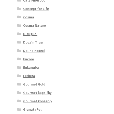
Catz Finefood
Concept for Life
Cosma
Cosma Nature
Disugual
Dogs'n Tiger
Dolina Noteci
Encore
Eukanuba
Feringa
Gourmet Gold
Gourmet kapsičky
Gourmet konzervy
GranataPet