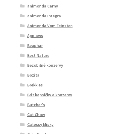
animonda Carny
animonda Integra
Animonda Vom Feinsten
Applaws
Beaphar
Best Nature
Bezobilné konzervy
Bozita
Brekkies
Brit kapsičky a konzervy
Butcher's
Cat Chow
Catessy Misky