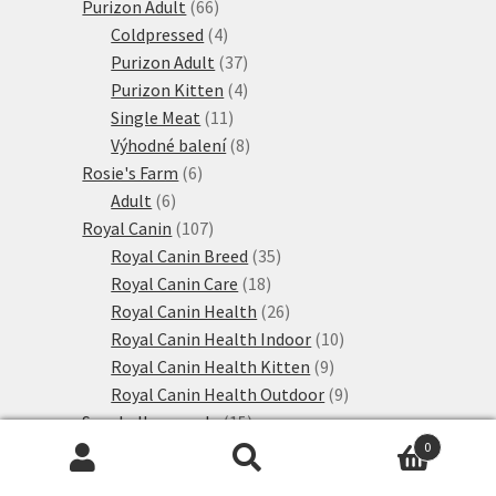
66
produktů
Purizon Adult
66
produktů
4
Coldpressed
4
produkty
37
Purizon Adult
37
produktů
4
Purizon Kitten
4
11
produkty
Single Meat
11
produktů
8
Výhodné balení
8
6
produktů
Rosie's Farm
6
6
produktů
Adult
6
produktů
107
Royal Canin
107
produktů
35
Royal Canin Breed
35
18
produktů
Royal Canin Care
18
produktů
26
Royal Canin Health
26
produktů
10
Royal Canin Health Indoor
10
9
produktů
Royal Canin Health Kitten
9
produktů
9
Royal Canin Health Outdoor
9
15
produktů
Sanabelle granule
15
produktů
5
Sanabelle Adult
5
0
Hledat:
Hledat
produktů
1
Sanabelle Kitten
1