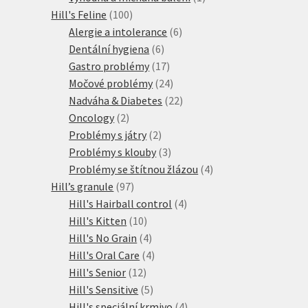
100
produkt
Hill's Feline
100
produktů
6
Alergie a intolerance
6
6
produktů
Dentální hygiena
6
produktů
17
Gastro problémy
17
produktů
24
Močové problémy
24
produktů
22
Nadváha & Diabetes
22
2
produktů
Oncology
2
produkty
2
Problémy s játry
2
produkty
3
Problémy s klouby
3
produkty
4
Problémy se štítnou žlázou
4
97
produkty
Hill’s granule
97
produktů
4
Hill's Hairball control
4
10
produkty
Hill's Kitten
10
produktů
4
Hill's No Grain
4
produkty
4
Hill's Oral Care
4
12
produkty
Hill's Senior
12
produktů
5
Hill's Sensitive
5
produktů
4
Hill's speciální krmivo
4