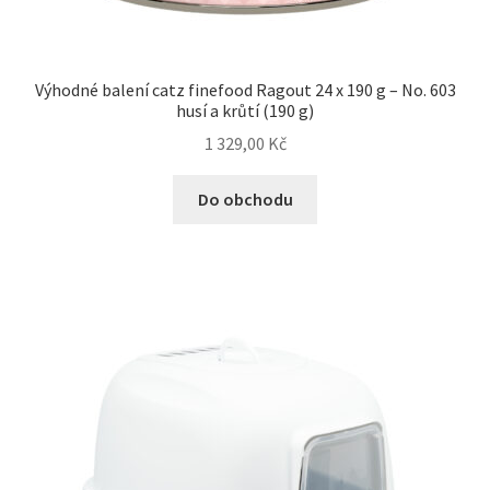
Výhodné balení catz finefood Ragout 24 x 190 g – No. 603
husí a krůtí (190 g)
1 329,00
Kč
Do obchodu