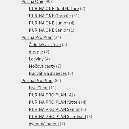
produkty
40
Purina One
40
produktů
2
PURINA ONE Dual Nature
2
31
produkty
PURINA ONE Granule
31
4
produktů
PURINA ONE Junior
4
produkty
1
PURINA ONE Senior
1
24
produkt
Purina Pro Plan
24
produktů
5
Žaludek a střeva
5
2
produktů
Alergie
2
produkty
4
Ledviny
4
produkty
7
Močové cesty
7
produktů
6
Nadváha a diabetes
6
80
produktů
Purina Pro Plan
80
11
produktů
Live Clear
11
produktů
42
PURINA PRO PLAN
42
produktů
4
PURINA PRO PLAN Kitten
4
6
produkty
PURINA PRO PLAN Senior
6
produktů
8
PURINA PRO PLAN Sterilised
8
7
produktů
Výhodná balení
7