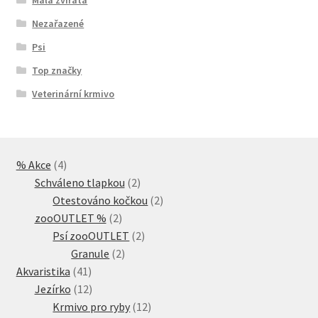
Nezařazené
Psi
Top značky
Veterinární krmivo
4
% Akce
4
produkty
2
Schváleno tlapkou
2
produkty
2
Otestováno kočkou
2
2
produkty
zooOUTLET %
2
produkty
2
Psí zooOUTLET
2
2
produkty
Granule
2
41
produkty
Akvaristika
41
produktů
12
Jezírko
12
produktů
12
Krmivo pro ryby
12