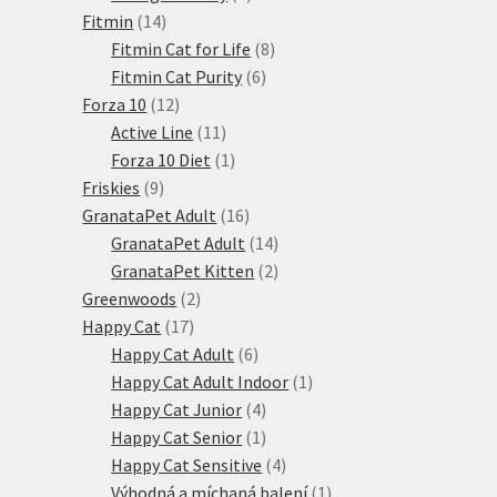
14
produkty
Fitmin
14
produktů
8
Fitmin Cat for Life
8
6
produktů
Fitmin Cat Purity
6
12
produktů
Forza 10
12
produktů
11
Active Line
11
produktů
1
Forza 10 Diet
1
9
produkt
Friskies
9
produktů
16
GranataPet Adult
16
produktů
14
GranataPet Adult
14
produktů
2
GranataPet Kitten
2
2
produkty
Greenwoods
2
17
produkty
Happy Cat
17
produktů
6
Happy Cat Adult
6
produktů
1
Happy Cat Adult Indoor
1
4
produkt
Happy Cat Junior
4
produkty
1
Happy Cat Senior
1
produkt
4
Happy Cat Sensitive
4
produkty
1
Výhodná a míchaná balení
1