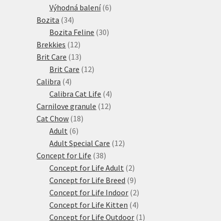
produkty
6
Výhodná balení
6
34
produktů
Bozita
34
produktů
30
Bozita Feline
30
12
produktů
Brekkies
12
produktů
13
Brit Care
13
produktů
12
Brit Care
12
4
produktů
Calibra
4
produkty
4
Calibra Cat Life
4
12
produkty
Carnilove granule
12
18
produktů
Cat Chow
18
6
produktů
Adult
6
produktů
12
Adult Special Care
12
38
produktů
Concept for Life
38
produktů
2
Concept for Life Adult
2
produkty
9
Concept for Life Breed
9
produktů
2
Concept for Life Indoor
2
4
produkty
Concept for Life Kitten
4
produkty
1
Concept for Life Outdoor
1