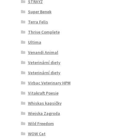
STRAYZ
Super Benek
Terra Felis
Thrive Complete
Ultima
Venandi Animal
Veterinární diety
Veterinární diety
Virbac Veterinary HPM
Vitakraft Poesie
Whiskas kapsičky
Wiejska Zagroda
Wild Freedom
WOW Cat