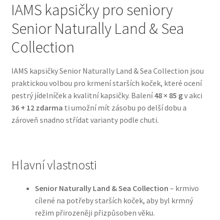
IAMS kapsičky pro seniory
Senior Naturally Land & Sea
Bozita pro psy — Švédské krmivo s nordickou kvalitou
Collection
Brit pro psy
IAMS kapsičky Senior Naturally Land & Sea Collection jsou
Granule pro psy
praktickou volbou pro krmení starších koček, které ocení
pestrý jídelníček a kvalitní kapsičky. Balení
48 × 85 g
v akci
Natural Trainer pro psy — Italské krmivo s
36 + 12 zdarma
ti umožní mít zásobu po delší dobu a
přírodními složkami
zároveň snadno střídat varianty podle chuti.
Happy Dog — Německá kvalita a přirozené složení
Hlavní vlastnosti
Hill’s pro psy
Senior Naturally Land & Sea Collection
– krmivo
Hračky pro psy
cílené na potřeby starších koček, aby byl krmný
režim přirozeněji přizpůsoben věku.
Konzervy a kapsičky pro psy