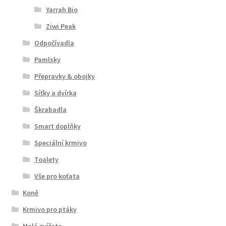
Yarrah Bio
Ziwi Peak
Odpočívadla
Pamlsky
Přepravky & obojky
Síťky a dvírka
Škrabadla
Smart doplňky
Speciální krmivo
Toalety
Vše pro koťata
Koně
Krmivo pro ptáky
Malá zvířata