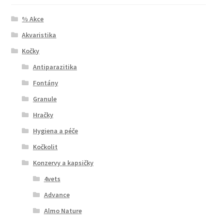
% Akce
Akvaristika
Kočky
Antiparazitika
Fontány
Granule
Hračky
Hygiena a péče
Kočkolit
Konzervy a kapsičky
4vets
Advance
Almo Nature