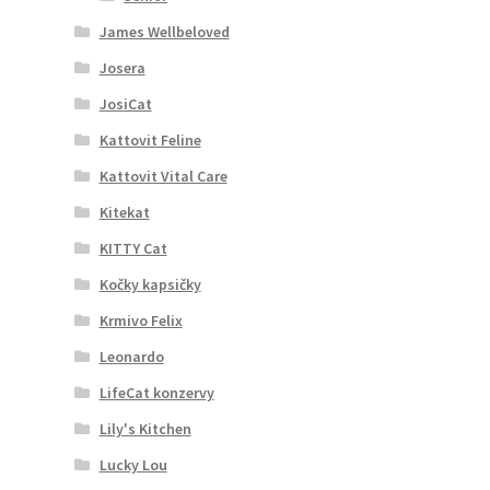
James Wellbeloved
Josera
JosiCat
Kattovit Feline
Kattovit Vital Care
Kitekat
KITTY Cat
Kočky kapsičky
Krmivo Felix
Leonardo
LifeCat konzervy
Lily's Kitchen
Lucky Lou