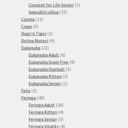
1
produkt
Concept for Life Senior
1
15
produkt
Speciální výživa
15
12
produktů
Cosma
12
5
produktů
Crave
5
produktů
2
Dogs'n Tiger
2
produkty
4
Dolina Noteci
4
22
produkty
Eukanuba
22
produktů
6
Eukanuba Adult
6
produktů
9
Eukanuba Grain Free
9
3
produktů
Eukanuba Hairball
3
3
produkty
Eukanuba Kitten
3
1
produkty
Eukanuba Senior
1
2
produkt
Felix
2
produkty
40
Feringa
40
produktů
26
Feringa Adult
26
produktů
4
Feringa Kitten
4
3
produkty
Feringa Senior
3
produkty
4
Feringa Vitality
4