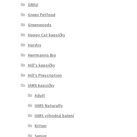
GRAU
Green Petfood
Greenwoods
Happy Cat kapsičky
Hardys
Herrmanns Bio
Hill's kapsičky
Hill’s Prescription
IAMS kapsičky
Adult
IAMS Naturally
IAMS výhodná balení
Kitten
Senior