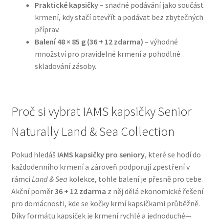
Praktické kapsičky
– snadné podávání jako součást
krmení, kdy stačí otevřít a podávat bez zbytečných
N&D Farmina pro psy — Italské holistic krmivo
příprav.
Balení 48 × 85 g (36 + 12 zdarma)
– výhodné
Oblečky pro psy
množství pro pravidelné krmení a pohodlné
skladování zásoby.
Pamlsky pro psy
Pelíšky pro psy
Proč si vybrat IAMS kapsičky Senior
Ortopedické pelíšky
Naturally Land & Sea Collection
Přepravky pro psy
Pokud hledáš
IAMS kapsičky pro seniory
, které se hodí do
každodenního krmení a zároveň podporují zpestření v
rámci
Land & Sea
kolekce, tohle balení je přesně pro tebe.
Purizon pro psy — Vysoký obsah masa, bez obilovin
Akční poměr
36 + 12 zdarma
z něj dělá ekonomické řešení
pro domácnosti, kde se kočky krmí kapsičkami průběžně.
Royal Canin pro psy
Díky formátu kapsiček je krmení rychlé a jednoduché—