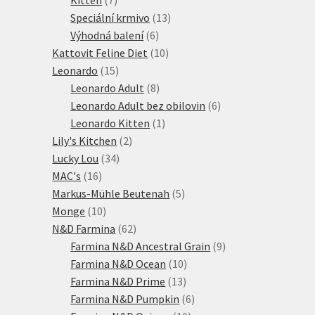
produktů
13
Speciální krmivo
13
6
produktů
Výhodná balení
6
produktů
10
Kattovit Feline Diet
10
15
produktů
Leonardo
15
produktů
8
Leonardo Adult
8
produktů
6
Leonardo Adult bez obilovin
6
1
produktů
Leonardo Kitten
1
2
produkt
Lily's Kitchen
2
34
produkty
Lucky Lou
34
16
produktů
MAC's
16
produktů
5
Markus-Mühle Beutenah
5
10
produktů
Monge
10
produktů
62
N&D Farmina
62
produktů
9
Farmina N&D Ancestral Grain
9
10
produktů
Farmina N&D Ocean
10
13
produktů
Farmina N&D Prime
13
produktů
6
Farmina N&D Pumpkin
6