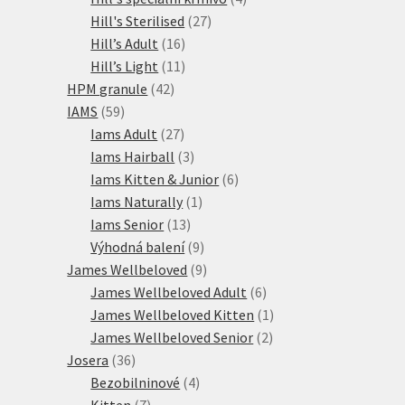
27
produkty
Hill's Sterilised
27
16
produktů
Hill’s Adult
16
produktů
11
Hill’s Light
11
42
produktů
HPM granule
42
59
produktů
IAMS
59
produktů
27
Iams Adult
27
produktů
3
Iams Hairball
3
produkty
6
Iams Kitten & Junior
6
1
produktů
Iams Naturally
1
13
produkt
Iams Senior
13
produktů
9
Výhodná balení
9
produktů
9
James Wellbeloved
9
produktů
6
James Wellbeloved Adult
6
produktů
1
James Wellbeloved Kitten
1
2
produkt
James Wellbeloved Senior
2
36
produkty
Josera
36
produktů
4
Bezobilninové
4
7
produkty
Kitten
7