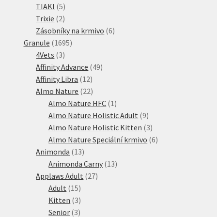
5
produkty
TIAKI
5
2
produktů
Trixie
2
produkty
6
Zásobníky na krmivo
6
1695
produktů
Granule
1695
3
produktů
4Vets
3
produkty
49
Affinity Advance
49
12
produktů
Affinity Libra
12
produktů
22
Almo Nature
22
produktů
1
Almo Nature HFC
1
produkt
9
Almo Nature Holistic Adult
9
produktů
3
Almo Nature Holistic Kitten
3
produkty
6
Almo Nature Speciální krmivo
6
13
produktů
Animonda
13
produktů
13
Animonda Carny
13
27
produktů
Applaws Adult
27
15
produktů
Adult
15
produktů
3
Kitten
3
3
produkty
Senior
3