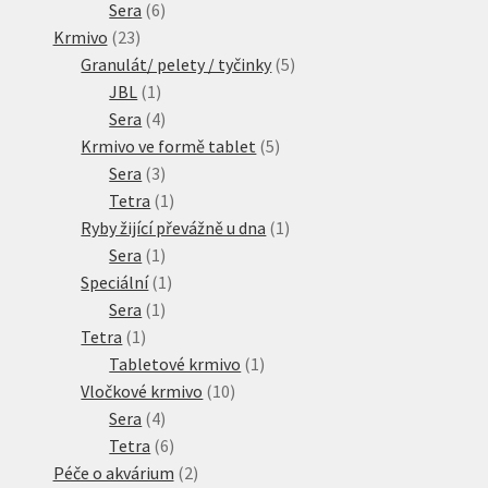
6
produktů
Sera
6
23
produktů
Krmivo
23
produktů
5
Granulát/ pelety / tyčinky
5
1
produktů
JBL
1
produkt
4
Sera
4
produkty
5
Krmivo ve formě tablet
5
3
produktů
Sera
3
produkty
1
Tetra
1
produkt
1
Ryby žijící převážně u dna
1
1
produkt
Sera
1
produkt
1
Speciální
1
1
produkt
Sera
1
1
produkt
Tetra
1
produkt
1
Tabletové krmivo
1
10
produkt
Vločkové krmivo
10
4
produktů
Sera
4
produkty
6
Tetra
6
produktů
2
Péče o akvárium
2