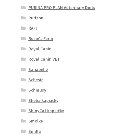
PURINA PRO PLAN Veterinary Diets
Purizon
RAFI
Rosie's Farm
Royal Canin
Royal Canin VET
Sanabelle
Schesir
Schmusy
Sheba kapsičky
ShinyCat kapsičky
Smølke
Smilla