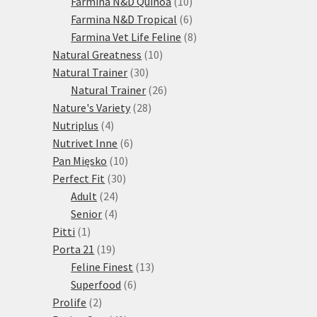
10
produktů
Farmina N&D Quinoa
10
produktů
6
Farmina N&D Tropical
6
produktů
8
Farmina Vet Life Feline
8
10
produktů
Natural Greatness
10
30
produktů
Natural Trainer
30
produktů
26
Natural Trainer
26
28
produktů
Nature's Variety
28
4
produktů
Nutriplus
4
produkty
6
Nutrivet Inne
6
10
produktů
Pan Mięsko
10
30
produktů
Perfect Fit
30
24
produktů
Adult
24
4
produktů
Senior
4
1
produkty
Pitti
1
produkt
19
Porta 21
19
produktů
13
Feline Finest
13
6
produktů
Superfood
6
2
produktů
Prolife
2