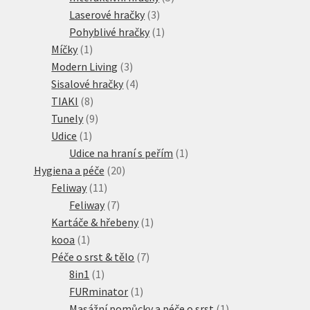
3
produktů
Laserové hračky
3
produkty
1
Pohyblivé hračky
1
1
produkt
Míčky
1
produkt
3
Modern Living
3
produkty
4
Sisalové hračky
4
8
produkty
TIAKI
8
produktů
9
Tunely
9
1
produktů
Udice
1
produkt
1
Udice na hraní s peřím
1
20
produkt
Hygiena a péče
20
11
produktů
Feliway
11
produktů
7
Feliway
7
produktů
1
Kartáče & hřebeny
1
1
produkt
kooa
1
produkt
7
Péče o srst & tělo
7
1
produktů
8in1
1
produkt
1
FURminator
1
produkt
1
Masážní pomůcky a péče o srst
1