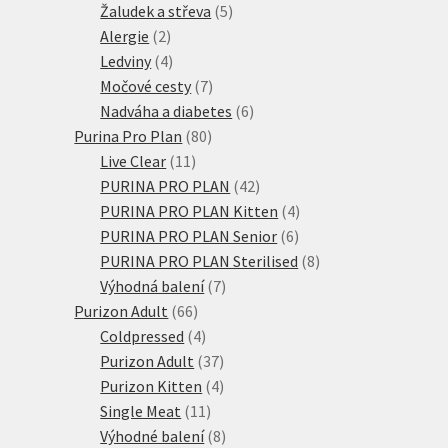
produktů
5
Žaludek a střeva
5
2
produktů
Alergie
2
produkty
4
Ledviny
4
produkty
7
Močové cesty
7
produktů
6
Nadváha a diabetes
6
80
produktů
Purina Pro Plan
80
11
produktů
Live Clear
11
produktů
42
PURINA PRO PLAN
42
produktů
4
PURINA PRO PLAN Kitten
4
6
produkty
PURINA PRO PLAN Senior
6
produktů
8
PURINA PRO PLAN Sterilised
8
7
produktů
Výhodná balení
7
66
produktů
Purizon Adult
66
produktů
4
Coldpressed
4
produkty
37
Purizon Adult
37
produktů
4
Purizon Kitten
4
11
produkty
Single Meat
11
produktů
8
Výhodné balení
8