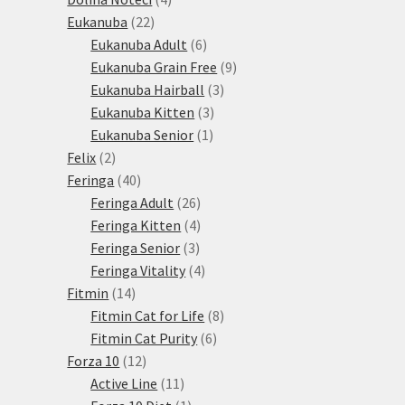
22
produkty
Eukanuba
22
produktů
6
Eukanuba Adult
6
produktů
9
Eukanuba Grain Free
9
3
produktů
Eukanuba Hairball
3
3
produkty
Eukanuba Kitten
3
1
produkty
Eukanuba Senior
1
2
produkt
Felix
2
produkty
40
Feringa
40
produktů
26
Feringa Adult
26
produktů
4
Feringa Kitten
4
3
produkty
Feringa Senior
3
produkty
4
Feringa Vitality
4
14
produkty
Fitmin
14
produktů
8
Fitmin Cat for Life
8
6
produktů
Fitmin Cat Purity
6
12
produktů
Forza 10
12
produktů
11
Active Line
11
produktů
1