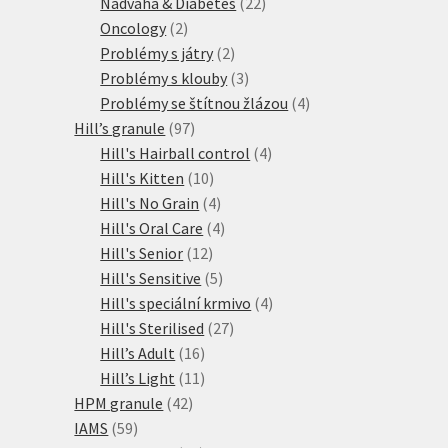
produktů
22
Nadváha & Diabetes
22
2
produktů
Oncology
2
produkty
2
Problémy s játry
2
produkty
3
Problémy s klouby
3
produkty
4
Problémy se štítnou žlázou
4
97
produkty
Hill’s granule
97
produktů
4
Hill's Hairball control
4
10
produkty
Hill's Kitten
10
produktů
4
Hill's No Grain
4
produkty
4
Hill's Oral Care
4
12
produkty
Hill's Senior
12
produktů
5
Hill's Sensitive
5
produktů
4
Hill's speciální krmivo
4
27
produkty
Hill's Sterilised
27
16
produktů
Hill’s Adult
16
produktů
11
Hill’s Light
11
42
produktů
HPM granule
42
59
produktů
IAMS
59