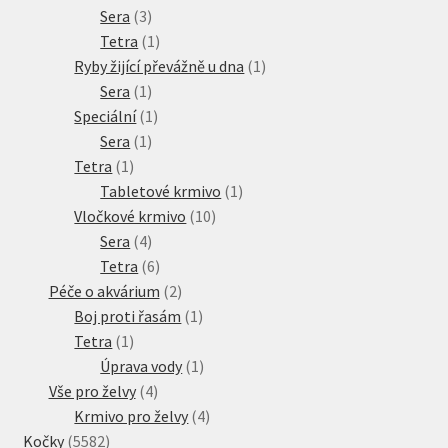
3
produktů
Sera
3
produkty
1
Tetra
1
produkt
1
Ryby žijící převážně u dna
1
1
produkt
Sera
1
produkt
1
Speciální
1
1
produkt
Sera
1
1
produkt
Tetra
1
produkt
1
Tabletové krmivo
1
10
produkt
Vločkové krmivo
10
4
produktů
Sera
4
produkty
6
Tetra
6
produktů
2
Péče o akvárium
2
produkty
1
Boj proti řasám
1
1
produkt
Tetra
1
produkt
1
Úprava vody
1
4
produkt
Vše pro želvy
4
produkty
4
Krmivo pro želvy
4
5582
produkty
Kočky
5582