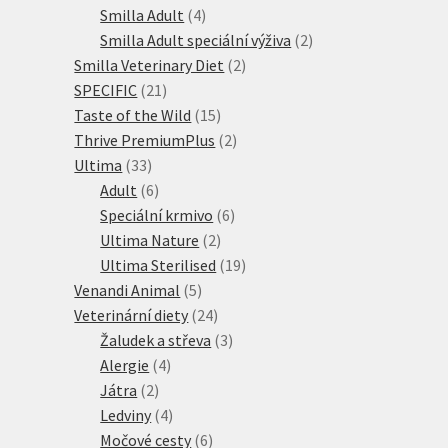
produktů
4
Smilla Adult
4
produkty
2
Smilla Adult speciální výživa
2
2
produkty
Smilla Veterinary Diet
2
21
produkty
SPECIFIC
21
produktů
15
Taste of the Wild
15
produktů
2
Thrive PremiumPlus
2
33
produkty
Ultima
33
produktů
6
Adult
6
produktů
6
Speciální krmivo
6
2
produktů
Ultima Nature
2
produkty
19
Ultima Sterilised
19
5
produktů
Venandi Animal
5
produktů
24
Veterinární diety
24
produktů
3
Žaludek a střeva
3
4
produkty
Alergie
4
2
produkty
Játra
2
produkty
4
Ledviny
4
produkty
6
Močové cesty
6