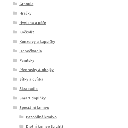
Granule
Hračky
Hygiena a péče
Kočkolit
Konzervy a kapsičky
Odpočívadla
Pamlsky
Přepravky & obojky
Síťky a dvírka
Škrabadla
Smart doplňky
Speciální krmivo
Bezobilné krmivo
Dietní krmivo (Light)