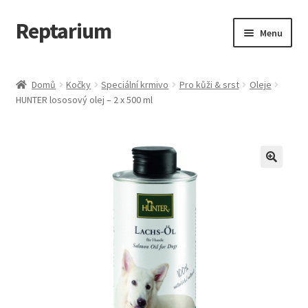
Reptarium
Přeskočit
Přejít
Menu
na
k
navigaci
obsahu
Úvodní stránka
webu
Domů
Kočky
Speciální krmivo
Pro kůži & srst
Oleje
HUNTER lososový olej – 2 x 500 ml
Košík
Malá zvířata — Klece, krmivo, vybavení
Můj účet
Obchod
Pokladna
Vše pro kočky