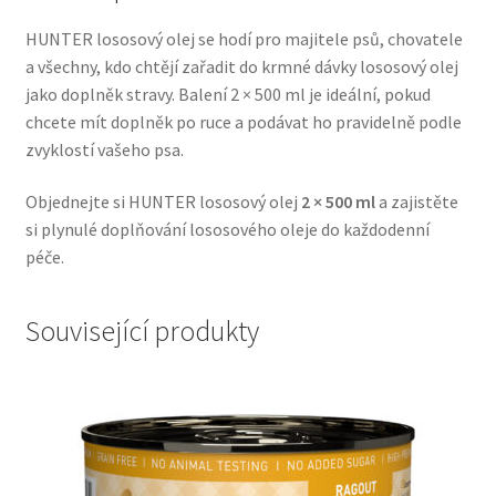
Veterinární dieta pro psy
HUNTER lososový olej se hodí pro majitele psů, chovatele
a všechny, kdo chtějí zařadit do krmné dávky lososový olej
Vodítka a obojky
jako doplněk stravy. Balení 2 × 500 ml je ideální, pokud
chcete mít doplněk po ruce a podávat ho pravidelně podle
Wolf of Wilderness
zvyklostí vašeho psa.
Objednejte si HUNTER lososový olej
2 × 500 ml
a zajistěte
si plynulé doplňování lososového oleje do každodenní
péče.
Související produkty