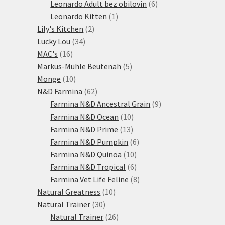
produktů
6
Leonardo Adult bez obilovin
6
1
produktů
Leonardo Kitten
1
2
produkt
Lily's Kitchen
2
34
produkty
Lucky Lou
34
16
produktů
MAC's
16
produktů
5
Markus-Mühle Beutenah
5
10
produktů
Monge
10
produktů
62
N&D Farmina
62
produktů
9
Farmina N&D Ancestral Grain
9
10
produktů
Farmina N&D Ocean
10
13
produktů
Farmina N&D Prime
13
produktů
6
Farmina N&D Pumpkin
6
10
produktů
Farmina N&D Quinoa
10
produktů
6
Farmina N&D Tropical
6
produktů
8
Farmina Vet Life Feline
8
10
produktů
Natural Greatness
10
30
produktů
Natural Trainer
30
produktů
26
Natural Trainer
26