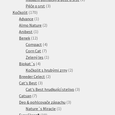
3
produkt
Péče o srst
3
170
produkty
Kočkolit
170
produktů
1
Advance
1
produkt
2
Almo Nature
2
1
produkty
Anibest
1
12
produkt
Benek
12
produktů
4
Compact
4
7
produkty
Corn Cat
7
produktů
1
Zelený les
1
4
produkt
Biokat´s
4
produkty
2
Kočkolit s hrubými zrny
2
2
produkty
Breeder Celect
2
3
produkty
Cat's Best
3
produkty
3
Cat's Best hrudkující stelivo
3
7
produkty
Catsan
7
produktů
3
Deo & pohlcovače zápachu
3
1
produkty
Nature´s Miracle
1
10
produkt
Ever Clean®
10