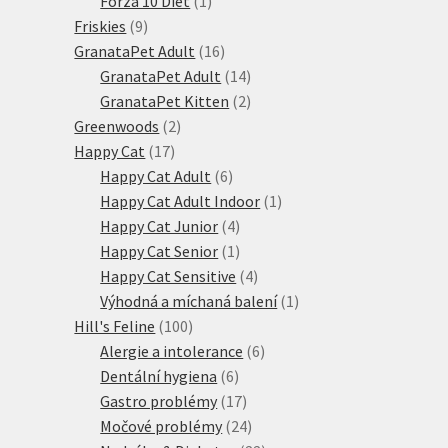
Forza 10 Diet
1
9
produkt
Friskies
9
produktů
16
GranataPet Adult
16
produktů
14
GranataPet Adult
14
produktů
2
GranataPet Kitten
2
2
produkty
Greenwoods
2
17
produkty
Happy Cat
17
produktů
6
Happy Cat Adult
6
produktů
1
Happy Cat Adult Indoor
1
4
produkt
Happy Cat Junior
4
produkty
1
Happy Cat Senior
1
produkt
4
Happy Cat Sensitive
4
produkty
1
Výhodná a míchaná balení
1
100
produkt
Hill's Feline
100
produktů
6
Alergie a intolerance
6
6
produktů
Dentální hygiena
6
produktů
17
Gastro problémy
17
produktů
24
Močové problémy
24