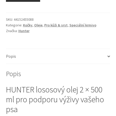
N&D Farmina pro kočky — Italské holistic krmivo
Odpočívadla pro kočky
SKU:
44152455088
Kategorie:
Kočky
,
Oleje
,
Pro kůži & srst
,
Speciální krmivo
Značka:
Hunter
Pamlsky pro kočky
Purizon pro kočky
Popis
Royal Canin pro kočky
Popis
Škrabadla pro kočky
HUNTER lososový olej 2 × 500
Veterinární dieta pro kočky
ml pro podporu výživy vašeho
Vše pro psy — Krmivo, doplňky, vybavení
psa
Boudy a výběhy