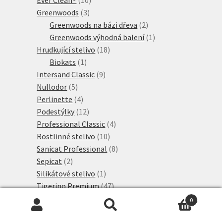
3
produktů
Greenwoods
3
produkty
2
Greenwoods na bázi dřeva
2
produkty
1
Greenwoods výhodná balení
1
18
produkt
Hrudkující stelivo
18
1
produktů
Biokats
1
produkt
9
Intersand Classic
9
5
produktů
Nullodor
5
produktů
4
Perlinette
4
produkty
12
Podestýlky
12
produktů
4
Professional Classic
4
10
produkty
Rostlinné stelivo
10
produktů
8
Sanicat Professional
8
2
produktů
Sepicat
2
produkty
1
Silikátové stelivo
1
produkt
47
Tigerino Premium
47
produktů
8
Tigerino Crystals
8
0
produktů
8
Tigerino Performance
8
Hledat:
Hledat