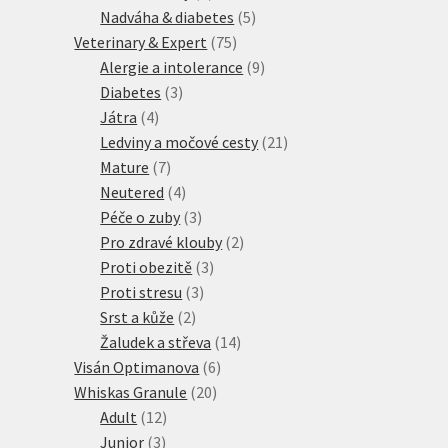
produktů
5
Nadváha & diabetes
5
75
produktů
Veterinary & Expert
75
produktů
9
Alergie a intolerance
9
3
produktů
Diabetes
3
4
produkty
Játra
4
produkty
21
Ledviny a močové cesty
21
7
produktů
Mature
7
produktů
4
Neutered
4
produkty
3
Péče o zuby
3
produkty
2
Pro zdravé klouby
2
3
produkty
Proti obezitě
3
3
produkty
Proti stresu
3
2
produkty
Srst a kůže
2
produkty
14
Žaludek a střeva
14
6
produktů
Visán Optimanova
6
20
produktů
Whiskas Granule
20
12
produktů
Adult
12
3
produktů
Junior
3