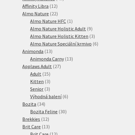
12
produktů
Affinity Libra
12
produktů
22
Almo Nature
22
produktů
1
Almo Nature HFC
1
produkt
9
Almo Nature Holistic Adult
9
produktů
3
Almo Nature Holistic Kitten
3
produkty
6
Almo Nature Speciální krmivo
6
13
produktů
Animonda
13
produktů
13
Animonda Carny
13
27
produktů
Applaws Adult
27
15
produktů
Adult
15
produktů
3
Kitten
3
3
produkty
Senior
3
produkty
6
Výhodná balení
6
34
produktů
Bozita
34
produktů
30
Bozita Feline
30
12
produktů
Brekkies
12
produktů
13
Brit Care
13
produktů
12
Brit Care
12