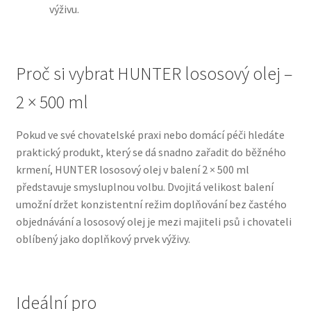
výživu.
N&D Farmina pro psy — Italské holistic krmivo
Proč si vybrat HUNTER lososový olej –
Oblečky pro psy
2 × 500 ml
Pamlsky pro psy
Pokud ve své chovatelské praxi nebo domácí péči hledáte
Pelíšky pro psy
praktický produkt, který se dá snadno zařadit do běžného
krmení, HUNTER lososový olej v balení 2 × 500 ml
Ortopedické pelíšky
představuje smysluplnou volbu. Dvojitá velikost balení
umožní držet konzistentní režim doplňování bez častého
Přepravky pro psy
objednávání a lososový olej je mezi majiteli psů i chovateli
oblíbený jako doplňkový prvek výživy.
Purizon pro psy — Vysoký obsah masa, bez obilovin
Royal Canin pro psy
Ideální pro