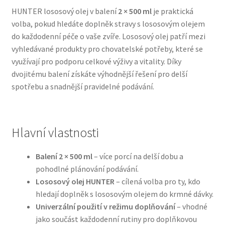
HUNTER lososový olej v balení
2 × 500 ml
je praktická
volba, pokud hledáte doplněk stravy s lososovým olejem
Bozita pro psy — Švédské krmivo s nordickou kvalitou
do každodenní péče o vaše zvíře. Lososový olej patří mezi
vyhledávané produkty pro chovatelské potřeby, které se
Brit pro psy
využívají pro podporu celkové výživy a vitality. Díky
dvojitému balení získáte výhodnější řešení pro delší
Granule pro psy
spotřebu a snadnější pravidelné podávání.
Natural Trainer pro psy — Italské krmivo s
přírodními složkami
Hlavní vlastnosti
Happy Dog — Německá kvalita a přirozené složení
Balení 2 × 500 ml
– více porcí na delší dobu a
pohodlné plánování podávání.
Hill’s pro psy
Lososový olej HUNTER
– cílená volba pro ty, kdo
hledají doplněk s lososovým olejem do krmné dávky.
Hračky pro psy
Univerzální použití v režimu doplňování
– vhodné
jako součást každodenní rutiny pro doplňkovou
Konzervy a kapsičky pro psy