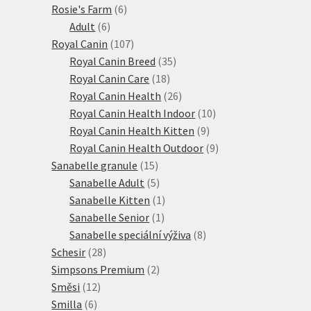
6
produktů
Rosie's Farm
6
6
produktů
Adult
6
produktů
107
Royal Canin
107
produktů
35
Royal Canin Breed
35
18
produktů
Royal Canin Care
18
produktů
26
Royal Canin Health
26
produktů
10
Royal Canin Health Indoor
10
9
produktů
Royal Canin Health Kitten
9
produktů
9
Royal Canin Health Outdoor
9
15
produktů
Sanabelle granule
15
produktů
5
Sanabelle Adult
5
produktů
1
Sanabelle Kitten
1
1
produkt
Sanabelle Senior
1
produkt
8
Sanabelle speciální výživa
8
28
produktů
Schesir
28
produktů
2
Simpsons Premium
2
12
produkty
Směsi
12
6
produktů
Smilla
6