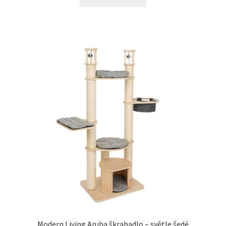
Modern Living Aruba škrabadlo – světle šedé