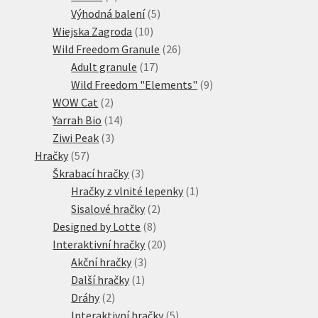
produkty
5
Výhodná balení
5
10
produktů
Wiejska Zagroda
10
produktů
26
Wild Freedom Granule
26
17
produktů
Adult granule
17
produktů
9
Wild Freedom "Elements"
9
2
produktů
WOW Cat
2
produkty
14
Yarrah Bio
14
3
produktů
Ziwi Peak
3
57
produkty
Hračky
57
produktů
3
Škrabací hračky
3
produkty
1
Hračky z vlnité lepenky
1
2
produkt
Sisalové hračky
2
8
produkty
Designed by Lotte
8
produktů
20
Interaktivní hračky
20
3
produktů
Akční hračky
3
1
produkty
Další hračky
1
2
produkt
Dráhy
2
produkty
5
Interaktivní hračky
5