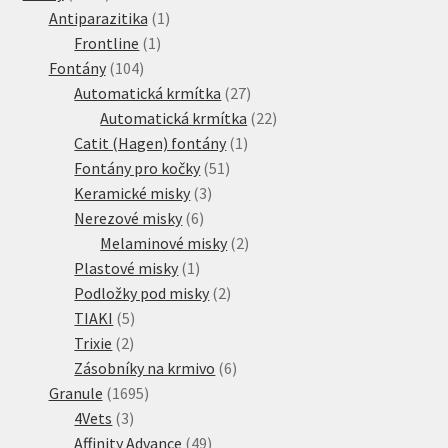
produktů
1
Antiparazitika
1
1
produkt
Frontline
1
104
produkt
Fontány
104
produktů
27
Automatická krmítka
27
produktů
22
Automatická krmítka
22
1
produktů
Catit (Hagen) fontány
1
51
produkt
Fontány pro kočky
51
3
produktů
Keramické misky
3
6
produkty
Nerezové misky
6
produktů
2
Melaminové misky
2
1
produkty
Plastové misky
1
produkt
2
Podložky pod misky
2
5
produkty
TIAKI
5
2
produktů
Trixie
2
produkty
6
Zásobníky na krmivo
6
1695
produktů
Granule
1695
3
produktů
4Vets
3
produkty
49
Affinity Advance
49