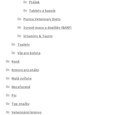
Prášek
Tablety a kapsle
Purina Veterinary Diets
Syrové maso a doplňky (BARF)
Vitamíny & Taurin
Toalety
Vše pro koťata
Koně
Krmivo pro ptáky
Malá zvířata
Nezařazené
Psi
Top značky
Veterinární krmivo