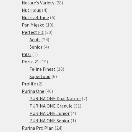
28
produktů
Nature's Variety
28
4
produktů
Nutriplus
4
produkty
6
Nutrivet Inne
6
10
produktů
Pan Mięsko
10
30
produktů
Perfect Fit
30
24
produktů
Adult
24
4
produktů
Senior
4
1
produkty
Pitti
1
produkt
19
Porta 21
19
produktů
13
Feline Finest
13
6
produktů
Superfood
6
2
produktů
Prolife
2
produkty
40
Purina One
40
produktů
2
PURINA ONE Dual Nature
2
31
produkty
PURINA ONE Granule
31
4
produktů
PURINA ONE Junior
4
produkty
1
PURINA ONE Senior
1
24
produkt
Purina Pro Plan
24