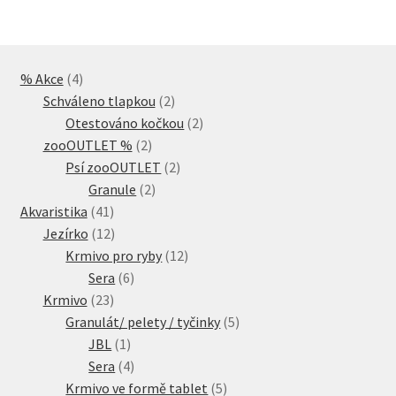
4
% Akce
4
produkty
2
Schváleno tlapkou
2
produkty
2
Otestováno kočkou
2
2
produkty
zooOUTLET %
2
produkty
2
Psí zooOUTLET
2
2
produkty
Granule
2
41
produkty
Akvaristika
41
produktů
12
Jezírko
12
produktů
12
Krmivo pro ryby
12
6
produktů
Sera
6
23
produktů
Krmivo
23
produktů
5
Granulát/ pelety / tyčinky
5
1
produktů
JBL
1
produkt
4
Sera
4
produkty
5
Krmivo ve formě tablet
5