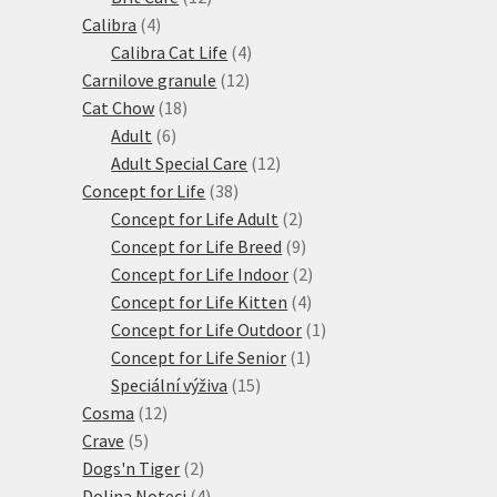
4
produktů
Calibra
4
produkty
4
Calibra Cat Life
4
12
produkty
Carnilove granule
12
18
produktů
Cat Chow
18
6
produktů
Adult
6
produktů
12
Adult Special Care
12
38
produktů
Concept for Life
38
produktů
2
Concept for Life Adult
2
produkty
9
Concept for Life Breed
9
produktů
2
Concept for Life Indoor
2
4
produkty
Concept for Life Kitten
4
produkty
1
Concept for Life Outdoor
1
1
produkt
Concept for Life Senior
1
15
produkt
Speciální výživa
15
12
produktů
Cosma
12
5
produktů
Crave
5
produktů
2
Dogs'n Tiger
2
produkty
4
Dolina Noteci
4