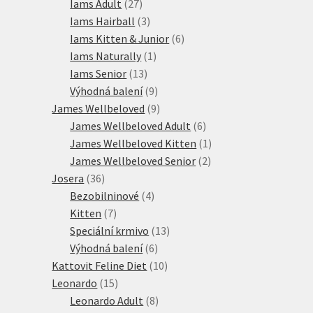
produktů
27
Iams Adult
27
produktů
3
Iams Hairball
3
produkty
6
Iams Kitten & Junior
6
1
produktů
Iams Naturally
1
13
produkt
Iams Senior
13
produktů
9
Výhodná balení
9
produktů
9
James Wellbeloved
9
produktů
6
James Wellbeloved Adult
6
produktů
1
James Wellbeloved Kitten
1
2
produkt
James Wellbeloved Senior
2
36
produkty
Josera
36
produktů
4
Bezobilninové
4
7
produkty
Kitten
7
produktů
13
Speciální krmivo
13
6
produktů
Výhodná balení
6
produktů
10
Kattovit Feline Diet
10
15
produktů
Leonardo
15
produktů
8
Leonardo Adult
8