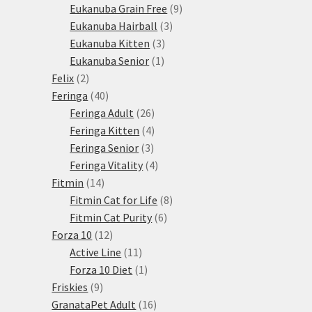
produktů
9
Eukanuba Grain Free
9
3
produktů
Eukanuba Hairball
3
3
produkty
Eukanuba Kitten
3
1
produkty
Eukanuba Senior
1
2
produkt
Felix
2
produkty
40
Feringa
40
produktů
26
Feringa Adult
26
produktů
4
Feringa Kitten
4
3
produkty
Feringa Senior
3
produkty
4
Feringa Vitality
4
14
produkty
Fitmin
14
produktů
8
Fitmin Cat for Life
8
6
produktů
Fitmin Cat Purity
6
12
produktů
Forza 10
12
produktů
11
Active Line
11
produktů
1
Forza 10 Diet
1
9
produkt
Friskies
9
produktů
16
GranataPet Adult
16