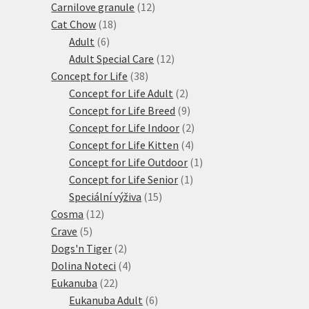
12
produkty
Carnilove granule
12
18
produktů
Cat Chow
18
6
produktů
Adult
6
produktů
12
Adult Special Care
12
38
produktů
Concept for Life
38
produktů
2
Concept for Life Adult
2
produkty
9
Concept for Life Breed
9
produktů
2
Concept for Life Indoor
2
4
produkty
Concept for Life Kitten
4
produkty
1
Concept for Life Outdoor
1
1
produkt
Concept for Life Senior
1
15
produkt
Speciální výživa
15
12
produktů
Cosma
12
5
produktů
Crave
5
produktů
2
Dogs'n Tiger
2
produkty
4
Dolina Noteci
4
22
produkty
Eukanuba
22
produktů
6
Eukanuba Adult
6