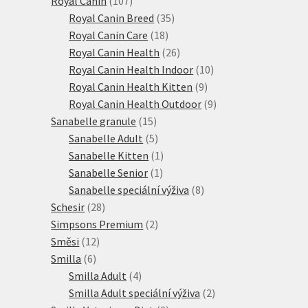
Royal Canin
107
produktů
35
Royal Canin Breed
35
18
produktů
Royal Canin Care
18
produktů
26
Royal Canin Health
26
produktů
10
Royal Canin Health Indoor
10
9
produktů
Royal Canin Health Kitten
9
produktů
9
Royal Canin Health Outdoor
9
15
produktů
Sanabelle granule
15
produktů
5
Sanabelle Adult
5
produktů
1
Sanabelle Kitten
1
1
produkt
Sanabelle Senior
1
produkt
8
Sanabelle speciální výživa
8
28
produktů
Schesir
28
produktů
2
Simpsons Premium
2
12
produkty
Směsi
12
6
produktů
Smilla
6
produktů
4
Smilla Adult
4
produkty
2
Smilla Adult speciální výživa
2