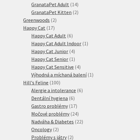
produktů
14
GranataPet Adult
14
produktů
2
GranataPet Kitten
2
2
produkty
Greenwoods
2
17
produkty
Happy Cat
17
produktů
6
Happy Cat Adult
6
produktů
1
Happy Cat Adult Indoor
1
4
produkt
Happy Cat Junior
4
produkty
1
Happy Cat Senior
1
produkt
4
Happy Cat Sensitive
4
produkty
1
Výhodná a míchaná balení
1
100
produkt
Hill's Feline
100
produktů
6
Alergie a intolerance
6
6
produktů
Dentální hygiena
6
produktů
17
Gastro problémy
17
produktů
24
Močové problémy
24
produktů
22
Nadváha & Diabetes
22
2
produktů
Oncology
2
produkty
2
Problémy s játry
2