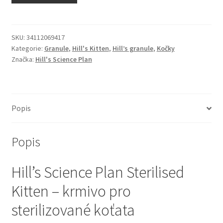
N&D Farmina pro kočky — Italské holistic krmivo
Odpočívadla pro kočky
SKU:
34112069417
Kategorie:
Granule
,
Hill's Kitten
,
Hill’s granule
,
Kočky
Značka:
Hill's Science Plan
Pamlsky pro kočky
Purizon pro kočky
Popis
Royal Canin pro kočky
Popis
Škrabadla pro kočky
Hill’s Science Plan Sterilised
Veterinární dieta pro kočky
Kitten – krmivo pro
Vše pro psy — Krmivo, doplňky, vybavení
sterilizované koťata
Boudy a výběhy