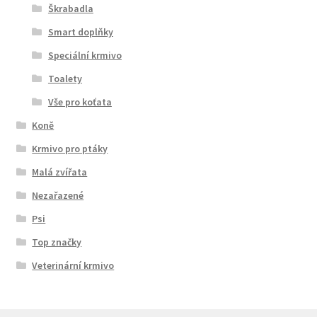
Škrabadla
Smart doplňky
Speciální krmivo
Toalety
Vše pro koťata
Koně
Krmivo pro ptáky
Malá zvířata
Nezařazené
Psi
Top značky
Veterinární krmivo