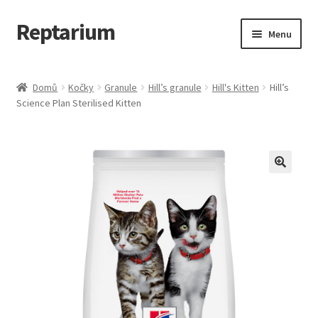
Reptarium
Přeskočit
Přejít
Menu
na
k
navigaci
obsahu
Úvodní stránka
webu
Domů
Kočky
Granule
Hill’s granule
Hill's Kitten
Hill’s
Science Plan Sterilised Kitten
Košík
Malá zvířata — Klece, krmivo, vybavení
Můj účet
Obchod
Pokladna
Vše pro kočky