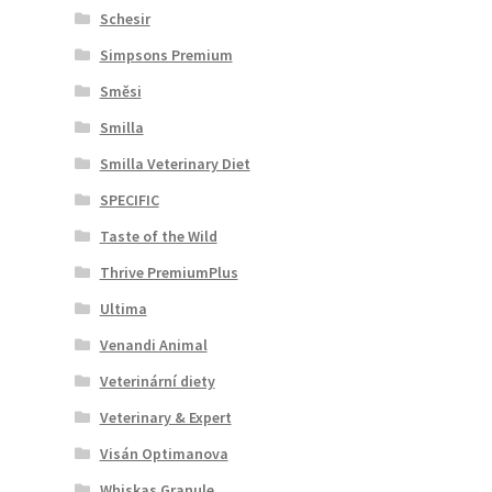
Schesir
Simpsons Premium
Směsi
Smilla
Smilla Veterinary Diet
SPECIFIC
Taste of the Wild
Thrive PremiumPlus
Ultima
Venandi Animal
Veterinární diety
Veterinary & Expert
Visán Optimanova
Whiskas Granule