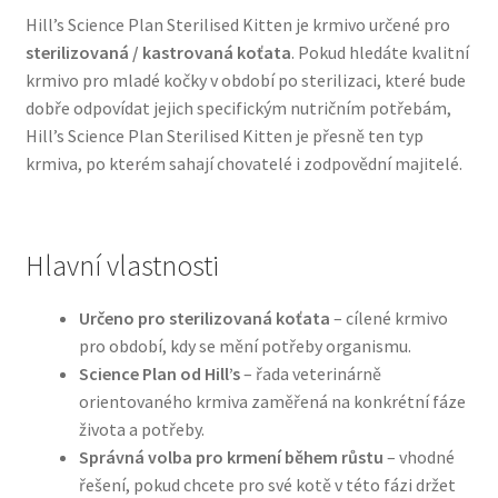
Hill’s Science Plan Sterilised Kitten je krmivo určené pro
sterilizovaná / kastrovaná koťata
. Pokud hledáte kvalitní
Bozita pro psy — Švédské krmivo s nordickou kvalitou
krmivo pro mladé kočky v období po sterilizaci, které bude
dobře odpovídat jejich specifickým nutričním potřebám,
Brit pro psy
Hill’s Science Plan Sterilised Kitten je přesně ten typ
krmiva, po kterém sahají chovatelé i zodpovědní majitelé.
Granule pro psy
Natural Trainer pro psy — Italské krmivo s
přírodními složkami
Hlavní vlastnosti
Happy Dog — Německá kvalita a přirozené složení
Určeno pro sterilizovaná koťata
– cílené krmivo
pro období, kdy se mění potřeby organismu.
Science Plan od Hill’s
– řada veterinárně
Hill’s pro psy
orientovaného krmiva zaměřená na konkrétní fáze
života a potřeby.
Hračky pro psy
Správná volba pro krmení během růstu
– vhodné
řešení, pokud chcete pro své kotě v této fázi držet
Konzervy a kapsičky pro psy