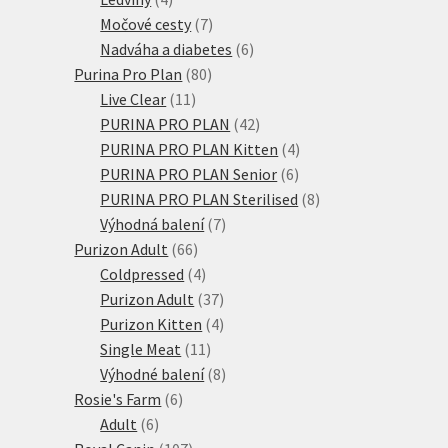
produkty
7
Močové cesty
7
produktů
6
Nadváha a diabetes
6
80
produktů
Purina Pro Plan
80
11
produktů
Live Clear
11
produktů
42
PURINA PRO PLAN
42
produktů
4
PURINA PRO PLAN Kitten
4
6
produkty
PURINA PRO PLAN Senior
6
produktů
8
PURINA PRO PLAN Sterilised
8
7
produktů
Výhodná balení
7
66
produktů
Purizon Adult
66
produktů
4
Coldpressed
4
produkty
37
Purizon Adult
37
produktů
4
Purizon Kitten
4
11
produkty
Single Meat
11
produktů
8
Výhodné balení
8
6
produktů
Rosie's Farm
6
6
produktů
Adult
6
produktů
107