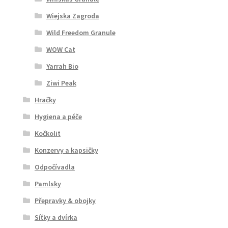
Wiejska Zagroda
Wild Freedom Granule
WOW Cat
Yarrah Bio
Ziwi Peak
Hračky
Hygiena a péče
Kočkolit
Konzervy a kapsičky
Odpočívadla
Pamlsky
Přepravky & obojky
Síťky a dvírka