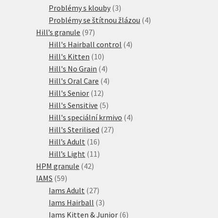
produkty
3
Problémy s klouby
3
produkty
4
Problémy se štítnou žlázou
4
97
produkty
Hill’s granule
97
produktů
4
Hill's Hairball control
4
10
produkty
Hill's Kitten
10
produktů
4
Hill's No Grain
4
produkty
4
Hill's Oral Care
4
12
produkty
Hill's Senior
12
produktů
5
Hill's Sensitive
5
produktů
4
Hill's speciální krmivo
4
27
produkty
Hill's Sterilised
27
16
produktů
Hill’s Adult
16
produktů
11
Hill’s Light
11
42
produktů
HPM granule
42
59
produktů
IAMS
59
produktů
27
Iams Adult
27
produktů
3
Iams Hairball
3
produkty
6
Iams Kitten & Junior
6