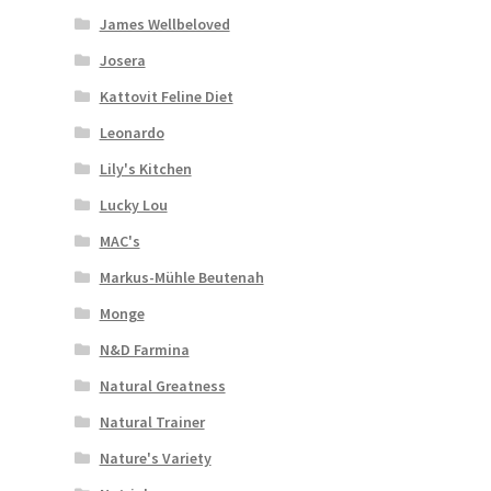
James Wellbeloved
Josera
Kattovit Feline Diet
Leonardo
Lily's Kitchen
Lucky Lou
MAC's
Markus-Mühle Beutenah
Monge
N&D Farmina
Natural Greatness
Natural Trainer
Nature's Variety