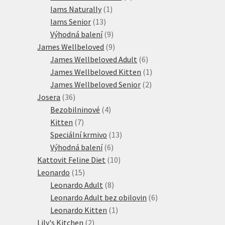
1
produktů
Iams Naturally
1
13
produkt
Iams Senior
13
produktů
9
Výhodná balení
9
produktů
9
James Wellbeloved
9
produktů
6
James Wellbeloved Adult
6
produktů
1
James Wellbeloved Kitten
1
2
produkt
James Wellbeloved Senior
2
36
produkty
Josera
36
produktů
4
Bezobilninové
4
7
produkty
Kitten
7
produktů
13
Speciální krmivo
13
6
produktů
Výhodná balení
6
produktů
10
Kattovit Feline Diet
10
15
produktů
Leonardo
15
produktů
8
Leonardo Adult
8
produktů
6
Leonardo Adult bez obilovin
6
1
produktů
Leonardo Kitten
1
2
produkt
Lily's Kitchen
2