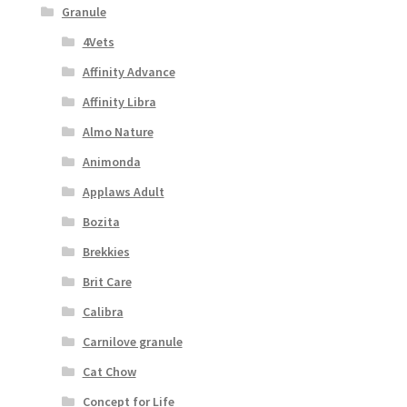
Granule
4Vets
Affinity Advance
Affinity Libra
Almo Nature
Animonda
Applaws Adult
Bozita
Brekkies
Brit Care
Calibra
Carnilove granule
Cat Chow
Concept for Life