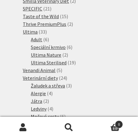
2
produkty
Smilla Veterinary Diet
2
21
produkty
SPECIFIC
21
produktů
15
Taste of the Wild
15
produktů
2
Thrive PremiumPlus
2
33
produkty
Ultima
33
produktů
6
Adult
6
produktů
6
Speciální krmivo
6
2
produktů
Ultima Nature
2
produkty
19
Ultima Sterilised
19
5
produktů
Venandi Animal
5
produktů
24
Veterinární diety
24
produktů
3
Žaludek a střeva
3
4
produkty
Alergie
4
2
produkty
Játra
2
produkty
4
Ledviny
4
produkty
6
Močové cesty
6
produktů
5
Nadváha & diabetes
5
0
75
produktů
Hledat:
Hledat
Veterinary & Expert
75