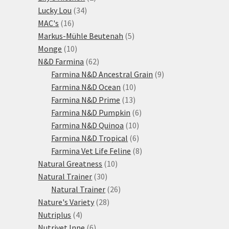
34
produkty
Lucky Lou
34
16
produktů
MAC's
16
produktů
5
Markus-Mühle Beutenah
5
10
produktů
Monge
10
produktů
62
N&D Farmina
62
produktů
9
Farmina N&D Ancestral Grain
9
10
produktů
Farmina N&D Ocean
10
13
produktů
Farmina N&D Prime
13
produktů
6
Farmina N&D Pumpkin
6
10
produktů
Farmina N&D Quinoa
10
produktů
6
Farmina N&D Tropical
6
produktů
8
Farmina Vet Life Feline
8
10
produktů
Natural Greatness
10
30
produktů
Natural Trainer
30
produktů
26
Natural Trainer
26
28
produktů
Nature's Variety
28
4
produktů
Nutriplus
4
produkty
6
Nutrivet Inne
6