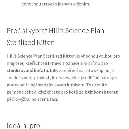
jednotnou stravu s jasným určením.
N&D Farmina pro psy — Italské holistic krmivo
Proč si vybrat Hill’s Science Plan
Oblečky pro psy
Sterilised Kitten
Pamlsky pro psy
Hill’s Science Plan Sterilised Kitten je vhodnou volbou pro
Pelíšky pro psy
majitele, kteří chtějí krmivo s označením přímo pro
sterilizované koťata
. Díky zaměření na tuto skupinu je
Ortopedické pelíšky
snadné zvolit produkt, který respektuje odlišné nároky v
porovnání s běžným růstovým krmivem. To oceníte
Přepravky pro psy
zejména tehdy, když chcete pro kotě zajistit konzistentní
péči o výživu po sterilizaci.
Purizon pro psy — Vysoký obsah masa, bez obilovin
Royal Canin pro psy
Ideální pro