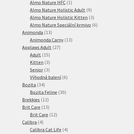
produktů
1
Almo Nature HFC
1
produkt
9
Almo Nature Holistic Adult
9
produktů
3
Almo Nature Holistic Kitten
3
produkty
6
Almo Nature Speciální krmivo
6
13
produktů
Animonda
13
produktů
13
Animonda Carny
13
27
produktů
Applaws Adult
27
15
produktů
Adult
15
produktů
3
Kitten
3
3
produkty
Senior
3
produkty
6
Výhodná balení
6
34
produktů
Bozita
34
produktů
30
Bozita Feline
30
12
produktů
Brekkies
12
produktů
13
Brit Care
13
produktů
12
Brit Care
12
4
produktů
Calibra
4
produkty
4
Calibra Cat Life
4