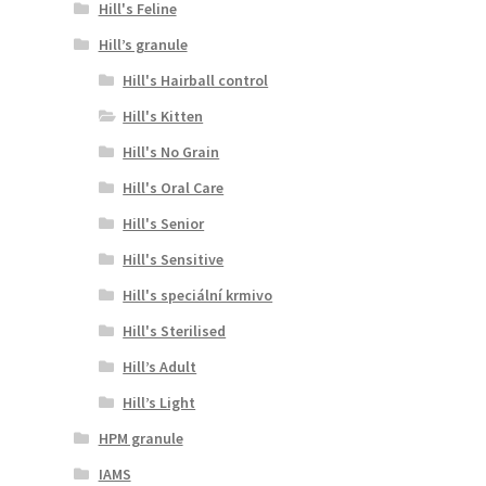
Hill's Feline
Hill’s granule
Hill's Hairball control
Hill's Kitten
Hill's No Grain
Hill's Oral Care
Hill's Senior
Hill's Sensitive
Hill's speciální krmivo
Hill's Sterilised
Hill’s Adult
Hill’s Light
HPM granule
IAMS