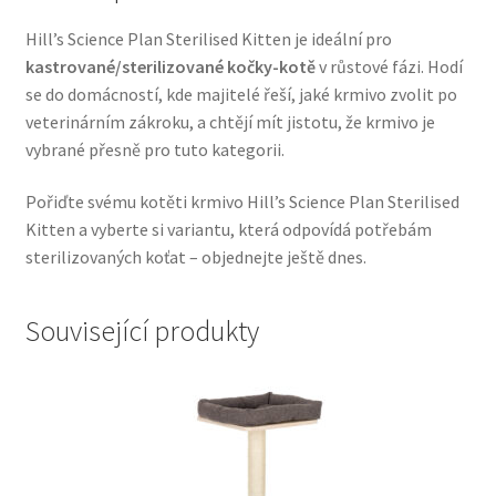
Veterinární dieta pro psy
Hill’s Science Plan Sterilised Kitten je ideální pro
kastrované/sterilizované kočky-kotě
v růstové fázi. Hodí
Vodítka a obojky
se do domácností, kde majitelé řeší, jaké krmivo zvolit po
veterinárním zákroku, a chtějí mít jistotu, že krmivo je
Wolf of Wilderness
vybrané přesně pro tuto kategorii.
Pořiďte svému kotěti krmivo Hill’s Science Plan Sterilised
Kitten a vyberte si variantu, která odpovídá potřebám
sterilizovaných koťat – objednejte ještě dnes.
Související produkty