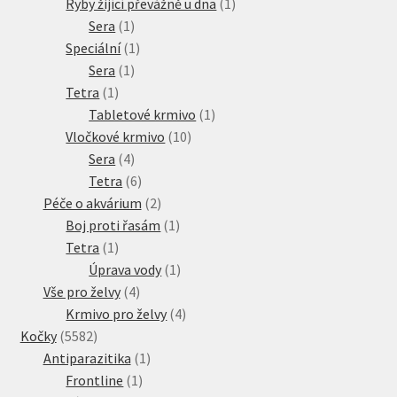
produkt
1
Ryby žijící převážně u dna
1
1
produkt
Sera
1
produkt
1
Speciální
1
1
produkt
Sera
1
1
produkt
Tetra
1
produkt
1
Tabletové krmivo
1
10
produkt
Vločkové krmivo
10
4
produktů
Sera
4
produkty
6
Tetra
6
produktů
2
Péče o akvárium
2
produkty
1
Boj proti řasám
1
1
produkt
Tetra
1
produkt
1
Úprava vody
1
4
produkt
Vše pro želvy
4
produkty
4
Krmivo pro želvy
4
5582
produkty
Kočky
5582
produktů
1
Antiparazitika
1
1
produkt
Frontline
1