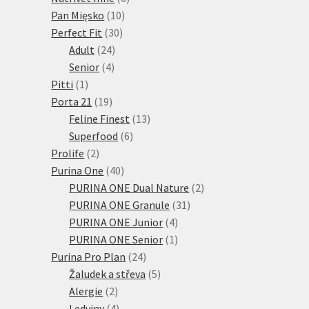
10
produktů
Pan Mięsko
10
30
produktů
Perfect Fit
30
24
produktů
Adult
24
4
produktů
Senior
4
1
produkty
Pitti
1
produkt
19
Porta 21
19
produktů
13
Feline Finest
13
6
produktů
Superfood
6
2
produktů
Prolife
2
produkty
40
Purina One
40
produktů
2
PURINA ONE Dual Nature
2
31
produkty
PURINA ONE Granule
31
4
produktů
PURINA ONE Junior
4
produkty
1
PURINA ONE Senior
1
24
produkt
Purina Pro Plan
24
produktů
5
Žaludek a střeva
5
2
produktů
Alergie
2
produkty
4
Ledviny
4