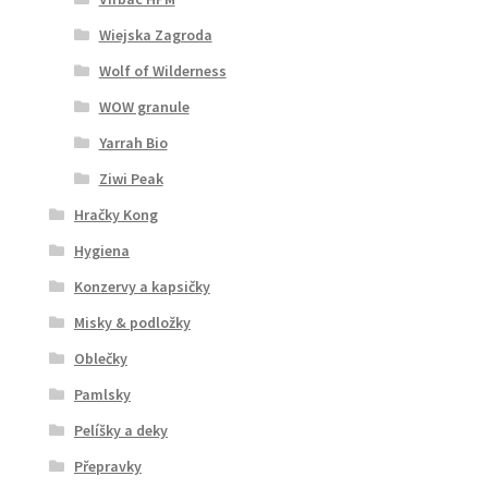
Wiejska Zagroda
Wolf of Wilderness
WOW granule
Yarrah Bio
Ziwi Peak
Hračky Kong
Hygiena
Konzervy a kapsičky
Misky & podložky
Oblečky
Pamlsky
Pelíšky a deky
Přepravky