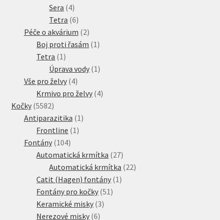
4
produktů
Sera
4
produkty
6
Tetra
6
produktů
2
Péče o akvárium
2
produkty
1
Boj proti řasám
1
1
produkt
Tetra
1
produkt
1
Úprava vody
1
4
produkt
Vše pro želvy
4
produkty
4
Krmivo pro želvy
4
5582
produkty
Kočky
5582
produktů
1
Antiparazitika
1
1
produkt
Frontline
1
104
produkt
Fontány
104
produktů
27
Automatická krmítka
27
produktů
22
Automatická krmítka
22
1
produktů
Catit (Hagen) fontány
1
51
produkt
Fontány pro kočky
51
3
produktů
Keramické misky
3
6
produkty
Nerezové misky
6