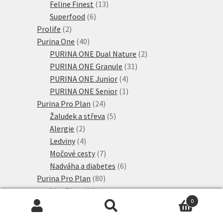
produktů
13
Feline Finest
13
6
produktů
Superfood
6
2
produktů
Prolife
2
produkty
40
Purina One
40
produktů
2
PURINA ONE Dual Nature
2
31
produkty
PURINA ONE Granule
31
4
produktů
PURINA ONE Junior
4
produkty
1
PURINA ONE Senior
1
24
produkt
Purina Pro Plan
24
produktů
5
Žaludek a střeva
5
2
produktů
Alergie
2
produkty
4
Ledviny
4
produkty
7
Močové cesty
7
produktů
6
Nadváha a diabetes
6
80
produktů
Purina Pro Plan
80
11
produktů
Live Clear
11
0
produktů
42
PURINA PRO PLAN
42
Hledat:
Hledat
produktů
4
PURINA PRO PLAN Kitten
4