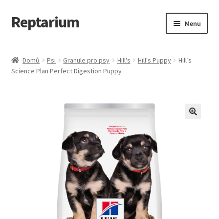
Reptarium
Přeskočit
Přejít
Menu
na
k
navigaci
obsahu
Úvodní stránka
webu
Domů
Psi
Granule pro psy
Hill's
Hill's Puppy
Hill’s
Science Plan Perfect Digestion Puppy
Košík
Malá zvířata — Klece, krmivo, vybavení
Můj účet
Obchod
Pokladna
Vše pro kočky