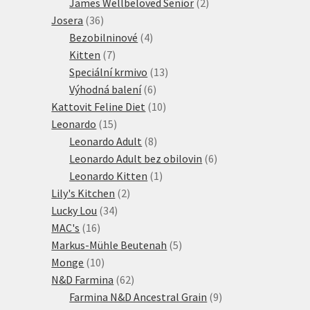
2
produkt
James Wellbeloved Senior
2
36
produkty
Josera
36
produktů
4
Bezobilninové
4
7
produkty
Kitten
7
produktů
13
Speciální krmivo
13
6
produktů
Výhodná balení
6
produktů
10
Kattovit Feline Diet
10
15
produktů
Leonardo
15
produktů
8
Leonardo Adult
8
produktů
6
Leonardo Adult bez obilovin
6
1
produktů
Leonardo Kitten
1
2
produkt
Lily's Kitchen
2
34
produkty
Lucky Lou
34
16
produktů
MAC's
16
produktů
5
Markus-Mühle Beutenah
5
10
produktů
Monge
10
produktů
62
N&D Farmina
62
produktů
9
Farmina N&D Ancestral Grain
9