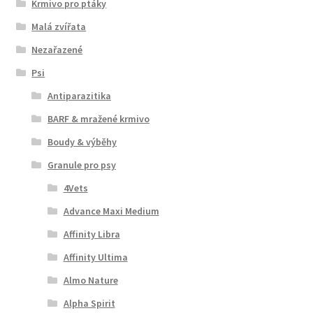
Krmivo pro ptáky
Malá zvířata
Nezařazené
Psi
Antiparazitika
BARF & mražené krmivo
Boudy & výběhy
Granule pro psy
4Vets
Advance Maxi Medium
Affinity Libra
Affinity Ultima
Almo Nature
Alpha Spirit