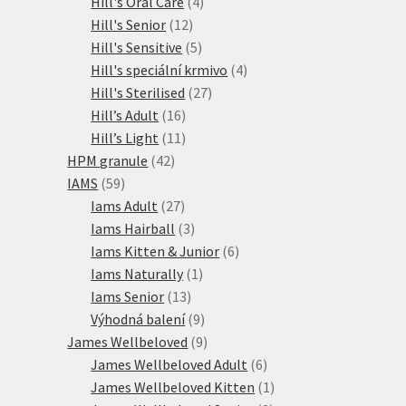
produkty
4
Hill's Oral Care
4
12
produkty
Hill's Senior
12
produktů
5
Hill's Sensitive
5
produktů
4
Hill's speciální krmivo
4
27
produkty
Hill's Sterilised
27
16
produktů
Hill’s Adult
16
produktů
11
Hill’s Light
11
42
produktů
HPM granule
42
59
produktů
IAMS
59
produktů
27
Iams Adult
27
produktů
3
Iams Hairball
3
produkty
6
Iams Kitten & Junior
6
1
produktů
Iams Naturally
1
13
produkt
Iams Senior
13
produktů
9
Výhodná balení
9
produktů
9
James Wellbeloved
9
produktů
6
James Wellbeloved Adult
6
produktů
1
James Wellbeloved Kitten
1