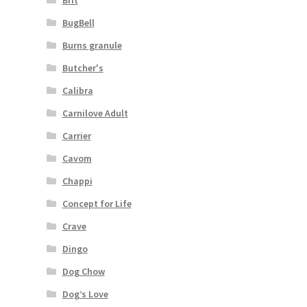
BugBell
Burns granule
Butcher's
Calibra
Carnilove Adult
Carrier
Cavom
Chappi
Concept for Life
Crave
Dingo
Dog Chow
Dog’s Love