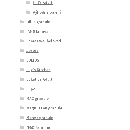
Hill’s Adult
Výhodná balení
Hill’s granule
IAMS krmiva
James Wellbeloved
Josera
JULIUS
Lily's Kitchen
Lukullus Adult
Lupo
MAC granule
Magnusson granule
Monge granule
N&D Farmina