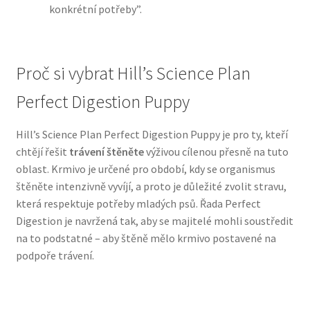
konkrétní potřeby”.
N&D Farmina pro psy — Italské holistic krmivo
Proč si vybrat Hill’s Science Plan
Oblečky pro psy
Perfect Digestion Puppy
Pamlsky pro psy
Hill’s Science Plan Perfect Digestion Puppy je pro ty, kteří
Pelíšky pro psy
chtějí řešit
trávení štěněte
výživou cílenou přesně na tuto
oblast. Krmivo je určené pro období, kdy se organismus
Ortopedické pelíšky
štěněte intenzivně vyvíjí, a proto je důležité zvolit stravu,
která respektuje potřeby mladých psů. Řada Perfect
Přepravky pro psy
Digestion je navržená tak, aby se majitelé mohli soustředit
na to podstatné – aby štěně mělo krmivo postavené na
Purizon pro psy — Vysoký obsah masa, bez obilovin
podpoře trávení.
Royal Canin pro psy