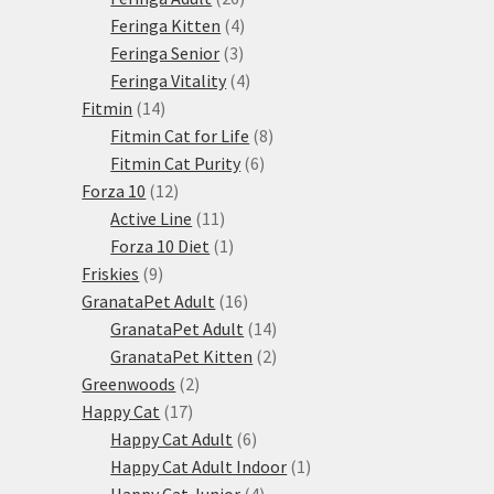
produktů
4
Feringa Kitten
4
3
produkty
Feringa Senior
3
produkty
4
Feringa Vitality
4
14
produkty
Fitmin
14
produktů
8
Fitmin Cat for Life
8
6
produktů
Fitmin Cat Purity
6
12
produktů
Forza 10
12
produktů
11
Active Line
11
produktů
1
Forza 10 Diet
1
9
produkt
Friskies
9
produktů
16
GranataPet Adult
16
produktů
14
GranataPet Adult
14
produktů
2
GranataPet Kitten
2
2
produkty
Greenwoods
2
17
produkty
Happy Cat
17
produktů
6
Happy Cat Adult
6
produktů
1
Happy Cat Adult Indoor
1
4
produkt
Happy Cat Junior
4