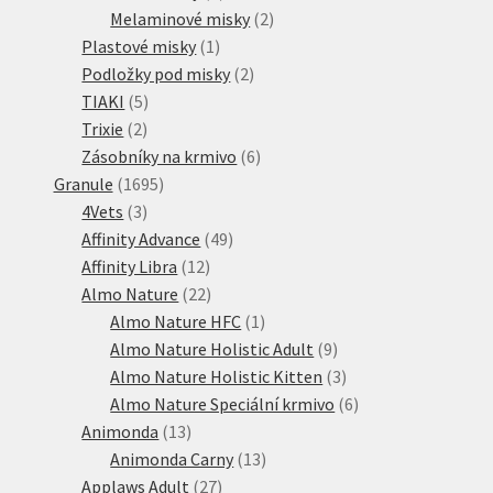
produktů
2
Melaminové misky
2
1
produkty
Plastové misky
1
produkt
2
Podložky pod misky
2
5
produkty
TIAKI
5
2
produktů
Trixie
2
produkty
6
Zásobníky na krmivo
6
1695
produktů
Granule
1695
3
produktů
4Vets
3
produkty
49
Affinity Advance
49
12
produktů
Affinity Libra
12
produktů
22
Almo Nature
22
produktů
1
Almo Nature HFC
1
produkt
9
Almo Nature Holistic Adult
9
produktů
3
Almo Nature Holistic Kitten
3
produkty
6
Almo Nature Speciální krmivo
6
13
produktů
Animonda
13
produktů
13
Animonda Carny
13
27
produktů
Applaws Adult
27