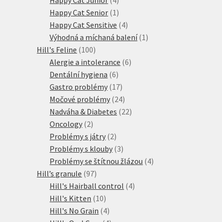
produkty
1
Happy Cat Senior
1
produkt
4
Happy Cat Sensitive
4
produkty
1
Výhodná a míchaná balení
1
100
produkt
Hill's Feline
100
produktů
6
Alergie a intolerance
6
6
produktů
Dentální hygiena
6
produktů
17
Gastro problémy
17
produktů
24
Močové problémy
24
produktů
22
Nadváha & Diabetes
22
2
produktů
Oncology
2
produkty
2
Problémy s játry
2
produkty
3
Problémy s klouby
3
produkty
4
Problémy se štítnou žlázou
4
97
produkty
Hill’s granule
97
produktů
4
Hill's Hairball control
4
10
produkty
Hill's Kitten
10
produktů
4
Hill's No Grain
4