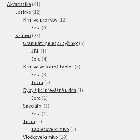
41
produkty
Akvaristika
41
produktů
12
Jezírko
12
produktů
12
Krmivo pro ryby
12
6
produktů
Sera
6
23
produktů
Krmivo
23
produktů
5
Granulát/ pelety / tyčinky
5
1
produktů
JBL
1
produkt
4
Sera
4
produkty
5
Krmivo ve formě tablet
5
3
produktů
Sera
3
produkty
1
Tetra
1
produkt
1
Ryby žijící převážně u dna
1
1
produkt
Sera
1
produkt
1
Speciální
1
1
produkt
Sera
1
1
produkt
Tetra
1
produkt
1
Tabletové krmivo
1
10
produkt
Vločkové krmivo
10