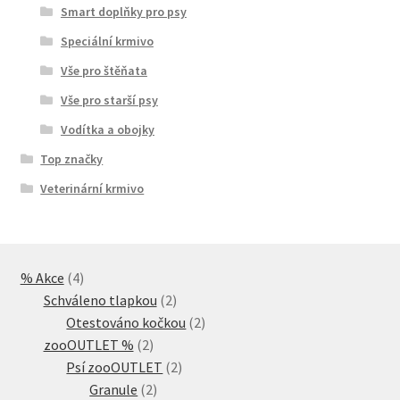
Smart doplňky pro psy
Speciální krmivo
Vše pro štěňata
Vše pro starší psy
Vodítka a obojky
Top značky
Veterinární krmivo
4
% Akce
4
produkty
2
Schváleno tlapkou
2
produkty
2
Otestováno kočkou
2
2
produkty
zooOUTLET %
2
produkty
2
Psí zooOUTLET
2
2
produkty
Granule
2