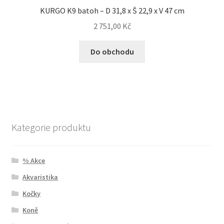
KURGO K9 batoh – D 31,8 x Š 22,9 x V 47 cm
2 751,00
Kč
Do obchodu
Kategorie produktu
% Akce
Akvaristika
Kočky
Koně