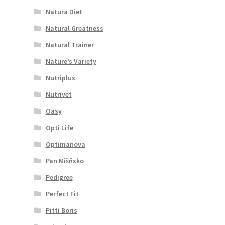
Natura Diet
Natural Greatness
Natural Trainer
Nature’s Variety
Nutriplus
Nutrivet
Oasy
Opti Life
Optimanova
Pan Mišňsko
Pedigree
Perfect Fit
Pitti Boris