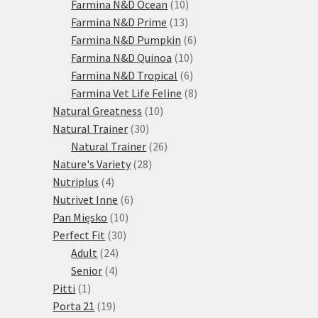
10
produktů
Farmina N&D Ocean
10
13
produktů
Farmina N&D Prime
13
produktů
6
Farmina N&D Pumpkin
6
10
produktů
Farmina N&D Quinoa
10
produktů
6
Farmina N&D Tropical
6
produktů
8
Farmina Vet Life Feline
8
10
produktů
Natural Greatness
10
30
produktů
Natural Trainer
30
produktů
26
Natural Trainer
26
28
produktů
Nature's Variety
28
4
produktů
Nutriplus
4
produkty
6
Nutrivet Inne
6
10
produktů
Pan Mięsko
10
30
produktů
Perfect Fit
30
24
produktů
Adult
24
4
produktů
Senior
4
1
produkty
Pitti
1
produkt
19
Porta 21
19