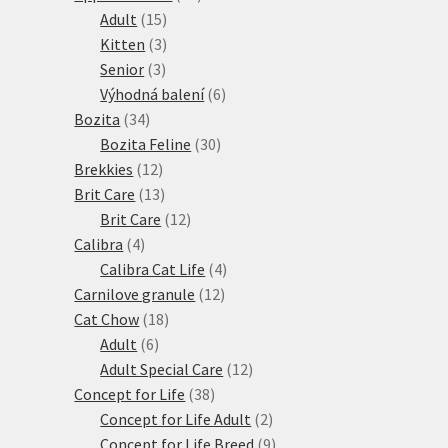
15
produktů
Adult
15
produktů
3
Kitten
3
3
produkty
Senior
3
produkty
6
Výhodná balení
6
34
produktů
Bozita
34
produktů
30
Bozita Feline
30
12
produktů
Brekkies
12
produktů
13
Brit Care
13
produktů
12
Brit Care
12
4
produktů
Calibra
4
produkty
4
Calibra Cat Life
4
12
produkty
Carnilove granule
12
18
produktů
Cat Chow
18
6
produktů
Adult
6
produktů
12
Adult Special Care
12
38
produktů
Concept for Life
38
produktů
2
Concept for Life Adult
2
produkty
9
Concept for Life Breed
9