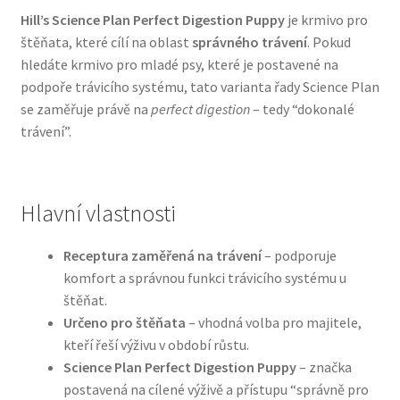
Hill’s Science Plan Perfect Digestion Puppy
je krmivo pro
štěňata, které cílí na oblast
správného trávení
. Pokud
Bozita pro psy — Švédské krmivo s nordickou kvalitou
hledáte krmivo pro mladé psy, které je postavené na
podpoře trávicího systému, tato varianta řady Science Plan
Brit pro psy
se zaměřuje právě na
perfect digestion
– tedy “dokonalé
trávení”.
Granule pro psy
Natural Trainer pro psy — Italské krmivo s
přírodními složkami
Hlavní vlastnosti
Happy Dog — Německá kvalita a přirozené složení
Receptura zaměřená na trávení
– podporuje
komfort a správnou funkci trávicího systému u
štěňat.
Hill’s pro psy
Určeno pro štěňata
– vhodná volba pro majitele,
kteří řeší výživu v období růstu.
Hračky pro psy
Science Plan Perfect Digestion Puppy
– značka
postavená na cílené výživě a přístupu “správně pro
Konzervy a kapsičky pro psy