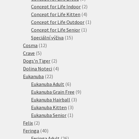
produktů
2
Concept for Life Indoor
2
4
produkty
Concept for Life Kitten
4
produkty
1
Concept for Life Outdoor
1
1
produkt
Concept for Life Senior
1
15
produkt
Speciální výživa
15
12
produktů
Cosma
12
5
produktů
Crave
5
produktů
2
Dogs'n Tiger
2
produkty
4
Dolina Noteci
4
22
produkty
Eukanuba
22
produktů
6
Eukanuba Adult
6
produktů
9
Eukanuba Grain Free
9
3
produktů
Eukanuba Hairball
3
3
produkty
Eukanuba Kitten
3
1
produkty
Eukanuba Senior
1
2
produkt
Felix
2
produkty
40
Feringa
40
produktů
26
Feringa Adult
26