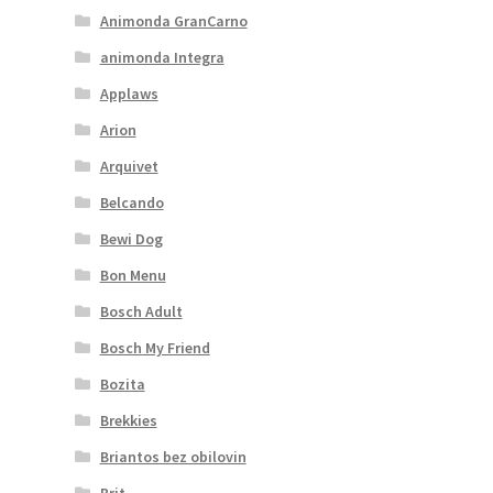
Animonda GranCarno
animonda Integra
Applaws
Arion
Arquivet
Belcando
Bewi Dog
Bon Menu
Bosch Adult
Bosch My Friend
Bozita
Brekkies
Briantos bez obilovin
Brit