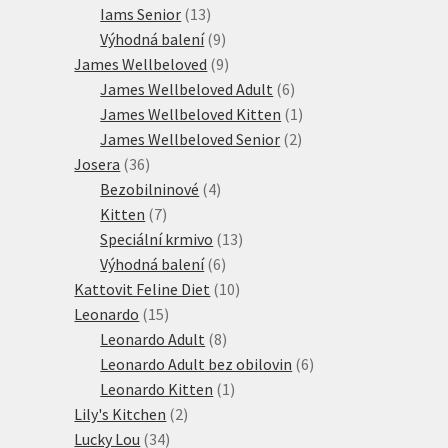
13
produkt
Iams Senior
13
produktů
9
Výhodná balení
9
produktů
9
James Wellbeloved
9
produktů
6
James Wellbeloved Adult
6
produktů
1
James Wellbeloved Kitten
1
2
produkt
James Wellbeloved Senior
2
36
produkty
Josera
36
produktů
4
Bezobilninové
4
7
produkty
Kitten
7
produktů
13
Speciální krmivo
13
6
produktů
Výhodná balení
6
produktů
10
Kattovit Feline Diet
10
15
produktů
Leonardo
15
produktů
8
Leonardo Adult
8
produktů
6
Leonardo Adult bez obilovin
6
1
produktů
Leonardo Kitten
1
2
produkt
Lily's Kitchen
2
34
produkty
Lucky Lou
34