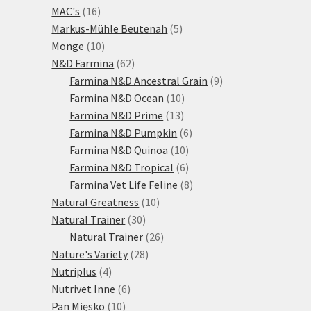
16
produktů
MAC's
16
produktů
5
Markus-Mühle Beutenah
5
10
produktů
Monge
10
produktů
62
N&D Farmina
62
produktů
9
Farmina N&D Ancestral Grain
9
10
produktů
Farmina N&D Ocean
10
13
produktů
Farmina N&D Prime
13
produktů
6
Farmina N&D Pumpkin
6
10
produktů
Farmina N&D Quinoa
10
produktů
6
Farmina N&D Tropical
6
produktů
8
Farmina Vet Life Feline
8
10
produktů
Natural Greatness
10
30
produktů
Natural Trainer
30
produktů
26
Natural Trainer
26
28
produktů
Nature's Variety
28
4
produktů
Nutriplus
4
produkty
6
Nutrivet Inne
6
10
produktů
Pan Mięsko
10