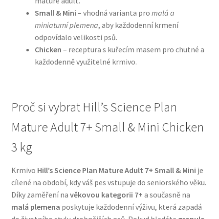
mature adult.
Small & Mini
– vhodná varianta pro
malá a
N&D Farmina pro psy — Italské holistic krmivo
miniaturní plemena
, aby každodenní krmení
odpovídalo velikosti psů.
Chicken
– receptura s kuřecím masem pro chutné a
Oblečky pro psy
každodenně využitelné krmivo.
Pamlsky pro psy
Pelíšky pro psy
Proč si vybrat Hill’s Science Plan
Mature Adult 7+ Small & Mini Chicken
Ortopedické pelíšky
3 kg
Přepravky pro psy
Krmivo
Hill’s Science Plan Mature Adult 7+ Small & Mini
je
Purizon pro psy — Vysoký obsah masa, bez obilovin
cílené na období, kdy váš pes vstupuje do seniorského věku.
Díky zaměření na
věkovou kategorii 7+
a současně na
Royal Canin pro psy
malá plemena
poskytuje každodenní výživu, která zapadá
do životního stylu drobnějších psů. Pokud hledáte
granule