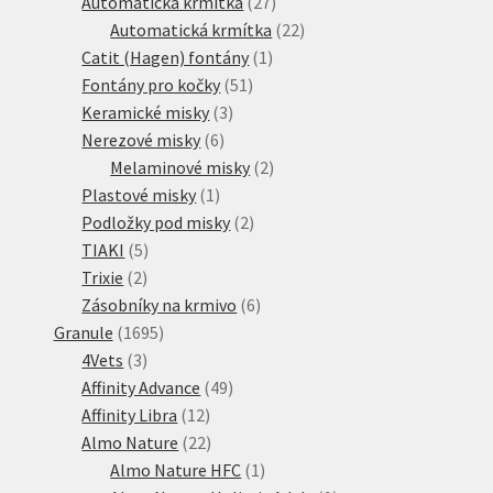
produktů
27
Automatická krmítka
27
produktů
22
Automatická krmítka
22
1
produktů
Catit (Hagen) fontány
1
51
produkt
Fontány pro kočky
51
3
produktů
Keramické misky
3
6
produkty
Nerezové misky
6
produktů
2
Melaminové misky
2
1
produkty
Plastové misky
1
produkt
2
Podložky pod misky
2
5
produkty
TIAKI
5
2
produktů
Trixie
2
produkty
6
Zásobníky na krmivo
6
1695
produktů
Granule
1695
3
produktů
4Vets
3
produkty
49
Affinity Advance
49
12
produktů
Affinity Libra
12
produktů
22
Almo Nature
22
produktů
1
Almo Nature HFC
1