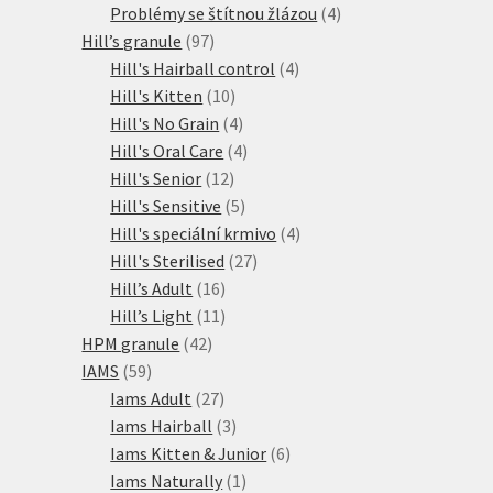
produkty
4
Problémy se štítnou žlázou
4
97
produkty
Hill’s granule
97
produktů
4
Hill's Hairball control
4
10
produkty
Hill's Kitten
10
produktů
4
Hill's No Grain
4
produkty
4
Hill's Oral Care
4
12
produkty
Hill's Senior
12
produktů
5
Hill's Sensitive
5
produktů
4
Hill's speciální krmivo
4
27
produkty
Hill's Sterilised
27
16
produktů
Hill’s Adult
16
produktů
11
Hill’s Light
11
42
produktů
HPM granule
42
59
produktů
IAMS
59
produktů
27
Iams Adult
27
produktů
3
Iams Hairball
3
produkty
6
Iams Kitten & Junior
6
1
produktů
Iams Naturally
1