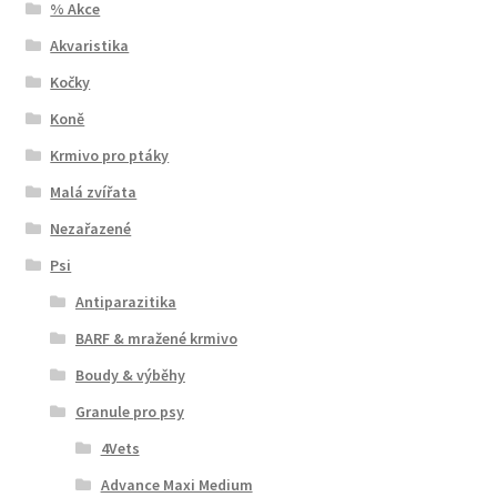
% Akce
Akvaristika
Kočky
Koně
Krmivo pro ptáky
Malá zvířata
Nezařazené
Psi
Antiparazitika
BARF & mražené krmivo
Boudy & výběhy
Granule pro psy
4Vets
Advance Maxi Medium