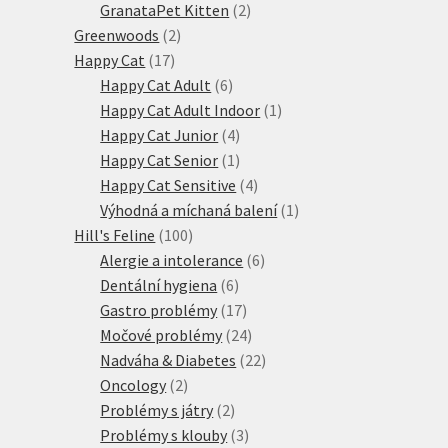
produktů
2
GranataPet Kitten
2
2
produkty
Greenwoods
2
17
produkty
Happy Cat
17
produktů
6
Happy Cat Adult
6
produktů
1
Happy Cat Adult Indoor
1
4
produkt
Happy Cat Junior
4
produkty
1
Happy Cat Senior
1
produkt
4
Happy Cat Sensitive
4
produkty
1
Výhodná a míchaná balení
1
100
produkt
Hill's Feline
100
produktů
6
Alergie a intolerance
6
6
produktů
Dentální hygiena
6
produktů
17
Gastro problémy
17
produktů
24
Močové problémy
24
produktů
22
Nadváha & Diabetes
22
2
produktů
Oncology
2
produkty
2
Problémy s játry
2
produkty
3
Problémy s klouby
3