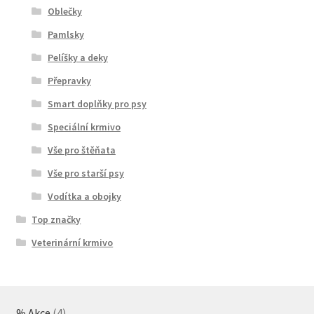
Oblečky
Pamlsky
Pelíšky a deky
Přepravky
Smart doplňky pro psy
Speciální krmivo
Vše pro štěňata
Vše pro starší psy
Vodítka a obojky
Top značky
Veterinární krmivo
4
% Akce
4