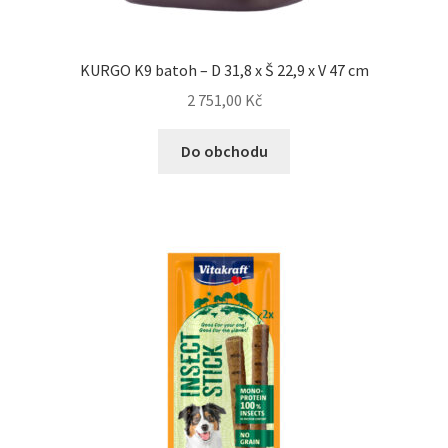
KURGO K9 batoh – D 31,8 x Š 22,9 x V 47 cm
2 751,00
Kč
Do obchodu