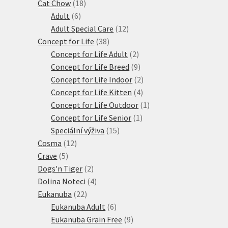
18
produktů
Cat Chow
18
6
produktů
Adult
6
produktů
12
Adult Special Care
12
38
produktů
Concept for Life
38
produktů
2
Concept for Life Adult
2
produkty
9
Concept for Life Breed
9
produktů
2
Concept for Life Indoor
2
4
produkty
Concept for Life Kitten
4
produkty
1
Concept for Life Outdoor
1
1
produkt
Concept for Life Senior
1
15
produkt
Speciální výživa
15
12
produktů
Cosma
12
5
produktů
Crave
5
produktů
2
Dogs'n Tiger
2
produkty
4
Dolina Noteci
4
22
produkty
Eukanuba
22
produktů
6
Eukanuba Adult
6
produktů
9
Eukanuba Grain Free
9