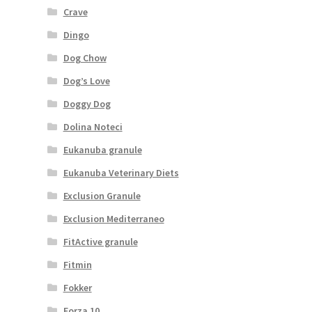
Crave
Dingo
Dog Chow
Dog’s Love
Doggy Dog
Dolina Noteci
Eukanuba granule
Eukanuba Veterinary Diets
Exclusion Granule
Exclusion Mediterraneo
FitActive granule
Fitmin
Fokker
Forza 10