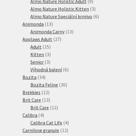
produkt
9
Almo Nature Holistic Adult
9
produktů
3
Almo Nature Holistic Kitten
3
produkty
6
Almo Nature Speciální krmivo
6
13
produktů
Animonda
13
produktů
13
Animonda Carny
13
27
produktů
Applaws Adult
27
15
produktů
Adult
15
produktů
3
Kitten
3
3
produkty
Senior
3
produkty
6
Výhodná balení
6
34
produktů
Bozita
34
produktů
30
Bozita Feline
30
12
produktů
Brekkies
12
produktů
13
Brit Care
13
produktů
12
Brit Care
12
4
produktů
Calibra
4
produkty
4
Calibra Cat Life
4
12
produkty
Carnilove granule
12