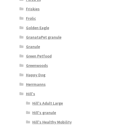
Friskies
Frolic
Golden Eagle
GranataPet granule
Granule
Green Petfood
Greenwoods
Happy Dog
Herrmanns
Hill's
Hill's Adult Large
Hill's granule
Hill's Healthy Mobility