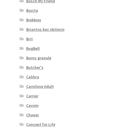
Bosch My Friend
Bozita
Brekkies
Briantos bez obilovin
Brit
BugBell
Burns granule
Butcher's
Calibra
Carnilove Adult
Carrier
Cavom
Chappi
Concept for Life