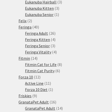
3
produktů
Eukanuba Hairball
3
3
produkty
Eukanuba Kitten
3
1
produkty
Eukanuba Senior
1
2
produkt
Felix
2
produkty
40
Feringa
40
produktů
26
Feringa Adult
26
produktů
4
Feringa Kitten
4
3
produkty
Feringa Senior
3
produkty
4
Feringa Vitality
4
14
produkty
Fitmin
14
produktů
8
Fitmin Cat for Life
8
6
produktů
Fitmin Cat Purity
6
12
produktů
Forza 10
12
produktů
11
Active Line
11
produktů
1
Forza 10 Diet
1
9
produkt
Friskies
9
produktů
16
GranataPet Adult
16
produktů
14
GranataPet Adult
14