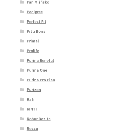
Pan Mišňsko
Pedigree
Perfect Fit
Pitti Boris
Primal
Prolife
Purina Beneful
Purina One
Purina Pro Plan
Purizon
Rafi
RINTI
Robur Bozita
Rocco