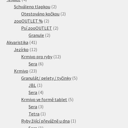
produkty
2
Schváleno tlapkou
2
produkty
2
Otestováno kočkou
2
2
produkty
zooOUTLET %
2
produkty
2
Psí zooOUTLET
2
2
produkty
Granule
2
41
produkty
Akvaristika
41
produktů
12
Jezírko
12
produktů
12
Krmivo pro ryby
12
6
produktů
Sera
6
23
produktů
Krmivo
23
produktů
5
Granulát/ pelety / tyčinky
5
1
produktů
JBL
1
produkt
4
Sera
4
produkty
5
Krmivo ve formě tablet
5
3
produktů
Sera
3
produkty
1
Tetra
1
produkt
1
Ryby žijící převážně u dna
1
1
produkt
Sera
1