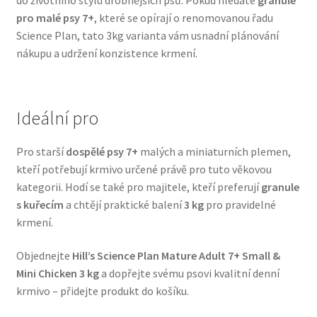
pro malé psy 7+
, které se opírají o renomovanou řadu
Veterinární dieta pro psy
Science Plan, tato 3kg varianta vám usnadní plánování
nákupu a udržení konzistence krmení.
Vodítka a obojky
Wolf of Wilderness
Ideální pro
Pro starší
dospělé psy 7+
malých a miniaturních plemen,
kteří potřebují krmivo určené právě pro tuto věkovou
kategorii. Hodí se také pro majitele, kteří preferují
granule
s kuřecím
a chtějí praktické balení
3 kg
pro pravidelné
krmení.
Objednejte
Hill’s Science Plan Mature Adult 7+ Small &
Mini Chicken 3 kg
a dopřejte svému psovi kvalitní denní
krmivo – přidejte produkt do košíku.