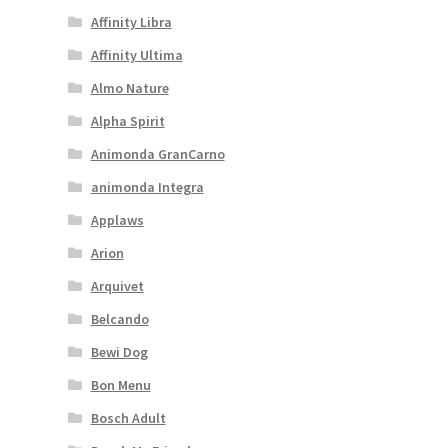
Affinity Libra
Affinity Ultima
Almo Nature
Alpha Spirit
Animonda GranCarno
animonda Integra
Applaws
Arion
Arquivet
Belcando
Bewi Dog
Bon Menu
Bosch Adult