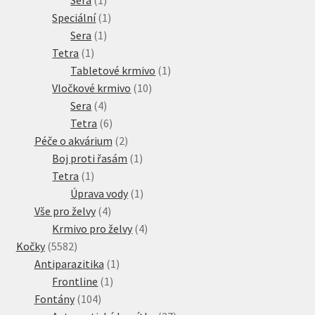
produkt
1
Speciální
1
1
produkt
Sera
1
1
produkt
Tetra
1
produkt
1
Tabletové krmivo
1
10
produkt
Vločkové krmivo
10
4
produktů
Sera
4
produkty
6
Tetra
6
produktů
2
Péče o akvárium
2
produkty
1
Boj proti řasám
1
1
produkt
Tetra
1
produkt
1
Úprava vody
1
4
produkt
Vše pro želvy
4
produkty
4
Krmivo pro želvy
4
5582
produkty
Kočky
5582
produktů
1
Antiparazitika
1
1
produkt
Frontline
1
104
produkt
Fontány
104