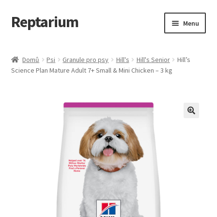
Reptarium
Přeskočit
Přejít
Menu
na
k
navigaci
obsahu
Úvodní stránka
webu
Domů
Psi
Granule pro psy
Hill's
Hill's Senior
Hill’s
Science Plan Mature Adult 7+ Small & Mini Chicken – 3 kg
Košík
Malá zvířata — Klece, krmivo, vybavení
Můj účet
Obchod
Pokladna
Vše pro kočky