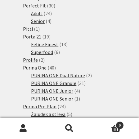
30
produktů
Perfect Fit
30
24
produktů
Adult
24
4
produktů
Senior
4
1
produkty
Pitti
1
produkt
19
Porta 21
19
produktů
13
Feline Finest
13
6
produktů
Superfood
6
2
produktů
Prolife
2
produkty
40
Purina One
40
produktů
2
PURINA ONE Dual Nature
2
31
produkty
PURINA ONE Granule
31
4
produktů
PURINA ONE Junior
4
produkty
1
PURINA ONE Senior
1
24
produkt
Purina Pro Plan
24
produktů
5
Žaludek a střeva
5
2
produktů
Alergie
2
0
produkty
4
Ledviny
4
Hledat:
Hledat
produkty
7
Močové cesty
7