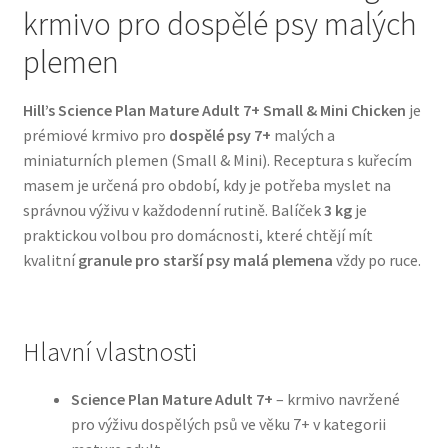
krmivo pro dospělé psy malých
Bozita pro psy — Švédské krmivo s nordickou kvalitou
plemen
Brit pro psy
Hill’s Science Plan Mature Adult 7+ Small & Mini Chicken
je
prémiové krmivo pro
dospělé psy 7+
malých a
Granule pro psy
miniaturních plemen (Small & Mini). Receptura s kuřecím
masem je určená pro období, kdy je potřeba myslet na
Natural Trainer pro psy — Italské krmivo s
správnou výživu v každodenní rutině. Balíček
3 kg
je
přírodními složkami
praktickou volbou pro domácnosti, které chtějí mít
kvalitní
granule pro starší psy malá plemena
vždy po ruce.
Happy Dog — Německá kvalita a přirozené složení
Hill’s pro psy
Hlavní vlastnosti
Hračky pro psy
Science Plan Mature Adult 7+
– krmivo navržené
pro výživu dospělých psů ve věku 7+ v kategorii
Konzervy a kapsičky pro psy