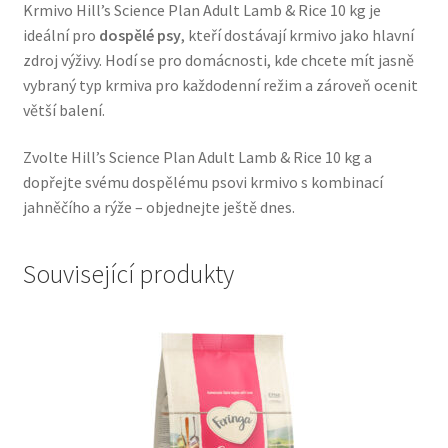
Krmivo Hill’s Science Plan Adult Lamb & Rice 10 kg je
Veterinární dieta pro psy
ideální pro
dospělé psy
, kteří dostávají krmivo jako hlavní
zdroj výživy. Hodí se pro domácnosti, kde chcete mít jasně
Vodítka a obojky
vybraný typ krmiva pro každodenní režim a zároveň ocenit
větší balení.
Wolf of Wilderness
Zvolte Hill’s Science Plan Adult Lamb & Rice 10 kg a
dopřejte svému dospělému psovi krmivo s kombinací
jahněčího a rýže – objednejte ještě dnes.
Související produkty