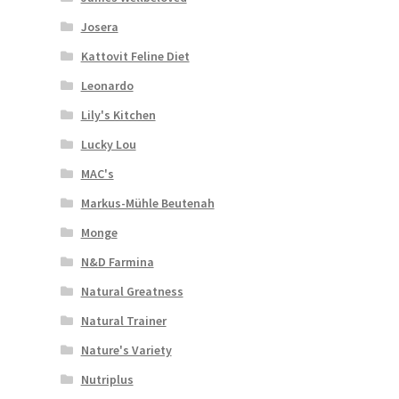
Josera
Kattovit Feline Diet
Leonardo
Lily's Kitchen
Lucky Lou
MAC's
Markus-Mühle Beutenah
Monge
N&D Farmina
Natural Greatness
Natural Trainer
Nature's Variety
Nutriplus