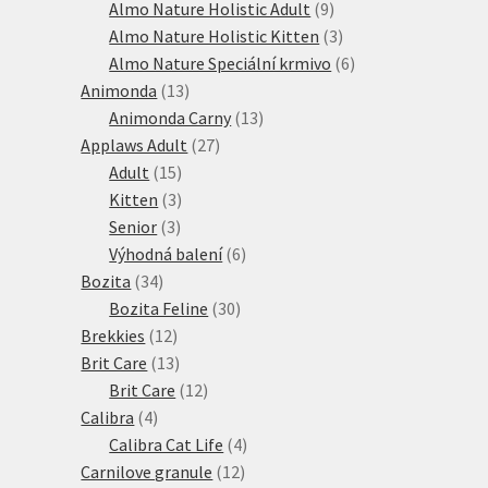
produkt
9
Almo Nature Holistic Adult
9
produktů
3
Almo Nature Holistic Kitten
3
produkty
6
Almo Nature Speciální krmivo
6
13
produktů
Animonda
13
produktů
13
Animonda Carny
13
27
produktů
Applaws Adult
27
15
produktů
Adult
15
produktů
3
Kitten
3
3
produkty
Senior
3
produkty
6
Výhodná balení
6
34
produktů
Bozita
34
produktů
30
Bozita Feline
30
12
produktů
Brekkies
12
produktů
13
Brit Care
13
produktů
12
Brit Care
12
4
produktů
Calibra
4
produkty
4
Calibra Cat Life
4
12
produkty
Carnilove granule
12