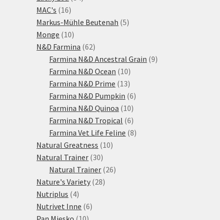
16
produktů
MAC's
16
produktů
5
Markus-Mühle Beutenah
5
10
produktů
Monge
10
produktů
62
N&D Farmina
62
produktů
9
Farmina N&D Ancestral Grain
9
10
produktů
Farmina N&D Ocean
10
13
produktů
Farmina N&D Prime
13
produktů
6
Farmina N&D Pumpkin
6
10
produktů
Farmina N&D Quinoa
10
produktů
6
Farmina N&D Tropical
6
produktů
8
Farmina Vet Life Feline
8
10
produktů
Natural Greatness
10
30
produktů
Natural Trainer
30
produktů
26
Natural Trainer
26
28
produktů
Nature's Variety
28
4
produktů
Nutriplus
4
produkty
6
Nutrivet Inne
6
10
produktů
Pan Mięsko
10