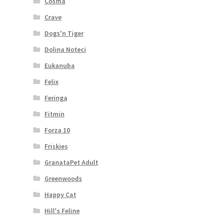
Cosma
Crave
Dogs'n Tiger
Dolina Noteci
Eukanuba
Felix
Feringa
Fitmin
Forza 10
Friskies
GranataPet Adult
Greenwoods
Happy Cat
Hill's Feline