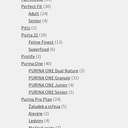
30
produktů
Perfect Fit
30
24
produktů
Adult
24
4
produktů
Senior
4
1
produkty
Pitti
1
produkt
19
Porta 21
19
produktů
13
Feline Finest
13
6
produktů
Superfood
6
2
produktů
Prolife
2
produkty
40
Purina One
40
produktů
2
PURINA ONE Dual Nature
2
31
produkty
PURINA ONE Granule
31
4
produktů
PURINA ONE Junior
4
produkty
1
PURINA ONE Senior
1
24
produkt
Purina Pro Plan
24
produktů
5
Žaludek a střeva
5
2
produktů
Alergie
2
produkty
4
Ledviny
4
produkty
7
Močové cesty
7