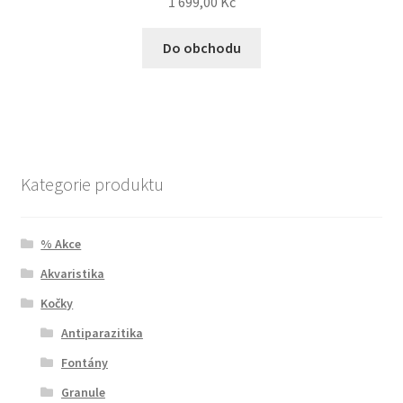
1 699,00
Kč
Do obchodu
Kategorie produktu
% Akce
Akvaristika
Kočky
Antiparazitika
Fontány
Granule