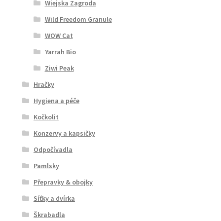
Wiejska Zagroda
Wild Freedom Granule
WOW Cat
Yarrah Bio
Ziwi Peak
Hračky
Hygiena a péče
Kočkolit
Konzervy a kapsičky
Odpočívadla
Pamlsky
Přepravky & obojky
Síťky a dvírka
Škrabadla