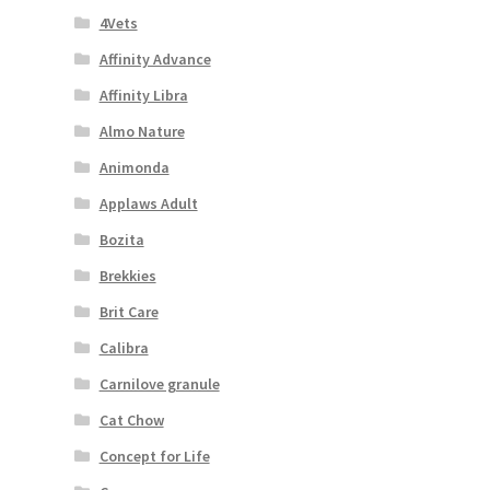
4Vets
Affinity Advance
Affinity Libra
Almo Nature
Animonda
Applaws Adult
Bozita
Brekkies
Brit Care
Calibra
Carnilove granule
Cat Chow
Concept for Life