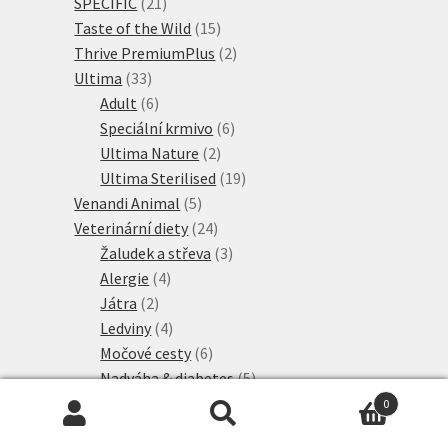
21
produkty
SPECIFIC
21
produktů
15
Taste of the Wild
15
produktů
2
Thrive PremiumPlus
2
33
produkty
Ultima
33
produktů
6
Adult
6
produktů
6
Speciální krmivo
6
2
produktů
Ultima Nature
2
produkty
19
Ultima Sterilised
19
5
produktů
Venandi Animal
5
produktů
24
Veterinární diety
24
produktů
3
Žaludek a střeva
3
4
produkty
Alergie
4
2
produkty
Játra
2
produkty
4
Ledviny
4
produkty
6
Močové cesty
6
produktů
5
Nadváha & diabetes
5
75
produktů
Veterinary & Expert
75
0
produktů
9
Hledat:
Hledat
Alergie a intolerance
9