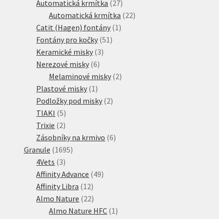
produktů
27
Automatická krmítka
27
produktů
22
Automatická krmítka
22
1
produktů
Catit (Hagen) fontány
1
51
produkt
Fontány pro kočky
51
3
produktů
Keramické misky
3
6
produkty
Nerezové misky
6
produktů
2
Melaminové misky
2
1
produkty
Plastové misky
1
produkt
2
Podložky pod misky
2
5
produkty
TIAKI
5
2
produktů
Trixie
2
produkty
6
Zásobníky na krmivo
6
1695
produktů
Granule
1695
3
produktů
4Vets
3
produkty
49
Affinity Advance
49
12
produktů
Affinity Libra
12
produktů
22
Almo Nature
22
produktů
1
Almo Nature HFC
1