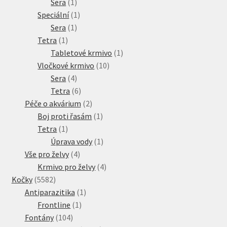
1
produkt
Sera
1
produkt
1
Speciální
1
1
produkt
Sera
1
1
produkt
Tetra
1
produkt
1
Tabletové krmivo
1
10
produkt
Vločkové krmivo
10
4
produktů
Sera
4
produkty
6
Tetra
6
produktů
2
Péče o akvárium
2
produkty
1
Boj proti řasám
1
1
produkt
Tetra
1
produkt
1
Úprava vody
1
4
produkt
Vše pro želvy
4
produkty
4
Krmivo pro želvy
4
5582
produkty
Kočky
5582
produktů
1
Antiparazitika
1
1
produkt
Frontline
1
104
produkt
Fontány
104