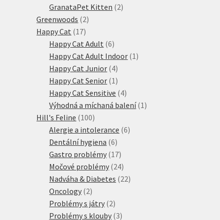
produktů
2
GranataPet Kitten
2
2
produkty
Greenwoods
2
17
produkty
Happy Cat
17
produktů
6
Happy Cat Adult
6
produktů
1
Happy Cat Adult Indoor
1
4
produkt
Happy Cat Junior
4
produkty
1
Happy Cat Senior
1
produkt
4
Happy Cat Sensitive
4
produkty
1
Výhodná a míchaná balení
1
100
produkt
Hill's Feline
100
produktů
6
Alergie a intolerance
6
6
produktů
Dentální hygiena
6
produktů
17
Gastro problémy
17
produktů
24
Močové problémy
24
produktů
22
Nadváha & Diabetes
22
2
produktů
Oncology
2
produkty
2
Problémy s játry
2
produkty
3
Problémy s klouby
3