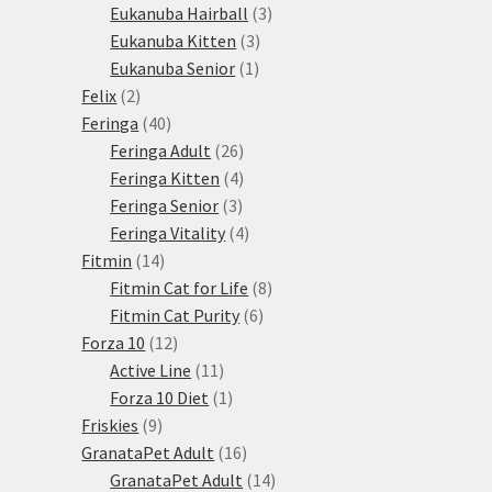
3
produktů
Eukanuba Hairball
3
3
produkty
Eukanuba Kitten
3
1
produkty
Eukanuba Senior
1
2
produkt
Felix
2
produkty
40
Feringa
40
produktů
26
Feringa Adult
26
produktů
4
Feringa Kitten
4
3
produkty
Feringa Senior
3
produkty
4
Feringa Vitality
4
14
produkty
Fitmin
14
produktů
8
Fitmin Cat for Life
8
6
produktů
Fitmin Cat Purity
6
12
produktů
Forza 10
12
produktů
11
Active Line
11
produktů
1
Forza 10 Diet
1
9
produkt
Friskies
9
produktů
16
GranataPet Adult
16
produktů
14
GranataPet Adult
14