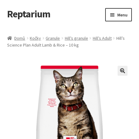
Reptarium
Přeskočit
Přejít
Menu
na
k
navigaci
obsahu
Úvodní stránka
webu
Domů
Kočky
Granule
Hill’s granule
Hill’s Adult
Hill’s
Science Plan Adult Lamb & Rice – 10 kg
Košík
Malá zvířata — Klece, krmivo, vybavení
Můj účet
Obchod
Pokladna
Vše pro kočky