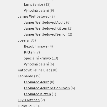
13
produkt
Iams Senior
13
produktů
9
Výhodná balení
9
produktů
9
James Wellbeloved
9
produktů
6
James Wellbeloved Adult
6
produktů
1
James Wellbeloved Kitten
1
2
produkt
James Wellbeloved Senior
2
36
produkty
Josera
36
produktů
4
Bezobilninové
4
7
produkty
Kitten
7
produktů
13
Speciální krmivo
13
6
produktů
Výhodná balení
6
produktů
10
Kattovit Feline Diet
10
15
produktů
Leonardo
15
produktů
8
Leonardo Adult
8
produktů
6
Leonardo Adult bez obilovin
6
1
produktů
Leonardo Kitten
1
2
produkt
Lily's Kitchen
2
34
produkty
Lucky Lou
34