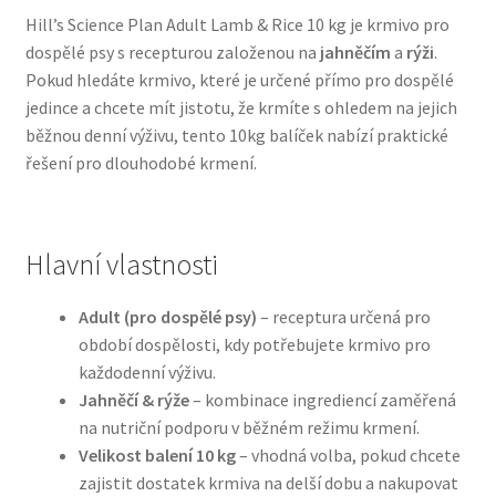
Hill’s Science Plan Adult Lamb & Rice 10 kg je krmivo pro
dospělé psy s recepturou založenou na
jahněčím
a
rýži
.
Bozita pro psy — Švédské krmivo s nordickou kvalitou
Pokud hledáte krmivo, které je určené přímo pro dospělé
jedince a chcete mít jistotu, že krmíte s ohledem na jejich
Brit pro psy
běžnou denní výživu, tento 10kg balíček nabízí praktické
řešení pro dlouhodobé krmení.
Granule pro psy
Natural Trainer pro psy — Italské krmivo s
přírodními složkami
Hlavní vlastnosti
Happy Dog — Německá kvalita a přirozené složení
Adult (pro dospělé psy)
– receptura určená pro
období dospělosti, kdy potřebujete krmivo pro
každodenní výživu.
Hill’s pro psy
Jahněčí & rýže
– kombinace ingrediencí zaměřená
na nutriční podporu v běžném režimu krmení.
Hračky pro psy
Velikost balení 10 kg
– vhodná volba, pokud chcete
zajistit dostatek krmiva na delší dobu a nakupovat
Konzervy a kapsičky pro psy