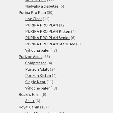
produktů
6
Nadváha a diabetes
6
80
produktů
Purina Pro Plan
80
11
produktů
Live Clear
11
produktů
42
PURINA PRO PLAN
42
produktů
4
PURINA PRO PLAN Kitten
4
6
produkty
PURINA PRO PLAN Senior
6
produktů
8
PURINA PRO PLAN Sterilised
8
7
produktů
Výhodná balení
7
66
produktů
Purizon Adult
66
produktů
4
Coldpressed
4
produkty
37
Purizon Adult
37
produktů
4
Purizon Kitten
4
11
produkty
Single Meat
11
produktů
8
Výhodné balení
8
6
produktů
Rosie's Farm
6
6
produktů
Adult
6
produktů
107
Royal Canin
107
produktů
35