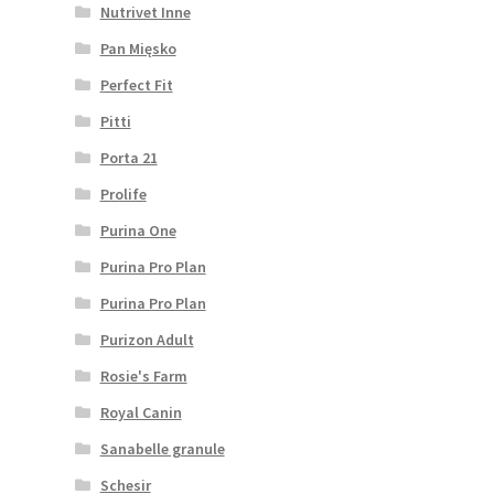
Nutrivet Inne
Pan Mięsko
Perfect Fit
Pitti
Porta 21
Prolife
Purina One
Purina Pro Plan
Purina Pro Plan
Purizon Adult
Rosie's Farm
Royal Canin
Sanabelle granule
Schesir