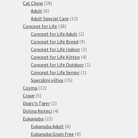
18
produktů
Cat Chow
18
6
produktů
Adult
6
produktů
12
Adult Special Care
12
38
produktů
Concept for Life
38
produktů
2
Concept for Life Adult
2
produkty
9
Concept for Life Breed
9
produktů
2
Concept for Life Indoor
2
4
produkty
Concept for Life Kitten
4
produkty
1
Concept for Life Outdoor
1
1
produkt
Concept for Life Senior
1
15
produkt
Speciální výživa
15
12
produktů
Cosma
12
5
produktů
Crave
5
produktů
2
Dogs'n Tiger
2
produkty
4
Dolina Noteci
4
22
produkty
Eukanuba
22
produktů
6
Eukanuba Adult
6
produktů
9
Eukanuba Grain Free
9