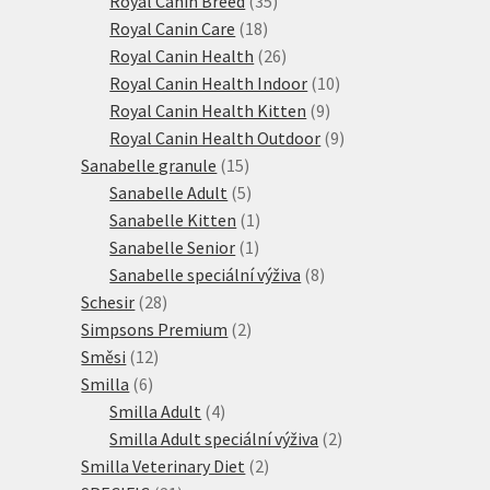
Royal Canin Breed
35
18
produktů
Royal Canin Care
18
produktů
26
Royal Canin Health
26
produktů
10
Royal Canin Health Indoor
10
9
produktů
Royal Canin Health Kitten
9
produktů
9
Royal Canin Health Outdoor
9
15
produktů
Sanabelle granule
15
produktů
5
Sanabelle Adult
5
produktů
1
Sanabelle Kitten
1
1
produkt
Sanabelle Senior
1
produkt
8
Sanabelle speciální výživa
8
28
produktů
Schesir
28
produktů
2
Simpsons Premium
2
12
produkty
Směsi
12
6
produktů
Smilla
6
produktů
4
Smilla Adult
4
produkty
2
Smilla Adult speciální výživa
2
2
produkty
Smilla Veterinary Diet
2