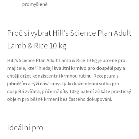
promyšleně.
N&D Farmina pro psy — Italské holistic krmivo
Proč si vybrat Hill’s Science Plan Adult
Oblečky pro psy
Lamb & Rice 10 kg
Pamlsky pro psy
Hill’s Science Plan Adult Lamb & Rice 10 kg je určené pro
Pelíšky pro psy
majitele, kteří hledají
kvalitní krmivo pro dospělé psy
a
chtějí držet konzistentní krmnou rutinu. Receptura s
Ortopedické pelíšky
jahněčím
a
rýží
dává smysl jako každodenní volba pro
dospělá zvířata, přičemž díky 10kg balení získáte praktický
Přepravky pro psy
objem pro běžné krmení bez častého dokupování.
Purizon pro psy — Vysoký obsah masa, bez obilovin
Ideální pro
Royal Canin pro psy