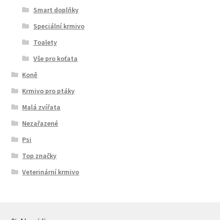
Smart doplňky
Speciální krmivo
Toalety
Vše pro koťata
Koně
Krmivo pro ptáky
Malá zvířata
Nezařazené
Psi
Top značky
Veterinární krmivo