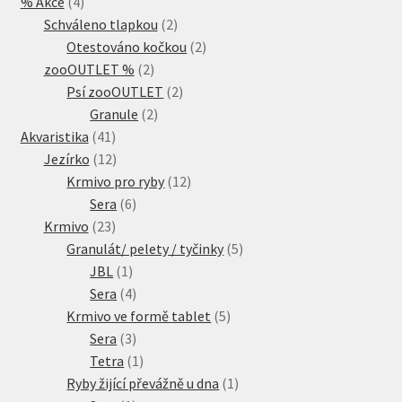
4
% Akce
4
produkty
2
Schváleno tlapkou
2
produkty
2
Otestováno kočkou
2
2
produkty
zooOUTLET %
2
produkty
2
Psí zooOUTLET
2
2
produkty
Granule
2
41
produkty
Akvaristika
41
produktů
12
Jezírko
12
produktů
12
Krmivo pro ryby
12
6
produktů
Sera
6
23
produktů
Krmivo
23
produktů
5
Granulát/ pelety / tyčinky
5
1
produktů
JBL
1
produkt
4
Sera
4
produkty
5
Krmivo ve formě tablet
5
3
produktů
Sera
3
produkty
1
Tetra
1
produkt
1
Ryby žijící převážně u dna
1