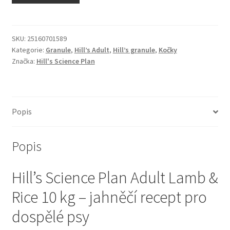
N&D Farmina pro kočky — Italské holistic krmivo
Odpočívadla pro kočky
SKU:
25160701589
Kategorie:
Granule
,
Hill’s Adult
,
Hill’s granule
,
Kočky
Značka:
Hill's Science Plan
Pamlsky pro kočky
Purizon pro kočky
Popis
Royal Canin pro kočky
Popis
Škrabadla pro kočky
Hill’s Science Plan Adult Lamb &
Veterinární dieta pro kočky
Rice 10 kg – jahněčí recept pro
Vše pro psy — Krmivo, doplňky, vybavení
dospělé psy
Boudy a výběhy