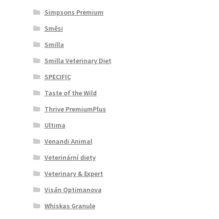
Simpsons Premium
Směsi
Smilla
Smilla Veterinary Diet
SPECIFIC
Taste of the Wild
Thrive PremiumPlus
Ultima
Venandi Animal
Veterinární diety
Veterinary & Expert
Visán Optimanova
Whiskas Granule