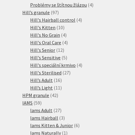
produkty
4
Problémy se štítnou žlázou
4
97
produkty
Hill’s granule
97
produktů
4
Hill's Hairball control
4
10
produkty
Hill's Kitten
10
produktů
4
Hill's No Grain
4
produkty
4
Hill's Oral Care
4
12
produkty
Hill's Senior
12
produktů
5
Hill's Sensitive
5
produktů
4
Hill's speciální krmivo
4
27
produkty
Hill's Sterilised
27
16
produktů
Hill’s Adult
16
produktů
11
Hill’s Light
11
42
produktů
HPM granule
42
59
produktů
IAMS
59
produktů
27
Iams Adult
27
produktů
3
Iams Hairball
3
produkty
6
Iams Kitten & Junior
6
1
produktů
Iams Naturally
1