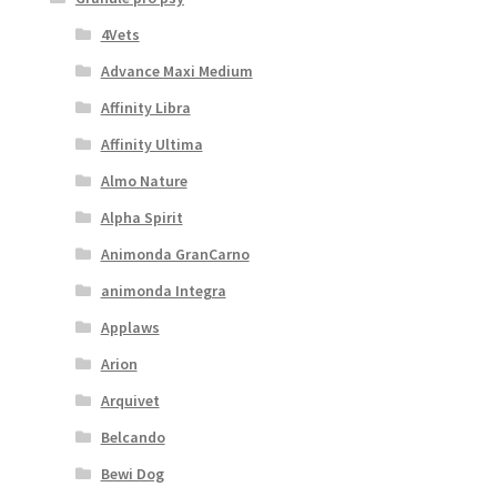
4Vets
Advance Maxi Medium
Affinity Libra
Affinity Ultima
Almo Nature
Alpha Spirit
Animonda GranCarno
animonda Integra
Applaws
Arion
Arquivet
Belcando
Bewi Dog