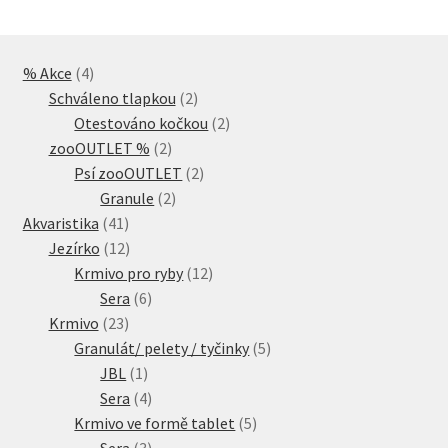
4
% Akce
4
produkty
2
Schváleno tlapkou
2
produkty
2
Otestováno kočkou
2
2
produkty
zooOUTLET %
2
produkty
2
Psí zooOUTLET
2
2
produkty
Granule
2
41
produkty
Akvaristika
41
produktů
12
Jezírko
12
produktů
12
Krmivo pro ryby
12
6
produktů
Sera
6
23
produktů
Krmivo
23
produktů
5
Granulát/ pelety / tyčinky
5
1
produktů
JBL
1
produkt
4
Sera
4
produkty
5
Krmivo ve formě tablet
5
3
produktů
Sera
3