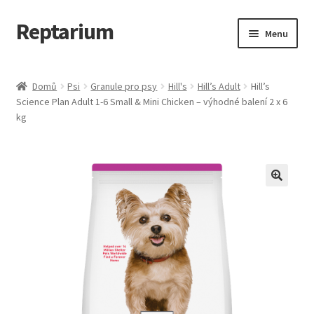
Reptarium
Přeskočit
Přejít
Menu
na
k
navigaci
obsahu
Úvodní stránka
webu
Domů
Psi
Granule pro psy
Hill's
Hill’s Adult
Hill’s
Science Plan Adult 1-6 Small & Mini Chicken – výhodné balení 2 x 6
Košík
kg
Malá zvířata — Klece, krmivo, vybavení
Můj účet
Obchod
Pokladna
Vše pro kočky