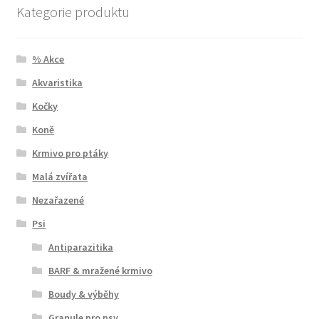
Kategorie produktu
% Akce
Akvaristika
Kočky
Koně
Krmivo pro ptáky
Malá zvířata
Nezařazené
Psi
Antiparazitika
BARF & mražené krmivo
Boudy & výběhy
Granule pro psy