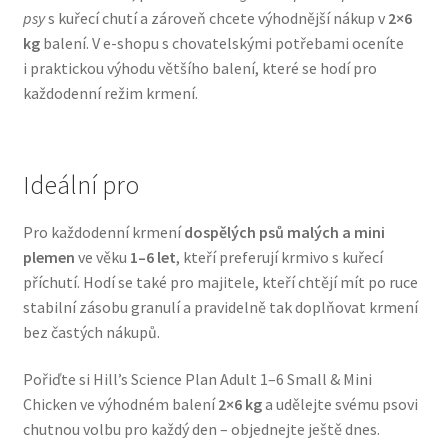
psy
s kuřecí chutí a zároveň chcete výhodnější nákup v
2×6
Veterinární dieta pro psy
kg
balení. V e-shopu s chovatelskými potřebami oceníte
i praktickou výhodu většího balení, které se hodí pro
Vodítka a obojky
každodenní režim krmení.
Wolf of Wilderness
Ideální pro
Pro každodenní krmení
dospělých psů malých a mini
plemen
ve věku
1–6 let
, kteří preferují krmivo s kuřecí
příchutí. Hodí se také pro majitele, kteří chtějí mít po ruce
stabilní zásobu granulí a pravidelně tak doplňovat krmení
bez častých nákupů.
Pořiďte si Hill’s Science Plan Adult 1–6 Small & Mini
Chicken ve výhodném balení
2×6 kg
a udělejte svému psovi
chutnou volbu pro každý den – objednejte ještě dnes.