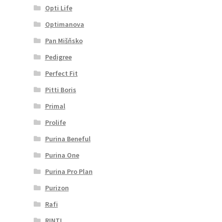
Opti Life
Optimanova
Pan Mišňsko
Pedigree
Perfect Fit
Pitti Boris
Primal
Prolife
Purina Beneful
Purina One
Purina Pro Plan
Purizon
Rafi
RINTI