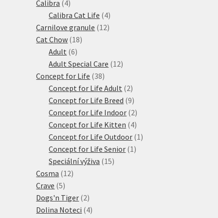
4
produktů
Calibra
4
produkty
4
Calibra Cat Life
4
12
produkty
Carnilove granule
12
18
produktů
Cat Chow
18
6
produktů
Adult
6
produktů
12
Adult Special Care
12
38
produktů
Concept for Life
38
produktů
2
Concept for Life Adult
2
produkty
9
Concept for Life Breed
9
produktů
2
Concept for Life Indoor
2
4
produkty
Concept for Life Kitten
4
produkty
1
Concept for Life Outdoor
1
1
produkt
Concept for Life Senior
1
15
produkt
Speciální výživa
15
12
produktů
Cosma
12
5
produktů
Crave
5
produktů
2
Dogs'n Tiger
2
produkty
4
Dolina Noteci
4