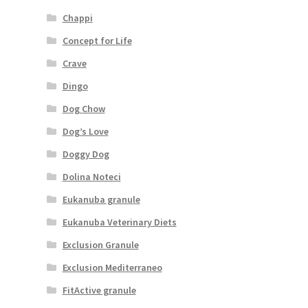
Chappi
Concept for Life
Crave
Dingo
Dog Chow
Dog’s Love
Doggy Dog
Dolina Noteci
Eukanuba granule
Eukanuba Veterinary Diets
Exclusion Granule
Exclusion Mediterraneo
FitActive granule