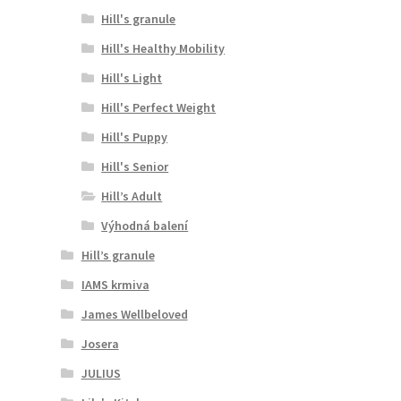
Hill's granule
Hill's Healthy Mobility
Hill's Light
Hill's Perfect Weight
Hill's Puppy
Hill's Senior
Hill’s Adult
Výhodná balení
Hill’s granule
IAMS krmiva
James Wellbeloved
Josera
JULIUS