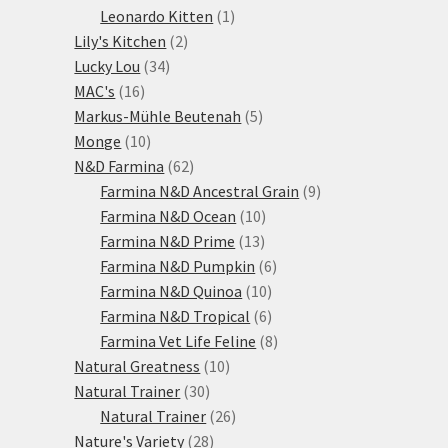
1
produktů
Leonardo Kitten
1
2
produkt
Lily's Kitchen
2
34
produkty
Lucky Lou
34
16
produktů
MAC's
16
produktů
5
Markus-Mühle Beutenah
5
10
produktů
Monge
10
produktů
62
N&D Farmina
62
produktů
9
Farmina N&D Ancestral Grain
9
10
produktů
Farmina N&D Ocean
10
13
produktů
Farmina N&D Prime
13
produktů
6
Farmina N&D Pumpkin
6
10
produktů
Farmina N&D Quinoa
10
produktů
6
Farmina N&D Tropical
6
produktů
8
Farmina Vet Life Feline
8
10
produktů
Natural Greatness
10
30
produktů
Natural Trainer
30
produktů
26
Natural Trainer
26
28
produktů
Nature's Variety
28