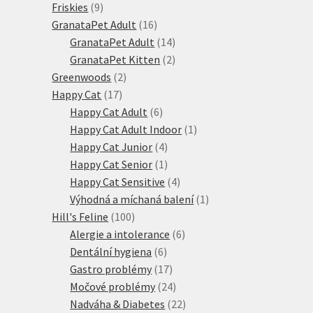
9
produkt
Friskies
9
produktů
16
GranataPet Adult
16
produktů
14
GranataPet Adult
14
produktů
2
GranataPet Kitten
2
2
produkty
Greenwoods
2
17
produkty
Happy Cat
17
produktů
6
Happy Cat Adult
6
produktů
1
Happy Cat Adult Indoor
1
4
produkt
Happy Cat Junior
4
produkty
1
Happy Cat Senior
1
produkt
4
Happy Cat Sensitive
4
produkty
1
Výhodná a míchaná balení
1
100
produkt
Hill's Feline
100
produktů
6
Alergie a intolerance
6
6
produktů
Dentální hygiena
6
produktů
17
Gastro problémy
17
produktů
24
Močové problémy
24
produktů
22
Nadváha & Diabetes
22