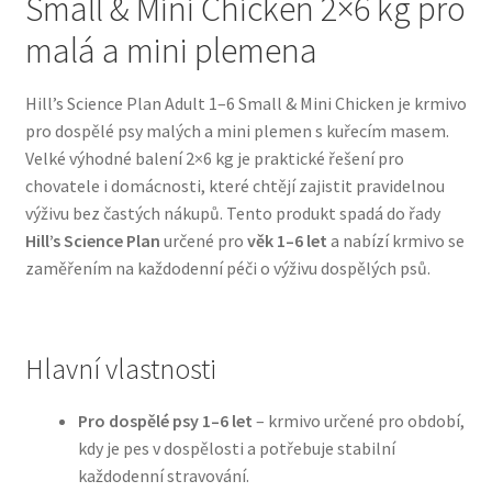
Small & Mini Chicken 2×6 kg pro
malá a mini plemena
Bozita pro psy — Švédské krmivo s nordickou kvalitou
Hill’s Science Plan Adult 1–6 Small & Mini Chicken je krmivo
Brit pro psy
pro dospělé psy malých a mini plemen s kuřecím masem.
Velké výhodné balení 2×6 kg je praktické řešení pro
Granule pro psy
chovatele i domácnosti, které chtějí zajistit pravidelnou
výživu bez častých nákupů. Tento produkt spadá do řady
Natural Trainer pro psy — Italské krmivo s
Hill’s Science Plan
určené pro
věk 1–6 let
a nabízí krmivo se
přírodními složkami
zaměřením na každodenní péči o výživu dospělých psů.
Happy Dog — Německá kvalita a přirozené složení
Hlavní vlastnosti
Hill’s pro psy
Pro dospělé psy 1–6 let
– krmivo určené pro období,
Hračky pro psy
kdy je pes v dospělosti a potřebuje stabilní
každodenní stravování.
Konzervy a kapsičky pro psy