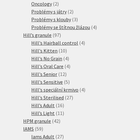
2
produktů
Oncology
2
produkty
2
Problémy s játry
2
produkty
3
Problémy s klouby
3
produkty
4
Problémy se štítnou žlázou
4
97
produkty
Hill’s granule
97
produktů
4
Hill's Hairball control
4
10
produkty
Hill's Kitten
10
produktů
4
Hill's No Grain
4
produkty
4
Hill's Oral Care
4
12
produkty
Hill's Senior
12
produktů
5
Hill's Sensitive
5
produktů
4
Hill's speciální krmivo
4
27
produkty
Hill's Sterilised
27
16
produktů
Hill’s Adult
16
produktů
11
Hill’s Light
11
42
produktů
HPM granule
42
59
produktů
IAMS
59
produktů
27
Iams Adult
27