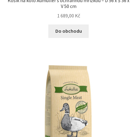
Košík na kolo Aumüller s ochrannou mřížkou – D 56 x Š 36 x
V 50 cm
1 689,00
Kč
Do obchodu