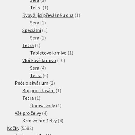
produkty
1
Tetra
1
produkt
1
Ryby žijící převážně u dna
1
1
produkt
Sera
1
produkt
1
Speciální
1
1
produkt
Sera
1
1
produkt
Tetra
1
produkt
1
Tabletové krmivo
1
10
produkt
Vločkové krmivo
10
4
produktů
Sera
4
produkty
6
Tetra
6
produktů
2
Péče o akvárium
2
produkty
1
Boj proti řasám
1
1
produkt
Tetra
1
produkt
1
Úprava vody
1
4
produkt
Vše pro želvy
4
produkty
4
Krmivo pro želvy
4
5582
produkty
Kočky
5582