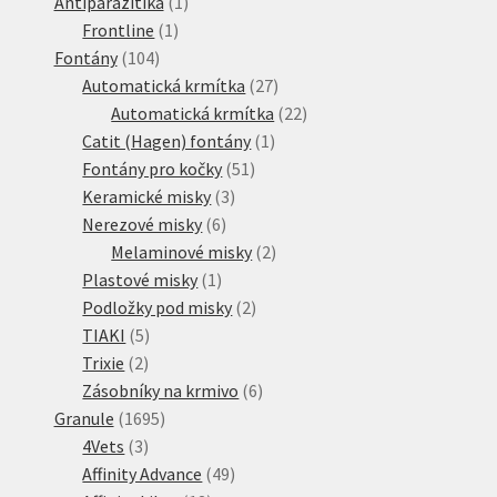
produktů
1
Antiparazitika
1
1
produkt
Frontline
1
104
produkt
Fontány
104
produktů
27
Automatická krmítka
27
produktů
22
Automatická krmítka
22
1
produktů
Catit (Hagen) fontány
1
51
produkt
Fontány pro kočky
51
3
produktů
Keramické misky
3
6
produkty
Nerezové misky
6
produktů
2
Melaminové misky
2
1
produkty
Plastové misky
1
produkt
2
Podložky pod misky
2
5
produkty
TIAKI
5
2
produktů
Trixie
2
produkty
6
Zásobníky na krmivo
6
1695
produktů
Granule
1695
3
produktů
4Vets
3
produkty
49
Affinity Advance
49