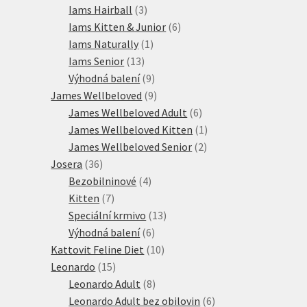
produktů
3
Iams Hairball
3
produkty
6
Iams Kitten & Junior
6
1
produktů
Iams Naturally
1
13
produkt
Iams Senior
13
produktů
9
Výhodná balení
9
produktů
9
James Wellbeloved
9
produktů
6
James Wellbeloved Adult
6
produktů
1
James Wellbeloved Kitten
1
2
produkt
James Wellbeloved Senior
2
36
produkty
Josera
36
produktů
4
Bezobilninové
4
7
produkty
Kitten
7
produktů
13
Speciální krmivo
13
6
produktů
Výhodná balení
6
produktů
10
Kattovit Feline Diet
10
15
produktů
Leonardo
15
produktů
8
Leonardo Adult
8
produktů
6
Leonardo Adult bez obilovin
6