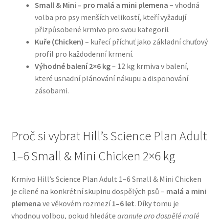
Small & Mini – pro malá a mini plemena
– vhodná
volba pro psy menších velikostí, kteří vyžadují
N&D Farmina pro psy — Italské holistic krmivo
přizpůsobené krmivo pro svou kategorii.
Kuře (Chicken)
– kuřecí příchuť jako základní chuťový
Oblečky pro psy
profil pro každodenní krmení.
Výhodné balení 2×6 kg
– 12 kg krmiva v balení,
Pamlsky pro psy
které usnadní plánování nákupu a disponování
zásobami.
Pelíšky pro psy
Ortopedické pelíšky
Proč si vybrat Hill’s Science Plan Adult
1–6 Small & Mini Chicken 2×6 kg
Přepravky pro psy
Krmivo Hill’s Science Plan Adult 1–6 Small & Mini Chicken
Purizon pro psy — Vysoký obsah masa, bez obilovin
je cílené na konkrétní skupinu dospělých psů –
malá a mini
plemena
ve věkovém rozmezí
1–6 let
. Díky tomu je
Royal Canin pro psy
vhodnou volbou, pokud hledáte
granule pro dospělé malé