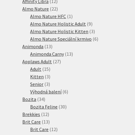
12
produktů
Affinity Libra
12
produktů
22
Almo Nature
22
produktů
1
Almo Nature HFC
1
produkt
9
Almo Nature Holistic Adult
9
produktů
3
Almo Nature Holistic Kitten
3
produkty
6
Almo Nature Speciální krmivo
6
13
produktů
Animonda
13
produktů
13
Animonda Carny
13
27
produktů
Applaws Adult
27
15
produktů
Adult
15
produktů
3
Kitten
3
3
produkty
Senior
3
produkty
6
Výhodná balení
6
34
produktů
Bozita
34
produktů
30
Bozita Feline
30
12
produktů
Brekkies
12
produktů
13
Brit Care
13
produktů
12
Brit Care
12