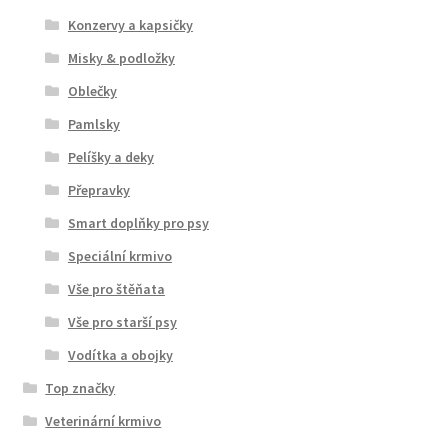
Konzervy a kapsičky
Misky & podložky
Oblečky
Pamlsky
Pelíšky a deky
Přepravky
Smart doplňky pro psy
Speciální krmivo
Vše pro štěňata
Vše pro starší psy
Vodítka a obojky
Top značky
Veterinární krmivo