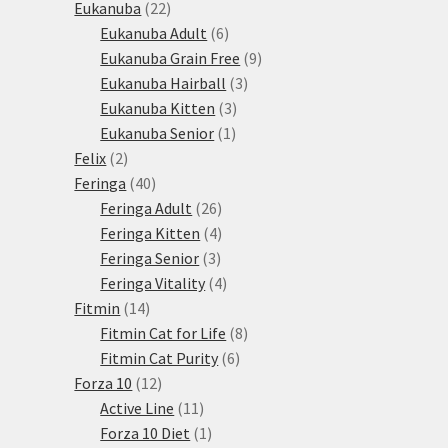
22
produkty
Eukanuba
22
produktů
6
Eukanuba Adult
6
produktů
9
Eukanuba Grain Free
9
3
produktů
Eukanuba Hairball
3
3
produkty
Eukanuba Kitten
3
1
produkty
Eukanuba Senior
1
2
produkt
Felix
2
produkty
40
Feringa
40
produktů
26
Feringa Adult
26
produktů
4
Feringa Kitten
4
3
produkty
Feringa Senior
3
produkty
4
Feringa Vitality
4
14
produkty
Fitmin
14
produktů
8
Fitmin Cat for Life
8
6
produktů
Fitmin Cat Purity
6
12
produktů
Forza 10
12
produktů
11
Active Line
11
produktů
1
Forza 10 Diet
1