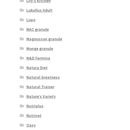
Lily's Kitchen
Lukullus Adult
Lupo
MAC granule
Magnusson granule
Monge granule
N&D Farmina
Natura Diet
Natural Greatness
Natural Trainer
Nature’s Variety
Nutriplus
Nutrivet
Oasy