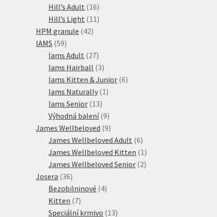
16
produktů
Hill’s Adult
16
produktů
11
Hill’s Light
11
42
produktů
HPM granule
42
59
produktů
IAMS
59
produktů
27
Iams Adult
27
produktů
3
Iams Hairball
3
produkty
6
Iams Kitten & Junior
6
1
produktů
Iams Naturally
1
13
produkt
Iams Senior
13
produktů
9
Výhodná balení
9
produktů
9
James Wellbeloved
9
produktů
6
James Wellbeloved Adult
6
produktů
1
James Wellbeloved Kitten
1
2
produkt
James Wellbeloved Senior
2
36
produkty
Josera
36
produktů
4
Bezobilninové
4
7
produkty
Kitten
7
produktů
13
Speciální krmivo
13