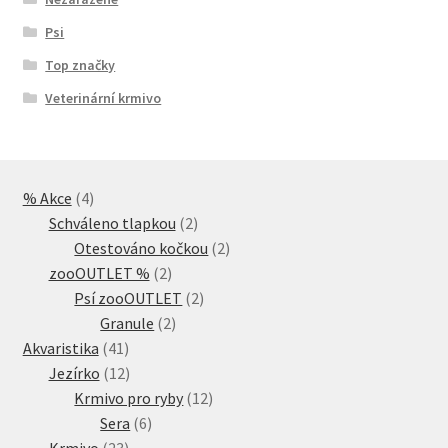
Psi
Top značky
Veterinární krmivo
4
% Akce
4
produkty
2
Schváleno tlapkou
2
produkty
2
Otestováno kočkou
2
2
produkty
zooOUTLET %
2
produkty
2
Psí zooOUTLET
2
2
produkty
Granule
2
41
produkty
Akvaristika
41
produktů
12
Jezírko
12
produktů
12
Krmivo pro ryby
12
6
produktů
Sera
6
23
produktů
Krmivo
23