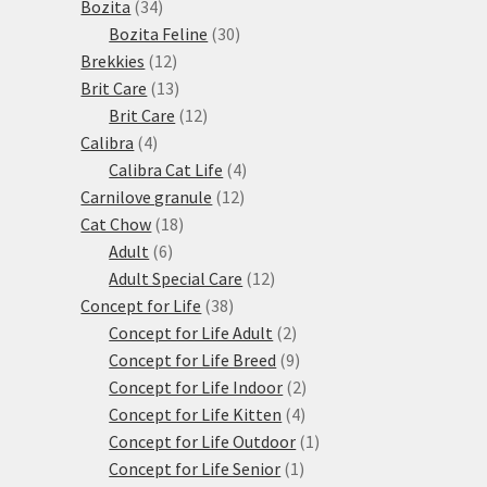
34
produktů
Bozita
34
produktů
30
Bozita Feline
30
12
produktů
Brekkies
12
produktů
13
Brit Care
13
produktů
12
Brit Care
12
4
produktů
Calibra
4
produkty
4
Calibra Cat Life
4
12
produkty
Carnilove granule
12
18
produktů
Cat Chow
18
6
produktů
Adult
6
produktů
12
Adult Special Care
12
38
produktů
Concept for Life
38
produktů
2
Concept for Life Adult
2
produkty
9
Concept for Life Breed
9
produktů
2
Concept for Life Indoor
2
4
produkty
Concept for Life Kitten
4
produkty
1
Concept for Life Outdoor
1
1
produkt
Concept for Life Senior
1