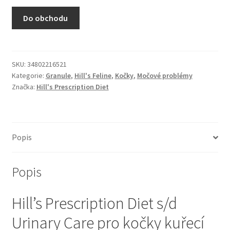
N&D Farmina pro kočky — Italské holistic krmivo
Do obchodu
Odpočívadla pro kočky
Pamlsky pro kočky
SKU:
34802216521
Kategorie:
Granule
,
Hill's Feline
,
Kočky
,
Močové problémy
Značka:
Hill's Prescription Diet
Purizon pro kočky
Royal Canin pro kočky
Popis
Škrabadla pro kočky
Popis
Veterinární dieta pro kočky
Hill’s Prescription Diet s/d
Vše pro psy — Krmivo, doplňky, vybavení
Urinary Care pro kočky kuřecí
Boudy a výběhy