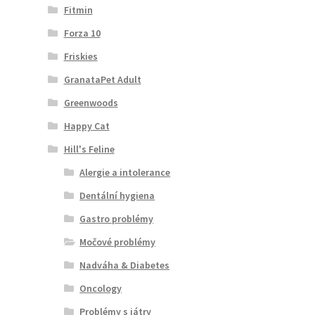
Fitmin
Forza 10
Friskies
GranataPet Adult
Greenwoods
Happy Cat
Hill's Feline
Alergie a intolerance
Dentální hygiena
Gastro problémy
Močové problémy
Nadváha & Diabetes
Oncology
Problémy s játry