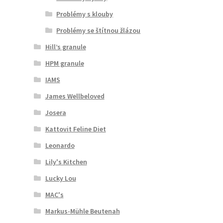
Problémy s klouby
Problémy se štítnou žlázou
Hill’s granule
HPM granule
IAMS
James Wellbeloved
Josera
Kattovit Feline Diet
Leonardo
Lily's Kitchen
Lucky Lou
MAC's
Markus-Mühle Beutenah