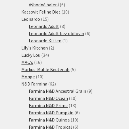
6
produktů
Výhodná balení
6
produktů
10
Kattovit Feline Diet
10
15
produktů
Leonardo
15
produktů
8
Leonardo Adult
8
produktů
6
Leonardo Adult bez obilovin
6
1
produktů
Leonardo Kitten
1
2
produkt
Lily's Kitchen
2
34
produkty
Lucky Lou
34
16
produktů
MAC's
16
produktů
5
Markus-Mühle Beutenah
5
10
produktů
Monge
10
produktů
62
N&D Farmina
62
produktů
9
Farmina N&D Ancestral Grain
9
10
produktů
Farmina N&D Ocean
10
13
produktů
Farmina N&D Prime
13
produktů
6
Farmina N&D Pumpkin
6
10
produktů
Farmina N&D Quinoa
10
produktů
6
Farmina N&D Tropical
6