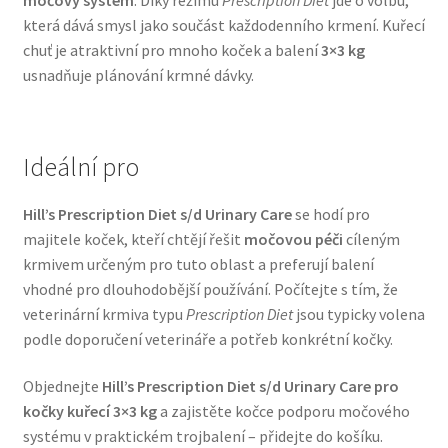
která dává smysl jako součást každodenního krmení. Kuřecí
Veterinární dieta pro psy
chuť je atraktivní pro mnoho koček a balení
3×3 kg
usnadňuje plánování krmné dávky.
Vodítka a obojky
Wolf of Wilderness
Ideální pro
Hill’s Prescription Diet s/d Urinary Care
se hodí pro
majitele koček, kteří chtějí řešit
močovou péči
cíleným
krmivem určeným pro tuto oblast a preferují balení
vhodné pro dlouhodobější používání. Počítejte s tím, že
veterinární krmiva typu
Prescription Diet
jsou typicky volena
podle doporučení veterináře a potřeb konkrétní kočky.
Objednejte
Hill’s Prescription Diet s/d Urinary Care pro
kočky kuřecí 3×3 kg
a zajistěte kočce podporu močového
systému v praktickém trojbalení – přidejte do košíku.