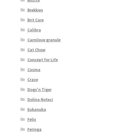
Brekkies
Brit Care
Calibra
Carnilove granule
Cat Chow
Concept for Life
Cosma
Crave
Dogs'n Tiger
Dolina Noteci
Eukanuba
Felix
Feringa