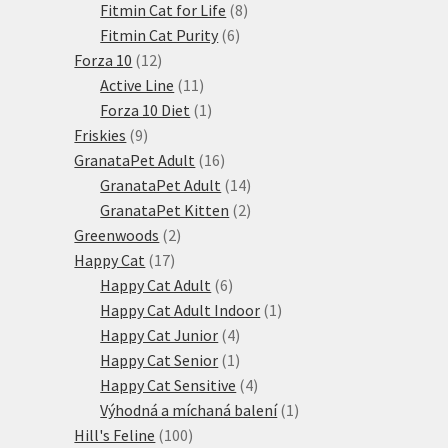
produktů
8
Fitmin Cat for Life
8
6
produktů
Fitmin Cat Purity
6
12
produktů
Forza 10
12
produktů
11
Active Line
11
produktů
1
Forza 10 Diet
1
9
produkt
Friskies
9
produktů
16
GranataPet Adult
16
produktů
14
GranataPet Adult
14
produktů
2
GranataPet Kitten
2
2
produkty
Greenwoods
2
17
produkty
Happy Cat
17
produktů
6
Happy Cat Adult
6
produktů
1
Happy Cat Adult Indoor
1
4
produkt
Happy Cat Junior
4
produkty
1
Happy Cat Senior
1
produkt
4
Happy Cat Sensitive
4
produkty
1
Výhodná a míchaná balení
1
100
produkt
Hill's Feline
100