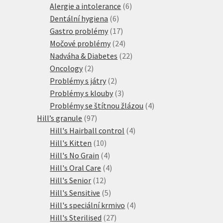
produktů
6
Alergie a intolerance
6
6
produktů
Dentální hygiena
6
produktů
17
Gastro problémy
17
produktů
24
Močové problémy
24
produktů
22
Nadváha & Diabetes
22
2
produktů
Oncology
2
produkty
2
Problémy s játry
2
produkty
3
Problémy s klouby
3
produkty
4
Problémy se štítnou žlázou
4
97
produkty
Hill’s granule
97
produktů
4
Hill's Hairball control
4
10
produkty
Hill's Kitten
10
produktů
4
Hill's No Grain
4
produkty
4
Hill's Oral Care
4
12
produkty
Hill's Senior
12
produktů
5
Hill's Sensitive
5
produktů
4
Hill's speciální krmivo
4
27
produkty
Hill's Sterilised
27