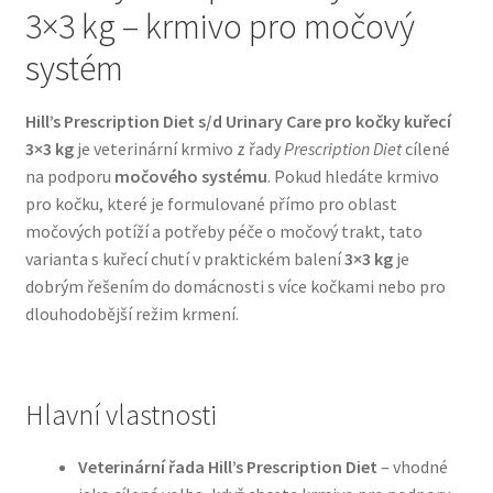
3×3 kg – krmivo pro močový
Bozita pro psy — Švédské krmivo s nordickou kvalitou
systém
Brit pro psy
Hill’s Prescription Diet s/d Urinary Care pro kočky kuřecí
3×3 kg
je veterinární krmivo z řady
Prescription Diet
cílené
Granule pro psy
na podporu
močového systému
. Pokud hledáte krmivo
pro kočku, které je formulované přímo pro oblast
Natural Trainer pro psy — Italské krmivo s
močových potíží a potřeby péče o močový trakt, tato
přírodními složkami
varianta s kuřecí chutí v praktickém balení
3×3 kg
je
dobrým řešením do domácnosti s více kočkami nebo pro
dlouhodobější režim krmení.
Happy Dog — Německá kvalita a přirozené složení
Hill’s pro psy
Hlavní vlastnosti
Hračky pro psy
Veterinární řada Hill’s Prescription Diet
– vhodné
Konzervy a kapsičky pro psy