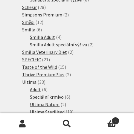
28
produktů
Schesir
28
produktů
2
Simpsons Premium
2
12
produkty
Směsi
12
6
produktů
Smilla
6
produktů
4
Smilla Adult
4
produkty
2
Smilla Adult speciální výživa
2
2
produkty
Smilla Veterinary Diet
2
21
produkty
SPECIFIC
21
produktů
15
Taste of the Wild
15
produktů
2
Thrive PremiumPlus
2
33
produkty
Ultima
33
produktů
6
Adult
6
produktů
6
Speciální krmivo
6
2
produktů
Ultima Nature
2
produkty
19
Ultima Sterilised
19
5
produktů
Venandi Animal
5
0
produktů
24
Veterinární diety
24
Hledat:
Hledat
produktů
3