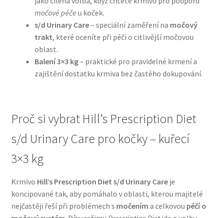
jako cílená volba, když chcete krmivo pro podporu
močové péče
u koček.
N&D Farmina pro psy — Italské holistic krmivo
s/d Urinary Care
– speciální zaměření na
močový
trakt
, které oceníte při péči o citlivější močovou
oblast.
Oblečky pro psy
Balení 3×3 kg
– praktické pro pravidelné krmení a
zajištění dostatku krmiva bez častého dokupování.
Pamlsky pro psy
Pelíšky pro psy
Proč si vybrat Hill’s Prescription Diet
Ortopedické pelíšky
s/d Urinary Care pro kočky – kuřecí
Přepravky pro psy
3×3 kg
Purizon pro psy — Vysoký obsah masa, bez obilovin
Krmivo
Hill’s Prescription Diet s/d Urinary Care
je
koncipované tak, aby pomáhalo v oblasti, kterou majitelé
Royal Canin pro psy
nejčastěji řeší při problémech s
močením
a celkovou
péčí o
močový systém
. Díky režimu
Prescription Diet
jde o volbu,