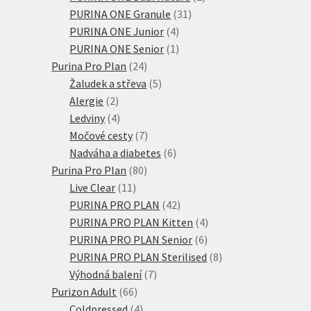
31
produkty
PURINA ONE Granule
31
4
produktů
PURINA ONE Junior
4
produkty
1
PURINA ONE Senior
1
24
produkt
Purina Pro Plan
24
produktů
5
Žaludek a střeva
5
2
produktů
Alergie
2
produkty
4
Ledviny
4
produkty
7
Močové cesty
7
produktů
6
Nadváha a diabetes
6
80
produktů
Purina Pro Plan
80
11
produktů
Live Clear
11
produktů
42
PURINA PRO PLAN
42
produktů
4
PURINA PRO PLAN Kitten
4
6
produkty
PURINA PRO PLAN Senior
6
produktů
8
PURINA PRO PLAN Sterilised
8
7
produktů
Výhodná balení
7
66
produktů
Purizon Adult
66
produktů
4
Coldpressed
4