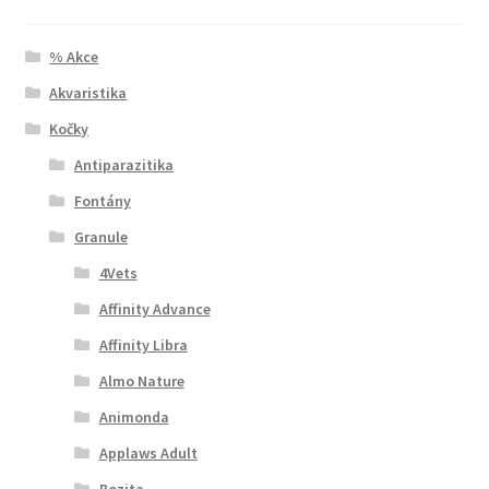
% Akce
Akvaristika
Kočky
Antiparazitika
Fontány
Granule
4Vets
Affinity Advance
Affinity Libra
Almo Nature
Animonda
Applaws Adult
Bozita