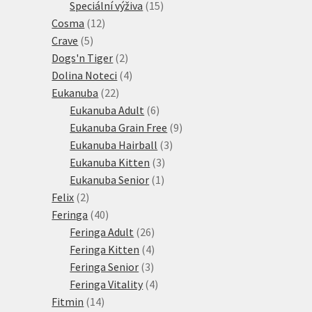
15
produkt
Speciální výživa
15
12
produktů
Cosma
12
5
produktů
Crave
5
produktů
2
Dogs'n Tiger
2
produkty
4
Dolina Noteci
4
22
produkty
Eukanuba
22
produktů
6
Eukanuba Adult
6
produktů
9
Eukanuba Grain Free
9
3
produktů
Eukanuba Hairball
3
3
produkty
Eukanuba Kitten
3
1
produkty
Eukanuba Senior
1
2
produkt
Felix
2
produkty
40
Feringa
40
produktů
26
Feringa Adult
26
produktů
4
Feringa Kitten
4
3
produkty
Feringa Senior
3
produkty
4
Feringa Vitality
4
14
produkty
Fitmin
14