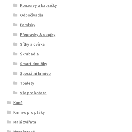
Konzervy a kapsičky
Odpočívadla
Pamlsky
Přepravky & obojky
Síťky a dvírka
Škrabadla
Smart doplňky
Speciální krmivo
Toalety
Vše pro koťata
Koně
Krmivo pro ptáky
Malá zvířata
Nezařazené