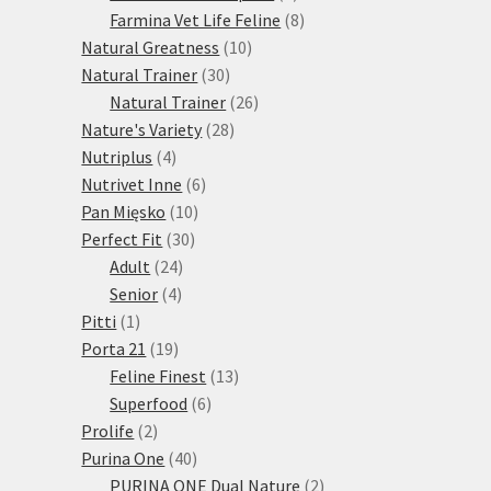
produktů
8
Farmina Vet Life Feline
8
10
produktů
Natural Greatness
10
30
produktů
Natural Trainer
30
produktů
26
Natural Trainer
26
28
produktů
Nature's Variety
28
4
produktů
Nutriplus
4
produkty
6
Nutrivet Inne
6
10
produktů
Pan Mięsko
10
30
produktů
Perfect Fit
30
24
produktů
Adult
24
4
produktů
Senior
4
1
produkty
Pitti
1
produkt
19
Porta 21
19
produktů
13
Feline Finest
13
6
produktů
Superfood
6
2
produktů
Prolife
2
produkty
40
Purina One
40
produktů
2
PURINA ONE Dual Nature
2