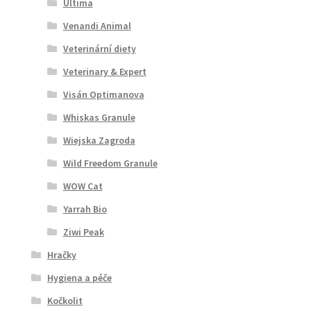
Ultima
Venandi Animal
Veterinární diety
Veterinary & Expert
Visán Optimanova
Whiskas Granule
Wiejska Zagroda
Wild Freedom Granule
WOW Cat
Yarrah Bio
Ziwi Peak
Hračky
Hygiena a péče
Kočkolit