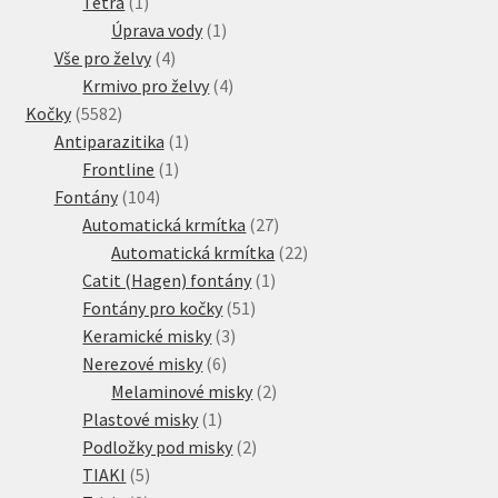
1
produkt
Tetra
1
produkt
1
Úprava vody
1
4
produkt
Vše pro želvy
4
produkty
4
Krmivo pro želvy
4
5582
produkty
Kočky
5582
produktů
1
Antiparazitika
1
1
produkt
Frontline
1
104
produkt
Fontány
104
produktů
27
Automatická krmítka
27
produktů
22
Automatická krmítka
22
1
produktů
Catit (Hagen) fontány
1
51
produkt
Fontány pro kočky
51
3
produktů
Keramické misky
3
6
produkty
Nerezové misky
6
produktů
2
Melaminové misky
2
1
produkty
Plastové misky
1
produkt
2
Podložky pod misky
2
5
produkty
TIAKI
5