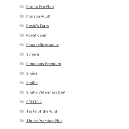
Purina Pro Plan
Purizon Adult
Rosie's Farm
Royal Canin
Sanabelle granule
Schesir
Simpsons Premium
Směsi
Smilla
Smilla Veterinary Diet
SPECIFIC
Taste of the Wild
Thrive PremiumPlus