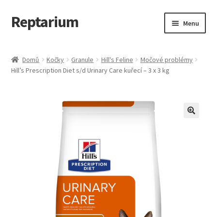
Reptarium
Přeskočit
Přejít
Menu
na
k
navigaci
obsahu
Úvodní stránka
webu
Domů
Kočky
Granule
Hill's Feline
Močové problémy
Hill’s Prescription Diet s/d Urinary Care kuřecí – 3 x 3 kg
Košík
Malá zvířata — Klece, krmivo, vybavení
Můj účet
Obchod
Pokladna
Vše pro kočky