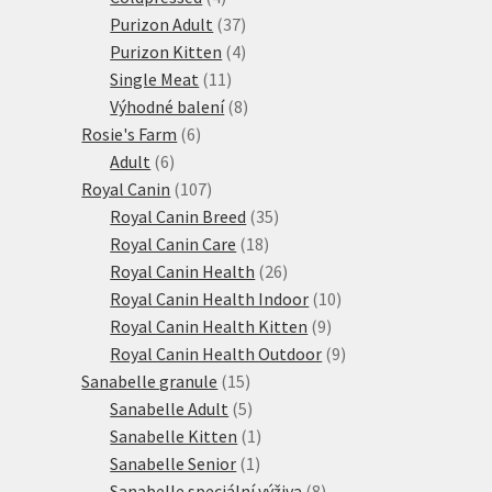
produkty
37
Purizon Adult
37
produktů
4
Purizon Kitten
4
11
produkty
Single Meat
11
produktů
8
Výhodné balení
8
6
produktů
Rosie's Farm
6
6
produktů
Adult
6
produktů
107
Royal Canin
107
produktů
35
Royal Canin Breed
35
18
produktů
Royal Canin Care
18
produktů
26
Royal Canin Health
26
produktů
10
Royal Canin Health Indoor
10
9
produktů
Royal Canin Health Kitten
9
produktů
9
Royal Canin Health Outdoor
9
15
produktů
Sanabelle granule
15
produktů
5
Sanabelle Adult
5
produktů
1
Sanabelle Kitten
1
1
produkt
Sanabelle Senior
1
produkt
8
Sanabelle speciální výživa
8