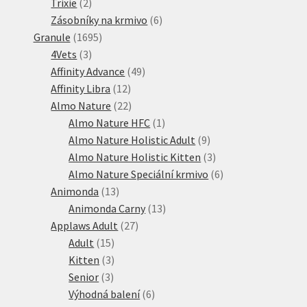
2
produktů
Trixie
2
produkty
6
Zásobníky na krmivo
6
1695
produktů
Granule
1695
3
produktů
4Vets
3
produkty
49
Affinity Advance
49
12
produktů
Affinity Libra
12
produktů
22
Almo Nature
22
produktů
1
Almo Nature HFC
1
produkt
9
Almo Nature Holistic Adult
9
produktů
3
Almo Nature Holistic Kitten
3
produkty
6
Almo Nature Speciální krmivo
6
13
produktů
Animonda
13
produktů
13
Animonda Carny
13
27
produktů
Applaws Adult
27
15
produktů
Adult
15
produktů
3
Kitten
3
3
produkty
Senior
3
produkty
6
Výhodná balení
6