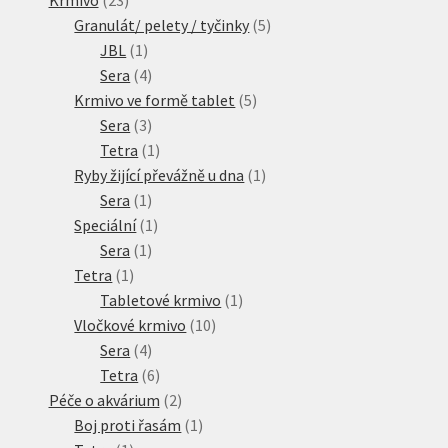
produktů
5
Granulát/ pelety / tyčinky
5
1
produktů
JBL
1
produkt
4
Sera
4
produkty
5
Krmivo ve formě tablet
5
3
produktů
Sera
3
produkty
1
Tetra
1
produkt
1
Ryby žijící převážně u dna
1
1
produkt
Sera
1
produkt
1
Speciální
1
1
produkt
Sera
1
1
produkt
Tetra
1
produkt
1
Tabletové krmivo
1
10
produkt
Vločkové krmivo
10
4
produktů
Sera
4
produkty
6
Tetra
6
produktů
2
Péče o akvárium
2
produkty
1
Boj proti řasám
1