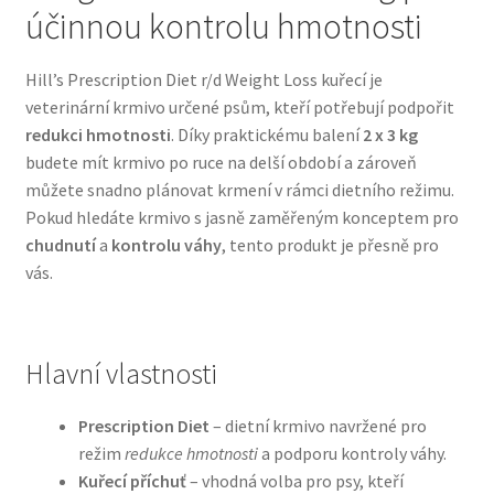
účinnou kontrolu hmotnosti
Bozita pro psy — Švédské krmivo s nordickou kvalitou
Hill’s Prescription Diet r/d Weight Loss kuřecí je
veterinární krmivo určené psům, kteří potřebují podpořit
Brit pro psy
redukci hmotnosti
. Díky praktickému balení
2 x 3 kg
budete mít krmivo po ruce na delší období a zároveň
Granule pro psy
můžete snadno plánovat krmení v rámci dietního režimu.
Pokud hledáte krmivo s jasně zaměřeným konceptem pro
Natural Trainer pro psy — Italské krmivo s
chudnutí
a
kontrolu váhy
, tento produkt je přesně pro
přírodními složkami
vás.
Happy Dog — Německá kvalita a přirozené složení
Hlavní vlastnosti
Hill’s pro psy
Prescription Diet
– dietní krmivo navržené pro
Hračky pro psy
režim
redukce hmotnosti
a podporu kontroly váhy.
Kuřecí příchuť
– vhodná volba pro psy, kteří
Konzervy a kapsičky pro psy