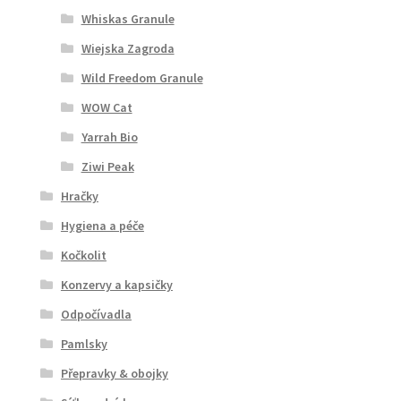
Whiskas Granule
Wiejska Zagroda
Wild Freedom Granule
WOW Cat
Yarrah Bio
Ziwi Peak
Hračky
Hygiena a péče
Kočkolit
Konzervy a kapsičky
Odpočívadla
Pamlsky
Přepravky & obojky