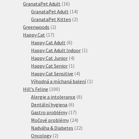
produktů
16
GranataPet Adult
16
produktů
14
GranataPet Adult
14
produktů
2
GranataPet Kitten
2
2
produkty
Greenwoods
2
17
produkty
Happy Cat
17
produktů
6
Happy Cat Adult
6
produktů
1
Happy Cat Adult Indoor
1
4
produkt
Happy Cat Junior
4
produkty
1
Happy Cat Senior
1
produkt
4
Happy Cat Sensitive
4
produkty
1
Výhodná a míchaná balení
1
100
produkt
Hill's Feline
100
produktů
6
Alergie a intolerance
6
6
produktů
Dentální hygiena
6
produktů
17
Gastro problémy
17
produktů
24
Močové problémy
24
produktů
22
Nadváha & Diabetes
22
2
produktů
Oncology
2