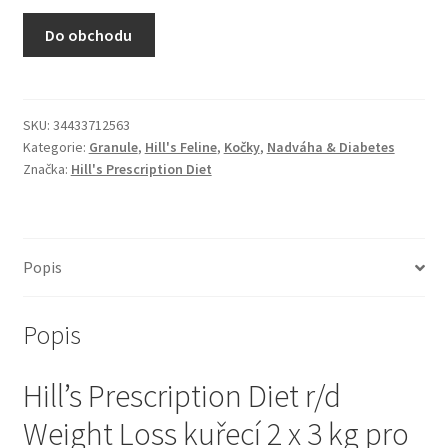
N&D Farmina pro kočky — Italské holistic krmivo
Do obchodu
Odpočívadla pro kočky
Pamlsky pro kočky
SKU:
34433712563
Kategorie:
Granule
,
Hill's Feline
,
Kočky
,
Nadváha & Diabetes
Značka:
Hill's Prescription Diet
Purizon pro kočky
Royal Canin pro kočky
Popis
Škrabadla pro kočky
Popis
Veterinární dieta pro kočky
Hill’s Prescription Diet r/d
Vše pro psy — Krmivo, doplňky, vybavení
Weight Loss kuřecí 2 x 3 kg pro
Boudy a výběhy