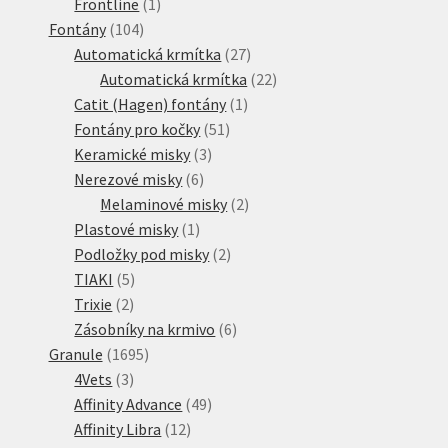
1
produkt
Frontline
1
104
produkt
Fontány
104
produktů
27
Automatická krmítka
27
produktů
22
Automatická krmítka
22
1
produktů
Catit (Hagen) fontány
1
51
produkt
Fontány pro kočky
51
3
produktů
Keramické misky
3
6
produkty
Nerezové misky
6
produktů
2
Melaminové misky
2
1
produkty
Plastové misky
1
produkt
2
Podložky pod misky
2
5
produkty
TIAKI
5
2
produktů
Trixie
2
produkty
6
Zásobníky na krmivo
6
1695
produktů
Granule
1695
3
produktů
4Vets
3
produkty
49
Affinity Advance
49
12
produktů
Affinity Libra
12