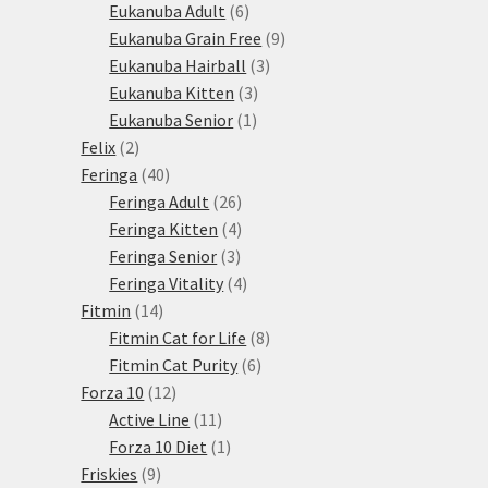
produktů
6
Eukanuba Adult
6
produktů
9
Eukanuba Grain Free
9
3
produktů
Eukanuba Hairball
3
3
produkty
Eukanuba Kitten
3
1
produkty
Eukanuba Senior
1
2
produkt
Felix
2
produkty
40
Feringa
40
produktů
26
Feringa Adult
26
produktů
4
Feringa Kitten
4
3
produkty
Feringa Senior
3
produkty
4
Feringa Vitality
4
14
produkty
Fitmin
14
produktů
8
Fitmin Cat for Life
8
6
produktů
Fitmin Cat Purity
6
12
produktů
Forza 10
12
produktů
11
Active Line
11
produktů
1
Forza 10 Diet
1
9
produkt
Friskies
9