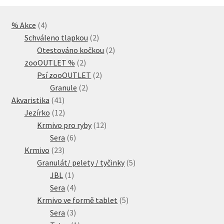
4
% Akce
4
produkty
2
Schváleno tlapkou
2
produkty
2
Otestováno kočkou
2
2
produkty
zooOUTLET %
2
produkty
2
Psí zooOUTLET
2
2
produkty
Granule
2
41
produkty
Akvaristika
41
produktů
12
Jezírko
12
produktů
12
Krmivo pro ryby
12
6
produktů
Sera
6
23
produktů
Krmivo
23
produktů
5
Granulát/ pelety / tyčinky
5
1
produktů
JBL
1
produkt
4
Sera
4
produkty
5
Krmivo ve formě tablet
5
3
produktů
Sera
3