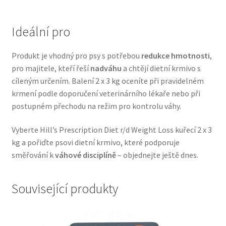
Veterinární dieta pro psy
Ideální pro
Vodítka a obojky
Produkt je vhodný pro psy s potřebou
redukce hmotnosti
,
Wolf of Wilderness
pro majitele, kteří řeší
nadváhu
a chtějí dietní krmivo s
cíleným určením. Balení 2 x 3 kg oceníte při pravidelném
krmení podle doporučení veterinárního lékaře nebo při
postupném přechodu na režim pro kontrolu váhy.
Vyberte Hill’s Prescription Diet r/d Weight Loss kuřecí 2 x 3
kg a pořiďte psovi dietní krmivo, které podporuje
směřování k
váhové disciplíně
– objednejte ještě dnes.
Související produkty