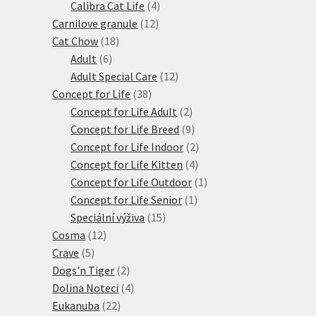
produkty
4
Calibra Cat Life
4
12
produkty
Carnilove granule
12
18
produktů
Cat Chow
18
6
produktů
Adult
6
produktů
12
Adult Special Care
12
38
produktů
Concept for Life
38
produktů
2
Concept for Life Adult
2
produkty
9
Concept for Life Breed
9
produktů
2
Concept for Life Indoor
2
4
produkty
Concept for Life Kitten
4
produkty
1
Concept for Life Outdoor
1
1
produkt
Concept for Life Senior
1
15
produkt
Speciální výživa
15
12
produktů
Cosma
12
5
produktů
Crave
5
produktů
2
Dogs'n Tiger
2
produkty
4
Dolina Noteci
4
22
produkty
Eukanuba
22