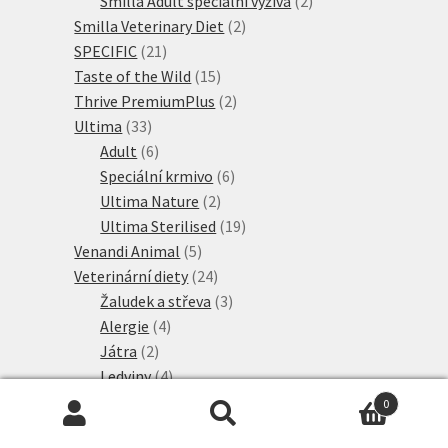
Smilla Adult speciální výživa
2
2
produkty
Smilla Veterinary Diet
2
21
produkty
SPECIFIC
21
produktů
15
Taste of the Wild
15
produktů
2
Thrive PremiumPlus
2
33
produkty
Ultima
33
produktů
6
Adult
6
produktů
6
Speciální krmivo
6
2
produktů
Ultima Nature
2
produkty
19
Ultima Sterilised
19
5
produktů
Venandi Animal
5
produktů
24
Veterinární diety
24
produktů
3
Žaludek a střeva
3
4
produkty
Alergie
4
2
produkty
Játra
2
produkty
4
Ledviny
4
produkty
6
Močové cesty
6
0
produktů
5
Nadváha & diabetes
5
Hledat:
Hledat