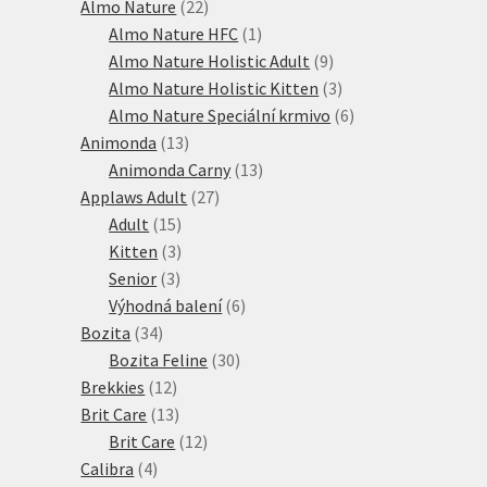
produktů
22
Almo Nature
22
produktů
1
Almo Nature HFC
1
produkt
9
Almo Nature Holistic Adult
9
produktů
3
Almo Nature Holistic Kitten
3
produkty
6
Almo Nature Speciální krmivo
6
13
produktů
Animonda
13
produktů
13
Animonda Carny
13
27
produktů
Applaws Adult
27
15
produktů
Adult
15
produktů
3
Kitten
3
3
produkty
Senior
3
produkty
6
Výhodná balení
6
34
produktů
Bozita
34
produktů
30
Bozita Feline
30
12
produktů
Brekkies
12
produktů
13
Brit Care
13
produktů
12
Brit Care
12
4
produktů
Calibra
4