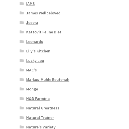
IAMS
James Wellbeloved
Josera
Kattovit Feline Diet
Leonardo
Lily's Kitchen
Lucky Lou
MAC's
Markus-Mühle Beutenah
Monge
N&D Farmina
Natural Greatness
Natural Trainer
Nature's Variety