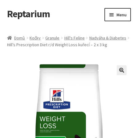
Reptarium
Přeskočit
Přejít
Menu
na
k
navigaci
obsahu
Úvodní stránka
webu
Domů
Kočky
Granule
Hill's Feline
Nadváha & Diabetes
Hill’s Prescription Diet r/d Weight Loss kuřecí – 2 x 3 kg
Košík
Malá zvířata — Klece, krmivo, vybavení
Můj účet
Obchod
Pokladna
Vše pro kočky