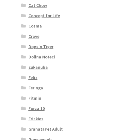
Cat Chow
Concept for Life
Cosma
Crave
Dogs'n Tiger
Dolina Noteci
Eukanuba
Felix
Feringa
Fitmin
Forza 10
Friskies
GranataPet Adult
Greenwoods