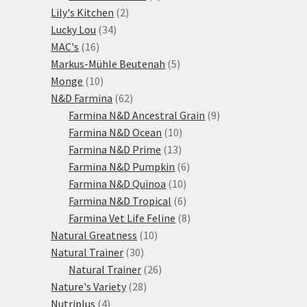
2
produkt
Lily's Kitchen
2
34
produkty
Lucky Lou
34
16
produktů
MAC's
16
produktů
5
Markus-Mühle Beutenah
5
10
produktů
Monge
10
produktů
62
N&D Farmina
62
produktů
9
Farmina N&D Ancestral Grain
9
10
produktů
Farmina N&D Ocean
10
13
produktů
Farmina N&D Prime
13
produktů
6
Farmina N&D Pumpkin
6
10
produktů
Farmina N&D Quinoa
10
produktů
6
Farmina N&D Tropical
6
produktů
8
Farmina Vet Life Feline
8
10
produktů
Natural Greatness
10
30
produktů
Natural Trainer
30
produktů
26
Natural Trainer
26
28
produktů
Nature's Variety
28
4
produktů
Nutriplus
4