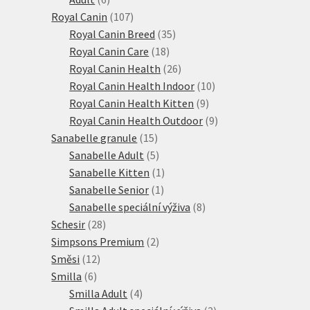
produktů
107
Royal Canin
107
produktů
35
Royal Canin Breed
35
18
produktů
Royal Canin Care
18
produktů
26
Royal Canin Health
26
produktů
10
Royal Canin Health Indoor
10
9
produktů
Royal Canin Health Kitten
9
produktů
9
Royal Canin Health Outdoor
9
15
produktů
Sanabelle granule
15
produktů
5
Sanabelle Adult
5
produktů
1
Sanabelle Kitten
1
1
produkt
Sanabelle Senior
1
produkt
8
Sanabelle speciální výživa
8
28
produktů
Schesir
28
produktů
2
Simpsons Premium
2
12
produkty
Směsi
12
6
produktů
Smilla
6
produktů
4
Smilla Adult
4
produkty
2