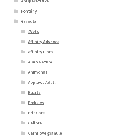
Antiparazitika
Fontány
Granule
4Vets
Affinity Advance
Affinity Libra
Almo Nature
Animonda
Applaws Adult
Bozita
Brekkies
Brit Care
Calibra
Carnilove granule