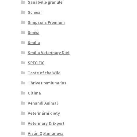
Sanabelle granule
Schesir
Simpsons Premium
Směsi
Smilla
Smilla Veterinary Diet
SPECIFIC
Taste of the Wild
Thrive PremiumPlus
Ultima
Venandi Animal
Veterinární diety
Veterinary & Expert
Visán Optimanova