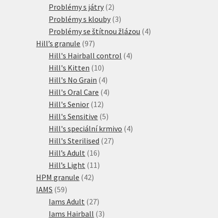
produkty
2
Problémy s játry
2
produkty
3
Problémy s klouby
3
produkty
4
Problémy se štítnou žlázou
4
97
produkty
Hill’s granule
97
produktů
4
Hill's Hairball control
4
10
produkty
Hill's Kitten
10
produktů
4
Hill's No Grain
4
produkty
4
Hill's Oral Care
4
12
produkty
Hill's Senior
12
produktů
5
Hill's Sensitive
5
produktů
4
Hill's speciální krmivo
4
27
produkty
Hill's Sterilised
27
16
produktů
Hill’s Adult
16
produktů
11
Hill’s Light
11
42
produktů
HPM granule
42
59
produktů
IAMS
59
produktů
27
Iams Adult
27
produktů
3
Iams Hairball
3