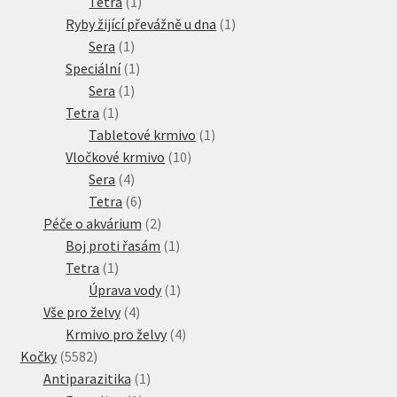
produkty
1
Tetra
1
produkt
1
Ryby žijící převážně u dna
1
1
produkt
Sera
1
produkt
1
Speciální
1
1
produkt
Sera
1
1
produkt
Tetra
1
produkt
1
Tabletové krmivo
1
10
produkt
Vločkové krmivo
10
4
produktů
Sera
4
produkty
6
Tetra
6
produktů
2
Péče o akvárium
2
produkty
1
Boj proti řasám
1
1
produkt
Tetra
1
produkt
1
Úprava vody
1
4
produkt
Vše pro želvy
4
produkty
4
Krmivo pro želvy
4
5582
produkty
Kočky
5582
produktů
1
Antiparazitika
1