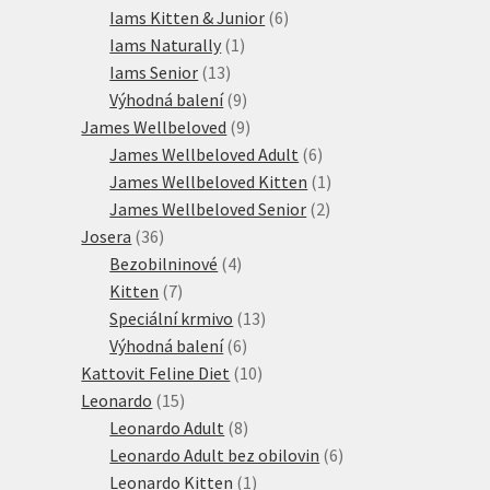
produkty
6
Iams Kitten & Junior
6
1
produktů
Iams Naturally
1
13
produkt
Iams Senior
13
produktů
9
Výhodná balení
9
produktů
9
James Wellbeloved
9
produktů
6
James Wellbeloved Adult
6
produktů
1
James Wellbeloved Kitten
1
2
produkt
James Wellbeloved Senior
2
36
produkty
Josera
36
produktů
4
Bezobilninové
4
7
produkty
Kitten
7
produktů
13
Speciální krmivo
13
6
produktů
Výhodná balení
6
produktů
10
Kattovit Feline Diet
10
15
produktů
Leonardo
15
produktů
8
Leonardo Adult
8
produktů
6
Leonardo Adult bez obilovin
6
1
produktů
Leonardo Kitten
1