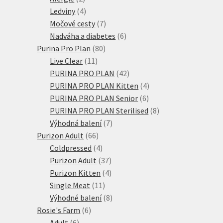
produkty
4
Ledviny
4
produkty
7
Močové cesty
7
produktů
6
Nadváha a diabetes
6
80
produktů
Purina Pro Plan
80
11
produktů
Live Clear
11
produktů
42
PURINA PRO PLAN
42
produktů
4
PURINA PRO PLAN Kitten
4
6
produkty
PURINA PRO PLAN Senior
6
produktů
8
PURINA PRO PLAN Sterilised
8
7
produktů
Výhodná balení
7
66
produktů
Purizon Adult
66
produktů
4
Coldpressed
4
produkty
37
Purizon Adult
37
produktů
4
Purizon Kitten
4
11
produkty
Single Meat
11
produktů
8
Výhodné balení
8
6
produktů
Rosie's Farm
6
6
produktů
Adult
6