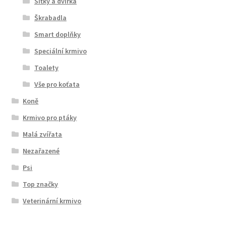
Síťky a dvírka
Škrabadla
Smart doplňky
Speciální krmivo
Toalety
Vše pro koťata
Koně
Krmivo pro ptáky
Malá zvířata
Nezařazené
Psi
Top značky
Veterinární krmivo