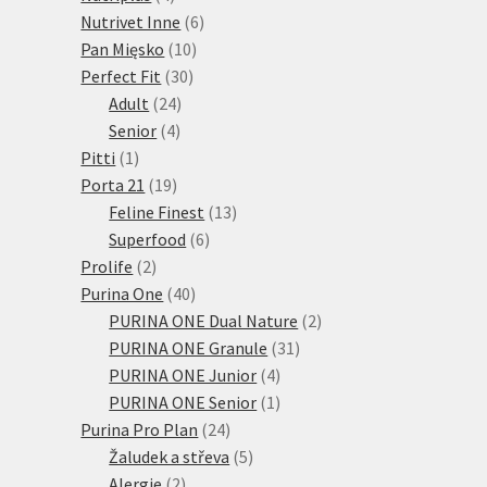
produkty
6
Nutrivet Inne
6
10
produktů
Pan Mięsko
10
30
produktů
Perfect Fit
30
24
produktů
Adult
24
4
produktů
Senior
4
1
produkty
Pitti
1
produkt
19
Porta 21
19
produktů
13
Feline Finest
13
6
produktů
Superfood
6
2
produktů
Prolife
2
produkty
40
Purina One
40
produktů
2
PURINA ONE Dual Nature
2
31
produkty
PURINA ONE Granule
31
4
produktů
PURINA ONE Junior
4
produkty
1
PURINA ONE Senior
1
24
produkt
Purina Pro Plan
24
produktů
5
Žaludek a střeva
5
2
produktů
Alergie
2