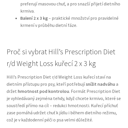
preferují masovou chuť, a pro snazší přijetí dietního
krmiva.
N&D Farmina pro psy — Italské holistic krmivo
Balení 2 x 3 kg
– praktické množství pro pravidelné
krmení v průběhu dietní fáze.
Oblečky pro psy
Pamlsky pro psy
Proč si vybrat Hill’s Prescription Diet
Pelíšky pro psy
r/d Weight Loss kuřecí 2 x 3 kg
Ortopedické pelíšky
Hill’s Prescription Diet r/d Weight Loss kuřecí staví na
dietním přístupu pro psy, kteří potřebují
snížit nadváhu
a
Přepravky pro psy
držet
hmotnost pod kontrolou
. Formát Prescription Diet
je vyhledávaný zejména tehdy, když chcete krmivo, které se
Purizon pro psy — Vysoký obsah masa, bez obilovin
soustředí přímo na cíl – redukci hmotnosti. Kuřecí příchuť
zase pomáhá udržet chuť k jídlu i během dietního režimu,
což je v každodenní péči o psa velmi důležité.
Royal Canin pro psy