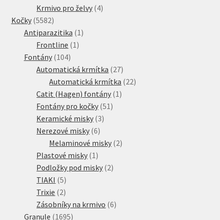
produkty
4
Krmivo pro želvy
4
5582
produkty
Kočky
5582
produktů
1
Antiparazitika
1
1
produkt
Frontline
1
104
produkt
Fontány
104
produktů
27
Automatická krmítka
27
produktů
22
Automatická krmítka
22
1
produktů
Catit (Hagen) fontány
1
51
produkt
Fontány pro kočky
51
3
produktů
Keramické misky
3
6
produkty
Nerezové misky
6
produktů
2
Melaminové misky
2
1
produkty
Plastové misky
1
produkt
2
Podložky pod misky
2
5
produkty
TIAKI
5
2
produktů
Trixie
2
produkty
6
Zásobníky na krmivo
6
1695
produktů
Granule
1695