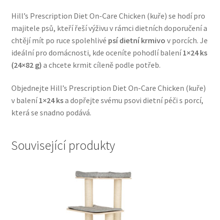
Veterinární dieta pro psy
Hill’s Prescription Diet On-Care Chicken (kuře) se hodí pro
majitele psů, kteří řeší výživu v rámci dietních doporučení a
Vodítka a obojky
chtějí mít po ruce spolehlivé
psí dietní krmivo
v porcích. Je
ideální pro domácnosti, kde oceníte pohodlí balení
1×24 ks
Wolf of Wilderness
(24×82 g)
a chcete krmit cíleně podle potřeb.
Objednejte Hill’s Prescription Diet On-Care Chicken (kuře)
v balení
1×24 ks
a dopřejte svému psovi dietní péči s porcí,
která se snadno podává.
Související produkty