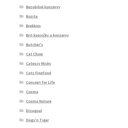
Bezobilné konzervy
Bozita
Brekkies
Brit kapsičky a konzervy
Butcher's
Cat Chow
Catessy Misky
Catz Finefood
Concept for Life
Cosma
Cosma Nature
Disugual
Dogs'n Tiger