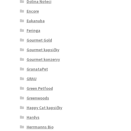
Dolina Noteci
Encore
Eukanuba
Feringa
Gourmet Gold
Gourmet kapsičky
Gourmet konzervy
GranataPet
GRAU
Green Petfood
Greenwoods
Happy Cat kapsičky
Hardys
Herrmanns Bio