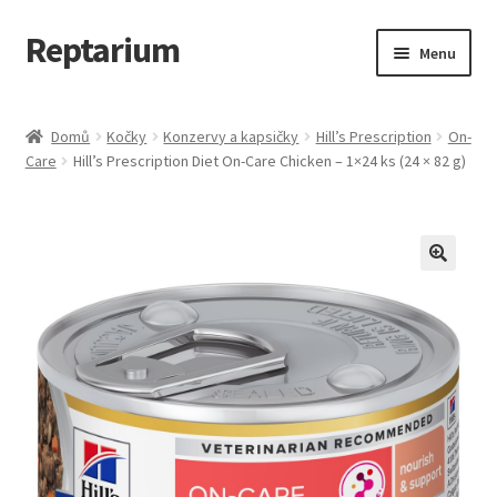
Reptarium
Přeskočit
Přejít
Menu
na
k
navigaci
obsahu
Úvodní stránka
webu
Domů
Kočky
Konzervy a kapsičky
Hill’s Prescription
On-
Care
Hill’s Prescription Diet On-Care Chicken – 1×24 ks (24 × 82 g)
Košík
Malá zvířata — Klece, krmivo, vybavení
Můj účet
Obchod
Pokladna
Vše pro kočky