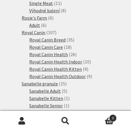
11
produkty
Single Meat
11
produktů
8
Výhodné balení
8
6
produktů
Rosie's Farm
6
6
produktů
Adult
6
produktů
107
Royal Canin
107
produktů
35
Royal Canin Breed
35
18
produktů
Royal Canin Care
18
produktů
26
Royal Canin Health
26
produktů
10
Royal Canin Health Indoor
10
9
produktů
Royal Canin Health Kitten
9
produktů
9
Royal Canin Health Outdoor
9
15
produktů
Sanabelle granule
15
produktů
5
Sanabelle Adult
5
produktů
1
Sanabelle Kitten
1
1
produkt
Sanabelle Senior
1
produkt
8
Sanabelle speciální výživa
8
0
28
produktů
Schesir
28
Hledat:
Hledat
produktů
2
Simpsons Premium
2