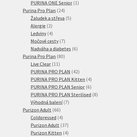
produkty
1
PURINA ONE Senior
1
24
produkt
Purina Pro Plan
24
produktů
5
Žaludek a střeva
5
2
produktů
Alergie
2
produkty
4
Ledviny
4
produkty
7
Močové cesty
7
produktů
6
Nadváha a diabetes
6
80
produktů
Purina Pro Plan
80
11
produktů
Live Clear
11
produktů
42
PURINA PRO PLAN
42
produktů
4
PURINA PRO PLAN Kitten
4
6
produkty
PURINA PRO PLAN Senior
6
produktů
8
PURINA PRO PLAN Sterilised
8
7
produktů
Výhodná balení
7
66
produktů
Purizon Adult
66
produktů
4
Coldpressed
4
produkty
37
Purizon Adult
37
produktů
4
Purizon Kitten
4