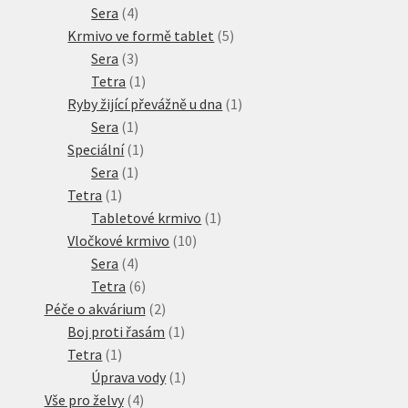
produkt
4
Sera
4
produkty
5
Krmivo ve formě tablet
5
3
produktů
Sera
3
produkty
1
Tetra
1
produkt
1
Ryby žijící převážně u dna
1
1
produkt
Sera
1
produkt
1
Speciální
1
1
produkt
Sera
1
1
produkt
Tetra
1
produkt
1
Tabletové krmivo
1
10
produkt
Vločkové krmivo
10
4
produktů
Sera
4
produkty
6
Tetra
6
produktů
2
Péče o akvárium
2
produkty
1
Boj proti řasám
1
1
produkt
Tetra
1
produkt
1
Úprava vody
1
4
produkt
Vše pro želvy
4