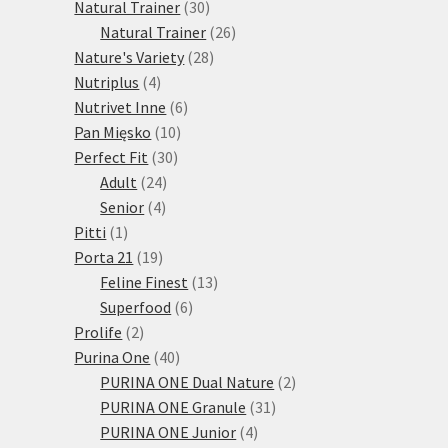
30
produktů
Natural Trainer
30
produktů
26
Natural Trainer
26
28
produktů
Nature's Variety
28
4
produktů
Nutriplus
4
produkty
6
Nutrivet Inne
6
10
produktů
Pan Mięsko
10
30
produktů
Perfect Fit
30
24
produktů
Adult
24
4
produktů
Senior
4
1
produkty
Pitti
1
produkt
19
Porta 21
19
produktů
13
Feline Finest
13
6
produktů
Superfood
6
2
produktů
Prolife
2
produkty
40
Purina One
40
produktů
2
PURINA ONE Dual Nature
2
31
produkty
PURINA ONE Granule
31
4
produktů
PURINA ONE Junior
4