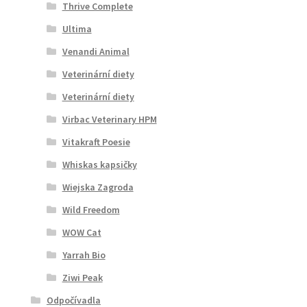
Thrive Complete
Ultima
Venandi Animal
Veterinární diety
Veterinární diety
Virbac Veterinary HPM
Vitakraft Poesie
Whiskas kapsičky
Wiejska Zagroda
Wild Freedom
WOW Cat
Yarrah Bio
Ziwi Peak
Odpočívadla