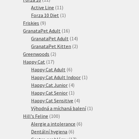
produktů
11
Active Line
11
produktů
1
Forza 10 Diet
1
9
produkt
Friskies
9
produktů
16
GranataPet Adult
16
produktů
14
GranataPet Adult
14
produktů
2
GranataPet Kitten
2
2
produkty
Greenwoods
2
17
produkty
Happy Cat
17
produktů
6
Happy Cat Adult
6
produktů
1
Happy Cat Adult Indoor
1
4
produkt
Happy Cat Junior
4
produkty
1
Happy Cat Senior
1
produkt
4
Happy Cat Sensitive
4
produkty
1
Výhodná a míchaná balení
1
100
produkt
Hill's Feline
100
produktů
6
Alergie a intolerance
6
6
produktů
Dentální hygiena
6
produktů
17