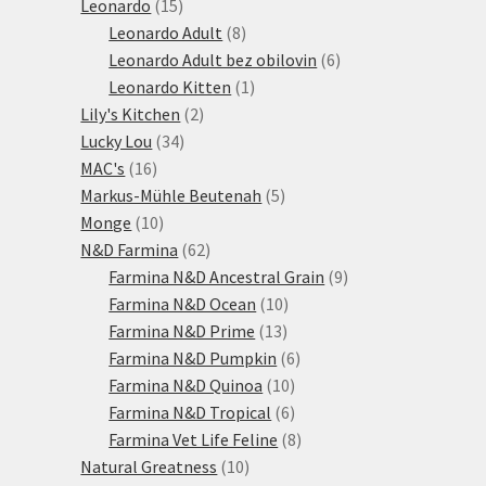
15
produktů
Leonardo
15
produktů
8
Leonardo Adult
8
produktů
6
Leonardo Adult bez obilovin
6
1
produktů
Leonardo Kitten
1
2
produkt
Lily's Kitchen
2
34
produkty
Lucky Lou
34
16
produktů
MAC's
16
produktů
5
Markus-Mühle Beutenah
5
10
produktů
Monge
10
produktů
62
N&D Farmina
62
produktů
9
Farmina N&D Ancestral Grain
9
10
produktů
Farmina N&D Ocean
10
13
produktů
Farmina N&D Prime
13
produktů
6
Farmina N&D Pumpkin
6
10
produktů
Farmina N&D Quinoa
10
produktů
6
Farmina N&D Tropical
6
produktů
8
Farmina Vet Life Feline
8
10
produktů
Natural Greatness
10