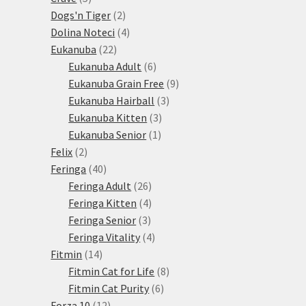
produktů
2
Dogs'n Tiger
2
produkty
4
Dolina Noteci
4
22
produkty
Eukanuba
22
produktů
6
Eukanuba Adult
6
produktů
9
Eukanuba Grain Free
9
3
produktů
Eukanuba Hairball
3
3
produkty
Eukanuba Kitten
3
1
produkty
Eukanuba Senior
1
2
produkt
Felix
2
produkty
40
Feringa
40
produktů
26
Feringa Adult
26
produktů
4
Feringa Kitten
4
3
produkty
Feringa Senior
3
produkty
4
Feringa Vitality
4
14
produkty
Fitmin
14
produktů
8
Fitmin Cat for Life
8
6
produktů
Fitmin Cat Purity
6
12
produktů
Forza 10
12