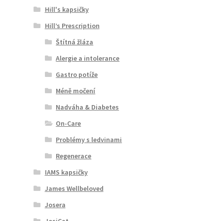
Hill's kapsičky
Hill’s Prescription
Štítná žláza
Alergie a intolerance
Gastro potíže
Méně močení
Nadváha & Diabetes
On-Care
Problémy s ledvinami
Regenerace
IAMS kapsičky
James Wellbeloved
Josera
JosiCat