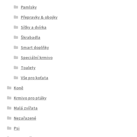
Pamlsky
Přepravky & obojky
Síťky a dvírka
Škrabadla
Smart doplňky
Speciální krmivo
Toalety
Vše pro koťata
Koně
Krmivo pro ptáky
Malá zvířata
Nezařazené
Psi