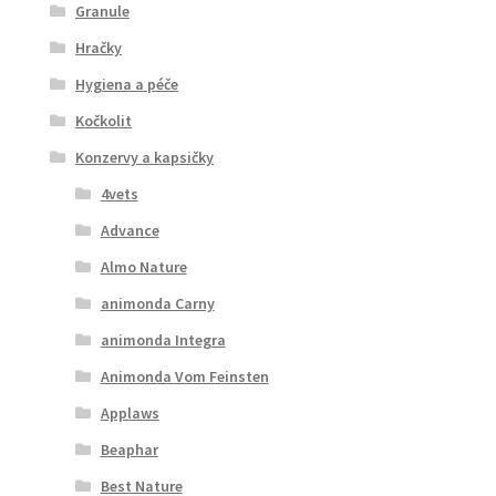
Granule
Hračky
Hygiena a péče
Kočkolit
Konzervy a kapsičky
4vets
Advance
Almo Nature
animonda Carny
animonda Integra
Animonda Vom Feinsten
Applaws
Beaphar
Best Nature