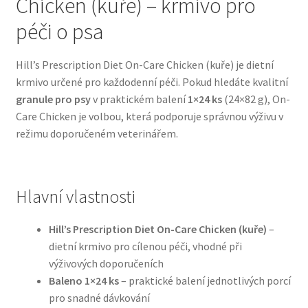
Chicken (kuře) – krmivo pro
péči o psa
Bozita pro psy — Švédské krmivo s nordickou kvalitou
Hill’s Prescription Diet On-Care Chicken (kuře) je dietní
Brit pro psy
krmivo určené pro každodenní péči. Pokud hledáte kvalitní
granule pro psy
v praktickém balení
1×24 ks
(24×82 g), On-
Granule pro psy
Care Chicken je volbou, která podporuje správnou výživu v
režimu doporučeném veterinářem.
Natural Trainer pro psy — Italské krmivo s
přírodními složkami
Hlavní vlastnosti
Happy Dog — Německá kvalita a přirozené složení
Hill’s Prescription Diet On-Care Chicken (kuře)
–
Hill’s pro psy
dietní krmivo pro cílenou péči, vhodné při
výživových doporučeních
Hračky pro psy
Baleno 1×24 ks
– praktické balení jednotlivých porcí
pro snadné dávkování
Konzervy a kapsičky pro psy