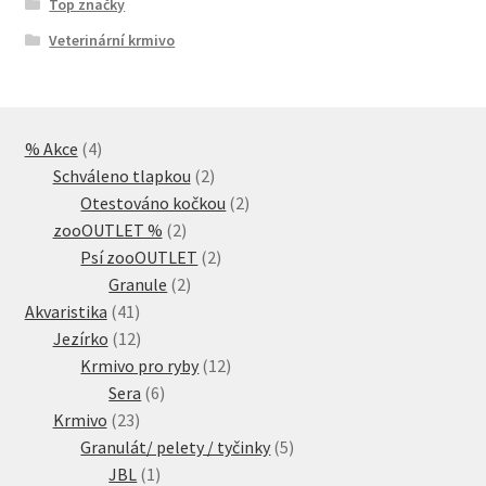
Top značky
Veterinární krmivo
4
% Akce
4
produkty
2
Schváleno tlapkou
2
produkty
2
Otestováno kočkou
2
2
produkty
zooOUTLET %
2
produkty
2
Psí zooOUTLET
2
2
produkty
Granule
2
41
produkty
Akvaristika
41
produktů
12
Jezírko
12
produktů
12
Krmivo pro ryby
12
6
produktů
Sera
6
23
produktů
Krmivo
23
produktů
5
Granulát/ pelety / tyčinky
5
1
produktů
JBL
1