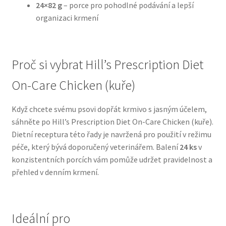
24×82 g
– porce pro pohodlné podávání a lepší
organizaci krmení
N&D Farmina pro psy — Italské holistic krmivo
Oblečky pro psy
Proč si vybrat Hill’s Prescription Diet
Pamlsky pro psy
On-Care Chicken (kuře)
Pelíšky pro psy
Když chcete svému psovi dopřát krmivo s jasným účelem,
sáhněte po Hill’s Prescription Diet On-Care Chicken (kuře).
Ortopedické pelíšky
Dietní receptura této řady je navržená pro použití v režimu
péče, který bývá doporučený veterinářem. Balení
24 ks
v
Přepravky pro psy
konzistentních porcích vám pomůže udržet pravidelnost a
přehled v denním krmení.
Purizon pro psy — Vysoký obsah masa, bez obilovin
Royal Canin pro psy
Ideální pro