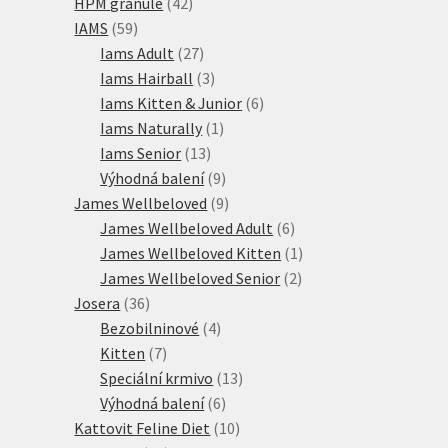
42
produktů
HPM granule
42
59
produktů
IAMS
59
produktů
27
Iams Adult
27
produktů
3
Iams Hairball
3
produkty
6
Iams Kitten & Junior
6
1
produktů
Iams Naturally
1
13
produkt
Iams Senior
13
produktů
9
Výhodná balení
9
produktů
9
James Wellbeloved
9
produktů
6
James Wellbeloved Adult
6
produktů
1
James Wellbeloved Kitten
1
2
produkt
James Wellbeloved Senior
2
36
produkty
Josera
36
produktů
4
Bezobilninové
4
7
produkty
Kitten
7
produktů
13
Speciální krmivo
13
6
produktů
Výhodná balení
6
produktů
10
Kattovit Feline Diet
10