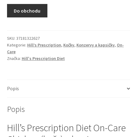
N&D Farmina pro kočky — Italské holistic krmivo
Do obchodu
Odpočívadla pro kočky
Pamlsky pro kočky
SKU:
37181322627
Kategorie:
Hill’s Prescription
,
Kočky
,
Konzervy a kapsičky
,
On-
Care
Purizon pro kočky
Značka:
Hill's Prescription Diet
Royal Canin pro kočky
Škrabadla pro kočky
Popis
Veterinární dieta pro kočky
Popis
Vše pro psy — Krmivo, doplňky, vybavení
Hill’s Prescription Diet On-Care
Boudy a výběhy