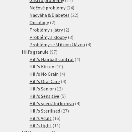
Gastro problémy
17
produktů
24
Močové problémy
24
produktů
22
Nadváha & Diabetes
22
2
produktů
Oncology
2
produkty
2
Problémy s játry
2
produkty
3
Problémy s klouby
3
produkty
4
Problémy se štítnou žlázou
4
97
produkty
Hill’s granule
97
produktů
4
Hill's Hairball control
4
10
produkty
Hill's Kitten
10
produktů
4
Hill's No Grain
4
produkty
4
Hill's Oral Care
4
12
produkty
Hill's Senior
12
produktů
5
Hill's Sensitive
5
produktů
4
Hill's speciální krmivo
4
27
produkty
Hill's Sterilised
27
16
produktů
Hill’s Adult
16
produktů
11
Hill’s Light
11