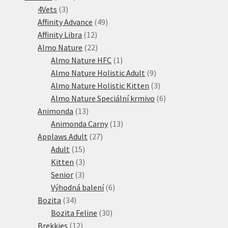
3
produktů
4Vets
3
produkty
49
Affinity Advance
49
12
produktů
Affinity Libra
12
produktů
22
Almo Nature
22
produktů
1
Almo Nature HFC
1
produkt
9
Almo Nature Holistic Adult
9
produktů
3
Almo Nature Holistic Kitten
3
produkty
6
Almo Nature Speciální krmivo
6
13
produktů
Animonda
13
produktů
13
Animonda Carny
13
27
produktů
Applaws Adult
27
15
produktů
Adult
15
produktů
3
Kitten
3
3
produkty
Senior
3
produkty
6
Výhodná balení
6
34
produktů
Bozita
34
produktů
30
Bozita Feline
30
12
produktů
Brekkies
12