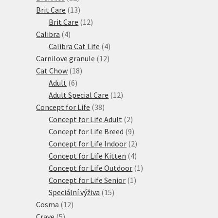
produktů
13
Brit Care
13
produktů
12
Brit Care
12
4
produktů
Calibra
4
produkty
4
Calibra Cat Life
4
12
produkty
Carnilove granule
12
18
produktů
Cat Chow
18
6
produktů
Adult
6
produktů
12
Adult Special Care
12
38
produktů
Concept for Life
38
produktů
2
Concept for Life Adult
2
produkty
9
Concept for Life Breed
9
produktů
2
Concept for Life Indoor
2
4
produkty
Concept for Life Kitten
4
produkty
1
Concept for Life Outdoor
1
1
produkt
Concept for Life Senior
1
15
produkt
Speciální výživa
15
12
produktů
Cosma
12
5
produktů
Crave
5