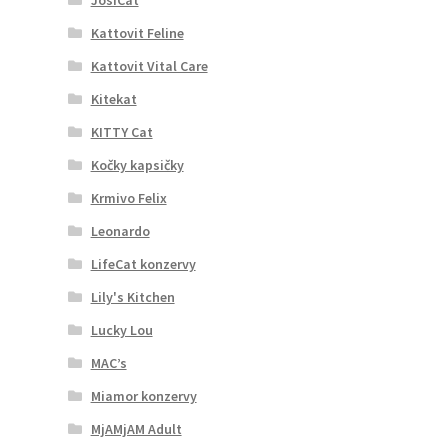
Kattovit Feline
Kattovit Vital Care
Kitekat
KITTY Cat
Kočky kapsičky
Krmivo Felix
Leonardo
LifeCat konzervy
Lily's Kitchen
Lucky Lou
MAC’s
Miamor konzervy
MjAMjAM Adult