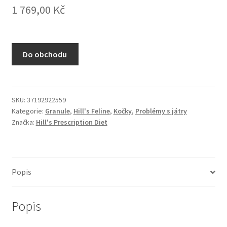
1 769,00
Kč
N&D Farmina pro kočky — Italské holistic krmivo
Odpočívadla pro kočky
Do obchodu
Pamlsky pro kočky
Purizon pro kočky
SKU:
37192922559
Kategorie:
Granule
,
Hill's Feline
,
Kočky
,
Problémy s játry
Royal Canin pro kočky
Značka:
Hill's Prescription Diet
Škrabadla pro kočky
Veterinární dieta pro kočky
Popis
Vše pro psy — Krmivo, doplňky, vybavení
Popis
Boudy a výběhy