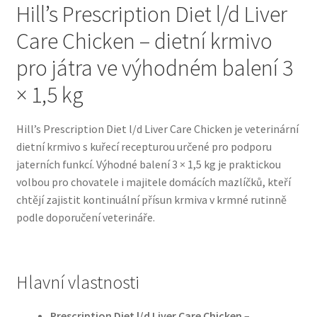
Hill’s Prescription Diet l/d Liver
Care Chicken – dietní krmivo
Bozita pro psy — Švédské krmivo s nordickou kvalitou
pro játra ve výhodném balení 3
Brit pro psy
× 1,5 kg
Granule pro psy
Hill’s Prescription Diet l/d Liver Care Chicken je veterinární
dietní krmivo s kuřecí recepturou určené pro podporu
Natural Trainer pro psy — Italské krmivo s
jaterních funkcí. Výhodné balení 3 × 1,5 kg je praktickou
přírodními složkami
volbou pro chovatele i majitele domácích mazlíčků, kteří
chtějí zajistit kontinuální přísun krmiva v krmné rutinně
Happy Dog — Německá kvalita a přirozené složení
podle doporučení veterináře.
Hill’s pro psy
Hračky pro psy
Hlavní vlastnosti
Konzervy a kapsičky pro psy
Prescription Diet l/d Liver Care Chicken
–