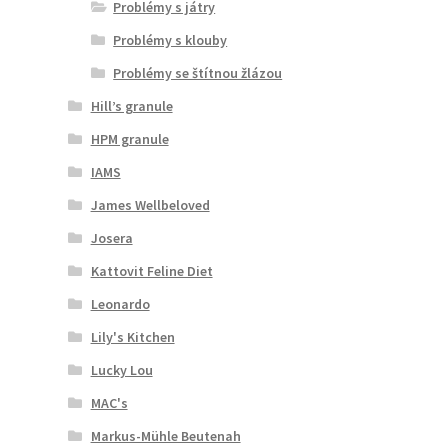
Problémy s játry
Problémy s klouby
Problémy se štítnou žlázou
Hill’s granule
HPM granule
IAMS
James Wellbeloved
Josera
Kattovit Feline Diet
Leonardo
Lily's Kitchen
Lucky Lou
MAC's
Markus-Mühle Beutenah