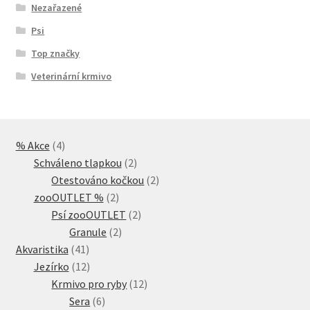
Nezařazené
Psi
Top značky
Veterinární krmivo
4
% Akce
4
produkty
2
Schváleno tlapkou
2
produkty
2
Otestováno kočkou
2
2
produkty
zooOUTLET %
2
produkty
2
Psí zooOUTLET
2
2
produkty
Granule
2
41
produkty
Akvaristika
41
produktů
12
Jezírko
12
produktů
12
Krmivo pro ryby
12
6
produktů
Sera
6