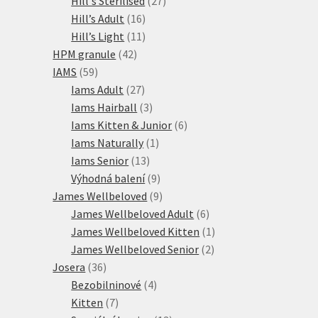
Hill's Sterilised
27
16
produktů
Hill’s Adult
16
produktů
11
Hill’s Light
11
42
produktů
HPM granule
42
59
produktů
IAMS
59
produktů
27
Iams Adult
27
produktů
3
Iams Hairball
3
produkty
6
Iams Kitten & Junior
6
1
produktů
Iams Naturally
1
13
produkt
Iams Senior
13
produktů
9
Výhodná balení
9
produktů
9
James Wellbeloved
9
produktů
6
James Wellbeloved Adult
6
produktů
1
James Wellbeloved Kitten
1
2
produkt
James Wellbeloved Senior
2
36
produkty
Josera
36
produktů
4
Bezobilninové
4
7
produkty
Kitten
7