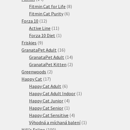
produktů
8
Fitmin Cat for Life
8
6
produktů
Fitmin Cat Purity
6
12
produktů
Forza 10
12
produktů
11
Active Line
11
produktů
1
Forza 10 Diet
1
9
produkt
Friskies
9
produktů
16
GranataPet Adult
16
produktů
14
GranataPet Adult
14
produktů
2
GranataPet Kitten
2
2
produkty
Greenwoods
2
17
produkty
Happy Cat
17
produktů
6
Happy Cat Adult
6
produktů
1
Happy Cat Adult Indoor
1
4
produkt
Happy Cat Junior
4
produkty
1
Happy Cat Senior
1
produkt
4
Happy Cat Sensitive
4
produkty
1
Výhodná a míchaná balení
1
100
produkt
Hill's Feline
100