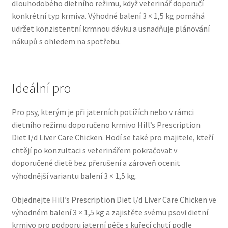
dlouhodobého dietního režimu, když veterinář doporučí
Veterinární dieta pro psy
konkrétní typ krmiva. Výhodné balení 3 × 1,5 kg pomáhá
udržet konzistentní krmnou dávku a usnadňuje plánování
Vodítka a obojky
nákupů s ohledem na spotřebu.
Wolf of Wilderness
Ideální pro
Pro psy, kterým je při jaterních potížích nebo v rámci
dietního režimu doporučeno krmivo Hill’s Prescription
Diet l/d Liver Care Chicken. Hodí se také pro majitele, kteří
chtějí po konzultaci s veterinářem pokračovat v
doporučené dietě bez přerušení a zároveň ocenit
výhodnější variantu balení 3 × 1,5 kg.
Objednejte Hill’s Prescription Diet l/d Liver Care Chicken ve
výhodném balení 3 × 1,5 kg a zajistěte svému psovi dietní
krmivo pro podporu jaterní péče s kuřecí chutí podle