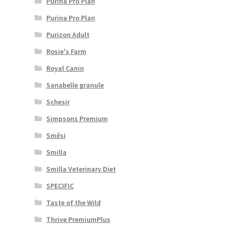
Purina Pro Plan
Purina Pro Plan
Purizon Adult
Rosie's Farm
Royal Canin
Sanabelle granule
Schesir
Simpsons Premium
Směsi
Smilla
Smilla Veterinary Diet
SPECIFIC
Taste of the Wild
Thrive PremiumPlus