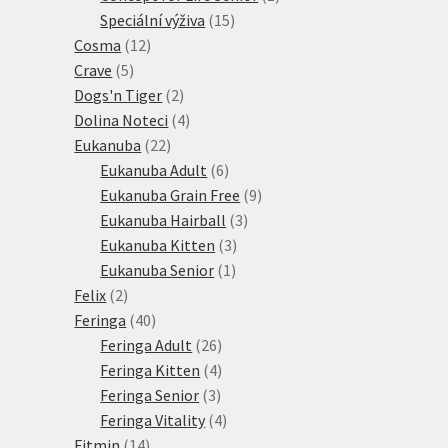
15
produkt
Speciální výživa
15
12
produktů
Cosma
12
5
produktů
Crave
5
produktů
2
Dogs'n Tiger
2
produkty
4
Dolina Noteci
4
22
produkty
Eukanuba
22
produktů
6
Eukanuba Adult
6
produktů
9
Eukanuba Grain Free
9
3
produktů
Eukanuba Hairball
3
3
produkty
Eukanuba Kitten
3
1
produkty
Eukanuba Senior
1
2
produkt
Felix
2
produkty
40
Feringa
40
produktů
26
Feringa Adult
26
produktů
4
Feringa Kitten
4
3
produkty
Feringa Senior
3
produkty
4
Feringa Vitality
4
14
produkty
Fitmin
14