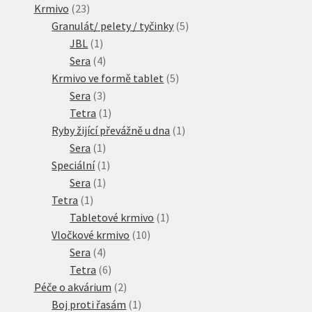
23
produktů
Krmivo
23
produktů
5
Granulát/ pelety / tyčinky
5
1
produktů
JBL
1
produkt
4
Sera
4
produkty
5
Krmivo ve formě tablet
5
3
produktů
Sera
3
produkty
1
Tetra
1
produkt
1
Ryby žijící převážně u dna
1
1
produkt
Sera
1
produkt
1
Speciální
1
1
produkt
Sera
1
1
produkt
Tetra
1
produkt
1
Tabletové krmivo
1
10
produkt
Vločkové krmivo
10
4
produktů
Sera
4
produkty
6
Tetra
6
produktů
2
Péče o akvárium
2
produkty
1
Boj proti řasám
1