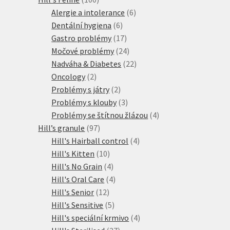
produktů
6
Alergie a intolerance
6
6
produktů
Dentální hygiena
6
produktů
17
Gastro problémy
17
produktů
24
Močové problémy
24
produktů
22
Nadváha & Diabetes
22
2
produktů
Oncology
2
produkty
2
Problémy s játry
2
produkty
3
Problémy s klouby
3
produkty
4
Problémy se štítnou žlázou
4
97
produkty
Hill’s granule
97
produktů
4
Hill's Hairball control
4
10
produkty
Hill's Kitten
10
produktů
4
Hill's No Grain
4
produkty
4
Hill's Oral Care
4
12
produkty
Hill's Senior
12
produktů
5
Hill's Sensitive
5
produktů
4
Hill's speciální krmivo
4
27
produkty