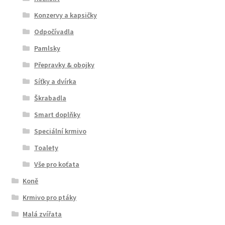
Konzervy a kapsičky
Odpočívadla
Pamlsky
Přepravky & obojky
Síťky a dvírka
Škrabadla
Smart doplňky
Speciální krmivo
Toalety
Vše pro koťata
Koně
Krmivo pro ptáky
Malá zvířata