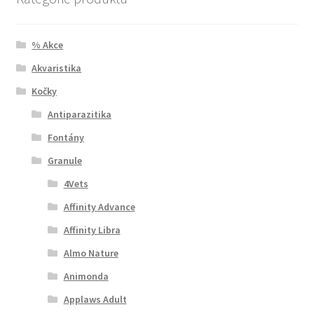
% Akce
Akvaristika
Kočky
Antiparazitika
Fontány
Granule
4Vets
Affinity Advance
Affinity Libra
Almo Nature
Animonda
Applaws Adult