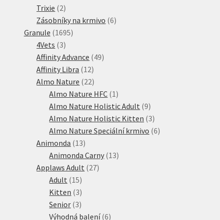
2
produktů
Trixie
2
produkty
6
Zásobníky na krmivo
6
1695
produktů
Granule
1695
3
produktů
4Vets
3
produkty
49
Affinity Advance
49
12
produktů
Affinity Libra
12
produktů
22
Almo Nature
22
produktů
1
Almo Nature HFC
1
produkt
9
Almo Nature Holistic Adult
9
produktů
3
Almo Nature Holistic Kitten
3
produkty
6
Almo Nature Speciální krmivo
6
13
produktů
Animonda
13
produktů
13
Animonda Carny
13
27
produktů
Applaws Adult
27
15
produktů
Adult
15
produktů
3
Kitten
3
3
produkty
Senior
3
produkty
6
Výhodná balení
6