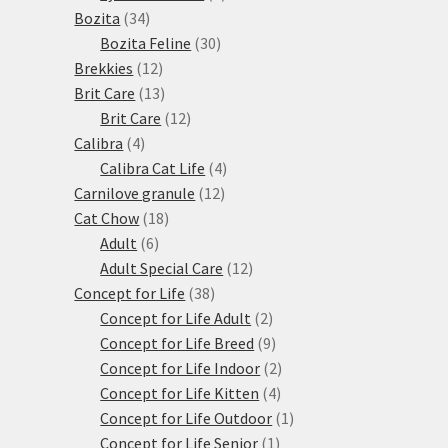
34
produktů
Bozita
34
produktů
30
Bozita Feline
30
12
produktů
Brekkies
12
produktů
13
Brit Care
13
produktů
12
Brit Care
12
4
produktů
Calibra
4
produkty
4
Calibra Cat Life
4
12
produkty
Carnilove granule
12
18
produktů
Cat Chow
18
6
produktů
Adult
6
produktů
12
Adult Special Care
12
38
produktů
Concept for Life
38
produktů
2
Concept for Life Adult
2
produkty
9
Concept for Life Breed
9
produktů
2
Concept for Life Indoor
2
4
produkty
Concept for Life Kitten
4
produkty
1
Concept for Life Outdoor
1
1
produkt
Concept for Life Senior
1