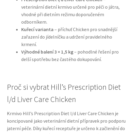
veterinární dietní krmivo určené pro péči o játra,
vhodné při dietním režimu doporučeném
N&D Farmina pro psy — Italské holistic krmivo
odborníkem.
Kuřecí varianta
– příchuť Chicken pro snadnější
Oblečky pro psy
zařazení do jídelníčku a udržení pravidelného
krmení.
Pamlsky pro psy
Výhodné balení 3 × 1,5 kg
– pohodlné řešení pro
delší spotřebu bez častého dokupování.
Pelíšky pro psy
Ortopedické pelíšky
Proč si vybrat Hill’s Prescription Diet
Přepravky pro psy
l/d Liver Care Chicken
Purizon pro psy — Vysoký obsah masa, bez obilovin
Krmivo Hill’s Prescription Diet l/d Liver Care Chicken je
koncipované jako veterinární dietní přípravek pro podporu
Royal Canin pro psy
jaterní péče. Díky kuřecí receptuře je určeno k začlenění do