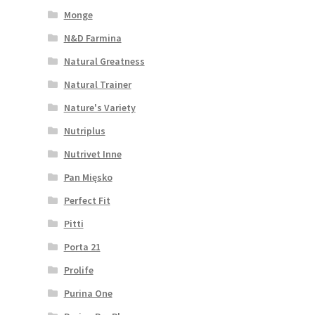
Monge
N&D Farmina
Natural Greatness
Natural Trainer
Nature's Variety
Nutriplus
Nutrivet Inne
Pan Mięsko
Perfect Fit
Pitti
Porta 21
Prolife
Purina One