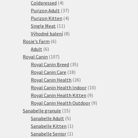
produktů
4
Coldpressed
4
produkty
37
Purizon Adult
37
produktů
4
Purizon Kitten
4
11
produkty
Single Meat
11
produktů
8
Výhodné balení
8
6
produktů
Rosie's Farm
6
6
produktů
Adult
6
produktů
107
Royal Canin
107
produktů
35
Royal Canin Breed
35
18
produktů
Royal Canin Care
18
produktů
26
Royal Canin Health
26
produktů
10
Royal Canin Health Indoor
10
9
produktů
Royal Canin Health Kitten
9
produktů
9
Royal Canin Health Outdoor
9
15
produktů
Sanabelle granule
15
produktů
5
Sanabelle Adult
5
produktů
1
Sanabelle Kitten
1
1
produkt
Sanabelle Senior
1