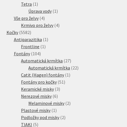
1
produkt
Tetra
1
produkt
1
Úprava vody
1
4
produkt
Vše pro želvy
4
produkty
4
Krmivo pro želvy
4
5582
produkty
Kočky
5582
produktů
1
Antiparazitika
1
1
produkt
Frontline
1
104
produkt
Fontány
104
produktů
27
Automatická krmítka
27
produktů
22
Automatická krmítka
22
1
produktů
Catit (Hagen) fontány
1
51
produkt
Fontány pro kočky
51
3
produktů
Keramické misky
3
6
produkty
Nerezové misky
6
produktů
2
Melaminové misky
2
1
produkty
Plastové misky
1
produkt
2
Podložky pod misky
2
5
produkty
TIAKI
5