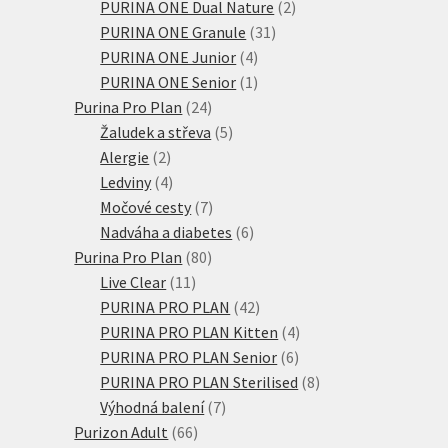
produktů
2
PURINA ONE Dual Nature
2
31
produkty
PURINA ONE Granule
31
4
produktů
PURINA ONE Junior
4
produkty
1
PURINA ONE Senior
1
24
produkt
Purina Pro Plan
24
produktů
5
Žaludek a střeva
5
2
produktů
Alergie
2
produkty
4
Ledviny
4
produkty
7
Močové cesty
7
produktů
6
Nadváha a diabetes
6
80
produktů
Purina Pro Plan
80
11
produktů
Live Clear
11
produktů
42
PURINA PRO PLAN
42
produktů
4
PURINA PRO PLAN Kitten
4
6
produkty
PURINA PRO PLAN Senior
6
produktů
8
PURINA PRO PLAN Sterilised
8
7
produktů
Výhodná balení
7
66
produktů
Purizon Adult
66