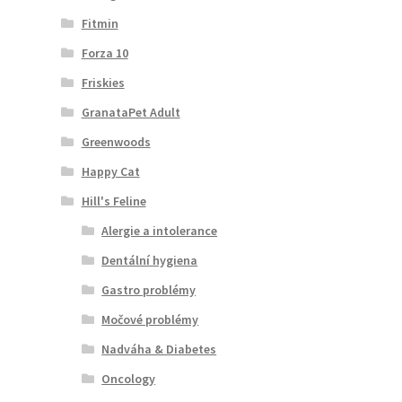
Fitmin
Forza 10
Friskies
GranataPet Adult
Greenwoods
Happy Cat
Hill's Feline
Alergie a intolerance
Dentální hygiena
Gastro problémy
Močové problémy
Nadváha & Diabetes
Oncology