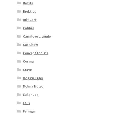
Bozita
Brekkies
Brit Care
Calibra
Carnilove granule
Cat Chow
Concept for Life
Cosma
Crave
Dogs'n Tiger
Dolina Noteci
Eukanuba
Felix
Feringa