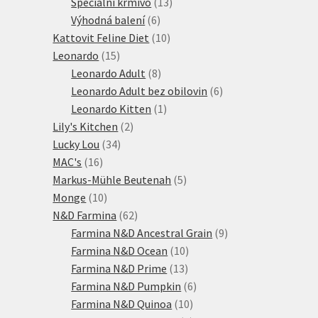
produktů
13
Speciální krmivo
13
6
produktů
Výhodná balení
6
produktů
10
Kattovit Feline Diet
10
15
produktů
Leonardo
15
produktů
8
Leonardo Adult
8
produktů
6
Leonardo Adult bez obilovin
6
1
produktů
Leonardo Kitten
1
2
produkt
Lily's Kitchen
2
34
produkty
Lucky Lou
34
16
produktů
MAC's
16
produktů
5
Markus-Mühle Beutenah
5
10
produktů
Monge
10
produktů
62
N&D Farmina
62
produktů
9
Farmina N&D Ancestral Grain
9
10
produktů
Farmina N&D Ocean
10
13
produktů
Farmina N&D Prime
13
produktů
6
Farmina N&D Pumpkin
6
10
produktů
Farmina N&D Quinoa
10