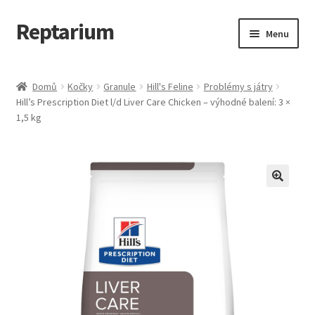
Reptarium
Přeskočit
Přejít
Menu
na
k
navigaci
obsahu
Úvodní stránka
webu
Domů
Kočky
Granule
Hill's Feline
Problémy s játry
Hill’s Prescription Diet l/d Liver Care Chicken – výhodné balení: 3 ×
Košík
1,5 kg
Malá zvířata — Klece, krmivo, vybavení
Můj účet
Obchod
Pokladna
Vše pro kočky