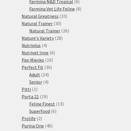
produktů
6
Farmina N&D Tropical
6
produktů
8
Farmina Vet Life Feline
8
10
produktů
Natural Greatness
10
30
produktů
Natural Trainer
30
produktů
26
Natural Trainer
26
28
produktů
Nature's Variety
28
4
produktů
Nutriplus
4
produkty
6
Nutrivet Inne
6
10
produktů
Pan Mięsko
10
30
produktů
Perfect Fit
30
24
produktů
Adult
24
4
produktů
Senior
4
1
produkty
Pitti
1
produkt
19
Porta 21
19
produktů
13
Feline Finest
13
6
produktů
Superfood
6
2
produktů
Prolife
2
produkty
40
Purina One
40