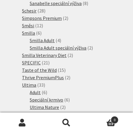
produkt
8
Sanabelle speciální výživa
8
28
produktů
Schesir
28
produktů
2
Simpsons Premium
2
12
produkty
Směsi
12
6
produktů
Smilla
6
produktů
4
Smilla Adult
4
produkty
2
Smilla Adult speciální výživa
2
2
produkty
Smilla Veterinary Diet
2
21
produkty
SPECIFIC
21
produktů
15
Taste of the Wild
15
produktů
2
Thrive PremiumPlus
2
33
produkty
Ultima
33
produktů
6
Adult
6
produktů
6
Speciální krmivo
6
2
produktů
Ultima Nature
2
produkty
19
Ultima Sterilised
19
0
5
produktů
Venandi Animal
5
Hledat:
Hledat
produktů
24
Veterinární diety
24