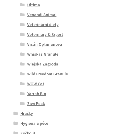
Ultima
Venandi Animal
Veterinární diety
Veterinary & Expert
Visán Optimanova
Whiskas Granule
Wiejska Zagroda
Wild Freedom Granule
WOW Cat
Yarrah Bio
Ziwi Peak
Hračky
Hygiena a péče
Kočkolit