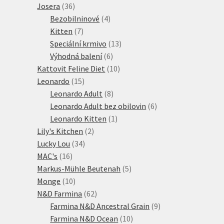
36
produkty
Josera
36
produktů
4
Bezobilninové
4
7
produkty
Kitten
7
produktů
13
Speciální krmivo
13
6
produktů
Výhodná balení
6
produktů
10
Kattovit Feline Diet
10
15
produktů
Leonardo
15
produktů
8
Leonardo Adult
8
produktů
6
Leonardo Adult bez obilovin
6
1
produktů
Leonardo Kitten
1
2
produkt
Lily's Kitchen
2
34
produkty
Lucky Lou
34
16
produktů
MAC's
16
produktů
5
Markus-Mühle Beutenah
5
10
produktů
Monge
10
produktů
62
N&D Farmina
62
produktů
9
Farmina N&D Ancestral Grain
9
10
produktů
Farmina N&D Ocean
10