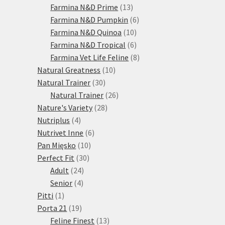
13
produktů
Farmina N&D Prime
13
produktů
6
Farmina N&D Pumpkin
6
10
produktů
Farmina N&D Quinoa
10
produktů
6
Farmina N&D Tropical
6
produktů
8
Farmina Vet Life Feline
8
10
produktů
Natural Greatness
10
30
produktů
Natural Trainer
30
produktů
26
Natural Trainer
26
28
produktů
Nature's Variety
28
4
produktů
Nutriplus
4
produkty
6
Nutrivet Inne
6
10
produktů
Pan Mięsko
10
30
produktů
Perfect Fit
30
24
produktů
Adult
24
4
produktů
Senior
4
1
produkty
Pitti
1
produkt
19
Porta 21
19
produktů
13
Feline Finest
13