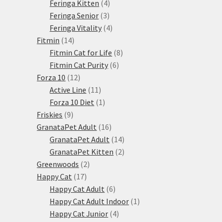
produktů
4
Feringa Kitten
4
3
produkty
Feringa Senior
3
produkty
4
Feringa Vitality
4
14
produkty
Fitmin
14
produktů
8
Fitmin Cat for Life
8
6
produktů
Fitmin Cat Purity
6
12
produktů
Forza 10
12
produktů
11
Active Line
11
produktů
1
Forza 10 Diet
1
9
produkt
Friskies
9
produktů
16
GranataPet Adult
16
produktů
14
GranataPet Adult
14
produktů
2
GranataPet Kitten
2
2
produkty
Greenwoods
2
17
produkty
Happy Cat
17
produktů
6
Happy Cat Adult
6
produktů
1
Happy Cat Adult Indoor
1
4
produkt
Happy Cat Junior
4