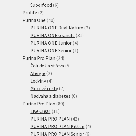
6
produktů
Superfood
6
2
produktů
Prolife
2
produkty
40
Purina One
40
produktů
2
PURINA ONE Dual Nature
2
31
produkty
PURINA ONE Granule
31
4
produktů
PURINA ONE Junior
4
produkty
1
PURINA ONE Senior
1
24
produkt
Purina Pro Plan
24
produktů
5
Žaludek a střeva
5
2
produktů
Alergie
2
produkty
4
Ledviny
4
produkty
7
Močové cesty
7
produktů
6
Nadváha a diabetes
6
80
produktů
Purina Pro Plan
80
11
produktů
Live Clear
11
produktů
42
PURINA PRO PLAN
42
produktů
4
PURINA PRO PLAN Kitten
4
6
produkty
PURINA PRO PLAN Senior
6