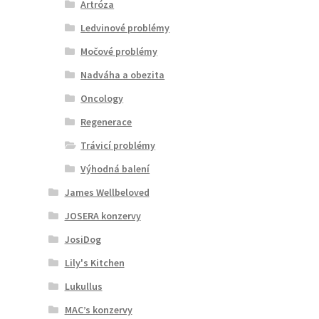
Artróza
Ledvinové problémy
Močové problémy
Nadváha a obezita
Oncology
Regenerace
Trávicí problémy
Výhodná balení
James Wellbeloved
JOSERA konzervy
JosiDog
Lily's Kitchen
Lukullus
MAC’s konzervy