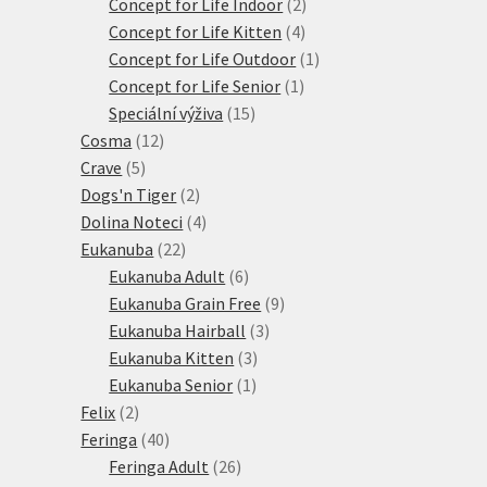
produktů
2
Concept for Life Indoor
2
4
produkty
Concept for Life Kitten
4
produkty
1
Concept for Life Outdoor
1
1
produkt
Concept for Life Senior
1
15
produkt
Speciální výživa
15
12
produktů
Cosma
12
5
produktů
Crave
5
produktů
2
Dogs'n Tiger
2
produkty
4
Dolina Noteci
4
22
produkty
Eukanuba
22
produktů
6
Eukanuba Adult
6
produktů
9
Eukanuba Grain Free
9
3
produktů
Eukanuba Hairball
3
3
produkty
Eukanuba Kitten
3
1
produkty
Eukanuba Senior
1
2
produkt
Felix
2
produkty
40
Feringa
40
produktů
26
Feringa Adult
26