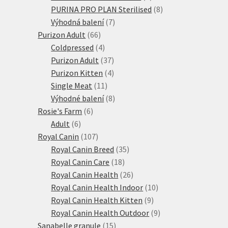
produktů
8
PURINA PRO PLAN Sterilised
8
7
produktů
Výhodná balení
7
66
produktů
Purizon Adult
66
produktů
4
Coldpressed
4
produkty
37
Purizon Adult
37
produktů
4
Purizon Kitten
4
11
produkty
Single Meat
11
produktů
8
Výhodné balení
8
6
produktů
Rosie's Farm
6
6
produktů
Adult
6
produktů
107
Royal Canin
107
produktů
35
Royal Canin Breed
35
18
produktů
Royal Canin Care
18
produktů
26
Royal Canin Health
26
produktů
10
Royal Canin Health Indoor
10
9
produktů
Royal Canin Health Kitten
9
produktů
9
Royal Canin Health Outdoor
9
15
produktů
Sanabelle granule
15