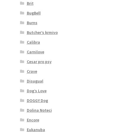
Brit
BugBell
Burns
Butcher’s krmivo
Calibra
Carnilove
Cesar pro psy
Crave
Disugual
Dog’s Love
DOGGY Dog
Dolina Noteci
Encore
Eukanuba