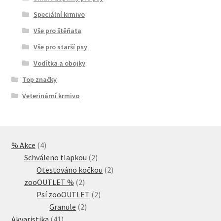
Speciální krmivo
Vše pro štěňata
Vše pro starší psy
Vodítka a obojky
Top značky
Veterinární krmivo
4
% Akce
4
produkty
2
Schváleno tlapkou
2
produkty
2
Otestováno kočkou
2
2
produkty
zooOUTLET %
2
produkty
2
Psí zooOUTLET
2
2
produkty
Granule
2
41
produkty
Akvaristika
41