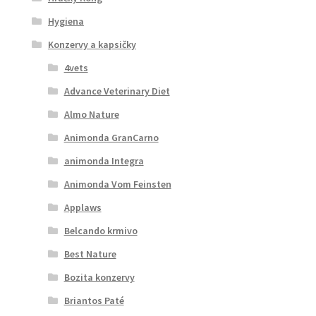
Hygiena
Konzervy a kapsičky
4vets
Advance Veterinary Diet
Almo Nature
Animonda GranCarno
animonda Integra
Animonda Vom Feinsten
Applaws
Belcando krmivo
Best Nature
Bozita konzervy
Briantos Paté