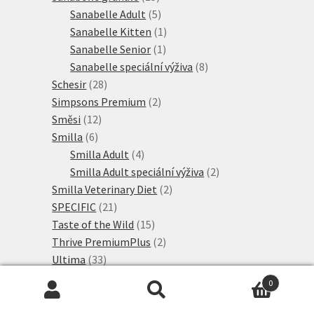
produktů
5
Sanabelle Adult
5
produktů
1
Sanabelle Kitten
1
1
produkt
Sanabelle Senior
1
produkt
8
Sanabelle speciální výživa
8
28
produktů
Schesir
28
produktů
2
Simpsons Premium
2
12
produkty
Směsi
12
6
produktů
Smilla
6
produktů
4
Smilla Adult
4
produkty
2
Smilla Adult speciální výživa
2
2
produkty
Smilla Veterinary Diet
2
21
produkty
SPECIFIC
21
produktů
15
Taste of the Wild
15
produktů
2
Thrive PremiumPlus
2
33
produkty
Ultima
33
produktů
6
Adult
6
0
produktů
6
Speciální krmivo
6
Hledat:
Hledat
2
produktů
Ultima Nature
2