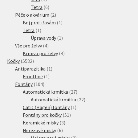
produkty
6
Tetra
6
produktů
2
Péče o akvárium
2
produkty
1
Boj proti řasám
1
1
produkt
Tetra
1
produkt
1
Úprava vody
1
4
produkt
Vše pro želvy
4
produkty
4
Krmivo pro želvy
4
5582
produkty
Kočky
5582
produktů
1
Antiparazitika
1
1
produkt
Frontline
1
104
produkt
Fontány
104
produktů
27
Automatická krmítka
27
produktů
22
Automatická krmítka
22
1
produktů
Catit (Hagen) fontány
1
51
produkt
Fontány pro kočky
51
3
produktů
Keramické misky
3
6
produkty
Nerezové misky
6
produktů
2
Melaminové misky
2