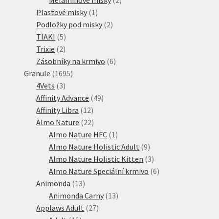
1
produkty
Plastové misky
1
produkt
2
Podložky pod misky
2
5
produkty
TIAKI
5
2
produktů
Trixie
2
produkty
6
Zásobníky na krmivo
6
1695
produktů
Granule
1695
3
produktů
4Vets
3
produkty
49
Affinity Advance
49
12
produktů
Affinity Libra
12
produktů
22
Almo Nature
22
produktů
1
Almo Nature HFC
1
produkt
9
Almo Nature Holistic Adult
9
produktů
3
Almo Nature Holistic Kitten
3
produkty
6
Almo Nature Speciální krmivo
6
13
produktů
Animonda
13
produktů
13
Animonda Carny
13
27
produktů
Applaws Adult
27