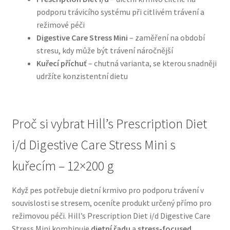
podporu trávicího systému při citlivém trávení a
režimové péči
N&D Farmina pro psy — Italské holistic krmivo
Digestive Care Stress Mini
– zaměření na období
stresu, kdy může být trávení náročnější
Oblečky pro psy
Kuřecí příchuť
– chutná varianta, se kterou snadněji
udržíte konzistentní dietu
Pamlsky pro psy
Pelíšky pro psy
Proč si vybrat Hill’s Prescription Diet
Ortopedické pelíšky
i/d Digestive Care Stress Mini s
Přepravky pro psy
kuřecím – 12×200 g
Purizon pro psy — Vysoký obsah masa, bez obilovin
Když pes potřebuje dietní krmivo pro podporu trávení v
souvislosti se stresem, oceníte produkt určený přímo pro
režimovou péči. Hill’s Prescription Diet i/d Digestive Care
Royal Canin pro psy
Stress Mini kombinuje
dietní řadu
a
stress-focused