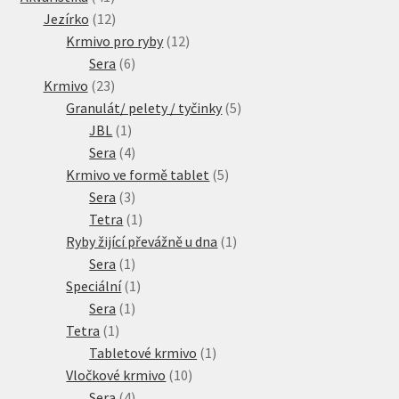
produktů
12
Jezírko
12
produktů
12
Krmivo pro ryby
12
6
produktů
Sera
6
23
produktů
Krmivo
23
produktů
5
Granulát/ pelety / tyčinky
5
1
produktů
JBL
1
produkt
4
Sera
4
produkty
5
Krmivo ve formě tablet
5
3
produktů
Sera
3
produkty
1
Tetra
1
produkt
1
Ryby žijící převážně u dna
1
1
produkt
Sera
1
produkt
1
Speciální
1
1
produkt
Sera
1
1
produkt
Tetra
1
produkt
1
Tabletové krmivo
1
10
produkt
Vločkové krmivo
10
4
produktů
Sera
4