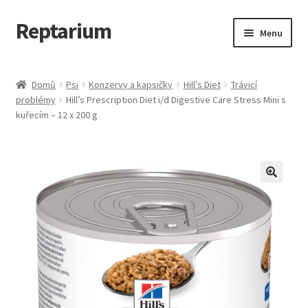
Reptarium
Přeskočit
Přejít
Menu
na
k
navigaci
obsahu
Úvodní stránka
webu
Domů
Psi
Konzervy a kapsičky
Hill’s Diet
Trávicí
problémy
Hill’s Prescription Diet i/d Digestive Care Stress Mini s
Košík
kuřecím – 12 x 200 g
Malá zvířata — Klece, krmivo, vybavení
Můj účet
Obchod
Pokladna
Vše pro kočky