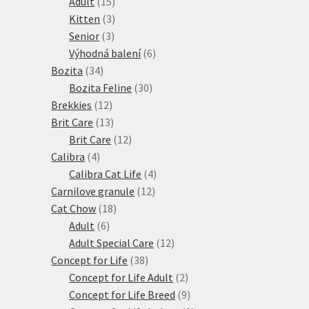
15
produktů
Adult
15
produktů
3
Kitten
3
3
produkty
Senior
3
produkty
6
Výhodná balení
6
34
produktů
Bozita
34
produktů
30
Bozita Feline
30
12
produktů
Brekkies
12
produktů
13
Brit Care
13
produktů
12
Brit Care
12
4
produktů
Calibra
4
produkty
4
Calibra Cat Life
4
12
produkty
Carnilove granule
12
18
produktů
Cat Chow
18
6
produktů
Adult
6
produktů
12
Adult Special Care
12
38
produktů
Concept for Life
38
produktů
2
Concept for Life Adult
2
produkty
9
Concept for Life Breed
9