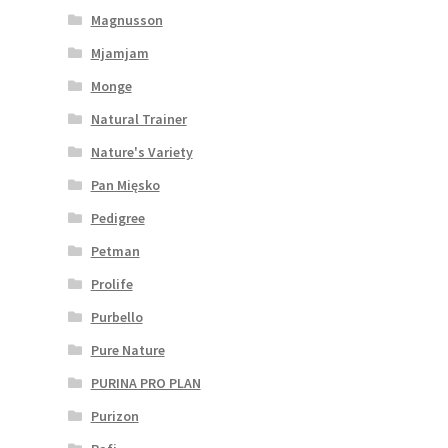
Magnusson
Mjamjam
Monge
Natural Trainer
Nature's Variety
Pan Mięsko
Pedigree
Petman
Prolife
Purbello
Pure Nature
PURINA PRO PLAN
Purizon