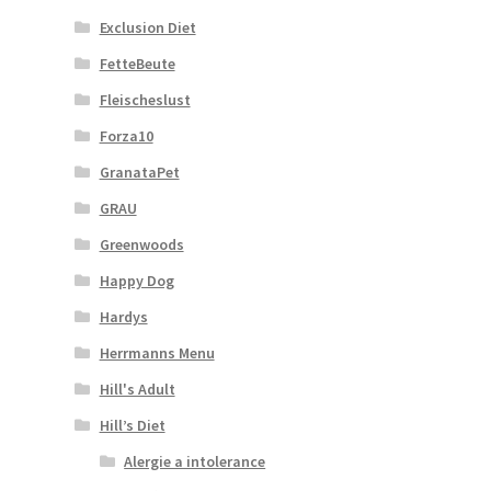
Exclusion Diet
FetteBeute
Fleischeslust
Forza10
GranataPet
GRAU
Greenwoods
Happy Dog
Hardys
Herrmanns Menu
Hill's Adult
Hill’s Diet
Alergie a intolerance