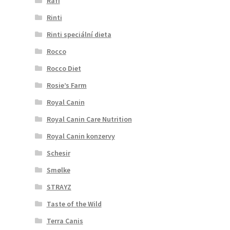
Rafi
Rinti
Rinti speciální dieta
Rocco
Rocco Diet
Rosie’s Farm
Royal Canin
Royal Canin Care Nutrition
Royal Canin konzervy
Schesir
Smølke
STRAYZ
Taste of the Wild
Terra Canis