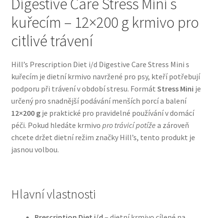
Digestive Care Stress Mini s
kuřecím – 12×200 g krmivo pro
Bozita pro psy — Švédské krmivo s nordickou kvalitou
citlivé trávení
Brit pro psy
Hill’s Prescription Diet i/d Digestive Care Stress Mini s
Granule pro psy
kuřecím je dietní krmivo navržené pro psy, kteří potřebují
podporu při trávení v období stresu. Formát
Stress Mini
je
určený pro snadnější podávání menších porcí a balení
Natural Trainer pro psy — Italské krmivo s
12×200 g
je praktické pro pravidelné používání v domácí
přírodními složkami
péči. Pokud hledáte krmivo
pro trávicí potíže
a zároveň
chcete držet dietní režim značky Hill’s, tento produkt je
Happy Dog — Německá kvalita a přirozené složení
jasnou volbou.
Hill’s pro psy
Hračky pro psy
Hlavní vlastnosti
Konzervy a kapsičky pro psy
Prescription Diet i/d
– dietní krmivo cílené na