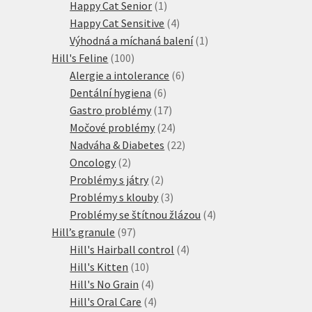
produkty
1
Happy Cat Senior
1
produkt
4
Happy Cat Sensitive
4
produkty
1
Výhodná a míchaná balení
1
100
produkt
Hill's Feline
100
produktů
6
Alergie a intolerance
6
6
produktů
Dentální hygiena
6
produktů
17
Gastro problémy
17
produktů
24
Močové problémy
24
produktů
22
Nadváha & Diabetes
22
2
produktů
Oncology
2
produkty
2
Problémy s játry
2
produkty
3
Problémy s klouby
3
produkty
4
Problémy se štítnou žlázou
4
97
produkty
Hill’s granule
97
produktů
4
Hill's Hairball control
4
10
produkty
Hill's Kitten
10
produktů
4
Hill's No Grain
4
produkty
4
Hill's Oral Care
4