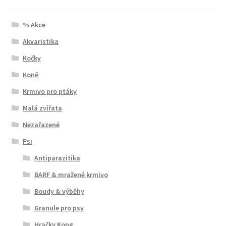
% Akce
Akvaristika
Kočky
Koně
Krmivo pro ptáky
Malá zvířata
Nezařazené
Psi
Antiparazitika
BARF & mražené krmivo
Boudy & výběhy
Granule pro psy
Hračky Kong