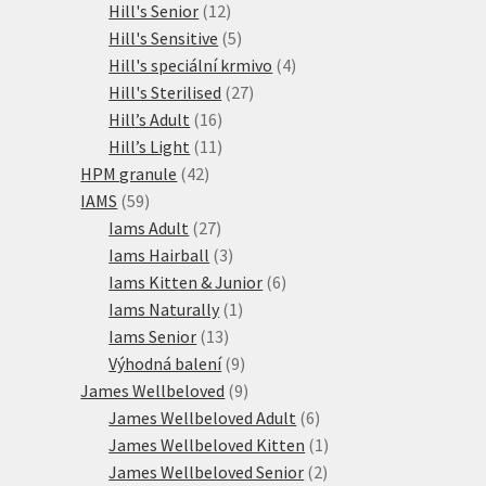
12
produkty
Hill's Senior
12
produktů
5
Hill's Sensitive
5
produktů
4
Hill's speciální krmivo
4
27
produkty
Hill's Sterilised
27
16
produktů
Hill’s Adult
16
produktů
11
Hill’s Light
11
42
produktů
HPM granule
42
59
produktů
IAMS
59
produktů
27
Iams Adult
27
produktů
3
Iams Hairball
3
produkty
6
Iams Kitten & Junior
6
1
produktů
Iams Naturally
1
13
produkt
Iams Senior
13
produktů
9
Výhodná balení
9
produktů
9
James Wellbeloved
9
produktů
6
James Wellbeloved Adult
6
produktů
1
James Wellbeloved Kitten
1
2
produkt
James Wellbeloved Senior
2