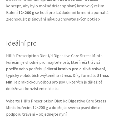
koncept, aby bylo možné držet správný krmivový režim.
Veterinární dieta pro psy
Balení
12×200 g
se hodí pro každodenní krmení a pomáhá
zjednodušit plánování nákupu chovatelských potřeb.
Vodítka a obojky
Wolf of Wilderness
Ideální pro
Hill’s Prescription Diet i/d Digestive Care Stress Mini s
kuřecím je vhodné pro majitele psů, kteří řeší
trávicí
potíže
nebo potřebují
dietní krmivo pro citlivé trávení
,
typicky v obdobích zvýšeného stresu. Díky formátu
Stress
Mini
je praktickou volbou pro psy, u kterých je důležité
dodržovat konzistentní dietu.
Vyberte Hill’s Prescription Diet i/d Digestive Care Stress
Mini s kuřecím 12×200 g a dopřejte svému psovi dietní
podporu trávení – objednejte nyní.