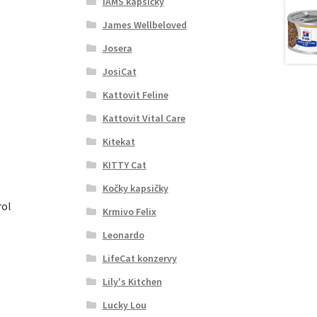
IAMS kapsičky
James Wellbeloved
Josera
JosiCat
Kattovit Feline
Kattovit Vital Care
Kitekat
KITTY Cat
Kočky kapsičky
rol
Krmivo Felix
Leonardo
LifeCat konzervy
Lily's Kitchen
Lucky Lou