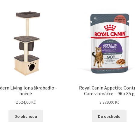
dern Living Iona škrabadlo –
Royal Canin Appetite Cont
hnědé
Care v omáčce – 96 x 85 g
2 524,00
Kč
3 379,00
Kč
Do obchodu
Do obchodu