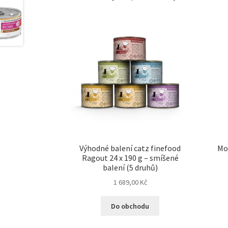
Výhodné balení catz finefood
Mo
Ragout 24 x 190 g – smíšené
balení (5 druhů)
1 689,00
Kč
Do obchodu