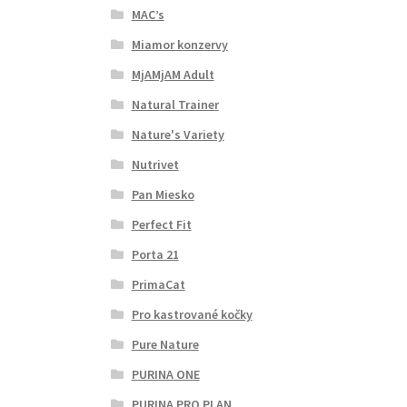
MAC’s
Miamor konzervy
MjAMjAM Adult
Natural Trainer
Nature's Variety
Nutrivet
Pan Miesko
Perfect Fit
Porta 21
PrimaCat
Pro kastrované kočky
Pure Nature
PURINA ONE
PURINA PRO PLAN