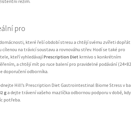
istentní režim.
eální pro
domácnosti, které řeší období stresu a chtějí svému zvířeti dopřát
u cílenou na trávicí soustavu a rovnováhu střev. Hodí se také pro
tele, kteří vyhledávají
Prescription Diet
krmivo s konkrétním
řením, a chtějí mít po ruce balení pro pravidelné podávání (24×82
e doporučení odborníka.
dnejte Hill’s Prescription Diet Gastrointestinal Biome Stress v ba
2 g
a dejte trávení vašeho mazlíčka odbornou podporu v době, kdy 
íc potřeba.