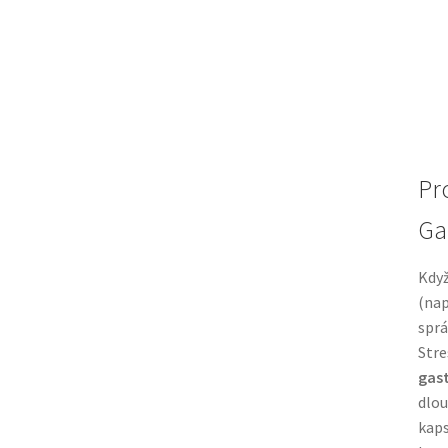
Pro
Ga
Když
(nap
sprá
Stre
gast
dlou
kap