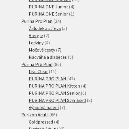
4
produktů
PURINA ONE Junior
4
produkty
1
PURINA ONE Senior
1
24
produkt
Purina Pro Plan
24
produktů
5
Žaludek a střeva
5
2
produktů
Alergie
2
produkty
4
Ledviny
4
produkty
7
Močové cesty
7
produktů
6
Nadváha a diabetes
6
80
produktů
Purina Pro Plan
80
11
produktů
Live Clear
11
produktů
42
PURINA PRO PLAN
42
produktů
4
PURINA PRO PLAN Kitten
4
6
produkty
PURINA PRO PLAN Senior
6
produktů
8
PURINA PRO PLAN Sterilised
8
7
produktů
Výhodná balení
7
66
produktů
Purizon Adult
66
produktů
4
Coldpressed
4
produkty
37
Purizon Adult
37