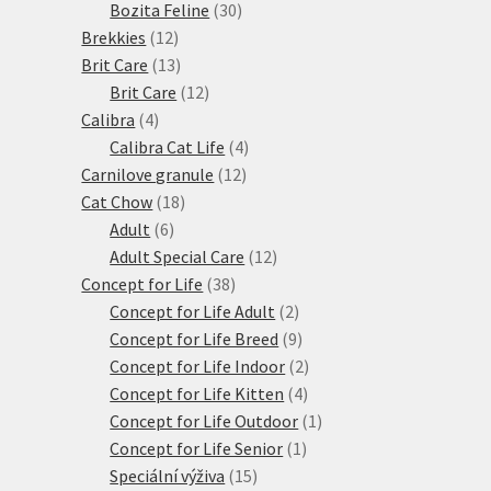
produktů
30
Bozita Feline
30
12
produktů
Brekkies
12
produktů
13
Brit Care
13
produktů
12
Brit Care
12
4
produktů
Calibra
4
produkty
4
Calibra Cat Life
4
12
produkty
Carnilove granule
12
18
produktů
Cat Chow
18
6
produktů
Adult
6
produktů
12
Adult Special Care
12
38
produktů
Concept for Life
38
produktů
2
Concept for Life Adult
2
produkty
9
Concept for Life Breed
9
produktů
2
Concept for Life Indoor
2
4
produkty
Concept for Life Kitten
4
produkty
1
Concept for Life Outdoor
1
1
produkt
Concept for Life Senior
1
15
produkt
Speciální výživa
15