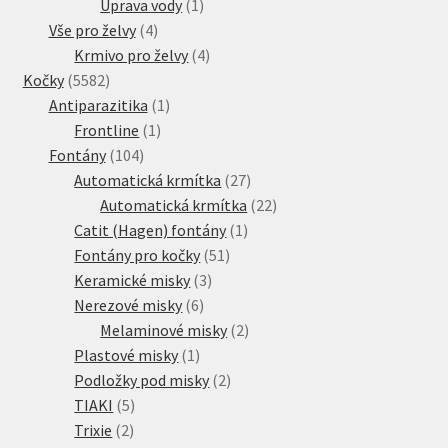
produkt
1
Úprava vody
1
4
produkt
Vše pro želvy
4
produkty
4
Krmivo pro želvy
4
5582
produkty
Kočky
5582
produktů
1
Antiparazitika
1
1
produkt
Frontline
1
104
produkt
Fontány
104
produktů
27
Automatická krmítka
27
produktů
22
Automatická krmítka
22
1
produktů
Catit (Hagen) fontány
1
51
produkt
Fontány pro kočky
51
3
produktů
Keramické misky
3
6
produkty
Nerezové misky
6
produktů
2
Melaminové misky
2
1
produkty
Plastové misky
1
produkt
2
Podložky pod misky
2
5
produkty
TIAKI
5
2
produktů
Trixie
2