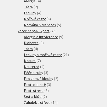
4
produkty
Alergie
4
2
produkty
Játra
2
produkty
4
Ledviny
4
produkty
6
Močové cesty
6
produktů
5
Nadváha & diabetes
5
75
produktů
Veterinary & Expert
75
produktů
9
Alergie a intolerance
9
3
produktů
Diabetes
3
4
produkty
Játra
4
produkty
21
Ledviny a močové cesty
21
7
produktů
Mature
7
produktů
4
Neutered
4
produkty
3
Péče o zuby
3
produkty
2
Pro zdravé klouby
2
3
produkty
Proti obezitě
3
3
produkty
Proti stresu
3
2
produkty
Srst a kůže
2
produkty
14
Žaludek a střeva
14