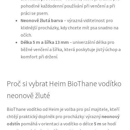
pohodlné každodenní používání při venčení a při
práci se psem.
N&D Farmina pro psy — Italské holistic krmivo
Neonově žlutá barva
– výrazná viditelnost pro
klidnější procházky, kdy chcete mít psa snadno na
Oblečky pro psy
očích.
Délka 5 m a šířka 13 mm
– univerzální délka pro
Pamlsky pro psy
běžné venčení a šířka, která poskytuje jistý úchop a
komfort při držení.
Pelíšky pro psy
Ortopedické pelíšky
Proč si vybrat Heim BioThane vodítko
Přepravky pro psy
neonově žluté
Purizon pro psy — Vysoký obsah masa, bez obilovin
BioThane vodítko od Heim je volba pro psí majitele, kteří
chtějí praktický doplněk pro procházky: výrazný
neonový
Royal Canin pro psy
odstín
pomáhá v orientaci a vodítko o délce
5 m
se hodí