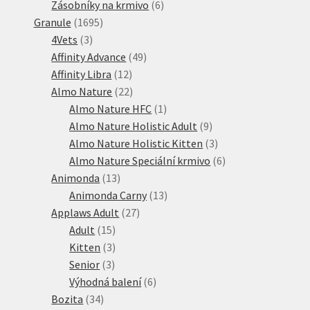
produkty
6
Zásobníky na krmivo
6
1695
produktů
Granule
1695
3
produktů
4Vets
3
produkty
49
Affinity Advance
49
12
produktů
Affinity Libra
12
produktů
22
Almo Nature
22
produktů
1
Almo Nature HFC
1
produkt
9
Almo Nature Holistic Adult
9
produktů
3
Almo Nature Holistic Kitten
3
produkty
6
Almo Nature Speciální krmivo
6
13
produktů
Animonda
13
produktů
13
Animonda Carny
13
27
produktů
Applaws Adult
27
15
produktů
Adult
15
produktů
3
Kitten
3
3
produkty
Senior
3
produkty
6
Výhodná balení
6
34
produktů
Bozita
34