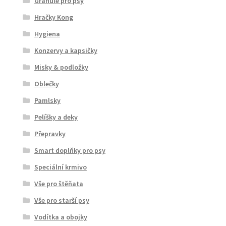
Granule pro psy
Hračky Kong
Hygiena
Konzervy a kapsičky
Misky & podložky
Oblečky
Pamlsky
Pelíšky a deky
Přepravky
Smart doplňky pro psy
Speciální krmivo
Vše pro štěňata
Vše pro starší psy
Vodítka a obojky