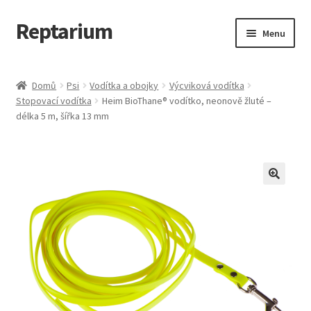
Reptarium
Přeskočit
Přejít
Menu
na
k
navigaci
obsahu
Úvodní stránka
webu
Domů
Psi
Vodítka a obojky
Výcviková vodítka
Stopovací vodítka
Heim BioThane® vodítko, neonově žluté –
Košík
délka 5 m, šířka 13 mm
Malá zvířata — Klece, krmivo, vybavení
Můj účet
Obchod
Pokladna
Vše pro kočky