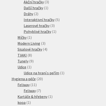
3
produktů
Akční hračky
3
1
produkty
Další hračky
1
2
produkt
Dráhy
2
produkty
5
Interaktivní hračky
5
3
produktů
Laserové hračky
3
produkty
1
Pohyblivé hračky
1
1
produkt
Míčky
1
produkt
3
Modern Living
3
produkty
4
Sisalové hračky
4
8
produkty
TIAKI
8
produktů
9
Tunely
9
1
produktů
Udice
1
produkt
1
Udice na hraní s peřím
1
20
produkt
Hygiena a péče
20
11
produktů
Feliway
11
produktů
7
Feliway
7
produktů
1
Kartáče & hřebeny
1
1
produkt
kooa
1