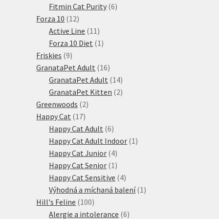
6
produktů
Fitmin Cat Purity
6
12
produktů
Forza 10
12
produktů
11
Active Line
11
produktů
1
Forza 10 Diet
1
9
produkt
Friskies
9
produktů
16
GranataPet Adult
16
produktů
14
GranataPet Adult
14
produktů
2
GranataPet Kitten
2
2
produkty
Greenwoods
2
17
produkty
Happy Cat
17
produktů
6
Happy Cat Adult
6
produktů
1
Happy Cat Adult Indoor
1
4
produkt
Happy Cat Junior
4
produkty
1
Happy Cat Senior
1
produkt
4
Happy Cat Sensitive
4
produkty
1
Výhodná a míchaná balení
1
100
produkt
Hill's Feline
100
produktů
6
Alergie a intolerance
6