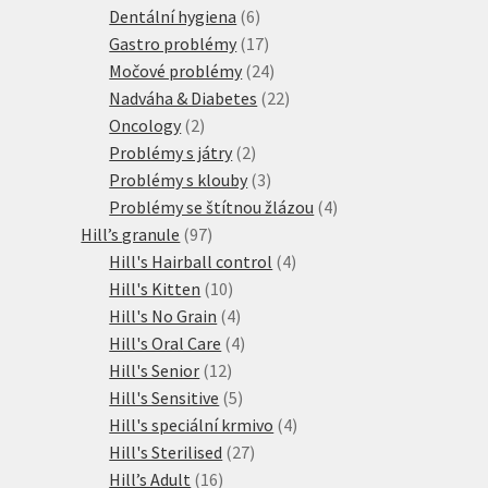
6
produktů
Dentální hygiena
6
produktů
17
Gastro problémy
17
produktů
24
Močové problémy
24
produktů
22
Nadváha & Diabetes
22
2
produktů
Oncology
2
produkty
2
Problémy s játry
2
produkty
3
Problémy s klouby
3
produkty
4
Problémy se štítnou žlázou
4
97
produkty
Hill’s granule
97
produktů
4
Hill's Hairball control
4
10
produkty
Hill's Kitten
10
produktů
4
Hill's No Grain
4
produkty
4
Hill's Oral Care
4
12
produkty
Hill's Senior
12
produktů
5
Hill's Sensitive
5
produktů
4
Hill's speciální krmivo
4
27
produkty
Hill's Sterilised
27
16
produktů
Hill’s Adult
16