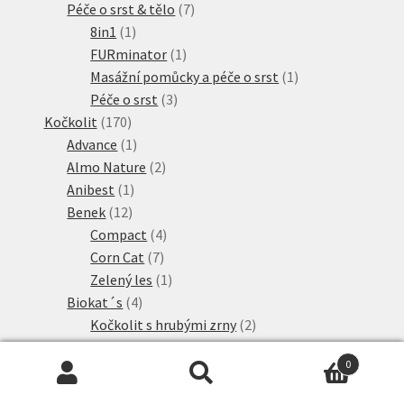
produkt
7
Péče o srst & tělo
7
1
produktů
8in1
1
produkt
1
FURminator
1
produkt
1
Masážní pomůcky a péče o srst
1
3
produkt
Péče o srst
3
170
produkty
Kočkolit
170
produktů
1
Advance
1
produkt
2
Almo Nature
2
1
produkty
Anibest
1
12
produkt
Benek
12
produktů
4
Compact
4
7
produkty
Corn Cat
7
produktů
1
Zelený les
1
4
produkt
Biokat´s
4
produkty
2
Kočkolit s hrubými zrny
2
2
produkty
Breeder Celect
2
0
3
produkty
Cat's Best
3
Hledat:
Hledat
produkty
3
Cat's Best hrudkující stelivo
3