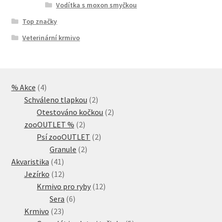
Vodítka s moxon smyčkou
Top značky
Veterinární krmivo
4
% Akce
4
produkty
2
Schváleno tlapkou
2
produkty
2
Otestováno kočkou
2
2
produkty
zooOUTLET %
2
produkty
2
Psí zooOUTLET
2
2
produkty
Granule
2
41
produkty
Akvaristika
41
produktů
12
Jezírko
12
produktů
12
Krmivo pro ryby
12
6
produktů
Sera
6
23
produktů
Krmivo
23