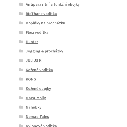
Antiparazitní a funkční obojky
BioThane vodítka
Doplňky na procházku
Flexi vodítka
Hunter
Jogging & procházky
JULIUS K
Kožená vodítka
KONG
Kožené obojky
Max& Molly
Náhubky
Nomad Tales
Nylonová vodítka