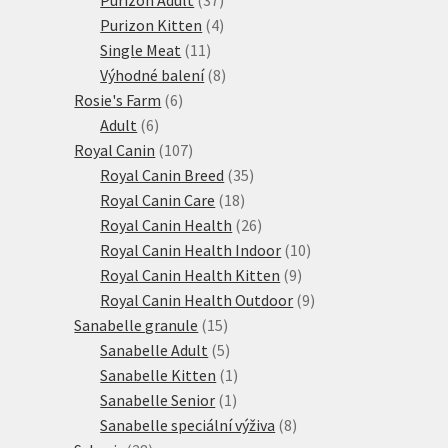
produktů
4
Purizon Kitten
4
11
produkty
Single Meat
11
produktů
8
Výhodné balení
8
6
produktů
Rosie's Farm
6
6
produktů
Adult
6
produktů
107
Royal Canin
107
produktů
35
Royal Canin Breed
35
18
produktů
Royal Canin Care
18
produktů
26
Royal Canin Health
26
produktů
10
Royal Canin Health Indoor
10
9
produktů
Royal Canin Health Kitten
9
produktů
9
Royal Canin Health Outdoor
9
15
produktů
Sanabelle granule
15
produktů
5
Sanabelle Adult
5
produktů
1
Sanabelle Kitten
1
1
produkt
Sanabelle Senior
1
produkt
8
Sanabelle speciální výživa
8