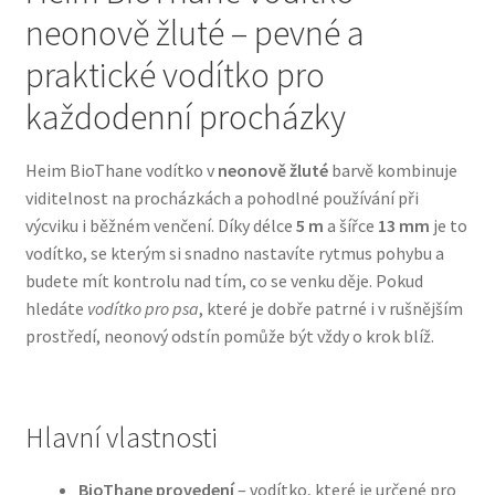
neonově žluté – pevné a
Bozita pro psy — Švédské krmivo s nordickou kvalitou
praktické vodítko pro
každodenní procházky
Brit pro psy
Heim BioThane vodítko v
neonově žluté
barvě kombinuje
Granule pro psy
viditelnost na procházkách a pohodlné používání při
výcviku i běžném venčení. Díky délce
5 m
a šířce
13 mm
je to
Natural Trainer pro psy — Italské krmivo s
vodítko, se kterým si snadno nastavíte rytmus pohybu a
přírodními složkami
budete mít kontrolu nad tím, co se venku děje. Pokud
hledáte
vodítko pro psa
, které je dobře patrné i v rušnějším
Happy Dog — Německá kvalita a přirozené složení
prostředí, neonový odstín pomůže být vždy o krok blíž.
Hill’s pro psy
Hlavní vlastnosti
Hračky pro psy
BioThane provedení
– vodítko, které je určené pro
Konzervy a kapsičky pro psy