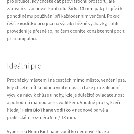
pro situace, kdy chcete dát psovi trochu prostoru, ale
Veterinární dieta pro psy
zároveň si zachovat kontrolu. Šířka
13 mm
pak přispívá k
pohodlnému používání při každodenním venčení. Pokud
řešíte
vodítko pro psa
na výcvik i běžné vycházky, tohle
Vodítka a obojky
provedení je přesně to, na čem oceníte konzistentní pocit
při manipulaci.
Wolf of Wilderness
Ideální pro
Procházky městem i na cestách mimo město, venčení psa,
kdy chcete mít snadnou viditelnost, a také pro základní
výcvik a nácvik chůze u nohy, kde je důležitá ovladatelnost
a pohodlná manipulace s vodítkem. Vhodné pro ty, kteří
hledají
Heim BioThane vodítko
v neonové barvě a
praktickém rozměru 5 m / 13 mm.
Vyberte si Heim BioThane vodítko neonově žluté a