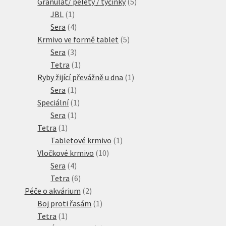
produktů
5
Granulát/ pelety / tyčinky
5
1
produktů
JBL
1
produkt
4
Sera
4
produkty
5
Krmivo ve formě tablet
5
3
produktů
Sera
3
produkty
1
Tetra
1
produkt
1
Ryby žijící převážně u dna
1
1
produkt
Sera
1
produkt
1
Speciální
1
1
produkt
Sera
1
1
produkt
Tetra
1
produkt
1
Tabletové krmivo
1
10
produkt
Vločkové krmivo
10
4
produktů
Sera
4
produkty
6
Tetra
6
produktů
2
Péče o akvárium
2
produkty
1
Boj proti řasám
1
1
produkt
Tetra
1