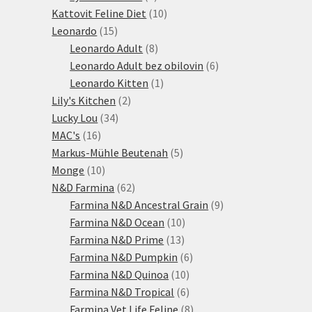
produktů
10
Kattovit Feline Diet
10
15
produktů
Leonardo
15
produktů
8
Leonardo Adult
8
produktů
6
Leonardo Adult bez obilovin
6
1
produktů
Leonardo Kitten
1
2
produkt
Lily's Kitchen
2
34
produkty
Lucky Lou
34
16
produktů
MAC's
16
produktů
5
Markus-Mühle Beutenah
5
10
produktů
Monge
10
produktů
62
N&D Farmina
62
produktů
9
Farmina N&D Ancestral Grain
9
10
produktů
Farmina N&D Ocean
10
13
produktů
Farmina N&D Prime
13
produktů
6
Farmina N&D Pumpkin
6
10
produktů
Farmina N&D Quinoa
10
produktů
6
Farmina N&D Tropical
6
produktů
8
Farmina Vet Life Feline
8