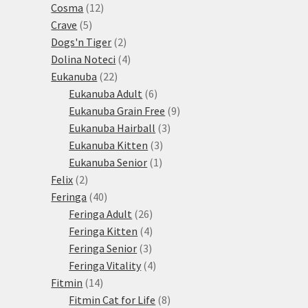
12
produktů
Cosma
12
5
produktů
Crave
5
produktů
2
Dogs'n Tiger
2
produkty
4
Dolina Noteci
4
22
produkty
Eukanuba
22
produktů
6
Eukanuba Adult
6
produktů
9
Eukanuba Grain Free
9
3
produktů
Eukanuba Hairball
3
3
produkty
Eukanuba Kitten
3
1
produkty
Eukanuba Senior
1
2
produkt
Felix
2
produkty
40
Feringa
40
produktů
26
Feringa Adult
26
produktů
4
Feringa Kitten
4
3
produkty
Feringa Senior
3
produkty
4
Feringa Vitality
4
14
produkty
Fitmin
14
produktů
8
Fitmin Cat for Life
8