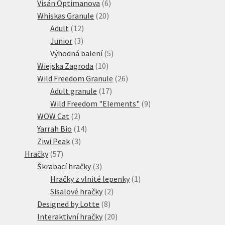
6
produktů
Visán Optimanova
6
20
produktů
Whiskas Granule
20
12
produktů
Adult
12
3
produktů
Junior
3
produkty
5
Výhodná balení
5
10
produktů
Wiejska Zagroda
10
produktů
26
Wild Freedom Granule
26
17
produktů
Adult granule
17
produktů
9
Wild Freedom "Elements"
9
2
produktů
WOW Cat
2
produkty
14
Yarrah Bio
14
3
produktů
Ziwi Peak
3
57
produkty
Hračky
57
produktů
3
Škrabací hračky
3
produkty
1
Hračky z vlnité lepenky
1
2
produkt
Sisalové hračky
2
8
produkty
Designed by Lotte
8
produktů
20
Interaktivní hračky
20