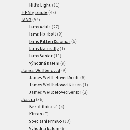
produktů
11
Hill’s Light
11
42
produktů
HPM granule
42
59
produktů
IAMS
59
produktů
27
Iams Adult
27
produktů
3
Iams Hairball
3
produkty
6
Iams Kitten & Junior
6
1
produktů
Iams Naturally
1
13
produkt
Iams Senior
13
produktů
9
Výhodná balení
9
produktů
9
James Wellbeloved
9
produktů
6
James Wellbeloved Adult
6
produktů
1
James Wellbeloved Kitten
1
2
produkt
James Wellbeloved Senior
2
36
produkty
Josera
36
produktů
4
Bezobilninové
4
7
produkty
Kitten
7
produktů
13
Speciální krmivo
13
6
produktů
Výhodná balení
6