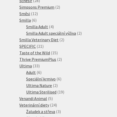
28
produktů
Schesir
28
produktů
2
Simpsons Premium
2
12
produkty
Směsi
12
6
produktů
Smilla
6
produktů
4
Smilla Adult
4
produkty
2
Smilla Adult speciální výživa
2
2
produkty
Smilla Veterinary Diet
2
21
produkty
SPECIFIC
21
produktů
15
Taste of the Wild
15
produktů
2
Thrive PremiumPlus
2
33
produkty
Ultima
33
produktů
6
Adult
6
produktů
6
Speciální krmivo
6
2
produktů
Ultima Nature
2
produkty
19
Ultima Sterilised
19
5
produktů
Venandi Animal
5
produktů
24
Veterinární diety
24
produktů
3
Žaludek a střeva
3