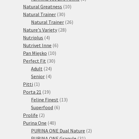
10
produktů
Natural Greatness
10
30
produktů
Natural Trainer
30
produktů
26
Natural Trainer
26
28
produktů
Nature's Variety
28
4
produktů
Nutriplus
4
produkty
6
Nutrivet Inne
6
10
produktů
Pan Mięsko
10
30
produktů
Perfect Fit
30
24
produktů
Adult
24
4
produktů
Senior
4
1
produkty
Pitti
1
produkt
19
Porta 21
19
produktů
13
Feline Finest
13
6
produktů
Superfood
6
2
produktů
Prolife
2
produkty
40
Purina One
40
produktů
2
PURINA ONE Dual Nature
2
31
produkty
PURINA ONE Granule
31