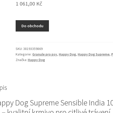
1 061,00
Kč
Do obchodu
SKU:
38193359869
Kategorie:
Granule pro psy
,
Happy Dog
,
Happy Dog Supreme
,
P
Značka:
Happy Dog
pis
ppy Dog Supreme Sensible India 1
 – kvalitní krmivo pro citlivé trávení