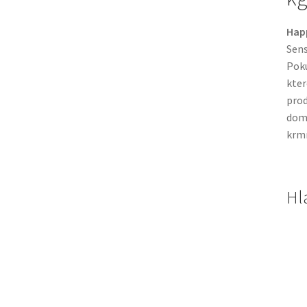
Happ
Sens
Poku
kter
prod
domá
krmn
Hl