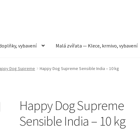
doplňky, vybavení
Malá zvířata — Klece, krmivo, vybavení
rmivo, vybavení
Můj účet
Obchod
Pokladna
Vše pro kočky
appy Dog Supreme
Happy Dog Supreme Sensible India – 10 kg
Happy Dog Supreme
Sensible India – 10 kg