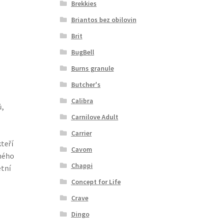
Brekkies
Briantos bez obilovin
Brit
BugBell
Burns granule
Butcher's
Calibra
ů,
Carnilove Adult
Carrier
teří
Cavom
žného
Chappi
étní
Concept for Life
Crave
Dingo