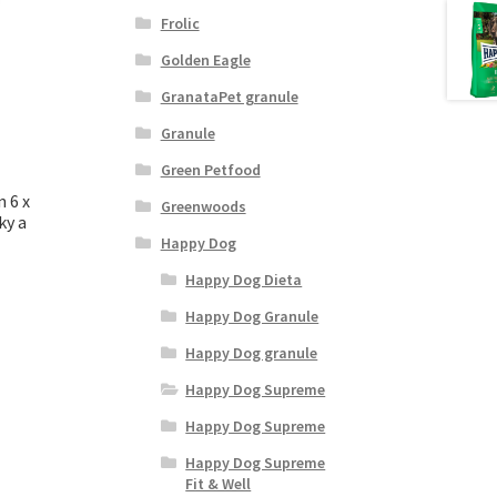
Frolic
Golden Eagle
GranataPet granule
Granule
Green Petfood
n 6 x
Greenwoods
ky a
Happy Dog
Happy Dog Dieta
Happy Dog Granule
Happy Dog granule
Happy Dog Supreme
Happy Dog Supreme
Happy Dog Supreme
Fit & Well