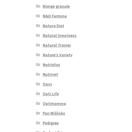
Monge granule
N&D Farmina
Natura Diet
Natural Greatness
Natural Trainer
Nature’s Variety
Nutriplus
Nutrivet
Oasy
Opti Life
Optimanova
Pan Mišňsko
Pedigree