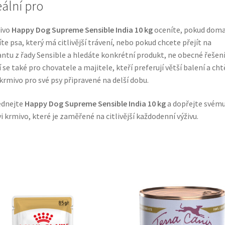
eální pro
ivo
Happy Dog Supreme Sensible India 10 kg
oceníte, pokud dom
te psa, který má citlivější trávení, nebo pokud chcete přejít na
antu z řady Sensible a hledáte konkrétní produkt, ne obecné řešení
 se také pro chovatele a majitele, kteří preferují větší balení a chtě
krmivo pro své psy připravené na delší dobu.
ednejte
Happy Dog Supreme Sensible India 10 kg
a dopřejte svém
i krmivo, které je zaměřené na citlivější každodenní výživu.