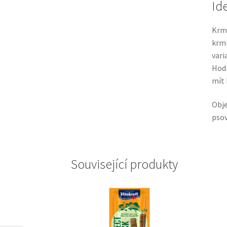
Id
Krm
krmí
vari
Hodí
mít 
Obj
psov
Související produkty