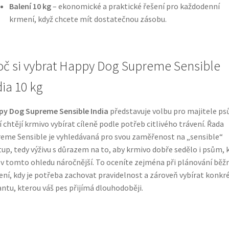
Balení 10 kg
– ekonomické a praktické řešení pro každodenní
krmení, když chcete mít dostatečnou zásobu.
oč si vybrat Happy Dog Supreme Sensible
dia 10 kg
y Dog Supreme Sensible India
představuje volbu pro majitele ps
í chtějí krmivo vybírat cíleně podle potřeb citlivého trávení. Řada
eme Sensible je vyhledávaná pro svou zaměřenost na „sensible“
tup, tedy výživu s důrazem na to, aby krmivo dobře sedělo i psům, k
 v tomto ohledu náročnější. To oceníte zejména při plánování bě
ní, kdy je potřeba zachovat pravidelnost a zároveň vybírat konkr
antu, kterou váš pes přijímá dlouhodoběji.