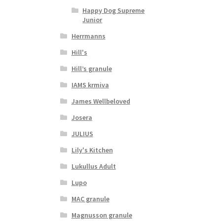
Happy Dog Supreme
Junior
Herrmanns
Hill's
Hill’s granule
IAMS krmiva
James Wellbeloved
Josera
JULIUS
Lily's Kitchen
Lukullus Adult
Lupo
MAC granule
Magnusson granule