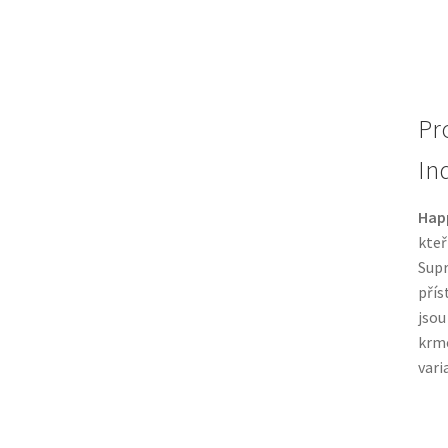
Pr
In
Happ
kteř
Supr
přís
jsou
krme
vari