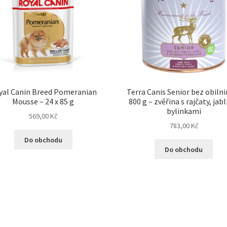
yal Canin Breed Pomeranian
Terra Canis Senior bez obilni
Mousse – 24 x 85 g
800 g – zvěřina s rajčaty, jabl
bylinkami
569,00
Kč
783,00
Kč
Do obchodu
Do obchodu