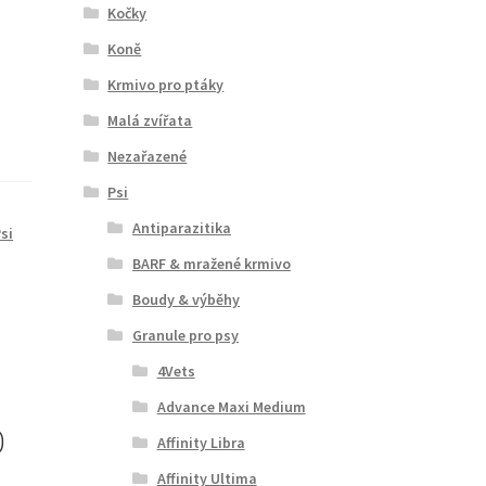
Kočky
Koně
Krmivo pro ptáky
Malá zvířata
Nezařazené
Psi
Antiparazitika
si
BARF & mražené krmivo
Boudy & výběhy
Granule pro psy
4Vets
Advance Maxi Medium
0
Affinity Libra
Affinity Ultima