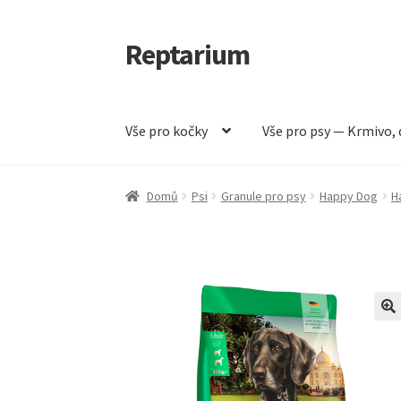
Reptarium
Přeskočit
Přejít
na
k
navigaci
obsahu
webu
Vše pro kočky
Vše pro psy — Krmivo, 
Úvodní stránka
Košík
Malá zvířata — Klece, k
Domů
Psi
Granule pro psy
Happy Dog
H
Vše pro psy — Krmivo, doplňky, vybavení