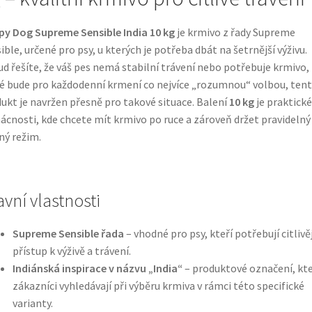
y Dog Supreme Sensible India 10 kg
je krmivo z řady Supreme
ible, určené pro psy, u kterých je potřeba dbát na šetrnější výživu.
d řešíte, že váš pes nemá stabilní trávení nebo potřebuje krmivo,
é bude pro každodenní krmení co nejvíce „rozumnou“ volbou, ten
ukt je navržen přesně pro takové situace. Balení
10 kg
je praktické
cnosti, kde chcete mít krmivo po ruce a zároveň držet pravidelný
ý režim.
avní vlastnosti
Supreme Sensible řada
– vhodné pro psy, kteří potřebují citlivěj
přístup k výživě a trávení.
Indiánská inspirace v názvu „India“
– produktové označení, kt
zákazníci vyhledávají při výběru krmiva v rámci této specifické
varianty.