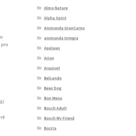
Almo Nature
Alpha Spirit
Animonda GranCarno
to
animonda Integra
 pro
Applaws
Arion
Arquivet
Belcando
Bewi Dog
Bon Menu
ší
Bosch Adult
eré
Bosch My Friend
Bozita