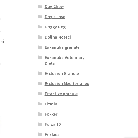
Dog Chow
Dog’s Love
a
Doggy Dog
.
Dolina Noteci
jí
Eukanuba granule
Eukanuba Veterinary
Diets
u
Exclusion Granule
Exclusion Mediterraneo
FitActive granule
Fitmin
Fokker
Forza 10
Friskies