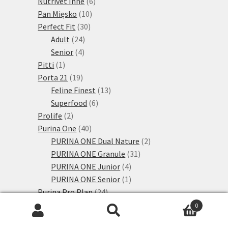
produkty
6
Nutrivet Inne
6
10
produktů
Pan Mięsko
10
30
produktů
Perfect Fit
30
24
produktů
Adult
24
4
produktů
Senior
4
1
produkty
Pitti
1
produkt
19
Porta 21
19
produktů
13
Feline Finest
13
6
produktů
Superfood
6
2
produktů
Prolife
2
produkty
40
Purina One
40
produktů
2
PURINA ONE Dual Nature
2
31
produkty
PURINA ONE Granule
31
4
produktů
PURINA ONE Junior
4
produkty
1
PURINA ONE Senior
1
24
produkt
Purina Pro Plan
24
produktů
5
Žaludek a střeva
5
0
2
produktů
Alergie
2
Hledat:
Hledat