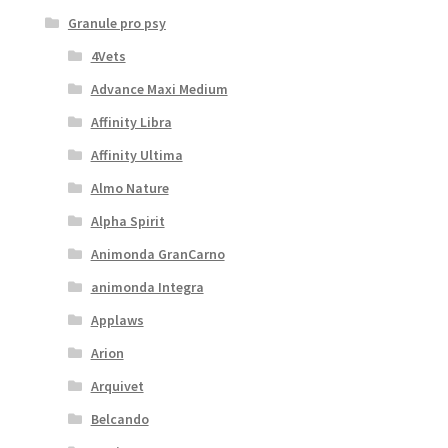
Granule pro psy
4Vets
Advance Maxi Medium
Affinity Libra
Affinity Ultima
Almo Nature
Alpha Spirit
Animonda GranCarno
animonda Integra
Applaws
Arion
Arquivet
Belcando