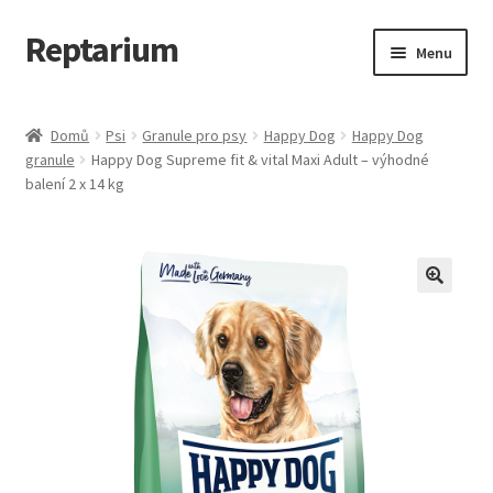
Reptarium
Přeskočit
Přejít
Menu
na
k
navigaci
obsahu
Úvodní stránka
webu
Domů
Psi
Granule pro psy
Happy Dog
Happy Dog
granule
Happy Dog Supreme fit & vital Maxi Adult – výhodné
Košík
balení 2 x 14 kg
Malá zvířata — Klece, krmivo, vybavení
Můj účet
Obchod
Pokladna
Vše pro kočky