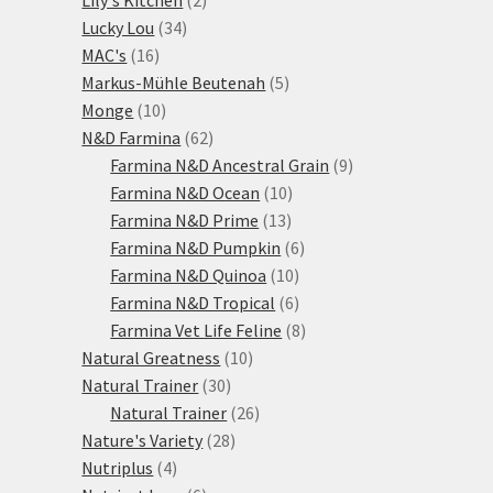
34
produkty
Lucky Lou
34
16
produktů
MAC's
16
produktů
5
Markus-Mühle Beutenah
5
10
produktů
Monge
10
produktů
62
N&D Farmina
62
produktů
9
Farmina N&D Ancestral Grain
9
10
produktů
Farmina N&D Ocean
10
13
produktů
Farmina N&D Prime
13
produktů
6
Farmina N&D Pumpkin
6
10
produktů
Farmina N&D Quinoa
10
produktů
6
Farmina N&D Tropical
6
produktů
8
Farmina Vet Life Feline
8
10
produktů
Natural Greatness
10
30
produktů
Natural Trainer
30
produktů
26
Natural Trainer
26
28
produktů
Nature's Variety
28
4
produktů
Nutriplus
4