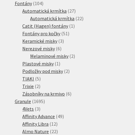
104
produkt
Fontány
104
produktů
27
Automatická krmítka
27
produktů
22
Automatická krmítka
22
1
produktů
Catit (Hagen) fontány
1
51
produkt
Fontány pro kočky
51
3
produktů
Keramické misky
3
6
produkty
Nerezové misky
6
produktů
2
Melaminové misky
2
1
produkty
Plastové misky
1
produkt
2
Podložky pod misky
2
5
produkty
TIAKI
5
2
produktů
Trixie
2
produkty
6
Zásobníky na krmivo
6
1695
produktů
Granule
1695
3
produktů
4Vets
3
produkty
49
Affinity Advance
49
12
produktů
Affinity Libra
12
produktů
22
Almo Nature
22