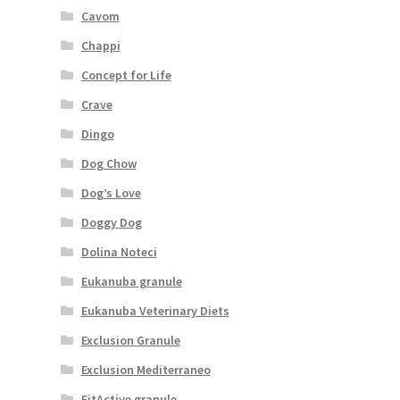
Cavom
Chappi
Concept for Life
Crave
Dingo
Dog Chow
Dog’s Love
Doggy Dog
Dolina Noteci
Eukanuba granule
Eukanuba Veterinary Diets
Exclusion Granule
Exclusion Mediterraneo
FitActive granule