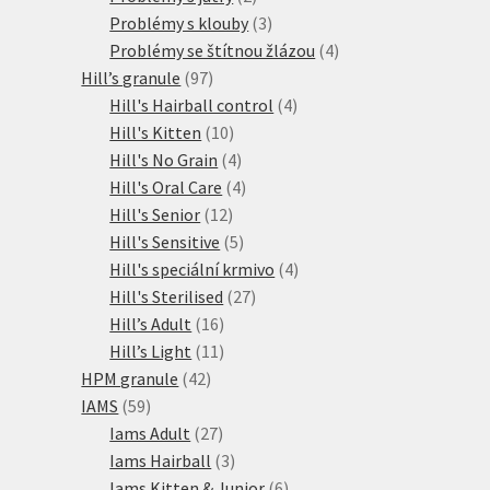
produkty
3
Problémy s klouby
3
produkty
4
Problémy se štítnou žlázou
4
97
produkty
Hill’s granule
97
produktů
4
Hill's Hairball control
4
10
produkty
Hill's Kitten
10
produktů
4
Hill's No Grain
4
produkty
4
Hill's Oral Care
4
12
produkty
Hill's Senior
12
produktů
5
Hill's Sensitive
5
produktů
4
Hill's speciální krmivo
4
27
produkty
Hill's Sterilised
27
16
produktů
Hill’s Adult
16
produktů
11
Hill’s Light
11
42
produktů
HPM granule
42
59
produktů
IAMS
59
produktů
27
Iams Adult
27
produktů
3
Iams Hairball
3
produkty
6
Iams Kitten & Junior
6