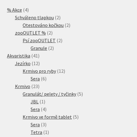
4
% Akce
4
produkty
2
Schváleno tlapkou
2
produkty
2
Otestováno kočkou
2
2
produkty
zooOUTLET %
2
produkty
2
Psí zooOUTLET
2
2
produkty
Granule
2
41
produkty
Akvaristika
41
produktů
12
Jezírko
12
produktů
12
Krmivo pro ryby
12
6
produktů
Sera
6
23
produktů
Krmivo
23
produktů
5
Granulát/ pelety / tyčinky
5
1
produktů
JBL
1
produkt
4
Sera
4
produkty
5
Krmivo ve formě tablet
5
3
produktů
Sera
3
produkty
1
Tetra
1