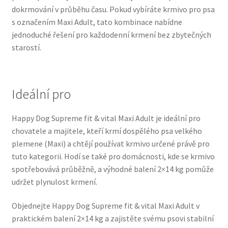
dokrmování v průběhu času. Pokud vybíráte krmivo pro psa
Veterinární dieta pro psy
s označením Maxi Adult, tato kombinace nabídne
jednoduché řešení pro každodenní krmení bez zbytečných
Vodítka a obojky
starostí.
Wolf of Wilderness
Ideální pro
Happy Dog Supreme fit & vital Maxi Adult je ideální pro
chovatele a majitele, kteří krmí dospělého psa velkého
plemene (Maxi) a chtějí používat krmivo určené právě pro
tuto kategorii. Hodí se také pro domácnosti, kde se krmivo
spotřebovává průběžně, a výhodné balení 2×14 kg pomůže
udržet plynulost krmení.
Objednejte Happy Dog Supreme fit & vital Maxi Adult v
praktickém balení 2×14 kg a zajistěte svému psovi stabilní