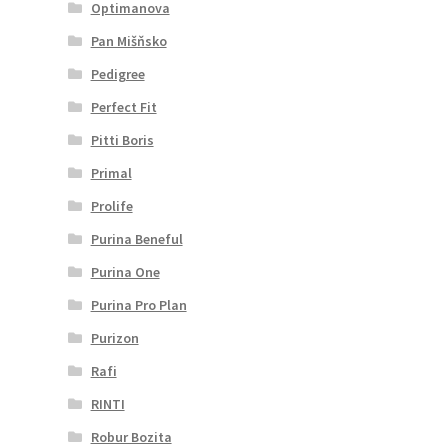
Optimanova
Pan Mišňsko
Pedigree
Perfect Fit
Pitti Boris
Primal
Prolife
Purina Beneful
Purina One
Purina Pro Plan
Purizon
Rafi
RINTI
Robur Bozita