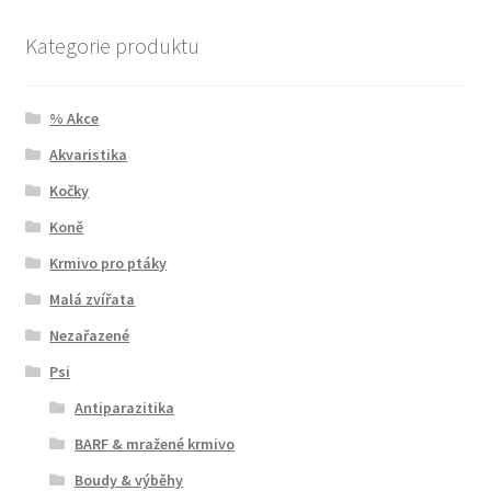
Kategorie produktu
% Akce
Akvaristika
Kočky
Koně
Krmivo pro ptáky
Malá zvířata
Nezařazené
Psi
Antiparazitika
BARF & mražené krmivo
Boudy & výběhy