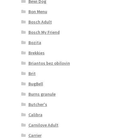
Bewi Dog
Bon Menu
Bosch Adult
Bosch My Friend
Bozita
Brekkies
Briantos bez obilovin
Brit
BugBell
Burns granule
Butcher's
Calibra
Carnilove Adult
Carrier