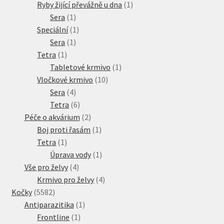
produkt
1
Ryby žijící převážně u dna
1
1
produkt
Sera
1
produkt
1
Speciální
1
1
produkt
Sera
1
1
produkt
Tetra
1
produkt
1
Tabletové krmivo
1
10
produkt
Vločkové krmivo
10
4
produktů
Sera
4
produkty
6
Tetra
6
produktů
2
Péče o akvárium
2
produkty
1
Boj proti řasám
1
1
produkt
Tetra
1
produkt
1
Úprava vody
1
4
produkt
Vše pro želvy
4
produkty
4
Krmivo pro želvy
4
5582
produkty
Kočky
5582
produktů
1
Antiparazitika
1
1
produkt
Frontline
1