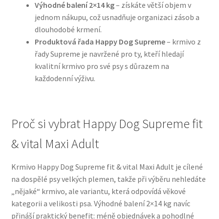
Výhodné balení 2×14 kg
– získáte větší objem v
jednom nákupu, což usnadňuje organizaci zásob a
N&D Farmina pro psy — Italské holistic krmivo
dlouhodobé krmení.
Produktová řada Happy Dog Supreme
– krmivo z
Oblečky pro psy
řady Supreme je navržené pro ty, kteří hledají
kvalitní krmivo pro své psy s důrazem na
Pamlsky pro psy
každodenní výživu.
Pelíšky pro psy
Proč si vybrat Happy Dog Supreme fit
Ortopedické pelíšky
& vital Maxi Adult
Přepravky pro psy
Krmivo Happy Dog Supreme fit & vital Maxi Adult je cílené
na dospělé psy velkých plemen, takže při výběru nehledáte
Purizon pro psy — Vysoký obsah masa, bez obilovin
„nějaké“ krmivo, ale variantu, která odpovídá věkové
kategorii a velikosti psa. Výhodné balení 2×14 kg navíc
Royal Canin pro psy
přináší praktický benefit: méně objednávek a pohodlné