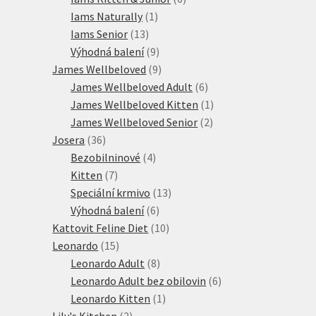
1
produktů
Iams Naturally
1
13
produkt
Iams Senior
13
produktů
9
Výhodná balení
9
produktů
9
James Wellbeloved
9
produktů
6
James Wellbeloved Adult
6
produktů
1
James Wellbeloved Kitten
1
2
produkt
James Wellbeloved Senior
2
36
produkty
Josera
36
produktů
4
Bezobilninové
4
7
produkty
Kitten
7
produktů
13
Speciální krmivo
13
6
produktů
Výhodná balení
6
produktů
10
Kattovit Feline Diet
10
15
produktů
Leonardo
15
produktů
8
Leonardo Adult
8
produktů
6
Leonardo Adult bez obilovin
6
1
produktů
Leonardo Kitten
1
2
produkt
Lily's Kitchen
2