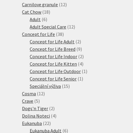
12
produkty
Carnilove granule
12
18
produktů
Cat Chow
18
6
produktů
Adult
6
produktů
12
Adult Special Care
12
38
produktů
Concept for Life
38
produktů
2
Concept for Life Adult
2
produkty
9
Concept for Life Breed
9
produktů
2
Concept for Life Indoor
2
4
produkty
Concept for Life Kitten
4
produkty
1
Concept for Life Outdoor
1
1
produkt
Concept for Life Senior
1
15
produkt
Speciální výživa
15
12
produktů
Cosma
12
5
produktů
Crave
5
produktů
2
Dogs'n Tiger
2
produkty
4
Dolina Noteci
4
22
produkty
Eukanuba
22
produktů
6
Eukanuba Adult
6