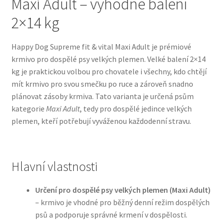
Maxi Adult – výhodné balení
2×14 kg
Bozita pro psy — Švédské krmivo s nordickou kvalitou
Happy Dog Supreme fit & vital Maxi Adult je prémiové
Brit pro psy
krmivo pro dospělé psy velkých plemen. Velké balení 2×14
kg je praktickou volbou pro chovatele i všechny, kdo chtějí
Granule pro psy
mít krmivo pro svou smečku po ruce a zároveň snadno
plánovat zásoby krmiva. Tato varianta je určená psům
Natural Trainer pro psy — Italské krmivo s
kategorie
Maxi Adult
, tedy pro dospělé jedince velkých
přírodními složkami
plemen, kteří potřebují vyváženou každodenní stravu.
Happy Dog — Německá kvalita a přirozené složení
Hlavní vlastnosti
Hill’s pro psy
Určení pro dospělé psy velkých plemen (Maxi Adult)
Hračky pro psy
– krmivo je vhodné pro běžný denní režim dospělých
psů a podporuje správné krmení v dospělosti.
Konzervy a kapsičky pro psy