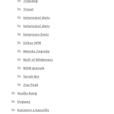
Tropidog
Trovet
Veterinární diety
Veterinární diety
Veterinary Diets
Virbac HPM
Wiejska Zagroda
Wolf of Wilderness
WOW granule
Yarrah Bio
Ziwi Peak
Hračky Kong
Hygiena
Konzervy a kapsičky