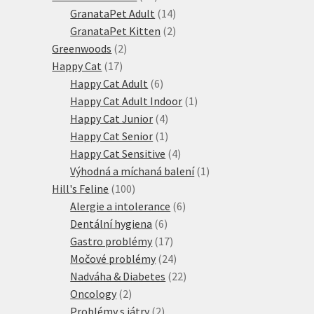
produktů
14
GranataPet Adult
14
produktů
2
GranataPet Kitten
2
2
produkty
Greenwoods
2
17
produkty
Happy Cat
17
produktů
6
Happy Cat Adult
6
produktů
1
Happy Cat Adult Indoor
1
4
produkt
Happy Cat Junior
4
produkty
1
Happy Cat Senior
1
produkt
4
Happy Cat Sensitive
4
produkty
1
Výhodná a míchaná balení
1
100
produkt
Hill's Feline
100
produktů
6
Alergie a intolerance
6
6
produktů
Dentální hygiena
6
produktů
17
Gastro problémy
17
produktů
24
Močové problémy
24
produktů
22
Nadváha & Diabetes
22
2
produktů
Oncology
2
produkty
2
Problémy s játry
2