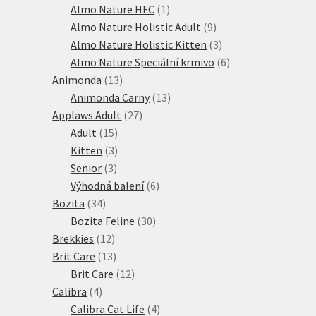
produktů
1
Almo Nature HFC
1
produkt
9
Almo Nature Holistic Adult
9
produktů
3
Almo Nature Holistic Kitten
3
produkty
6
Almo Nature Speciální krmivo
6
13
produktů
Animonda
13
produktů
13
Animonda Carny
13
27
produktů
Applaws Adult
27
15
produktů
Adult
15
produktů
3
Kitten
3
3
produkty
Senior
3
produkty
6
Výhodná balení
6
34
produktů
Bozita
34
produktů
30
Bozita Feline
30
12
produktů
Brekkies
12
produktů
13
Brit Care
13
produktů
12
Brit Care
12
4
produktů
Calibra
4
produkty
4
Calibra Cat Life
4