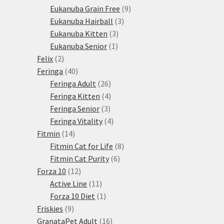
produktů
9
Eukanuba Grain Free
9
3
produktů
Eukanuba Hairball
3
3
produkty
Eukanuba Kitten
3
1
produkty
Eukanuba Senior
1
2
produkt
Felix
2
produkty
40
Feringa
40
produktů
26
Feringa Adult
26
produktů
4
Feringa Kitten
4
3
produkty
Feringa Senior
3
produkty
4
Feringa Vitality
4
14
produkty
Fitmin
14
produktů
8
Fitmin Cat for Life
8
6
produktů
Fitmin Cat Purity
6
12
produktů
Forza 10
12
produktů
11
Active Line
11
produktů
1
Forza 10 Diet
1
9
produkt
Friskies
9
produktů
16
GranataPet Adult
16