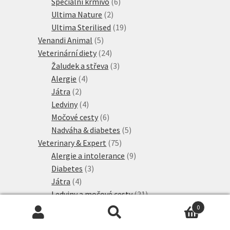
produktů
6
Speciální krmivo
6
2
produktů
Ultima Nature
2
produkty
19
Ultima Sterilised
19
5
produktů
Venandi Animal
5
produktů
24
Veterinární diety
24
produktů
3
Žaludek a střeva
3
4
produkty
Alergie
4
2
produkty
Játra
2
produkty
4
Ledviny
4
produkty
6
Močové cesty
6
produktů
5
Nadváha & diabetes
5
75
produktů
Veterinary & Expert
75
produktů
9
Alergie a intolerance
9
3
produktů
Diabetes
3
4
produkty
Játra
4
produkty
21
Ledviny a močové cesty
21
7
produktů
Mature
7
0
produktů
4
Hledat:
Hledat
Neutered
4