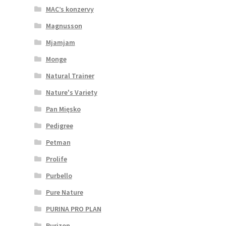
MAC’s konzervy
Magnusson
Mjamjam
Monge
Natural Trainer
Nature's Variety
Pan Mięsko
Pedigree
Petman
Prolife
Purbello
Pure Nature
PURINA PRO PLAN
Purizon