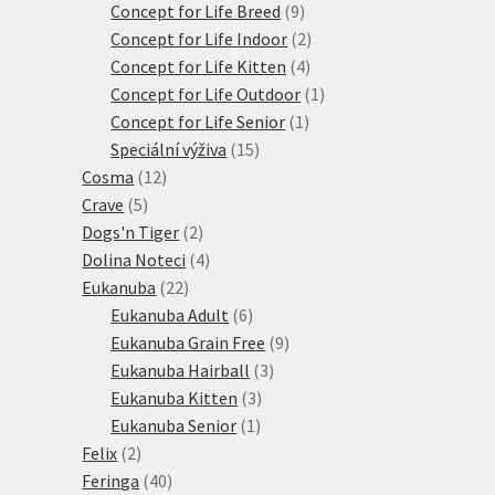
produkty
9
Concept for Life Breed
9
produktů
2
Concept for Life Indoor
2
4
produkty
Concept for Life Kitten
4
produkty
1
Concept for Life Outdoor
1
1
produkt
Concept for Life Senior
1
15
produkt
Speciální výživa
15
12
produktů
Cosma
12
5
produktů
Crave
5
produktů
2
Dogs'n Tiger
2
produkty
4
Dolina Noteci
4
22
produkty
Eukanuba
22
produktů
6
Eukanuba Adult
6
produktů
9
Eukanuba Grain Free
9
3
produktů
Eukanuba Hairball
3
3
produkty
Eukanuba Kitten
3
1
produkty
Eukanuba Senior
1
2
produkt
Felix
2
produkty
40
Feringa
40