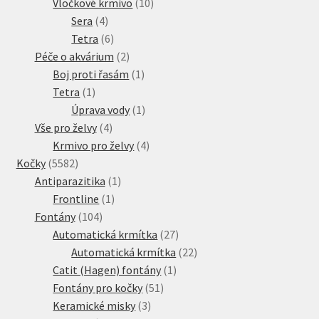
10
produkt
Vločkové krmivo
10
4
produktů
Sera
4
produkty
6
Tetra
6
produktů
2
Péče o akvárium
2
produkty
1
Boj proti řasám
1
1
produkt
Tetra
1
produkt
1
Úprava vody
1
4
produkt
Vše pro želvy
4
produkty
4
Krmivo pro želvy
4
5582
produkty
Kočky
5582
produktů
1
Antiparazitika
1
1
produkt
Frontline
1
104
produkt
Fontány
104
produktů
27
Automatická krmítka
27
produktů
22
Automatická krmítka
22
1
produktů
Catit (Hagen) fontány
1
51
produkt
Fontány pro kočky
51
3
produktů
Keramické misky
3