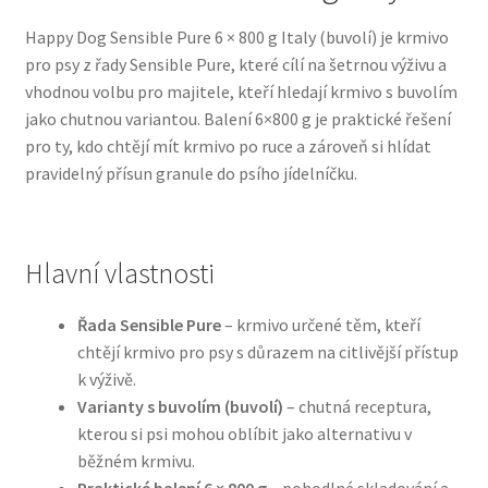
Happy Dog Sensible Pure 6 × 800 g Italy (buvolí) je krmivo
Bozita pro psy — Švédské krmivo s nordickou kvalitou
pro psy z řady Sensible Pure, které cílí na šetrnou výživu a
vhodnou volbu pro majitele, kteří hledají krmivo s buvolím
Brit pro psy
jako chutnou variantou. Balení 6×800 g je praktické řešení
pro ty, kdo chtějí mít krmivo po ruce a zároveň si hlídat
Granule pro psy
pravidelný přísun granule do psího jídelníčku.
Natural Trainer pro psy — Italské krmivo s
přírodními složkami
Hlavní vlastnosti
Happy Dog — Německá kvalita a přirozené složení
Řada Sensible Pure
– krmivo určené těm, kteří
chtějí krmivo pro psy s důrazem na citlivější přístup
Hill’s pro psy
k výživě.
Varianty s buvolím (buvolí)
– chutná receptura,
Hračky pro psy
kterou si psi mohou oblíbit jako alternativu v
běžném krmivu.
Konzervy a kapsičky pro psy