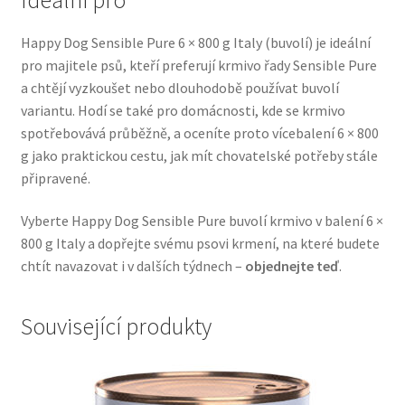
Veterinární dieta pro psy
Happy Dog Sensible Pure 6 × 800 g Italy (buvolí) je ideální
pro majitele psů, kteří preferují krmivo řady Sensible Pure
Vodítka a obojky
a chtějí vyzkoušet nebo dlouhodobě používat buvolí
variantu. Hodí se také pro domácnosti, kde se krmivo
Wolf of Wilderness
spotřebovává průběžně, a oceníte proto vícebalení 6 × 800
g jako praktickou cestu, jak mít chovatelské potřeby stále
připravené.
Vyberte Happy Dog Sensible Pure buvolí krmivo v balení 6 ×
800 g Italy a dopřejte svému psovi krmení, na které budete
chtít navazovat i v dalších týdnech –
objednejte teď
.
Související produkty