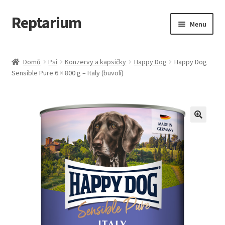
Reptarium
Přeskočit
Přejít
Menu
na
k
navigaci
obsahu
Úvodní stránka
webu
Domů
Psi
Konzervy a kapsičky
Happy Dog
Happy Dog
Sensible Pure 6 × 800 g – Italy (buvolí)
Košík
Malá zvířata — Klece, krmivo, vybavení
Můj účet
Obchod
Pokladna
Vše pro kočky