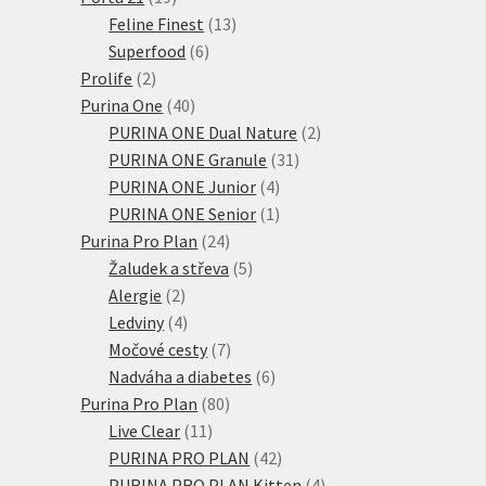
produktů
13
Feline Finest
13
6
produktů
Superfood
6
2
produktů
Prolife
2
produkty
40
Purina One
40
produktů
2
PURINA ONE Dual Nature
2
31
produkty
PURINA ONE Granule
31
4
produktů
PURINA ONE Junior
4
produkty
1
PURINA ONE Senior
1
24
produkt
Purina Pro Plan
24
produktů
5
Žaludek a střeva
5
2
produktů
Alergie
2
produkty
4
Ledviny
4
produkty
7
Močové cesty
7
produktů
6
Nadváha a diabetes
6
80
produktů
Purina Pro Plan
80
11
produktů
Live Clear
11
produktů
42
PURINA PRO PLAN
42
produktů
4
PURINA PRO PLAN Kitten
4