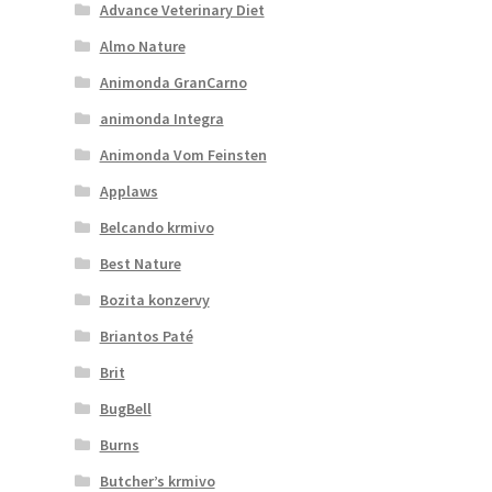
Advance Veterinary Diet
Almo Nature
Animonda GranCarno
animonda Integra
Animonda Vom Feinsten
Applaws
Belcando krmivo
Best Nature
Bozita konzervy
Briantos Paté
Brit
BugBell
Burns
Butcher’s krmivo