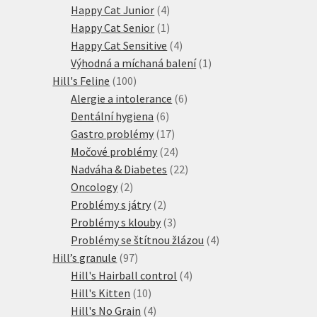
4
produkt
Happy Cat Junior
4
produkty
1
Happy Cat Senior
1
produkt
4
Happy Cat Sensitive
4
produkty
1
Výhodná a míchaná balení
1
100
produkt
Hill's Feline
100
produktů
6
Alergie a intolerance
6
6
produktů
Dentální hygiena
6
produktů
17
Gastro problémy
17
produktů
24
Močové problémy
24
produktů
22
Nadváha & Diabetes
22
2
produktů
Oncology
2
produkty
2
Problémy s játry
2
produkty
3
Problémy s klouby
3
produkty
4
Problémy se štítnou žlázou
4
97
produkty
Hill’s granule
97
produktů
4
Hill's Hairball control
4
10
produkty
Hill's Kitten
10
produktů
4
Hill's No Grain
4