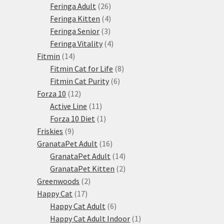
produktů
26
Feringa Adult
26
produktů
4
Feringa Kitten
4
3
produkty
Feringa Senior
3
produkty
4
Feringa Vitality
4
14
produkty
Fitmin
14
produktů
8
Fitmin Cat for Life
8
6
produktů
Fitmin Cat Purity
6
12
produktů
Forza 10
12
produktů
11
Active Line
11
produktů
1
Forza 10 Diet
1
9
produkt
Friskies
9
produktů
16
GranataPet Adult
16
produktů
14
GranataPet Adult
14
produktů
2
GranataPet Kitten
2
2
produkty
Greenwoods
2
17
produkty
Happy Cat
17
produktů
6
Happy Cat Adult
6
produktů
1
Happy Cat Adult Indoor
1