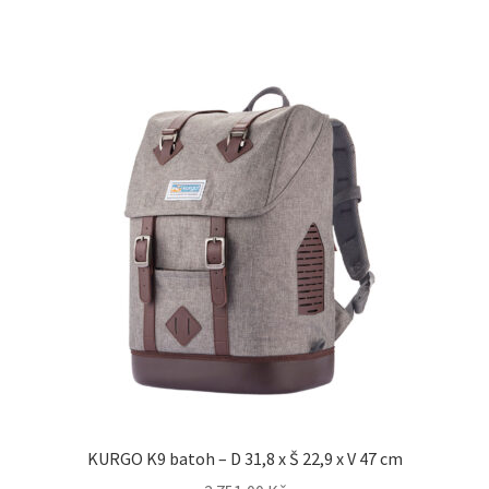
KURGO K9 batoh – D 31,8 x Š 22,9 x V 47 cm