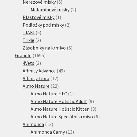
6
produkty
Nerezové misky
6
produktů
2
Melaminové misky
2
1
produkty
Plastové misky
1
produkt
2
Podložky pod misky
2
5
produkty
TIAKI
5
2
produktů
Trixie
2
produkty
6
Zásobníky na krmivo
6
1695
produktů
Granule
1695
3
produktů
4Vets
3
produkty
49
Affinity Advance
49
12
produktů
Affinity Libra
12
produktů
22
Almo Nature
22
produktů
1
Almo Nature HFC
1
produkt
9
Almo Nature Holistic Adult
9
produktů
3
Almo Nature Holistic Kitten
3
produkty
6
Almo Nature Speciální krmivo
6
13
produktů
Animonda
13
produktů
13
Animonda Carny
13