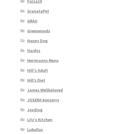
Forza10
GranataPet
GRAU
Greenwoods
Happy Dog
Hardys
Herrmanns Menu
Hill's Adult
Hill’s Diet
James Wellbeloved
JOSERA konzervy
JosiDog
Lily's Kitchen
Lukullus