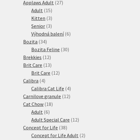
27
produktů
Applaws Adult
27
15
produktů
Adult
15
produktů
3
Kitten
3
3
produkty
Senior
3
produkty
6
Výhodná balení
6
34
produktů
Bozita
34
produktů
30
Bozita Feline
30
12
produktů
Brekkies
12
produktů
13
Brit Care
13
produktů
12
Brit Care
12
4
produktů
Calibra
4
produkty
4
Calibra Cat Life
4
12
produkty
Carnilove granule
12
18
produktů
Cat Chow
18
6
produktů
Adult
6
produktů
12
Adult Special Care
12
38
produktů
Concept for Life
38
produktů
2
Concept for Life Adult
2