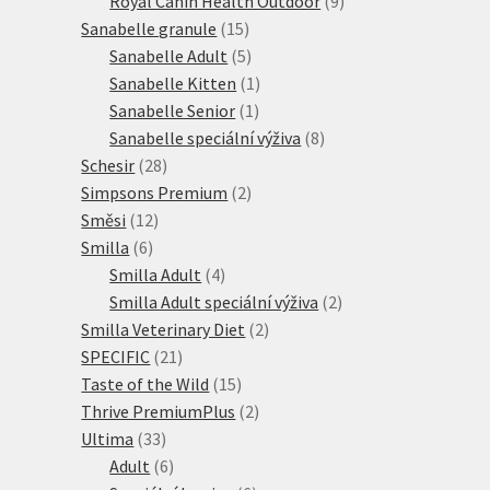
Royal Canin Health Outdoor
9
15
produktů
Sanabelle granule
15
produktů
5
Sanabelle Adult
5
produktů
1
Sanabelle Kitten
1
1
produkt
Sanabelle Senior
1
produkt
8
Sanabelle speciální výživa
8
28
produktů
Schesir
28
produktů
2
Simpsons Premium
2
12
produkty
Směsi
12
6
produktů
Smilla
6
produktů
4
Smilla Adult
4
produkty
2
Smilla Adult speciální výživa
2
2
produkty
Smilla Veterinary Diet
2
21
produkty
SPECIFIC
21
produktů
15
Taste of the Wild
15
produktů
2
Thrive PremiumPlus
2
33
produkty
Ultima
33
produktů
6
Adult
6