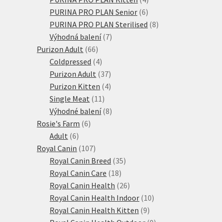
6
produkty
PURINA PRO PLAN Senior
6
produktů
8
PURINA PRO PLAN Sterilised
8
7
produktů
Výhodná balení
7
66
produktů
Purizon Adult
66
produktů
4
Coldpressed
4
produkty
37
Purizon Adult
37
produktů
4
Purizon Kitten
4
11
produkty
Single Meat
11
produktů
8
Výhodné balení
8
6
produktů
Rosie's Farm
6
6
produktů
Adult
6
produktů
107
Royal Canin
107
produktů
35
Royal Canin Breed
35
18
produktů
Royal Canin Care
18
produktů
26
Royal Canin Health
26
produktů
10
Royal Canin Health Indoor
10
9
produktů
Royal Canin Health Kitten
9
produktů
9