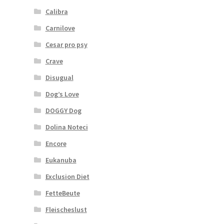
Calibra
Carnilove
Cesar pro psy
Crave
Disugual
Dog’s Love
DOGGY Dog
Dolina Noteci
Encore
Eukanuba
Exclusion Diet
FetteBeute
Fleischeslust