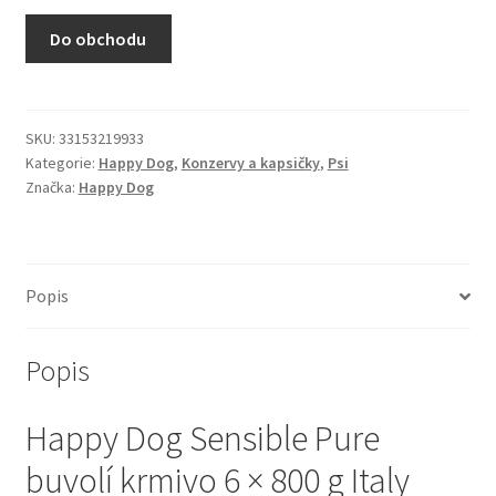
N&D Farmina pro kočky — Italské holistic krmivo
Do obchodu
Odpočívadla pro kočky
Pamlsky pro kočky
SKU:
33153219933
Kategorie:
Happy Dog
,
Konzervy a kapsičky
,
Psi
Značka:
Happy Dog
Purizon pro kočky
Royal Canin pro kočky
Popis
Škrabadla pro kočky
Popis
Veterinární dieta pro kočky
Happy Dog Sensible Pure
Vše pro psy — Krmivo, doplňky, vybavení
buvolí krmivo 6 × 800 g Italy
Boudy a výběhy