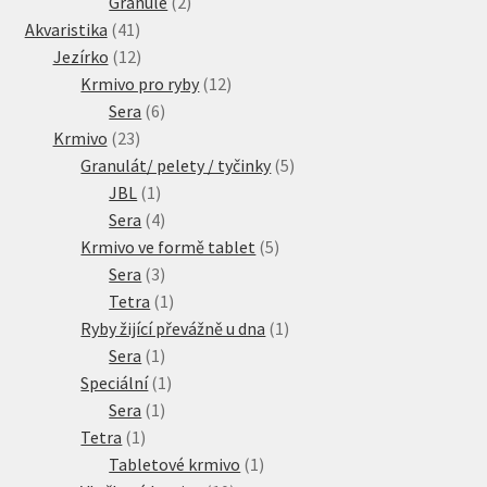
2
produkty
Granule
2
41
produkty
Akvaristika
41
produktů
12
Jezírko
12
produktů
12
Krmivo pro ryby
12
6
produktů
Sera
6
23
produktů
Krmivo
23
produktů
5
Granulát/ pelety / tyčinky
5
1
produktů
JBL
1
produkt
4
Sera
4
produkty
5
Krmivo ve formě tablet
5
3
produktů
Sera
3
produkty
1
Tetra
1
produkt
1
Ryby žijící převážně u dna
1
1
produkt
Sera
1
produkt
1
Speciální
1
1
produkt
Sera
1
1
produkt
Tetra
1
produkt
1
Tabletové krmivo
1