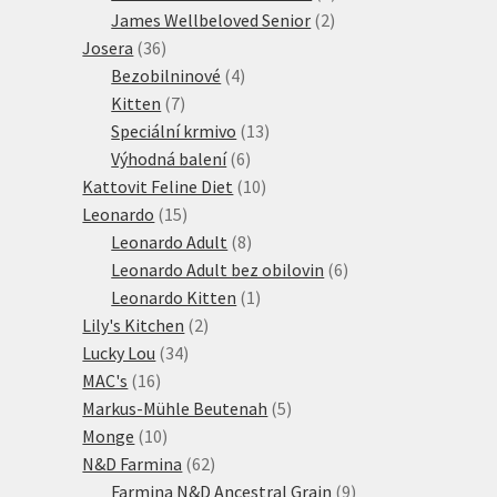
2
produkt
James Wellbeloved Senior
2
36
produkty
Josera
36
produktů
4
Bezobilninové
4
7
produkty
Kitten
7
produktů
13
Speciální krmivo
13
6
produktů
Výhodná balení
6
produktů
10
Kattovit Feline Diet
10
15
produktů
Leonardo
15
produktů
8
Leonardo Adult
8
produktů
6
Leonardo Adult bez obilovin
6
1
produktů
Leonardo Kitten
1
2
produkt
Lily's Kitchen
2
34
produkty
Lucky Lou
34
16
produktů
MAC's
16
produktů
5
Markus-Mühle Beutenah
5
10
produktů
Monge
10
produktů
62
N&D Farmina
62
produktů
9
Farmina N&D Ancestral Grain
9