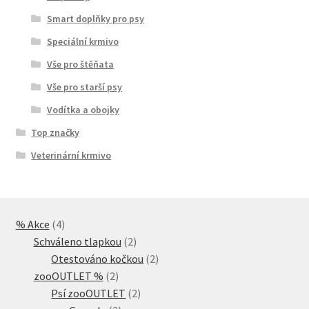
Smart doplňky pro psy
Speciální krmivo
Vše pro štěňata
Vše pro starší psy
Vodítka a obojky
Top značky
Veterinární krmivo
4
% Akce
4
produkty
2
Schváleno tlapkou
2
produkty
2
Otestováno kočkou
2
2
produkty
zooOUTLET %
2
produkty
2
Psí zooOUTLET
2