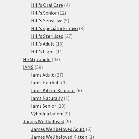
produkty
4
Hill's Oral Care
4
12
produkty
Hill's Senior
12
produktů
5
Hill's Sensitive
5
produktů
4
Hill's speciální krmivo
4
27
produkty
Hill's Sterilised
27
16
produktů
Hill’s Adult
16
produktů
11
Hill’s Light
11
42
produktů
HPM granule
42
59
produktů
IAMS
59
produktů
27
Iams Adult
27
produktů
3
Iams Hairball
3
produkty
6
Iams Kitten & Junior
6
1
produktů
Iams Naturally
1
13
produkt
Iams Senior
13
produktů
9
Výhodná balení
9
produktů
9
James Wellbeloved
9
produktů
6
James Wellbeloved Adult
6
produktů
1
James Wellbeloved Kitten
1