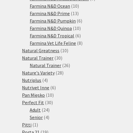
10
produktů
Farmina N&D Ocean
10
13
produktů
Farmina N&D Prime
13
produktů
6
Farmina N&D Pumpkin
6
10
produktů
Farmina N&D Quinoa
10
produktů
6
Farmina N&D Tropical
6
produktů
8
Farmina Vet Life Feline
8
10
produktů
Natural Greatness
10
30
produktů
Natural Trainer
30
produktů
26
Natural Trainer
26
28
produktů
Nature's Variety
28
4
produktů
Nutriplus
4
produkty
6
Nutrivet Inne
6
10
produktů
Pan Mięsko
10
30
produktů
Perfect Fit
30
24
produktů
Adult
24
4
produktů
Senior
4
1
produkty
Pitti
1
produkt
19
Porta 21
19