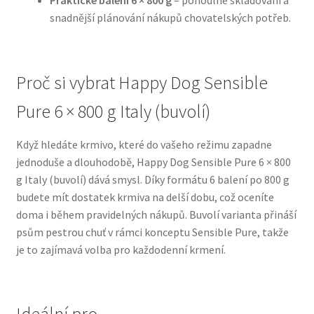
Praktické balení 6 × 800 g
– pohodlné skladování a
snadnější plánování nákupů chovatelských potřeb.
N&D Farmina pro psy — Italské holistic krmivo
Oblečky pro psy
Proč si vybrat Happy Dog Sensible
Pure 6 × 800 g Italy (buvolí)
Pamlsky pro psy
Když hledáte krmivo, které do vašeho režimu zapadne
Pelíšky pro psy
jednoduše a dlouhodobě, Happy Dog Sensible Pure 6 × 800
g Italy (buvolí) dává smysl. Díky formátu 6 balení po 800 g
Ortopedické pelíšky
budete mít dostatek krmiva na delší dobu, což oceníte
doma i během pravidelných nákupů. Buvolí varianta přináší
Přepravky pro psy
psům pestrou chuť v rámci konceptu Sensible Pure, takže
je to zajímavá volba pro každodenní krmení.
Purizon pro psy — Vysoký obsah masa, bez obilovin
Royal Canin pro psy
Ideální pro