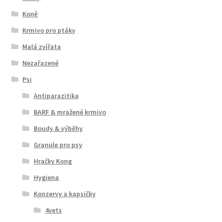
Koně
Krmivo pro ptáky
Malá zvířata
Nezařazené
Psi
Antiparazitika
BARF & mražené krmivo
Boudy & výběhy
Granule pro psy
Hračky Kong
Hygiena
Konzervy a kapsičky
4vets