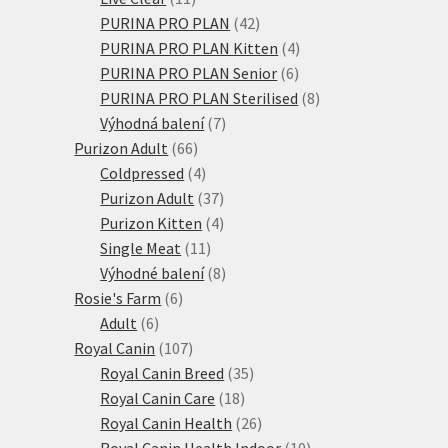
produktů
42
PURINA PRO PLAN
42
produktů
4
PURINA PRO PLAN Kitten
4
6
produkty
PURINA PRO PLAN Senior
6
produktů
8
PURINA PRO PLAN Sterilised
8
7
produktů
Výhodná balení
7
66
produktů
Purizon Adult
66
produktů
4
Coldpressed
4
produkty
37
Purizon Adult
37
produktů
4
Purizon Kitten
4
11
produkty
Single Meat
11
produktů
8
Výhodné balení
8
6
produktů
Rosie's Farm
6
6
produktů
Adult
6
produktů
107
Royal Canin
107
produktů
35
Royal Canin Breed
35
18
produktů
Royal Canin Care
18
produktů
26
Royal Canin Health
26
produktů
10
Royal Canin Health Indoor
10