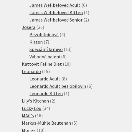
produktů
6
James Wellbeloved Adult
6
produktů
1
James Wellbeloved Kitten
1
2
produkt
James Wellbeloved Senior
2
36
produkty
Josera
36
produktů
4
Bezobilninové
4
7
produkty
Kitten
7
produktů
13
Speciální krmivo
13
6
produktů
Výhodná balení
6
produktů
10
Kattovit Feline Diet
10
15
produktů
Leonardo
15
produktů
8
Leonardo Adult
8
produktů
6
Leonardo Adult bez obilovin
6
1
produktů
Leonardo Kitten
1
2
produkt
Lily's Kitchen
2
34
produkty
Lucky Lou
34
16
produktů
MAC's
16
produktů
5
Markus-Mühle Beutenah
5
10
produktů
Monge
10