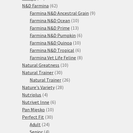
produktů
62
N&D Farmina
62
produktů
9
Farmina N&D Ancestral Grain
9
10
produktů
Farmina N&D Ocean
10
13
produktů
Farmina N&D Prime
13
produktů
6
Farmina N&D Pumpkin
6
10
produktů
Farmina N&D Quinoa
10
produktů
6
Farmina N&D Tropical
6
produktů
8
Farmina Vet Life Feline
8
10
produktů
Natural Greatness
10
30
produktů
Natural Trainer
30
produktů
26
Natural Trainer
26
28
produktů
Nature's Variety
28
4
produktů
Nutriplus
4
produkty
6
Nutrivet Inne
6
10
produktů
Pan Mięsko
10
30
produktů
Perfect Fit
30
24
produktů
Adult
24
4
produktů
Senior
4