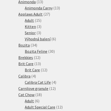
13
produktů
Animonda
13
produktů
13
Animonda Carny
13
27
produktů
Applaws Adult
27
15
produktů
Adult
15
produktů
3
Kitten
3
3
produkty
Senior
3
produkty
6
Výhodná balení
6
34
produktů
Bozita
34
produktů
30
Bozita Feline
30
12
produktů
Brekkies
12
produktů
13
Brit Care
13
produktů
12
Brit Care
12
4
produktů
Calibra
4
produkty
4
Calibra Cat Life
4
12
produkty
Carnilove granule
12
18
produktů
Cat Chow
18
6
produktů
Adult
6
produktů
12
Adult Special Care
12