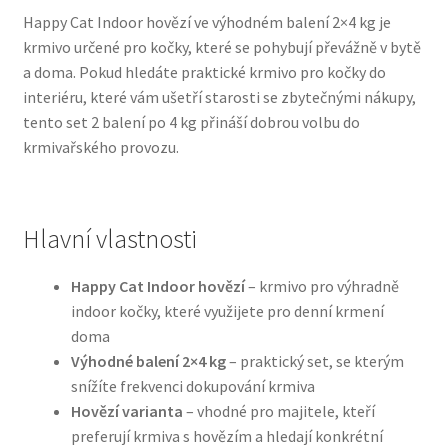
Happy Cat Indoor hovězí ve výhodném balení 2×4 kg je
krmivo určené pro kočky, které se pohybují převážně v bytě
Bozita pro psy — Švédské krmivo s nordickou kvalitou
a doma. Pokud hledáte praktické krmivo pro kočky do
interiéru, které vám ušetří starosti se zbytečnými nákupy,
Brit pro psy
tento set 2 balení po 4 kg přináší dobrou volbu do
krmivařského provozu.
Granule pro psy
Natural Trainer pro psy — Italské krmivo s
přírodními složkami
Hlavní vlastnosti
Happy Dog — Německá kvalita a přirozené složení
Happy Cat Indoor hovězí
– krmivo pro výhradně
indoor kočky, které využijete pro denní krmení
doma
Hill’s pro psy
Výhodné balení 2×4 kg
– praktický set, se kterým
snížíte frekvenci dokupování krmiva
Hračky pro psy
Hovězí varianta
– vhodné pro majitele, kteří
preferují krmiva s hovězím a hledají konkrétní
Konzervy a kapsičky pro psy