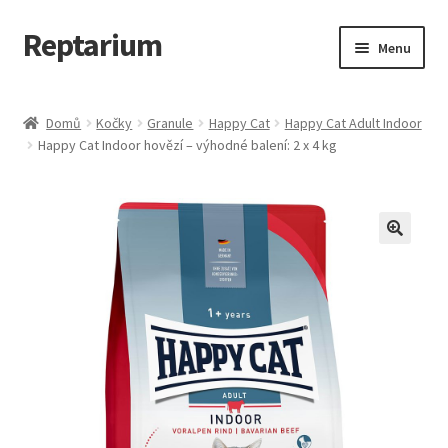
Reptarium
Přeskočit
Přejít
Menu
na
k
navigaci
obsahu
Úvodní stránka
webu
Domů
Kočky
Granule
Happy Cat
Happy Cat Adult Indoor
Happy Cat Indoor hovězí – výhodné balení: 2 x 4 kg
Košík
Malá zvířata — Klece, krmivo, vybavení
Můj účet
Obchod
Pokladna
Vše pro kočky