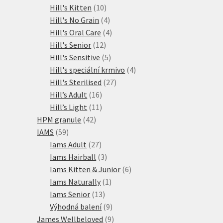
10
produkty
Hill's Kitten
10
produktů
4
Hill's No Grain
4
produkty
4
Hill's Oral Care
4
12
produkty
Hill's Senior
12
produktů
5
Hill's Sensitive
5
produktů
4
Hill's speciální krmivo
4
27
produkty
Hill's Sterilised
27
16
produktů
Hill’s Adult
16
produktů
11
Hill’s Light
11
42
produktů
HPM granule
42
59
produktů
IAMS
59
produktů
27
Iams Adult
27
produktů
3
Iams Hairball
3
produkty
6
Iams Kitten & Junior
6
1
produktů
Iams Naturally
1
13
produkt
Iams Senior
13
produktů
9
Výhodná balení
9
produktů
9
James Wellbeloved
9