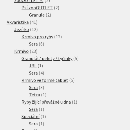
zooOUTLET %
2
produkty
2
Psí zooOUTLET
2
2
produkty
Granule
2
41
produkty
Akvaristika
41
produktů
12
Jezírko
12
produktů
12
Krmivo pro ryby
12
6
produktů
Sera
6
23
produktů
Krmivo
23
produktů
5
Granulát/ pelety / tyčinky
5
1
produktů
JBL
1
produkt
4
Sera
4
produkty
5
Krmivo ve formě tablet
5
3
produktů
Sera
3
produkty
1
Tetra
1
produkt
1
Ryby žijící převážně u dna
1
1
produkt
Sera
1
produkt
1
Speciální
1
1
produkt
Sera
1