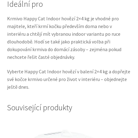
Ideální pro
Veterinární dieta pro psy
Krmivo Happy Cat Indoor hovězí 2×4 kg je vhodné pro
Vodítka a obojky
majitele, kteří krmí kočku především doma nebo v
interiéru a chtějí mít vybranou indoor variantu po ruce
Wolf of Wilderness
dlouhodobě. Hodí se také jako praktická volba při
dokupování krmiva do domácí zásoby – zejména pokud
nechcete řešit časté objednávky.
Vyberte Happy Cat Indoor hovězí v balení 2×4 kg a dopřejte
své kočce krmivo určené pro život v interiéru – objednejte
ještě dnes.
Související produkty