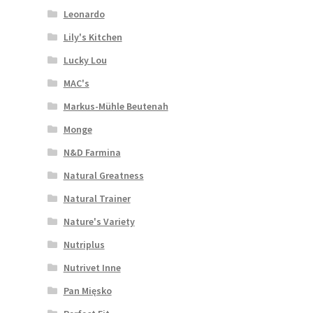
Leonardo
Lily's Kitchen
Lucky Lou
MAC's
Markus-Mühle Beutenah
Monge
N&D Farmina
Natural Greatness
Natural Trainer
Nature's Variety
Nutriplus
Nutrivet Inne
Pan Mięsko