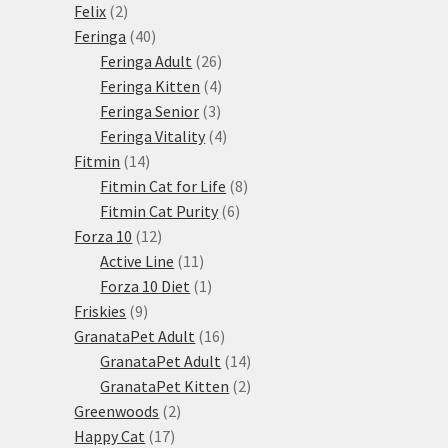
2
produkt
Felix
2
produkty
40
Feringa
40
produktů
26
Feringa Adult
26
produktů
4
Feringa Kitten
4
3
produkty
Feringa Senior
3
produkty
4
Feringa Vitality
4
14
produkty
Fitmin
14
produktů
8
Fitmin Cat for Life
8
6
produktů
Fitmin Cat Purity
6
12
produktů
Forza 10
12
produktů
11
Active Line
11
produktů
1
Forza 10 Diet
1
9
produkt
Friskies
9
produktů
16
GranataPet Adult
16
produktů
14
GranataPet Adult
14
produktů
2
GranataPet Kitten
2
2
produkty
Greenwoods
2
17
produkty
Happy Cat
17