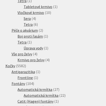
1
produkt
Tetra
1
produkt
1
Tabletové krmivo
1
10
produkt
Vločkové krmivo
10
4
produktů
Sera
4
produkty
6
Tetra
6
produktů
2
Péče o akvárium
2
produkty
1
Boj proti řasám
1
1
produkt
Tetra
1
produkt
1
Úprava vody
1
4
produkt
Vše pro želvy
4
produkty
4
Krmivo pro želvy
4
5582
produkty
Kočky
5582
produktů
1
Antiparazitika
1
1
produkt
Frontline
1
104
produkt
Fontány
104
produktů
27
Automatická krmítka
27
produktů
22
Automatická krmítka
22
1
produktů
Catit (Hagen) fontány
1