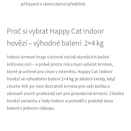
přiřazení v rámci dietní předtřeb
N&D Farmina pro psy — Italské holistic krmivo
Proč si vybrat Happy Cat Indoor
Oblečky pro psy
hovězí – výhodné balení: 2×4 kg
Pamlsky pro psy
Indoor krmivo hraje v krmné rutině domácích koček
Pelíšky pro psy
klíčovou roli – a právě proto má smysl vybírat krmivo,
které je určené pro chov v interiéru. Happy Cat Indoor
Ortopedické pelíšky
hovězí ve výhodném balení 2×4 kg je ideální tehdy, když
chcete mít po ruce dostatek krmiva pro vaši kočku a
Přepravky pro psy
zároveň zvolit praktický set pro pravidelné krmení. Získáte
hovězí variantu z řady Indoor a pohodlí v podobě dvou
Purizon pro psy — Vysoký obsah masa, bez obilovin
balení v jednom nákupu.
Royal Canin pro psy