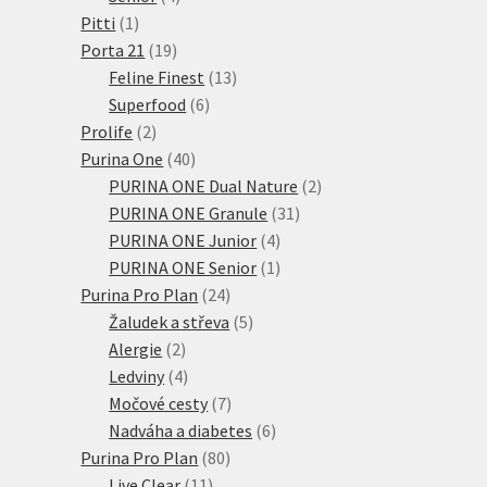
1
produkty
Pitti
1
produkt
19
Porta 21
19
produktů
13
Feline Finest
13
6
produktů
Superfood
6
2
produktů
Prolife
2
produkty
40
Purina One
40
produktů
2
PURINA ONE Dual Nature
2
31
produkty
PURINA ONE Granule
31
4
produktů
PURINA ONE Junior
4
produkty
1
PURINA ONE Senior
1
24
produkt
Purina Pro Plan
24
produktů
5
Žaludek a střeva
5
2
produktů
Alergie
2
produkty
4
Ledviny
4
produkty
7
Močové cesty
7
produktů
6
Nadváha a diabetes
6
80
produktů
Purina Pro Plan
80
11
produktů
Live Clear
11