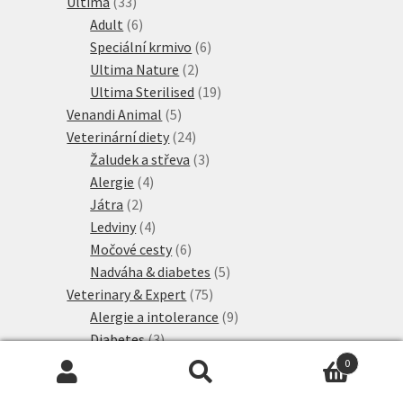
33
produkty
Ultima
33
produktů
6
Adult
6
produktů
6
Speciální krmivo
6
2
produktů
Ultima Nature
2
produkty
19
Ultima Sterilised
19
5
produktů
Venandi Animal
5
produktů
24
Veterinární diety
24
produktů
3
Žaludek a střeva
3
4
produkty
Alergie
4
2
produkty
Játra
2
produkty
4
Ledviny
4
produkty
6
Močové cesty
6
produktů
5
Nadváha & diabetes
5
75
produktů
Veterinary & Expert
75
produktů
9
Alergie a intolerance
9
3
produktů
Diabetes
3
4
produkty
Játra
4
0
produkty
21
Ledviny a močové cesty
21
Hledat:
Hledat