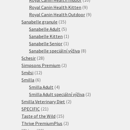
9
produktů
Royal Canin Health Kitten
9
produktů
9
Royal Canin Health Outdoor
9
15
produktů
Sanabelle granule
15
produktů
5
Sanabelle Adult
5
produktů
1
Sanabelle Kitten
1
1
produkt
Sanabelle Senior
1
produkt
8
Sanabelle speciální výživa
8
28
produktů
Schesir
28
produktů
2
Simpsons Premium
2
12
produkty
Směsi
12
6
produktů
Smilla
6
produktů
4
Smilla Adult
4
produkty
2
Smilla Adult speciální výživa
2
2
produkty
Smilla Veterinary Diet
2
21
produkty
SPECIFIC
21
produktů
15
Taste of the Wild
15
produktů
2
Thrive PremiumPlus
2