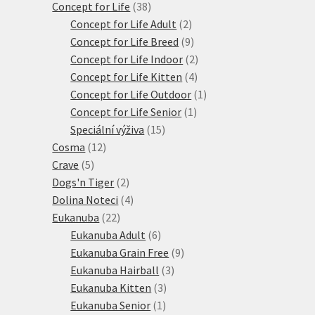
38
produktů
Concept for Life
38
produktů
2
Concept for Life Adult
2
produkty
9
Concept for Life Breed
9
produktů
2
Concept for Life Indoor
2
4
produkty
Concept for Life Kitten
4
produkty
1
Concept for Life Outdoor
1
1
produkt
Concept for Life Senior
1
15
produkt
Speciální výživa
15
12
produktů
Cosma
12
5
produktů
Crave
5
produktů
2
Dogs'n Tiger
2
produkty
4
Dolina Noteci
4
22
produkty
Eukanuba
22
produktů
6
Eukanuba Adult
6
produktů
9
Eukanuba Grain Free
9
3
produktů
Eukanuba Hairball
3
3
produkty
Eukanuba Kitten
3
1
produkty
Eukanuba Senior
1