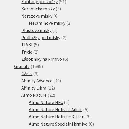
51
produkt
Fontány pro kočky
51
3
produktů
Keramické misky
3
6
produkty
Nerezové misky
6
produktů
2
Melaminové misky
2
1
produkty
Plastové misky
1
produkt
2
Podložky pod misky
2
5
produkty
TIAKI
5
2
produktů
Trixie
2
produkty
6
Zásobníky na krmivo
6
1695
produktů
Granule
1695
3
produktů
4Vets
3
produkty
49
Affinity Advance
49
12
produktů
Affinity Libra
12
produktů
22
Almo Nature
22
produktů
1
Almo Nature HFC
1
produkt
9
Almo Nature Holistic Adult
9
produktů
3
Almo Nature Holistic Kitten
3
produkty
6
Almo Nature Speciální krmivo
6