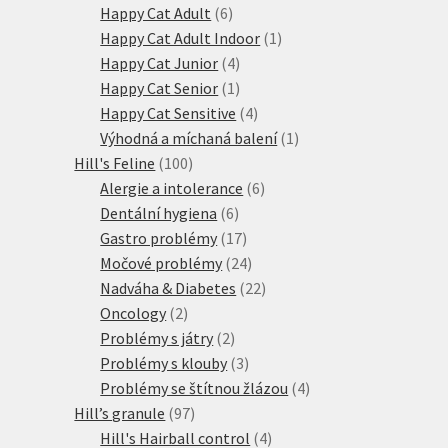
produktů
6
Happy Cat Adult
6
produktů
1
Happy Cat Adult Indoor
1
4
produkt
Happy Cat Junior
4
produkty
1
Happy Cat Senior
1
produkt
4
Happy Cat Sensitive
4
produkty
1
Výhodná a míchaná balení
1
100
produkt
Hill's Feline
100
produktů
6
Alergie a intolerance
6
6
produktů
Dentální hygiena
6
produktů
17
Gastro problémy
17
produktů
24
Močové problémy
24
produktů
22
Nadváha & Diabetes
22
2
produktů
Oncology
2
produkty
2
Problémy s játry
2
produkty
3
Problémy s klouby
3
produkty
4
Problémy se štítnou žlázou
4
97
produkty
Hill’s granule
97
produktů
4
Hill's Hairball control
4