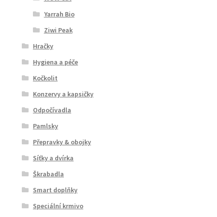
Yarrah Bio
Ziwi Peak
Hračky
Hygiena a péče
Kočkolit
Konzervy a kapsičky
Odpočívadla
Pamlsky
Přepravky & obojky
Síťky a dvírka
Škrabadla
Smart doplňky
Speciální krmivo