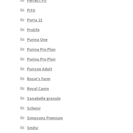
Perfect Fit
Pitti
Porta 21
Prolife
Purina One
Purina Pro Plan
Purina Pro Plan
Purizon Adult
Rosie's Farm
Royal Canin
Sanabelle granule
Schesir
Simpsons Premium
Směsi