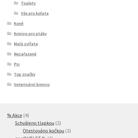
Toalety
Vše pro koťata
Koně
Krmivo pro ptáky
Malá zvířata
Nezařazené
Psi
Top značky
Veterinární krmivo
4
% Akce
4
produkty
2
Schváleno tlapkou
2
produkty
2
Otestováno kočkou
2
2
produkty