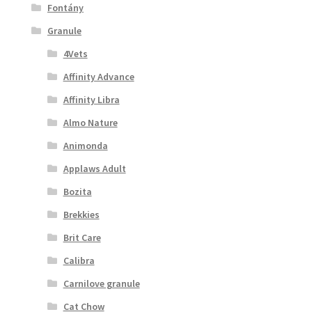
Fontány
Granule
4Vets
Affinity Advance
Affinity Libra
Almo Nature
Animonda
Applaws Adult
Bozita
Brekkies
Brit Care
Calibra
Carnilove granule
Cat Chow