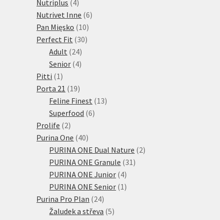
4
produktů
Nutriplus
4
produkty
6
Nutrivet Inne
6
10
produktů
Pan Mięsko
10
30
produktů
Perfect Fit
30
24
produktů
Adult
24
4
produktů
Senior
4
1
produkty
Pitti
1
produkt
19
Porta 21
19
produktů
13
Feline Finest
13
6
produktů
Superfood
6
2
produktů
Prolife
2
produkty
40
Purina One
40
produktů
2
PURINA ONE Dual Nature
2
31
produkty
PURINA ONE Granule
31
4
produktů
PURINA ONE Junior
4
produkty
1
PURINA ONE Senior
1
24
produkt
Purina Pro Plan
24
produktů
5
Žaludek a střeva
5