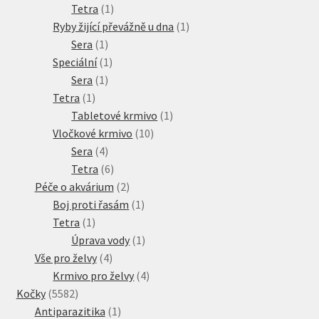
produkty
1
Tetra
1
produkt
1
Ryby žijící převážně u dna
1
1
produkt
Sera
1
produkt
1
Speciální
1
1
produkt
Sera
1
1
produkt
Tetra
1
produkt
1
Tabletové krmivo
1
10
produkt
Vločkové krmivo
10
4
produktů
Sera
4
produkty
6
Tetra
6
produktů
2
Péče o akvárium
2
produkty
1
Boj proti řasám
1
1
produkt
Tetra
1
produkt
1
Úprava vody
1
4
produkt
Vše pro želvy
4
produkty
4
Krmivo pro želvy
4
5582
produkty
Kočky
5582
produktů
1
Antiparazitika
1