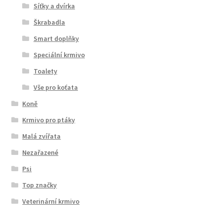
Síťky a dvírka
Škrabadla
Smart doplňky
Speciální krmivo
Toalety
Vše pro koťata
Koně
Krmivo pro ptáky
Malá zvířata
Nezařazené
Psi
Top značky
Veterinární krmivo