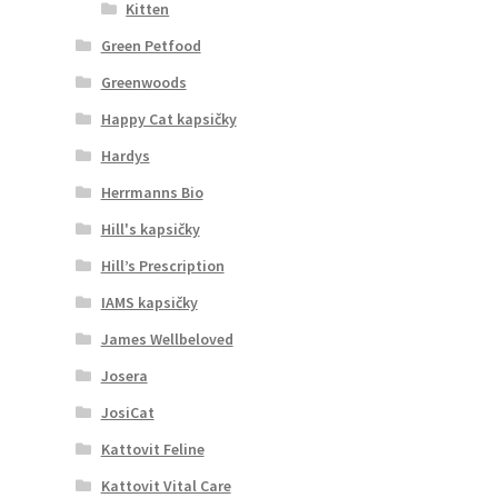
Kitten
Green Petfood
Greenwoods
Happy Cat kapsičky
Hardys
Herrmanns Bio
Hill's kapsičky
Hill’s Prescription
IAMS kapsičky
James Wellbeloved
Josera
JosiCat
Kattovit Feline
Kattovit Vital Care