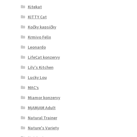
Kitekat
KITTY Cat
Kočky kapsičky
Krmivo Felix
Leonardo
LifeCat konzervy
Lily's Kitchen
Lucky Lou
MAC’s
Miamor konzervy
MjAMjAM Adult
Natural Trainer
Nature's Variety