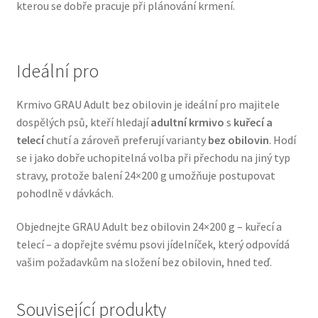
kterou se dobře pracuje při plánování krmení.
Veterinární dieta pro psy
Vodítka a obojky
Ideální pro
Wolf of Wilderness
Krmivo GRAU Adult bez obilovin je ideální pro majitele
dospělých psů, kteří hledají
adultní krmivo
s
kuřecí a
telecí
chutí a zároveň preferují varianty
bez obilovin
. Hodí
se i jako dobře uchopitelná volba při přechodu na jiný typ
stravy, protože balení 24×200 g umožňuje postupovat
pohodlně v dávkách.
Objednejte GRAU Adult bez obilovin 24×200 g – kuřecí a
telecí – a dopřejte svému psovi jídelníček, který odpovídá
vašim požadavkům na složení bez obilovin, hned teď.
Související produkty