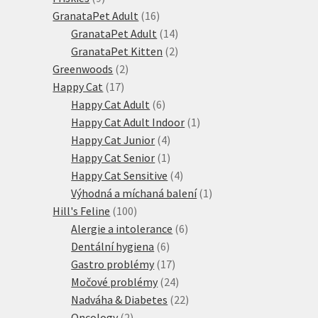
produktů
16
GranataPet Adult
16
produktů
14
GranataPet Adult
14
produktů
2
GranataPet Kitten
2
2
produkty
Greenwoods
2
17
produkty
Happy Cat
17
produktů
6
Happy Cat Adult
6
produktů
1
Happy Cat Adult Indoor
1
4
produkt
Happy Cat Junior
4
produkty
1
Happy Cat Senior
1
produkt
4
Happy Cat Sensitive
4
produkty
1
Výhodná a míchaná balení
1
100
produkt
Hill's Feline
100
produktů
6
Alergie a intolerance
6
6
produktů
Dentální hygiena
6
produktů
17
Gastro problémy
17
produktů
24
Močové problémy
24
produktů
22
Nadváha & Diabetes
22
2
produktů
Oncology
2