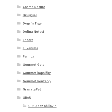
Cosma Nature
Disugual
Dogs'n Tiger
Dolina Noteci
Encore
Eukanuba
Feringa
Gourmet Gold
Gourmet kapsičky
Gourmet konzervy
GranataPet
GRAU
GRAU bez obilovin