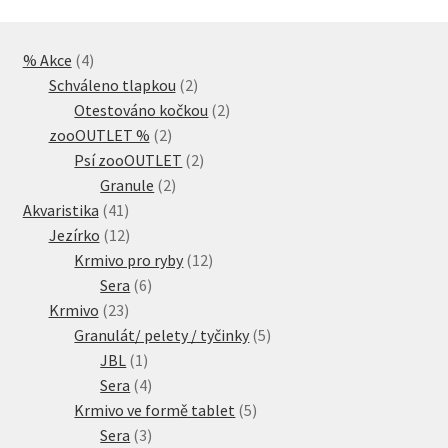
4
% Akce
4
produkty
2
Schváleno tlapkou
2
produkty
2
Otestováno kočkou
2
2
produkty
zooOUTLET %
2
produkty
2
Psí zooOUTLET
2
2
produkty
Granule
2
41
produkty
Akvaristika
41
produktů
12
Jezírko
12
produktů
12
Krmivo pro ryby
12
6
produktů
Sera
6
23
produktů
Krmivo
23
produktů
5
Granulát/ pelety / tyčinky
5
1
produktů
JBL
1
produkt
4
Sera
4
produkty
5
Krmivo ve formě tablet
5
3
produktů
Sera
3