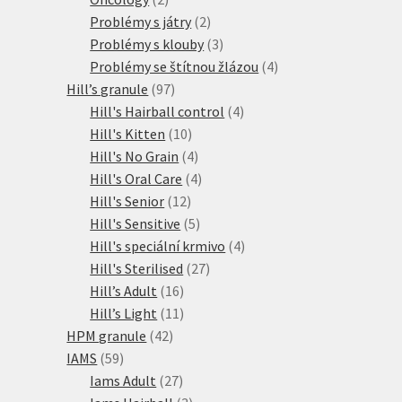
produkty
2
Problémy s játry
2
produkty
3
Problémy s klouby
3
produkty
4
Problémy se štítnou žlázou
4
97
produkty
Hill’s granule
97
produktů
4
Hill's Hairball control
4
10
produkty
Hill's Kitten
10
produktů
4
Hill's No Grain
4
produkty
4
Hill's Oral Care
4
12
produkty
Hill's Senior
12
produktů
5
Hill's Sensitive
5
produktů
4
Hill's speciální krmivo
4
27
produkty
Hill's Sterilised
27
16
produktů
Hill’s Adult
16
produktů
11
Hill’s Light
11
42
produktů
HPM granule
42
59
produktů
IAMS
59
produktů
27
Iams Adult
27
produktů
3