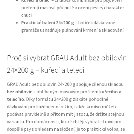
Kuřecí a telecí
– chuťová kombinace pro psy, kteří
preferují masové příchutě a ocení pestrý charakter
N&D Farmina pro psy — Italské holistic krmivo
chuti.
Praktické balení 24×200 g
– balíček dávkované
gramáže usnadňuje plánování krmení a skladování.
Oblečky pro psy
Pamlsky pro psy
Proč si vybrat GRAU Adult bez obilovin
Pelíšky pro psy
24×200 g – kuřecí a telecí
Ortopedické pelíšky
GRAU Adult bez obilovin 24×200 g spojuje cílenou skladbu
bez obilovin
s oblíbeným masovým profilem
kuřecího a
Přepravky pro psy
telecího
. Díky formátu 24×200 g získáte pohodlné
dávkování pro každodenní režim, takže krmivo můžete
Purizon pro psy — Vysoký obsah masa, bez obilovin
podávat pravidelně a přitom mít jistotu, že držíte stejnou
variantu. Pro domácnosti, které chtějí vybírat stravu pro
Royal Canin pro psy
dospělé psy s ohledem na složení, je to praktická volba, se