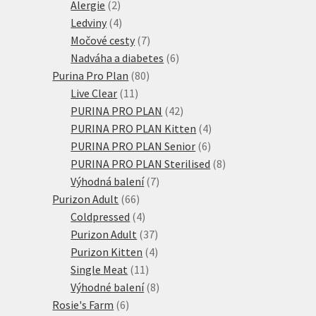
2
produktů
Alergie
2
produkty
4
Ledviny
4
produkty
7
Močové cesty
7
produktů
6
Nadváha a diabetes
6
80
produktů
Purina Pro Plan
80
11
produktů
Live Clear
11
produktů
42
PURINA PRO PLAN
42
produktů
4
PURINA PRO PLAN Kitten
4
6
produkty
PURINA PRO PLAN Senior
6
produktů
8
PURINA PRO PLAN Sterilised
8
7
produktů
Výhodná balení
7
66
produktů
Purizon Adult
66
produktů
4
Coldpressed
4
produkty
37
Purizon Adult
37
produktů
4
Purizon Kitten
4
11
produkty
Single Meat
11
produktů
8
Výhodné balení
8
6
produktů
Rosie's Farm
6