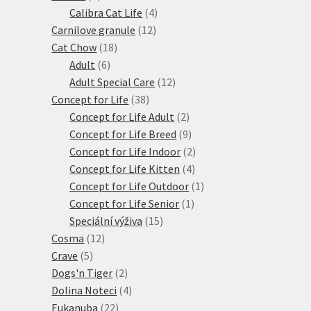
produkty
4
Calibra Cat Life
4
12
produkty
Carnilove granule
12
18
produktů
Cat Chow
18
6
produktů
Adult
6
produktů
12
Adult Special Care
12
38
produktů
Concept for Life
38
produktů
2
Concept for Life Adult
2
produkty
9
Concept for Life Breed
9
produktů
2
Concept for Life Indoor
2
4
produkty
Concept for Life Kitten
4
produkty
1
Concept for Life Outdoor
1
1
produkt
Concept for Life Senior
1
15
produkt
Speciální výživa
15
12
produktů
Cosma
12
5
produktů
Crave
5
produktů
2
Dogs'n Tiger
2
produkty
4
Dolina Noteci
4
22
produkty
Eukanuba
22