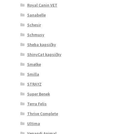
Royal Canin VET
Sanabelle
Schesir
Schmusy
Sheba kapsičky
ShinyCat kapsičky
Smølke
Smilla
STRAYZ
Super Benek
Terra Felis
Thrive Complete
Ultima
Venandi Animal