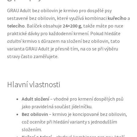
GRAU Adult bez obilovin je krmivo pro dospělé psy
Bozita pro psy — Švédské krmivo s nordickou kvalitou
sestavené bez obilovin, které využívá kombinaci
kuřecího
a
telecího
. Balíček obsahuje
24×200 g
, takže máte po ruce
Brit pro psy
praktické dávky pro každodenní krmení. Pokud hledáte
adultní
krmivo s důrazem na složení bez obilovin, tato
Granule pro psy
varianta GRAU Adult je přesně tím, na co se při výběru
stravy často zaměřujete.
Natural Trainer pro psy — Italské krmivo s
přírodními složkami
Hlavní vlastnosti
Happy Dog — Německá kvalita a přirozené složení
Adult složení
– vhodné pro krmení dospělých psů
Hill’s pro psy
jako pravidelná součást jídelníčku.
Bez obilovin
– krmivo je koncipované bez obilovin,
Hračky pro psy
což oceníte při hledání varianty s jednodušším
složením.
Konzervy a kapsičky pro psy