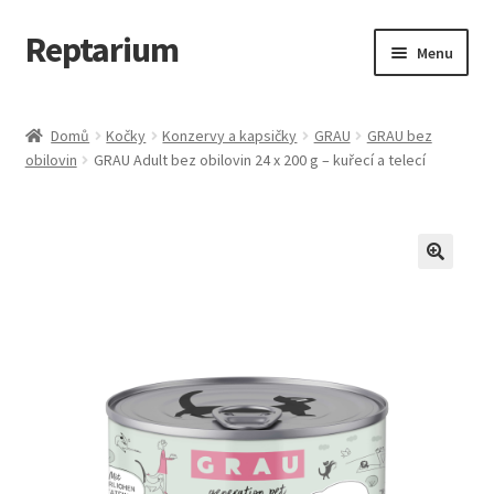
Reptarium
Přeskočit
Přejít
Menu
na
k
navigaci
obsahu
Úvodní stránka
webu
Domů
Kočky
Konzervy a kapsičky
GRAU
GRAU bez
obilovin
GRAU Adult bez obilovin 24 x 200 g – kuřecí a telecí
Košík
Malá zvířata — Klece, krmivo, vybavení
Můj účet
Obchod
Pokladna
Vše pro kočky