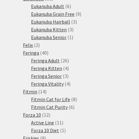
produktů
6
Eukanuba Adult
6
produktů
9
Eukanuba Grain Free
9
3
produktů
Eukanuba Hairball
3
3
produkty
Eukanuba Kitten
3
1
produkty
Eukanuba Senior
1
2
produkt
Felix
2
produkty
40
Feringa
40
produktů
26
Feringa Adult
26
produktů
4
Feringa Kitten
4
3
produkty
Feringa Senior
3
produkty
4
Feringa Vitality
4
14
produkty
Fitmin
14
produktů
8
Fitmin Cat for Life
8
6
produktů
Fitmin Cat Purity
6
12
produktů
Forza 10
12
produktů
11
Active Line
11
produktů
1
Forza 10 Diet
1
9
produkt
Friskies
9