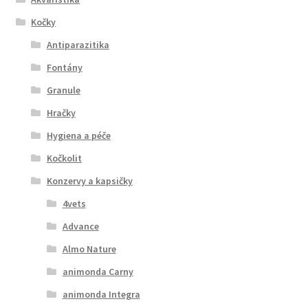
Kočky
Antiparazitika
Fontány
Granule
Hračky
Hygiena a péče
Kočkolit
Konzervy a kapsičky
4vets
Advance
Almo Nature
animonda Carny
animonda Integra