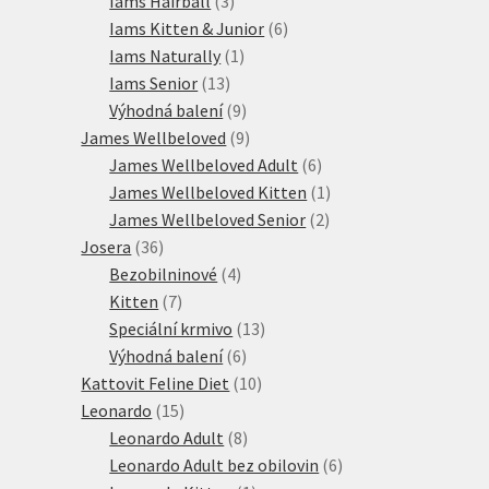
Iams Hairball
3
produkty
6
Iams Kitten & Junior
6
1
produktů
Iams Naturally
1
13
produkt
Iams Senior
13
produktů
9
Výhodná balení
9
produktů
9
James Wellbeloved
9
produktů
6
James Wellbeloved Adult
6
produktů
1
James Wellbeloved Kitten
1
2
produkt
James Wellbeloved Senior
2
36
produkty
Josera
36
produktů
4
Bezobilninové
4
7
produkty
Kitten
7
produktů
13
Speciální krmivo
13
6
produktů
Výhodná balení
6
produktů
10
Kattovit Feline Diet
10
15
produktů
Leonardo
15
produktů
8
Leonardo Adult
8
produktů
6
Leonardo Adult bez obilovin
6