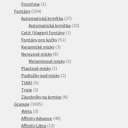
1
produkt
Frontline
1
104
produkt
Fontány
104
produktů
27
Automatická krmítka
27
produktů
22
Automatická krmítka
22
1
produktů
Catit (Hagen) fontány
1
51
produkt
Fontány pro kočky
51
3
produktů
Keramické misky
3
6
produkty
Nerezové misky
6
produktů
2
Melaminové misky
2
1
produkty
Plastové misky
1
produkt
2
Podložky pod misky
2
5
produkty
TIAKI
5
2
produktů
Trixie
2
produkty
6
Zásobníky na krmivo
6
1695
produktů
Granule
1695
3
produktů
4Vets
3
produkty
49
Affinity Advance
49
12
produktů
Affinity Libra
12