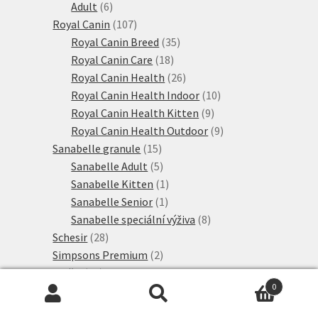
6
produktů
Adult
6
produktů
107
Royal Canin
107
produktů
35
Royal Canin Breed
35
18
produktů
Royal Canin Care
18
produktů
26
Royal Canin Health
26
produktů
10
Royal Canin Health Indoor
10
9
produktů
Royal Canin Health Kitten
9
produktů
9
Royal Canin Health Outdoor
9
15
produktů
Sanabelle granule
15
produktů
5
Sanabelle Adult
5
produktů
1
Sanabelle Kitten
1
1
produkt
Sanabelle Senior
1
produkt
8
Sanabelle speciální výživa
8
28
produktů
Schesir
28
produktů
2
Simpsons Premium
2
12
produkty
Směsi
12
0
6
produktů
Smilla
6
Hledat:
Hledat
produktů
4
Smilla Adult
4