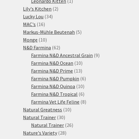
1
produktů
Leonardo Kitten
1
2
produkt
Lily's Kitchen
2
34
produkty
Lucky Lou
34
16
produktů
MAC's
16
produktů
5
Markus-Mühle Beutenah
5
10
produktů
Monge
10
produktů
62
N&D Farmina
62
produktů
9
Farmina N&D Ancestral Grain
9
10
produktů
Farmina N&D Ocean
10
13
produktů
Farmina N&D Prime
13
produktů
6
Farmina N&D Pumpkin
6
10
produktů
Farmina N&D Quinoa
10
produktů
6
Farmina N&D Tropical
6
produktů
8
Farmina Vet Life Feline
8
10
produktů
Natural Greatness
10
30
produktů
Natural Trainer
30
produktů
26
Natural Trainer
26
28
produktů
Nature's Variety
28