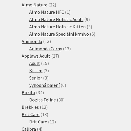
produktů
22
Almo Nature
22
produktů
1
Almo Nature HFC
1
produkt
9
Almo Nature Holistic Adult
9
produktů
3
Almo Nature Holistic Kitten
3
produkty
6
Almo Nature Speciální krmivo
6
13
produktů
Animonda
13
produktů
13
Animonda Carny
13
27
produktů
Applaws Adult
27
15
produktů
Adult
15
produktů
3
Kitten
3
3
produkty
Senior
3
produkty
6
Výhodná balení
6
34
produktů
Bozita
34
produktů
30
Bozita Feline
30
12
produktů
Brekkies
12
produktů
13
Brit Care
13
produktů
12
Brit Care
12
4
produktů
Calibra
4