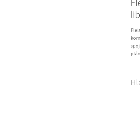
Fl
li
Flei
kom
spoj
plán
Hl