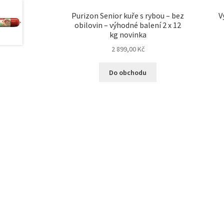
Purizon Senior kuře s rybou – bez
V
obilovin – výhodné balení 2 x 12
kg novinka
2 899,00
Kč
Do obchodu