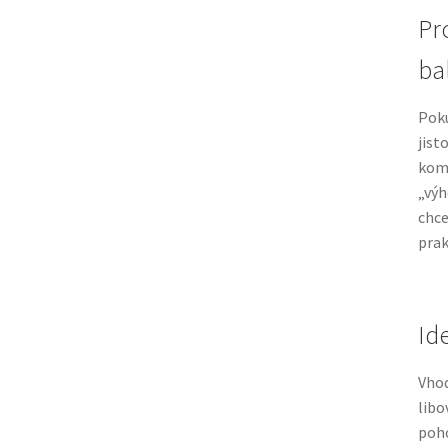
Pr
bal
Poku
jist
kom
„výh
chce
prak
Id
Vhod
libo
poho