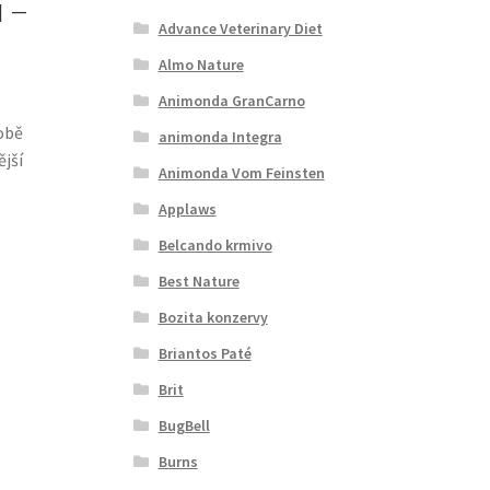
 –
Advance Veterinary Diet
Almo Nature
Animonda GranCarno
sobě
animonda Integra
ější
Animonda Vom Feinsten
Applaws
Belcando krmivo
Best Nature
Bozita konzervy
Briantos Paté
Brit
BugBell
Burns