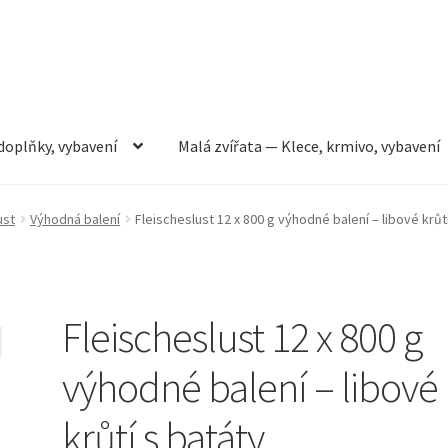
doplňky, vybavení
Malá zvířata — Klece, krmivo, vybavení
rmivo, vybavení
Můj účet
Obchod
Pokladna
Vše pro kočky
ust
Výhodná balení
Fleischeslust 12 x 800 g výhodné balení – libové krůt
Fleischeslust 12 x 800 g
výhodné balení – libové
krůtí s batáty