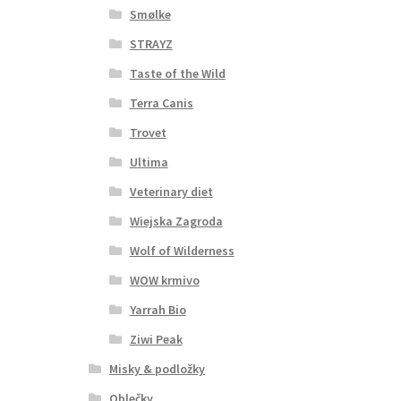
Smølke
STRAYZ
Taste of the Wild
Terra Canis
Trovet
Ultima
Veterinary diet
Wiejska Zagroda
Wolf of Wilderness
WOW krmivo
Yarrah Bio
Ziwi Peak
Misky & podložky
Oblečky