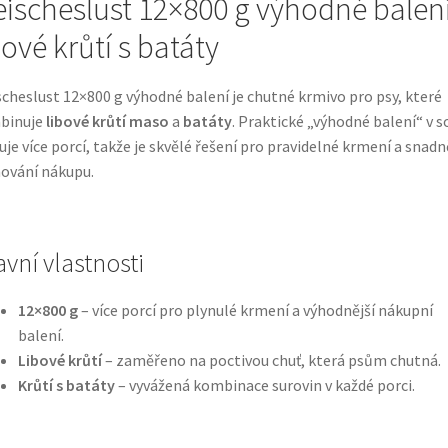
eischeslust 12×800 g výhodné balení
bové krůtí s batáty
scheslust 12×800 g výhodné balení je chutné krmivo pro psy, které
binuje
libové krůtí maso
a
batáty
. Praktické „výhodné balení“ v 
uje více porcí, takže je skvělé řešení pro pravidelné krmení a snadn
ování nákupu.
avní vlastnosti
12×800 g
– více porcí pro plynulé krmení a výhodnější nákupní
balení.
Libové krůtí
– zaměřeno na poctivou chuť, která psům chutná.
Krůtí s batáty
– vyvážená kombinace surovin v každé porci.