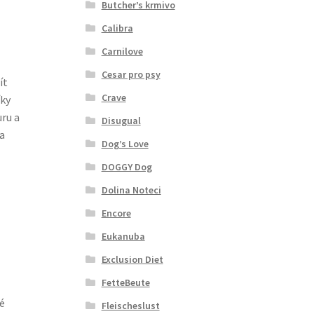
Butcher’s krmivo
Calibra
Carnilove
Cesar pro psy
ít
Crave
íky
uru a
Disugual
a
Dog’s Love
DOGGY Dog
Dolina Noteci
Encore
Eukanuba
Exclusion Diet
FetteBeute
é
Fleischeslust