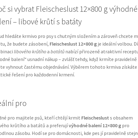
oč si vybrat Fleischeslust 12×800 g výhodné
ení – libové krůtí s batáty
d hledáte krmivo pro psy s chutným složením a zároveň chcete m
otu, že budete zásobení,
Fleischeslust 12×800 g
je ideální volbou. D
binaci
libového krůtího
a
batátů
nabízí přirozeně atraktivní recept
odné balení“ usnadní nákup – zvlášť tehdy, když krmíte pravidelně 
te vyhnout častému objednávání. Výběrem tohoto krmiva získáte
tické řešení pro každodenní krmení.
eální pro
né pro majitele psů, kteří chtějí krmit
Fleischeslust
s obsahem
vého krůtího a batátů a preferují
výhodné balení 12×800 g
pro
dlnou zásobu. Hodí se pro domácnosti, kde pes jí pravidelně stejn