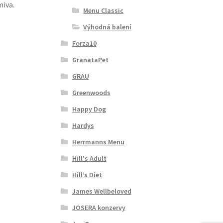
miva.
Menu Classic
Výhodná balení
Forza10
GranataPet
GRAU
Greenwoods
Happy Dog
Hardys
Herrmanns Menu
Hill's Adult
Hill’s Diet
James Wellbeloved
JOSERA konzervy