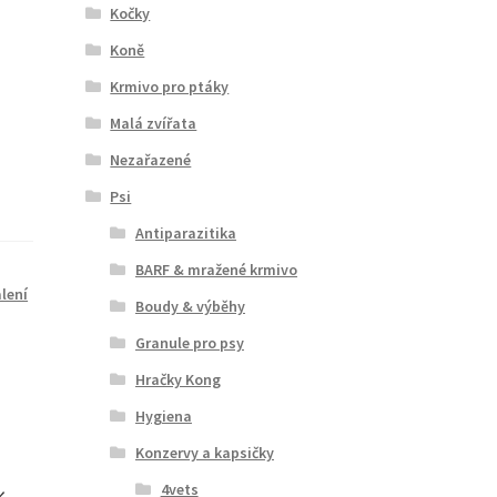
Kočky
Koně
Krmivo pro ptáky
Malá zvířata
Nezařazené
Psi
Antiparazitika
BARF & mražené krmivo
lení
Boudy & výběhy
Granule pro psy
Hračky Kong
Hygiena
Konzervy a kapsičky
4vets