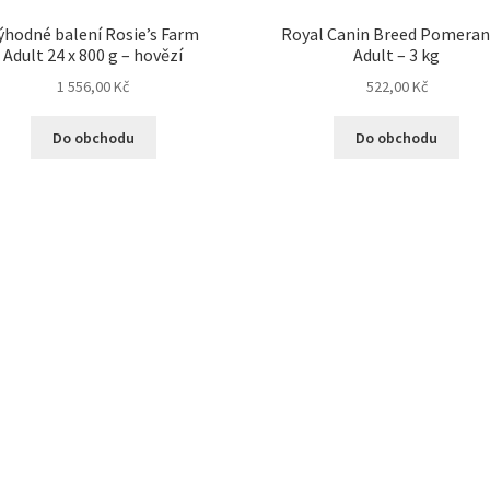
ýhodné balení Rosie’s Farm
Royal Canin Breed Pomeran
Adult 24 x 800 g – hovězí
Adult – 3 kg
1 556,00
Kč
522,00
Kč
Do obchodu
Do obchodu