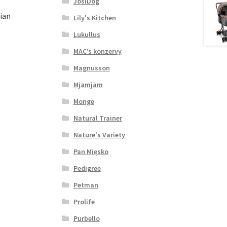
JosiDog
ian
Lily's Kitchen
Lukullus
MAC’s konzervy
Magnusson
Mjamjam
Monge
Natural Trainer
Nature's Variety
Pan Mięsko
Pedigree
Petman
Prolife
Purbello