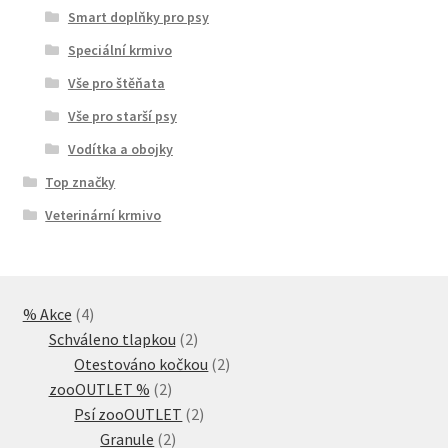
Smart doplňky pro psy
Speciální krmivo
Vše pro štěňata
Vše pro starší psy
Vodítka a obojky
Top značky
Veterinární krmivo
4
% Akce
4
produkty
2
Schváleno tlapkou
2
produkty
2
Otestováno kočkou
2
2
produkty
zooOUTLET %
2
produkty
2
Psí zooOUTLET
2
2
produkty
Granule
2