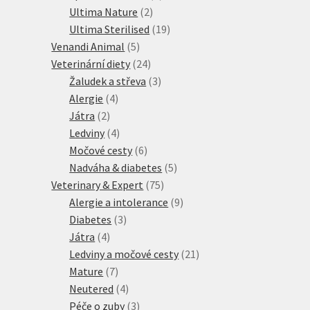
2
produktů
Ultima Nature
2
produkty
19
Ultima Sterilised
19
5
produktů
Venandi Animal
5
produktů
24
Veterinární diety
24
produktů
3
Žaludek a střeva
3
4
produkty
Alergie
4
2
produkty
Játra
2
produkty
4
Ledviny
4
produkty
6
Močové cesty
6
produktů
5
Nadváha & diabetes
5
75
produktů
Veterinary & Expert
75
produktů
9
Alergie a intolerance
9
3
produktů
Diabetes
3
4
produkty
Játra
4
produkty
21
Ledviny a močové cesty
21
7
produktů
Mature
7
produktů
4
Neutered
4
produkty
3
Péče o zuby
3