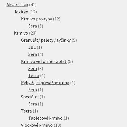
41
produkty
Akvaristika
41
produktů
12
Jezírko
12
produktů
12
Krmivo pro ryby
12
6
produktů
Sera
6
23
produktů
Krmivo
23
produktů
5
Granulát/ pelety / tyčinky
5
1
produktů
JBL
1
produkt
4
Sera
4
produkty
5
Krmivo ve formě tablet
5
3
produktů
Sera
3
produkty
1
Tetra
1
produkt
1
Ryby žijící převážně u dna
1
1
produkt
Sera
1
produkt
1
Speciální
1
1
produkt
Sera
1
1
produkt
Tetra
1
produkt
1
Tabletové krmivo
1
10
produkt
Vločkové krmivo
10