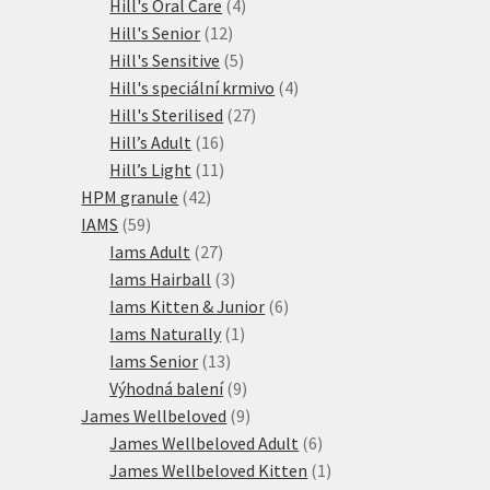
produkty
4
Hill's Oral Care
4
12
produkty
Hill's Senior
12
produktů
5
Hill's Sensitive
5
produktů
4
Hill's speciální krmivo
4
27
produkty
Hill's Sterilised
27
16
produktů
Hill’s Adult
16
produktů
11
Hill’s Light
11
42
produktů
HPM granule
42
59
produktů
IAMS
59
produktů
27
Iams Adult
27
produktů
3
Iams Hairball
3
produkty
6
Iams Kitten & Junior
6
1
produktů
Iams Naturally
1
13
produkt
Iams Senior
13
produktů
9
Výhodná balení
9
produktů
9
James Wellbeloved
9
produktů
6
James Wellbeloved Adult
6
produktů
1
James Wellbeloved Kitten
1