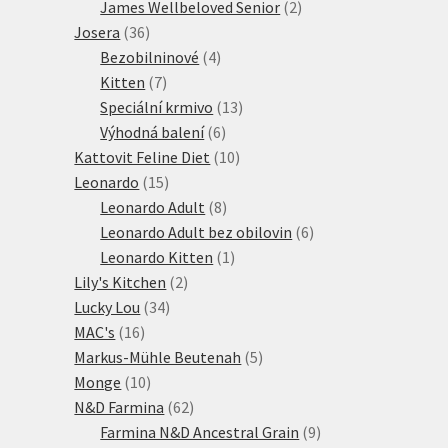
2
produkt
James Wellbeloved Senior
2
36
produkty
Josera
36
produktů
4
Bezobilninové
4
7
produkty
Kitten
7
produktů
13
Speciální krmivo
13
6
produktů
Výhodná balení
6
produktů
10
Kattovit Feline Diet
10
15
produktů
Leonardo
15
produktů
8
Leonardo Adult
8
produktů
6
Leonardo Adult bez obilovin
6
1
produktů
Leonardo Kitten
1
2
produkt
Lily's Kitchen
2
34
produkty
Lucky Lou
34
16
produktů
MAC's
16
produktů
5
Markus-Mühle Beutenah
5
10
produktů
Monge
10
produktů
62
N&D Farmina
62
produktů
9
Farmina N&D Ancestral Grain
9