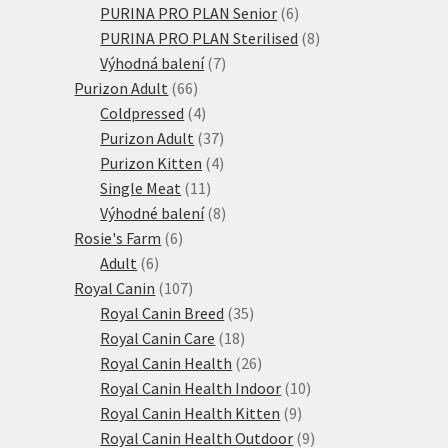
6
produkty
PURINA PRO PLAN Senior
6
produktů
8
PURINA PRO PLAN Sterilised
8
7
produktů
Výhodná balení
7
66
produktů
Purizon Adult
66
produktů
4
Coldpressed
4
produkty
37
Purizon Adult
37
produktů
4
Purizon Kitten
4
11
produkty
Single Meat
11
produktů
8
Výhodné balení
8
6
produktů
Rosie's Farm
6
6
produktů
Adult
6
produktů
107
Royal Canin
107
produktů
35
Royal Canin Breed
35
18
produktů
Royal Canin Care
18
produktů
26
Royal Canin Health
26
produktů
10
Royal Canin Health Indoor
10
9
produktů
Royal Canin Health Kitten
9
produktů
9
Royal Canin Health Outdoor
9