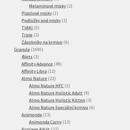
produktů
2
Melaminové misky
2
1
produkty
Plastové misky
1
produkt
2
Podložky pod misky
2
5
produkty
TIAKI
5
2
produktů
Trixie
2
produkty
6
Zásobníky na krmivo
6
1695
produktů
Granule
1695
3
produktů
4Vets
3
produkty
49
Affinity Advance
49
12
produktů
Affinity Libra
12
produktů
22
Almo Nature
22
produktů
1
Almo Nature HFC
1
produkt
9
Almo Nature Holistic Adult
9
produktů
3
Almo Nature Holistic Kitten
3
produkty
6
Almo Nature Speciální krmivo
6
13
produktů
Animonda
13
produktů
13
Animonda Carny
13
27
produktů
Applaws Adult
27