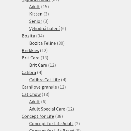
15
produktů
Adult
15
produktů
3
Kitten
3
3
produkty
Senior
3
produkty
6
Výhodná balení
6
34
produktů
Bozita
34
produktů
30
Bozita Feline
30
12
produktů
Brekkies
12
produktů
13
Brit Care
13
produktů
12
Brit Care
12
4
produktů
Calibra
4
produkty
4
Calibra Cat Life
4
12
produkty
Carnilove granule
12
18
produktů
Cat Chow
18
6
produktů
Adult
6
produktů
12
Adult Special Care
12
38
produktů
Concept for Life
38
produktů
2
Concept for Life Adult
2
produkty
9
Concept for Life Breed
9