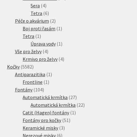
4
produktů
Sera
4
produkty
6
Tetra
6
produktů
2
Péče o akvárium
2
produkty
1
Boj proti řasám
1
1
produkt
Tetra
1
produkt
1
Úprava vody
1
4
produkt
Vše pro želvy
4
produkty
4
Krmivo pro želvy
4
5582
produkty
Kočky
5582
produktů
1
Antiparazitika
1
1
produkt
Frontline
1
104
produkt
Fontány
104
produktů
27
Automatická krmítka
27
produktů
22
Automatická krmítka
22
1
produktů
Catit (Hagen) fontány
1
51
produkt
Fontány pro kočky
51
3
produktů
Keramické misky
3
6
produkty
Nerezové misky
6