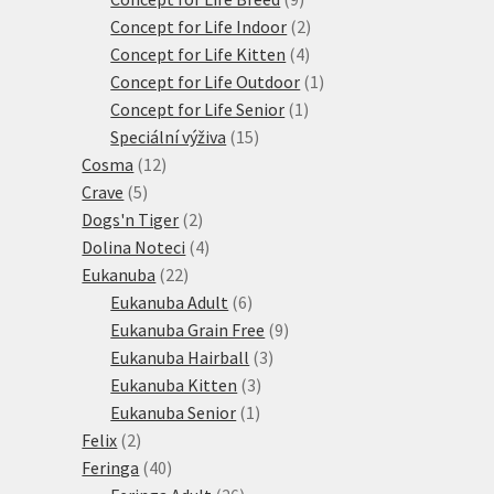
produktů
2
Concept for Life Indoor
2
4
produkty
Concept for Life Kitten
4
produkty
1
Concept for Life Outdoor
1
1
produkt
Concept for Life Senior
1
15
produkt
Speciální výživa
15
12
produktů
Cosma
12
5
produktů
Crave
5
produktů
2
Dogs'n Tiger
2
produkty
4
Dolina Noteci
4
22
produkty
Eukanuba
22
produktů
6
Eukanuba Adult
6
produktů
9
Eukanuba Grain Free
9
3
produktů
Eukanuba Hairball
3
3
produkty
Eukanuba Kitten
3
1
produkty
Eukanuba Senior
1
2
produkt
Felix
2
produkty
40
Feringa
40