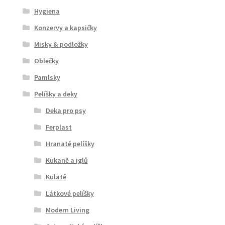
Hygiena
Konzervy a kapsičky
Misky & podložky
Oblečky
Pamlsky
Pelíšky a deky
Deka pro psy
Ferplast
Hranaté pelíšky
Kukaně a iglů
Kulaté
Látkové pelíšky
Modern Living