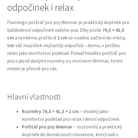
odpočinek i relax
Bozita pro psy — Švédské krmivo s nordickou kvalitou
Flamingo polštář pro psy Weimar je praktický doplněk pro
každodenní odpočinek vašeho psa. Díky ploše
70,5 × 41,5
Brit pro psy
cm
a tenkému profilu
V 2 cm
se snadno začlení do místa,
kde váš mazlíček nejčastěji odpočívá – doma, v pelíšku
Granule pro psy
nebo jako komfortní podklad. Pokud hledáte polštář pro
psa s jasně danými rozměry a s motivem Weimar, tento
Natural Trainer pro psy — Italské krmivo s
model je přesně pro vás.
přírodními složkami
Happy Dog — Německá kvalita a přirozené složení
Hlavní vlastnosti
Hill’s pro psy
Rozměry 70,5 × 41,5 × 2 cm
– vhodný jako
komfortní podklad pro relax i denní odpočinek.
Hračky pro psy
Polštář pro psy Weimar
– roztomilý a praktický
doplněk do domácnosti chovatele, který ladí s
Konzervy a kapsičky pro psy