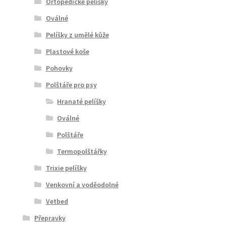
Ortopedické pelíšky
Oválné
Pelíšky z umělé kůže
Plastové koše
Pohovky
Polštáře pro psy
Hranaté pelíšky
Oválné
Polštáře
Termopolštářky
Trixie pelíšky
Venkovní a voděodolné
Vetbed
Přepravky