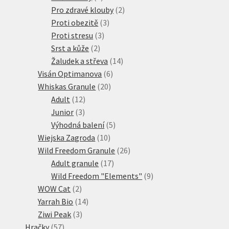
produkty
2
Pro zdravé klouby
2
3
produkty
Proti obezitě
3
3
produkty
Proti stresu
3
2
produkty
Srst a kůže
2
produkty
14
Žaludek a střeva
14
6
produktů
Visán Optimanova
6
20
produktů
Whiskas Granule
20
12
produktů
Adult
12
3
produktů
Junior
3
produkty
5
Výhodná balení
5
10
produktů
Wiejska Zagroda
10
produktů
26
Wild Freedom Granule
26
17
produktů
Adult granule
17
produktů
9
Wild Freedom "Elements"
9
2
produktů
WOW Cat
2
produkty
14
Yarrah Bio
14
3
produktů
Ziwi Peak
3
57
produkty
Hračky
57