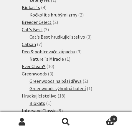
Zelený les
1
4
produkt
Biokat´s
4
produkty
2
Kočkolit s hrubými zrny
2
2
produkty
Breeder Celect
2
3
produkty
Cat's Best
3
produkty
3
Cat's Best hrudkující stelivo
3
7
produkty
Catsan
7
produktů
3
Deo & pohlcovače zápachu
3
1
produkty
Nature´s Miracle
1
10
produkt
Ever Clean®
10
3
produktů
Greenwoods
3
produkty
2
Greenwoods na bázi dřeva
2
produkty
1
Greenwoods výhodná balení
1
18
produkt
Hrudkující stelivo
18
1
produktů
Biokats
1
produkt
9
Intersand Classic
9
5
produktů
Nullodor
5
0
produktů
4
Perlinette
4
Hledat:
Hledat