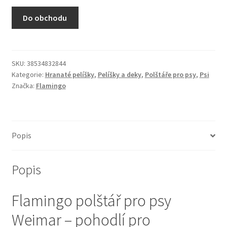
N&D Farmina pro kočky — Italské holistic krmivo
Do obchodu
Odpočívadla pro kočky
Pamlsky pro kočky
SKU:
38534832844
Kategorie:
Hranaté pelíšky
,
Pelíšky a deky
,
Polštáře pro psy
,
Psi
Značka:
Flamingo
Purizon pro kočky
Royal Canin pro kočky
Popis
Škrabadla pro kočky
Popis
Veterinární dieta pro kočky
Flamingo polštář pro psy
Vše pro psy — Krmivo, doplňky, vybavení
Weimar – pohodlí pro
Boudy a výběhy