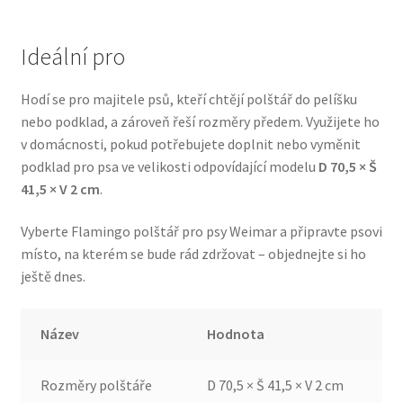
Veterinární dieta pro psy
Ideální pro
Vodítka a obojky
Hodí se pro majitele psů, kteří chtějí polštář do pelíšku
Wolf of Wilderness
nebo podklad, a zároveň řeší rozměry předem. Využijete ho
v domácnosti, pokud potřebujete doplnit nebo vyměnit
podklad pro psa ve velikosti odpovídající modelu
D 70,5 × Š
41,5 × V 2 cm
.
Vyberte Flamingo polštář pro psy Weimar a připravte psovi
místo, na kterém se bude rád zdržovat – objednejte si ho
ještě dnes.
Název
Hodnota
Rozměry polštáře
D 70,5 × Š 41,5 × V 2 cm