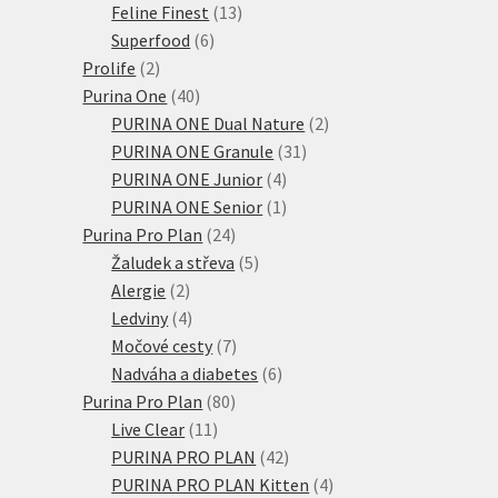
produktů
13
Feline Finest
13
6
produktů
Superfood
6
2
produktů
Prolife
2
produkty
40
Purina One
40
produktů
2
PURINA ONE Dual Nature
2
31
produkty
PURINA ONE Granule
31
4
produktů
PURINA ONE Junior
4
produkty
1
PURINA ONE Senior
1
24
produkt
Purina Pro Plan
24
produktů
5
Žaludek a střeva
5
2
produktů
Alergie
2
produkty
4
Ledviny
4
produkty
7
Močové cesty
7
produktů
6
Nadváha a diabetes
6
80
produktů
Purina Pro Plan
80
11
produktů
Live Clear
11
produktů
42
PURINA PRO PLAN
42
produktů
4
PURINA PRO PLAN Kitten
4