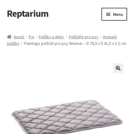
Reptarium
Přeskočit
Přejít
Menu
na
k
navigaci
obsahu
Úvodní stránka
webu
Domů
Psi
Pelíšky a deky
Polštáře pro psy
Hranaté
pelíšky
Flamingo polštář pro psy Weimar – D 70,5 x Š 41,5 x V 2 cm
Košík
Malá zvířata — Klece, krmivo, vybavení
Můj účet
Obchod
Pokladna
Vše pro kočky