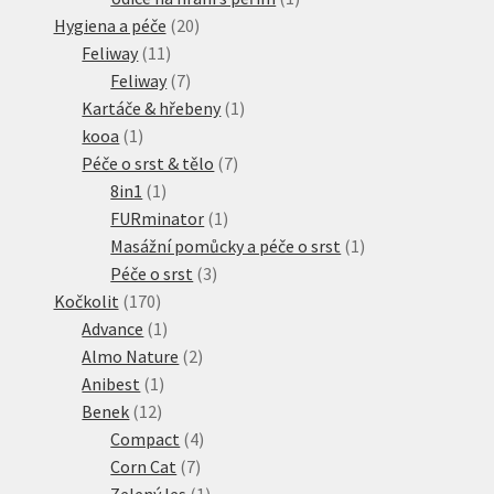
20
produkt
Hygiena a péče
20
11
produktů
Feliway
11
produktů
7
Feliway
7
produktů
1
Kartáče & hřebeny
1
1
produkt
kooa
1
produkt
7
Péče o srst & tělo
7
1
produktů
8in1
1
produkt
1
FURminator
1
produkt
1
Masážní pomůcky a péče o srst
1
3
produkt
Péče o srst
3
170
produkty
Kočkolit
170
produktů
1
Advance
1
produkt
2
Almo Nature
2
1
produkty
Anibest
1
12
produkt
Benek
12
produktů
4
Compact
4
7
produkty
Corn Cat
7
produktů
1