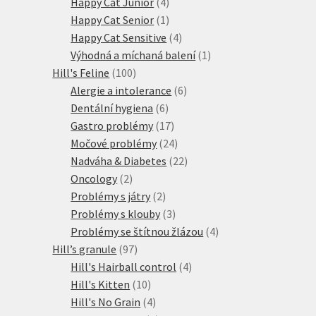
4
produkt
Happy Cat Junior
4
produkty
1
Happy Cat Senior
1
produkt
4
Happy Cat Sensitive
4
produkty
1
Výhodná a míchaná balení
1
100
produkt
Hill's Feline
100
produktů
6
Alergie a intolerance
6
6
produktů
Dentální hygiena
6
produktů
17
Gastro problémy
17
produktů
24
Močové problémy
24
produktů
22
Nadváha & Diabetes
22
2
produktů
Oncology
2
produkty
2
Problémy s játry
2
produkty
3
Problémy s klouby
3
produkty
4
Problémy se štítnou žlázou
4
97
produkty
Hill’s granule
97
produktů
4
Hill's Hairball control
4
10
produkty
Hill's Kitten
10
produktů
4
Hill's No Grain
4