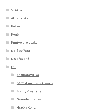
% Akce
Akvaristika
Kočky
Koně
Krmivo pro ptáky
Malá zvířata
Nezařazené
Psi
Antiparazitika
BARF & mražené krmivo
Boudy & výběhy
Granule pro psy
Hračky Kong