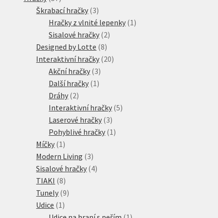
produktů
3
Škrabací hračky
3
produkty
1
Hračky z vlnité lepenky
1
2
produkt
Sisalové hračky
2
8
produkty
Designed by Lotte
8
produktů
20
Interaktivní hračky
20
3
produktů
Akční hračky
3
1
produkty
Další hračky
1
2
produkt
Dráhy
2
produkty
5
Interaktivní hračky
5
3
produktů
Laserové hračky
3
produkty
1
Pohyblivé hračky
1
1
produkt
Míčky
1
produkt
3
Modern Living
3
produkty
4
Sisalové hračky
4
8
produkty
TIAKI
8
produktů
9
Tunely
9
1
produktů
Udice
1
produkt
1
Udice na hraní s peřím
1