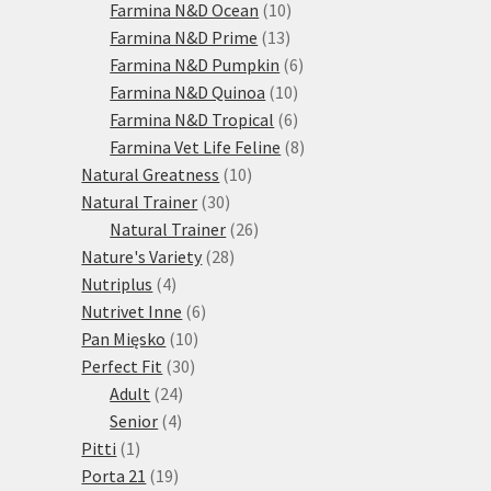
10
produktů
Farmina N&D Ocean
10
13
produktů
Farmina N&D Prime
13
produktů
6
Farmina N&D Pumpkin
6
10
produktů
Farmina N&D Quinoa
10
produktů
6
Farmina N&D Tropical
6
produktů
8
Farmina Vet Life Feline
8
10
produktů
Natural Greatness
10
30
produktů
Natural Trainer
30
produktů
26
Natural Trainer
26
28
produktů
Nature's Variety
28
4
produktů
Nutriplus
4
produkty
6
Nutrivet Inne
6
10
produktů
Pan Mięsko
10
30
produktů
Perfect Fit
30
24
produktů
Adult
24
4
produktů
Senior
4
1
produkty
Pitti
1
produkt
19
Porta 21
19