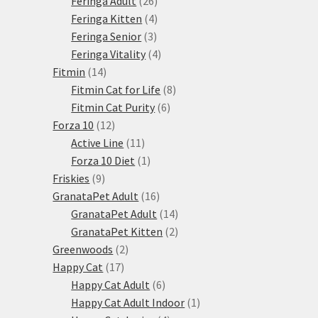
produktů
26
Feringa Adult
26
produktů
4
Feringa Kitten
4
3
produkty
Feringa Senior
3
produkty
4
Feringa Vitality
4
14
produkty
Fitmin
14
produktů
8
Fitmin Cat for Life
8
6
produktů
Fitmin Cat Purity
6
12
produktů
Forza 10
12
produktů
11
Active Line
11
produktů
1
Forza 10 Diet
1
9
produkt
Friskies
9
produktů
16
GranataPet Adult
16
produktů
14
GranataPet Adult
14
produktů
2
GranataPet Kitten
2
2
produkty
Greenwoods
2
17
produkty
Happy Cat
17
produktů
6
Happy Cat Adult
6
produktů
1
Happy Cat Adult Indoor
1