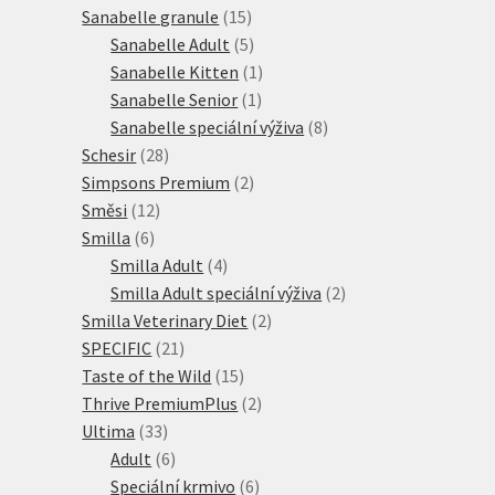
15
produktů
Sanabelle granule
15
produktů
5
Sanabelle Adult
5
produktů
1
Sanabelle Kitten
1
1
produkt
Sanabelle Senior
1
produkt
8
Sanabelle speciální výživa
8
28
produktů
Schesir
28
produktů
2
Simpsons Premium
2
12
produkty
Směsi
12
6
produktů
Smilla
6
produktů
4
Smilla Adult
4
produkty
2
Smilla Adult speciální výživa
2
2
produkty
Smilla Veterinary Diet
2
21
produkty
SPECIFIC
21
produktů
15
Taste of the Wild
15
produktů
2
Thrive PremiumPlus
2
33
produkty
Ultima
33
produktů
6
Adult
6
produktů
6
Speciální krmivo
6