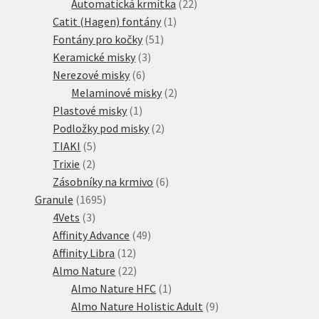
produktů
22
Automatická krmítka
22
1
produktů
Catit (Hagen) fontány
1
51
produkt
Fontány pro kočky
51
3
produktů
Keramické misky
3
6
produkty
Nerezové misky
6
produktů
2
Melaminové misky
2
1
produkty
Plastové misky
1
produkt
2
Podložky pod misky
2
5
produkty
TIAKI
5
2
produktů
Trixie
2
produkty
6
Zásobníky na krmivo
6
1695
produktů
Granule
1695
3
produktů
4Vets
3
produkty
49
Affinity Advance
49
12
produktů
Affinity Libra
12
produktů
22
Almo Nature
22
produktů
1
Almo Nature HFC
1
produkt
9
Almo Nature Holistic Adult
9