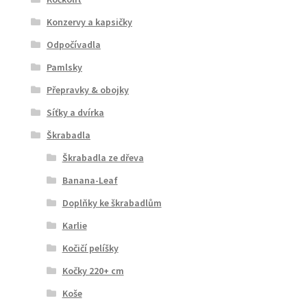
Konzervy a kapsičky
Odpočívadla
Pamlsky
Přepravky & obojky
Síťky a dvírka
Škrabadla
Škrabadla ze dřeva
Banana-Leaf
Doplňky ke škrabadlům
Karlie
Kočičí pelíšky
Kočky 220+ cm
Koše