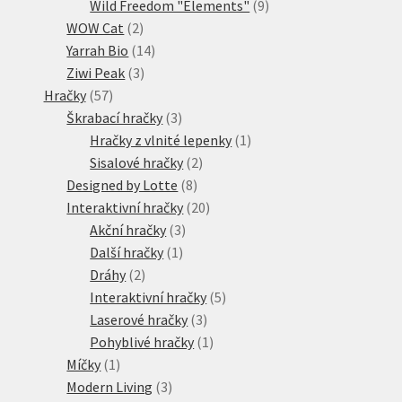
produktů
9
Wild Freedom "Elements"
9
2
produktů
WOW Cat
2
produkty
14
Yarrah Bio
14
3
produktů
Ziwi Peak
3
57
produkty
Hračky
57
produktů
3
Škrabací hračky
3
produkty
1
Hračky z vlnité lepenky
1
2
produkt
Sisalové hračky
2
8
produkty
Designed by Lotte
8
produktů
20
Interaktivní hračky
20
3
produktů
Akční hračky
3
1
produkty
Další hračky
1
2
produkt
Dráhy
2
produkty
5
Interaktivní hračky
5
3
produktů
Laserové hračky
3
produkty
1
Pohyblivé hračky
1
1
produkt
Míčky
1
produkt
3
Modern Living
3