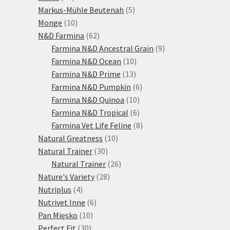
produktů
5
Markus-Mühle Beutenah
5
10
produktů
Monge
10
produktů
62
N&D Farmina
62
produktů
9
Farmina N&D Ancestral Grain
9
10
produktů
Farmina N&D Ocean
10
13
produktů
Farmina N&D Prime
13
produktů
6
Farmina N&D Pumpkin
6
10
produktů
Farmina N&D Quinoa
10
produktů
6
Farmina N&D Tropical
6
produktů
8
Farmina Vet Life Feline
8
10
produktů
Natural Greatness
10
30
produktů
Natural Trainer
30
produktů
26
Natural Trainer
26
28
produktů
Nature's Variety
28
4
produktů
Nutriplus
4
produkty
6
Nutrivet Inne
6
10
produktů
Pan Mięsko
10
30
produktů
Perfect Fit
30