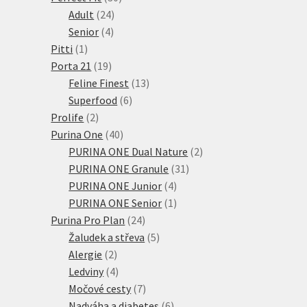
24
produktů
Adult
24
4
produktů
Senior
4
1
produkty
Pitti
1
produkt
19
Porta 21
19
produktů
13
Feline Finest
13
6
produktů
Superfood
6
2
produktů
Prolife
2
produkty
40
Purina One
40
produktů
2
PURINA ONE Dual Nature
2
31
produkty
PURINA ONE Granule
31
4
produktů
PURINA ONE Junior
4
produkty
1
PURINA ONE Senior
1
24
produkt
Purina Pro Plan
24
produktů
5
Žaludek a střeva
5
2
produktů
Alergie
2
produkty
4
Ledviny
4
produkty
7
Močové cesty
7
produktů
6
Nadváha a diabetes
6