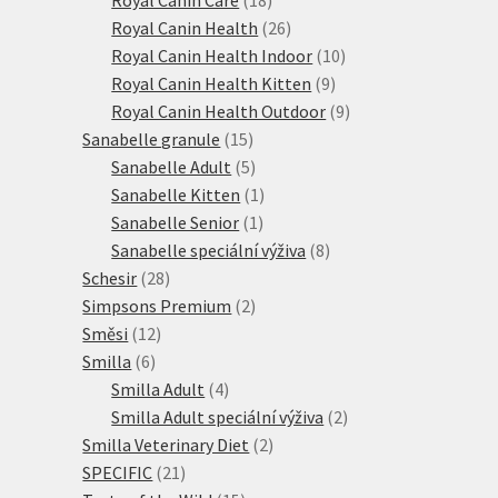
produktů
26
Royal Canin Health
26
produktů
10
Royal Canin Health Indoor
10
9
produktů
Royal Canin Health Kitten
9
produktů
9
Royal Canin Health Outdoor
9
15
produktů
Sanabelle granule
15
produktů
5
Sanabelle Adult
5
produktů
1
Sanabelle Kitten
1
1
produkt
Sanabelle Senior
1
produkt
8
Sanabelle speciální výživa
8
28
produktů
Schesir
28
produktů
2
Simpsons Premium
2
12
produkty
Směsi
12
6
produktů
Smilla
6
produktů
4
Smilla Adult
4
produkty
2
Smilla Adult speciální výživa
2
2
produkty
Smilla Veterinary Diet
2
21
produkty
SPECIFIC
21