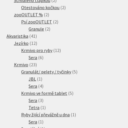
Schváleno tlapkou
2
produkty
2
Otestováno kočkou
2
2
produkty
zooOUTLET %
2
produkty
2
Psí zooOUTLET
2
2
produkty
Granule
2
41
produkty
Akvaristika
41
produktů
12
Jezírko
12
produktů
12
Krmivo pro ryby
12
6
produktů
Sera
6
23
produktů
Krmivo
23
produktů
5
Granulát/ pelety / tyčinky
5
1
produktů
JBL
1
produkt
4
Sera
4
produkty
5
Krmivo ve formě tablet
5
3
produktů
Sera
3
produkty
1
Tetra
1
produkt
1
Ryby žijící převážně u dna
1
1
produkt
Sera
1