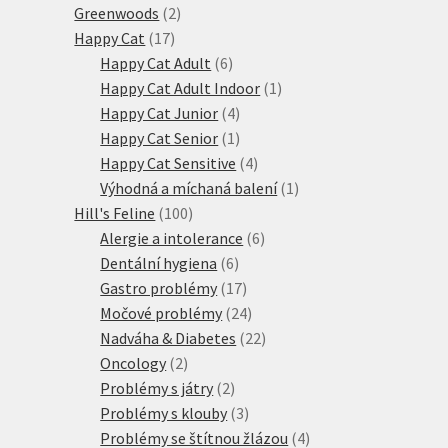
2
produkty
Greenwoods
2
17
produkty
Happy Cat
17
produktů
6
Happy Cat Adult
6
produktů
1
Happy Cat Adult Indoor
1
4
produkt
Happy Cat Junior
4
produkty
1
Happy Cat Senior
1
produkt
4
Happy Cat Sensitive
4
produkty
1
Výhodná a míchaná balení
1
100
produkt
Hill's Feline
100
produktů
6
Alergie a intolerance
6
6
produktů
Dentální hygiena
6
produktů
17
Gastro problémy
17
produktů
24
Močové problémy
24
produktů
22
Nadváha & Diabetes
22
2
produktů
Oncology
2
produkty
2
Problémy s játry
2
produkty
3
Problémy s klouby
3
produkty
4
Problémy se štítnou žlázou
4