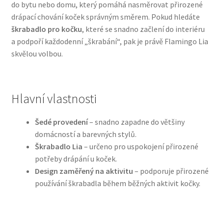
do bytu nebo domu, který pomáhá nasměrovat přirozené
drápací chování koček správným směrem. Pokud hledáte
Bozita pro psy — Švédské krmivo s nordickou kvalitou
škrabadlo pro kočku
, které se snadno začlení do interiéru
a podpoří každodenní „škrabání“, pak je právě Flamingo Lia
Brit pro psy
skvělou volbou.
Granule pro psy
Hlavní vlastnosti
Natural Trainer pro psy — Italské krmivo s
přírodními složkami
Šedé provedení
– snadno zapadne do většiny
domácností a barevných stylů.
Happy Dog — Německá kvalita a přirozené složení
Škrabadlo Lia
– určeno pro uspokojení přirozené
potřeby drápání u koček.
Hill’s pro psy
Design zaměřený na aktivitu
– podporuje přirozené
používání škrabadla během běžných aktivit kočky.
Hračky pro psy
Konzervy a kapsičky pro psy