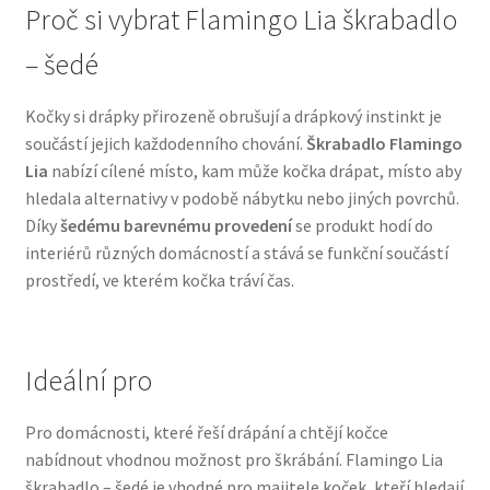
Proč si vybrat Flamingo Lia škrabadlo
N&D Farmina pro psy — Italské holistic krmivo
– šedé
Oblečky pro psy
Kočky si drápky přirozeně obrušují a drápkový instinkt je
součástí jejich každodenního chování.
Škrabadlo Flamingo
Pamlsky pro psy
Lia
nabízí cílené místo, kam může kočka drápat, místo aby
hledala alternativy v podobě nábytku nebo jiných povrchů.
Díky
šedému barevnému provedení
se produkt hodí do
Pelíšky pro psy
interiérů různých domácností a stává se funkční součástí
prostředí, ve kterém kočka tráví čas.
Ortopedické pelíšky
Přepravky pro psy
Ideální pro
Purizon pro psy — Vysoký obsah masa, bez obilovin
Pro domácnosti, které řeší drápání a chtějí kočce
nabídnout vhodnou možnost pro škrábání. Flamingo Lia
Royal Canin pro psy
škrabadlo – šedé je vhodné pro majitele koček, kteří hledají