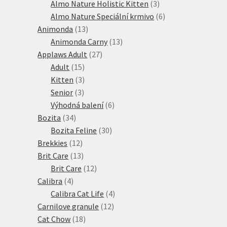
produktů
3
Almo Nature Holistic Kitten
3
produkty
6
Almo Nature Speciální krmivo
6
13
produktů
Animonda
13
produktů
13
Animonda Carny
13
27
produktů
Applaws Adult
27
15
produktů
Adult
15
produktů
3
Kitten
3
3
produkty
Senior
3
produkty
6
Výhodná balení
6
34
produktů
Bozita
34
produktů
30
Bozita Feline
30
12
produktů
Brekkies
12
produktů
13
Brit Care
13
produktů
12
Brit Care
12
4
produktů
Calibra
4
produkty
4
Calibra Cat Life
4
12
produkty
Carnilove granule
12
18
produktů
Cat Chow
18