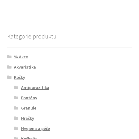
Kategorie produktu
% Akce
Akvaristika
Kočky
Antiparazitika
Fontány
Granule
Hračky
Hygiena a péče
Kočkolit