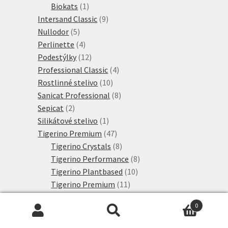
1
produktů
Biokats
1
produkt
9
Intersand Classic
9
5
produktů
Nullodor
5
produktů
4
Perlinette
4
produkty
12
Podestýlky
12
produktů
4
Professional Classic
4
10
produkty
Rostlinné stelivo
10
produktů
8
Sanicat Professional
8
2
produktů
Sepicat
2
produkty
1
Silikátové stelivo
1
produkt
47
Tigerino Premium
47
produktů
8
Tigerino Crystals
8
produktů
8
Tigerino Performance
8
10
produktů
Tigerino Plantbased
10
11
produktů
Tigerino Premium
11
3
produktů
Tigerino XL Grain
3
0
6
produkty
Výhodné sety
6
Hledat:
Hledat
produktů
2692
Konzervy a kapsičky
2692