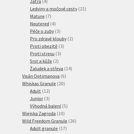
4
produkty
Játra
4
produkty
21
Ledviny a močové cesty
21
7
produktů
Mature
7
produktů
4
Neutered
4
produkty
3
Péče o zuby
3
produkty
2
Pro zdravé klouby
2
3
produkty
Proti obezitě
3
3
produkty
Proti stresu
3
2
produkty
Srst a kůže
2
produkty
14
Žaludek a střeva
14
6
produktů
Visán Optimanova
6
20
produktů
Whiskas Granule
20
12
produktů
Adult
12
3
produktů
Junior
3
produkty
5
Výhodná balení
5
10
produktů
Wiejska Zagroda
10
produktů
26
Wild Freedom Granule
26
17
produktů
Adult granule
17