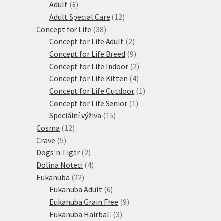
6
produktů
Adult
6
produktů
12
Adult Special Care
12
38
produktů
Concept for Life
38
produktů
2
Concept for Life Adult
2
produkty
9
Concept for Life Breed
9
produktů
2
Concept for Life Indoor
2
4
produkty
Concept for Life Kitten
4
produkty
1
Concept for Life Outdoor
1
1
produkt
Concept for Life Senior
1
15
produkt
Speciální výživa
15
12
produktů
Cosma
12
5
produktů
Crave
5
produktů
2
Dogs'n Tiger
2
produkty
4
Dolina Noteci
4
22
produkty
Eukanuba
22
produktů
6
Eukanuba Adult
6
produktů
9
Eukanuba Grain Free
9
3
produktů
Eukanuba Hairball
3