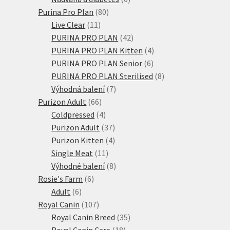
80
produktů
Purina Pro Plan
80
11
produktů
Live Clear
11
produktů
42
PURINA PRO PLAN
42
produktů
4
PURINA PRO PLAN Kitten
4
6
produkty
PURINA PRO PLAN Senior
6
produktů
8
PURINA PRO PLAN Sterilised
8
7
produktů
Výhodná balení
7
66
produktů
Purizon Adult
66
produktů
4
Coldpressed
4
produkty
37
Purizon Adult
37
produktů
4
Purizon Kitten
4
11
produkty
Single Meat
11
produktů
8
Výhodné balení
8
6
produktů
Rosie's Farm
6
6
produktů
Adult
6
produktů
107
Royal Canin
107
produktů
35
Royal Canin Breed
35
18
produktů
Royal Canin Care
18