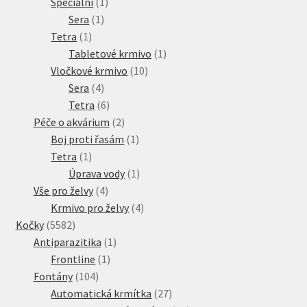
produkt
1
Speciální
1
1
produkt
Sera
1
1
produkt
Tetra
1
produkt
1
Tabletové krmivo
1
10
produkt
Vločkové krmivo
10
4
produktů
Sera
4
produkty
6
Tetra
6
produktů
2
Péče o akvárium
2
produkty
1
Boj proti řasám
1
1
produkt
Tetra
1
produkt
1
Úprava vody
1
4
produkt
Vše pro želvy
4
produkty
4
Krmivo pro želvy
4
5582
produkty
Kočky
5582
produktů
1
Antiparazitika
1
1
produkt
Frontline
1
104
produkt
Fontány
104
produktů
27
Automatická krmítka
27