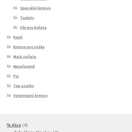
Speciální krmivo
Toalety
Vše pro koťata
Koně
Krmivo pro ptáky
Malá zvířata
Nezařazené
Psi
Top značky
Veterinární krmivo
4
% Akce
4
produkty
2