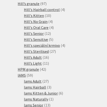
97
produkty
Hill’s granule
97
produktů
4
Hill's Hairball control
4
10
produkty
Hill's Kitten
10
produktů
4
Hill's No Grain
4
produkty
4
Hill's Oral Care
4
12
produkty
Hill's Senior
12
produktů
5
Hill's Sensitive
5
produktů
4
Hill's speciální krmivo
4
27
produkty
Hill's Sterilised
27
16
produktů
Hill’s Adult
16
produktů
11
Hill’s Light
11
42
produktů
HPM granule
42
59
produktů
IAMS
59
produktů
27
Iams Adult
27
produktů
3
Iams Hairball
3
produkty
6
Iams Kitten & Junior
6
1
produktů
Iams Naturally
1
13
produkt
Iams Senior
13