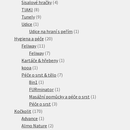
produkty
4
Sisalové hračky
4
8
produkty
TIAKI
8
produktů
9
Tunely
9
1
produktů
Udice
1
produkt
1
Udice na hraní s peřím
1
20
produkt
Hygiena a péče
20
11
produktů
Feliway
11
produktů
7
Feliway
7
produktů
1
Kartáče & hřebeny
1
1
produkt
kooa
1
produkt
7
Péče o srst & tělo
7
1
produktů
8in1
1
produkt
1
FURminator
1
produkt
1
Masážní pomůcky a péče o srst
1
3
produkt
Péče o srst
3
170
produkty
Kočkolit
170
produktů
1
Advance
1
produkt
2
Almo Nature
2