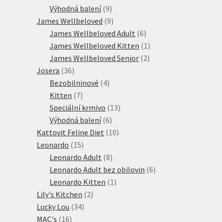
produktů
9
Výhodná balení
9
produktů
9
James Wellbeloved
9
produktů
6
James Wellbeloved Adult
6
produktů
1
James Wellbeloved Kitten
1
2
produkt
James Wellbeloved Senior
2
36
produkty
Josera
36
produktů
4
Bezobilninové
4
7
produkty
Kitten
7
produktů
13
Speciální krmivo
13
6
produktů
Výhodná balení
6
produktů
10
Kattovit Feline Diet
10
15
produktů
Leonardo
15
produktů
8
Leonardo Adult
8
produktů
6
Leonardo Adult bez obilovin
6
1
produktů
Leonardo Kitten
1
2
produkt
Lily's Kitchen
2
34
produkty
Lucky Lou
34
16
produktů
MAC's
16