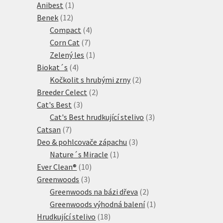
1
produkty
Anibest
1
12
produkt
Benek
12
produktů
4
Compact
4
7
produkty
Corn Cat
7
produktů
1
Zelený les
1
4
produkt
Biokat´s
4
produkty
2
Kočkolit s hrubými zrny
2
2
produkty
Breeder Celect
2
3
produkty
Cat's Best
3
produkty
3
Cat's Best hrudkující stelivo
3
7
produkty
Catsan
7
produktů
3
Deo & pohlcovače zápachu
3
1
produkty
Nature´s Miracle
1
10
produkt
Ever Clean®
10
3
produktů
Greenwoods
3
produkty
2
Greenwoods na bázi dřeva
2
produkty
1
Greenwoods výhodná balení
1
18
produkt
Hrudkující stelivo
18