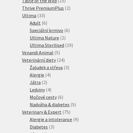
produktů
15
Taste of the Wild
15
produktů
2
Thrive PremiumPlus
2
33
produkty
Ultima
33
produktů
6
Adult
6
produktů
6
Speciální krmivo
6
2
produktů
Ultima Nature
2
produkty
19
Ultima Sterilised
19
5
produktů
Venandi Animal
5
produktů
24
Veterinární diety
24
produktů
3
Žaludek a střeva
3
4
produkty
Alergie
4
2
produkty
Játra
2
produkty
4
Ledviny
4
produkty
6
Močové cesty
6
produktů
5
Nadváha & diabetes
5
75
produktů
Veterinary & Expert
75
produktů
9
Alergie a intolerance
9
3
produktů
Diabetes
3