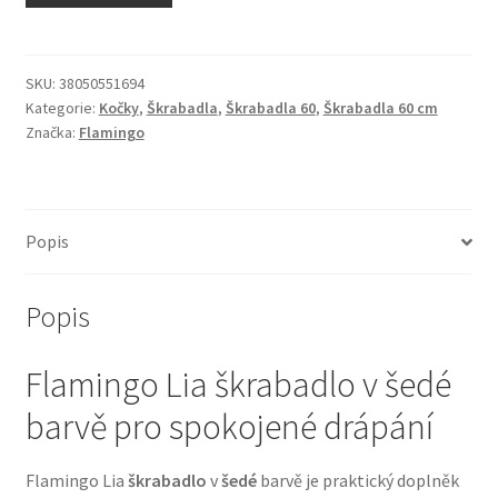
N&D Farmina pro kočky — Italské holistic krmivo
Odpočívadla pro kočky
SKU:
38050551694
Kategorie:
Kočky
,
Škrabadla
,
Škrabadla 60
,
Škrabadla 60 cm
Značka:
Flamingo
Pamlsky pro kočky
Purizon pro kočky
Popis
Royal Canin pro kočky
Popis
Škrabadla pro kočky
Flamingo Lia škrabadlo v šedé
Veterinární dieta pro kočky
barvě pro spokojené drápání
Vše pro psy — Krmivo, doplňky, vybavení
Flamingo Lia
škrabadlo
v
šedé
barvě je praktický doplněk
Boudy a výběhy