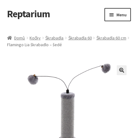
Reptarium
Přeskočit
Přejít
Menu
na
k
navigaci
obsahu
Úvodní stránka
webu
Domů
Kočky
Škrabadla
Škrabadla 60
Škrabadla 60 cm
Flamingo Lia škrabadlo – šedé
Košík
Malá zvířata — Klece, krmivo, vybavení
Můj účet
Obchod
Pokladna
Vše pro kočky