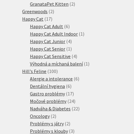
produktů
2
GranataPet Kitten
2
2
produkty
Greenwoods
2
17
produkty
Happy Cat
17
produktů
6
Happy Cat Adult
6
produktů
1
Happy Cat Adult Indoor
1
4
produkt
Happy Cat Junior
4
produkty
1
Happy Cat Senior
1
produkt
4
Happy Cat Sensitive
4
produkty
1
Výhodná a míchaná balení
1
100
produkt
Hill's Feline
100
produktů
6
Alergie a intolerance
6
6
produktů
Dentální hygiena
6
produktů
17
Gastro problémy
17
produktů
24
Močové problémy
24
produktů
22
Nadváha & Diabetes
22
2
produktů
Oncology
2
produkty
2
Problémy s játry
2
produkty
3
Problémy s klouby
3