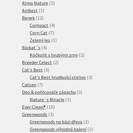
produkt
2
Almo Nature
2
1
produkty
Anibest
1
12
produkt
Benek
12
produktů
4
Compact
4
7
produkty
Corn Cat
7
produktů
1
Zelený les
1
4
produkt
Biokat´s
4
produkty
2
Kočkolit s hrubými zrny
2
2
produkty
Breeder Celect
2
3
produkty
Cat's Best
3
produkty
3
Cat's Best hrudkující stelivo
3
7
produkty
Catsan
7
produktů
3
Deo & pohlcovače zápachu
3
1
produkty
Nature´s Miracle
1
10
produkt
Ever Clean®
10
3
produktů
Greenwoods
3
produkty
2
Greenwoods na bázi dřeva
2
produkty
1
Greenwoods výhodná balení
1