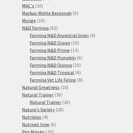
16
produktů
MAC's
16
produktů
5
Markus-Mühle Beutenah
5
10
produktů
Monge
10
produktů
62
N&D Farmina
62
produktů
9
Farmina N&D Ancestral Grain
9
10
produktů
Farmina N&D Ocean
10
13
produktů
Farmina N&D Prime
13
produktů
6
Farmina N&D Pumpkin
6
10
produktů
Farmina N&D Quinoa
10
produktů
6
Farmina N&D Tropical
6
produktů
8
Farmina Vet Life Feline
8
10
produktů
Natural Greatness
10
30
produktů
Natural Trainer
30
produktů
26
Natural Trainer
26
28
produktů
Nature's Variety
28
4
produktů
Nutriplus
4
produkty
6
Nutrivet Inne
6
10
produktů
Pan Mięsko
10