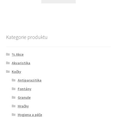
Kategorie produktu
% Akce
Akvaristika
Kočky
Antiparazitika
Fontány
Granule
Hračky
Hygiena a péče