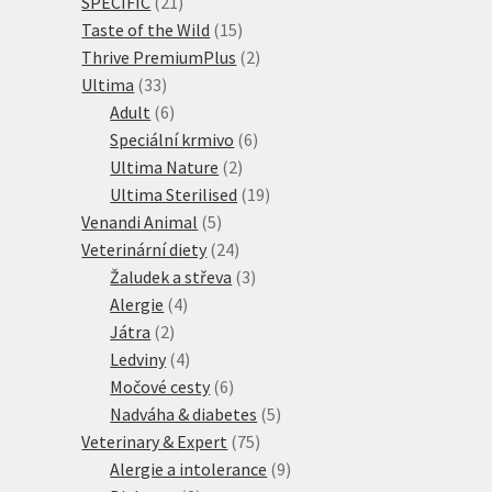
21
produkty
SPECIFIC
21
produktů
15
Taste of the Wild
15
produktů
2
Thrive PremiumPlus
2
33
produkty
Ultima
33
produktů
6
Adult
6
produktů
6
Speciální krmivo
6
2
produktů
Ultima Nature
2
produkty
19
Ultima Sterilised
19
5
produktů
Venandi Animal
5
produktů
24
Veterinární diety
24
produktů
3
Žaludek a střeva
3
4
produkty
Alergie
4
2
produkty
Játra
2
produkty
4
Ledviny
4
produkty
6
Močové cesty
6
produktů
5
Nadváha & diabetes
5
75
produktů
Veterinary & Expert
75
produktů
9
Alergie a intolerance
9