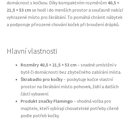
domácnost s kočkou. Díky kompaktním rozměrům
40,5 ×
21,5 × 53 cm
se hodí i do menších prostor a současně nabízí
Bozita pro psy — Švédské krmivo s nordickou kvalitou
vyhrazené místo pro škrábání. To pomáhá chránit nábytek
a podporuje přirozené chování koček při broušení drápků.
Brit pro psy
Granule pro psy
Hlavní vlastnosti
Natural Trainer pro psy — Italské krmivo s
Rozměry 40,5 × 21,5 × 53 cm
– snadné umístění v
přírodními složkami
bytě či domácnosti bez zbytečného zabírání místa.
Škrabadlo pro kočky
– poskytuje kočce vlastní
Happy Dog — Německá kvalita a přirozené složení
prostor na škrábání místo pohovek, židlí a dalších
částí vybavení.
Hill’s pro psy
Produkt značky Flamingo
– vhodná volba pro
majitele, kteří vybírají chovatelské potřeby cíleně
Hračky pro psy
podle potřeb kočky.
Konzervy a kapsičky pro psy