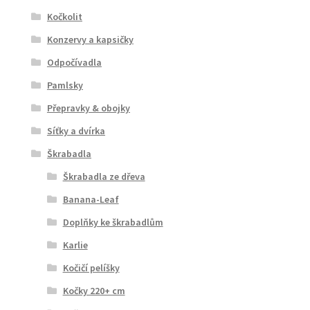
Kočkolit
Konzervy a kapsičky
Odpočívadla
Pamlsky
Přepravky & obojky
Síťky a dvírka
Škrabadla
Škrabadla ze dřeva
Banana-Leaf
Doplňky ke škrabadlům
Karlie
Kočičí pelíšky
Kočky 220+ cm