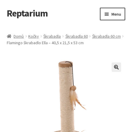
Reptarium
Přeskočit
Přejít
Menu
na
k
navigaci
obsahu
Úvodní stránka
webu
Domů
Kočky
Škrabadla
Škrabadla 60
Škrabadla 60 cm
Flamingo škrabadlo Ella – 40,5 x 21,5 x 53 cm
Košík
Malá zvířata — Klece, krmivo, vybavení
Můj účet
Obchod
Pokladna
Vše pro kočky