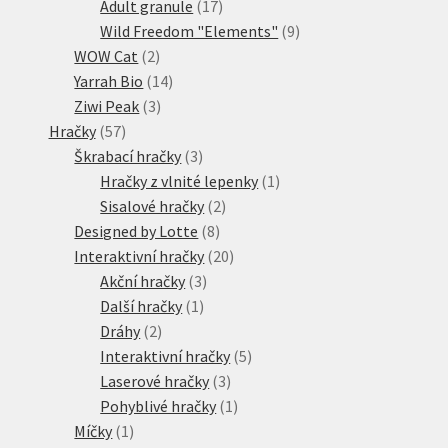
17
produktů
Adult granule
17
produktů
9
Wild Freedom "Elements"
9
2
produktů
WOW Cat
2
produkty
14
Yarrah Bio
14
3
produktů
Ziwi Peak
3
57
produkty
Hračky
57
produktů
3
Škrabací hračky
3
produkty
1
Hračky z vlnité lepenky
1
2
produkt
Sisalové hračky
2
8
produkty
Designed by Lotte
8
produktů
20
Interaktivní hračky
20
3
produktů
Akční hračky
3
1
produkty
Další hračky
1
2
produkt
Dráhy
2
produkty
5
Interaktivní hračky
5
3
produktů
Laserové hračky
3
produkty
1
Pohyblivé hračky
1
1
produkt
Míčky
1