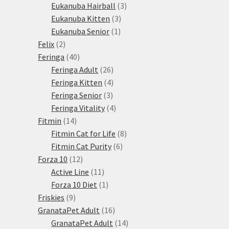
3
produktů
Eukanuba Hairball
3
3
produkty
Eukanuba Kitten
3
1
produkty
Eukanuba Senior
1
2
produkt
Felix
2
produkty
40
Feringa
40
produktů
26
Feringa Adult
26
produktů
4
Feringa Kitten
4
3
produkty
Feringa Senior
3
produkty
4
Feringa Vitality
4
14
produkty
Fitmin
14
produktů
8
Fitmin Cat for Life
8
6
produktů
Fitmin Cat Purity
6
12
produktů
Forza 10
12
produktů
11
Active Line
11
produktů
1
Forza 10 Diet
1
9
produkt
Friskies
9
produktů
16
GranataPet Adult
16
produktů
14
GranataPet Adult
14