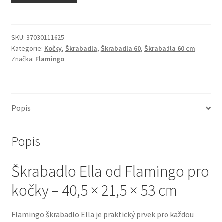
N&D Farmina pro kočky — Italské holistic krmivo
Odpočívadla pro kočky
SKU:
37030111625
Kategorie:
Kočky
,
Škrabadla
,
Škrabadla 60
,
Škrabadla 60 cm
Značka:
Flamingo
Pamlsky pro kočky
Purizon pro kočky
Popis
Royal Canin pro kočky
Popis
Škrabadla pro kočky
Škrabadlo Ella od Flamingo pro
Veterinární dieta pro kočky
kočky – 40,5 × 21,5 × 53 cm
Vše pro psy — Krmivo, doplňky, vybavení
Flamingo škrabadlo Ella je praktický prvek pro každou
Boudy a výběhy