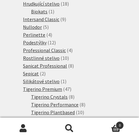
18
produkt
Hrudkující stelivo
18
1
produktů
Biokats
1
produkt
9
Intersand Classic
9
5
produktů
Nullodor
5
produktů
4
Perlinette
4
produkty
12
Podestýlky
12
produktů
4
Professional Classic
4
10
produkty
Rostlinné stelivo
10
produktů
8
Sanicat Professional
8
2
produktů
Sepicat
2
produkty
1
Silikátové stelivo
1
produkt
47
Tigerino Premium
47
produktů
8
Tigerino Crystals
8
produktů
8
Tigerino Performance
8
10
produktů
Tigerino Plantbased
10
11
produktů
Tigerino Premium
11
0
3
produktů
Tigerino XL Grain
3
Hledat:
Hledat
6
produkty
Výhodné sety
6