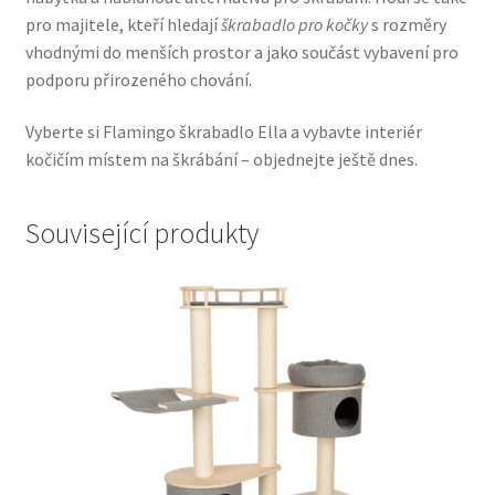
pro majitele, kteří hledají
škrabadlo pro kočky
s rozměry
Veterinární dieta pro psy
vhodnými do menších prostor a jako součást vybavení pro
podporu přirozeného chování.
Vodítka a obojky
Vyberte si Flamingo škrabadlo Ella a vybavte interiér
Wolf of Wilderness
kočičím místem na škrábání – objednejte ještě dnes.
Související produkty