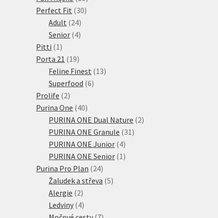
30
produktů
Perfect Fit
30
24
produktů
Adult
24
4
produktů
Senior
4
1
produkty
Pitti
1
produkt
19
Porta 21
19
produktů
13
Feline Finest
13
6
produktů
Superfood
6
2
produktů
Prolife
2
produkty
40
Purina One
40
produktů
2
PURINA ONE Dual Nature
2
31
produkty
PURINA ONE Granule
31
4
produktů
PURINA ONE Junior
4
produkty
1
PURINA ONE Senior
1
24
produkt
Purina Pro Plan
24
produktů
5
Žaludek a střeva
5
2
produktů
Alergie
2
produkty
4
Ledviny
4
produkty
7
Močové cesty
7