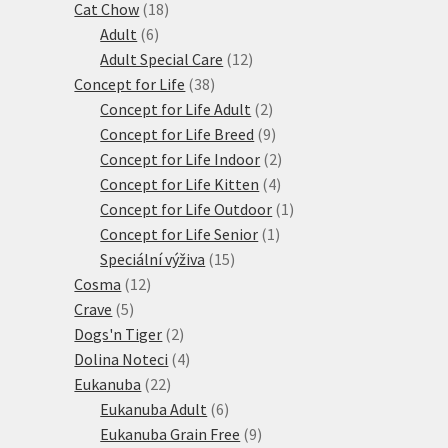
18
produktů
Cat Chow
18
6
produktů
Adult
6
produktů
12
Adult Special Care
12
38
produktů
Concept for Life
38
produktů
2
Concept for Life Adult
2
produkty
9
Concept for Life Breed
9
produktů
2
Concept for Life Indoor
2
4
produkty
Concept for Life Kitten
4
produkty
1
Concept for Life Outdoor
1
1
produkt
Concept for Life Senior
1
15
produkt
Speciální výživa
15
12
produktů
Cosma
12
5
produktů
Crave
5
produktů
2
Dogs'n Tiger
2
produkty
4
Dolina Noteci
4
22
produkty
Eukanuba
22
produktů
6
Eukanuba Adult
6
produktů
9
Eukanuba Grain Free
9