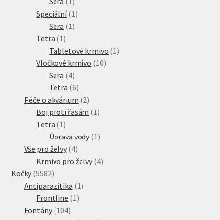
1
produkt
Sera
1
produkt
1
Speciální
1
1
produkt
Sera
1
1
produkt
Tetra
1
produkt
1
Tabletové krmivo
1
10
produkt
Vločkové krmivo
10
4
produktů
Sera
4
produkty
6
Tetra
6
produktů
2
Péče o akvárium
2
produkty
1
Boj proti řasám
1
1
produkt
Tetra
1
produkt
1
Úprava vody
1
4
produkt
Vše pro želvy
4
produkty
4
Krmivo pro želvy
4
5582
produkty
Kočky
5582
produktů
1
Antiparazitika
1
1
produkt
Frontline
1
104
produkt
Fontány
104