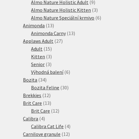
produkt
9
Almo Nature Holistic Adult
9
produktů
3
Almo Nature Holistic Kitten
3
produkty
6
Almo Nature Speciální krmivo
6
13
produktů
Animonda
13
produktů
13
Animonda Carny
13
27
produktů
Applaws Adult
27
15
produktů
Adult
15
produktů
3
Kitten
3
3
produkty
Senior
3
produkty
6
Výhodná balení
6
34
produktů
Bozita
34
produktů
30
Bozita Feline
30
12
produktů
Brekkies
12
produktů
13
Brit Care
13
produktů
12
Brit Care
12
4
produktů
Calibra
4
produkty
4
Calibra Cat Life
4
12
produkty
Carnilove granule
12