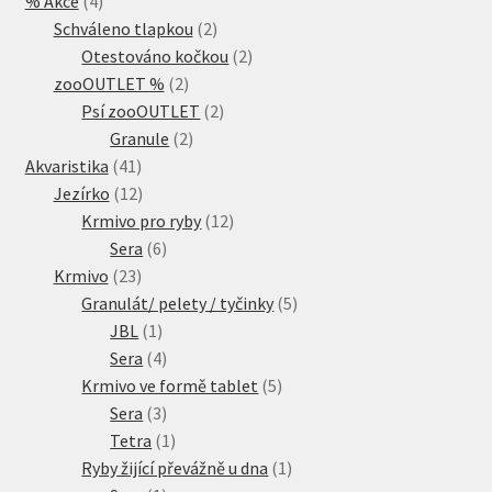
% Akce
4
produkty
2
Schváleno tlapkou
2
produkty
2
Otestováno kočkou
2
2
produkty
zooOUTLET %
2
produkty
2
Psí zooOUTLET
2
2
produkty
Granule
2
41
produkty
Akvaristika
41
produktů
12
Jezírko
12
produktů
12
Krmivo pro ryby
12
6
produktů
Sera
6
23
produktů
Krmivo
23
produktů
5
Granulát/ pelety / tyčinky
5
1
produktů
JBL
1
produkt
4
Sera
4
produkty
5
Krmivo ve formě tablet
5
3
produktů
Sera
3
produkty
1
Tetra
1
produkt
1
Ryby žijící převážně u dna
1