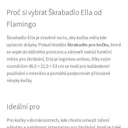
Proč si vybrat Škrabadlo Ella od
N&D Farmina pro psy — Italské holistic krmivo
Flamingo
Oblečky pro psy
Škrabadlo Ella je stavěné na to, aby kočka měla kde
Pamlsky pro psy
uplatnit drápky. Pokud hledáte
škrabadlo pro kočku
, které
se vejde do běžného prostoru a zároveň nabízí funkční
místo pro škrábání, Ella je logickou volbou. Díky svým
Pelíšky pro psy
rozměrům 40,5 × 21,5 × 53 cm se hodí pro každodenní
používání v interiéru a pomáhá podporovat přirozené
Ortopedické pelíšky
návyky kočky.
Přepravky pro psy
Ideální pro
Purizon pro psy — Vysoký obsah masa, bez obilovin
Pro kočky v domácnostech, kde chcete omezit ničení
Royal Canin pro psy
nábytku a nabídnout alternativu pro škrábání. Hodí se také