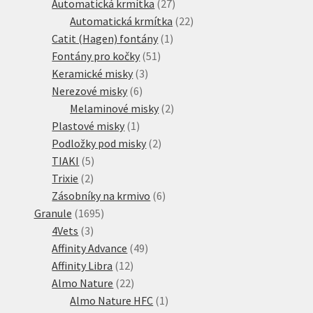
produktů
27
Automatická krmítka
27
produktů
22
Automatická krmítka
22
1
produktů
Catit (Hagen) fontány
1
51
produkt
Fontány pro kočky
51
3
produktů
Keramické misky
3
6
produkty
Nerezové misky
6
produktů
2
Melaminové misky
2
1
produkty
Plastové misky
1
produkt
2
Podložky pod misky
2
5
produkty
TIAKI
5
2
produktů
Trixie
2
produkty
6
Zásobníky na krmivo
6
1695
produktů
Granule
1695
3
produktů
4Vets
3
produkty
49
Affinity Advance
49
12
produktů
Affinity Libra
12
produktů
22
Almo Nature
22
produktů
1
Almo Nature HFC
1