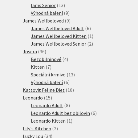
13
produkt
Iams Senior
13
produktů
9
Výhodná balení
9
produktů
9
James Wellbeloved
9
produktů
6
James Wellbeloved Adult
6
produktů
1
James Wellbeloved Kitten
1
2
produkt
James Wellbeloved Senior
2
36
produkty
Josera
36
produktů
4
Bezobilninové
4
7
produkty
Kitten
7
produktů
13
Speciální krmivo
13
6
produktů
Výhodná balení
6
produktů
10
Kattovit Feline Diet
10
15
produktů
Leonardo
15
produktů
8
Leonardo Adult
8
produktů
6
Leonardo Adult bez obilovin
6
1
produktů
Leonardo Kitten
1
2
produkt
Lily's Kitchen
2
34
produkty
Lucky Lou
34