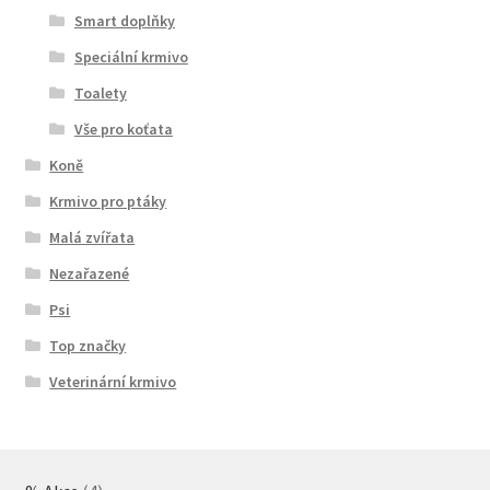
Smart doplňky
Speciální krmivo
Toalety
Vše pro koťata
Koně
Krmivo pro ptáky
Malá zvířata
Nezařazené
Psi
Top značky
Veterinární krmivo
4