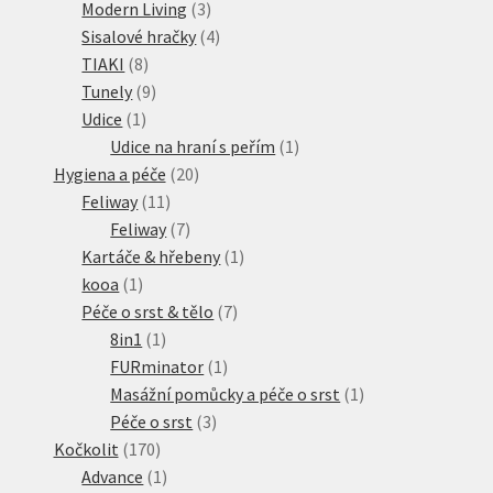
produkt
3
Modern Living
3
produkty
4
Sisalové hračky
4
8
produkty
TIAKI
8
produktů
9
Tunely
9
1
produktů
Udice
1
produkt
1
Udice na hraní s peřím
1
20
produkt
Hygiena a péče
20
11
produktů
Feliway
11
produktů
7
Feliway
7
produktů
1
Kartáče & hřebeny
1
1
produkt
kooa
1
produkt
7
Péče o srst & tělo
7
1
produktů
8in1
1
produkt
1
FURminator
1
produkt
1
Masážní pomůcky a péče o srst
1
3
produkt
Péče o srst
3
170
produkty
Kočkolit
170
produktů
1
Advance
1