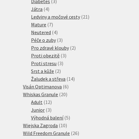
3
produktů
Diabetes
3
4
produkty
Játra
4
produkty
21
Ledviny a močové cesty
21
7
produktů
Mature
7
produktů
4
Neutered
4
produkty
3
Péče o zuby
3
produkty
2
Pro zdravé klouby
2
3
produkty
Proti obezitě
3
3
produkty
Proti stresu
3
2
produkty
Srst a kůže
2
produkty
14
Žaludek a střeva
14
6
produktů
Visán Optimanova
6
20
produktů
Whiskas Granule
20
12
produktů
Adult
12
3
produktů
Junior
3
produkty
5
Výhodná balení
5
10
produktů
Wiejska Zagroda
10
produktů
26
Wild Freedom Granule
26