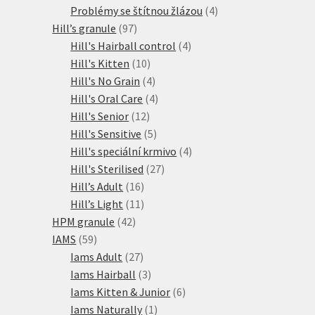
produkty
4
Problémy se štítnou žlázou
4
97
produkty
Hill’s granule
97
produktů
4
Hill's Hairball control
4
10
produkty
Hill's Kitten
10
produktů
4
Hill's No Grain
4
produkty
4
Hill's Oral Care
4
12
produkty
Hill's Senior
12
produktů
5
Hill's Sensitive
5
produktů
4
Hill's speciální krmivo
4
27
produkty
Hill's Sterilised
27
16
produktů
Hill’s Adult
16
produktů
11
Hill’s Light
11
42
produktů
HPM granule
42
59
produktů
IAMS
59
produktů
27
Iams Adult
27
produktů
3
Iams Hairball
3
produkty
6
Iams Kitten & Junior
6
1
produktů
Iams Naturally
1