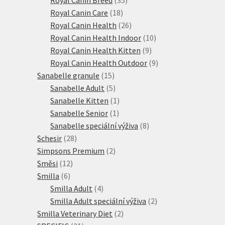
18
produktů
Royal Canin Care
18
produktů
26
Royal Canin Health
26
produktů
10
Royal Canin Health Indoor
10
9
produktů
Royal Canin Health Kitten
9
produktů
9
Royal Canin Health Outdoor
9
15
produktů
Sanabelle granule
15
produktů
5
Sanabelle Adult
5
produktů
1
Sanabelle Kitten
1
1
produkt
Sanabelle Senior
1
produkt
8
Sanabelle speciální výživa
8
28
produktů
Schesir
28
produktů
2
Simpsons Premium
2
12
produkty
Směsi
12
6
produktů
Smilla
6
produktů
4
Smilla Adult
4
produkty
2
Smilla Adult speciální výživa
2
2
produkty
Smilla Veterinary Diet
2