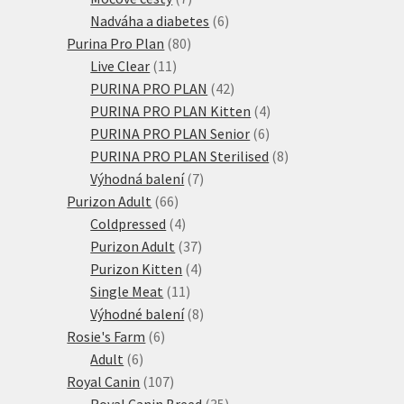
produktů
6
Nadváha a diabetes
6
80
produktů
Purina Pro Plan
80
11
produktů
Live Clear
11
produktů
42
PURINA PRO PLAN
42
produktů
4
PURINA PRO PLAN Kitten
4
6
produkty
PURINA PRO PLAN Senior
6
produktů
8
PURINA PRO PLAN Sterilised
8
7
produktů
Výhodná balení
7
66
produktů
Purizon Adult
66
produktů
4
Coldpressed
4
produkty
37
Purizon Adult
37
produktů
4
Purizon Kitten
4
11
produkty
Single Meat
11
produktů
8
Výhodné balení
8
6
produktů
Rosie's Farm
6
6
produktů
Adult
6
produktů
107
Royal Canin
107
produktů
35
Royal Canin Breed
35