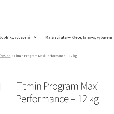
doplňky, vybavení
Malá zvířata — Klece, krmivo, vybavení
rmivo, vybavení
Můj účet
Obchod
Pokladna
Vše pro kočky
í výkon
Fitmin Program Maxi Performance – 12 kg
Fitmin Program Maxi
Performance – 12 kg