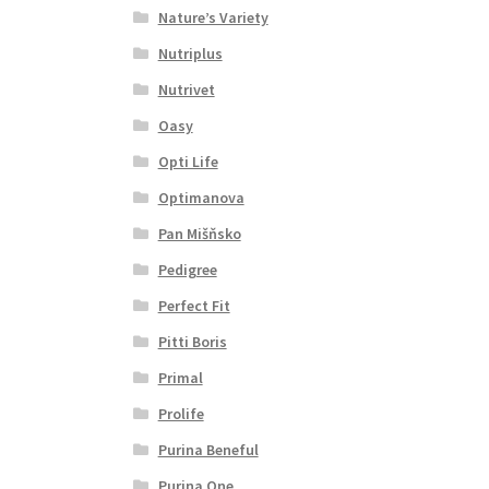
Nature’s Variety
Nutriplus
Nutrivet
Oasy
Opti Life
Optimanova
Pan Mišňsko
Pedigree
Perfect Fit
Pitti Boris
Primal
Prolife
Purina Beneful
Purina One