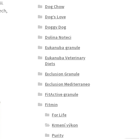
i.
Dog Chow
ech,
Dog’s Love
Doggy Dog
Dolina Noteci
Eukanuba granule
Eukanuba Veterinary
Diets
Exclusion Granule
Exclusion Mediterraneo
FitActive granule
Fitmin
For Life
Krmení výkon
Purity