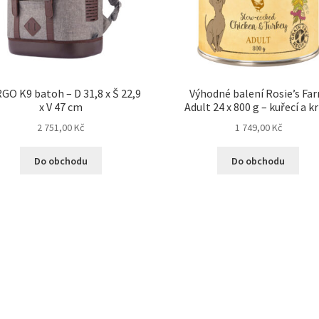
GO K9 batoh – D 31,8 x Š 22,9
Výhodné balení Rosie’s Fa
x V 47 cm
Adult 24 x 800 g – kuřecí a kr
2 751,00
Kč
1 749,00
Kč
Do obchodu
Do obchodu