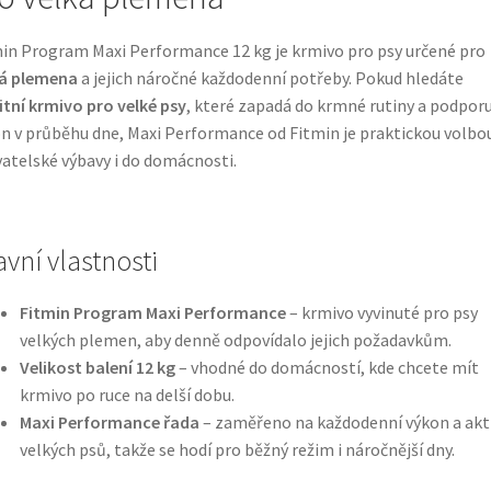
in Program Maxi Performance 12 kg je krmivo pro psy určené pro
ká plemena
a jejich náročné každodenní potřeby. Pokud hledáte
itní krmivo pro velké psy
, které zapadá do krmné rutiny a podporu
n v průběhu dne, Maxi Performance od Fitmin je praktickou volbo
atelské výbavy i do domácnosti.
avní vlastnosti
Fitmin Program Maxi Performance
– krmivo vyvinuté pro psy
velkých plemen, aby denně odpovídalo jejich požadavkům.
Velikost balení 12 kg
– vhodné do domácností, kde chcete mít
krmivo po ruce na delší dobu.
Maxi Performance řada
– zaměřeno na každodenní výkon a akti
velkých psů, takže se hodí pro běžný režim i náročnější dny.