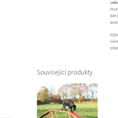
velk
Hodí
kde 
doko
Vybe
svém
obje
Související produkty