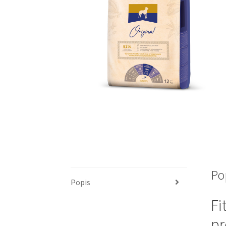
Po
Popis
Fi
pr