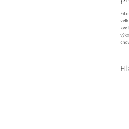
Fitm
vel
kval
výko
chov
Hl