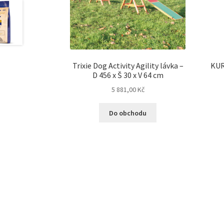
Trixie Dog Activity Agility lávka –
KUR
D 456 x Š 30 x V 64 cm
5 881,00
Kč
Do obchodu