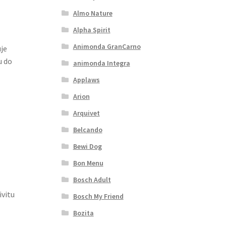
Almo Nature
Alpha Spirit
Animonda GranCarno
je
u do
animonda Integra
Applaws
Arion
Arquivet
Belcando
Bewi Dog
Bon Menu
Bosch Adult
vitu
Bosch My Friend
Bozita