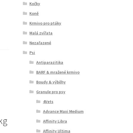
Kočky
Koně
Krmivo pro ptáky
Malá zvířata
Nezařazené
Psi
Antiparazitika
BARF & mražené krmivo
Boudy & výběhy
Granule pro psy
4Vets
Advance Maxi Medium
kg
Affinity Libra
Affinity Ultima