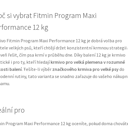
oč si vybrat Fitmin Program Maxi
rformance 12 kg
vo Fitmin Program Maxi Performance 12 kg je dobrá volba pro
tele velkých psů, kteří chtějí držet konzistentní krmnou strategii 
veň řešit, čím psa krmí v průběhu dne. Díky balení 12 kg je krmivo
tické i pro ty, kteří hledají
krmivo pro velká plemena v rozumné
kosti balení
. Ŧešíte-li výběr
značkového krmiva pro velké psy
do
odenní rutiny, tato varianta se snadno zařazuje do vašeho nákupn
namu.
eální pro
in Program Maxi Performance 12 kg oceníte, pokud doma chovát