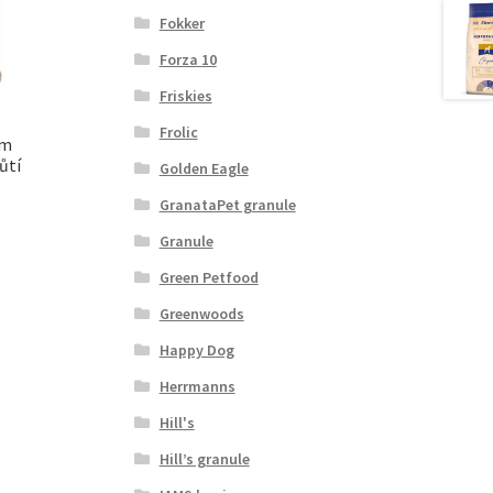
Fokker
Forza 10
Friskies
Frolic
rm
ůtí
Golden Eagle
GranataPet granule
Granule
Green Petfood
Greenwoods
Happy Dog
Herrmanns
Hill's
Hill’s granule