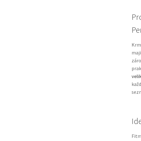
Pr
Pe
Krmi
maji
záro
prak
veli
každ
sez
Id
Fitm