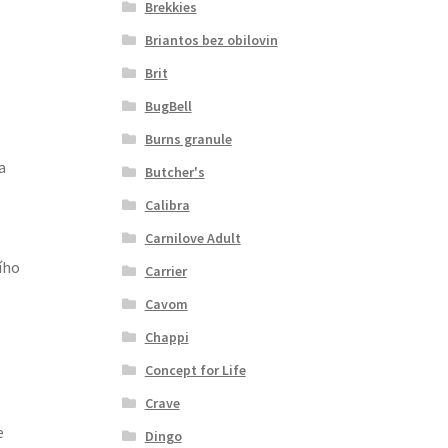
Brekkies
Briantos bez obilovin
Brit
BugBell
Burns granule
a
Butcher's
Calibra
Carnilove Adult
ího
Carrier
Cavom
Chappi
Concept for Life
Crave
e
Dingo