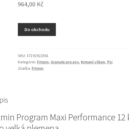
964,00
Kč
Do obchodu
SKU:
37192922561
Kategorie:
Fitmin
,
Granule pro psy
,
Krmení výkon
,
Psi
Značka:
Fitmin
pis
tmin Program Maxi Performance 12 
o velká plemena