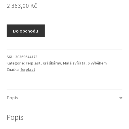
2 363,00
Kč
N&D Farmina pro kočky — Italské holistic krmivo
Odpočívadla pro kočky
Do obchodu
Pamlsky pro kočky
Purizon pro kočky
SKU:
30369644173
Kategorie:
Ferplast
,
Králíkárny
,
Malá zvířata
,
S výběhem
Royal Canin pro kočky
Značka:
ferplast
Škrabadla pro kočky
Veterinární dieta pro kočky
Popis
Vše pro psy — Krmivo, doplňky, vybavení
Popis
Boudy a výběhy