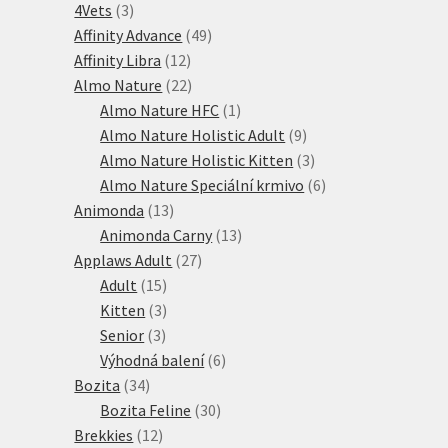
3
produktů
4Vets
3
produkty
49
Affinity Advance
49
12
produktů
Affinity Libra
12
produktů
22
Almo Nature
22
produktů
1
Almo Nature HFC
1
produkt
9
Almo Nature Holistic Adult
9
produktů
3
Almo Nature Holistic Kitten
3
produkty
6
Almo Nature Speciální krmivo
6
13
produktů
Animonda
13
produktů
13
Animonda Carny
13
27
produktů
Applaws Adult
27
15
produktů
Adult
15
produktů
3
Kitten
3
3
produkty
Senior
3
produkty
6
Výhodná balení
6
34
produktů
Bozita
34
produktů
30
Bozita Feline
30
12
produktů
Brekkies
12