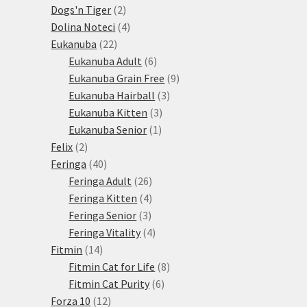
produktů
2
Dogs'n Tiger
2
produkty
4
Dolina Noteci
4
22
produkty
Eukanuba
22
produktů
6
Eukanuba Adult
6
produktů
9
Eukanuba Grain Free
9
3
produktů
Eukanuba Hairball
3
3
produkty
Eukanuba Kitten
3
1
produkty
Eukanuba Senior
1
2
produkt
Felix
2
produkty
40
Feringa
40
produktů
26
Feringa Adult
26
produktů
4
Feringa Kitten
4
3
produkty
Feringa Senior
3
produkty
4
Feringa Vitality
4
14
produkty
Fitmin
14
produktů
8
Fitmin Cat for Life
8
6
produktů
Fitmin Cat Purity
6
12
produktů
Forza 10
12