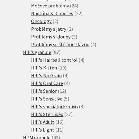
produktů
24
Močové problémy
24
produktů
22
Nadváha & Diabetes
22
2
produktů
Oncology
2
produkty
2
Problémy s játry
2
produkty
3
Problémy s klouby
3
produkty
4
Problémy se štítnou žlázou
4
97
produkty
Hill’s granule
97
produktů
4
Hill's Hairball control
4
10
produkty
Hill's Kitten
10
produktů
4
Hill's No Grain
4
produkty
4
Hill's Oral Care
4
12
produkty
Hill's Senior
12
produktů
5
Hill's Sensitive
5
produktů
4
Hill's speciální krmivo
4
27
produkty
Hill's Sterilised
27
16
produktů
Hill’s Adult
16
produktů
11
Hill’s Light
11
42
produktů
HPM granule
42