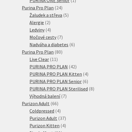
PURINA ONE Senior
1
24
produkt
Purina Pro Plan
24
produktů
5
Žaludek a střeva
5
2
produktů
Alergie
2
produkty
4
Ledviny
4
produkty
7
Močové cesty
7
produktů
6
Nadváha a diabetes
6
80
produktů
Purina Pro Plan
80
11
produktů
Live Clear
11
produktů
42
PURINA PRO PLAN
42
produktů
4
PURINA PRO PLAN Kitten
4
6
produkty
PURINA PRO PLAN Senior
6
produktů
8
PURINA PRO PLAN Sterilised
8
7
produktů
Výhodná balení
7
66
produktů
Purizon Adult
66
produktů
4
Coldpressed
4
produkty
37
Purizon Adult
37
produktů
4
Purizon Kitten
4