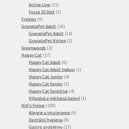
produktů
11
Active Line
11
produktů
1
Forza 10 Diet
1
9
produkt
Friskies
9
produktů
16
GranataPet Adult
16
produktů
14
GranataPet Adult
14
produktů
2
GranataPet Kitten
2
2
produkty
Greenwoods
2
17
produkty
Happy Cat
17
produktů
6
Happy Cat Adult
6
produktů
1
Happy Cat Adult Indoor
1
4
produkt
Happy Cat Junior
4
produkty
1
Happy Cat Senior
1
produkt
4
Happy Cat Sensitive
4
produkty
1
Výhodná a míchaná balení
1
100
produkt
Hill's Feline
100
produktů
6
Alergie a intolerance
6
6
produktů
Dentální hygiena
6
produktů
17
Gastro problémy
17