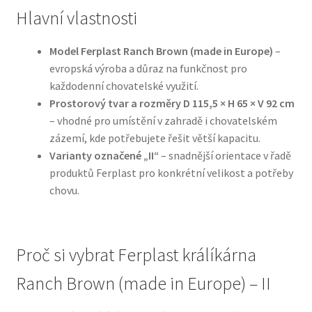
Hlavní vlastnosti
N&D Farmina pro psy — Italské holistic krmivo
Model Ferplast Ranch Brown (made in Europe)
–
evropská výroba a důraz na funkčnost pro
Oblečky pro psy
každodenní chovatelské využití.
Prostorový tvar a rozměry D 115,5 × H 65 × V 92 cm
Pamlsky pro psy
– vhodné pro umístění v zahradě i chovatelském
zázemí, kde potřebujete řešit větší kapacitu.
Pelíšky pro psy
Varianty označené „II“
– snadnější orientace v řadě
produktů Ferplast pro konkrétní velikost a potřeby
Ortopedické pelíšky
chovu.
Přepravky pro psy
Proč si vybrat Ferplast králíkárna
Purizon pro psy — Vysoký obsah masa, bez obilovin
Ranch Brown (made in Europe) – II
Royal Canin pro psy