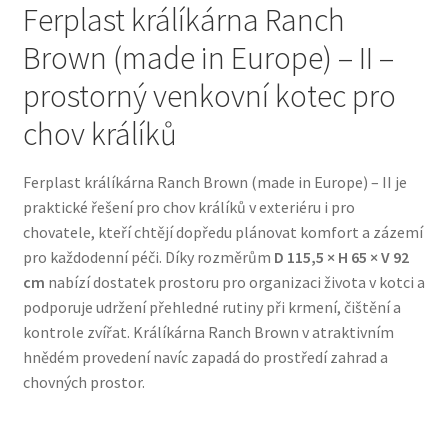
Ferplast králíkárna Ranch
Brown (made in Europe) – II –
Bozita pro psy — Švédské krmivo s nordickou kvalitou
prostorný venkovní kotec pro
Brit pro psy
chov králíků
Granule pro psy
Ferplast králíkárna Ranch Brown (made in Europe) – II je
praktické řešení pro chov králíků v exteriéru i pro
Natural Trainer pro psy — Italské krmivo s
chovatele, kteří chtějí dopředu plánovat komfort a zázemí
přírodními složkami
pro každodenní péči. Díky rozměrům
D 115,5 × H 65 × V 92
cm
nabízí dostatek prostoru pro organizaci života v kotci a
Happy Dog — Německá kvalita a přirozené složení
podporuje udržení přehledné rutiny při krmení, čištění a
kontrole zvířat. Králíkárna Ranch Brown v atraktivním
Hill’s pro psy
hnědém provedení navíc zapadá do prostředí zahrad a
chovných prostor.
Hračky pro psy
Konzervy a kapsičky pro psy