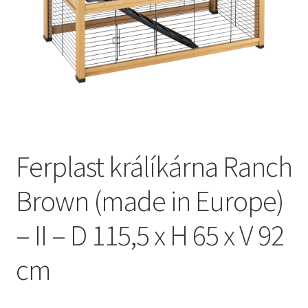
Concept for Life pro kočky — Krmivo pro každou životní
fázi
Feringa pro kočky — Lisované za studena a přírodní
Fontány pro kočky
Granule pro kočky
Ferplast králíkárna Ranch
Hill’s pro kočky — Veterinární a prémiová výživa
Brown (made in Europe)
Kočičí toalety
– II – D 115,5 x H 65 x V 92
Kočkolit
cm
Konzervy a kapsičky pro kočky