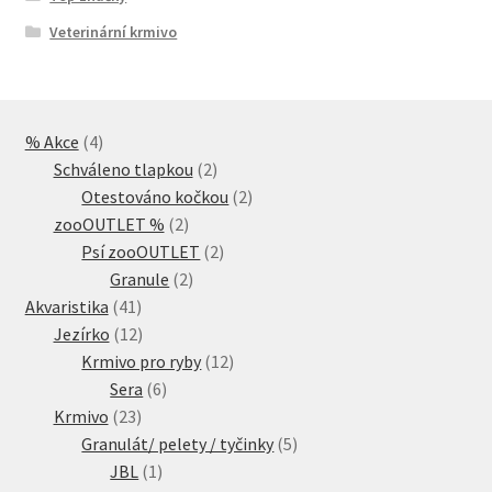
Veterinární krmivo
4
% Akce
4
produkty
2
Schváleno tlapkou
2
produkty
2
Otestováno kočkou
2
2
produkty
zooOUTLET %
2
produkty
2
Psí zooOUTLET
2
2
produkty
Granule
2
41
produkty
Akvaristika
41
produktů
12
Jezírko
12
produktů
12
Krmivo pro ryby
12
6
produktů
Sera
6
23
produktů
Krmivo
23
produktů
5
Granulát/ pelety / tyčinky
5
1
produktů
JBL
1