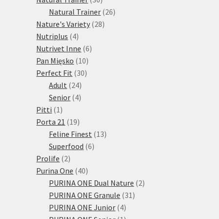
produktů
26
Natural Trainer
26
28
produktů
Nature's Variety
28
4
produktů
Nutriplus
4
produkty
6
Nutrivet Inne
6
10
produktů
Pan Mięsko
10
30
produktů
Perfect Fit
30
24
produktů
Adult
24
4
produktů
Senior
4
1
produkty
Pitti
1
produkt
19
Porta 21
19
produktů
13
Feline Finest
13
6
produktů
Superfood
6
2
produktů
Prolife
2
produkty
40
Purina One
40
produktů
2
PURINA ONE Dual Nature
2
31
produkty
PURINA ONE Granule
31
4
produktů
PURINA ONE Junior
4
produkty
1