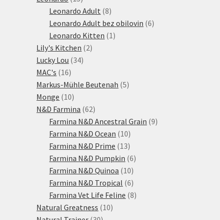
produktů
8
Leonardo Adult
8
produktů
6
Leonardo Adult bez obilovin
6
1
produktů
Leonardo Kitten
1
2
produkt
Lily's Kitchen
2
34
produkty
Lucky Lou
34
16
produktů
MAC's
16
produktů
5
Markus-Mühle Beutenah
5
10
produktů
Monge
10
produktů
62
N&D Farmina
62
produktů
9
Farmina N&D Ancestral Grain
9
10
produktů
Farmina N&D Ocean
10
13
produktů
Farmina N&D Prime
13
produktů
6
Farmina N&D Pumpkin
6
10
produktů
Farmina N&D Quinoa
10
produktů
6
Farmina N&D Tropical
6
produktů
8
Farmina Vet Life Feline
8
10
produktů
Natural Greatness
10
30
produktů
Natural Trainer
30