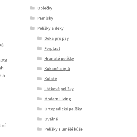
Oblečky
Pamlsky
Pelíšky a deky
Deka pro psy
ká
Ferplast
Hranaté pelíšky
luxe
ah
Kukaně a iglů
e a
Kulaté
Látkové pelíšky
Modern Living
Ortopedické pelíšky
Oválné
tní
Pelíšky z umělé kůže