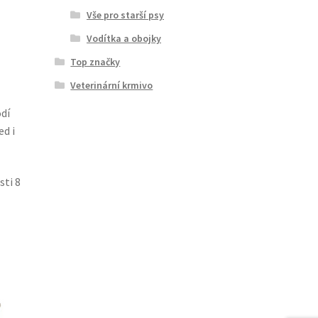
Vše pro starší psy
Vodítka a obojky
Top značky
Veterinární krmivo
odí
ed i
sti 8