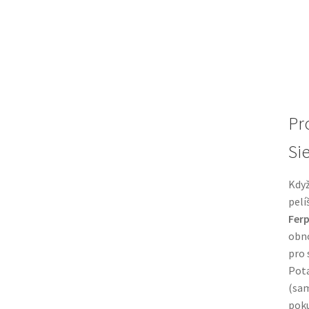
Pr
Sie
Když
pelí
Ferp
obno
pro 
Pota
(sam
poku