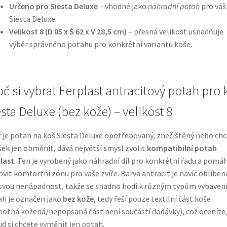
Určeno pro Siesta Deluxe
– vhodné jako
náhradní potah
pro váš
Siesta Deluxe.
Velikost 8 (D 85 x Š 62 x V 28,5 cm)
– přesná velikost usnadňuje
výběr správného potahu pro konkrétní variantu koše.
oč si vybrat Ferplast antracitový potah pro 
sta Deluxe (bez kože) – velikost 8
 je potah na koš Siesta Deluxe opotřebovaný, znečištěný nebo ch
šek jen obměnit, dává největší smysl zvolit
kompatibilní potah
last
. Ten je vyrobený jako náhradní díl pro konkrétní řadu a pomá
vit komfortní zónu pro vaše zvíře. Barva antracit je navíc oblíben
svou nenápadnost, takže se snadno hodí k různým typům vybavení
h je označen jako
bez kože
, tedy řeší pouze textilní část koše
otná kožená/nepopsaná část není součástí dodávky), což oceníte
d si chcete vyměnit jen potah.