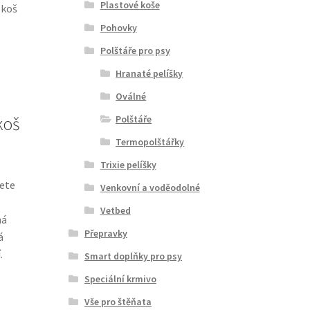
Plastové koše
 koš
Pohovky
Polštáře pro psy
Hranaté pelíšky
Oválné
Polštáře
koš
Termopolštářky
Trixie pelíšky
cete
Venkovní a voděodolné
Vetbed
há
Přepravky
á
.
Smart doplňky pro psy
Speciální krmivo
,
Vše pro štěňata