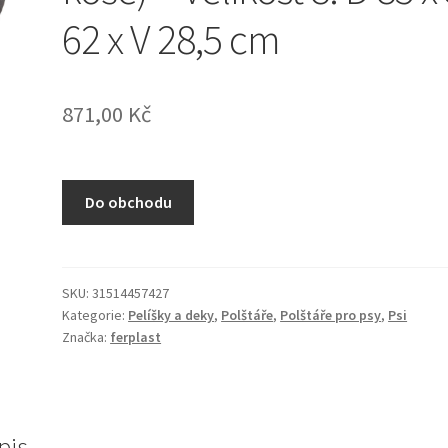
62 x V 28,5 cm
871,00
Kč
Do obchodu
SKU:
31514457427
Kategorie:
Pelíšky a deky
,
Polštáře
,
Polštáře pro psy
,
Psi
Značka:
ferplast
pis