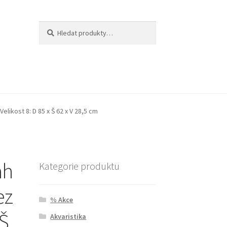
Hledat:
Hledat
elikost 8: D 85 x Š 62 x V 28,5 cm
ah
Kategorie produktu
ez
% Akce
 Š
Akvaristika