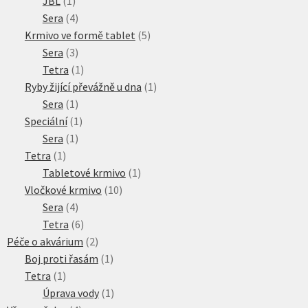
1
produktů
JBL
1
produkt
4
Sera
4
produkty
5
Krmivo ve formě tablet
5
3
produktů
Sera
3
produkty
1
Tetra
1
produkt
1
Ryby žijící převážně u dna
1
1
produkt
Sera
1
produkt
1
Speciální
1
1
produkt
Sera
1
1
produkt
Tetra
1
produkt
1
Tabletové krmivo
1
10
produkt
Vločkové krmivo
10
4
produktů
Sera
4
produkty
6
Tetra
6
produktů
2
Péče o akvárium
2
produkty
1
Boj proti řasám
1
1
produkt
Tetra
1
produkt
1
Úprava vody
1