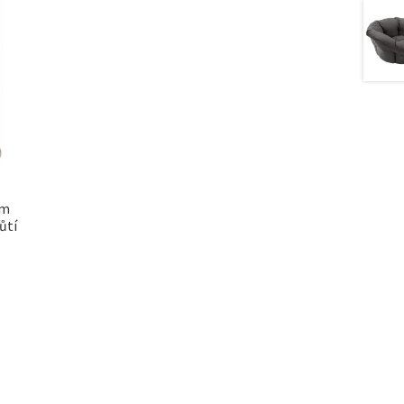
rm
ůtí