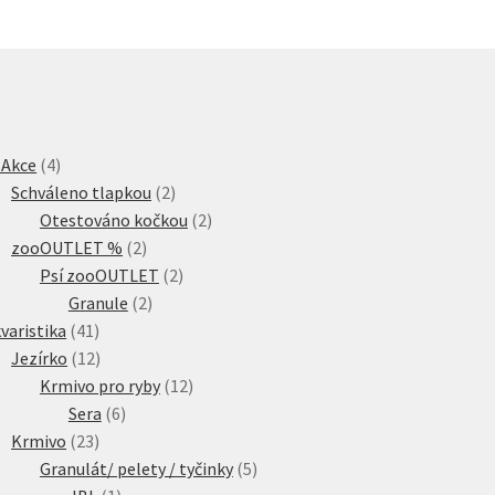
4
 Akce
4
produkty
2
Schváleno tlapkou
2
produkty
2
Otestováno kočkou
2
2
produkty
zooOUTLET %
2
produkty
2
Psí zooOUTLET
2
2
produkty
Granule
2
41
produkty
varistika
41
produktů
12
Jezírko
12
produktů
12
Krmivo pro ryby
12
6
produktů
Sera
6
23
produktů
Krmivo
23
produktů
5
Granulát/ pelety / tyčinky
5