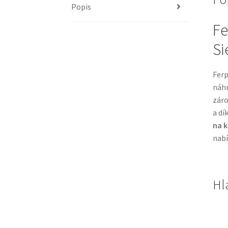
Popis
Fe
Si
Ferp
náhr
záro
a dí
na k
nabí
Hl