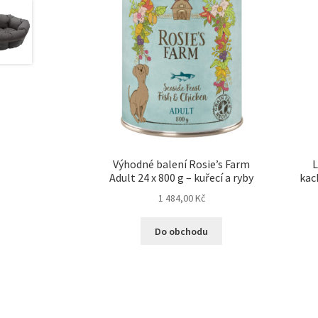
Výhodné balení Rosie’s Farm
L
Adult 24 x 800 g – kuřecí a ryby
kac
1 484,00
Kč
Do obchodu