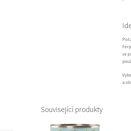
Id
Pota
Ferp
se p
použ
Vybe
a ob
Související produkty