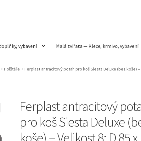
doplňky, vybavení
Malá zvířata — Klece, krmivo, vybavení
rmivo, vybavení
Můj účet
Obchod
Pokladna
Vše pro kočky
Polštáře
Ferplast antracitový potah pro koš Siesta Deluxe (bez koše) – V
Ferplast antracitový pot
pro koš Siesta Deluxe (b
koše) – Velikost 8: D 85 x