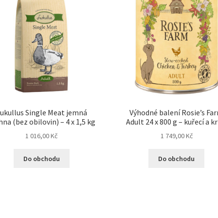
ukullus Single Meat jemná
Výhodné balení Rosie’s Fa
hna (bez obilovin) – 4 x 1,5 kg
Adult 24 x 800 g – kuřecí a kr
1 016,00
Kč
1 749,00
Kč
Do obchodu
Do obchodu