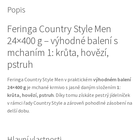
Popis
Bozita pro psy — Švédské krmivo s nordickou kvalitou
Feringa Country Style Men
Brit pro psy
24×400 g – výhodné balení s
Granule pro psy
mchaním 1: krůta, hovězí,
pstruh
Natural Trainer pro psy — Italské krmivo s
přírodními složkami
Feringa Country Style Men v praktickém
výhodném balení
24×400 g
je mchané krmivo s jasně daným složením
1:
Happy Dog — Německá kvalita a přirozené složení
krůta, hovězí, pstruh
. Díky tomu získáte pestrý jídelníček
v rámci řady Country Style a zároveň pohodlné zásobení na
Hill’s pro psy
delší dobu.
Hračky pro psy
Hlavní vlastnosti
Konzervy a kapsičky pro psy