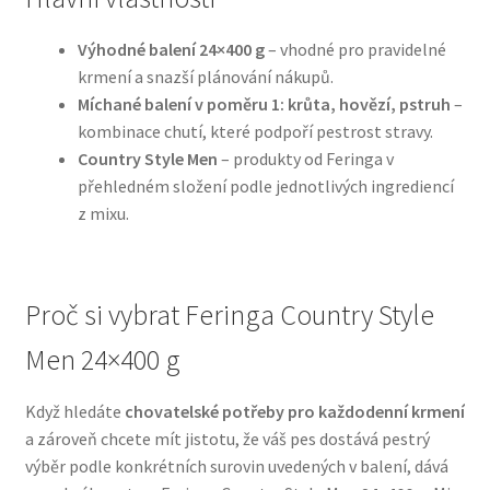
Výhodné balení 24×400 g
– vhodné pro pravidelné
N&D Farmina pro psy — Italské holistic krmivo
krmení a snazší plánování nákupů.
Míchané balení v poměru 1: krůta, hovězí, pstruh
–
Oblečky pro psy
kombinace chutí, které podpoří pestrost stravy.
Country Style Men
– produkty od Feringa v
Pamlsky pro psy
přehledném složení podle jednotlivých ingrediencí
z mixu.
Pelíšky pro psy
Ortopedické pelíšky
Proč si vybrat Feringa Country Style
Přepravky pro psy
Men 24×400 g
Purizon pro psy — Vysoký obsah masa, bez obilovin
Když hledáte
chovatelské potřeby pro každodenní krmení
a zároveň chcete mít jistotu, že váš pes dostává pestrý
Royal Canin pro psy
výběr podle konkrétních surovin uvedených v balení, dává