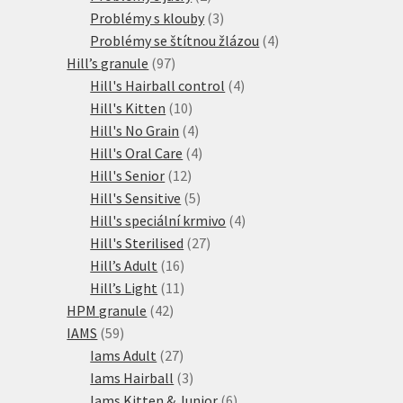
produkty
3
Problémy s klouby
3
produkty
4
Problémy se štítnou žlázou
4
97
produkty
Hill’s granule
97
produktů
4
Hill's Hairball control
4
10
produkty
Hill's Kitten
10
produktů
4
Hill's No Grain
4
produkty
4
Hill's Oral Care
4
12
produkty
Hill's Senior
12
produktů
5
Hill's Sensitive
5
produktů
4
Hill's speciální krmivo
4
27
produkty
Hill's Sterilised
27
16
produktů
Hill’s Adult
16
produktů
11
Hill’s Light
11
42
produktů
HPM granule
42
59
produktů
IAMS
59
produktů
27
Iams Adult
27
produktů
3
Iams Hairball
3
produkty
6
Iams Kitten & Junior
6