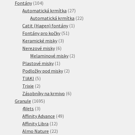
104
produkt
Fontány
104
produktů
27
Automatická krmítka
27
produktů
22
Automatická krmítka
22
1
produktů
Catit (Hagen) fontány
1
51
produkt
Fontány pro kočky
51
3
produktů
Keramické misky
3
6
produkty
Nerezové misky
6
produktů
2
Melaminové misky
2
1
produkty
Plastové misky
1
produkt
2
Podložky pod misky
2
5
produkty
TIAKI
5
2
produktů
Trixie
2
produkty
6
Zásobníky na krmivo
6
1695
produktů
Granule
1695
3
produktů
4Vets
3
produkty
49
Affinity Advance
49
12
produktů
Affinity Libra
12
produktů
22
Almo Nature
22