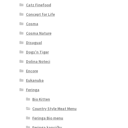
Catz Finefood
Concept for Life
Cosma
Cosma Nature
Disugual
Dogs'n Tiger
Dolina Noteci
Encore
Eukanuba
Feringa
Bio Kitten
Country Style Meat Menu
Feringa Bio menu
Feringa kapsičky