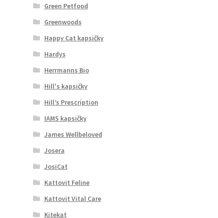
Green Petfood
Greenwoods
Happy Cat kapsičky
Hardys
Herrmanns Bio
Hill's kapsičky
Hill’s Prescription
IAMS kapsičky
James Wellbeloved
Josera
JosiCat
Kattovit Feline
Kattovit Vital Care
Kitekat