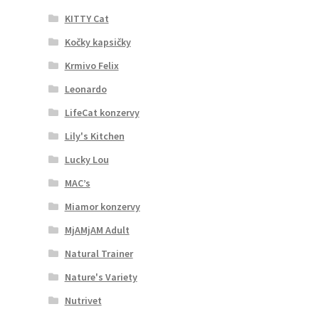
KITTY Cat
Kočky kapsičky
Krmivo Felix
Leonardo
LifeCat konzervy
Lily's Kitchen
Lucky Lou
MAC’s
Miamor konzervy
MjAMjAM Adult
Natural Trainer
Nature's Variety
Nutrivet