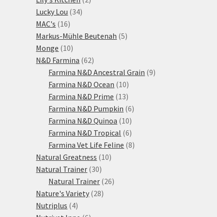
34
produkty
Lucky Lou
34
16
produktů
MAC's
16
produktů
5
Markus-Mühle Beutenah
5
10
produktů
Monge
10
produktů
62
N&D Farmina
62
produktů
9
Farmina N&D Ancestral Grain
9
10
produktů
Farmina N&D Ocean
10
13
produktů
Farmina N&D Prime
13
produktů
6
Farmina N&D Pumpkin
6
10
produktů
Farmina N&D Quinoa
10
produktů
6
Farmina N&D Tropical
6
produktů
8
Farmina Vet Life Feline
8
10
produktů
Natural Greatness
10
30
produktů
Natural Trainer
30
produktů
26
Natural Trainer
26
28
produktů
Nature's Variety
28
4
produktů
Nutriplus
4
produkty
6