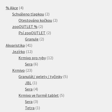
4
% Akce
4
produkty
2
Schváleno tlapkou
2
produkty
2
Otestováno kočkou
2
2
produkty
zooOUTLET %
2
produkty
2
Psí zooOUTLET
2
2
produkty
Granule
2
41
produkty
Akvaristika
41
produktů
12
Jezírko
12
produktů
12
Krmivo pro ryby
12
6
produktů
Sera
6
23
produktů
Krmivo
23
produktů
5
Granulát/ pelety / tyčinky
5
1
produktů
JBL
1
produkt
4
Sera
4
produkty
5
Krmivo ve formě tablet
5
3
produktů
Sera
3
produkty
1
Tetra
1