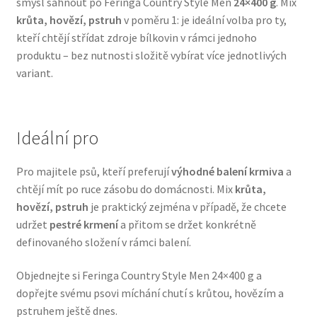
smysl sáhnout po Feringa Country Style Men
24×400 g
. Mix
Veterinární dieta pro psy
krůta, hovězí, pstruh
v poměru 1: je ideální volba pro ty,
kteří chtějí střídat zdroje bílkovin v rámci jednoho
produktu – bez nutnosti složitě vybírat více jednotlivých
Vodítka a obojky
variant.
Wolf of Wilderness
Ideální pro
Pro majitele psů, kteří preferují
výhodné balení krmiva
a
chtějí mít po ruce zásobu do domácnosti. Mix
krůta,
hovězí, pstruh
je praktický zejména v případě, že chcete
udržet
pestré krmení
a přitom se držet konkrétně
definovaného složení v rámci balení.
Objednejte si Feringa Country Style Men 24×400 g a
dopřejte svému psovi míchání chutí s krůtou, hovězím a
pstruhem ještě dnes.