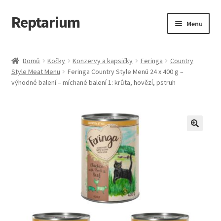
Reptarium
Přeskočit
Přejít
Menu
na
k
navigaci
obsahu
Úvodní stránka
webu
Domů
Kočky
Konzervy a kapsičky
Feringa
Country
Style Meat Menu
Feringa Country Style Menü 24 x 400 g –
Košík
výhodné balení – míchané balení 1: krůta, hovězí, pstruh
Malá zvířata — Klece, krmivo, vybavení
Můj účet
Obchod
Pokladna
Vše pro kočky