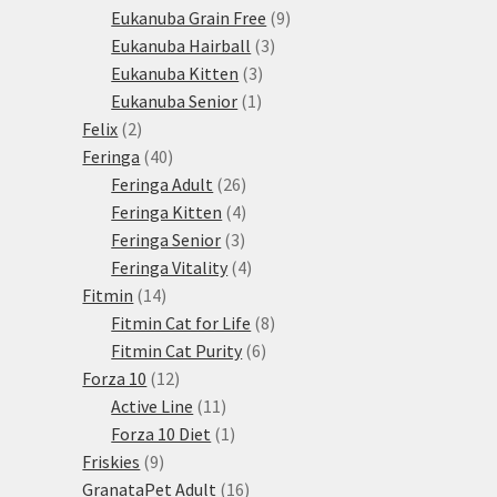
produktů
9
Eukanuba Grain Free
9
3
produktů
Eukanuba Hairball
3
3
produkty
Eukanuba Kitten
3
1
produkty
Eukanuba Senior
1
2
produkt
Felix
2
produkty
40
Feringa
40
produktů
26
Feringa Adult
26
produktů
4
Feringa Kitten
4
3
produkty
Feringa Senior
3
produkty
4
Feringa Vitality
4
14
produkty
Fitmin
14
produktů
8
Fitmin Cat for Life
8
6
produktů
Fitmin Cat Purity
6
12
produktů
Forza 10
12
produktů
11
Active Line
11
produktů
1
Forza 10 Diet
1
9
produkt
Friskies
9
produktů
16
GranataPet Adult
16