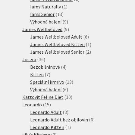
1
produktů
Iams Naturally
1
13
produkt
Iams Senior
13
produktů
9
Výhodná balení
9
produktů
9
James Wellbeloved
9
produktů
6
James Wellbeloved Adult
6
produktů
1
James Wellbeloved Kitten
1
2
produkt
James Wellbeloved Senior
2
36
produkty
Josera
36
produktů
4
Bezobilninové
4
7
produkty
Kitten
7
produktů
13
Speciální krmivo
13
6
produktů
Výhodná balení
6
produktů
10
Kattovit Feline Diet
10
15
produktů
Leonardo
15
produktů
8
Leonardo Adult
8
produktů
6
Leonardo Adult bez obilovin
6
1
produktů
Leonardo Kitten
1
2
produkt
Lily's Kitchen
2