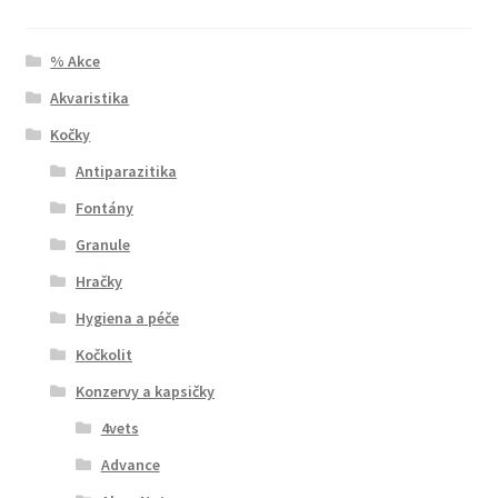
% Akce
Akvaristika
Kočky
Antiparazitika
Fontány
Granule
Hračky
Hygiena a péče
Kočkolit
Konzervy a kapsičky
4vets
Advance