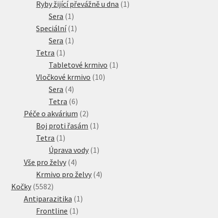
produkt
1
Ryby žijící převážně u dna
1
1
produkt
Sera
1
produkt
1
Speciální
1
1
produkt
Sera
1
1
produkt
Tetra
1
produkt
1
Tabletové krmivo
1
10
produkt
Vločkové krmivo
10
4
produktů
Sera
4
produkty
6
Tetra
6
produktů
2
Péče o akvárium
2
produkty
1
Boj proti řasám
1
1
produkt
Tetra
1
produkt
1
Úprava vody
1
4
produkt
Vše pro želvy
4
produkty
4
Krmivo pro želvy
4
5582
produkty
Kočky
5582
produktů
1
Antiparazitika
1
1
produkt
Frontline
1