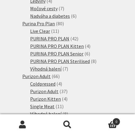
produkty
4
Ledviny
4
produkty
7
Močové cesty
7
produktů
6
Nadváha a diabetes
6
80
produktů
Purina Pro Plan
80
11
produktů
Live Clear
11
produktů
42
PURINA PRO PLAN
42
produktů
4
PURINA PRO PLAN Kitten
4
6
produkty
PURINA PRO PLAN Senior
6
produktů
8
PURINA PRO PLAN Sterilised
8
7
produktů
Výhodná balení
7
66
produktů
Purizon Adult
66
produktů
4
Coldpressed
4
produkty
37
Purizon Adult
37
produktů
4
Purizon Kitten
4
11
produkty
Single Meat
11
produktů
8
Výhodné balení
8
6
produktů
Rosie's Farm
6
0
6
produktů
Hledat:
Hledat
Adult
6