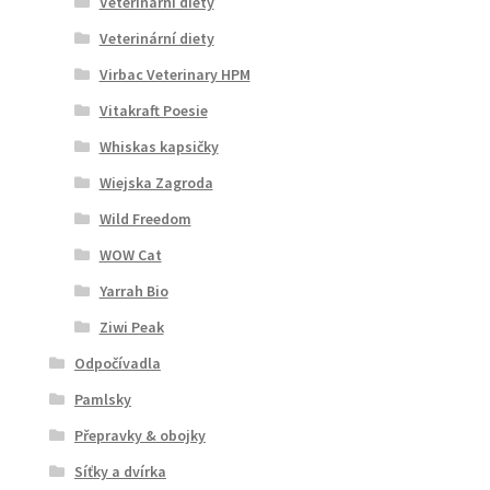
Veterinární diety
Veterinární diety
Virbac Veterinary HPM
Vitakraft Poesie
Whiskas kapsičky
Wiejska Zagroda
Wild Freedom
WOW Cat
Yarrah Bio
Ziwi Peak
Odpočívadla
Pamlsky
Přepravky & obojky
Síťky a dvírka