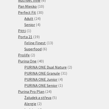
Nutrivet Inne
6
10
produktů
Pan Mięsko
10
30
produktů
Perfect Fit
30
24
produktů
Adult
24
4
produktů
Senior
4
1
produkty
Pitti
1
produkt
19
Porta 21
19
produktů
13
Feline Finest
13
6
produktů
Superfood
6
2
produktů
Prolife
2
produkty
40
Purina One
40
produktů
2
PURINA ONE Dual Nature
2
31
produkty
PURINA ONE Granule
31
4
produktů
PURINA ONE Junior
4
produkty
1
PURINA ONE Senior
1
24
produkt
Purina Pro Plan
24
produktů
5
Žaludek a střeva
5
2
produktů
Alergie
2