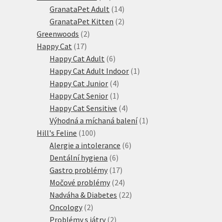
produktů
14
GranataPet Adult
14
produktů
2
GranataPet Kitten
2
2
produkty
Greenwoods
2
17
produkty
Happy Cat
17
produktů
6
Happy Cat Adult
6
produktů
1
Happy Cat Adult Indoor
1
4
produkt
Happy Cat Junior
4
produkty
1
Happy Cat Senior
1
produkt
4
Happy Cat Sensitive
4
produkty
1
Výhodná a míchaná balení
1
100
produkt
Hill's Feline
100
produktů
6
Alergie a intolerance
6
6
produktů
Dentální hygiena
6
produktů
17
Gastro problémy
17
produktů
24
Močové problémy
24
produktů
22
Nadváha & Diabetes
22
2
produktů
Oncology
2
produkty
2
Problémy s játry
2