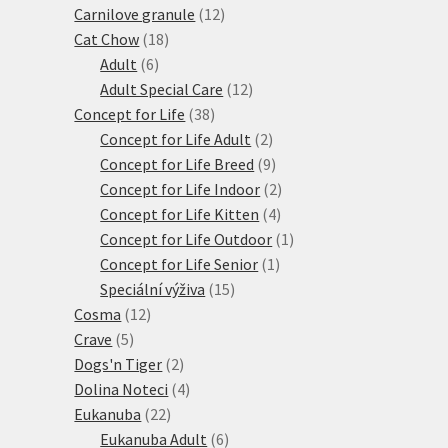
12
produkty
Carnilove granule
12
18
produktů
Cat Chow
18
6
produktů
Adult
6
produktů
12
Adult Special Care
12
38
produktů
Concept for Life
38
produktů
2
Concept for Life Adult
2
produkty
9
Concept for Life Breed
9
produktů
2
Concept for Life Indoor
2
4
produkty
Concept for Life Kitten
4
produkty
1
Concept for Life Outdoor
1
1
produkt
Concept for Life Senior
1
15
produkt
Speciální výživa
15
12
produktů
Cosma
12
5
produktů
Crave
5
produktů
2
Dogs'n Tiger
2
produkty
4
Dolina Noteci
4
22
produkty
Eukanuba
22
produktů
6
Eukanuba Adult
6