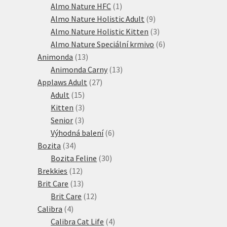
produktů
1
Almo Nature HFC
1
produkt
9
Almo Nature Holistic Adult
9
produktů
3
Almo Nature Holistic Kitten
3
produkty
6
Almo Nature Speciální krmivo
6
13
produktů
Animonda
13
produktů
13
Animonda Carny
13
27
produktů
Applaws Adult
27
15
produktů
Adult
15
produktů
3
Kitten
3
3
produkty
Senior
3
produkty
6
Výhodná balení
6
34
produktů
Bozita
34
produktů
30
Bozita Feline
30
12
produktů
Brekkies
12
produktů
13
Brit Care
13
produktů
12
Brit Care
12
4
produktů
Calibra
4
produkty
4
Calibra Cat Life
4