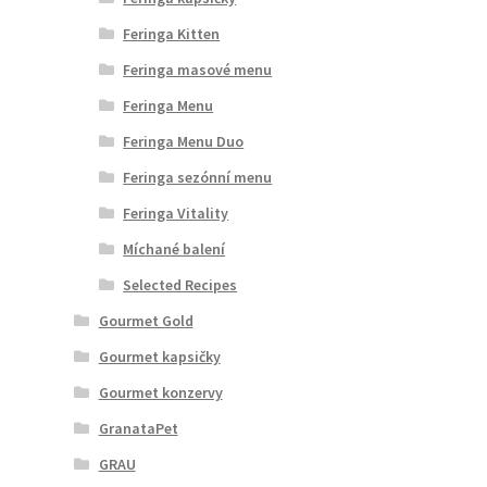
Feringa Kitten
Feringa masové menu
Feringa Menu
Feringa Menu Duo
Feringa sezónní menu
Feringa Vitality
Míchané balení
Selected Recipes
Gourmet Gold
Gourmet kapsičky
Gourmet konzervy
GranataPet
GRAU