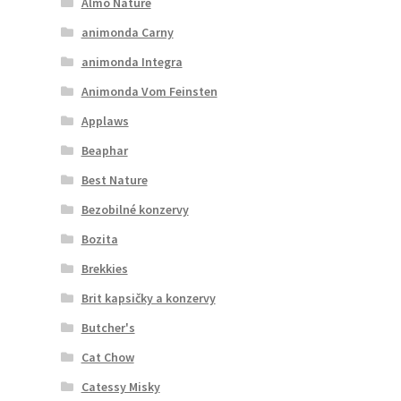
Almo Nature
animonda Carny
animonda Integra
Animonda Vom Feinsten
Applaws
Beaphar
Best Nature
Bezobilné konzervy
Bozita
Brekkies
Brit kapsičky a konzervy
Butcher's
Cat Chow
Catessy Misky