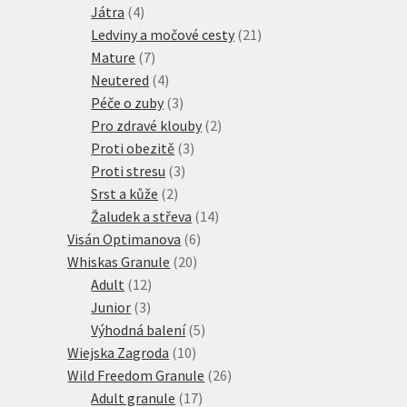
4
produkty
Játra
4
produkty
21
Ledviny a močové cesty
21
7
produktů
Mature
7
produktů
4
Neutered
4
produkty
3
Péče o zuby
3
produkty
2
Pro zdravé klouby
2
3
produkty
Proti obezitě
3
3
produkty
Proti stresu
3
2
produkty
Srst a kůže
2
produkty
14
Žaludek a střeva
14
6
produktů
Visán Optimanova
6
20
produktů
Whiskas Granule
20
12
produktů
Adult
12
3
produktů
Junior
3
produkty
5
Výhodná balení
5
10
produktů
Wiejska Zagroda
10
produktů
26
Wild Freedom Granule
26
17
produktů
Adult granule
17