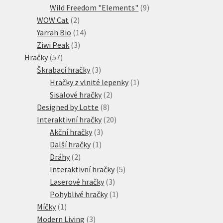
produktů
9
Wild Freedom "Elements"
9
2
produktů
WOW Cat
2
produkty
14
Yarrah Bio
14
3
produktů
Ziwi Peak
3
57
produkty
Hračky
57
produktů
3
Škrabací hračky
3
produkty
1
Hračky z vlnité lepenky
1
2
produkt
Sisalové hračky
2
8
produkty
Designed by Lotte
8
produktů
20
Interaktivní hračky
20
3
produktů
Akční hračky
3
1
produkty
Další hračky
1
2
produkt
Dráhy
2
produkty
5
Interaktivní hračky
5
3
produktů
Laserové hračky
3
produkty
1
Pohyblivé hračky
1
1
produkt
Míčky
1
produkt
3
Modern Living
3