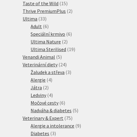
produktů
15
Taste of the Wild
15
produktů
2
Thrive PremiumPlus
2
33
produkty
Ultima
33
produktů
6
Adult
6
produktů
6
Speciální krmivo
6
2
produktů
Ultima Nature
2
produkty
19
Ultima Sterilised
19
5
produktů
Venandi Animal
5
produktů
24
Veterinární diety
24
produktů
3
Žaludek a střeva
3
4
produkty
Alergie
4
2
produkty
Játra
2
produkty
4
Ledviny
4
produkty
6
Močové cesty
6
produktů
5
Nadváha & diabetes
5
75
produktů
Veterinary & Expert
75
produktů
9
Alergie a intolerance
9
3
produktů
Diabetes
3