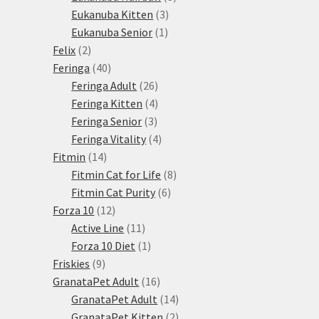
3
produkty
Eukanuba Kitten
3
1
produkty
Eukanuba Senior
1
2
produkt
Felix
2
produkty
40
Feringa
40
produktů
26
Feringa Adult
26
produktů
4
Feringa Kitten
4
3
produkty
Feringa Senior
3
produkty
4
Feringa Vitality
4
14
produkty
Fitmin
14
produktů
8
Fitmin Cat for Life
8
6
produktů
Fitmin Cat Purity
6
12
produktů
Forza 10
12
produktů
11
Active Line
11
produktů
1
Forza 10 Diet
1
9
produkt
Friskies
9
produktů
16
GranataPet Adult
16
produktů
14
GranataPet Adult
14
produktů
2
GranataPet Kitten
2