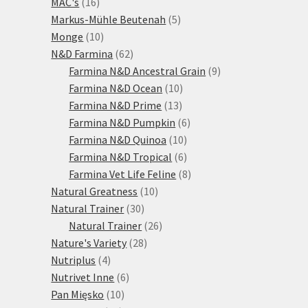
16
produktů
MAC's
16
produktů
5
Markus-Mühle Beutenah
5
10
produktů
Monge
10
produktů
62
N&D Farmina
62
produktů
9
Farmina N&D Ancestral Grain
9
10
produktů
Farmina N&D Ocean
10
13
produktů
Farmina N&D Prime
13
produktů
6
Farmina N&D Pumpkin
6
10
produktů
Farmina N&D Quinoa
10
produktů
6
Farmina N&D Tropical
6
produktů
8
Farmina Vet Life Feline
8
10
produktů
Natural Greatness
10
30
produktů
Natural Trainer
30
produktů
26
Natural Trainer
26
28
produktů
Nature's Variety
28
4
produktů
Nutriplus
4
produkty
6
Nutrivet Inne
6
10
produktů
Pan Mięsko
10