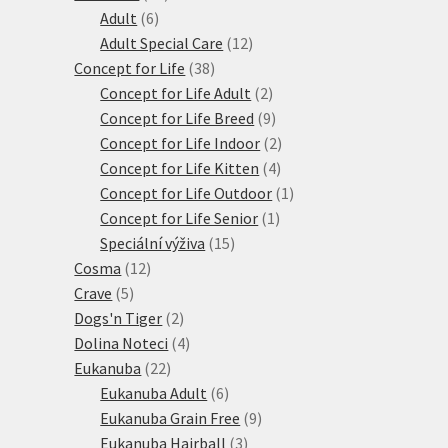
6
produktů
Adult
6
produktů
12
Adult Special Care
12
38
produktů
Concept for Life
38
produktů
2
Concept for Life Adult
2
produkty
9
Concept for Life Breed
9
produktů
2
Concept for Life Indoor
2
4
produkty
Concept for Life Kitten
4
produkty
1
Concept for Life Outdoor
1
1
produkt
Concept for Life Senior
1
15
produkt
Speciální výživa
15
12
produktů
Cosma
12
5
produktů
Crave
5
produktů
2
Dogs'n Tiger
2
produkty
4
Dolina Noteci
4
22
produkty
Eukanuba
22
produktů
6
Eukanuba Adult
6
produktů
9
Eukanuba Grain Free
9
3
produktů
Eukanuba Hairball
3