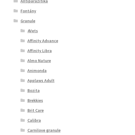
Antiparazitika
Fontány
Granule
4Vets
Affinity Advance
Affinity Libra
Almo Nature
Animonda
Applaws Adult
Bozita
Brekkies
Brit Care
Calibra
Carnilove granule