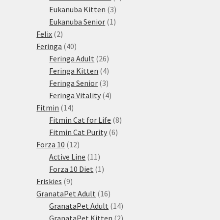
3
produkty
Eukanuba Kitten
3
1
produkty
Eukanuba Senior
1
2
produkt
Felix
2
produkty
40
Feringa
40
produktů
26
Feringa Adult
26
produktů
4
Feringa Kitten
4
3
produkty
Feringa Senior
3
produkty
4
Feringa Vitality
4
14
produkty
Fitmin
14
produktů
8
Fitmin Cat for Life
8
6
produktů
Fitmin Cat Purity
6
12
produktů
Forza 10
12
produktů
11
Active Line
11
produktů
1
Forza 10 Diet
1
9
produkt
Friskies
9
produktů
16
GranataPet Adult
16
produktů
14
GranataPet Adult
14
produktů
2
GranataPet Kitten
2