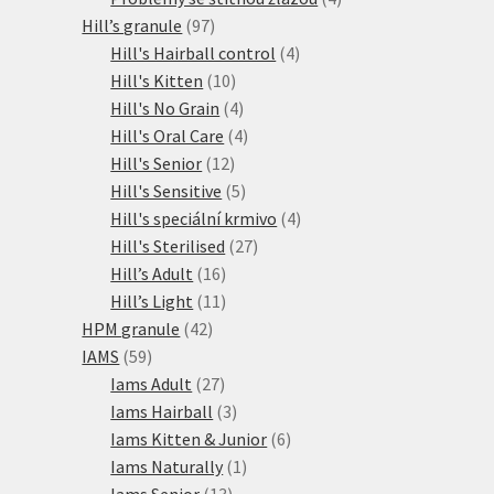
97
produkty
Hill’s granule
97
produktů
4
Hill's Hairball control
4
10
produkty
Hill's Kitten
10
produktů
4
Hill's No Grain
4
produkty
4
Hill's Oral Care
4
12
produkty
Hill's Senior
12
produktů
5
Hill's Sensitive
5
produktů
4
Hill's speciální krmivo
4
27
produkty
Hill's Sterilised
27
16
produktů
Hill’s Adult
16
produktů
11
Hill’s Light
11
42
produktů
HPM granule
42
59
produktů
IAMS
59
produktů
27
Iams Adult
27
produktů
3
Iams Hairball
3
produkty
6
Iams Kitten & Junior
6
1
produktů
Iams Naturally
1
13
produkt
Iams Senior
13