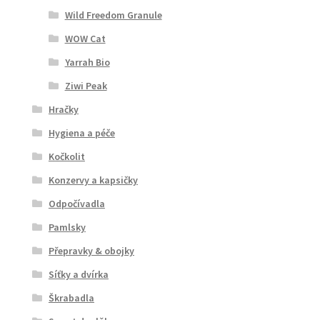
Wild Freedom Granule
WOW Cat
Yarrah Bio
Ziwi Peak
Hračky
Hygiena a péče
Kočkolit
Konzervy a kapsičky
Odpočívadla
Pamlsky
Přepravky & obojky
Síťky a dvírka
Škrabadla