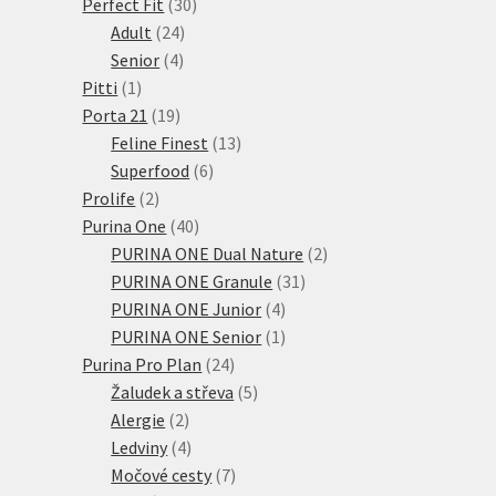
30
produktů
Perfect Fit
30
24
produktů
Adult
24
4
produktů
Senior
4
1
produkty
Pitti
1
produkt
19
Porta 21
19
produktů
13
Feline Finest
13
6
produktů
Superfood
6
2
produktů
Prolife
2
produkty
40
Purina One
40
produktů
2
PURINA ONE Dual Nature
2
31
produkty
PURINA ONE Granule
31
4
produktů
PURINA ONE Junior
4
produkty
1
PURINA ONE Senior
1
24
produkt
Purina Pro Plan
24
produktů
5
Žaludek a střeva
5
2
produktů
Alergie
2
produkty
4
Ledviny
4
produkty
7
Močové cesty
7