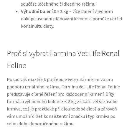
součást léčebného či dietního režimu.
Výhodné balení 3 × 2 kg
– více balení v jednom
N&D Farmina pro psy — Italské holistic krmivo
nákupu usnadní plánování krmení a pomůže udržet
kontinuitu diety.
Oblečky pro psy
Pamlsky pro psy
Proč si vybrat Farmina Vet Life Renal
Pelíšky pro psy
Feline
Ortopedické pelíšky
Pokud váš mazlíček potřebuje veterinární krmivo pro
podporu renálního režimu, Farmina Vet Life Renal Feline
Přepravky pro psy
představuje cílené řešení pro každodenní krmení. Díky
formátu výhodného balení 3 × 2 kg získáte větší zásobu
Purizon pro psy — Vysoký obsah masa, bez obilovin
krmiva, což je praktické při dlouhodobé dietě a zároveň
vám umožní držet konzistentní značku i typ krmiva po
celou dobu doporučeného režimu.
Royal Canin pro psy