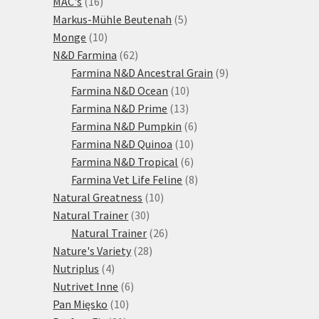
16
produktů
MAC's
16
produktů
5
Markus-Mühle Beutenah
5
10
produktů
Monge
10
produktů
62
N&D Farmina
62
produktů
9
Farmina N&D Ancestral Grain
9
10
produktů
Farmina N&D Ocean
10
13
produktů
Farmina N&D Prime
13
produktů
6
Farmina N&D Pumpkin
6
10
produktů
Farmina N&D Quinoa
10
produktů
6
Farmina N&D Tropical
6
produktů
8
Farmina Vet Life Feline
8
10
produktů
Natural Greatness
10
30
produktů
Natural Trainer
30
produktů
26
Natural Trainer
26
28
produktů
Nature's Variety
28
4
produktů
Nutriplus
4
produkty
6
Nutrivet Inne
6
10
produktů
Pan Mięsko
10