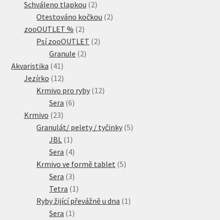
produkty
2
Schváleno tlapkou
2
produkty
2
Otestováno kočkou
2
2
produkty
zooOUTLET %
2
produkty
2
Psí zooOUTLET
2
2
produkty
Granule
2
41
produkty
Akvaristika
41
produktů
12
Jezírko
12
produktů
12
Krmivo pro ryby
12
6
produktů
Sera
6
23
produktů
Krmivo
23
produktů
5
Granulát/ pelety / tyčinky
5
1
produktů
JBL
1
produkt
4
Sera
4
produkty
5
Krmivo ve formě tablet
5
3
produktů
Sera
3
produkty
1
Tetra
1
produkt
1
Ryby žijící převážně u dna
1
1
produkt
Sera
1