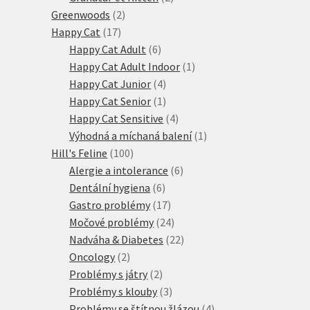
2
produkty
Greenwoods
2
17
produkty
Happy Cat
17
produktů
6
Happy Cat Adult
6
produktů
1
Happy Cat Adult Indoor
1
4
produkt
Happy Cat Junior
4
produkty
1
Happy Cat Senior
1
produkt
4
Happy Cat Sensitive
4
produkty
1
Výhodná a míchaná balení
1
100
produkt
Hill's Feline
100
produktů
6
Alergie a intolerance
6
6
produktů
Dentální hygiena
6
produktů
17
Gastro problémy
17
produktů
24
Močové problémy
24
produktů
22
Nadváha & Diabetes
22
2
produktů
Oncology
2
produkty
2
Problémy s játry
2
produkty
3
Problémy s klouby
3
produkty
4
Problémy se štítnou žlázou
4