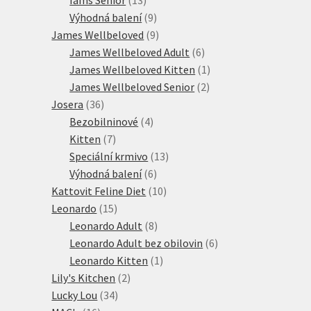
produktů
9
Výhodná balení
9
produktů
9
James Wellbeloved
9
produktů
6
James Wellbeloved Adult
6
produktů
1
James Wellbeloved Kitten
1
2
produkt
James Wellbeloved Senior
2
36
produkty
Josera
36
produktů
4
Bezobilninové
4
7
produkty
Kitten
7
produktů
13
Speciální krmivo
13
6
produktů
Výhodná balení
6
produktů
10
Kattovit Feline Diet
10
15
produktů
Leonardo
15
produktů
8
Leonardo Adult
8
produktů
6
Leonardo Adult bez obilovin
6
1
produktů
Leonardo Kitten
1
2
produkt
Lily's Kitchen
2
34
produkty
Lucky Lou
34