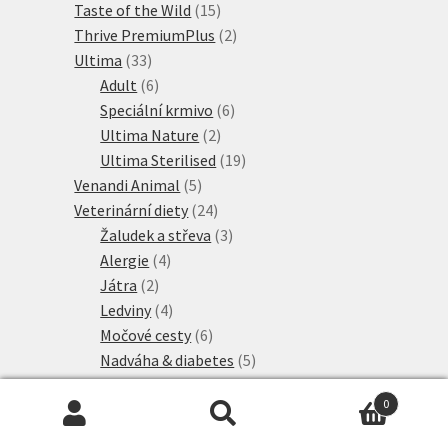
produktů
15
Taste of the Wild
15
produktů
2
Thrive PremiumPlus
2
33
produkty
Ultima
33
produktů
6
Adult
6
produktů
6
Speciální krmivo
6
2
produktů
Ultima Nature
2
produkty
19
Ultima Sterilised
19
5
produktů
Venandi Animal
5
produktů
24
Veterinární diety
24
produktů
3
Žaludek a střeva
3
4
produkty
Alergie
4
2
produkty
Játra
2
produkty
4
Ledviny
4
produkty
6
Močové cesty
6
produktů
5
Nadváha & diabetes
5
75
produktů
Veterinary & Expert
75
0
produktů
9
Alergie a intolerance
9
Hledat:
Hledat
3
produktů
Diabetes
3