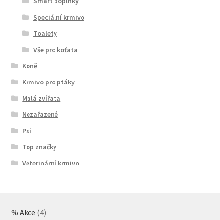
Smart doplňky
Speciální krmivo
Toalety
Vše pro koťata
Koně
Krmivo pro ptáky
Malá zvířata
Nezařazené
Psi
Top značky
Veterinární krmivo
4
% Akce
4