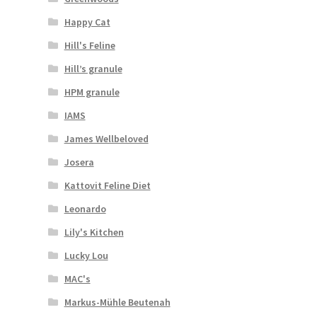
Happy Cat
Hill's Feline
Hill’s granule
HPM granule
IAMS
James Wellbeloved
Josera
Kattovit Feline Diet
Leonardo
Lily's Kitchen
Lucky Lou
MAC's
Markus-Mühle Beutenah