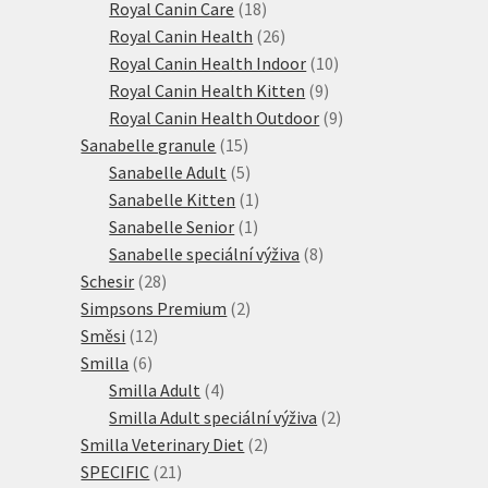
18
produktů
Royal Canin Care
18
produktů
26
Royal Canin Health
26
produktů
10
Royal Canin Health Indoor
10
9
produktů
Royal Canin Health Kitten
9
produktů
9
Royal Canin Health Outdoor
9
15
produktů
Sanabelle granule
15
produktů
5
Sanabelle Adult
5
produktů
1
Sanabelle Kitten
1
1
produkt
Sanabelle Senior
1
produkt
8
Sanabelle speciální výživa
8
28
produktů
Schesir
28
produktů
2
Simpsons Premium
2
12
produkty
Směsi
12
6
produktů
Smilla
6
produktů
4
Smilla Adult
4
produkty
2
Smilla Adult speciální výživa
2
2
produkty
Smilla Veterinary Diet
2
21
produkty
SPECIFIC
21