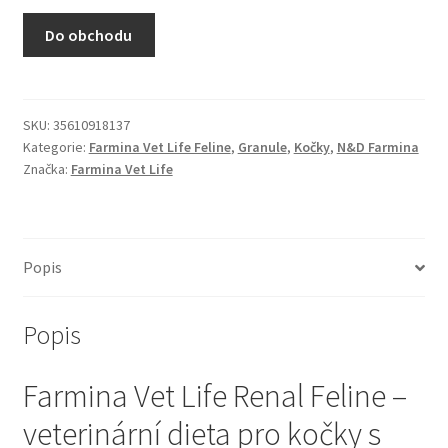
N&D Farmina pro kočky — Italské holistic krmivo
Do obchodu
Odpočívadla pro kočky
Pamlsky pro kočky
SKU:
35610918137
Kategorie:
Farmina Vet Life Feline
,
Granule
,
Kočky
,
N&D Farmina
Značka:
Farmina Vet Life
Purizon pro kočky
Royal Canin pro kočky
Popis
Škrabadla pro kočky
Popis
Veterinární dieta pro kočky
Farmina Vet Life Renal Feline –
Vše pro psy — Krmivo, doplňky, vybavení
veterinární dieta pro kočky s
Boudy a výběhy