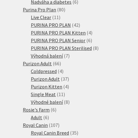
produktů
6
Nadváha a diabetes
6
80
produktů
Purina Pro Plan
80
11
produktů
Live Clear
11
produktů
42
PURINA PRO PLAN
42
produktů
4
PURINA PRO PLAN Kitten
4
6
produkty
PURINA PRO PLAN Senior
6
produktů
8
PURINA PRO PLAN Sterilised
8
7
produktů
Výhodná balení
7
66
produktů
Purizon Adult
66
produktů
4
Coldpressed
4
produkty
37
Purizon Adult
37
produktů
4
Purizon Kitten
4
11
produkty
Single Meat
11
produktů
8
Výhodné balení
8
6
produktů
Rosie's Farm
6
6
produktů
Adult
6
produktů
107
Royal Canin
107
produktů
35
Royal Canin Breed
35