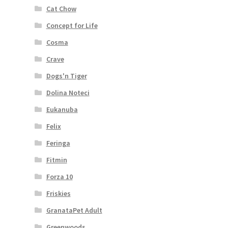
Cat Chow
Concept for Life
Cosma
Crave
Dogs'n Tiger
Dolina Noteci
Eukanuba
Felix
Feringa
Fitmin
Forza 10
Friskies
GranataPet Adult
Greenwoods