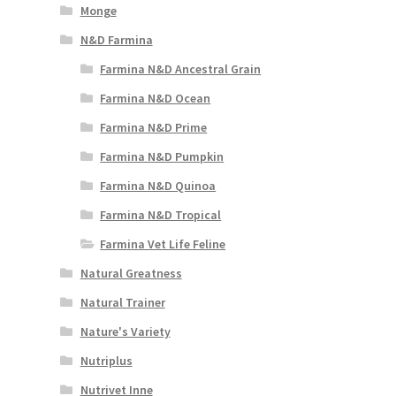
Monge
N&D Farmina
Farmina N&D Ancestral Grain
Farmina N&D Ocean
Farmina N&D Prime
Farmina N&D Pumpkin
Farmina N&D Quinoa
Farmina N&D Tropical
Farmina Vet Life Feline
Natural Greatness
Natural Trainer
Nature's Variety
Nutriplus
Nutrivet Inne