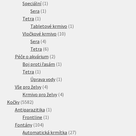
produkt
1
Speciální
1
1
produkt
Sera
1
1
produkt
Tetra
1
produkt
1
Tabletové krmivo
1
10
produkt
Vločkové krmivo
10
4
produktů
Sera
4
produkty
6
Tetra
6
produktů
2
Péče o akvárium
2
produkty
1
Boj proti řasám
1
1
produkt
Tetra
1
produkt
1
Úprava vody
1
4
produkt
Vše pro želvy
4
produkty
4
Krmivo pro želvy
4
5582
produkty
Kočky
5582
produktů
1
Antiparazitika
1
1
produkt
Frontline
1
104
produkt
Fontány
104
produktů
27
Automatická krmítka
27