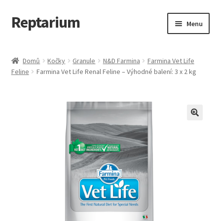
Reptarium
Přeskočit
Přejít
Menu
na
k
navigaci
obsahu
Úvodní stránka
webu
Domů
Kočky
Granule
N&D Farmina
Farmina Vet Life
Feline
Farmina Vet Life Renal Feline – Výhodné balení: 3 x 2 kg
Košík
Malá zvířata — Klece, krmivo, vybavení
Můj účet
Obchod
Pokladna
Vše pro kočky