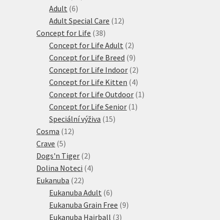
6
produktů
Adult
6
produktů
12
Adult Special Care
12
38
produktů
Concept for Life
38
produktů
2
Concept for Life Adult
2
produkty
9
Concept for Life Breed
9
produktů
2
Concept for Life Indoor
2
4
produkty
Concept for Life Kitten
4
produkty
1
Concept for Life Outdoor
1
1
produkt
Concept for Life Senior
1
15
produkt
Speciální výživa
15
12
produktů
Cosma
12
5
produktů
Crave
5
produktů
2
Dogs'n Tiger
2
produkty
4
Dolina Noteci
4
22
produkty
Eukanuba
22
produktů
6
Eukanuba Adult
6
produktů
9
Eukanuba Grain Free
9
3
produktů
Eukanuba Hairball
3