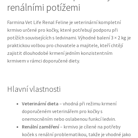
renálními potížemi
Bozita pro psy — Švédské krmivo s nordickou kvalitou
Farmina Vet Life Renal Feline je veterinární kompletní
krmivo určené pro kočky, které potřebují podporu při
Brit pro psy
potížích souvisejících s ledvinami. Výhodné balení 3 × 2 kg je
praktickou volbou pro chovatele a majitele, kteří chtějí
Granule pro psy
zajistit dlouhodobé krmení jedním konzistentním
krmivem v rámci doporučené diety.
Natural Trainer pro psy — Italské krmivo s
přírodními složkami
Hlavní vlastnosti
Happy Dog — Německá kvalita a přirozené složení
Veterinární dieta
– vhodná při režimu krmení
Hill’s pro psy
doporučeném veterinářem pro kočky s
onemocněním nebo oslabenou funkcí ledvin.
Hračky pro psy
Renální zaměření
– krmivo je cílené na potřeby
koček s renální problematikou, takže je vhodné jako
Konzervy a kapsičky pro psy