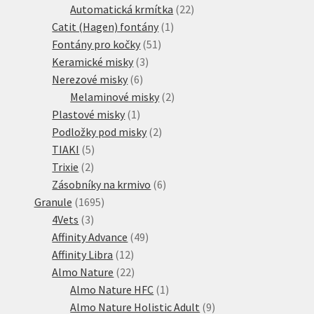
produktů
22
Automatická krmítka
22
1
produktů
Catit (Hagen) fontány
1
51
produkt
Fontány pro kočky
51
3
produktů
Keramické misky
3
6
produkty
Nerezové misky
6
produktů
2
Melaminové misky
2
1
produkty
Plastové misky
1
produkt
2
Podložky pod misky
2
5
produkty
TIAKI
5
2
produktů
Trixie
2
produkty
6
Zásobníky na krmivo
6
1695
produktů
Granule
1695
3
produktů
4Vets
3
produkty
49
Affinity Advance
49
12
produktů
Affinity Libra
12
produktů
22
Almo Nature
22
produktů
1
Almo Nature HFC
1
produkt
9
Almo Nature Holistic Adult
9