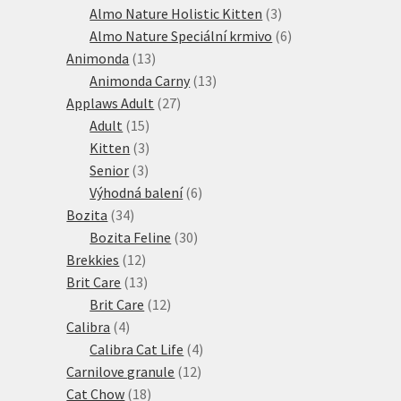
produktů
3
Almo Nature Holistic Kitten
3
produkty
6
Almo Nature Speciální krmivo
6
13
produktů
Animonda
13
produktů
13
Animonda Carny
13
27
produktů
Applaws Adult
27
15
produktů
Adult
15
produktů
3
Kitten
3
3
produkty
Senior
3
produkty
6
Výhodná balení
6
34
produktů
Bozita
34
produktů
30
Bozita Feline
30
12
produktů
Brekkies
12
produktů
13
Brit Care
13
produktů
12
Brit Care
12
4
produktů
Calibra
4
produkty
4
Calibra Cat Life
4
12
produkty
Carnilove granule
12
18
produktů
Cat Chow
18