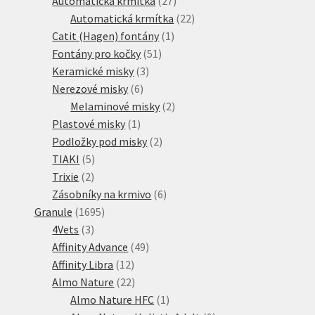
Automatická krmítka
27
produktů
22
Automatická krmítka
22
1
produktů
Catit (Hagen) fontány
1
51
produkt
Fontány pro kočky
51
3
produktů
Keramické misky
3
6
produkty
Nerezové misky
6
produktů
2
Melaminové misky
2
1
produkty
Plastové misky
1
produkt
2
Podložky pod misky
2
5
produkty
TIAKI
5
2
produktů
Trixie
2
produkty
6
Zásobníky na krmivo
6
1695
produktů
Granule
1695
3
produktů
4Vets
3
produkty
49
Affinity Advance
49
12
produktů
Affinity Libra
12
produktů
22
Almo Nature
22
produktů
1
Almo Nature HFC
1