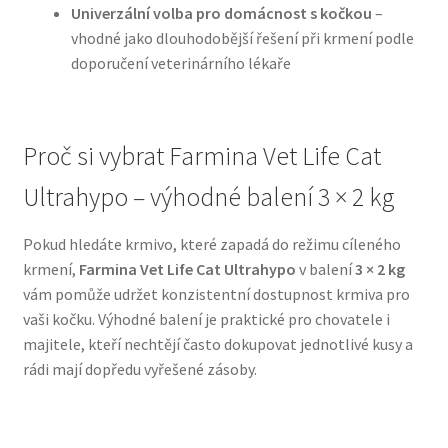
Univerzální volba pro domácnost s kočkou
–
vhodné jako dlouhodobější řešení při krmení podle
N&D Farmina pro psy — Italské holistic krmivo
doporučení veterinárního lékaře
Oblečky pro psy
Proč si vybrat Farmina Vet Life Cat
Pamlsky pro psy
Ultrahypo – výhodné balení 3 × 2 kg
Pelíšky pro psy
Pokud hledáte krmivo, které zapadá do režimu cíleného
Ortopedické pelíšky
krmení,
Farmina Vet Life Cat Ultrahypo
v balení
3 × 2 kg
vám pomůže udržet konzistentní dostupnost krmiva pro
Přepravky pro psy
vaši kočku. Výhodné balení je praktické pro chovatele i
majitele, kteří nechtějí často dokupovat jednotlivé kusy a
Purizon pro psy — Vysoký obsah masa, bez obilovin
rádi mají dopředu vyřešené zásoby.
Royal Canin pro psy