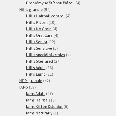
produkty
4
Problémy se štítnou žlázou
4
97
produkty
Hill’s granule
97
produktů
4
Hill's Hairball control
4
10
produkty
Hill's Kitten
10
produktů
4
Hill's No Grain
4
produkty
4
Hill's Oral Care
4
12
produkty
Hill's Senior
12
produktů
5
Hill's Sensitive
5
produktů
4
Hill's speciální krmivo
4
27
produkty
Hill's Sterilised
27
16
produktů
Hill’s Adult
16
produktů
11
Hill’s Light
11
42
produktů
HPM granule
42
59
produktů
IAMS
59
produktů
27
Iams Adult
27
produktů
3
Iams Hairball
3
produkty
6
Iams Kitten & Junior
6
1
produktů
Iams Naturally
1