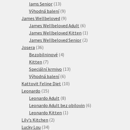
13
produkt
Iams Senior
13
produktů
9
Výhodná balení
9
produktů
9
James Wellbeloved
9
produktů
6
James Wellbeloved Adult
6
produktů
1
James Wellbeloved Kitten
1
2
produkt
James Wellbeloved Senior
2
36
produkty
Josera
36
produktů
4
Bezobilninové
4
7
produkty
Kitten
7
produktů
13
Speciální krmivo
13
6
produktů
Výhodná balení
6
produktů
10
Kattovit Feline Diet
10
15
produktů
Leonardo
15
produktů
8
Leonardo Adult
8
produktů
6
Leonardo Adult bez obilovin
6
1
produktů
Leonardo Kitten
1
2
produkt
Lily's Kitchen
2
34
produkty
Lucky Lou
34