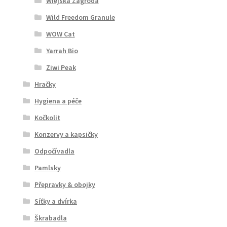
Wiejska Zagroda
Wild Freedom Granule
WOW Cat
Yarrah Bio
Ziwi Peak
Hračky
Hygiena a péče
Kočkolit
Konzervy a kapsičky
Odpočívadla
Pamlsky
Přepravky & obojky
Síťky a dvírka
Škrabadla