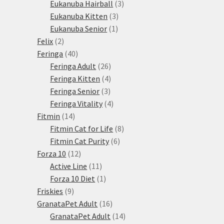
3
produktů
Eukanuba Hairball
3
3
produkty
Eukanuba Kitten
3
1
produkty
Eukanuba Senior
1
2
produkt
Felix
2
produkty
40
Feringa
40
produktů
26
Feringa Adult
26
produktů
4
Feringa Kitten
4
3
produkty
Feringa Senior
3
produkty
4
Feringa Vitality
4
14
produkty
Fitmin
14
produktů
8
Fitmin Cat for Life
8
6
produktů
Fitmin Cat Purity
6
12
produktů
Forza 10
12
produktů
11
Active Line
11
produktů
1
Forza 10 Diet
1
9
produkt
Friskies
9
produktů
16
GranataPet Adult
16
produktů
14
GranataPet Adult
14