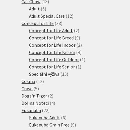
18
produktů
Cat Chow
18
6
produktů
Adult
6
produktů
12
Adult Special Care
12
38
produktů
Concept for Life
38
produktů
2
Concept for Life Adult
2
produkty
9
Concept for Life Breed
9
produktů
2
Concept for Life Indoor
2
4
produkty
Concept for Life Kitten
4
produkty
1
Concept for Life Outdoor
1
1
produkt
Concept for Life Senior
1
15
produkt
Speciální výživa
15
12
produktů
Cosma
12
5
produktů
Crave
5
produktů
2
Dogs'n Tiger
2
produkty
4
Dolina Noteci
4
22
produkty
Eukanuba
22
produktů
6
Eukanuba Adult
6
produktů
9
Eukanuba Grain Free
9