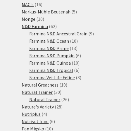
16
produktů
MAC's
16
produktů
5
Markus-Mühle Beutenah
5
10
produktů
Monge
10
produktů
62
N&D Farmina
62
produktů
9
Farmina N&D Ancestral Grain
9
10
produktů
Farmina N&D Ocean
10
13
produktů
Farmina N&D Prime
13
produktů
6
Farmina N&D Pumpkin
6
10
produktů
Farmina N&D Quinoa
10
produktů
6
Farmina N&D Tropical
6
produktů
8
Farmina Vet Life Feline
8
10
produktů
Natural Greatness
10
30
produktů
Natural Trainer
30
produktů
26
Natural Trainer
26
28
produktů
Nature's Variety
28
4
produktů
Nutriplus
4
produkty
6
Nutrivet Inne
6
10
produktů
Pan Mięsko
10