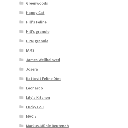
Greenwoods
Happy Cat
Hill's Feline
Hill’s granule
HPM granule
IAMS
James Wellbeloved
Josera
Kattovit Feline Diet
Leonardo
Lily's Kitchen
Lucky Lou
MAC's
Markus-Mühle Beutenah