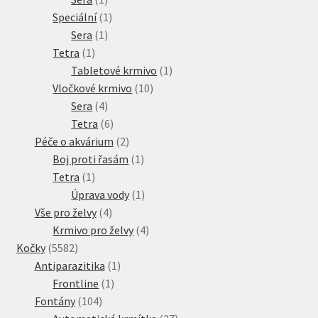
produkt
1
Speciální
1
1
produkt
Sera
1
1
produkt
Tetra
1
produkt
1
Tabletové krmivo
1
10
produkt
Vločkové krmivo
10
4
produktů
Sera
4
produkty
6
Tetra
6
produktů
2
Péče o akvárium
2
produkty
1
Boj proti řasám
1
1
produkt
Tetra
1
produkt
1
Úprava vody
1
4
produkt
Vše pro želvy
4
produkty
4
Krmivo pro želvy
4
5582
produkty
Kočky
5582
produktů
1
Antiparazitika
1
1
produkt
Frontline
1
104
produkt
Fontány
104
produktů
27