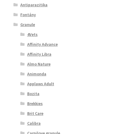
Antiparazitika
Fontány
Granule
4Vets
Affinity Advance
Affinity Libra
Almo Nature
Animonda
Applaws Adult
Bozita
Brekkies
Brit Care
Calibra
Carnilove granule