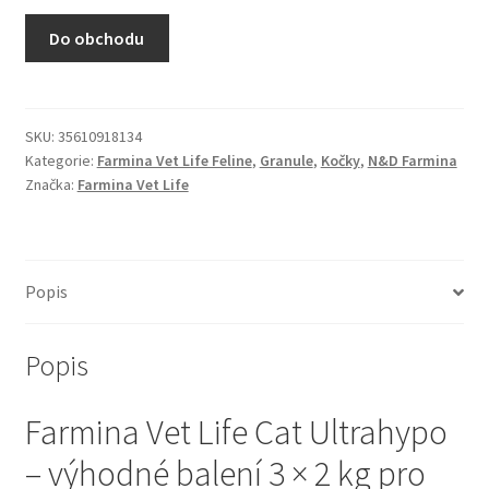
N&D Farmina pro kočky — Italské holistic krmivo
Do obchodu
Odpočívadla pro kočky
Pamlsky pro kočky
SKU:
35610918134
Kategorie:
Farmina Vet Life Feline
,
Granule
,
Kočky
,
N&D Farmina
Značka:
Farmina Vet Life
Purizon pro kočky
Royal Canin pro kočky
Popis
Škrabadla pro kočky
Popis
Veterinární dieta pro kočky
Farmina Vet Life Cat Ultrahypo
Vše pro psy — Krmivo, doplňky, vybavení
– výhodné balení 3 × 2 kg pro
Boudy a výběhy