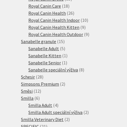
18
produktů
Royal Canin Care
18
produktů
26
Royal Canin Health
26
produktů
10
Royal Canin Health Indoor
10
9
produktů
Royal Canin Health Kitten
9
produktů
9
Royal Canin Health Outdoor
9
15
produktů
Sanabelle granule
15
produktů
5
Sanabelle Adult
5
produktů
1
Sanabelle Kitten
1
1
produkt
Sanabelle Senior
1
produkt
8
Sanabelle speciální výživa
8
28
produktů
Schesir
28
produktů
2
Simpsons Premium
2
12
produkty
Směsi
12
6
produktů
Smilla
6
produktů
4
Smilla Adult
4
produkty
2
Smilla Adult speciální výživa
2
2
produkty
Smilla Veterinary Diet
2
21
produkty
SPECIFIC
21