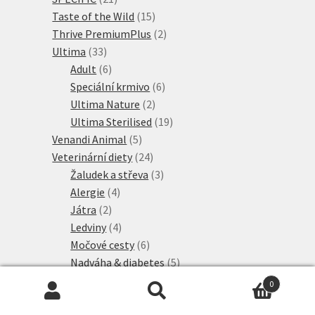
produktů
15
Taste of the Wild
15
produktů
2
Thrive PremiumPlus
2
33
produkty
Ultima
33
produktů
6
Adult
6
produktů
6
Speciální krmivo
6
2
produktů
Ultima Nature
2
produkty
19
Ultima Sterilised
19
5
produktů
Venandi Animal
5
produktů
24
Veterinární diety
24
produktů
3
Žaludek a střeva
3
4
produkty
Alergie
4
2
produkty
Játra
2
produkty
4
Ledviny
4
produkty
6
Močové cesty
6
produktů
5
Nadváha & diabetes
5
75
produktů
Veterinary & Expert
75
0
produktů
9
Alergie a intolerance
9
Hledat:
Hledat
3
produktů
Diabetes
3