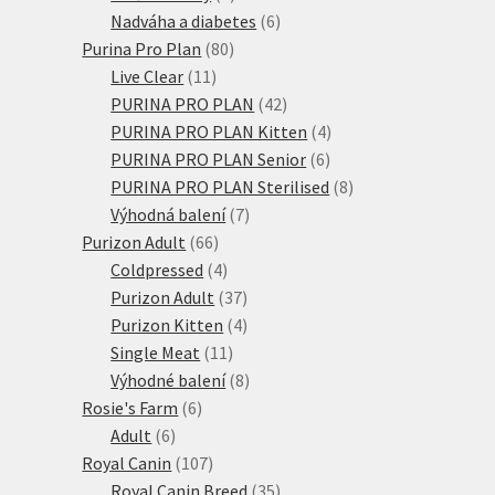
produktů
6
Nadváha a diabetes
6
80
produktů
Purina Pro Plan
80
11
produktů
Live Clear
11
produktů
42
PURINA PRO PLAN
42
produktů
4
PURINA PRO PLAN Kitten
4
6
produkty
PURINA PRO PLAN Senior
6
produktů
8
PURINA PRO PLAN Sterilised
8
7
produktů
Výhodná balení
7
66
produktů
Purizon Adult
66
produktů
4
Coldpressed
4
produkty
37
Purizon Adult
37
produktů
4
Purizon Kitten
4
11
produkty
Single Meat
11
produktů
8
Výhodné balení
8
6
produktů
Rosie's Farm
6
6
produktů
Adult
6
produktů
107
Royal Canin
107
produktů
35
Royal Canin Breed
35