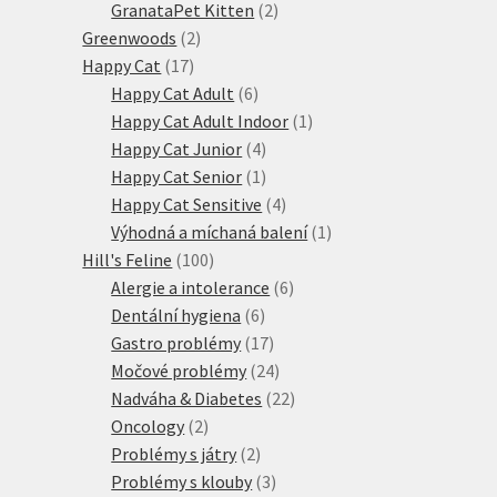
produktů
2
GranataPet Kitten
2
2
produkty
Greenwoods
2
17
produkty
Happy Cat
17
produktů
6
Happy Cat Adult
6
produktů
1
Happy Cat Adult Indoor
1
4
produkt
Happy Cat Junior
4
produkty
1
Happy Cat Senior
1
produkt
4
Happy Cat Sensitive
4
produkty
1
Výhodná a míchaná balení
1
100
produkt
Hill's Feline
100
produktů
6
Alergie a intolerance
6
6
produktů
Dentální hygiena
6
produktů
17
Gastro problémy
17
produktů
24
Močové problémy
24
produktů
22
Nadváha & Diabetes
22
2
produktů
Oncology
2
produkty
2
Problémy s játry
2
produkty
3
Problémy s klouby
3