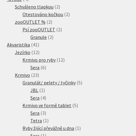
produkty
2
Schváleno tlapkou
2
produkty
2
Otestováno kočkou
2
2
produkty
zooOUTLET %
2
produkty
2
Psí zooOUTLET
2
2
produkty
Granule
2
41
produkty
Akvaristika
41
produktů
12
Jezírko
12
produktů
12
Krmivo pro ryby
12
6
produktů
Sera
6
23
produktů
Krmivo
23
produktů
5
Granulát/ pelety / tyčinky
5
1
produktů
JBL
1
produkt
4
Sera
4
produkty
5
Krmivo ve formě tablet
5
3
produktů
Sera
3
produkty
1
Tetra
1
produkt
1
Ryby žijící převážně u dna
1
1
produkt
Sera
1