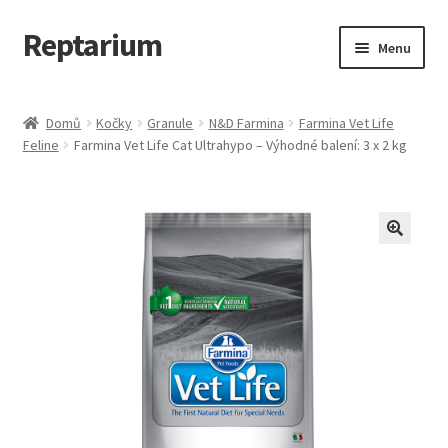
Reptarium
Přeskočit
Přejít
Menu
na
k
navigaci
obsahu
Úvodní stránka
webu
Domů
Kočky
Granule
N&D Farmina
Farmina Vet Life
Feline
Farmina Vet Life Cat Ultrahypo – Výhodné balení: 3 x 2 kg
Košík
Malá zvířata — Klece, krmivo, vybavení
Můj účet
Obchod
Pokladna
Vše pro kočky