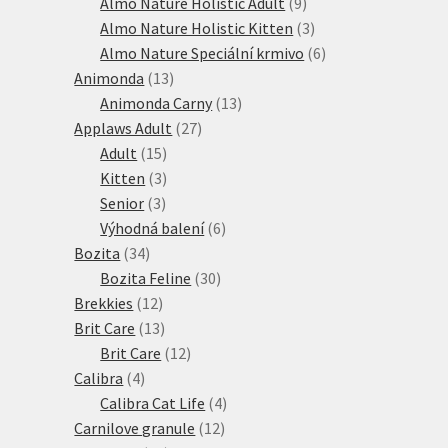
produkt
9
Almo Nature Holistic Adult
9
produktů
3
Almo Nature Holistic Kitten
3
produkty
6
Almo Nature Speciální krmivo
6
13
produktů
Animonda
13
produktů
13
Animonda Carny
13
27
produktů
Applaws Adult
27
15
produktů
Adult
15
produktů
3
Kitten
3
3
produkty
Senior
3
produkty
6
Výhodná balení
6
34
produktů
Bozita
34
produktů
30
Bozita Feline
30
12
produktů
Brekkies
12
produktů
13
Brit Care
13
produktů
12
Brit Care
12
4
produktů
Calibra
4
produkty
4
Calibra Cat Life
4
12
produkty
Carnilove granule
12