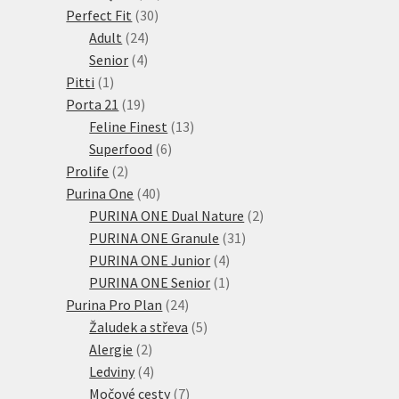
30
produktů
Perfect Fit
30
24
produktů
Adult
24
4
produktů
Senior
4
1
produkty
Pitti
1
produkt
19
Porta 21
19
produktů
13
Feline Finest
13
6
produktů
Superfood
6
2
produktů
Prolife
2
produkty
40
Purina One
40
produktů
2
PURINA ONE Dual Nature
2
31
produkty
PURINA ONE Granule
31
4
produktů
PURINA ONE Junior
4
produkty
1
PURINA ONE Senior
1
24
produkt
Purina Pro Plan
24
produktů
5
Žaludek a střeva
5
2
produktů
Alergie
2
produkty
4
Ledviny
4
produkty
7
Močové cesty
7