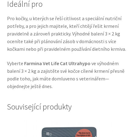
Ideální pro
Veterinární dieta pro psy
Pro kočky, u kterých se řeší citlivost a speciální nutriční
Vodítka a obojky
potřeby, a pro jejich majitele, kteří chtějí řešit krmení
pravidelně a zároveň prakticky. Výhodné balení 3 × 2 kg
Wolf of Wilderness
oceníte také při plánování zásob v domácnosti s více
kočkami nebo při pravidelném používání dietního krmiva.
Vyberte
Farmina Vet Life Cat Ultrahypo
ve výhodném
balení 3 × 2 kg a zajistěte své kočce cílené krmení přesně
podle toho, jak máte domluveno s veterinářem—
objednejte ještě dnes.
Související produkty