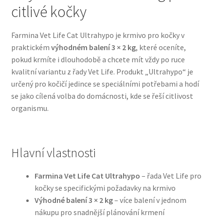
citlivé kočky
Bozita pro psy — Švédské krmivo s nordickou kvalitou
Farmina Vet Life Cat Ultrahypo je krmivo pro kočky v
praktickém
výhodném balení 3 × 2 kg
, které oceníte,
Brit pro psy
pokud krmíte i dlouhodobě a chcete mít vždy po ruce
kvalitní variantu z řady Vet Life. Produkt „Ultrahypo“ je
Granule pro psy
určený pro kočičí jedince se speciálními potřebami a hodí
se jako cílená volba do domácnosti, kde se řeší citlivost
Natural Trainer pro psy — Italské krmivo s
organismu.
přírodními složkami
Happy Dog — Německá kvalita a přirozené složení
Hlavní vlastnosti
Hill’s pro psy
Farmina Vet Life Cat Ultrahypo
– řada Vet Life pro
kočky se specifickými požadavky na krmivo
Hračky pro psy
Výhodné balení 3 × 2 kg
– více balení v jednom
nákupu pro snadnější plánování krmení
Konzervy a kapsičky pro psy