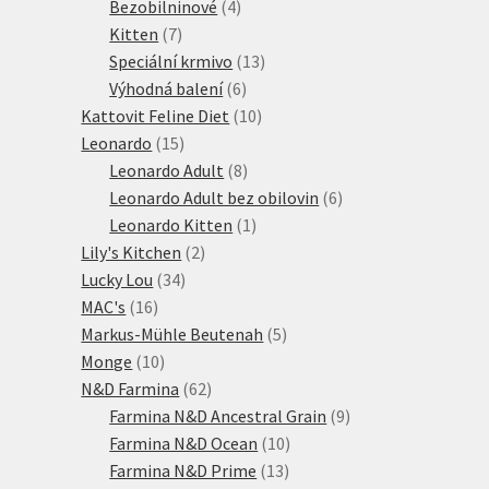
produktů
4
Bezobilninové
4
7
produkty
Kitten
7
produktů
13
Speciální krmivo
13
6
produktů
Výhodná balení
6
produktů
10
Kattovit Feline Diet
10
15
produktů
Leonardo
15
produktů
8
Leonardo Adult
8
produktů
6
Leonardo Adult bez obilovin
6
1
produktů
Leonardo Kitten
1
2
produkt
Lily's Kitchen
2
34
produkty
Lucky Lou
34
16
produktů
MAC's
16
produktů
5
Markus-Mühle Beutenah
5
10
produktů
Monge
10
produktů
62
N&D Farmina
62
produktů
9
Farmina N&D Ancestral Grain
9
10
produktů
Farmina N&D Ocean
10
13
produktů
Farmina N&D Prime
13