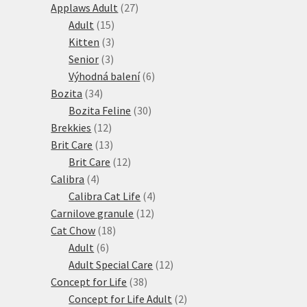
27
produktů
Applaws Adult
27
15
produktů
Adult
15
produktů
3
Kitten
3
3
produkty
Senior
3
produkty
6
Výhodná balení
6
34
produktů
Bozita
34
produktů
30
Bozita Feline
30
12
produktů
Brekkies
12
produktů
13
Brit Care
13
produktů
12
Brit Care
12
4
produktů
Calibra
4
produkty
4
Calibra Cat Life
4
12
produkty
Carnilove granule
12
18
produktů
Cat Chow
18
6
produktů
Adult
6
produktů
12
Adult Special Care
12
38
produktů
Concept for Life
38
produktů
2
Concept for Life Adult
2