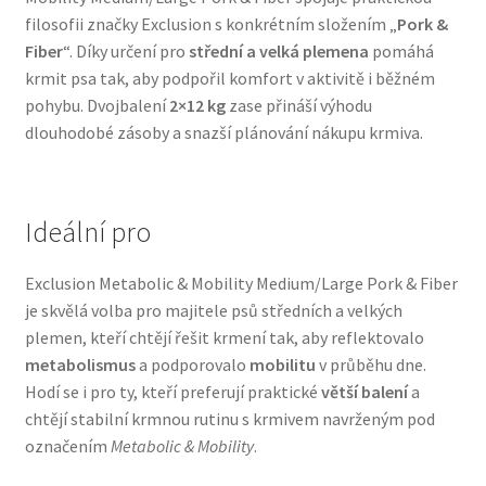
filosofii značky Exclusion s konkrétním složením „
Pork &
Veterinární dieta pro psy
Fiber
“. Díky určení pro
střední a velká plemena
pomáhá
krmit psa tak, aby podpořil komfort v aktivitě i běžném
Vodítka a obojky
pohybu. Dvojbalení
2×12 kg
zase přináší výhodu
dlouhodobé zásoby a snazší plánování nákupu krmiva.
Wolf of Wilderness
Ideální pro
Exclusion Metabolic & Mobility Medium/Large Pork & Fiber
je skvělá volba pro majitele psů středních a velkých
plemen, kteří chtějí řešit krmení tak, aby reflektovalo
metabolismus
a podporovalo
mobilitu
v průběhu dne.
Hodí se i pro ty, kteří preferují praktické
větší balení
a
chtějí stabilní krmnou rutinu s krmivem navrženým pod
označením
Metabolic & Mobility
.