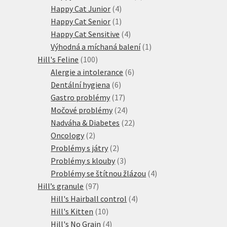
4
produkt
Happy Cat Junior
4
produkty
1
Happy Cat Senior
1
produkt
4
Happy Cat Sensitive
4
produkty
1
Výhodná a míchaná balení
1
100
produkt
Hill's Feline
100
produktů
6
Alergie a intolerance
6
6
produktů
Dentální hygiena
6
produktů
17
Gastro problémy
17
produktů
24
Močové problémy
24
produktů
22
Nadváha & Diabetes
22
2
produktů
Oncology
2
produkty
2
Problémy s játry
2
produkty
3
Problémy s klouby
3
produkty
4
Problémy se štítnou žlázou
4
97
produkty
Hill’s granule
97
produktů
4
Hill's Hairball control
4
10
produkty
Hill's Kitten
10
produktů
4
Hill's No Grain
4