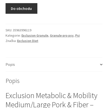
N&D Farmina pro kočky — Italské holistic krmivo
Do obchodu
Odpočívadla pro kočky
Pamlsky pro kočky
SKU:
35963996119
Kategorie:
Exclusion Granule
,
Granule pro psy
,
Psi
Značka:
Exclusion Diet
Purizon pro kočky
Royal Canin pro kočky
Popis
Škrabadla pro kočky
Popis
Veterinární dieta pro kočky
Exclusion Metabolic & Mobility
Vše pro psy — Krmivo, doplňky, vybavení
Medium/Large Pork & Fiber –
Boudy a výběhy