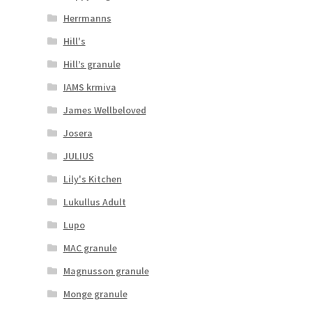
Herrmanns
Hill's
Hill’s granule
IAMS krmiva
James Wellbeloved
Josera
JULIUS
Lily's Kitchen
Lukullus Adult
Lupo
MAC granule
Magnusson granule
Monge granule