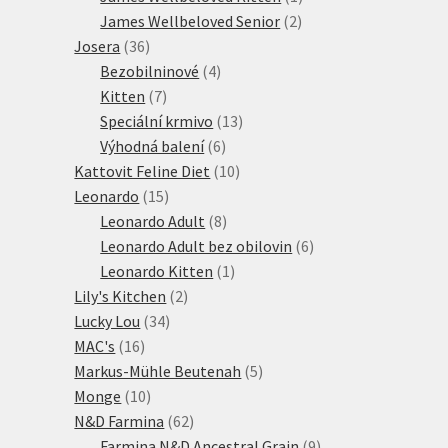
2
produkt
James Wellbeloved Senior
2
36
produkty
Josera
36
produktů
4
Bezobilninové
4
7
produkty
Kitten
7
produktů
13
Speciální krmivo
13
6
produktů
Výhodná balení
6
produktů
10
Kattovit Feline Diet
10
15
produktů
Leonardo
15
produktů
8
Leonardo Adult
8
produktů
6
Leonardo Adult bez obilovin
6
1
produktů
Leonardo Kitten
1
2
produkt
Lily's Kitchen
2
34
produkty
Lucky Lou
34
16
produktů
MAC's
16
produktů
5
Markus-Mühle Beutenah
5
10
produktů
Monge
10
produktů
62
N&D Farmina
62
produktů
9
Farmina N&D Ancestral Grain
9