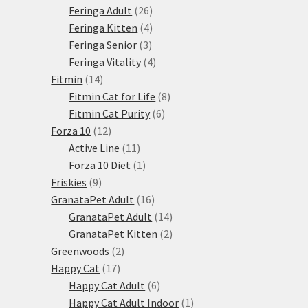
produktů
26
Feringa Adult
26
produktů
4
Feringa Kitten
4
3
produkty
Feringa Senior
3
produkty
4
Feringa Vitality
4
14
produkty
Fitmin
14
produktů
8
Fitmin Cat for Life
8
6
produktů
Fitmin Cat Purity
6
12
produktů
Forza 10
12
produktů
11
Active Line
11
produktů
1
Forza 10 Diet
1
9
produkt
Friskies
9
produktů
16
GranataPet Adult
16
produktů
14
GranataPet Adult
14
produktů
2
GranataPet Kitten
2
2
produkty
Greenwoods
2
17
produkty
Happy Cat
17
produktů
6
Happy Cat Adult
6
produktů
1
Happy Cat Adult Indoor
1