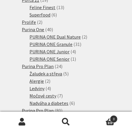
produktů
13
Feline Finest
13
6
produktů
Superfood
6
2
produktů
Prolife
2
produkty
40
Purina One
40
produktů
2
PURINA ONE Dual Nature
2
31
produkty
PURINA ONE Granule
31
4
produktů
PURINA ONE Junior
4
produkty
1
PURINA ONE Senior
1
24
produkt
Purina Pro Plan
24
produktů
5
Žaludek a střeva
5
2
produktů
Alergie
2
produkty
4
Ledviny
4
produkty
7
Močové cesty
7
produktů
6
Nadváha a diabetes
6
80
produktů
Purina Pro Plan
80
11
produktů
Live Clear
11
0
produktů
42
PURINA PRO PLAN
42
Hledat:
Hledat