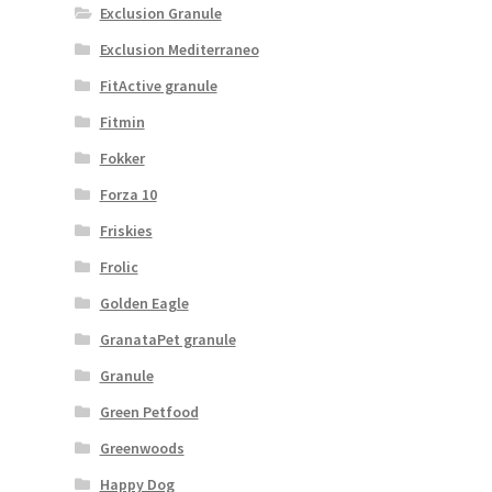
Exclusion Granule
Exclusion Mediterraneo
FitActive granule
Fitmin
Fokker
Forza 10
Friskies
Frolic
Golden Eagle
GranataPet granule
Granule
Green Petfood
Greenwoods
Happy Dog