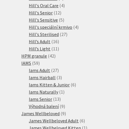
produkty
4
Hill's Oral Care
4
12
produkty
Hill's Senior
12
produktů
5
Hill's Sensitive
5
produktů
4
Hill's speciální krmivo
4
27
produkty
Hill's Sterilised
27
16
produktů
Hill’s Adult
16
produktů
11
Hill’s Light
11
42
produktů
HPM granule
42
59
produktů
IAMS
59
produktů
27
Iams Adult
27
produktů
3
Iams Hairball
3
produkty
6
Iams Kitten & Junior
6
1
produktů
Iams Naturally
1
13
produkt
Iams Senior
13
produktů
9
Výhodná balení
9
produktů
9
James Wellbeloved
9
produktů
6
James Wellbeloved Adult
6
produktů
1
James Wellbeloved Kitten
1