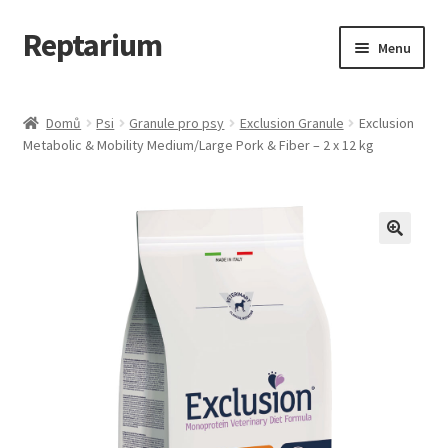
Reptarium
Přeskočit
Přejít
Menu
na
k
navigaci
obsahu
Úvodní stránka
webu
Domů
Psi
Granule pro psy
Exclusion Granule
Exclusion
Metabolic & Mobility Medium/Large Pork & Fiber – 2 x 12 kg
Košík
Malá zvířata — Klece, krmivo, vybavení
Můj účet
Obchod
Pokladna
Vše pro kočky