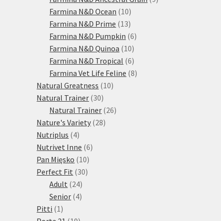
10
produktů
Farmina N&D Ocean
10
13
produktů
Farmina N&D Prime
13
produktů
6
Farmina N&D Pumpkin
6
10
produktů
Farmina N&D Quinoa
10
produktů
6
Farmina N&D Tropical
6
produktů
8
Farmina Vet Life Feline
8
10
produktů
Natural Greatness
10
30
produktů
Natural Trainer
30
produktů
26
Natural Trainer
26
28
produktů
Nature's Variety
28
4
produktů
Nutriplus
4
produkty
6
Nutrivet Inne
6
10
produktů
Pan Mięsko
10
30
produktů
Perfect Fit
30
24
produktů
Adult
24
4
produktů
Senior
4
1
produkty
Pitti
1
produkt
19
Porta 21
19