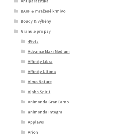
Antiparazitika
BARF & mražené krmivo
Boudy & výběhy
Granule pro psy
4Vets
Advance Maxi Medium
Affinity Libra
Affinity Ultima
Almo Nature
Alpha Spirit
Animonda GranCarno
animonda Integra
Applaws
Arion