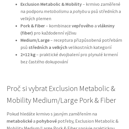
Exclusion Metabolic & Mobility
– krmivo zaměřené
na podporu
metabolismu
a
pohybu
u psů středních a
N&D Farmina pro psy — Italské holistic krmivo
velkých plemen
Pork & Fiber
– kombinace
vepřového
a
vlákniny
Oblečky pro psy
(fiber)
pro každodenní výživu
Medium/Large
– receptura přizpůsobená potřebám
Pamlsky pro psy
psů
středních a velkých
velikostních kategorií
2×12 kg
– praktické dvojbalení pro plynulé krmení
Pelíšky pro psy
bez častého dokupování
Ortopedické pelíšky
Proč si vybrat Exclusion Metabolic &
Přepravky pro psy
Mobility Medium/Large Pork & Fiber
Purizon pro psy — Vysoký obsah masa, bez obilovin
Pokud hledáte krmivo s jasným zaměřením na
metabolické
a
pohybové
potřeby, Exclusion Metabolic &
Royal Canin pro psy
Mobility Medium/Large Pork & Fiber spojuje praktickou