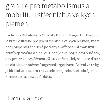
granule pro metabolismus a
Bozita pro psy — Švédské krmivo s nordickou kvalitou
mobilitu u středních a velkých
plemen
Brit pro psy
Exclusion Metabolic & Mobility Medium/Large Pork & Fiber
Granule pro psy
je krmivo určené pro psy středních a velkých plemen, které
podporuje metabolické potřeby a každodenní
mobilitu
. S
Natural Trainer pro psy — Italské krmivo s
chutí
vepřového
a složkou
fiber (vláknina)
je navržené tak,
přírodními složkami
aby pes získal vyváženou výživu v režimu, kdy se klade důraz
na aktivitu a správné fungování organismu. Balení
2×12 kg
Happy Dog — Německá kvalita a přirozené složení
je ideální volbou pro chovatele i majitele, kteří chtějí mít
krmivo po ruce na delší dobu.
Hill’s pro psy
Hračky pro psy
Hlavní vlastnosti
Konzervy a kapsičky pro psy