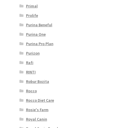
Primal
Prolife
Purina Beneful
Purina One
Purina Pro Plan
Purizon
Rafi
RINTI
Robur Bozita
Rocco
Rocco Diet Care
Rosie's Farm
Royal Canin