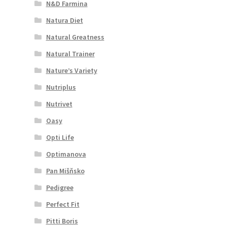
N&D Farmina
Natura Diet
Natural Greatness
Natural Trainer
Nature’s Variety
Nutriplus
Nutrivet
Oasy
Opti Life
Optimanova
Pan Mišňsko
Pedigree
Perfect Fit
Pitti Boris