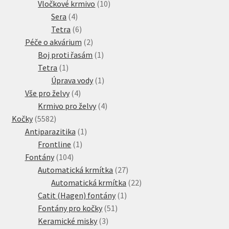
10
produkt
Vločkové krmivo
10
4
produktů
Sera
4
produkty
6
Tetra
6
produktů
2
Péče o akvárium
2
produkty
1
Boj proti řasám
1
1
produkt
Tetra
1
produkt
1
Úprava vody
1
4
produkt
Vše pro želvy
4
produkty
4
Krmivo pro želvy
4
5582
produkty
Kočky
5582
produktů
1
Antiparazitika
1
1
produkt
Frontline
1
104
produkt
Fontány
104
produktů
27
Automatická krmítka
27
produktů
22
Automatická krmítka
22
1
produktů
Catit (Hagen) fontány
1
51
produkt
Fontány pro kočky
51
3
produktů
Keramické misky
3