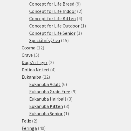
produkty
9
Concept for Life Breed
9
produktů
2
Concept for Life Indoor
2
4
produkty
Concept for Life Kitten
4
produkty
1
Concept for Life Outdoor
1
1
produkt
Concept for Life Senior
1
15
produkt
Speciální výživa
15
12
produktů
Cosma
12
5
produktů
Crave
5
produktů
2
Dogs'n Tiger
2
produkty
4
Dolina Noteci
4
22
produkty
Eukanuba
22
produktů
6
Eukanuba Adult
6
produktů
9
Eukanuba Grain Free
9
3
produktů
Eukanuba Hairball
3
3
produkty
Eukanuba Kitten
3
1
produkty
Eukanuba Senior
1
2
produkt
Felix
2
produkty
40
Feringa
40