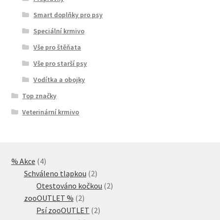
Smart doplňky pro psy
Speciální krmivo
Vše pro štěňata
Vše pro starší psy
Vodítka a obojky
Top značky
Veterinární krmivo
4
% Akce
4
produkty
2
Schváleno tlapkou
2
produkty
2
Otestováno kočkou
2
2
produkty
zooOUTLET %
2
produkty
2
Psí zooOUTLET
2