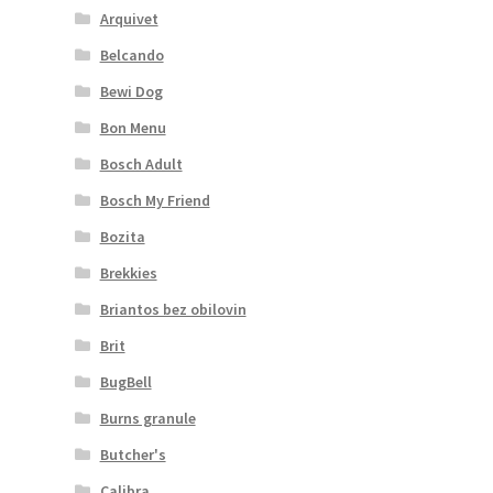
Arquivet
Belcando
Bewi Dog
Bon Menu
Bosch Adult
Bosch My Friend
Bozita
Brekkies
Briantos bez obilovin
Brit
BugBell
Burns granule
Butcher's
Calibra