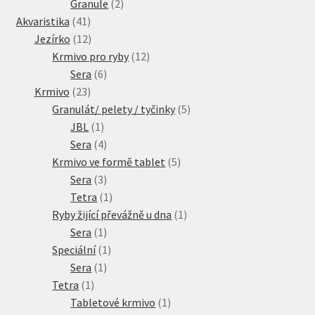
2
produkty
Granule
2
41
produkty
Akvaristika
41
produktů
12
Jezírko
12
produktů
12
Krmivo pro ryby
12
6
produktů
Sera
6
23
produktů
Krmivo
23
produktů
5
Granulát/ pelety / tyčinky
5
1
produktů
JBL
1
produkt
4
Sera
4
produkty
5
Krmivo ve formě tablet
5
3
produktů
Sera
3
produkty
1
Tetra
1
produkt
1
Ryby žijící převážně u dna
1
1
produkt
Sera
1
produkt
1
Speciální
1
1
produkt
Sera
1
1
produkt
Tetra
1
produkt
1
Tabletové krmivo
1