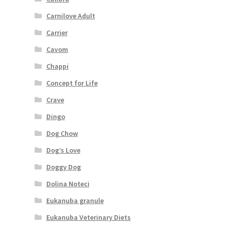
Carnilove Adult
Carrier
Cavom
Chappi
Concept for Life
Crave
Dingo
Dog Chow
Dog’s Love
Doggy Dog
Dolina Noteci
Eukanuba granule
Eukanuba Veterinary Diets