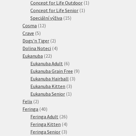
produkty
1
Concept for Life Outdoor
1
1
produkt
Concept for Life Senior
1
15
produkt
Speciální výživa
15
12
produktů
Cosma
12
5
produktů
Crave
5
produktů
2
Dogs'n Tiger
2
produkty
4
Dolina Noteci
4
22
produkty
Eukanuba
22
produktů
6
Eukanuba Adult
6
produktů
9
Eukanuba Grain Free
9
3
produktů
Eukanuba Hairball
3
3
produkty
Eukanuba Kitten
3
1
produkty
Eukanuba Senior
1
2
produkt
Felix
2
produkty
40
Feringa
40
produktů
26
Feringa Adult
26
produktů
4
Feringa Kitten
4
3
produkty
Feringa Senior
3