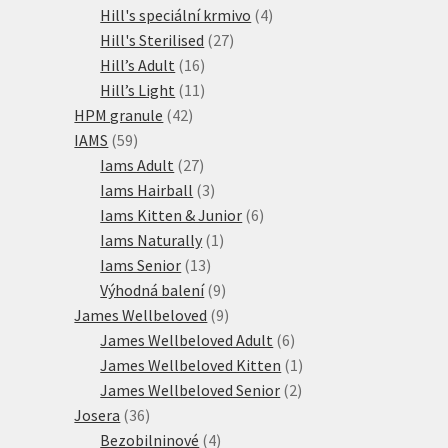
produktů
4
Hill's speciální krmivo
4
27
produkty
Hill's Sterilised
27
16
produktů
Hill’s Adult
16
produktů
11
Hill’s Light
11
42
produktů
HPM granule
42
59
produktů
IAMS
59
produktů
27
Iams Adult
27
produktů
3
Iams Hairball
3
produkty
6
Iams Kitten & Junior
6
1
produktů
Iams Naturally
1
13
produkt
Iams Senior
13
produktů
9
Výhodná balení
9
produktů
9
James Wellbeloved
9
produktů
6
James Wellbeloved Adult
6
produktů
1
James Wellbeloved Kitten
1
2
produkt
James Wellbeloved Senior
2
36
produkty
Josera
36
produktů
4
Bezobilninové
4