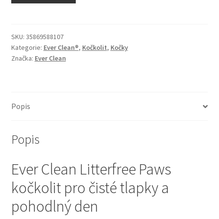
N&D Farmina pro kočky — Italské holistic krmivo
Odpočívadla pro kočky
SKU:
35869588107
Kategorie:
Ever Clean®
,
Kočkolit
,
Kočky
Značka:
Ever Clean
Pamlsky pro kočky
Purizon pro kočky
Popis
Royal Canin pro kočky
Popis
Škrabadla pro kočky
Ever Clean Litterfree Paws
Veterinární dieta pro kočky
kočkolit pro čisté tlapky a
Vše pro psy — Krmivo, doplňky, vybavení
pohodlný den
Boudy a výběhy