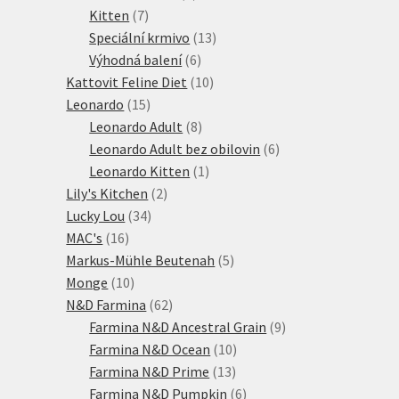
7
produkty
Kitten
7
produktů
13
Speciální krmivo
13
6
produktů
Výhodná balení
6
produktů
10
Kattovit Feline Diet
10
15
produktů
Leonardo
15
produktů
8
Leonardo Adult
8
produktů
6
Leonardo Adult bez obilovin
6
1
produktů
Leonardo Kitten
1
2
produkt
Lily's Kitchen
2
34
produkty
Lucky Lou
34
16
produktů
MAC's
16
produktů
5
Markus-Mühle Beutenah
5
10
produktů
Monge
10
produktů
62
N&D Farmina
62
produktů
9
Farmina N&D Ancestral Grain
9
10
produktů
Farmina N&D Ocean
10
13
produktů
Farmina N&D Prime
13
produktů
6
Farmina N&D Pumpkin
6