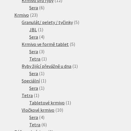
Krmivo pro ryby
12
6
produktů
Sera
6
23
produktů
Krmivo
23
produktů
5
Granulát/ pelety / tyčinky
5
1
produktů
JBL
1
produkt
4
Sera
4
produkty
5
Krmivo ve formě tablet
5
3
produktů
Sera
3
produkty
1
Tetra
1
produkt
1
Ryby žijící převážně u dna
1
1
produkt
Sera
1
produkt
1
Speciální
1
1
produkt
Sera
1
1
produkt
Tetra
1
produkt
1
Tabletové krmivo
1
10
produkt
Vločkové krmivo
10
4
produktů
Sera
4
produkty
6
Tetra
6