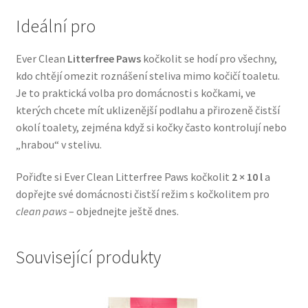
Veterinární dieta pro psy
Ideální pro
Vodítka a obojky
Ever Clean
Litterfree Paws
kočkolit se hodí pro všechny,
kdo chtějí omezit roznášení steliva mimo kočičí toaletu.
Wolf of Wilderness
Je to praktická volba pro domácnosti s kočkami, ve
kterých chcete mít uklizenější podlahu a přirozeně čistší
okolí toalety, zejména když si kočky často kontrolují nebo
„hrabou“ v stelivu.
Pořiďte si Ever Clean Litterfree Paws kočkolit
2 × 10 l
a
dopřejte své domácnosti čistší režim s kočkolitem pro
clean paws
– objednejte ještě dnes.
Související produkty