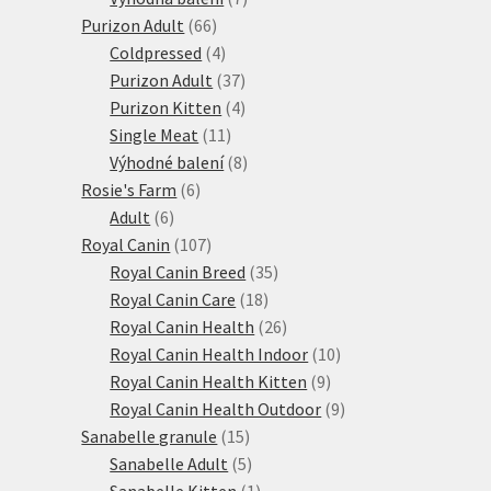
66
produktů
Purizon Adult
66
produktů
4
Coldpressed
4
produkty
37
Purizon Adult
37
produktů
4
Purizon Kitten
4
11
produkty
Single Meat
11
produktů
8
Výhodné balení
8
6
produktů
Rosie's Farm
6
6
produktů
Adult
6
produktů
107
Royal Canin
107
produktů
35
Royal Canin Breed
35
18
produktů
Royal Canin Care
18
produktů
26
Royal Canin Health
26
produktů
10
Royal Canin Health Indoor
10
9
produktů
Royal Canin Health Kitten
9
produktů
9
Royal Canin Health Outdoor
9
15
produktů
Sanabelle granule
15
produktů
5
Sanabelle Adult
5
produktů
1
Sanabelle Kitten
1