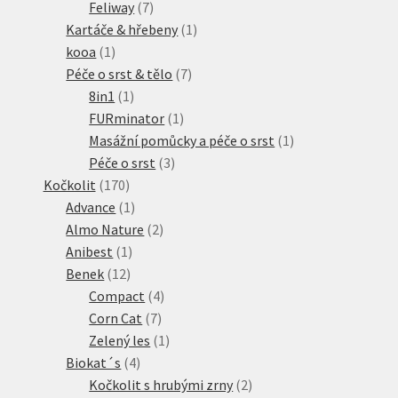
produktů
7
Feliway
7
produktů
1
Kartáče & hřebeny
1
1
produkt
kooa
1
produkt
7
Péče o srst & tělo
7
1
produktů
8in1
1
produkt
1
FURminator
1
produkt
1
Masážní pomůcky a péče o srst
1
3
produkt
Péče o srst
3
170
produkty
Kočkolit
170
produktů
1
Advance
1
produkt
2
Almo Nature
2
1
produkty
Anibest
1
12
produkt
Benek
12
produktů
4
Compact
4
7
produkty
Corn Cat
7
produktů
1
Zelený les
1
4
produkt
Biokat´s
4
produkty
2
Kočkolit s hrubými zrny
2