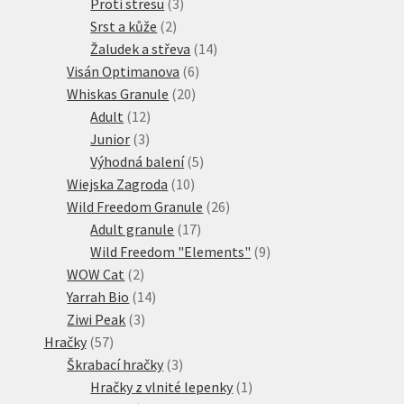
3
produkty
Proti stresu
3
2
produkty
Srst a kůže
2
produkty
14
Žaludek a střeva
14
6
produktů
Visán Optimanova
6
20
produktů
Whiskas Granule
20
12
produktů
Adult
12
3
produktů
Junior
3
produkty
5
Výhodná balení
5
10
produktů
Wiejska Zagroda
10
produktů
26
Wild Freedom Granule
26
17
produktů
Adult granule
17
produktů
9
Wild Freedom "Elements"
9
2
produktů
WOW Cat
2
produkty
14
Yarrah Bio
14
3
produktů
Ziwi Peak
3
57
produkty
Hračky
57
produktů
3
Škrabací hračky
3
produkty
1
Hračky z vlnité lepenky
1