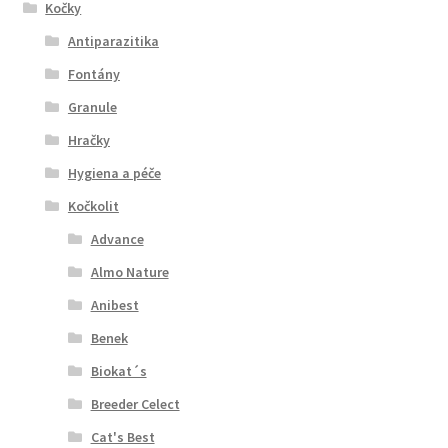
Kočky
Antiparazitika
Fontány
Granule
Hračky
Hygiena a péče
Kočkolit
Advance
Almo Nature
Anibest
Benek
Biokat´s
Breeder Celect
Cat's Best