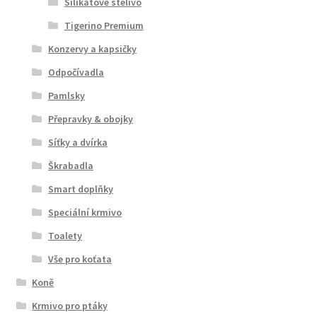
Silikátové stelivo
Tigerino Premium
Konzervy a kapsičky
Odpočívadla
Pamlsky
Přepravky & obojky
Síťky a dvírka
Škrabadla
Smart doplňky
Speciální krmivo
Toalety
Vše pro koťata
Koně
Krmivo pro ptáky