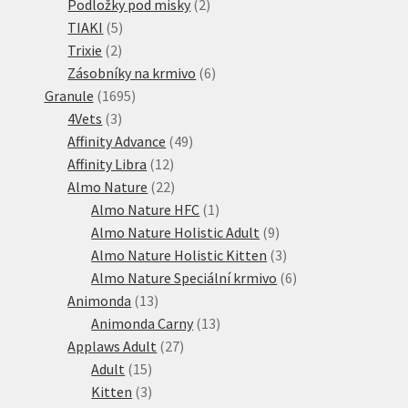
produkt
2
Podložky pod misky
2
5
produkty
TIAKI
5
2
produktů
Trixie
2
produkty
6
Zásobníky na krmivo
6
1695
produktů
Granule
1695
3
produktů
4Vets
3
produkty
49
Affinity Advance
49
12
produktů
Affinity Libra
12
produktů
22
Almo Nature
22
produktů
1
Almo Nature HFC
1
produkt
9
Almo Nature Holistic Adult
9
produktů
3
Almo Nature Holistic Kitten
3
produkty
6
Almo Nature Speciální krmivo
6
13
produktů
Animonda
13
produktů
13
Animonda Carny
13
27
produktů
Applaws Adult
27
15
produktů
Adult
15
produktů
3
Kitten
3