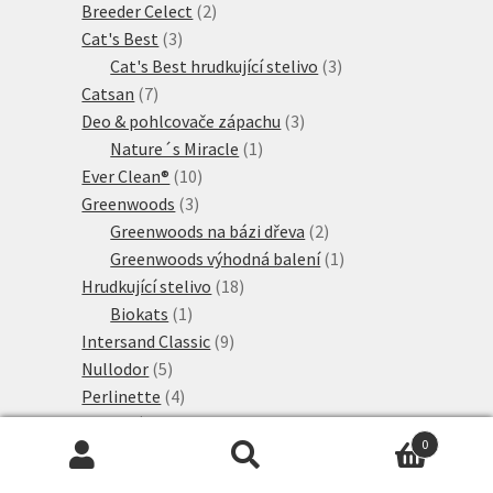
2
produkty
Breeder Celect
2
3
produkty
Cat's Best
3
produkty
3
Cat's Best hrudkující stelivo
3
7
produkty
Catsan
7
produktů
3
Deo & pohlcovače zápachu
3
1
produkty
Nature´s Miracle
1
10
produkt
Ever Clean®
10
3
produktů
Greenwoods
3
produkty
2
Greenwoods na bázi dřeva
2
produkty
1
Greenwoods výhodná balení
1
18
produkt
Hrudkující stelivo
18
1
produktů
Biokats
1
produkt
9
Intersand Classic
9
5
produktů
Nullodor
5
produktů
4
Perlinette
4
produkty
12
Podestýlky
12
0
produktů
4
Professional Classic
4
Hledat:
Hledat
10
produkty
Rostlinné stelivo
10