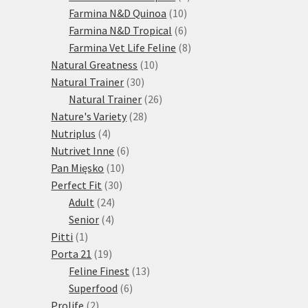
10
produktů
Farmina N&D Quinoa
10
produktů
6
Farmina N&D Tropical
6
produktů
8
Farmina Vet Life Feline
8
10
produktů
Natural Greatness
10
30
produktů
Natural Trainer
30
produktů
26
Natural Trainer
26
28
produktů
Nature's Variety
28
4
produktů
Nutriplus
4
produkty
6
Nutrivet Inne
6
10
produktů
Pan Mięsko
10
30
produktů
Perfect Fit
30
24
produktů
Adult
24
4
produktů
Senior
4
1
produkty
Pitti
1
produkt
19
Porta 21
19
produktů
13
Feline Finest
13
6
produktů
Superfood
6
2
produktů
Prolife
2