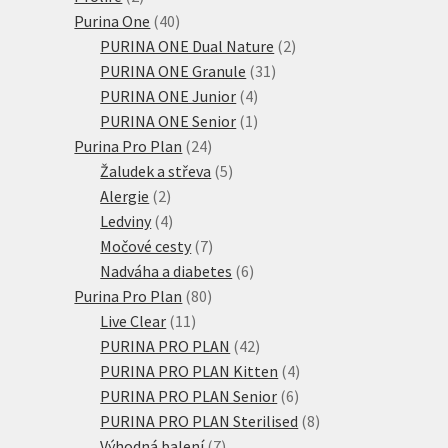
produkty
40
Purina One
40
produktů
2
PURINA ONE Dual Nature
2
31
produkty
PURINA ONE Granule
31
4
produktů
PURINA ONE Junior
4
produkty
1
PURINA ONE Senior
1
24
produkt
Purina Pro Plan
24
produktů
5
Žaludek a střeva
5
2
produktů
Alergie
2
produkty
4
Ledviny
4
produkty
7
Močové cesty
7
produktů
6
Nadváha a diabetes
6
80
produktů
Purina Pro Plan
80
11
produktů
Live Clear
11
produktů
42
PURINA PRO PLAN
42
produktů
4
PURINA PRO PLAN Kitten
4
6
produkty
PURINA PRO PLAN Senior
6
produktů
8
PURINA PRO PLAN Sterilised
8
7
produktů
Výhodná balení
7