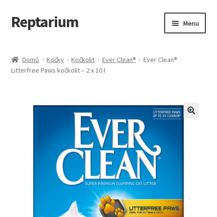
Reptarium
Přeskočit
Přejít
Menu
na
k
navigaci
obsahu
Úvodní stránka
webu
Domů
Kočky
Kočkolit
Ever Clean®
Ever Clean®
Litterfree Paws kočkolit – 2 x 10 l
Košík
Malá zvířata — Klece, krmivo, vybavení
Můj účet
Obchod
Pokladna
Vše pro kočky