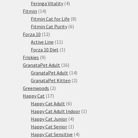
produkty
4
Feringa Vitality
4
14
produkty
Fitmin
14
produktů
8
Fitmin Cat for Life
8
6
produktů
Fitmin Cat Purity
6
12
produktů
Forza 10
12
produktů
11
Active Line
11
produktů
1
Forza 10 Diet
1
9
produkt
Friskies
9
produktů
16
GranataPet Adult
16
produktů
14
GranataPet Adult
14
produktů
2
GranataPet Kitten
2
2
produkty
Greenwoods
2
17
produkty
Happy Cat
17
produktů
6
Happy Cat Adult
6
produktů
1
Happy Cat Adult Indoor
1
4
produkt
Happy Cat Junior
4
produkty
1
Happy Cat Senior
1
produkt
4
Happy Cat Sensitive
4