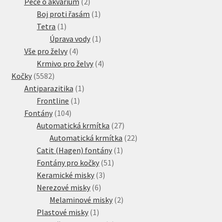
produktů
2
Péče o akvárium
2
produkty
1
Boj proti řasám
1
1
produkt
Tetra
1
produkt
1
Úprava vody
1
4
produkt
Vše pro želvy
4
produkty
4
Krmivo pro želvy
4
5582
produkty
Kočky
5582
produktů
1
Antiparazitika
1
1
produkt
Frontline
1
104
produkt
Fontány
104
produktů
27
Automatická krmítka
27
produktů
22
Automatická krmítka
22
1
produktů
Catit (Hagen) fontány
1
51
produkt
Fontány pro kočky
51
3
produktů
Keramické misky
3
6
produkty
Nerezové misky
6
produktů
2
Melaminové misky
2
1
produkty
Plastové misky
1