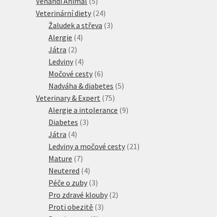
5
produktů
Venandi Animal
5
produktů
24
Veterinární diety
24
produktů
3
Žaludek a střeva
3
4
produkty
Alergie
4
2
produkty
Játra
2
produkty
4
Ledviny
4
produkty
6
Močové cesty
6
produktů
5
Nadváha & diabetes
5
75
produktů
Veterinary & Expert
75
produktů
9
Alergie a intolerance
9
3
produktů
Diabetes
3
4
produkty
Játra
4
produkty
21
Ledviny a močové cesty
21
7
produktů
Mature
7
produktů
4
Neutered
4
produkty
3
Péče o zuby
3
produkty
2
Pro zdravé klouby
2
3
produkty
Proti obezitě
3