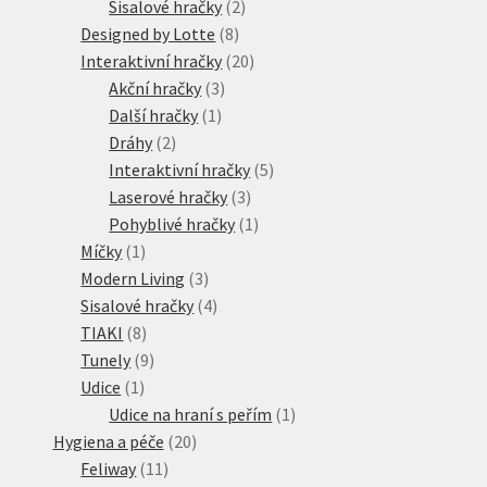
2
produkt
Sisalové hračky
2
8
produkty
Designed by Lotte
8
produktů
20
Interaktivní hračky
20
3
produktů
Akční hračky
3
1
produkty
Další hračky
1
2
produkt
Dráhy
2
produkty
5
Interaktivní hračky
5
3
produktů
Laserové hračky
3
produkty
1
Pohyblivé hračky
1
1
produkt
Míčky
1
produkt
3
Modern Living
3
produkty
4
Sisalové hračky
4
8
produkty
TIAKI
8
produktů
9
Tunely
9
1
produktů
Udice
1
produkt
1
Udice na hraní s peřím
1
20
produkt
Hygiena a péče
20
11
produktů
Feliway
11