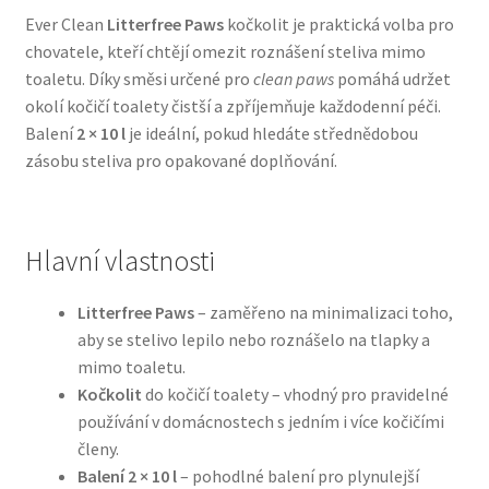
Ever Clean
Litterfree Paws
kočkolit je praktická volba pro
chovatele, kteří chtějí omezit roznášení steliva mimo
Bozita pro psy — Švédské krmivo s nordickou kvalitou
toaletu. Díky směsi určené pro
clean paws
pomáhá udržet
okolí kočičí toalety čistší a zpříjemňuje každodenní péči.
Brit pro psy
Balení
2 × 10 l
je ideální, pokud hledáte střednědobou
zásobu steliva pro opakované doplňování.
Granule pro psy
Natural Trainer pro psy — Italské krmivo s
přírodními složkami
Hlavní vlastnosti
Happy Dog — Německá kvalita a přirozené složení
Litterfree Paws
– zaměřeno na minimalizaci toho,
aby se stelivo lepilo nebo roznášelo na tlapky a
mimo toaletu.
Hill’s pro psy
Kočkolit
do kočičí toalety – vhodný pro pravidelné
používání v domácnostech s jedním i více kočičími
Hračky pro psy
členy.
Balení 2 × 10 l
– pohodlné balení pro plynulejší
Konzervy a kapsičky pro psy