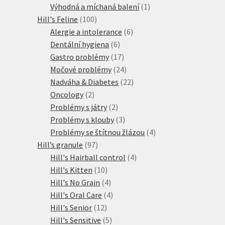
produkty
1
Výhodná a míchaná balení
1
100
produkt
Hill's Feline
100
produktů
6
Alergie a intolerance
6
6
produktů
Dentální hygiena
6
produktů
17
Gastro problémy
17
produktů
24
Močové problémy
24
produktů
22
Nadváha & Diabetes
22
2
produktů
Oncology
2
produkty
2
Problémy s játry
2
produkty
3
Problémy s klouby
3
produkty
4
Problémy se štítnou žlázou
4
97
produkty
Hill’s granule
97
produktů
4
Hill's Hairball control
4
10
produkty
Hill's Kitten
10
produktů
4
Hill's No Grain
4
produkty
4
Hill's Oral Care
4
12
produkty
Hill's Senior
12
produktů
5
Hill's Sensitive
5