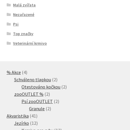
Malá zvířata
Nezařazené
Psi
Top značky
Veterinární krmivo
4
% Akce
4
produkty
2
Schváleno tlapkou
2
produkty
2
Otestováno kočkou
2
2
produkty
zooOUTLET %
2
produkty
2
Psí zooOUTLET
2
2
produkty
Granule
2
41
produkty
Akvaristika
41
produktů
12
Jezírko
12
produktů
12