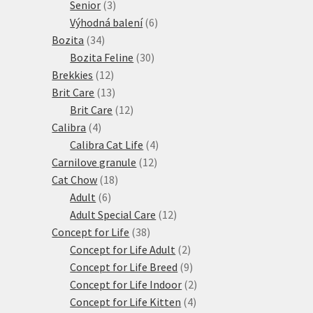
3
produkty
Senior
3
produkty
6
Výhodná balení
6
34
produktů
Bozita
34
produktů
30
Bozita Feline
30
12
produktů
Brekkies
12
produktů
13
Brit Care
13
produktů
12
Brit Care
12
4
produktů
Calibra
4
produkty
4
Calibra Cat Life
4
12
produkty
Carnilove granule
12
18
produktů
Cat Chow
18
6
produktů
Adult
6
produktů
12
Adult Special Care
12
38
produktů
Concept for Life
38
produktů
2
Concept for Life Adult
2
produkty
9
Concept for Life Breed
9
produktů
2
Concept for Life Indoor
2
4
produkty
Concept for Life Kitten
4