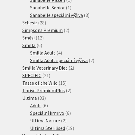
1
produkt
Sanabelle Senior
1
produkt
8
Sanabelle speciální výživa
8
28
produktů
Schesir
28
produktů
2
Simpsons Premium
2
12
produkty
Směsi
12
6
produktů
Smilla
6
produktů
4
Smilla Adult
4
produkty
2
Smilla Adult speciální výživa
2
2
produkty
Smilla Veterinary Diet
2
21
produkty
SPECIFIC
21
produktů
15
Taste of the Wild
15
produktů
2
Thrive PremiumPlus
2
33
produkty
Ultima
33
produktů
6
Adult
6
produktů
6
Speciální krmivo
6
2
produktů
Ultima Nature
2
produkty
19
Ultima Sterilised
19