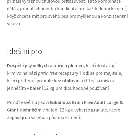
přináší výraznou chuťovou přitažlivost. Tato kombinace
Veterinární dieta pro psy
dělá z granulí vhodného kandidáta pro každodenní krmení,
když chcete mít pro svého psa promyšlenou a konzistentní
stravu.
Vodítka a obojky
Wolf of Wilderness
Ideální pro
Dospělé psy velkých a obřích plemen
, kteří dostávají
krmivo na bázi
grain free
receptury. Hodí se pro majitele,
kteří preferují
granule bez obilovin
a chtějí krmivo s
jehněčím v balení 12 kg pro dlouhodobé používání.
Pořiďte svému psovi
Eukanuba Grain Free Adult Large &
Giant s jehněčím
v balení 12 kg a vyberte granule, které
zapadají do vašeho způsobu krmení.