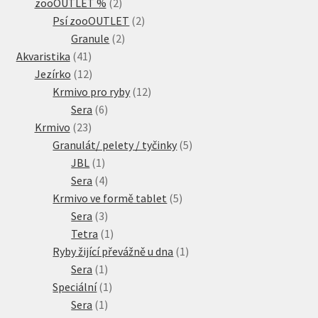
2
produkty
zooOUTLET %
2
produkty
2
Psí zooOUTLET
2
2
produkty
Granule
2
41
produkty
Akvaristika
41
produktů
12
Jezírko
12
produktů
12
Krmivo pro ryby
12
6
produktů
Sera
6
23
produktů
Krmivo
23
produktů
5
Granulát/ pelety / tyčinky
5
1
produktů
JBL
1
produkt
4
Sera
4
produkty
5
Krmivo ve formě tablet
5
3
produktů
Sera
3
produkty
1
Tetra
1
produkt
1
Ryby žijící převážně u dna
1
1
produkt
Sera
1
produkt
1
Speciální
1
1
produkt
Sera
1