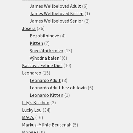
produktů
6
James Wellbeloved Adult
6
produktů
1
James Wellbeloved Kitten
1
2
produkt
James Wellbeloved Senior
2
36
produkty
Josera
36
produktů
4
Bezobilninové
4
7
produkty
Kitten
7
produktů
13
Speciální krmivo
13
6
produktů
Výhodná balení
6
produktů
10
Kattovit Feline Diet
10
15
produktů
Leonardo
15
produktů
8
Leonardo Adult
8
produktů
6
Leonardo Adult bez obilovin
6
1
produktů
Leonardo Kitten
1
2
produkt
Lily's Kitchen
2
34
produkty
Lucky Lou
34
16
produktů
MAC's
16
produktů
5
Markus-Mühle Beutenah
5
10
produktů
Monge
10