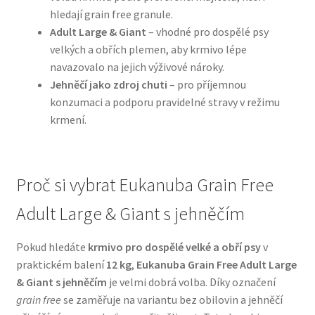
hledají grain free granule.
Adult Large & Giant
– vhodné pro dospělé psy
N&D Farmina pro psy — Italské holistic krmivo
velkých a obřích plemen, aby krmivo lépe
navazovalo na jejich výživové nároky.
Oblečky pro psy
Jehněčí jako zdroj chuti
– pro příjemnou
konzumaci a podporu pravidelné stravy v režimu
Pamlsky pro psy
krmení.
Pelíšky pro psy
Proč si vybrat Eukanuba Grain Free
Ortopedické pelíšky
Adult Large & Giant s jehněčím
Přepravky pro psy
Pokud hledáte
krmivo pro dospělé velké a obří psy
v
Purizon pro psy — Vysoký obsah masa, bez obilovin
praktickém balení
12 kg
,
Eukanuba Grain Free Adult Large
& Giant s jehněčím
je velmi dobrá volba. Díky označení
Royal Canin pro psy
grain free
se zaměřuje na variantu bez obilovin a jehněčí