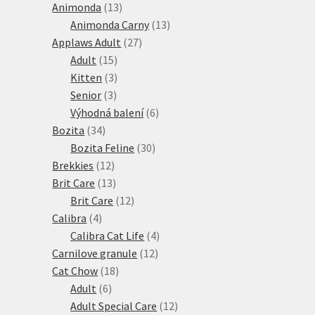
13
produktů
Animonda
13
produktů
13
Animonda Carny
13
27
produktů
Applaws Adult
27
15
produktů
Adult
15
produktů
3
Kitten
3
3
produkty
Senior
3
produkty
6
Výhodná balení
6
34
produktů
Bozita
34
produktů
30
Bozita Feline
30
12
produktů
Brekkies
12
produktů
13
Brit Care
13
produktů
12
Brit Care
12
4
produktů
Calibra
4
produkty
4
Calibra Cat Life
4
12
produkty
Carnilove granule
12
18
produktů
Cat Chow
18
6
produktů
Adult
6
produktů
12
Adult Special Care
12