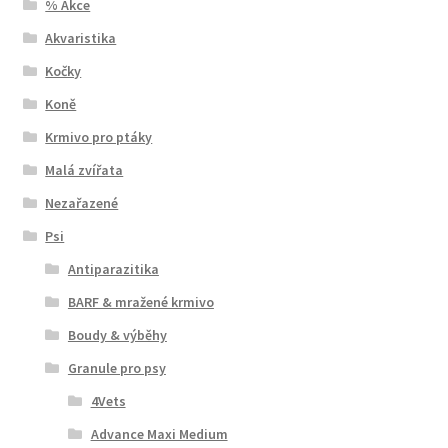
% Akce
Akvaristika
Kočky
Koně
Krmivo pro ptáky
Malá zvířata
Nezařazené
Psi
Antiparazitika
BARF & mražené krmivo
Boudy & výběhy
Granule pro psy
4Vets
Advance Maxi Medium