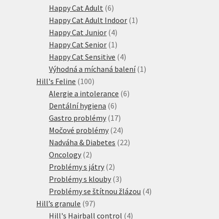
produktů
6
Happy Cat Adult
6
produktů
1
Happy Cat Adult Indoor
1
4
produkt
Happy Cat Junior
4
produkty
1
Happy Cat Senior
1
produkt
4
Happy Cat Sensitive
4
produkty
1
Výhodná a míchaná balení
1
100
produkt
Hill's Feline
100
produktů
6
Alergie a intolerance
6
6
produktů
Dentální hygiena
6
produktů
17
Gastro problémy
17
produktů
24
Močové problémy
24
produktů
22
Nadváha & Diabetes
22
2
produktů
Oncology
2
produkty
2
Problémy s játry
2
produkty
3
Problémy s klouby
3
produkty
4
Problémy se štítnou žlázou
4
97
produkty
Hill’s granule
97
produktů
4
Hill's Hairball control
4