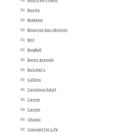
Bozita
Brekkies
Briantos bez obilovin
Brit
BugBell
Burns granule
Butcher's
Calibra
Carnilove Adult
Carrier
Cavom
Chappi
Concept for Life