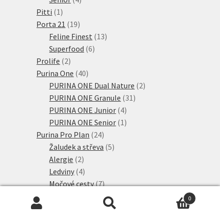
1
produkty
Pitti
1
produkt
19
Porta 21
19
produktů
13
Feline Finest
13
6
produktů
Superfood
6
2
produktů
Prolife
2
produkty
40
Purina One
40
produktů
2
PURINA ONE Dual Nature
2
31
produkty
PURINA ONE Granule
31
4
produktů
PURINA ONE Junior
4
produkty
1
PURINA ONE Senior
1
24
produkt
Purina Pro Plan
24
produktů
5
Žaludek a střeva
5
2
produktů
Alergie
2
produkty
4
Ledviny
4
produkty
7
Močové cesty
7
produktů
6
Nadváha a diabetes
6
0
80
produktů
Purina Pro Plan
80
Hledat:
Hledat
11
produktů