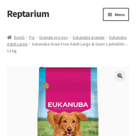
Reptarium
Přeskočit
Přejít
Menu
na
k
navigaci
obsahu
Úvodní stránka
webu
Domů
Psi
Granule pro psy
Eukanuba granule
Eukanuba
Adult Large
Eukanuba Grain Free Adult Large & Giant s jehněčím –
Košík
12 kg
Malá zvířata — Klece, krmivo, vybavení
Můj účet
Obchod
Pokladna
Vše pro kočky