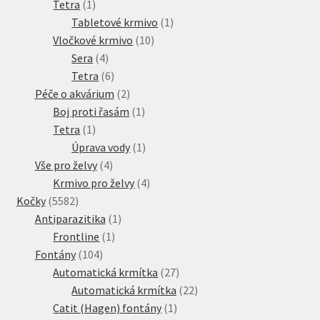
1
produkt
Tetra
1
produkt
1
Tabletové krmivo
1
10
produkt
Vločkové krmivo
10
4
produktů
Sera
4
produkty
6
Tetra
6
produktů
2
Péče o akvárium
2
produkty
1
Boj proti řasám
1
1
produkt
Tetra
1
produkt
1
Úprava vody
1
4
produkt
Vše pro želvy
4
produkty
4
Krmivo pro želvy
4
5582
produkty
Kočky
5582
produktů
1
Antiparazitika
1
1
produkt
Frontline
1
104
produkt
Fontány
104
produktů
27
Automatická krmítka
27
produktů
22
Automatická krmítka
22
1
produktů
Catit (Hagen) fontány
1