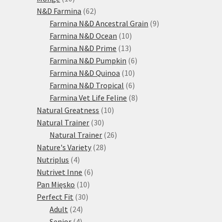
produktů
62
N&D Farmina
62
produktů
9
Farmina N&D Ancestral Grain
9
10
produktů
Farmina N&D Ocean
10
13
produktů
Farmina N&D Prime
13
produktů
6
Farmina N&D Pumpkin
6
10
produktů
Farmina N&D Quinoa
10
produktů
6
Farmina N&D Tropical
6
produktů
8
Farmina Vet Life Feline
8
10
produktů
Natural Greatness
10
30
produktů
Natural Trainer
30
produktů
26
Natural Trainer
26
28
produktů
Nature's Variety
28
4
produktů
Nutriplus
4
produkty
6
Nutrivet Inne
6
10
produktů
Pan Mięsko
10
30
produktů
Perfect Fit
30
24
produktů
Adult
24
4
produktů
Senior
4