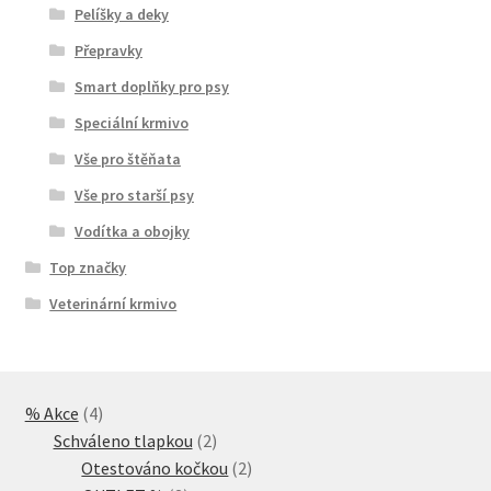
Pelíšky a deky
Přepravky
Smart doplňky pro psy
Speciální krmivo
Vše pro štěňata
Vše pro starší psy
Vodítka a obojky
Top značky
Veterinární krmivo
4
% Akce
4
produkty
2
Schváleno tlapkou
2
produkty
2
Otestováno kočkou
2