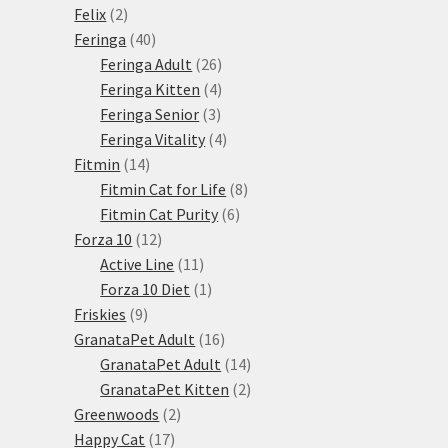
2
produkt
Felix
2
produkty
40
Feringa
40
produktů
26
Feringa Adult
26
produktů
4
Feringa Kitten
4
3
produkty
Feringa Senior
3
produkty
4
Feringa Vitality
4
14
produkty
Fitmin
14
produktů
8
Fitmin Cat for Life
8
6
produktů
Fitmin Cat Purity
6
12
produktů
Forza 10
12
produktů
11
Active Line
11
produktů
1
Forza 10 Diet
1
9
produkt
Friskies
9
produktů
16
GranataPet Adult
16
produktů
14
GranataPet Adult
14
produktů
2
GranataPet Kitten
2
2
produkty
Greenwoods
2
17
produkty
Happy Cat
17