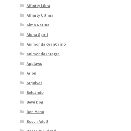
Affinity Libra
Affinity Ultima
Almo Nature
Alpha Spirit
Animonda GranCarno
animonda Integra
Applaws
Arion
Arquivet
Belcando
Bewi Dog
Bon Menu
Bosch Adult
Bosch My Friend