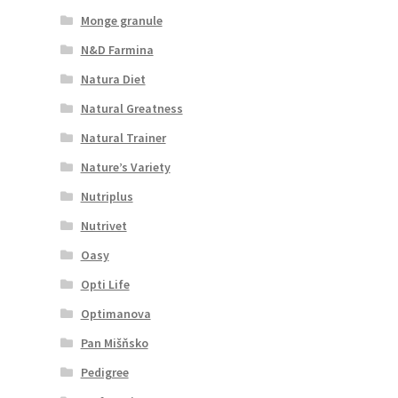
Monge granule
N&D Farmina
Natura Diet
Natural Greatness
Natural Trainer
Nature’s Variety
Nutriplus
Nutrivet
Oasy
Opti Life
Optimanova
Pan Mišňsko
Pedigree