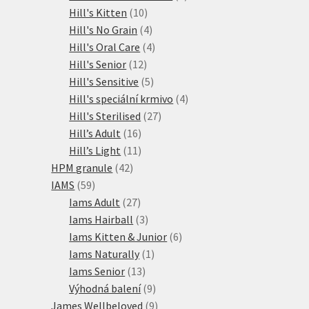
10
produkty
Hill's Kitten
10
produktů
4
Hill's No Grain
4
produkty
4
Hill's Oral Care
4
12
produkty
Hill's Senior
12
produktů
5
Hill's Sensitive
5
produktů
4
Hill's speciální krmivo
4
27
produkty
Hill's Sterilised
27
16
produktů
Hill’s Adult
16
produktů
11
Hill’s Light
11
42
produktů
HPM granule
42
59
produktů
IAMS
59
produktů
27
Iams Adult
27
produktů
3
Iams Hairball
3
produkty
6
Iams Kitten & Junior
6
1
produktů
Iams Naturally
1
13
produkt
Iams Senior
13
produktů
9
Výhodná balení
9
produktů
9
James Wellbeloved
9