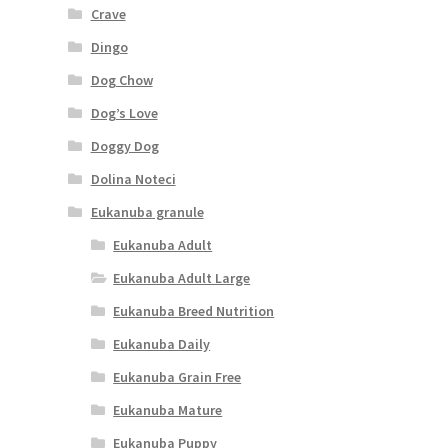
Crave
Dingo
Dog Chow
Dog’s Love
Doggy Dog
Dolina Noteci
Eukanuba granule
Eukanuba Adult
Eukanuba Adult Large
Eukanuba Breed Nutrition
Eukanuba Daily
Eukanuba Grain Free
Eukanuba Mature
Eukanuba Puppy