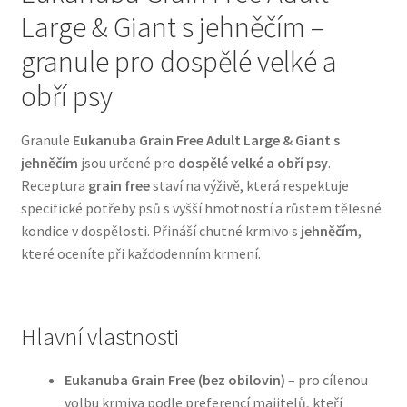
Large & Giant s jehněčím –
Bozita pro psy — Švédské krmivo s nordickou kvalitou
granule pro dospělé velké a
obří psy
Brit pro psy
Granule
Eukanuba Grain Free Adult Large & Giant s
Granule pro psy
jehněčím
jsou určené pro
dospělé velké a obří psy
.
Receptura
grain free
staví na výživě, která respektuje
Natural Trainer pro psy — Italské krmivo s
specifické potřeby psů s vyšší hmotností a růstem tělesné
přírodními složkami
kondice v dospělosti. Přináší chutné krmivo s
jehněčím
,
které oceníte při každodenním krmení.
Happy Dog — Německá kvalita a přirozené složení
Hill’s pro psy
Hlavní vlastnosti
Hračky pro psy
Eukanuba Grain Free (bez obilovin)
– pro cílenou
volbu krmiva podle preferencí majitelů, kteří
Konzervy a kapsičky pro psy