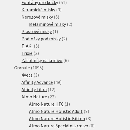
51
produkt
Fontány pro kočky
51
3
produktů
Keramické misky
3
6
produkty
Nerezové misky
6
produktů
2
Melaminové misky
2
1
produkty
Plastové misky
1
produkt
2
Podložky pod misky
2
5
produkty
TIAKI
5
2
produktů
Trixie
2
produkty
6
Zásobníky na krmivo
6
1695
produktů
Granule
1695
3
produktů
4Vets
3
produkty
49
Affinity Advance
49
12
produktů
Affinity Libra
12
produktů
22
Almo Nature
22
produktů
1
Almo Nature HFC
1
produkt
9
Almo Nature Holistic Adult
9
produktů
3
Almo Nature Holistic Kitten
3
produkty
6
Almo Nature Speciální krmivo
6