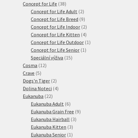
38
produktů
Concept for Life
38
produktů
2
Concept for Life Adult
2
produkty
9
Concept for Life Breed
9
produktů
2
Concept for Life Indoor
2
4
produkty
Concept for Life Kitten
4
produkty
1
Concept for Life Outdoor
1
1
produkt
Concept for Life Senior
1
15
produkt
Speciální výživa
15
12
produktů
Cosma
12
5
produktů
Crave
5
produktů
2
Dogs'n Tiger
2
produkty
4
Dolina Noteci
4
22
produkty
Eukanuba
22
produktů
6
Eukanuba Adult
6
produktů
9
Eukanuba Grain Free
9
3
produktů
Eukanuba Hairball
3
3
produkty
Eukanuba Kitten
3
1
produkty
Eukanuba Senior
1