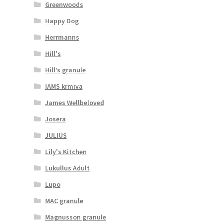
Greenwoods
Happy Dog
Herrmanns
Hill's
Hill’s granule
IAMS krmiva
James Wellbeloved
Josera
JULIUS
Lily's Kitchen
Lukullus Adult
Lupo
MAC granule
Magnusson granule