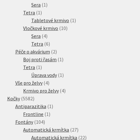
1
produkt
Sera
1
1
produkt
Tetra
1
produkt
1
Tabletové krmivo
1
10
produkt
Vločkové krmivo
10
4
produktů
Sera
4
produkty
6
Tetra
6
produktů
2
Péče o akvárium
2
produkty
1
Boj proti řasám
1
1
produkt
Tetra
1
produkt
1
Úprava vody
1
4
produkt
Vše pro želvy
4
produkty
4
Krmivo pro želvy
4
5582
produkty
Kočky
5582
produktů
1
Antiparazitika
1
1
produkt
Frontline
1
104
produkt
Fontány
104
produktů
27
Automatická krmítka
27
produktů
22
Automatická krmítka
22