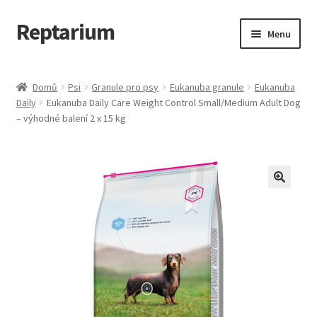
Reptarium
Přeskočit
Přejít
Menu
na
k
navigaci
obsahu
Úvodní stránka
webu
Domů
Psi
Granule pro psy
Eukanuba granule
Eukanuba
Daily
Eukanuba Daily Care Weight Control Small/Medium Adult Dog
Košík
– výhodné balení 2 x 15 kg
Malá zvířata — Klece, krmivo, vybavení
Můj účet
Obchod
Pokladna
Vše pro kočky