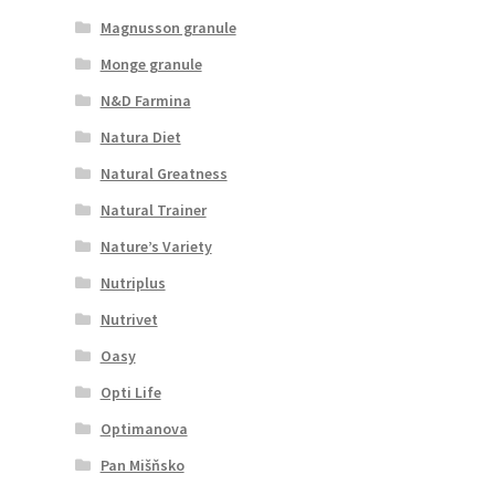
Magnusson granule
Monge granule
N&D Farmina
Natura Diet
Natural Greatness
Natural Trainer
Nature’s Variety
Nutriplus
Nutrivet
Oasy
Opti Life
Optimanova
Pan Mišňsko