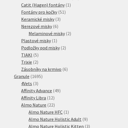
1
produktů
Catit (Hagen) fontány
1
51
produkt
Fontány pro kočky
51
3
produktů
Keramické misky
3
6
produkty
Nerezové misky
6
produktů
2
Melaminové misky
2
1
produkty
Plastové misky
1
produkt
2
Podložky pod misky
2
5
produkty
TIAKI
5
2
produktů
Trixie
2
produkty
6
Zásobníky na krmivo
6
1695
produktů
Granule
1695
3
produktů
4Vets
3
produkty
49
Affinity Advance
49
12
produktů
Affinity Libra
12
produktů
22
Almo Nature
22
produktů
1
Almo Nature HFC
1
produkt
9
Almo Nature Holistic Adult
9
produktů
3
Almo Nature Holistic Kitten
3