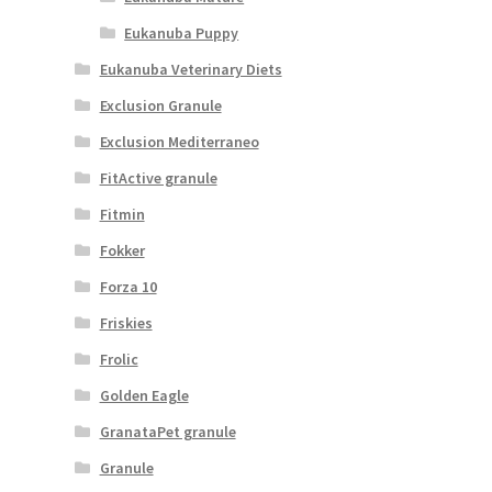
Eukanuba Puppy
Eukanuba Veterinary Diets
Exclusion Granule
Exclusion Mediterraneo
FitActive granule
Fitmin
Fokker
Forza 10
Friskies
Frolic
Golden Eagle
GranataPet granule
Granule