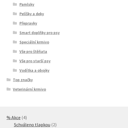
Pamlsky
Pelíšky a deky
Přepravky
Smart doplňky pro psy
Speciální krmivo
Vše pro štěňata
Vše pro starší psy
Vodítka a obojky
Top značky
Veterinární krmivo
4
% Akce
4
produkty
2
Schváleno tlapkou
2