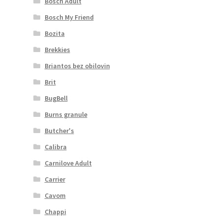
Bosch Adult
Bosch My Friend
Bozita
Brekkies
Briantos bez obilovin
Brit
BugBell
Burns granule
Butcher's
Calibra
Carnilove Adult
Carrier
Cavom
Chappi