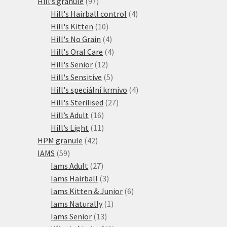
97
produkty
Hill’s granule
97
produktů
4
Hill's Hairball control
4
10
produkty
Hill's Kitten
10
produktů
4
Hill's No Grain
4
produkty
4
Hill's Oral Care
4
12
produkty
Hill's Senior
12
produktů
5
Hill's Sensitive
5
produktů
4
Hill's speciální krmivo
4
27
produkty
Hill's Sterilised
27
16
produktů
Hill’s Adult
16
produktů
11
Hill’s Light
11
42
produktů
HPM granule
42
59
produktů
IAMS
59
produktů
27
Iams Adult
27
produktů
3
Iams Hairball
3
produkty
6
Iams Kitten & Junior
6
1
produktů
Iams Naturally
1
13
produkt
Iams Senior
13