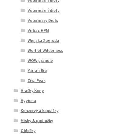
Veterinární diety
Veterinární diety
Veterinary Diets
Virbac HPM
Wiejska Zagroda
Wolf of Wilderness
WOW granule
Yarrah Bio
Ziwi Peak
Hračky Kong
Hygiena
Konzervy a kapsičky
Misky & podložky
Oblečky