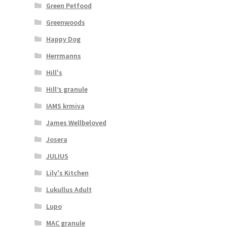
Green Petfood
Greenwoods
Happy Dog
Herrmanns
Hill's
Hill’s granule
IAMS krmiva
James Wellbeloved
Josera
JULIUS
Lily's Kitchen
Lukullus Adult
Lupo
MAC granule