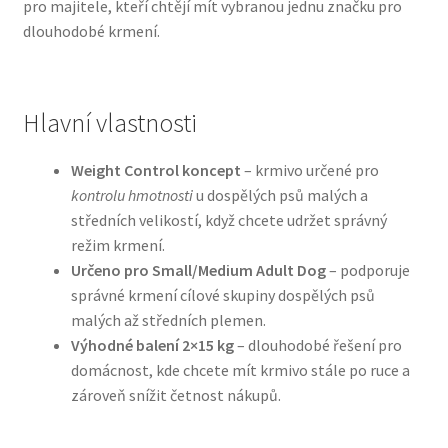
pro majitele, kteří chtějí mít vybranou jednu značku pro
dlouhodobé krmení.
N&D Farmina pro psy — Italské holistic krmivo
Oblečky pro psy
Hlavní vlastnosti
Pamlsky pro psy
Weight Control koncept
– krmivo určené pro
kontrolu hmotnosti
u dospělých psů malých a
Pelíšky pro psy
středních velikostí, když chcete udržet správný
režim krmení.
Ortopedické pelíšky
Určeno pro Small/Medium Adult Dog
– podporuje
správné krmení cílové skupiny dospělých psů
Přepravky pro psy
malých až středních plemen.
Výhodné balení 2×15 kg
– dlouhodobé řešení pro
Purizon pro psy — Vysoký obsah masa, bez obilovin
domácnost, kde chcete mít krmivo stále po ruce a
zároveň snížit četnost nákupů.
Royal Canin pro psy