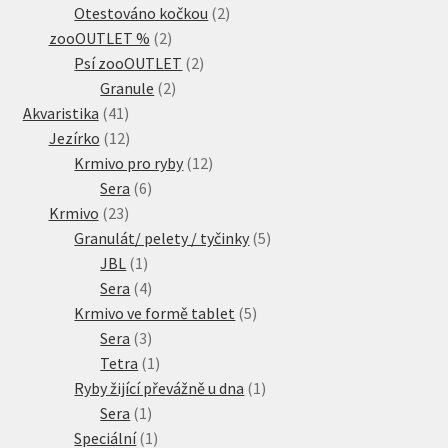
produkty
2
Otestováno kočkou
2
2
produkty
zooOUTLET %
2
produkty
2
Psí zooOUTLET
2
2
produkty
Granule
2
41
produkty
Akvaristika
41
produktů
12
Jezírko
12
produktů
12
Krmivo pro ryby
12
6
produktů
Sera
6
23
produktů
Krmivo
23
produktů
5
Granulát/ pelety / tyčinky
5
1
produktů
JBL
1
produkt
4
Sera
4
produkty
5
Krmivo ve formě tablet
5
3
produktů
Sera
3
produkty
1
Tetra
1
produkt
1
Ryby žijící převážně u dna
1
1
produkt
Sera
1
produkt
1
Speciální
1