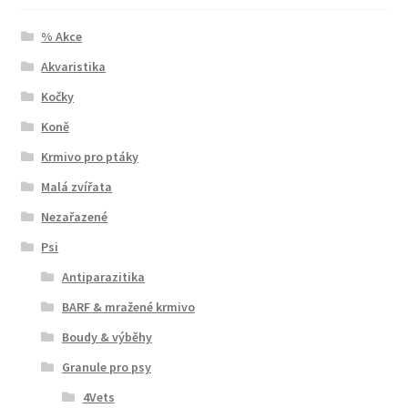
% Akce
Akvaristika
Kočky
Koně
Krmivo pro ptáky
Malá zvířata
Nezařazené
Psi
Antiparazitika
BARF & mražené krmivo
Boudy & výběhy
Granule pro psy
4Vets