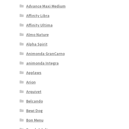
Advance Maxi Medium
Affinity Libra
Affinity Ultima
Almo Nature
Alpha Spirit
Animonda GranCarno
animonda Integra
Applaws
Arion
Arquivet
Belcando
Bewi Dog
Bon Menu