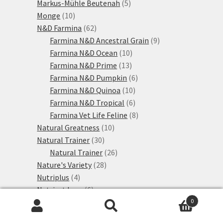
produktů
5
Markus-Mühle Beutenah
5
10
produktů
Monge
10
produktů
62
N&D Farmina
62
produktů
9
Farmina N&D Ancestral Grain
9
10
produktů
Farmina N&D Ocean
10
13
produktů
Farmina N&D Prime
13
produktů
6
Farmina N&D Pumpkin
6
10
produktů
Farmina N&D Quinoa
10
produktů
6
Farmina N&D Tropical
6
produktů
8
Farmina Vet Life Feline
8
10
produktů
Natural Greatness
10
30
produktů
Natural Trainer
30
produktů
26
Natural Trainer
26
28
produktů
Nature's Variety
28
4
produktů
Nutriplus
4
produkty
6
Nutrivet Inne
6
10
produktů
0
Pan Mięsko
10
Hledat:
Hledat
30
produktů
Perfect Fit
30