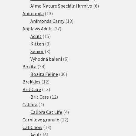
produkty
6
Almo Nature Speciální krmivo
6
13
produktů
Animonda
13
produktů
13
Animonda Carny
13
27
produktů
Applaws Adult
27
15
produktů
Adult
15
produktů
3
Kitten
3
3
produkty
Senior
3
produkty
6
Výhodná balení
6
34
produktů
Bozita
34
produktů
30
Bozita Feline
30
12
produktů
Brekkies
12
produktů
13
Brit Care
13
produktů
12
Brit Care
12
4
produktů
Calibra
4
produkty
4
Calibra Cat Life
4
12
produkty
Carnilove granule
12
18
produktů
Cat Chow
18
6
produktů
Adult
6