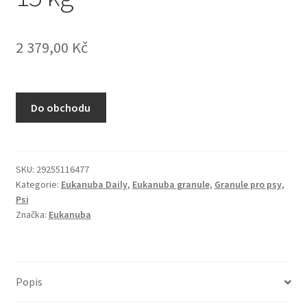
N&D Farmina pro kočky — Italské holistic krmivo
2 379,00
Kč
Odpočívadla pro kočky
Pamlsky pro kočky
Do obchodu
Purizon pro kočky
Royal Canin pro kočky
SKU:
29255116477
Kategorie:
Eukanuba Daily
,
Eukanuba granule
,
Granule pro psy
,
Škrabadla pro kočky
Psi
Značka:
Eukanuba
Veterinární dieta pro kočky
Vše pro psy — Krmivo, doplňky, vybavení
Popis
Boudy a výběhy