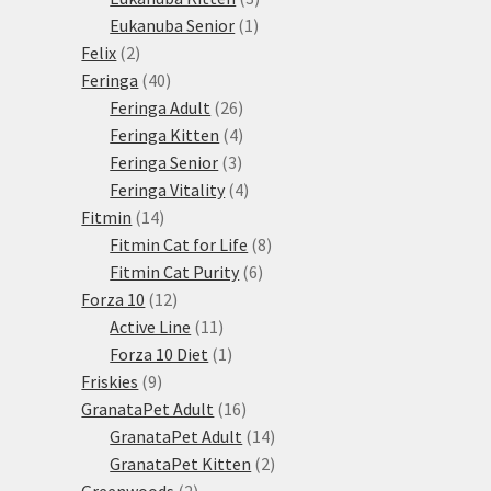
1
produkty
Eukanuba Senior
1
2
produkt
Felix
2
produkty
40
Feringa
40
produktů
26
Feringa Adult
26
produktů
4
Feringa Kitten
4
3
produkty
Feringa Senior
3
produkty
4
Feringa Vitality
4
14
produkty
Fitmin
14
produktů
8
Fitmin Cat for Life
8
6
produktů
Fitmin Cat Purity
6
12
produktů
Forza 10
12
produktů
11
Active Line
11
produktů
1
Forza 10 Diet
1
9
produkt
Friskies
9
produktů
16
GranataPet Adult
16
produktů
14
GranataPet Adult
14
produktů
2
GranataPet Kitten
2
2
produkty