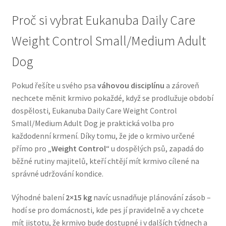
Veterinární dieta pro psy
Proč si vybrat Eukanuba Daily Care
Weight Control Small/Medium Adult
Vodítka a obojky
Dog
Wolf of Wilderness
Pokud řešíte u svého psa
váhovou disciplínu
a zároveň
nechcete měnit krmivo pokaždé, když se prodlužuje období
dospělosti, Eukanuba Daily Care Weight Control
Small/Medium Adult Dog je praktická volba pro
každodenní krmení. Díky tomu, že jde o krmivo určené
přímo pro „
Weight Control
“ u dospělých psů, zapadá do
běžné rutiny majitelů, kteří chtějí mít krmivo cílené na
správné udržování kondice.
Výhodné balení
2×15 kg
navíc usnadňuje plánování zásob –
hodí se pro domácnosti, kde pes jí pravidelně a vy chcete
mít jistotu, že krmivo bude dostupné i v dalších týdnech a