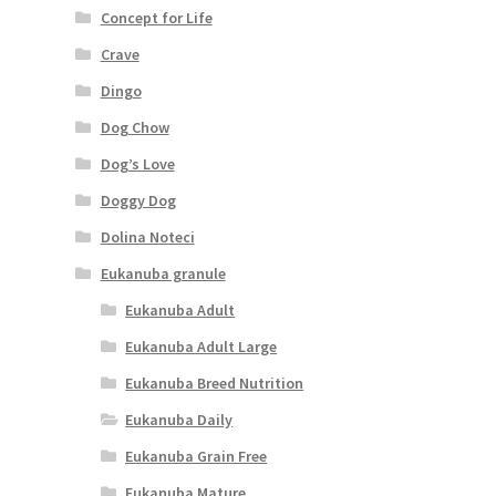
Concept for Life
Crave
Dingo
Dog Chow
Dog’s Love
Doggy Dog
Dolina Noteci
Eukanuba granule
Eukanuba Adult
Eukanuba Adult Large
Eukanuba Breed Nutrition
Eukanuba Daily
Eukanuba Grain Free
Eukanuba Mature