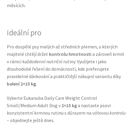
měsících.
Ideální pro
Pro dospělé psy malých až středních plemen, u kterých
majitelé chtějí držet
kontrolu hmotnosti
a zároveň krmit
v rámci každodenní nutriční rutiny. Využijete i jako
dlouhodobé řešení do domácnosti, kde preferujete
pravidelné dávkování a praktičtější nákupní variantu díky
balení 2×15 kg
.
Vyberte Eukanuba Daily Care Weight Control
Small/Medium Adult Dog v
2×15 kg
a nastavte psovi
konzistentní krmnou rutinu s důrazem na
váhovou kontrolu
– objednejte ještě dnes.