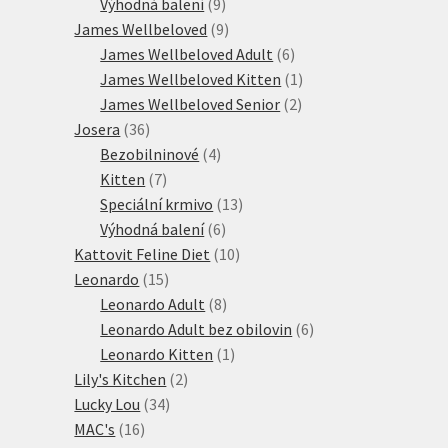
produktů
9
Výhodná balení
9
produktů
9
James Wellbeloved
9
produktů
6
James Wellbeloved Adult
6
produktů
1
James Wellbeloved Kitten
1
2
produkt
James Wellbeloved Senior
2
36
produkty
Josera
36
produktů
4
Bezobilninové
4
7
produkty
Kitten
7
produktů
13
Speciální krmivo
13
6
produktů
Výhodná balení
6
produktů
10
Kattovit Feline Diet
10
15
produktů
Leonardo
15
produktů
8
Leonardo Adult
8
produktů
6
Leonardo Adult bez obilovin
6
1
produktů
Leonardo Kitten
1
2
produkt
Lily's Kitchen
2
34
produkty
Lucky Lou
34
16
produktů
MAC's
16