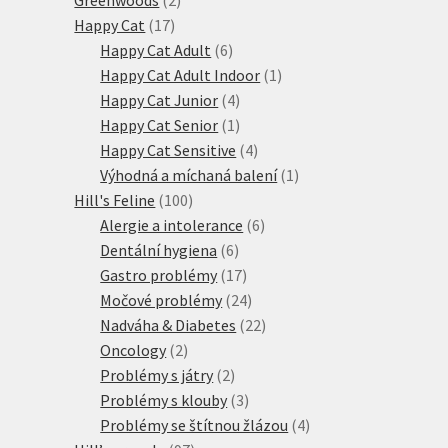
Greenwoods
2
17
produkty
Happy Cat
17
produktů
6
Happy Cat Adult
6
produktů
1
Happy Cat Adult Indoor
1
4
produkt
Happy Cat Junior
4
produkty
1
Happy Cat Senior
1
produkt
4
Happy Cat Sensitive
4
produkty
1
Výhodná a míchaná balení
1
100
produkt
Hill's Feline
100
produktů
6
Alergie a intolerance
6
6
produktů
Dentální hygiena
6
produktů
17
Gastro problémy
17
produktů
24
Močové problémy
24
produktů
22
Nadváha & Diabetes
22
2
produktů
Oncology
2
produkty
2
Problémy s játry
2
produkty
3
Problémy s klouby
3
produkty
4
Problémy se štítnou žlázou
4