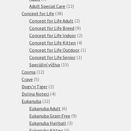
produktů
12
Adult Special Care
12
38
produktů
Concept for Life
38
produktů
2
Concept for Life Adult
2
produkty
9
Concept for Life Breed
9
produktů
2
Concept for Life Indoor
2
4
produkty
Concept for Life Kitten
4
produkty
1
Concept for Life Outdoor
1
1
produkt
Concept for Life Senior
1
15
produkt
Speciální výživa
15
12
produktů
Cosma
12
5
produktů
Crave
5
produktů
2
Dogs'n Tiger
2
produkty
4
Dolina Noteci
4
22
produkty
Eukanuba
22
produktů
6
Eukanuba Adult
6
produktů
9
Eukanuba Grain Free
9
3
produktů
Eukanuba Hairball
3
3
produkty
Eukanuba Kitten
3