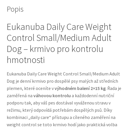
Popis
Bozita pro psy — Švédské krmivo s nordickou kvalitou
Eukanuba Daily Care Weight
Brit pro psy
Control Small/Medium Adult
Granule pro psy
Dog – krmivo pro kontrolu
hmotnosti
Natural Trainer pro psy — Italské krmivo s
přírodními složkami
Eukanuba Daily Care Weight Control Small/Medium Adult
Dog je denní krmivo pro dospělé psy malých až středních
Happy Dog — Německá kvalita a přirozené složení
plemen, které oceníte v
výhodném balení 2×15 kg
. Řada je
zaměřená na
váhovou kontrolu
a každodenní nutriční
Hill’s pro psy
podporu tak, aby váš pes dostával vyváženou stravu v
režimu, který odpovídá potřebám dospělých psů. Díky
Hračky pro psy
kombinaci „daily care“ přístupu a cíleného zaměření na
weight control se toto krmivo hodí jako praktická volba
Konzervy a kapsičky pro psy