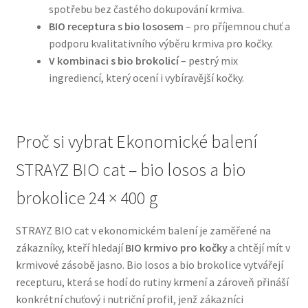
spotřebu bez častého dokupování krmiva.
BIO receptura s bio lososem
– pro příjemnou chuť a
N&D Farmina pro psy — Italské holistic krmivo
podporu kvalitativního výběru krmiva pro kočky.
V kombinaci s bio brokolicí
– pestrý mix
Oblečky pro psy
ingrediencí, který ocení i vybíravější kočky.
Pamlsky pro psy
Proč si vybrat Ekonomické balení
Pelíšky pro psy
STRAYZ BIO cat – bio losos a bio
Ortopedické pelíšky
brokolice 24 × 400 g
Přepravky pro psy
STRAYZ BIO cat v ekonomickém balení je zaměřené na
zákazníky, kteří hledají
BIO krmivo pro kočky
a chtějí mít v
Purizon pro psy — Vysoký obsah masa, bez obilovin
krmivové zásobě jasno. Bio losos a bio brokolice vytvářejí
recepturu, která se hodí do rutiny krmení a zároveň přináší
Royal Canin pro psy
konkrétní chuťový i nutriční profil, jenž zákazníci