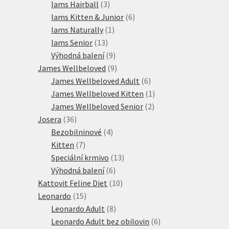
produktů
3
Iams Hairball
3
produkty
6
Iams Kitten & Junior
6
1
produktů
Iams Naturally
1
13
produkt
Iams Senior
13
produktů
9
Výhodná balení
9
produktů
9
James Wellbeloved
9
produktů
6
James Wellbeloved Adult
6
produktů
1
James Wellbeloved Kitten
1
2
produkt
James Wellbeloved Senior
2
36
produkty
Josera
36
produktů
4
Bezobilninové
4
7
produkty
Kitten
7
produktů
13
Speciální krmivo
13
6
produktů
Výhodná balení
6
produktů
10
Kattovit Feline Diet
10
15
produktů
Leonardo
15
produktů
8
Leonardo Adult
8
produktů
6
Leonardo Adult bez obilovin
6