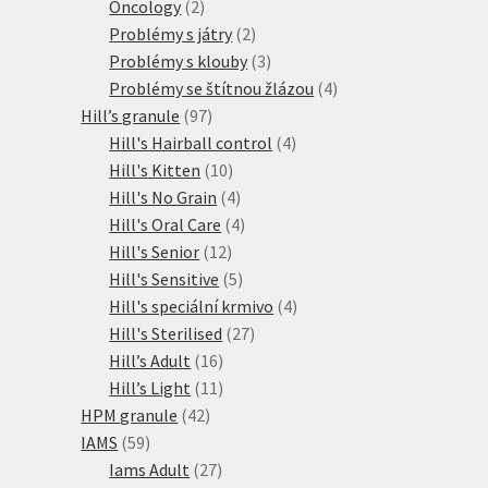
2
produktů
Oncology
2
produkty
2
Problémy s játry
2
produkty
3
Problémy s klouby
3
produkty
4
Problémy se štítnou žlázou
4
97
produkty
Hill’s granule
97
produktů
4
Hill's Hairball control
4
10
produkty
Hill's Kitten
10
produktů
4
Hill's No Grain
4
produkty
4
Hill's Oral Care
4
12
produkty
Hill's Senior
12
produktů
5
Hill's Sensitive
5
produktů
4
Hill's speciální krmivo
4
27
produkty
Hill's Sterilised
27
16
produktů
Hill’s Adult
16
produktů
11
Hill’s Light
11
42
produktů
HPM granule
42
59
produktů
IAMS
59
produktů
27
Iams Adult
27