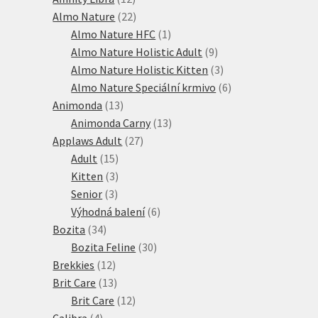
produktů
22
Almo Nature
22
produktů
1
Almo Nature HFC
1
produkt
9
Almo Nature Holistic Adult
9
produktů
3
Almo Nature Holistic Kitten
3
produkty
6
Almo Nature Speciální krmivo
6
13
produktů
Animonda
13
produktů
13
Animonda Carny
13
27
produktů
Applaws Adult
27
15
produktů
Adult
15
produktů
3
Kitten
3
3
produkty
Senior
3
produkty
6
Výhodná balení
6
34
produktů
Bozita
34
produktů
30
Bozita Feline
30
12
produktů
Brekkies
12
produktů
13
Brit Care
13
produktů
12
Brit Care
12
4
produktů
Calibra
4