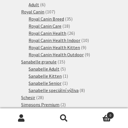
6
produktů
Adult
6
produktů
107
Royal Canin
107
produktů
35
Royal Canin Breed
35
18
produktů
Royal Canin Care
18
produktů
26
Royal Canin Health
26
produktů
10
Royal Canin Health Indoor
10
9
produktů
Royal Canin Health Kitten
9
produktů
9
Royal Canin Health Outdoor
9
15
produktů
Sanabelle granule
15
produktů
5
Sanabelle Adult
5
produktů
1
Sanabelle Kitten
1
1
produkt
Sanabelle Senior
1
produkt
8
Sanabelle speciální výživa
8
28
produktů
Schesir
28
produktů
2
Simpsons Premium
2
12
produkty
Směsi
12
0
6
produktů
Smilla
6
Hledat:
Hledat
produktů
4
Smilla Adult
4