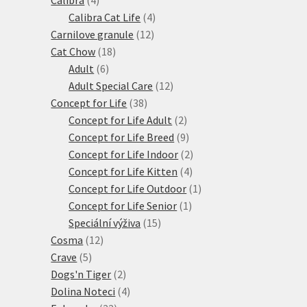
produkty
4
Calibra Cat Life
4
12
produkty
Carnilove granule
12
18
produktů
Cat Chow
18
6
produktů
Adult
6
produktů
12
Adult Special Care
12
38
produktů
Concept for Life
38
produktů
2
Concept for Life Adult
2
produkty
9
Concept for Life Breed
9
produktů
2
Concept for Life Indoor
2
4
produkty
Concept for Life Kitten
4
produkty
1
Concept for Life Outdoor
1
1
produkt
Concept for Life Senior
1
15
produkt
Speciální výživa
15
12
produktů
Cosma
12
5
produktů
Crave
5
produktů
2
Dogs'n Tiger
2
produkty
4
Dolina Noteci
4