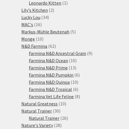
1
produktů
Leonardo Kitten
1
2
produkt
Lily's Kitchen
2
34
produkty
Lucky Lou
34
16
produktů
MAC's
16
produktů
5
Markus-Mühle Beutenah
5
10
produktů
Monge
10
produktů
62
N&D Farmina
62
produktů
9
Farmina N&D Ancestral Grain
9
10
produktů
Farmina N&D Ocean
10
13
produktů
Farmina N&D Prime
13
produktů
6
Farmina N&D Pumpkin
6
10
produktů
Farmina N&D Quinoa
10
produktů
6
Farmina N&D Tropical
6
produktů
8
Farmina Vet Life Feline
8
10
produktů
Natural Greatness
10
30
produktů
Natural Trainer
30
produktů
26
Natural Trainer
26
28
produktů
Nature's Variety
28