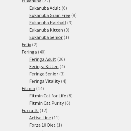
22
produkty
Eukanuba
22
produktů
6
Eukanuba Adult
6
produktů
9
Eukanuba Grain Free
9
3
produktů
Eukanuba Hairball
3
3
produkty
Eukanuba Kitten
3
1
produkty
Eukanuba Senior
1
2
produkt
Felix
2
produkty
40
Feringa
40
produktů
26
Feringa Adult
26
produktů
4
Feringa Kitten
4
3
produkty
Feringa Senior
3
produkty
4
Feringa Vitality
4
14
produkty
Fitmin
14
produktů
8
Fitmin Cat for Life
8
6
produktů
Fitmin Cat Purity
6
12
produktů
Forza 10
12
produktů
11
Active Line
11
produktů
1
Forza 10 Diet
1