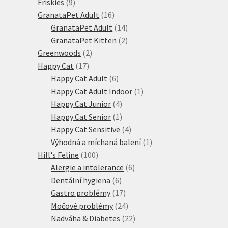
9
produkt
Friskies
9
produktů
16
GranataPet Adult
16
produktů
14
GranataPet Adult
14
produktů
2
GranataPet Kitten
2
2
produkty
Greenwoods
2
17
produkty
Happy Cat
17
produktů
6
Happy Cat Adult
6
produktů
1
Happy Cat Adult Indoor
1
4
produkt
Happy Cat Junior
4
produkty
1
Happy Cat Senior
1
produkt
4
Happy Cat Sensitive
4
produkty
1
Výhodná a míchaná balení
1
100
produkt
Hill's Feline
100
produktů
6
Alergie a intolerance
6
6
produktů
Dentální hygiena
6
produktů
17
Gastro problémy
17
produktů
24
Močové problémy
24
produktů
22
Nadváha & Diabetes
22