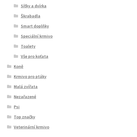
Síťky a dvírka
Škrabadla
Smart doplňky
Speciální krmivo
Toalety
Vše pro koťata
Koně
Krmivo pro ptáky
Malá zvířata
Nezařazené
Psi
Top značky
Veterinární krmivo