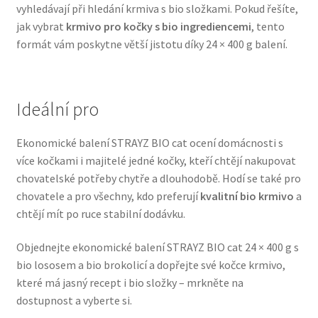
vyhledávají při hledání krmiva s bio složkami. Pokud řešíte,
Veterinární dieta pro psy
jak vybrat
krmivo pro kočky s bio ingrediencemi
, tento
formát vám poskytne větší jistotu díky 24 × 400 g balení.
Vodítka a obojky
Wolf of Wilderness
Ideální pro
Ekonomické balení STRAYZ BIO cat ocení domácnosti s
více kočkami i majitelé jedné kočky, kteří chtějí nakupovat
chovatelské potřeby chytře a dlouhodobě. Hodí se také pro
chovatele a pro všechny, kdo preferují
kvalitní bio krmivo
a
chtějí mít po ruce stabilní dodávku.
Objednejte ekonomické balení STRAYZ BIO cat 24 × 400 g s
bio lososem a bio brokolicí a dopřejte své kočce krmivo,
které má jasný recept i bio složky – mrkněte na
dostupnost a vyberte si.