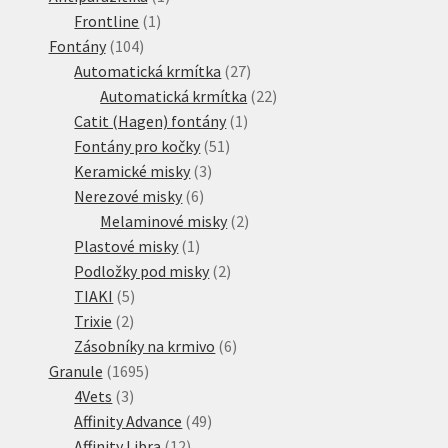
1
produkt
Frontline
1
104
produkt
Fontány
104
produktů
27
Automatická krmítka
27
produktů
22
Automatická krmítka
22
1
produktů
Catit (Hagen) fontány
1
51
produkt
Fontány pro kočky
51
3
produktů
Keramické misky
3
6
produkty
Nerezové misky
6
produktů
2
Melaminové misky
2
1
produkty
Plastové misky
1
produkt
2
Podložky pod misky
2
5
produkty
TIAKI
5
2
produktů
Trixie
2
produkty
6
Zásobníky na krmivo
6
1695
produktů
Granule
1695
3
produktů
4Vets
3
produkty
49
Affinity Advance
49
12
produktů
Affinity Libra
12