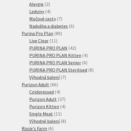
2
produktů
Alergie
2
produkty
4
Ledviny
4
produkty
7
Močové cesty
7
produktů
6
Nadváha a diabetes
6
80
produktů
Purina Pro Plan
80
11
produktů
Live Clear
11
produktů
42
PURINA PRO PLAN
42
produktů
4
PURINA PRO PLAN Kitten
4
6
produkty
PURINA PRO PLAN Senior
6
produktů
8
PURINA PRO PLAN Sterilised
8
7
produktů
Výhodná balení
7
66
produktů
Purizon Adult
66
produktů
4
Coldpressed
4
produkty
37
Purizon Adult
37
produktů
4
Purizon Kitten
4
11
produkty
Single Meat
11
produktů
8
Výhodné balení
8
6
produktů
Rosie's Farm
6