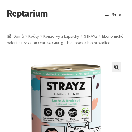
Reptarium
Přeskočit
Přejít
Menu
na
k
navigaci
obsahu
Úvodní stránka
webu
Domů
Kočky
Konzervy a kapsičky
STRAYZ
Ekonomické
balení STRAYZ BIO cat 24 x 400 g – bio losos a bio brokolice
Košík
Malá zvířata — Klece, krmivo, vybavení
Můj účet
Obchod
Pokladna
Vše pro kočky