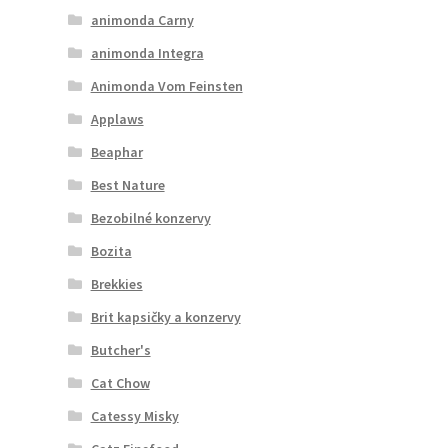
animonda Carny
animonda Integra
Animonda Vom Feinsten
Applaws
Beaphar
Best Nature
Bezobilné konzervy
Bozita
Brekkies
Brit kapsičky a konzervy
Butcher's
Cat Chow
Catessy Misky