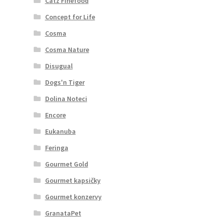
Catz Finefood
Concept for Life
Cosma
Cosma Nature
Disugual
Dogs'n Tiger
Dolina Noteci
Encore
Eukanuba
Feringa
Gourmet Gold
Gourmet kapsičky
Gourmet konzervy
GranataPet