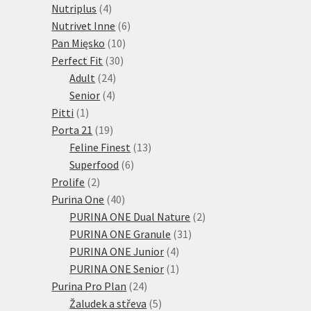
4
produktů
Nutriplus
4
produkty
6
Nutrivet Inne
6
10
produktů
Pan Mięsko
10
30
produktů
Perfect Fit
30
24
produktů
Adult
24
4
produktů
Senior
4
1
produkty
Pitti
1
produkt
19
Porta 21
19
produktů
13
Feline Finest
13
6
produktů
Superfood
6
2
produktů
Prolife
2
produkty
40
Purina One
40
produktů
2
PURINA ONE Dual Nature
2
31
produkty
PURINA ONE Granule
31
4
produktů
PURINA ONE Junior
4
produkty
1
PURINA ONE Senior
1
24
produkt
Purina Pro Plan
24
produktů
5
Žaludek a střeva
5