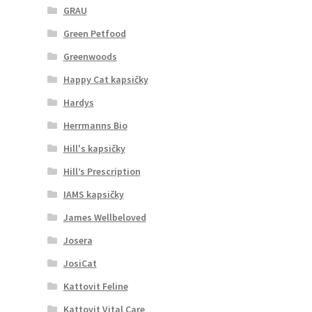
GRAU
Green Petfood
Greenwoods
Happy Cat kapsičky
Hardys
Herrmanns Bio
Hill's kapsičky
Hill’s Prescription
IAMS kapsičky
James Wellbeloved
Josera
JosiCat
Kattovit Feline
Kattovit Vital Care