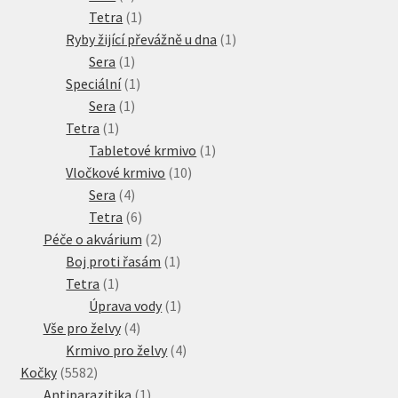
produkty
1
Tetra
1
produkt
1
Ryby žijící převážně u dna
1
1
produkt
Sera
1
produkt
1
Speciální
1
1
produkt
Sera
1
1
produkt
Tetra
1
produkt
1
Tabletové krmivo
1
10
produkt
Vločkové krmivo
10
4
produktů
Sera
4
produkty
6
Tetra
6
produktů
2
Péče o akvárium
2
produkty
1
Boj proti řasám
1
1
produkt
Tetra
1
produkt
1
Úprava vody
1
4
produkt
Vše pro želvy
4
produkty
4
Krmivo pro želvy
4
5582
produkty
Kočky
5582
produktů
1
Antiparazitika
1