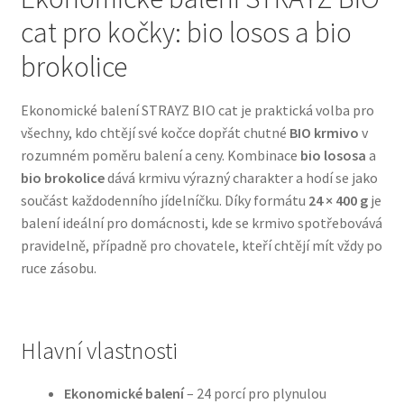
cat pro kočky: bio losos a bio
Bozita pro psy — Švédské krmivo s nordickou kvalitou
brokolice
Brit pro psy
Ekonomické balení STRAYZ BIO cat je praktická volba pro
všechny, kdo chtějí své kočce dopřát chutné
BIO krmivo
v
Granule pro psy
rozumném poměru balení a ceny. Kombinace
bio lososa
a
bio brokolice
dává krmivu výrazný charakter a hodí se jako
Natural Trainer pro psy — Italské krmivo s
součást každodenního jídelníčku. Díky formátu
24 × 400 g
je
přírodními složkami
balení ideální pro domácnosti, kde se krmivo spotřebovává
pravidelně, případně pro chovatele, kteří chtějí mít vždy po
Happy Dog — Německá kvalita a přirozené složení
ruce zásobu.
Hill’s pro psy
Hlavní vlastnosti
Hračky pro psy
Ekonomické balení
– 24 porcí pro plynulou
Konzervy a kapsičky pro psy