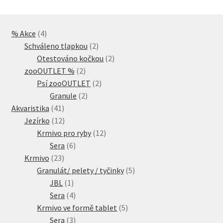
4
% Akce
4
produkty
2
Schváleno tlapkou
2
produkty
2
Otestováno kočkou
2
2
produkty
zooOUTLET %
2
produkty
2
Psí zooOUTLET
2
2
produkty
Granule
2
41
produkty
Akvaristika
41
produktů
12
Jezírko
12
produktů
12
Krmivo pro ryby
12
6
produktů
Sera
6
23
produktů
Krmivo
23
produktů
5
Granulát/ pelety / tyčinky
5
1
produktů
JBL
1
produkt
4
Sera
4
produkty
5
Krmivo ve formě tablet
5
3
produktů
Sera
3