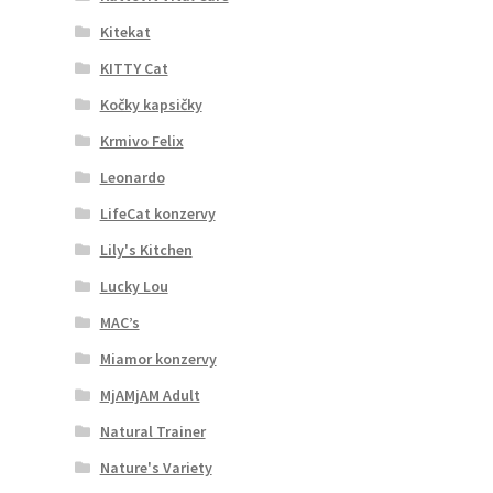
Kitekat
KITTY Cat
Kočky kapsičky
Krmivo Felix
Leonardo
LifeCat konzervy
Lily's Kitchen
Lucky Lou
MAC’s
Miamor konzervy
MjAMjAM Adult
Natural Trainer
Nature's Variety