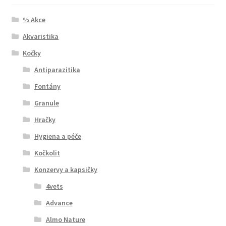
% Akce
Akvaristika
Kočky
Antiparazitika
Fontány
Granule
Hračky
Hygiena a péče
Kočkolit
Konzervy a kapsičky
4vets
Advance
Almo Nature