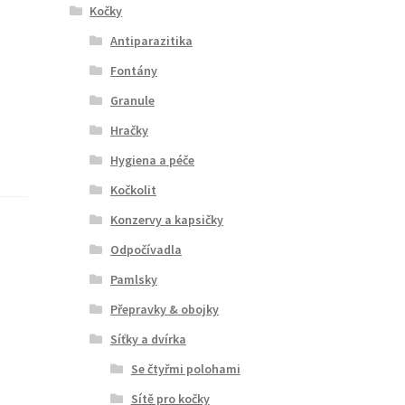
Kočky
Antiparazitika
Fontány
Granule
Hračky
Hygiena a péče
Kočkolit
Konzervy a kapsičky
Odpočívadla
Pamlsky
Přepravky & obojky
Síťky a dvírka
Se čtyřmi polohami
Sítě pro kočky