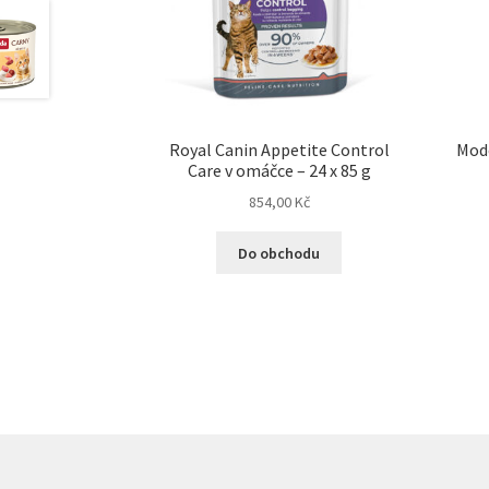
Royal Canin Appetite Control
Mode
Care v omáčce – 24 x 85 g
854,00
Kč
Do obchodu