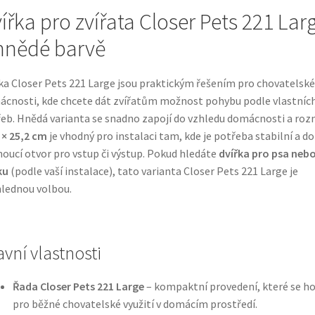
ířka pro zvířata Closer Pets 221 Lar
hnědé barvě
ka Closer Pets 221 Large jsou praktickým řešením pro chovatelské
cnosti, kde chcete dát zvířatům možnost pohybu podle vlastníc
eb. Hnědá varianta se snadno zapojí do vzhledu domácnosti a ro
 × 25,2 cm
je vhodný pro instalaci tam, kde je potřeba stabilní a d
oucí otvor pro vstup či výstup. Pokud hledáte
dvířka pro psa neb
ku
(podle vaší instalace), tato varianta Closer Pets 221 Large je
lednou volbou.
avní vlastnosti
Řada Closer Pets 221 Large
– kompaktní provedení, které se ho
pro běžné chovatelské využití v domácím prostředí.