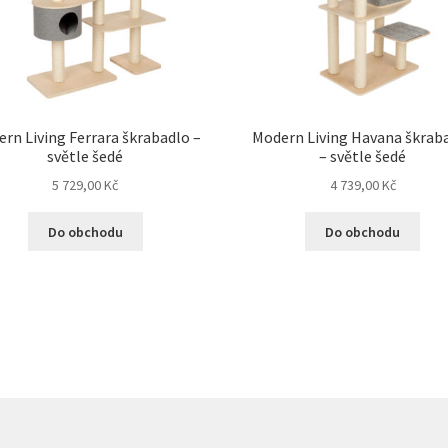
rn Living Ferrara škrabadlo –
Modern Living Havana škrab
světle šedé
– světle šedé
5 729,00
Kč
4 739,00
Kč
Do obchodu
Do obchodu