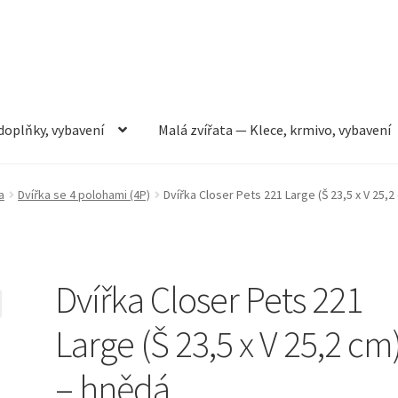
doplňky, vybavení
Malá zvířata — Klece, krmivo, vybavení
rmivo, vybavení
Můj účet
Obchod
Pokladna
Vše pro kočky
a
Dvířka se 4 polohami (4P)
Dvířka Closer Pets 221 Large (Š 23,5 x V 25,2
Dvířka Closer Pets 221
Large (Š 23,5 x V 25,2 cm
– hnědá