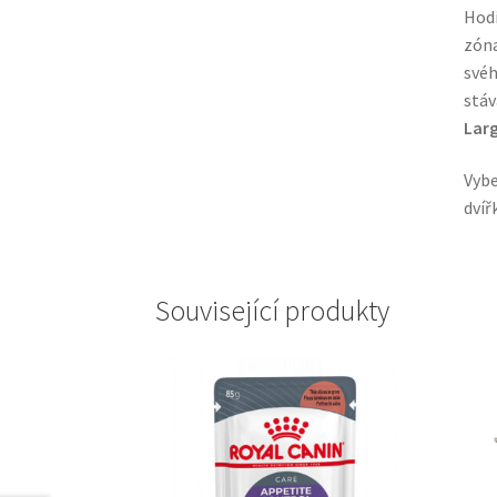
Hodí
zóna
svéh
stáv
Lar
Vybe
dvíř
Související produkty