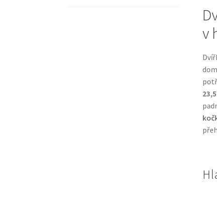
Dv
v 
Dvíř
domá
potř
23,5
padn
koč
přeh
Hl