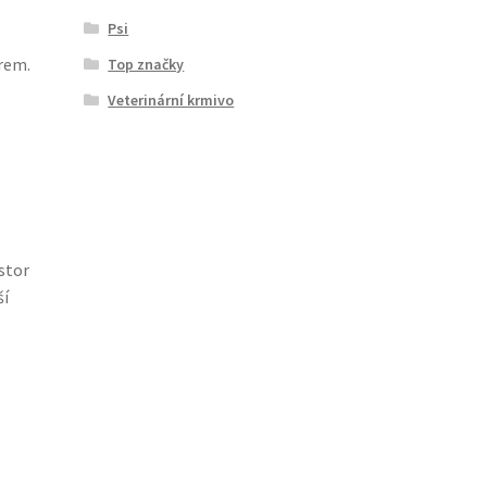
Psi
érem.
Top značky
Veterinární krmivo
stor
ší