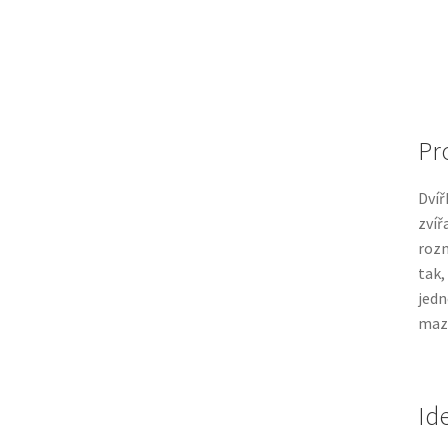
Pr
Dvíř
zvíř
roz
tak,
jedn
mazl
Id