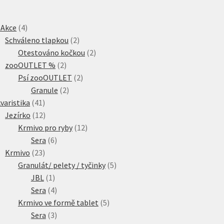
4
 Akce
4
produkty
2
Schváleno tlapkou
2
produkty
2
Otestováno kočkou
2
2
produkty
zooOUTLET %
2
produkty
2
Psí zooOUTLET
2
2
produkty
Granule
2
41
produkty
varistika
41
produktů
12
Jezírko
12
produktů
12
Krmivo pro ryby
12
6
produktů
Sera
6
23
produktů
Krmivo
23
produktů
5
Granulát/ pelety / tyčinky
5
1
produktů
JBL
1
produkt
4
Sera
4
produkty
5
Krmivo ve formě tablet
5
3
produktů
Sera
3