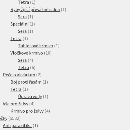
produkty
1
Tetra
1
produkt
1
Ryby žijící převážně u dna
1
1
produkt
Sera
1
produkt
1
Speciální
1
1
produkt
Sera
1
1
produkt
Tetra
1
produkt
1
Tabletové krmivo
1
10
produkt
Vločkové krmivo
10
4
produktů
Sera
4
produkty
6
Tetra
6
produktů
2
Péče o akvárium
2
produkty
1
Boj proti řasám
1
1
produkt
Tetra
1
produkt
1
Úprava vody
1
4
produkt
Vše pro želvy
4
produkty
4
Krmivo pro želvy
4
5582
produkty
očky
5582
produktů
1
Antiparazitika
1