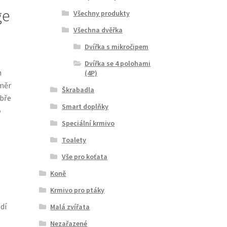
ge
Všechny produkty
Všechna dvěřka
Dvířka s mikročipem
Dvířka se 4 polohami
h
(4P)
změr
Škrabadla
obře
Smart doplňky
o
Speciální krmivo
Toalety
Vše pro koťata
Koně
Krmivo pro ptáky
dí
Malá zvířata
Nezařazené