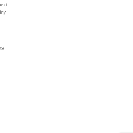
mezi
iny
ete