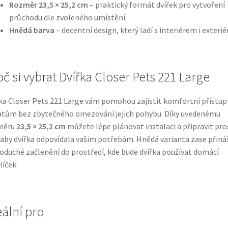
Rozměr 23,5 × 25,2 cm
– praktický formát dvířek pro vytvoření
průchodu dle zvoleného umístění.
Hnědá barva
– decentní design, který ladí s interiérem i exteri
oč si vybrat Dvířka Closer Pets 221 Large
ka Closer Pets 221 Large vám pomohou zajistit komfortní přístup
atům bez zbytečného omezování jejich pohybu. Díky uvedenému
měru
23,5 × 25,2 cm
můžete lépe plánovat instalaci a připravit pro
 aby dvířka odpovídala vašim potřebám. Hnědá varianta zase přiná
oduché začlenění do prostředí, kde bude dvířka používat domácí
íček.
eální pro