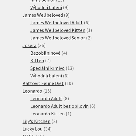
produktů
9
Výhodná balení
9
produktů
9
James Wellbeloved
9
produktů
6
James Wellbeloved Adult
6
produktů
1
James Wellbeloved Kitten
1
2
produkt
James Wellbeloved Senior
2
36
produkty
Josera
36
produktů
4
Bezobilninové
4
7
produkty
Kitten
7
produktů
13
Speciální krmivo
13
6
produktů
Výhodná balení
6
produktů
10
Kattovit Feline Diet
10
15
produktů
Leonardo
15
produktů
8
Leonardo Adult
8
produktů
6
Leonardo Adult bez obilovin
6
1
produktů
Leonardo Kitten
1
2
produkt
Lily's Kitchen
2
34
produkty
Lucky Lou
34
16
produktů