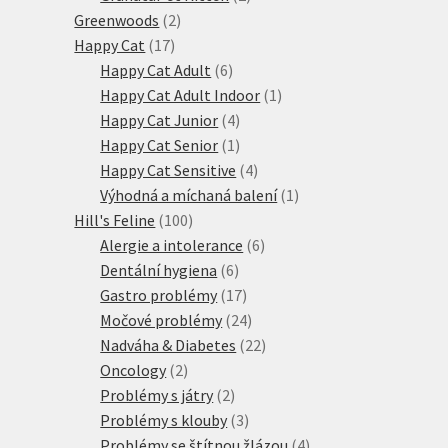
2
produkty
Greenwoods
2
17
produkty
Happy Cat
17
produktů
6
Happy Cat Adult
6
produktů
1
Happy Cat Adult Indoor
1
4
produkt
Happy Cat Junior
4
produkty
1
Happy Cat Senior
1
produkt
4
Happy Cat Sensitive
4
produkty
1
Výhodná a míchaná balení
1
100
produkt
Hill's Feline
100
produktů
6
Alergie a intolerance
6
6
produktů
Dentální hygiena
6
produktů
17
Gastro problémy
17
produktů
24
Močové problémy
24
produktů
22
Nadváha & Diabetes
22
2
produktů
Oncology
2
produkty
2
Problémy s játry
2
produkty
3
Problémy s klouby
3
produkty
4
Problémy se štítnou žlázou
4