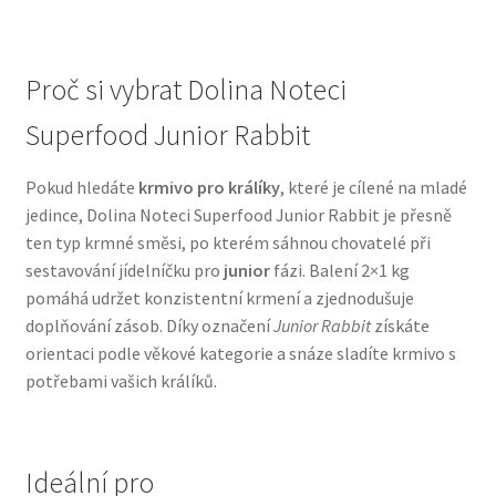
N&D Farmina pro psy — Italské holistic krmivo
Proč si vybrat Dolina Noteci
Oblečky pro psy
Superfood Junior Rabbit
Pamlsky pro psy
Pokud hledáte
krmivo pro králíky
, které je cílené na mladé
jedince, Dolina Noteci Superfood Junior Rabbit je přesně
Pelíšky pro psy
ten typ krmné směsi, po kterém sáhnou chovatelé při
sestavování jídelníčku pro
junior
fázi. Balení 2×1 kg
Ortopedické pelíšky
pomáhá udržet konzistentní krmení a zjednodušuje
doplňování zásob. Díky označení
Junior Rabbit
získáte
Přepravky pro psy
orientaci podle věkové kategorie a snáze sladíte krmivo s
potřebami vašich králíků.
Purizon pro psy — Vysoký obsah masa, bez obilovin
Royal Canin pro psy
Ideální pro