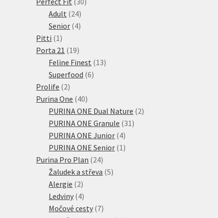
30
produktů
Perfect Fit
30
24
produktů
Adult
24
4
produktů
Senior
4
1
produkty
Pitti
1
produkt
19
Porta 21
19
produktů
13
Feline Finest
13
6
produktů
Superfood
6
2
produktů
Prolife
2
produkty
40
Purina One
40
produktů
2
PURINA ONE Dual Nature
2
31
produkty
PURINA ONE Granule
31
4
produktů
PURINA ONE Junior
4
produkty
1
PURINA ONE Senior
1
24
produkt
Purina Pro Plan
24
produktů
5
Žaludek a střeva
5
2
produktů
Alergie
2
produkty
4
Ledviny
4
produkty
7
Močové cesty
7