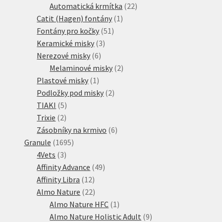
produktů
22
Automatická krmítka
22
1
produktů
Catit (Hagen) fontány
1
51
produkt
Fontány pro kočky
51
3
produktů
Keramické misky
3
6
produkty
Nerezové misky
6
produktů
2
Melaminové misky
2
1
produkty
Plastové misky
1
produkt
2
Podložky pod misky
2
5
produkty
TIAKI
5
2
produktů
Trixie
2
produkty
6
Zásobníky na krmivo
6
1695
produktů
Granule
1695
3
produktů
4Vets
3
produkty
49
Affinity Advance
49
12
produktů
Affinity Libra
12
produktů
22
Almo Nature
22
produktů
1
Almo Nature HFC
1
produkt
9
Almo Nature Holistic Adult
9