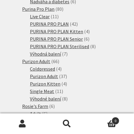
produktů
6
Nadváha a diabetes
6
80
produktů
Purina Pro Plan
80
11
produktů
Live Clear
11
produktů
42
PURINA PRO PLAN
42
produktů
4
PURINA PRO PLAN Kitten
4
6
produkty
PURINA PRO PLAN Senior
6
produktů
8
PURINA PRO PLAN Sterilised
8
7
produktů
Výhodná balení
7
66
produktů
Purizon Adult
66
produktů
4
Coldpressed
4
produkty
37
Purizon Adult
37
produktů
4
Purizon Kitten
4
11
produkty
Single Meat
11
produktů
8
Výhodné balení
8
6
produktů
Rosie's Farm
6
6
produktů
Adult
6
produktů
107
Royal Canin
107
0
Hledat:
Hledat
produktů
35
Royal Canin Breed
35