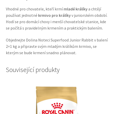
Veterinární dieta pro psy
Vhodné pro chovatele, kteří krmí
mladé králíky
a chtějí
používat jednotné
krmivo pro králíky
v juniorském období.
Vodítka a obojky
Hodí se pro domácí chovy i menší chovatelské stanice, kde
se počítá s pravidelným krmením a praktickým balením.
Wolf of Wilderness
Objednejte Dolina Noteci Superfood Junior Rabbit v balení
2×1 kg a připravte svým mladým králíkům krmivo, se
kterým se bude krmení snadno plánovat.
Související produkty