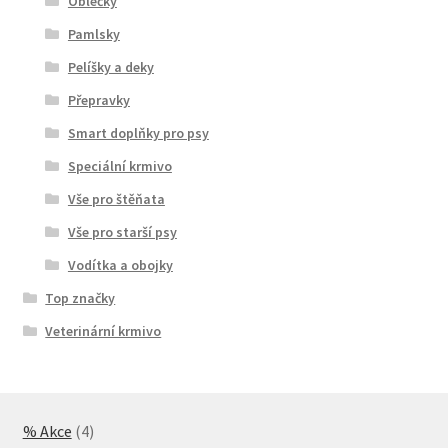
Oblečky
Pamlsky
Pelíšky a deky
Přepravky
Smart doplňky pro psy
Speciální krmivo
Vše pro štěňata
Vše pro starší psy
Vodítka a obojky
Top značky
Veterinární krmivo
4
% Akce
4