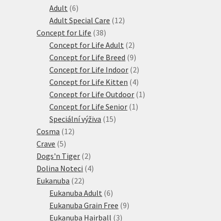
6
produktů
Adult
6
produktů
12
Adult Special Care
12
38
produktů
Concept for Life
38
produktů
2
Concept for Life Adult
2
produkty
9
Concept for Life Breed
9
produktů
2
Concept for Life Indoor
2
4
produkty
Concept for Life Kitten
4
produkty
1
Concept for Life Outdoor
1
1
produkt
Concept for Life Senior
1
15
produkt
Speciální výživa
15
12
produktů
Cosma
12
5
produktů
Crave
5
produktů
2
Dogs'n Tiger
2
produkty
4
Dolina Noteci
4
22
produkty
Eukanuba
22
produktů
6
Eukanuba Adult
6
produktů
9
Eukanuba Grain Free
9
3
produktů
Eukanuba Hairball
3