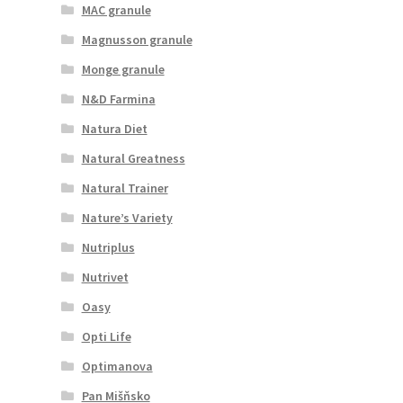
MAC granule
Magnusson granule
Monge granule
N&D Farmina
Natura Diet
Natural Greatness
Natural Trainer
Nature’s Variety
Nutriplus
Nutrivet
Oasy
Opti Life
Optimanova
Pan Mišňsko