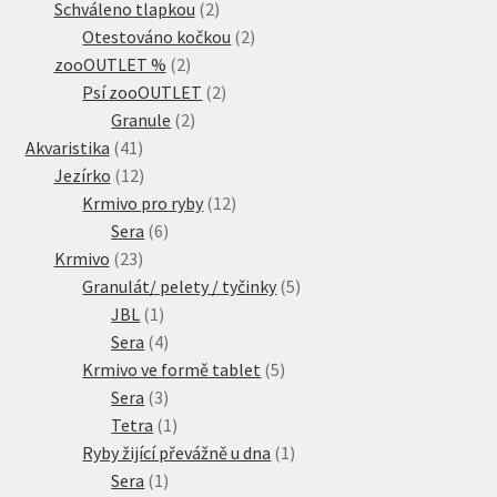
produkty
2
Schváleno tlapkou
2
produkty
2
Otestováno kočkou
2
2
produkty
zooOUTLET %
2
produkty
2
Psí zooOUTLET
2
2
produkty
Granule
2
41
produkty
Akvaristika
41
produktů
12
Jezírko
12
produktů
12
Krmivo pro ryby
12
6
produktů
Sera
6
23
produktů
Krmivo
23
produktů
5
Granulát/ pelety / tyčinky
5
1
produktů
JBL
1
produkt
4
Sera
4
produkty
5
Krmivo ve formě tablet
5
3
produktů
Sera
3
produkty
1
Tetra
1
produkt
1
Ryby žijící převážně u dna
1
1
produkt
Sera
1