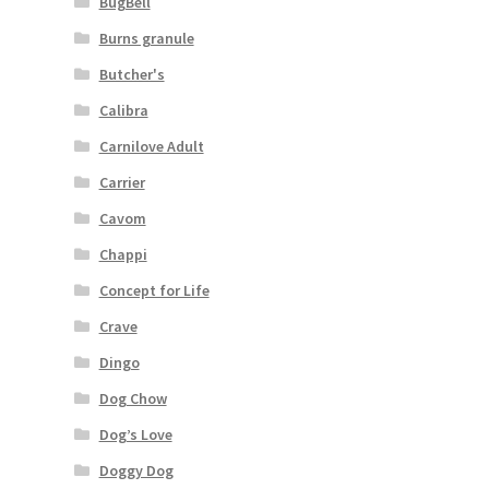
BugBell
Burns granule
Butcher's
Calibra
Carnilove Adult
Carrier
Cavom
Chappi
Concept for Life
Crave
Dingo
Dog Chow
Dog’s Love
Doggy Dog