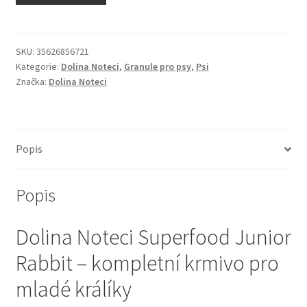
N&D Farmina pro kočky — Italské holistic krmivo
Odpočívadla pro kočky
SKU:
35626856721
Kategorie:
Dolina Noteci
,
Granule pro psy
,
Psi
Značka:
Dolina Noteci
Pamlsky pro kočky
Purizon pro kočky
Popis
Royal Canin pro kočky
Popis
Škrabadla pro kočky
Dolina Noteci Superfood Junior
Veterinární dieta pro kočky
Rabbit – kompletní krmivo pro
Vše pro psy — Krmivo, doplňky, vybavení
mladé králíky
Boudy a výběhy