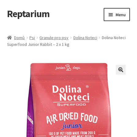
Reptarium
Přeskočit
Přejít
Menu
na
k
navigaci
obsahu
Úvodní stránka
webu
Domů
Psi
Granule pro psy
Dolina Noteci
Dolina Noteci
Superfood Junior Rabbit – 2 x 1 kg
Košík
Malá zvířata — Klece, krmivo, vybavení
Můj účet
Obchod
Pokladna
Vše pro kočky